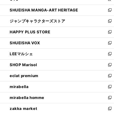
新
開
ウ
し
SHUEISHA MANGA-ART HERITAGE
く
で
い
新
開
ウ
し
ジャンプキャラクターズストア
く
ィ
い
新
ン
ウ
し
HAPPY PLUS STORE
ド
ィ
い
新
ウ
ン
ウ
し
SHUEISHA VOX
で
ド
ィ
い
新
開
ウ
ン
ウ
し
LEEマルシェ
く
で
ド
ィ
い
新
開
ウ
ン
ウ
し
SHOP Marisol
く
で
ド
ィ
い
新
開
ウ
ン
ウ
し
eclat premium
く
で
ド
ィ
い
新
開
ウ
ン
ウ
し
mirabella
く
で
ド
ィ
い
新
開
ウ
ン
ウ
し
mirabella homme
く
で
ド
ィ
い
新
開
ウ
ン
ウ
し
zakka market
く
で
ド
ィ
い
新
開