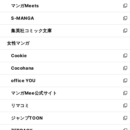
ウ
し
マンガMeets
く
で
ド
ィ
い
新
開
ウ
ン
ウ
し
S-MANGA
く
で
ド
ィ
い
新
開
ウ
ン
ウ
し
集英社コミック文庫
く
で
ド
ィ
い
新
開
ウ
ン
ウ
し
女性マンガ
く
で
ド
ィ
い
開
ウ
ン
ウ
Cookie
く
で
ド
ィ
新
開
ウ
ン
し
Cocohana
く
で
ド
い
新
開
ウ
ウ
し
office YOU
く
で
ィ
い
新
開
ン
ウ
し
マンガMee公式サイト
く
ド
ィ
い
新
ウ
ン
ウ
し
リマコミ
で
ド
ィ
い
新
開
ウ
ン
ウ
し
ジャンプTOON
く
で
ド
ィ
い
新
開
ウ
ン
ウ
し