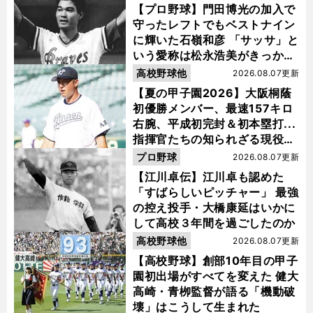
【プロ野球】門田博光の加入で
守ったレフトでもベストナイン
に輝いた石嶺和彦 「サッサ」と
いう愛称は松永浩美がきっか
け？
高校野球他
2026.08.07更新
【夏の甲子園2026】大阪桐蔭
初優勝メンバー、最速157キロ
右腕、平成初完封＆初本塁打...
指揮官たちの知られざる現役時
代
プロ野球
2026.08.07更新
【江川卓伝】江川卓も認めた
「すばらしいピッチャー」 最強
の控え投手・大橋康延はいかに
して高校３年間を過ごしたのか
高校野球他
2026.08.07更新
【高校野球】創部10年目の甲子
園初出場がすべてを変えた 健大
高崎・青栁監督が語る「機動破
壊」はこうして生まれた