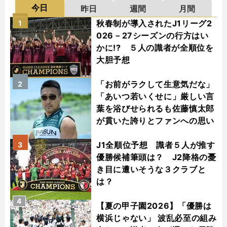
今日
昨日
週間
月間
秋春制が導入されたJ1リーグ2
1
026－27シーズンの行方はい
かに!? ５人の識者が全順位を
大胆予想
「お前がラクして生意気だな」
2
「あいつ若いくせに」厳しい言
葉を浴びせられるも佐藤慎太郎
が貫いた誇りとファンへの思い
J1全順位予想 識者５人が推す
3
優勝候補筆頭は？ J2降格の憂
き目に遭いそうな３クラブと
は？
4
【夏の甲子園2026】「優勝は
横浜じゃない」 波乱必至の組み