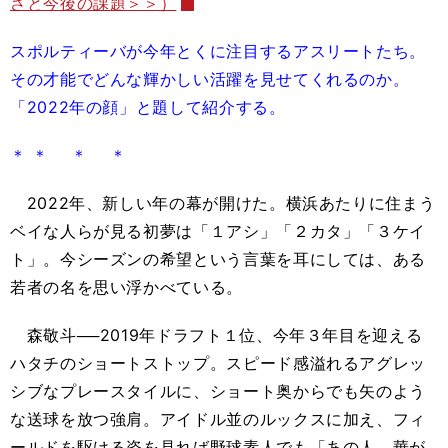
さと今後の課題＞＞）
スポルティーバが今年とくに注目するアスリートたち。
その才能でどんな輝かしい活躍を見せてくれるのか。
「2022年の顔」と題して紹介する。
＊ ＊ ＊ ＊
2022年、新しい年の幕が開けた。横浜あたりに住まう
ベイな人らが見る初夢は「１アシ」「２カタ」「３ケイ
ト」。今シーズンの希望という言葉を耳にしては、ある
若者の名を思い浮かべている。
森敬斗──2019年ドラフト１位、今年３年目を迎える
ハタチのショートストップ。スピード感溢れるアグレッ
シブなプレースタイルに、ショート奥からでも矢のよう
な送球を放つ強肩。アイドル並のルックスに加え、フィ
ールドを駆ける姿を見れば野球素人でも「あの人、華が