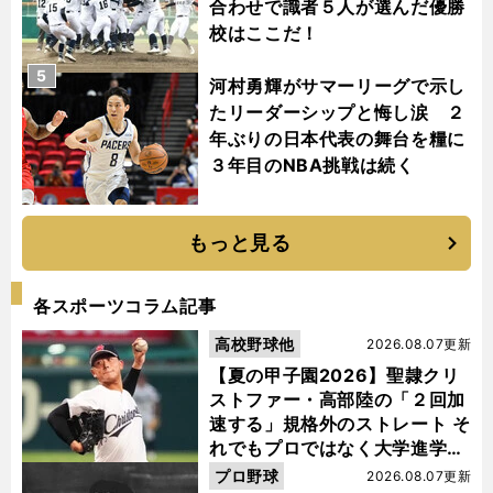
合わせで識者５人が選んだ優勝
校はここだ！
5
河村勇輝がサマーリーグで示し
たリーダーシップと悔し涙 ２
年ぶりの日本代表の舞台を糧に
３年目のNBA挑戦は続く
もっと見る
各スポーツコラム記事
高校野球他
2026.08.07更新
【夏の甲子園2026】聖隷クリ
ストファー・高部陸の「２回加
速する」規格外のストレート そ
れでもプロではなく大学進学を
選ぶ理由
プロ野球
2026.08.07更新