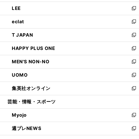
開
ウ
ン
ウ
し
LEE
く
で
ド
ィ
い
新
開
ウ
ン
ウ
し
eclat
く
で
ド
ィ
い
新
開
ウ
ン
ウ
し
T JAPAN
く
で
ド
ィ
い
新
開
ウ
ン
ウ
し
HAPPY PLUS ONE
く
で
ド
ィ
い
新
開
ウ
ン
ウ
し
MEN'S NON-NO
く
で
ド
ィ
い
新
開
ウ
ン
ウ
し
UOMO
く
で
ド
ィ
い
新
開
ウ
ン
ウ
し
集英社オンライン
く
で
ド
ィ
い
新
開
ウ
ン
ウ
し
芸能・情報・スポーツ
く
で
ド
ィ
い
開
ウ
ン
ウ
Myojo
く
で
ド
ィ
新
開
ウ
ン
し
週プレNEWS
く
で
ド
い
新
開
ウ
ウ
し