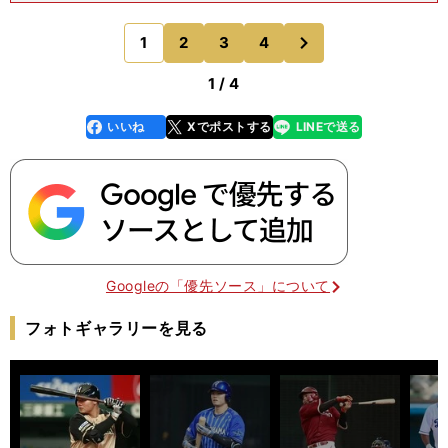
ァーム(二軍)で育てる』と宣言されていましたが、
去年も春先に倉本寿彦選手・柴田竜拓選手の先輩シ
次
1
2
3
4
のページへ
ョート２人が故
1 / 4
いいね
Xでポストする
LINEで送る
line
faceboo
x
k
Googleの「優先ソース」について
フォトギャラリーを見る