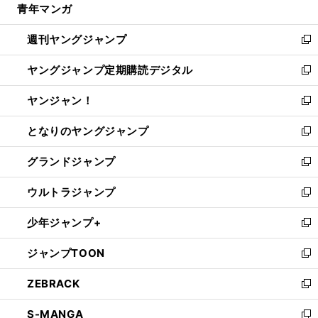
青年マンガ
く
で
ド
ィ
い
開
ウ
ン
ウ
週刊ヤングジャンプ
く
で
ド
ィ
新
開
ウ
ン
し
ヤングジャンプ定期購読デジタル
く
で
ド
い
新
開
ウ
ウ
し
ヤンジャン！
く
で
ィ
い
新
開
ン
ウ
し
となりのヤングジャンプ
く
ド
ィ
い
新
ウ
ン
ウ
し
グランドジャンプ
で
ド
ィ
い
新
開
ウ
ン
ウ
し
ウルトラジャンプ
く
で
ド
ィ
い
新
開
ウ
ン
ウ
し
少年ジャンプ+
く
で
ド
ィ
い
新
開
ウ
ン
ウ
し
ジャンプTOON
く
で
ド
ィ
い
新
開
ウ
ン
ウ
し
ZEBRACK
く
で
ド
ィ
い
新
開
ウ
ン
ウ
し
S-MANGA
く
で
ド
ィ
い
新