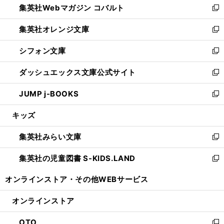
集英社Webマガジン コバルト
く
で
ド
ィ
新
開
ウ
ン
し
集英社オレンジ文庫
く
で
ド
い
新
開
ウ
ウ
し
シフォン文庫
く
で
ィ
い
新
開
ン
ウ
し
ダッシュエックス文庫公式サイト
く
ド
ィ
い
新
ウ
ン
ウ
し
JUMP j-BOOKS
で
ド
ィ
い
新
開
ウ
ン
ウ
し
キッズ
く
で
ド
ィ
い
開
ウ
ン
ウ
集英社みらい文庫
く
で
ド
ィ
新
開
ウ
ン
し
集英社の児童図書 S-KIDS.LAND
く
で
ド
い
新
開
ウ
ウ
し
オンラインストア・
その他WEBサービス
く
で
ィ
い
開
ン
ウ
オンラインストア
く
ド
ィ
ウ
ン
OTO
で
ド