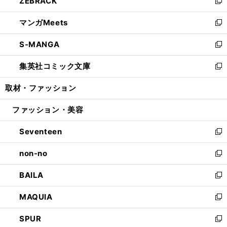
ZEBRACK
く
で
ド
ィ
い
新
開
ウ
ン
ウ
し
マンガMeets
く
で
ド
ィ
い
新
開
ウ
ン
ウ
し
S-MANGA
く
で
ド
ィ
い
新
開
ウ
ン
ウ
し
集英社コミック文庫
く
で
ド
ィ
い
新
開
ウ
ン
ウ
し
取材・ファッション
く
で
ド
ィ
い
開
ウ
ン
ウ
ファッション・美容
く
で
ド
ィ
開
ウ
ン
Seventeen
く
で
ド
新
開
ウ
し
non-no
く
で
い
新
開
ウ
し
BAILA
く
ィ
い
新
ン
ウ
し
MAQUIA
ド
ィ
い
新
ウ
ン
ウ
し
SPUR
で
ド
ィ
い
新