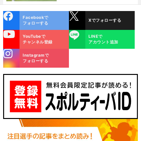
cebo
X
Facebookで
Xでフォローする
ok
フォローする
uTube
LINE
YouTubeで
LINEで
チャンネル登録
アカウント追加
stagra
Instagramで
m
フォローする
前
闘
の男たち
名
返る
改「
簿
へ