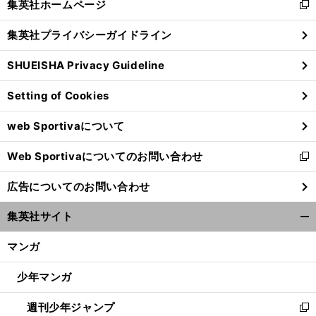
集英社ホームページ
新
閉
し
じ
集英社プライバシーガイドライン
い
る
ウ
SHUEISHA Privacy Guideline
ィ
ン
Setting of Cookies
ド
ウ
web Sportivaについて
で
開
Web Sportivaについてのお問い合わせ
く
新
し
広告についてのお問い合わせ
い
ウ
集英社サイト
ィ
開
ン
く/
マンガ
ド
閉
ウ
じ
少年マンガ
で
る
開
週刊少年ジャンプ
く
新