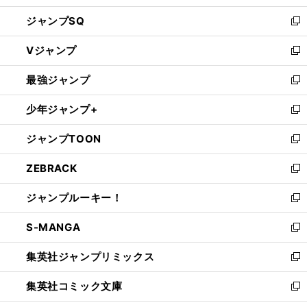
し
ジャンプSQ
い
新
ウ
し
Vジャンプ
ィ
い
新
ン
ウ
し
最強ジャンプ
ド
ィ
い
新
ウ
ン
ウ
し
少年ジャンプ+
で
ド
ィ
い
新
開
ウ
ン
ウ
し
ジャンプTOON
く
で
ド
ィ
い
新
開
ウ
ン
ウ
し
ZEBRACK
く
で
ド
ィ
い
新
開
ウ
ン
ウ
し
ジャンプルーキー！
く
で
ド
ィ
い
新
開
ウ
ン
ウ
し
S-MANGA
く
で
ド
ィ
い
新
開
ウ
ン
ウ
し
集英社ジャンプリミックス
く
で
ド
ィ
い
新
開
ウ
ン
ウ
し
集英社コミック文庫
く
で
ド
ィ
い
新
開
ウ
ン
ウ
し