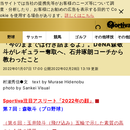
当サイトでは当社の提携先等がお客様のニーズ等について調
査・分析したり、お客様にお勧めの広告を表⽰する⽬的で Co
閉じ
okie を使⽤する場合があります。
詳しくはこちら
る
マイペ
web Sportiva (webスポルティーバ)
検索
メニュ
we
ー
野球の記事一覧
プロ野球
「今のままでは行き詰まる
b
ジ
野球
サッカー
競馬
ゴルフ
その他球技
その他
ス
「今のままでは行き詰まるよ」。DeNA森敬
ポ
斗がレギュラー奪取へ、石井琢朗コーチから
ル
教わったこと
テ
ィ
2022年01月07日 17:00 公開
2022年02月28日 13:19 更新
ー
バ
村瀬秀信●文 text by Murase Hidenobu
photo by Sankei Visual
Sportiva注目アスリート「2022年の顔」
第７回：森敬斗（プロ野球）
（第６回：玉井陸斗（飛び込み）五輪で示した素質の高