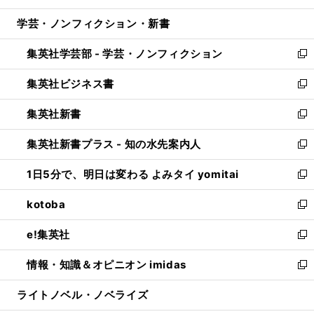
開
ウ
ン
ウ
し
学芸・ノンフィクション・新書
く
で
ド
ィ
い
開
ウ
ン
ウ
集英社学芸部 - 学芸・ノンフィクション
く
で
ド
ィ
新
開
ウ
ン
し
集英社ビジネス書
く
で
ド
い
新
開
ウ
ウ
し
集英社新書
く
で
ィ
い
新
開
ン
ウ
し
集英社新書プラス - 知の水先案内人
く
ド
ィ
い
新
ウ
ン
ウ
し
1日5分で、明日は変わる よみタイ yomitai
で
ド
ィ
い
新
開
ウ
ン
ウ
し
kotoba
く
で
ド
ィ
い
新
開
ウ
ン
ウ
し
e!集英社
く
で
ド
ィ
い
新
開
ウ
ン
ウ
し
情報・知識＆オピニオン imidas
く
で
ド
ィ
い
新
開
ウ
ン
ウ
し
ライトノベル・ノベライズ
く
で
ド
ィ
い
開
ウ
ン
ウ