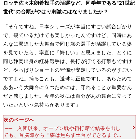
ロッテ佐々木朗希投手の活躍など、同学年である"21世紀
世代"の台頭がやはり刺激にはなりましたか？
「そうですね。日本シリーズが本当にすごい試合ばかり
で、観ているだけでも楽しかったんですけど、同時にあ
んなに緊迫した大舞台で同じ歳の選手が活躍している姿
を見ていたら、率直に『悔しい』と思えました。とくに
同じ静岡出身の紅林選手は、長打が打てる打撃もですけ
ど、やっぱりショートの守備が安定しているのがすごい
ですよね。捕ることも、送球も正確ですし、あらためて
ああいう大舞台に立つためには、守れることが重要なん
だと感じました。今年の秋には自分があの舞台に立って
いたいという気持ちがあります」
次のページへ
── 入団以来、オープン戦や初打席で結果を出し
ても、首脳陣から『森は焦らず土台ができるまでフ