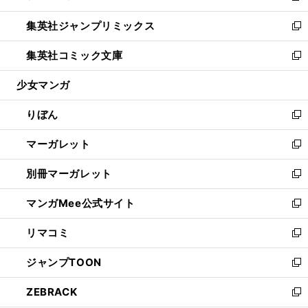
開
ウ
ン
ウ
し
集英社ジャンプリミックス
く
で
ド
ィ
い
新
開
ウ
ン
ウ
し
集英社コミック文庫
く
で
ド
ィ
い
新
開
ウ
ン
ウ
し
少女マンガ
く
で
ド
ィ
い
開
ウ
ン
ウ
りぼん
く
で
ド
ィ
新
開
ウ
ン
し
マーガレット
く
で
ド
い
新
開
ウ
ウ
し
別冊マーガレット
く
で
ィ
い
新
開
ン
ウ
し
マンガMee公式サイト
く
ド
ィ
い
新
ウ
ン
ウ
し
リマコミ
で
ド
ィ
い
新
開
ウ
ン
ウ
し
ジャンプTOON
く
で
ド
ィ
い
新
開
ウ
ン
ウ
し
ZEBRACK
く
で
ド
ィ
い
新
開
ウ
ン