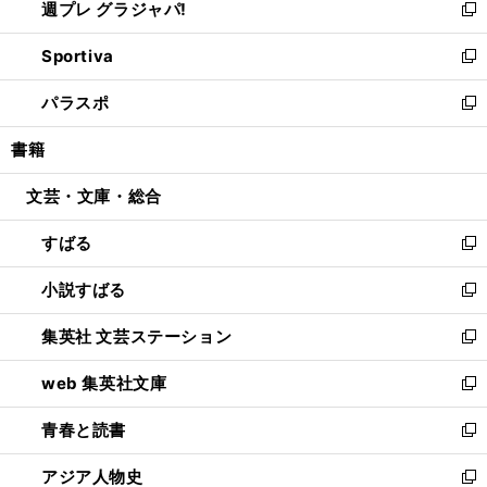
週プレ グラジャパ!
く
で
ィ
い
新
開
ン
ウ
し
Sportiva
く
ド
ィ
い
新
ウ
ン
ウ
し
パラスポ
で
ド
ィ
い
新
開
ウ
ン
ウ
し
書籍
く
で
ド
ィ
い
開
ウ
ン
ウ
文芸・文庫・総合
く
で
ド
ィ
開
ウ
ン
すばる
く
で
ド
新
開
ウ
し
小説すばる
く
で
い
新
開
ウ
し
集英社 文芸ステーション
く
ィ
い
新
ン
ウ
し
web 集英社文庫
ド
ィ
い
新
ウ
ン
ウ
し
青春と読書
で
ド
ィ
い
新
開
ウ
ン
ウ
し
アジア人物史
く
で
ド
ィ
い
新