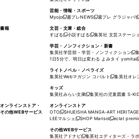
し
新
し
し
し
ン
ィ
ン
ン
開
で
開
で
い
し
い
い
い
ド
ン
ド
ド
芸能・情報・スポーツ
く
開
く
開
ウ
い
ウ
ウ
ウ
ウ
ド
ウ
ウ
Myojo
週プレNEWS
週プレ グラジャパ!
く
く
新
新
新
ィ
ウ
ィ
ィ
ィ
で
ウ
で
で
し
し
ン
ィ
ン
ン
ン
書籍
文芸・文庫・総合
開
で
開
開
い
い
ド
ン
ド
ド
ド
すばる
小説すばる
集英社 文芸ステーシ
く
開
く
く
新
新
ウ
ウ
ウ
ド
ウ
ウ
ウ
く
し
し
ィ
ィ
学芸・ノンフィクション・新書
で
ウ
で
で
で
い
い
ン
ン
集英社学芸部 - 学芸・ノンフィクション
開
で
開
開
開
新
ウ
ウ
ド
ド
1日5分で、明日は変わる よみタイ yomitai
く
開
く
く
く
し
新
ィ
ィ
ウ
ウ
く
い
ン
ン
ライトノベル・ノベライズ
で
で
ウ
ド
ド
集英社Webマガジン コバルト
集英社オレ
開
開
新
ィ
ウ
ウ
く
く
し
ン
キッズ
で
で
い
ド
集英社みらい文庫
集英社の児童図書 S-KID
開
開
新
ウ
ウ
く
く
し
ィ
オンラインストア・
オンラインストア
で
い
ン
その他WEBサービス
OTO
SHUEISHA MANGA-ART HERITAGE
開
新
ウ
ド
LEEマルシェ
SHOP Marisol
eclat prem
く
し
新
新
ィ
ウ
い
し
し
ン
その他WEBサービス
で
ウ
い
い
ド
集英社アドナビ
集英社エディターズ・ラ
開
新