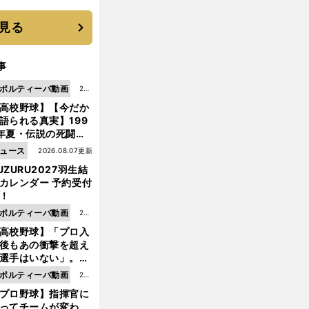
機動破壊」はこうし
生まれた
見る
事
ポルティーバ動画
202
高校野球】【今だか
6.0
語られる真実】199
8.0
年夏・伝説の死闘の
7更
中にPL学園に何が起
ュース
2026.08.07更新
新
ていた！？
UZURU2027羽生結
カレンダー 予約受付
！
ポルティーバ動画
202
高校野球】「プロ入
6.0
後もあの衝撃を超え
8.0
選手はいない」。PL
6更
園トリオが衝撃を受
ポルティーバ動画
202
新
た選手
プロ野球】指揮官に
6.0
ってチームが変わ