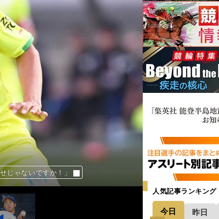
投球内容が変わった
幸せじゃないですか！」
らないベストな指導とは
の存在についても語った
人気記事ランキング
今日
昨日