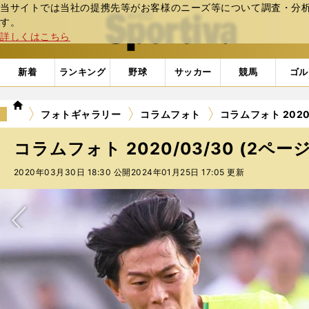
当サイトでは当社の提携先等がお客様のニーズ等について調査・分析し
web Sportiva (webスポルティーバ)
す。
詳しくはこちら
新着
ランキング
野球
サッカー
競馬
ゴル
we
フォトギャラリー
コラムフォト
コラムフォト 2020/
b
ス
コラムフォト 2020/03/30 (2ペー
ポ
ル
2020年03月30日 18:30 公開
2024年01月25日 17:05 更新
テ
ィ
ー
バ
次へ