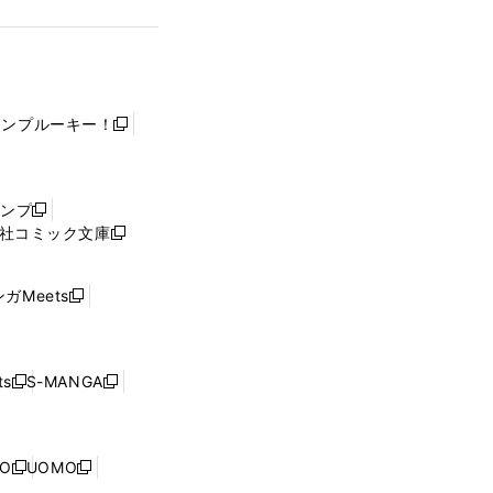
ャンプルーキー！
新
し
い
ウ
ャンプ
新
ィ
社コミック文庫
し
新
ン
い
し
ド
ウ
い
ウ
ガMeets
新
ィ
ウ
で
し
ン
ィ
開
い
ド
ン
く
ウ
ウ
ド
s
S-MANGA
新
新
ィ
で
ウ
し
し
ン
開
で
い
い
ド
く
開
ウ
ウ
ウ
NO
UOMO
く
新
新
ィ
ィ
で