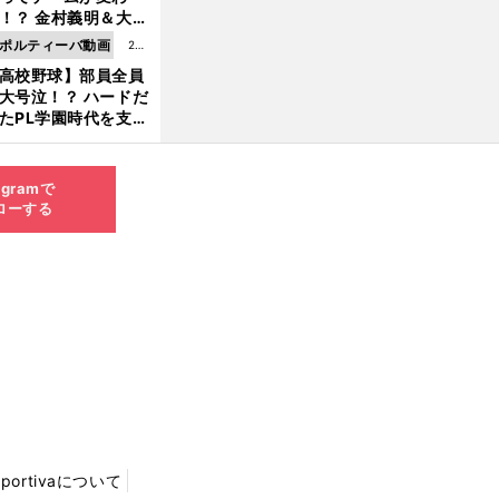
8.0
！？ 金村義明＆大塚
6更
二が語る歴代監督エ
ポルティーバ動画
202
新
ソード
高校野球】部員全員
6.0
大号泣！？ ハードだ
8.0
たPL学園時代を支え
6更
ものとは
新
agramで
ローする
Sportivaについて