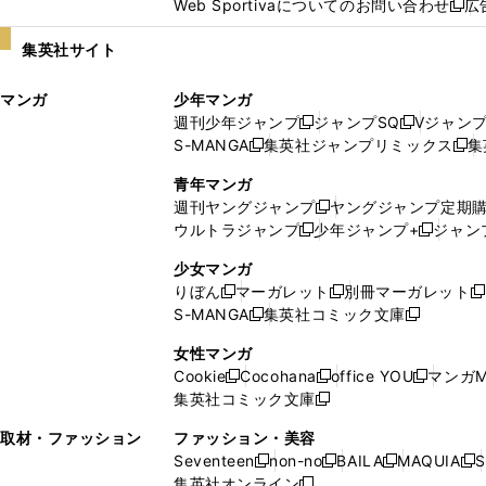
Web Sportivaについてのお問い合わせ
広
し
新
い
し
集英社サイト
ウ
い
ィ
ウ
マンガ
少年マンガ
ン
ィ
週刊少年ジャンプ
ジャンプSQ
Vジャン
ド
ン
新
新
S-MANGA
集英社ジャンプリミックス
集
ウ
ド
新
し
し
新
で
ウ
し
い
い
し
青年マンガ
開
で
い
ウ
ウ
い
週刊ヤングジャンプ
ヤングジャンプ定期
新
く
開
ウ
ィ
ィ
ウ
ウルトラジャンプ
少年ジャンプ+
ジャン
新
し
新
く
ィ
ン
ン
ィ
し
い
し
ン
ド
ド
ン
少女マンガ
い
ウ
い
ド
ウ
ウ
ド
りぼん
マーガレット
別冊マーガレット
新
新
新
ウ
ィ
ウ
ウ
で
で
ウ
S-MANGA
集英社コミック文庫
し
新
し
新
ィ
ン
ィ
で
開
開
で
い
し
い
し
ン
ド
ン
女性マンガ
開
く
く
開
ウ
い
ウ
い
ド
ウ
ド
Cookie
Cocohana
office YOU
マンガM
く
く
新
新
新
ィ
ウ
ィ
ウ
ウ
で
ウ
集英社コミック文庫
し
新
し
し
ン
ィ
ン
ィ
で
開
で
い
し
い
い
ド
ン
ド
ン
取材・ファッション
ファッション・美容
開
く
開
ウ
い
ウ
ウ
ウ
ド
ウ
ド
Seventeen
non-no
BAILA
MAQUIA
S
く
く
新
新
新
新
ィ
ウ
ィ
ィ
で
ウ
で
ウ
集英社オンライン