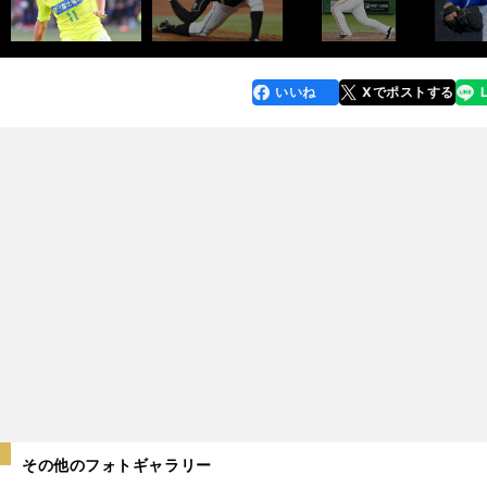
いいね
Xでポストする
line
faceboo
x
k
その他のフォトギャラリー