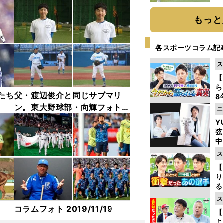
「
て
もっと
各スポーツコラム記
ス
【
ら
たち
父・渡辺俊介と同じサブマリ
8
最
ン。東大野球部・向輝フォトギ
ニ
き
ャラリー（10枚）
Y
弦
中
ス
【
り
る
学
ス
け
5
コラムフォト 2019/11/19
【
よ