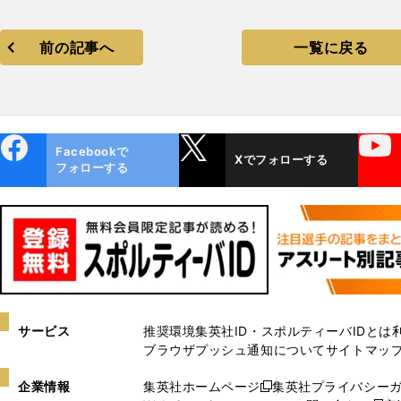
前の記事へ
一覧に戻る
ebo
X
YouTube
Facebookで
Xでフォローする
ok
フォローする
サービス
推奨環境
集英社ID・スポルティーバIDとは
ブラウザプッシュ通知について
サイトマッ
企業情報
集英社ホームページ
集英社プライバシー
新