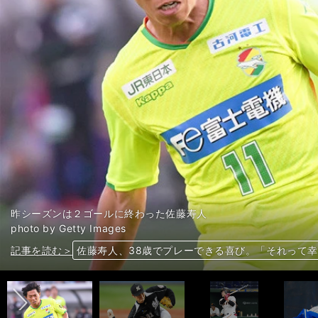
昨シーズンは２ゴールに終わった佐藤寿人
photo by Getty Images
前へ
記事を読む＞
記事を読む＞
記事を読む＞
記事を読む＞
DeNA櫻井周斗をラミレス監督が高評価。驚くほど
佐藤寿人、38歳でプレーできる喜び。「それって
元ロッテ渡辺俊介が語る「野球と暴力」。鉄拳に頼
岡本和真、自身に手応え。昨年との違い、丸と坂本