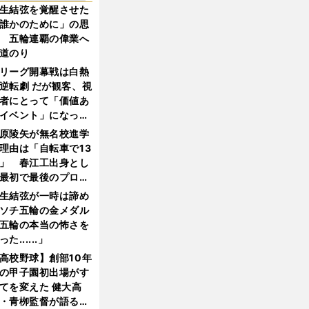
生結弦を覚醒させた
誰かのために」の思
 五輪連覇の偉業へ
道のり
リーグ開幕戦は白熱
逆転劇 だが観客、視
者にとって「価値あ
イベント」になって
たか
原陵矢が無名校進学
理由は「自転車で13
」 春江工出身とし
最初で最後のプロ野
選手となった
生結弦が一時は諦め
ソチ五輪の金メダル
五輪の本当の怖さを
った......」
高校野球】創部10年
の甲子園初出場がす
てを変えた 健大高
・青栁監督が語る