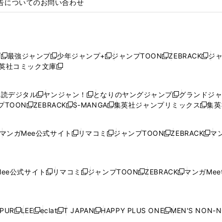
告についてのお問い合わせ
プ
最強ジャンプ
少年ジャンプ+
ジャンプTOON
ZEBRACK
ジ
新
新
新
新
新
英社コミック文庫
し
新
し
し
し
し
い
い
し
い
い
い
ウ
ウ
い
ウ
ウ
ウ
購読デジタル
ヤンジャン！
となりのヤングジャンプ
グランドジ
新
新
新
ィ
ィ
ウ
ィ
ィ
ィ
プTOON
ZEBRACK
S-MANGA
集英社ジャンプリミックス
集英
新
し
新
し
新
し
新
ン
ン
ィ
ン
ン
ン
し
い
し
い
し
い
し
ド
ド
ン
ド
ド
ド
い
ウ
い
ウ
い
ウ
い
ウ
ウ
ド
ウ
ウ
ウ
マンガMee公式サイト
リマコミ
ジャンプTOON
ZEBRACK
マン
新
新
新
新
ウ
ィ
ウ
ィ
ウ
ィ
ウ
で
で
ウ
で
で
で
し
し
し
し
し
ィ
ン
ィ
ン
ィ
ン
ィ
開
開
で
開
開
開
い
い
い
い
い
ン
ド
ン
ド
ン
ド
ン
く
く
開
く
く
く
ウ
ウ
ウ
ウ
ウ
ド
ウ
ド
ウ
ド
ウ
ド
ee公式サイト
リマコミ
ジャンプTOON
ZEBRACK
マンガMeet
く
新
新
新
新
ィ
ィ
ィ
ィ
ィ
ウ
で
ウ
で
ウ
で
ウ
し
し
し
し
ン
ン
ン
ン
ン
で
開
で
開
で
開
で
い
い
い
い
ド
ド
ド
ド
ド
開
く
開
く
開
く
開
ウ
ウ
ウ
ウ
ウ
ウ
ウ
ウ
ウ
PUR
LEE
eclat
T JAPAN
HAPPY PLUS ONE
MEN'S NON-
く
く
く
く
新
新
新
新
新
ィ
ィ
ィ
ィ
で
で
で
で
で