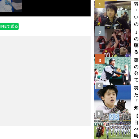
羽
1
「
い
の
LINEで送る
Ｊ
2
の
聴
る
い
栗
3
の
分
て
4
球
羽
た
「
知
5
【
目
べ
崎