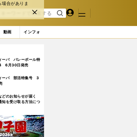
る場合がありま
マイペ
閉じ
検索
メニュ
ー
る
す
ジ
る
動画
インフォ
ィーバ バレーボール特
.4 6月30日発売
ィーバ 部活特集号 3
売
などのお知らせが届く
通知を受け取る方法につ