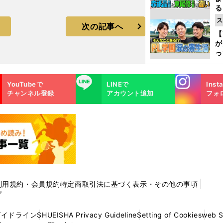
る
光
ス
次の記事へ
ピ
【
が
っ
た
Instagra
LINE
YouTubeで
LINEで
Inst
m
チャンネル登録
アカウント追加
フォ
利用規約・会員規約
特定商取引法に基づく表示・その他の事項
プ
ガイドライン
SHUEISHA Privacy Guideline
Setting of Cookies
web 