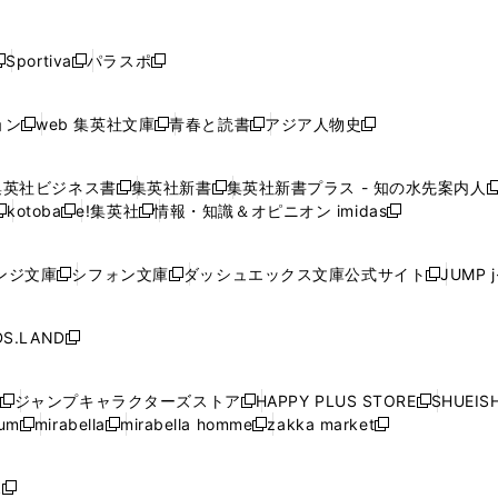
し
し
し
し
し
ン
ン
ン
ン
開
開
開
開
開
い
い
い
い
い
ド
ド
ド
ド
く
く
く
く
く
ウ
ウ
ウ
ウ
ウ
ウ
ウ
ウ
ウ
Sportiva
パラスポ
新
新
ィ
ィ
ィ
ィ
ィ
で
で
で
で
し
し
し
ン
ン
ン
ン
ン
開
開
開
開
い
い
い
ド
ド
ド
ド
ド
ョン
web 集英社文庫
青春と読書
アジア人物史
く
く
く
く
新
新
新
新
ウ
ウ
ウ
ウ
ウ
ウ
ウ
ウ
し
し
し
し
ィ
ィ
ィ
で
で
で
で
で
い
い
い
い
ン
ン
ン
集英社ビジネス書
集英社新書
集英社新書プラス - 知の水先案内人
開
開
開
開
開
新
新
新
ウ
ウ
ウ
ウ
ド
ド
ド
kotoba
e!集英社
情報・知識＆オピニオン imidas
く
く
く
く
く
新
し
新
し
新
ィ
ィ
ィ
ィ
ウ
ウ
ウ
し
し
い
し
い
し
ン
ン
ン
ン
で
で
で
い
い
ウ
い
ウ
い
ド
ド
ド
ド
ンジ文庫
シフォン文庫
ダッシュエックス文庫公式サイト
JUMP 
開
開
開
新
新
新
ウ
ウ
ィ
ウ
ィ
ウ
ウ
ウ
ウ
ウ
く
く
く
し
し
し
ィ
ィ
ン
ィ
ン
ィ
で
で
で
で
い
い
い
ン
ン
ド
ン
ド
ン
S.LAND
開
開
開
開
新
ウ
ウ
ウ
ド
ド
ウ
ド
ウ
ド
く
く
く
く
し
ィ
ィ
ィ
ウ
ウ
で
ウ
で
ウ
い
ン
ン
ン
ジャンプキャラクターズストア
HAPPY PLUS STORE
SHUEIS
で
で
開
で
開
で
新
新
新
ウ
ド
ド
ド
ium
mirabella
mirabella homme
zakka market
開
開
く
開
く
開
し
新
新
新
し
新
し
ィ
ウ
ウ
ウ
く
く
く
く
い
し
し
い
し
し
い
ン
で
で
で
ウ
い
い
ウ
い
い
ウ
ド
ボ
開
開
開
新