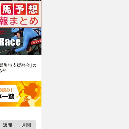
週間
月間