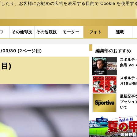
たり、お客様にお勧めの広告を表⽰する⽬的で Cookie を使⽤す
フ
その他球技
その他競技
モーター
フォト
連載
03/30 (2ページ目)
編集部のおすすめ
スポルテ
ジ目)
集号 Vol
スポルテ
月16日発
最新記事
プッシュ
いて