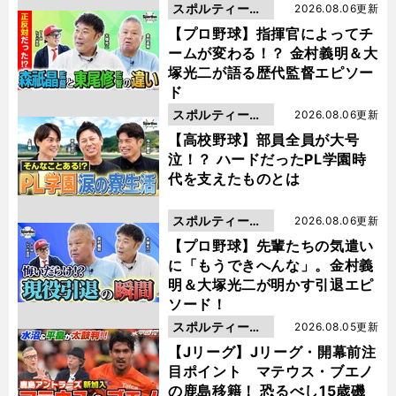
スポルティーバ
2026.08.06更新
動画
【プロ野球】指揮官によってチ
ームが変わる！？ 金村義明＆大
塚光二が語る歴代監督エピソー
ド
スポルティーバ
2026.08.06更新
動画
【高校野球】部員全員が大号
泣！？ ハードだったPL学園時
代を支えたものとは
スポルティーバ
2026.08.06更新
動画
【プロ野球】先輩たちの気遣い
に「もうできへんな」。金村義
明＆大塚光二が明かす引退エピ
ソード！
スポルティーバ
2026.08.05更新
動画
【Jリーグ】Jリーグ・開幕前注
目ポイント マテウス・ブエノ
の鹿島移籍！ 恐るべし15歳磯