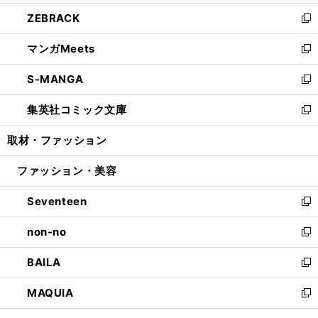
開
ウ
ン
ウ
し
ZEBRACK
く
で
ド
ィ
い
新
開
ウ
ン
ウ
し
マンガMeets
く
で
ド
ィ
い
新
開
ウ
ン
ウ
し
S-MANGA
く
で
ド
ィ
い
新
開
ウ
ン
ウ
し
集英社コミック文庫
く
で
ド
ィ
い
新
開
ウ
ン
ウ
し
取材・ファッション
く
で
ド
ィ
い
開
ウ
ン
ウ
ファッション・美容
く
で
ド
ィ
開
ウ
ン
Seventeen
く
で
ド
新
開
ウ
し
non-no
く
で
い
新
開
ウ
し
BAILA
く
ィ
い
新
ン
ウ
し
MAQUIA
ド
ィ
い
新
ウ
ン
ウ
し