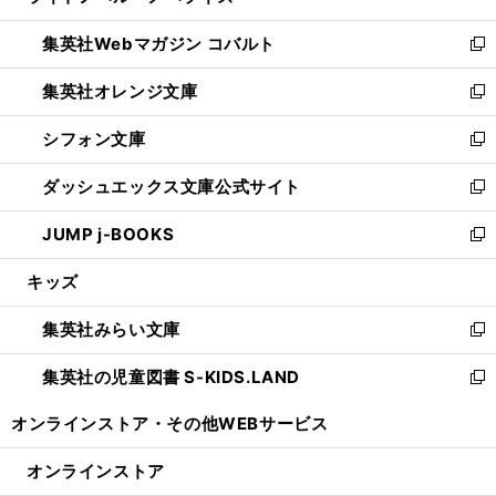
開
ウ
ン
ウ
集英社Webマガジン コバルト
く
で
ド
ィ
新
開
ウ
ン
し
集英社オレンジ文庫
く
で
ド
い
新
開
ウ
ウ
し
シフォン文庫
く
で
ィ
い
新
開
ン
ウ
し
ダッシュエックス文庫公式サイト
く
ド
ィ
い
新
ウ
ン
ウ
し
JUMP j-BOOKS
で
ド
ィ
い
新
開
ウ
ン
ウ
し
キッズ
く
で
ド
ィ
い
開
ウ
ン
ウ
集英社みらい文庫
く
で
ド
ィ
新
開
ウ
ン
し
集英社の児童図書 S-KIDS.LAND
く
で
ド
い
新
開
ウ
ウ
し
オンラインストア・
その他WEBサービス
く
で
ィ
い
開
ン
ウ
オンラインストア
く
ド
ィ