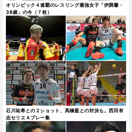
オリンピック４連覇のレスリング最強女子「伊調馨・
38歳」の今（７枚）
石川祐希との２ショット、髙橋藍との対決も。西田有
志セリエＡプレー集