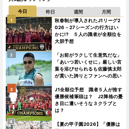
今日
昨日
週間
月間
秋春制が導入されたJ1リーグ2
1
026－27シーズンの行方はい
かに!? ５人の識者が全順位を
大胆予想
「お前がラクして生意気だな」
2
「あいつ若いくせに」厳しい言
葉を浴びせられるも佐藤慎太郎
が貫いた誇りとファンへの思い
J1全順位予想 識者５人が推す
3
優勝候補筆頭は？ J2降格の憂
き目に遭いそうな３クラブと
は？
4
【夏の甲子園2026】「優勝は