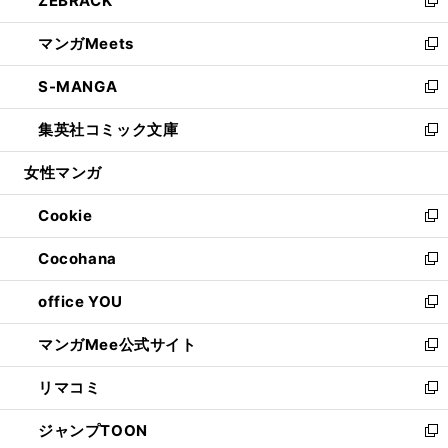
ZEBRACK
で
ド
ィ
い
新
開
ウ
ン
ウ
し
マンガMeets
く
で
ド
ィ
い
新
開
ウ
ン
ウ
し
S-MANGA
く
で
ド
ィ
い
新
開
ウ
ン
ウ
し
集英社コミック文庫
く
で
ド
ィ
い
新
開
ウ
ン
ウ
し
女性マンガ
く
で
ド
ィ
い
開
ウ
ン
ウ
Cookie
く
で
ド
ィ
新
開
ウ
ン
し
Cocohana
く
で
ド
い
新
開
ウ
ウ
し
office YOU
く
で
ィ
い
新
開
ン
ウ
し
マンガMee公式サイト
く
ド
ィ
い
新
ウ
ン
ウ
し
リマコミ
で
ド
ィ
い
新
開
ウ
ン
ウ
し
ジャンプTOON
く
で
ド
ィ
い
新