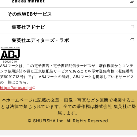
zakka market
く
で
ド
ィ
い
新
開
ウ
ン
ウ
し
その他WEBサービス
く
で
ド
ィ
い
開
ウ
ン
ウ
集英社アドナビ
く
で
ド
ィ
新
開
ウ
ン
し
集英社エディターズ・ラボ
く
で
ド
い
新
開
ウ
ウ
し
く
で
ィ
い
開
ン
ウ
ABJマークは、この電子書店・電子書籍配信サービスが、著作権者からコンテ
く
ド
ィ
ンツ使用許諾を得た正規版配信サービスであることを示す登録商標（登録番号
ウ
ン
第6091713号）です。ABJマークの詳細、ABJマークを掲示しているサービス
で
ド
の一覧はこちら。
開
ウ
https://aebs.or.jp/
新
く
で
し
い
開
本ホームページに記載の文章・画像・写真などを無断で複製するこ
ウ
く
とは法律で禁じられています。全ての著作権は株式会社 集英社に帰
ィ
属します。
ン
ド
© SHUEISHA Inc. All Rights Reserved.
ウ
で
開