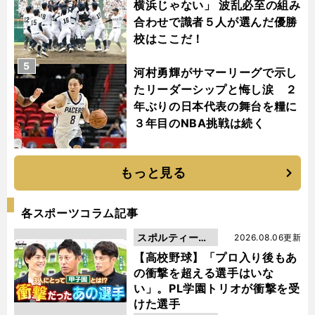
横浜じゃない」 波乱必至の組み
合わせで識者５人が選んだ優勝
校はここだ！
5
河村勇輝がサマーリーグで示し
たリーダーシップと悔し涙 ２
年ぶりの日本代表の舞台を糧に
３年目のNBA挑戦は続く
もっと見る
各スポーツコラム記事
スポルティーバ
2026.08.06更新
動画
【高校野球】「プロ入り後もあ
の衝撃を超える選手はいな
い」。PL学園トリオが衝撃を受
けた選手