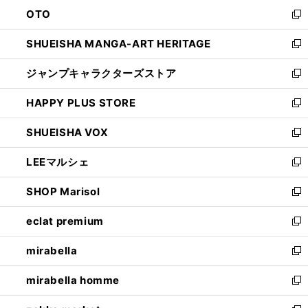
ウ
ン
OTO
で
ド
新
開
ウ
し
SHUEISHA MANGA-ART HERITAGE
く
で
い
新
開
ウ
し
ジャンプキャラクターズストア
く
ィ
い
新
ン
ウ
し
HAPPY PLUS STORE
ド
ィ
い
新
ウ
ン
ウ
し
SHUEISHA VOX
で
ド
ィ
い
新
開
ウ
ン
ウ
し
LEEマルシェ
く
で
ド
ィ
い
新
開
ウ
ン
ウ
し
SHOP Marisol
く
で
ド
ィ
い
新
開
ウ
ン
ウ
し
eclat premium
く
で
ド
ィ
い
新
開
ウ
ン
ウ
し
mirabella
く
で
ド
ィ
い
新
開
ウ
ン
ウ
し
mirabella homme
く
で
ド
ィ
い
新
開
ウ
ン
ウ
し