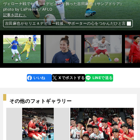
ヴェローナ戦でセリエＡデビューを飾った吉田麻也（サンプドリア）
記事を読む＞
記事を読む＞
記事を読む＞
photo by LaPresse／AFLO
記事を読む＞
「どん底まで落ちた」土性沙羅が勝者。敗者・森川は伊調馨に肩を抱かれ
J1デビュー外国人で誰がブレイクするか。移籍金を基準にズバッと診断
南野拓実、壁に直面。リバプールで飛躍を遂げた「先輩たち」に続きたい
前へ
た
吉田麻也がセリエＡデビュー戦後、サポーターの心をつかんだひと言
いいね
Xでポストする
LINEで送る
line
faceboo
x
k
その他のフォトギャラリー