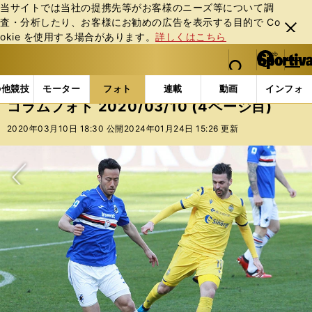
当サイトでは当社の提携先等がお客様のニーズ等について調
査・分析したり、お客様にお勧めの広告を表⽰する⽬的で Co
閉じ
okie を使⽤する場合があります。
詳しくはこちら
る
マイペ
web Sportiva (webスポルティーバ)
検索
メニュ
we
ー
フォトギャラリー
コラムフォト
コラムフォト 2020/
b
ジ
の他競技
モーター
フォト
連載
動画
インフォ
ス
コラムフォト 2020/03/10 (4ページ目)
ポ
ル
2020年03月10日 18:30 公開
2024年01月24日 15:26 更新
テ
ィ
ー
バ
次へ