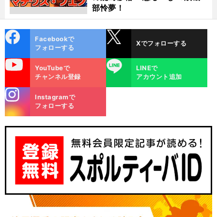
部怜夢！
cebo
X
Facebookで
Xでフォローする
ok
フォローする
uTube
LINE
YouTubeで
LINEで
チャンネル登録
アカウント追加
stagra
Instagramで
m
フォローする