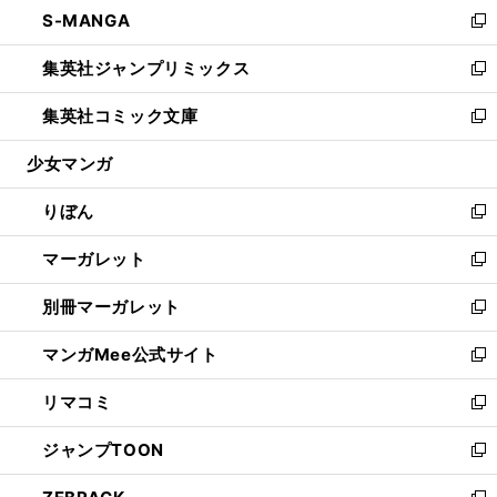
し
S-MANGA
く
で
ド
ィ
い
新
開
ウ
ン
ウ
し
集英社ジャンプリミックス
く
で
ド
ィ
い
新
開
ウ
ン
ウ
し
集英社コミック文庫
く
で
ド
ィ
い
新
開
ウ
ン
ウ
し
少女マンガ
く
で
ド
ィ
い
開
ウ
ン
ウ
りぼん
く
で
ド
ィ
新
開
ウ
ン
し
マーガレット
く
で
ド
い
新
開
ウ
ウ
し
別冊マーガレット
く
で
ィ
い
新
開
ン
ウ
し
マンガMee公式サイト
く
ド
ィ
い
新
ウ
ン
ウ
し
リマコミ
で
ド
ィ
い
新
開
ウ
ン
ウ
し
ジャンプTOON
く
で
ド
ィ
い
新
開
ウ
ン
ウ
し
く