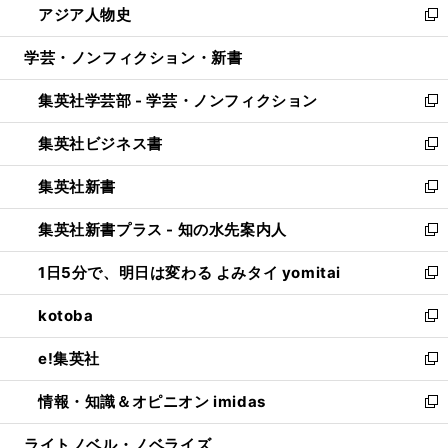
アジア人物史
く
で
ド
ィ
い
新
開
ウ
ン
ウ
し
学芸・ノンフィクション・新書
く
で
ド
ィ
い
開
ウ
ン
ウ
集英社学芸部 - 学芸・ノンフィクション
く
で
ド
ィ
新
開
ウ
ン
し
集英社ビジネス書
く
で
ド
い
新
開
ウ
ウ
し
集英社新書
く
で
ィ
い
新
開
ン
ウ
し
集英社新書プラス - 知の水先案内人
く
ド
ィ
い
新
ウ
ン
ウ
し
1日5分で、明日は変わる よみタイ yomitai
で
ド
ィ
い
新
開
ウ
ン
ウ
し
kotoba
く
で
ド
ィ
い
新
開
ウ
ン
ウ
し
e!集英社
く
で
ド
ィ
い
新
開
ウ
ン
ウ
し
情報・知識＆オピニオン imidas
く
で
ド
ィ
い
新
開
ウ
ン
ウ
し
ライトノベル・ノベライズ
く
で
ド
ィ
い