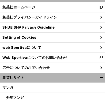
く/
集英社ホームページ
新
閉
し
じ
集英社プライバシーガイドライン
い
る
ウ
SHUEISHA Privacy Guideline
ィ
ン
Setting of Cookies
ド
ウ
web Sportivaについて
で
開
Web Sportivaについてのお問い合わせ
く
新
し
広告についてのお問い合わせ
い
ウ
集英社サイト
ィ
開
ン
く/
マンガ
ド
閉
ウ
じ
少年マンガ
で
る
開