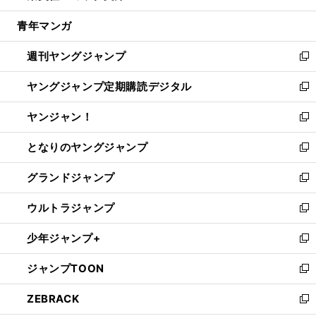
開
ウ
ン
ウ
し
青年マンガ
く
で
ド
ィ
い
開
ウ
ン
ウ
週刊ヤングジャンプ
く
で
ド
ィ
新
開
ウ
ン
し
ヤングジャンプ定期購読デジタル
く
で
ド
い
新
開
ウ
ウ
し
ヤンジャン！
く
で
ィ
い
新
開
ン
ウ
し
となりのヤングジャンプ
く
ド
ィ
い
新
ウ
ン
ウ
し
グランドジャンプ
で
ド
ィ
い
新
開
ウ
ン
ウ
し
ウルトラジャンプ
く
で
ド
ィ
い
新
開
ウ
ン
ウ
し
少年ジャンプ+
く
で
ド
ィ
い
新
開
ウ
ン
ウ
し
ジャンプTOON
く
で
ド
ィ
い
新
開
ウ
ン
ウ
し
ZEBRACK
く
で
ド
ィ
い
新
開
ウ
ン
ウ