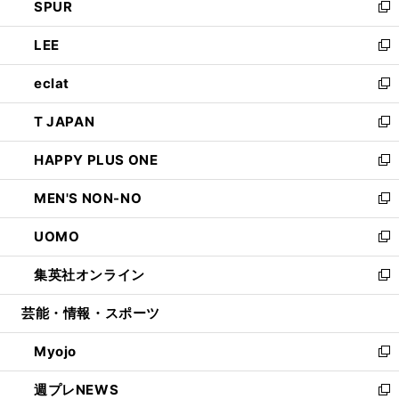
SPUR
で
ド
ィ
い
新
開
ウ
ン
ウ
し
LEE
く
で
ド
ィ
い
新
開
ウ
ン
ウ
し
eclat
く
で
ド
ィ
い
新
開
ウ
ン
ウ
し
T JAPAN
く
で
ド
ィ
い
新
開
ウ
ン
ウ
し
HAPPY PLUS ONE
く
で
ド
ィ
い
新
開
ウ
ン
ウ
し
MEN'S NON-NO
く
で
ド
ィ
い
新
開
ウ
ン
ウ
し
UOMO
く
で
ド
ィ
い
新
開
ウ
ン
ウ
し
集英社オンライン
く
で
ド
ィ
い
新
開
ウ
ン
ウ
し
芸能・情報・スポーツ
く
で
ド
ィ
い
開
ウ
ン
ウ
Myojo
く
で
ド
ィ
新
開
ウ
ン
し
週プレNEWS
く
で
ド
い
新