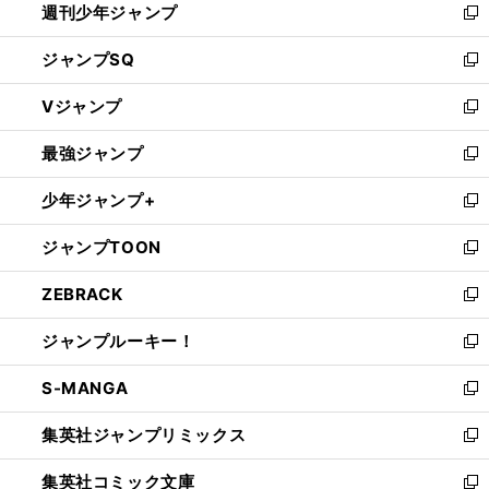
週刊少年ジャンプ
く
新
し
ジャンプSQ
い
新
ウ
し
Vジャンプ
ィ
い
新
ン
ウ
し
最強ジャンプ
ド
ィ
い
新
ウ
ン
ウ
し
少年ジャンプ+
で
ド
ィ
い
新
開
ウ
ン
ウ
し
ジャンプTOON
く
で
ド
ィ
い
新
開
ウ
ン
ウ
し
ZEBRACK
く
で
ド
ィ
い
新
開
ウ
ン
ウ
し
ジャンプルーキー！
く
で
ド
ィ
い
新
開
ウ
ン
ウ
し
S-MANGA
く
で
ド
ィ
い
新
開
ウ
ン
ウ
し
集英社ジャンプリミックス
く
で
ド
ィ
い
新
開
ウ
ン
ウ
し
集英社コミック文庫
く
で
ド
ィ
い
新