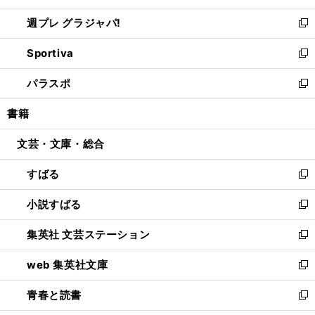
開
ウ
ウ
し
週プレ グラジャパ!
く
で
ィ
い
新
開
ン
ウ
し
Sportiva
く
ド
ィ
い
新
ウ
ン
ウ
し
パラスポ
で
ド
ィ
い
新
開
ウ
ン
ウ
し
書籍
く
で
ド
ィ
い
開
ウ
ン
ウ
文芸・文庫・総合
く
で
ド
ィ
開
ウ
ン
すばる
く
で
ド
新
開
ウ
し
小説すばる
く
で
い
新
開
ウ
し
集英社 文芸ステーション
く
ィ
い
新
ン
ウ
し
web 集英社文庫
ド
ィ
い
新
ウ
ン
ウ
し
青春と読書
で
ド
ィ
い
新
開
ウ
ン
ウ
し