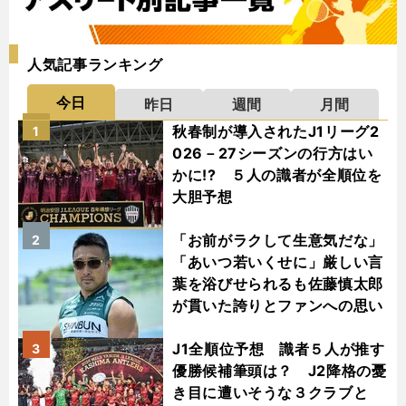
人気記事ランキング
今日
昨日
週間
月間
秋春制が導入されたJ1リーグ2
1
026－27シーズンの行方はい
かに!? ５人の識者が全順位を
大胆予想
「お前がラクして生意気だな」
2
「あいつ若いくせに」厳しい言
葉を浴びせられるも佐藤慎太郎
が貫いた誇りとファンへの思い
J1全順位予想 識者５人が推す
3
優勝候補筆頭は？ J2降格の憂
き目に遭いそうな３クラブと