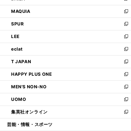
ン
ウ
し
MAQUIA
ド
ィ
い
新
ウ
ン
ウ
し
SPUR
で
ド
ィ
い
新
開
ウ
ン
ウ
し
LEE
く
で
ド
ィ
い
新
開
ウ
ン
ウ
し
eclat
く
で
ド
ィ
い
新
開
ウ
ン
ウ
し
T JAPAN
く
で
ド
ィ
い
新
開
ウ
ン
ウ
し
HAPPY PLUS ONE
く
で
ド
ィ
い
新
開
ウ
ン
ウ
し
MEN'S NON-NO
く
で
ド
ィ
い
新
開
ウ
ン
ウ
し
UOMO
く
で
ド
ィ
い
新
開
ウ
ン
ウ
し
集英社オンライン
く
で
ド
ィ
い
新
開
ウ
ン
ウ
し
芸能・情報・スポーツ
く
で
ド
ィ
い
開
ウ