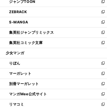
ジャンプTOON
く
で
ド
ィ
い
新
開
ウ
ン
ウ
し
ZEBRACK
く
で
ド
ィ
い
新
開
ウ
ン
ウ
し
S-MANGA
く
で
ド
ィ
い
新
開
ウ
ン
ウ
し
集英社ジャンプリミックス
く
で
ド
ィ
い
新
開
ウ
ン
ウ
し
集英社コミック文庫
く
で
ド
ィ
い
新
開
ウ
ン
ウ
し
少女マンガ
く
で
ド
ィ
い
開
ウ
ン
ウ
りぼん
く
で
ド
ィ
新
開
ウ
ン
し
マーガレット
く
で
ド
い
新
開
ウ
ウ
し
別冊マーガレット
く
で
ィ
い
新
開
ン
ウ
し
マンガMee公式サイト
く
ド
ィ
い
新
ウ
ン
ウ
し
リマコミ
で
ド
ィ
い
新