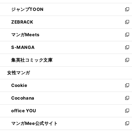
開
ウ
ン
ウ
し
ジャンプTOON
く
で
ド
ィ
い
新
開
ウ
ン
ウ
し
ZEBRACK
く
で
ド
ィ
い
新
開
ウ
ン
ウ
し
マンガMeets
く
で
ド
ィ
い
新
開
ウ
ン
ウ
し
S-MANGA
く
で
ド
ィ
い
新
開
ウ
ン
ウ
し
集英社コミック文庫
く
で
ド
ィ
い
新
開
ウ
ン
ウ
し
女性マンガ
く
で
ド
ィ
い
開
ウ
ン
ウ
Cookie
く
で
ド
ィ
新
開
ウ
ン
し
Cocohana
く
で
ド
い
新
開
ウ
ウ
し
office YOU
く
で
ィ
い
新
開
ン
ウ
し
マンガMee公式サイト
く
ド
ィ
い
新
ウ
ン
ウ
し