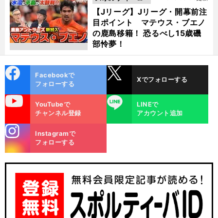
動画
【Jリーグ】Jリーグ・開幕前注
目ポイント マテウス・ブエノ
の鹿島移籍！ 恐るべし15歳磯
部怜夢！
cebo
X
Facebookで
Xでフォローする
ok
フォローする
uTube
LINE
YouTubeで
LINEで
チャンネル登録
アカウント追加
stagra
Instagramで
m
フォローする