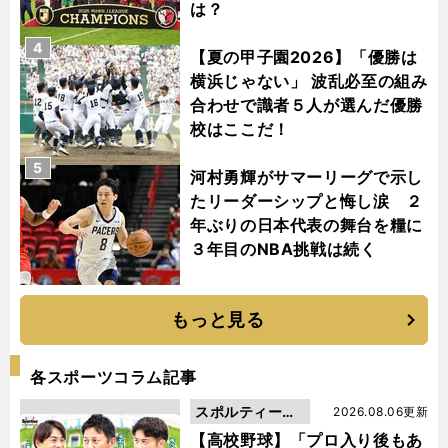
は？
4
【夏の甲子園2026】「優勝は
横浜じゃない」 波乱必至の組み
合わせで識者５人が選んだ優勝
校はここだ！
5
河村勇輝がサマーリーグで示し
たリーダーシップと悔し涙 ２
年ぶりの日本代表の舞台を糧に
３年目のNBA挑戦は続く
もっと見る
各スポーツコラム記事
スポルティーバ
2026.08.06更新
動画
【高校野球】「プロ入り後もあ