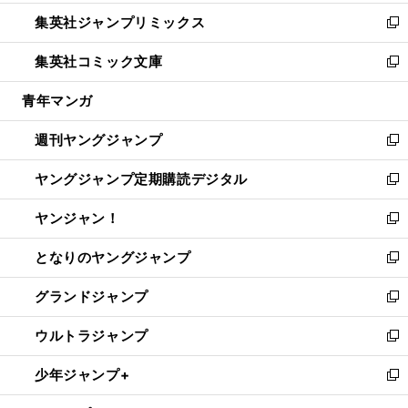
開
ウ
ン
ウ
し
集英社ジャンプリミックス
く
で
ド
ィ
い
新
開
ウ
ン
ウ
し
集英社コミック文庫
く
で
ド
ィ
い
新
開
ウ
ン
ウ
し
青年マンガ
く
で
ド
ィ
い
開
ウ
ン
ウ
週刊ヤングジャンプ
く
で
ド
ィ
新
開
ウ
ン
し
ヤングジャンプ定期購読デジタル
く
で
ド
い
新
開
ウ
ウ
し
ヤンジャン！
く
で
ィ
い
新
開
ン
ウ
し
となりのヤングジャンプ
く
ド
ィ
い
新
ウ
ン
ウ
し
グランドジャンプ
で
ド
ィ
い
新
開
ウ
ン
ウ
し
ウルトラジャンプ
く
で
ド
ィ
い
新
開
ウ
ン
ウ
し
少年ジャンプ+
く
で
ド
ィ
い
新
開
ウ
ン
ウ
し