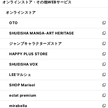
オンラインストア・
その他WEBサービス
く
で
ィ
い
開
ン
ウ
オンラインストア
く
ド
ィ
ウ
ン
OTO
で
ド
新
開
ウ
し
SHUEISHA MANGA-ART HERITAGE
く
で
い
新
開
ウ
し
ジャンプキャラクターズストア
く
ィ
い
新
ン
ウ
し
HAPPY PLUS STORE
ド
ィ
い
新
ウ
ン
ウ
し
SHUEISHA VOX
で
ド
ィ
い
新
開
ウ
ン
ウ
し
LEEマルシェ
く
で
ド
ィ
い
新
開
ウ
ン
ウ
し
SHOP Marisol
く
で
ド
ィ
い
新
開
ウ
ン
ウ
し
eclat premium
く
で
ド
ィ
い
新
開
ウ
ン
ウ
し
mirabella
く
で
ド
ィ
い
新