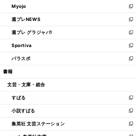
ン
ウ
Myojo
く
で
ド
ィ
新
開
ウ
ン
し
週プレNEWS
く
で
ド
い
新
開
ウ
ウ
し
週プレ グラジャパ!
く
で
ィ
い
新
開
ン
ウ
し
Sportiva
く
ド
ィ
い
新
ウ
ン
ウ
し
パラスポ
で
ド
ィ
い
新
開
ウ
ン
ウ
し
書籍
く
で
ド
ィ
い
開
ウ
ン
ウ
文芸・文庫・総合
く
で
ド
ィ
開
ウ
ン
すばる
く
で
ド
新
開
ウ
し
小説すばる
く
で
い
新
開
ウ
し
集英社 文芸ステーション
く
ィ
い
新
ン
ウ
し