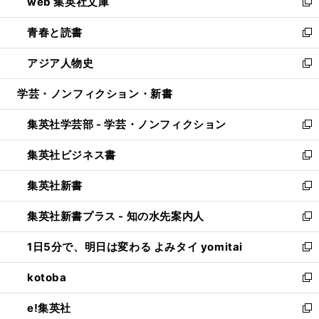
web 集英社文庫
ド
ィ
い
新
ウ
ン
ウ
し
青春と読書
で
ド
ィ
い
新
開
ウ
ン
ウ
し
アジア人物史
く
で
ド
ィ
い
新
開
ウ
ン
ウ
し
学芸・ノンフィクション・新書
く
で
ド
ィ
い
開
ウ
ン
ウ
集英社学芸部 - 学芸・ノンフィクション
く
で
ド
ィ
新
開
ウ
ン
し
集英社ビジネス書
く
で
ド
い
新
開
ウ
ウ
し
集英社新書
く
で
ィ
い
新
開
ン
ウ
し
集英社新書プラス - 知の水先案内人
く
ド
ィ
い
新
ウ
ン
ウ
し
1日5分で、明日は変わる よみタイ yomitai
で
ド
ィ
い
新
開
ウ
ン
ウ
し
kotoba
く
で
ド
ィ
い
新
開
ウ
ン
ウ
し
e!集英社
く
で
ド
ィ
い
新