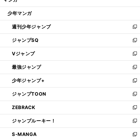
ド
閉
ウ
じ
少年マンガ
で
る
開
週刊少年ジャンプ
く
新
し
ジャンプSQ
い
新
ウ
し
Vジャンプ
ィ
い
新
ン
ウ
し
最強ジャンプ
ド
ィ
い
新
ウ
ン
ウ
し
少年ジャンプ+
で
ド
ィ
い
新
開
ウ
ン
ウ
し
ジャンプTOON
く
で
ド
ィ
い
新
開
ウ
ン
ウ
し
ZEBRACK
く
で
ド
ィ
い
新
開
ウ
ン
ウ
し
ジャンプルーキー！
く
で
ド
ィ
い
新
開
ウ
ン
ウ
し
S-MANGA
く
で
ド
ィ
い
新