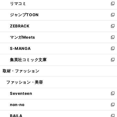
リマコミ
で
ド
ィ
い
新
開
ウ
ン
ウ
し
ジャンプTOON
く
で
ド
ィ
い
新
開
ウ
ン
ウ
し
ZEBRACK
く
で
ド
ィ
い
新
開
ウ
ン
ウ
し
マンガMeets
く
で
ド
ィ
い
新
開
ウ
ン
ウ
し
S-MANGA
く
で
ド
ィ
い
新
開
ウ
ン
ウ
し
集英社コミック文庫
く
で
ド
ィ
い
新
開
ウ
ン
ウ
し
取材・ファッション
く
で
ド
ィ
い
開
ウ
ン
ウ
ファッション・美容
く
で
ド
ィ
開
ウ
ン
Seventeen
く
で
ド
新
開
ウ
し
non-no
く
で
い
新
開
ウ
し
BAILA
く
ィ
い
新