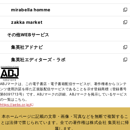
開
ウ
ン
ウ
し
mirabella homme
く
で
ド
ィ
い
新
開
ウ
ン
ウ
し
zakka market
く
で
ド
ィ
い
新
開
ウ
ン
ウ
し
その他WEBサービス
く
で
ド
ィ
い
開
ウ
ン
ウ
集英社アドナビ
く
で
ド
ィ
新
開
ウ
ン
し
集英社エディターズ・ラボ
く
で
ド
い
新
開
ウ
ウ
し
く
で
ィ
い
開
ン
ウ
ABJマークは、この電子書店・電子書籍配信サービスが、著作権者からコンテ
く
ド
ィ
ンツ使用許諾を得た正規版配信サービスであることを示す登録商標（登録番号
ウ
ン
第6091713号）です。ABJマークの詳細、ABJマークを掲示しているサービス
で
ド
の一覧はこちら。
開
ウ
https://aebs.or.jp/
新
く
で
し
い
開
本ホームページに記載の文章・画像・写真などを無断で複製するこ
ウ
く
とは法律で禁じられています。全ての著作権は株式会社 集英社に帰
ィ
属します。
ン