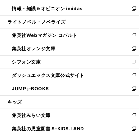
開
ウ
ン
ウ
し
情報・知識＆オピニオン imidas
く
で
ド
ィ
い
新
開
ウ
ン
ウ
し
ライトノベル・ノベライズ
く
で
ド
ィ
い
開
ウ
ン
ウ
集英社Webマガジン コバルト
く
で
ド
ィ
新
開
ウ
ン
し
集英社オレンジ文庫
く
で
ド
い
新
開
ウ
ウ
し
シフォン文庫
く
で
ィ
い
新
開
ン
ウ
し
ダッシュエックス文庫公式サイト
く
ド
ィ
い
新
ウ
ン
ウ
し
JUMP j-BOOKS
で
ド
ィ
い
新
開
ウ
ン
ウ
し
キッズ
く
で
ド
ィ
い
開
ウ
ン
ウ
集英社みらい文庫
く
で
ド
ィ
新
開
ウ
ン
し
集英社の児童図書 S-KIDS.LAND
く
で
ド
い
新
開
ウ
ウ
し