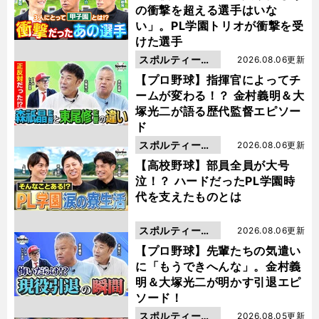
の衝撃を超える選手はいな
い」。PL学園トリオが衝撃を受
けた選手
スポルティーバ
2026.08.06更新
動画
【プロ野球】指揮官によってチ
ームが変わる！？ 金村義明＆大
塚光二が語る歴代監督エピソー
ド
スポルティーバ
2026.08.06更新
動画
【高校野球】部員全員が大号
泣！？ ハードだったPL学園時
代を支えたものとは
スポルティーバ
2026.08.06更新
動画
【プロ野球】先輩たちの気遣い
に「もうできへんな」。金村義
明＆大塚光二が明かす引退エピ
ソード！
スポルティーバ
2026.08.05更新