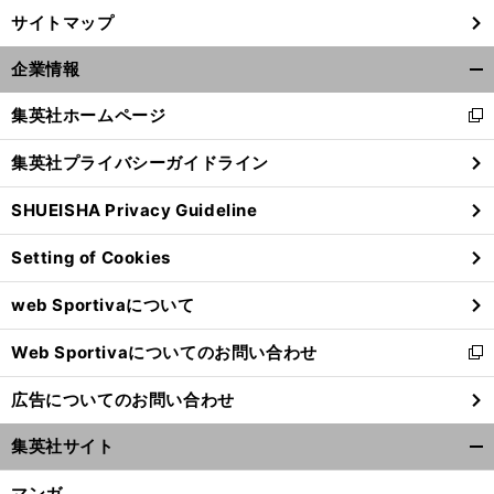
サイトマップ
企業情報
開
く/
集英社ホームページ
新
閉
し
じ
集英社プライバシーガイドライン
い
る
ウ
SHUEISHA Privacy Guideline
ィ
ン
Setting of Cookies
ド
ウ
web Sportivaについて
で
開
Web Sportivaについてのお問い合わせ
く
新
し
広告についてのお問い合わせ
い
ウ
集英社サイト
ィ
開
ン
く/
マンガ