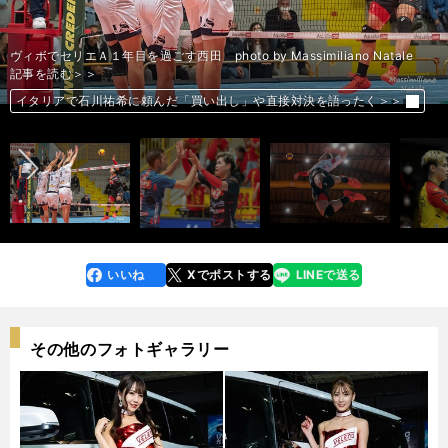
ブロックにいく西田（左）とリベロで出場した髙橋藍（中央） photo by
セリエＡで１年プレーした西田 photo by Italy Photo Press/アフロ
昨年11月の直接対決で、記念撮影をした西田（左）と石川 photo by
昨年11月の直接対決で、記念撮影をした西田（左）と石川 photo by
セリエＡで１年プレーした西田 photo by Italy Photo Press/アフロ
Italy padova
記事を読む＞＞
Massimiliano Natale
Massimiliano Natale
ヴィボでセリエＡ１年目を過ごす西田 photo by Massimiliano Natale
ヴィボでセリエＡ１年目を過ごす西田 photo by Massimiliano Natale
ヴィボでセリエＡ１年目を過ごす西田 photo by Massimiliano Natale
記事を読む＞＞
記事を読む＞＞
記事を読む＞＞
記事を読む＞＞
記事を読む＞＞
記事を読む＞＞
記事を読む＞＞
「Vリーグは時代に逆行している」。日本復帰の西田有志が語る日本バレ
「Vリーグは時代に逆行している」。日本復帰の西田有志が語る日本バレ
セリエＡで得た自信。「日本ぽくないバレーにも挑戦する必要がある」と
前へ
ー界の改善点く＞＞
イタリアで石川祐希に頼んだ「買い出し」や直接対決を語ったく＞＞
イタリアで石川祐希に頼んだ「買い出し」や直接対決を語ったく＞＞
イタリアで石川祐希に頼んだ「買い出し」や直接対決を語ったく＞＞
イタリアで石川祐希に頼んだ「買い出し」や直接対決を語ったく＞＞
イタリアで石川祐希に頼んだ「買い出し」や直接対決を語ったく＞＞
ー界の改善点く＞＞
代表チームのけん引役に名乗りく＞＞
いいね
Xでポストする
LINEで送る
line
faceboo
x
k
その他のフォトギャラリー