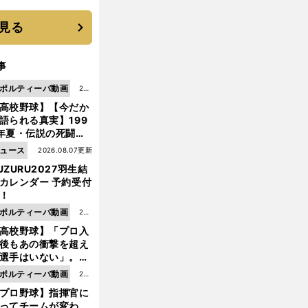
 それでもプロではな
大学進学を選ぶ理由
見る
事
ポルティーバ動画
202
高校野球】【今だか
6.0
語られる真実】199
8.0
年夏・伝説の死闘の
7更
中にPL学園に何が起
ュース
2026.08.07更新
新
ていた！？
UZURU2027羽生結
カレンダー 予約受付
！
ポルティーバ動画
202
高校野球】「プロ入
6.0
後もあの衝撃を超え
8.0
選手はいない」。PL
6更
園トリオが衝撃を受
ポルティーバ動画
202
新
た選手
プロ野球】指揮官に
6.0
ってチームが変わ