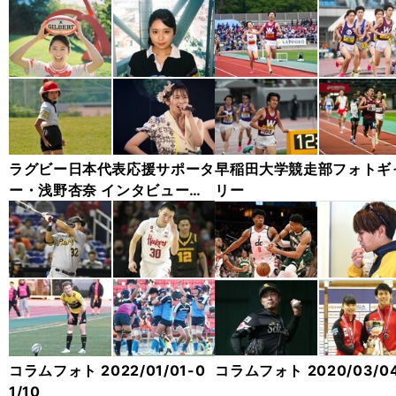
ラグビー日本代表応援サポータ
早稲田大学競走部フォトギ
ー・浅野杏奈 インタビューカ
リー
ット集
コラムフォト 2022/01/01-0
コラムフォト 2020/03/0
1/10