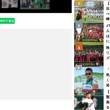
【
1
目
べ
崎
LINEで送る
「
J
2
て
人
は
に
と
秋
3
リ
ズ
4
を
「
気
く
浴
5
太
【
ァ
聖
高
る