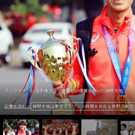
アジアマラソン選手権大会で自身初の優勝を飾った神野大地
前へ
記事を読む＞
記事を読む＞
記事を読む＞
記事を読む＞
記事を読む＞
フェアリーＳはビッグなお年玉の好機。未勝利、新
早大が共有していた「勝ちポジ」の意識。明大に雪辱
高校サッカー連覇へ。青森山田に時間を操る「パウ
神野大地は東京マラソン２時間８分台も視野。有言
東京五輪で金メダルを。日本男子４×100ｍリレー