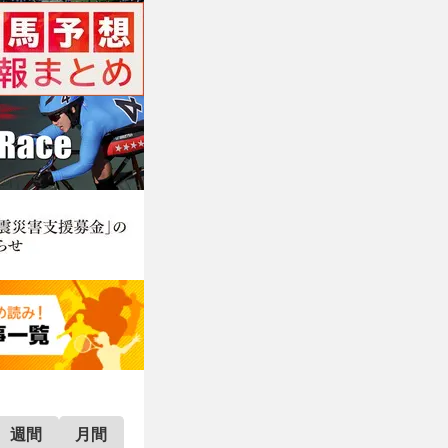
週間
月間