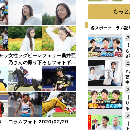
ト
く
もっと
各スポーツコラム記
ス
【
ら
ャラ
女性ラグビーレフェリー桑井亜
8
最
乃さんの撮り下ろしフォトギャ
ニ
き
ラリー（写真27枚）
Y
弦
中
ス
【
り
る
学
ス
け
4
コラムフォト 2020/02/29
【
よ