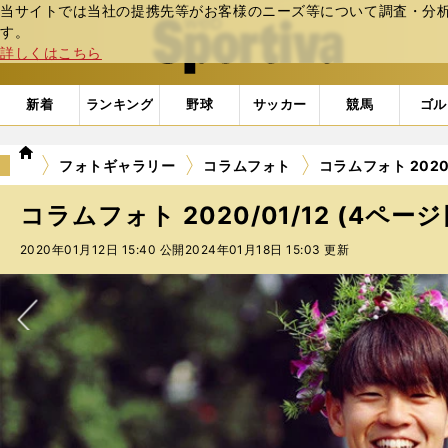
当サイトでは当社の提携先等がお客様のニーズ等について調査・分析し
web Sportiva (webスポルティーバ)
す。
詳しくはこちら
新着
ランキング
野球
サッカー
競馬
ゴル
we
フォトギャラリー
コラムフォト
コラムフォト 2020/
b
ス
コラムフォト 2020/01/12 (4ページ
ポ
ル
2020年01月12日 15:40 公開
2024年01月18日 15:03 更新
テ
ィ
ー
バ
次へ