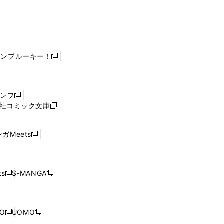
ャンプルーキー！
新
し
い
ウ
ャンプ
新
ィ
社コミック文庫
し
新
ン
い
し
ド
ウ
い
ウ
ガMeets
新
ィ
ウ
で
し
ン
ィ
開
い
ド
ン
く
ウ
ウ
ド
s
S-MANGA
新
新
ィ
で
ウ
し
し
ン
開
で
い
い
ド
く
開
ウ
ウ
ウ
NO
UOMO
く
新
新
ィ
ィ
で