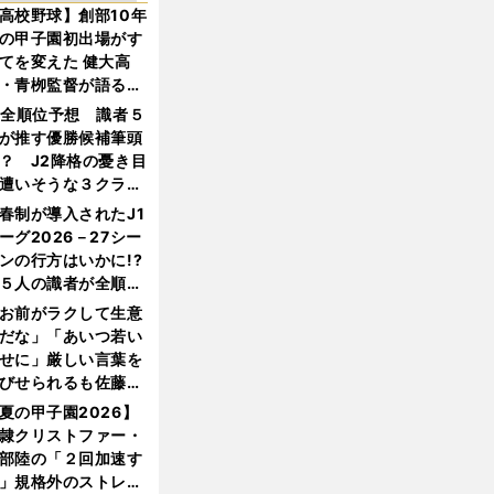
高校野球】創部10年
の甲子園初出場がす
てを変えた 健大高
・青栁監督が語る
機動破壊」はこうし
1全順位予想 識者５
生まれた
が推す優勝候補筆頭
？ J2降格の憂き目
遭いそうな３クラブ
は？
春制が導入されたJ1
ーグ2026－27シー
ンの行方はいかに!?
５人の識者が全順位
大胆予想
お前がラクして生意
だな」「あいつ若い
せに」厳しい言葉を
びせられるも佐藤慎
郎が貫いた誇りとフ
夏の甲子園2026】
ンへの思い
隷クリストファー・
部陸の「２回加速す
」規格外のストレー