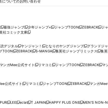
告についてのお問い合わせ
プ
最強ジャンプ
少年ジャンプ+
ジャンプTOON
ZEBRACK
ジ
新
新
新
新
新
英社コミック文庫
し
新
し
し
し
し
い
い
し
い
い
い
ウ
ウ
い
ウ
ウ
ウ
購読デジタル
ヤンジャン！
となりのヤングジャンプ
グランドジ
新
新
新
ィ
ィ
ウ
ィ
ィ
ィ
プTOON
ZEBRACK
S-MANGA
集英社ジャンプリミックス
集英
新
し
新
し
新
し
新
ン
ン
ィ
ン
ン
ン
し
い
し
い
し
い
し
ド
ド
ン
ド
ド
ド
い
ウ
い
ウ
い
ウ
い
ウ
ウ
ド
ウ
ウ
ウ
マンガMee公式サイト
リマコミ
ジャンプTOON
ZEBRACK
マン
新
新
新
新
ウ
ィ
ウ
ィ
ウ
ィ
ウ
で
で
ウ
で
で
で
し
し
し
し
し
ィ
ン
ィ
ン
ィ
ン
ィ
開
開
で
開
開
開
い
い
い
い
い
ン
ド
ン
ド
ン
ド
ン
く
く
開
く
く
く
ウ
ウ
ウ
ウ
ウ
ド
ウ
ド
ウ
ド
ウ
ド
ee公式サイト
リマコミ
ジャンプTOON
ZEBRACK
マンガMeet
く
新
新
新
新
ィ
ィ
ィ
ィ
ィ
ウ
で
ウ
で
ウ
で
ウ
し
し
し
し
ン
ン
ン
ン
ン
で
開
で
開
で
開
で
い
い
い
い
ド
ド
ド
ド
ド
開
く
開
く
開
く
開
ウ
ウ
ウ
ウ
ウ
ウ
ウ
ウ
ウ
PUR
LEE
eclat
T JAPAN
HAPPY PLUS ONE
MEN'S NON-
く
く
く
く
新
新
新
新
新
ィ
ィ
ィ
ィ
で
で
で
で
で