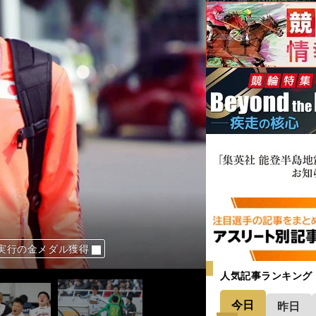
馬勝ち３頭に福がある
し11年ぶり王座奪還
サ」の使い手がいる
実行の金メダル獲得
に世界基準の強みあり
人気記事ランキング
今日
昨日