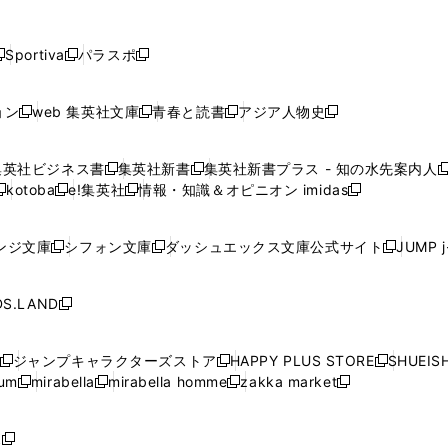
し
し
し
し
し
ン
ン
ン
ン
開
開
開
開
開
い
い
い
い
い
ド
ド
ド
ド
く
く
く
く
く
ウ
ウ
ウ
ウ
ウ
ウ
ウ
ウ
ウ
Sportiva
パラスポ
新
新
ィ
ィ
ィ
ィ
ィ
で
で
で
で
し
し
し
ン
ン
ン
ン
ン
開
開
開
開
い
い
い
ド
ド
ド
ド
ド
ョン
web 集英社文庫
青春と読書
アジア人物史
く
く
く
く
新
新
新
新
ウ
ウ
ウ
ウ
ウ
ウ
ウ
ウ
し
し
し
し
ィ
ィ
ィ
で
で
で
で
で
い
い
い
い
ン
ン
ン
集英社ビジネス書
集英社新書
集英社新書プラス - 知の水先案内人
開
開
開
開
開
新
新
新
ウ
ウ
ウ
ウ
ド
ド
ド
kotoba
e!集英社
情報・知識＆オピニオン imidas
く
く
く
く
く
新
し
新
し
新
ィ
ィ
ィ
ィ
ウ
ウ
ウ
し
し
い
し
い
し
ン
ン
ン
ン
で
で
で
い
い
ウ
い
ウ
い
ド
ド
ド
ド
ンジ文庫
シフォン文庫
ダッシュエックス文庫公式サイト
JUMP 
開
開
開
新
新
新
ウ
ウ
ィ
ウ
ィ
ウ
ウ
ウ
ウ
ウ
く
く
く
し
し
し
ィ
ィ
ン
ィ
ン
ィ
で
で
で
で
い
い
い
ン
ン
ド
ン
ド
ン
S.LAND
開
開
開
開
新
ウ
ウ
ウ
ド
ド
ウ
ド
ウ
ド
く
く
く
く
し
ィ
ィ
ィ
ウ
ウ
で
ウ
で
ウ
い
ン
ン
ン
ジャンプキャラクターズストア
HAPPY PLUS STORE
SHUEIS
で
で
開
で
開
で
新
新
新
ウ
ド
ド
ド
ium
mirabella
mirabella homme
zakka market
開
開
く
開
く
開
し
新
新
新
し
新
し
ィ
ウ
ウ
ウ
く
く
く
く
い
し
し
い
し
し
い
ン
で
で
で
ウ
い
い
ウ
い
い
ウ
ド
ボ
開
開
開
新