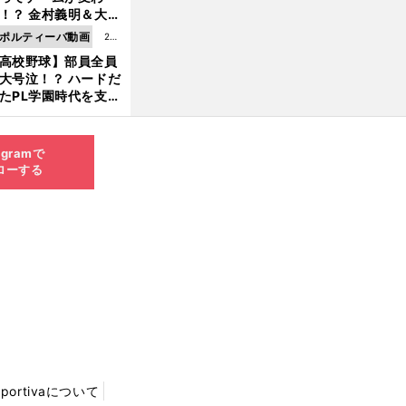
8.0
！？ 金村義明＆大塚
6更
二が語る歴代監督エ
ポルティーバ動画
202
新
ソード
高校野球】部員全員
6.0
大号泣！？ ハードだ
8.0
たPL学園時代を支え
6更
ものとは
新
agramで
ローする
Sportivaについて