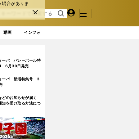
る場合がありま
マイペ
閉じ
検索
メニュ
ー
る
す
ジ
る
動画
インフォ
ィーバ バレーボール特
.4 6月30日発売
ィーバ 部活特集号 3
売
などのお知らせが届く
通知を受け取る方法につ