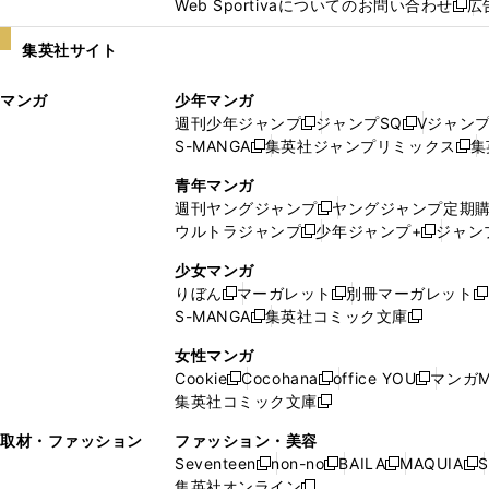
Web Sportivaについてのお問い合わせ
広
し
新
い
し
集英社サイト
ウ
い
ィ
ウ
マンガ
少年マンガ
ン
ィ
週刊少年ジャンプ
ジャンプSQ
Vジャン
ド
ン
新
新
S-MANGA
集英社ジャンプリミックス
集
ウ
ド
新
し
し
新
で
ウ
し
い
い
し
青年マンガ
開
で
い
ウ
ウ
い
週刊ヤングジャンプ
ヤングジャンプ定期
新
く
開
ウ
ィ
ィ
ウ
ウルトラジャンプ
少年ジャンプ+
ジャン
新
し
新
く
ィ
ン
ン
ィ
し
い
し
ン
ド
ド
ン
少女マンガ
い
ウ
い
ド
ウ
ウ
ド
りぼん
マーガレット
別冊マーガレット
新
新
新
ウ
ィ
ウ
ウ
で
で
ウ
S-MANGA
集英社コミック文庫
し
新
し
新
ィ
ン
ィ
で
開
開
で
い
し
い
し
ン
ド
ン
女性マンガ
開
く
く
開
ウ
い
ウ
い
ド
ウ
ド
Cookie
Cocohana
office YOU
マンガM
く
く
新
新
新
ィ
ウ
ィ
ウ
ウ
で
ウ
集英社コミック文庫
し
新
し
し
ン
ィ
ン
ィ
で
開
で
い
し
い
い
ド
ン
ド
ン
取材・ファッション
ファッション・美容
開
く
開
ウ
い
ウ
ウ
ウ
ド
ウ
ド
Seventeen
non-no
BAILA
MAQUIA
S
く
く
新
新
新
新
ィ
ウ
ィ
ィ
で
ウ
で
ウ
集英社オンライン