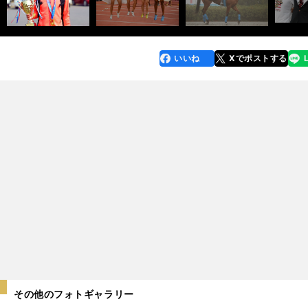
いいね
Xでポストする
line
faceboo
x
k
その他のフォトギャラリー