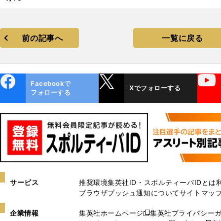
前の記事へ
一覧に戻る
ebo
X
YouTube
Facebookで
Xでフォローする
ok
フォローする
サービス
推奨環境
集英社ID・スポルティーバIDとは
ブラウザプッシュ通知について
サイトマッ
企業情報
集英社ホームページ
集英社プライバシー
新