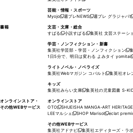
し
新
し
し
し
ン
ィ
ン
ン
開
で
開
で
い
し
い
い
い
ド
ン
ド
ド
芸能・情報・スポーツ
く
開
く
開
ウ
い
ウ
ウ
ウ
ウ
ド
ウ
ウ
Myojo
週プレNEWS
週プレ グラジャパ!
く
く
新
新
新
ィ
ウ
ィ
ィ
ィ
で
ウ
で
で
し
し
ン
ィ
ン
ン
ン
書籍
文芸・文庫・総合
開
で
開
開
い
い
ド
ン
ド
ド
ド
すばる
小説すばる
集英社 文芸ステーシ
く
開
く
く
新
新
ウ
ウ
ウ
ド
ウ
ウ
ウ
く
し
し
ィ
ィ
学芸・ノンフィクション・新書
で
ウ
で
で
で
い
い
ン
ン
集英社学芸部 - 学芸・ノンフィクション
開
で
開
開
開
新
ウ
ウ
ド
ド
1日5分で、明日は変わる よみタイ yomitai
く
開
く
く
く
し
新
ィ
ィ
ウ
ウ
く
い
ン
ン
ライトノベル・ノベライズ
で
で
ウ
ド
ド
集英社Webマガジン コバルト
集英社オレ
開
開
新
ィ
ウ
ウ
く
く
し
ン
キッズ
で
で
い
ド
集英社みらい文庫
集英社の児童図書 S-KID
開
開
新
ウ
ウ
く
く
し
ィ
オンラインストア・
オンラインストア
で
い
ン
その他WEBサービス
OTO
SHUEISHA MANGA-ART HERITAGE
開
新
ウ
ド
LEEマルシェ
SHOP Marisol
eclat prem
く
し
新
新
ィ
ウ
い
し
し
ン
その他WEBサービス
で
ウ
い
い
ド
集英社アドナビ
集英社エディターズ・ラ
開
新