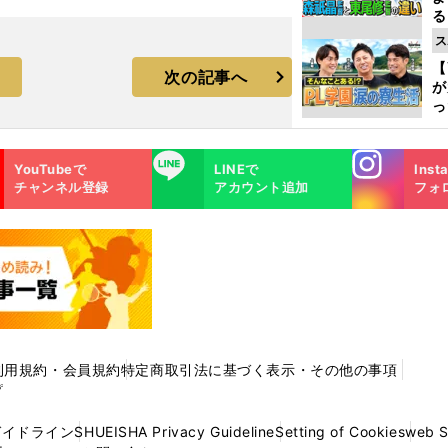
る
光
ス
ピ
【
次の記事へ
が
っ
た
Instagra
LINE
YouTubeで
LINEで
Inst
m
チャンネル登録
アカウント追加
フォ
利用規約・会員規約
特定商取引法に基づく表示・その他の事項
プ
ガイドライン
SHUEISHA Privacy Guideline
Setting of Cookies
web 