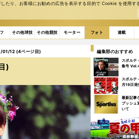
たり、お客様にお勧めの広告を表⽰する⽬的で Cookie を使⽤す
フ
その他球技
その他競技
モーター
フォト
連載
01/12 (4ページ目)
編集部のおすすめ
スポルテ
目)
集号 Vol
スポルテ
月16日発
最新記事
プッシュ
いて