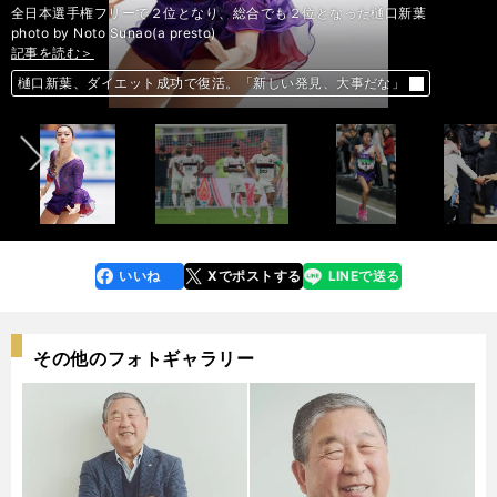
全日本選手権フリーで２位となり、総合でも２位となった樋口新葉
記事を読む＞
photo by Noto Sunao(a presto)
記事を読む＞
記事を読む＞
記事を読む＞
記事を読む＞
松沼兄が告白。「西武ドラフト外入団」の真実と「空白の一日」との関係
前へ
渋野日向子ら躍進の「黄金世代」７名が振り返る2019年と来季の野望
樋口新葉、ダイエット成功で復活。「新しい発見、大事だな」
最強フラメンゴも完敗。南米のクラブが欧州に勝てない理由は明白だ
箱根優勝へ駒澤大のカギを握る田澤廉。主力選手の区間配置も考えた
いいね
Xでポストする
LINEで送る
line
faceboo
x
k
その他のフォトギャラリー