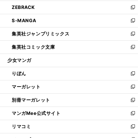
開
ウ
ン
ウ
し
ZEBRACK
く
で
ド
ィ
い
新
開
ウ
ン
ウ
し
S-MANGA
く
で
ド
ィ
い
新
開
ウ
ン
ウ
し
集英社ジャンプリミックス
く
で
ド
ィ
い
新
開
ウ
ン
ウ
し
集英社コミック文庫
く
で
ド
ィ
い
新
開
ウ
ン
ウ
し
少女マンガ
く
で
ド
ィ
い
開
ウ
ン
ウ
りぼん
く
で
ド
ィ
新
開
ウ
ン
し
マーガレット
く
で
ド
い
新
開
ウ
ウ
し
別冊マーガレット
く
で
ィ
い
新
開
ン
ウ
し
マンガMee公式サイト
く
ド
ィ
い
新
ウ
ン
ウ
し
リマコミ
で
ド
ィ
い
新
開
ウ
ン
ウ
し