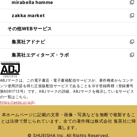
mirabella homme
く
で
ド
ィ
い
新
開
ウ
ン
ウ
し
zakka market
く
で
ド
ィ
い
新
開
ウ
ン
ウ
し
その他WEBサービス
く
で
ド
ィ
い
開
ウ
ン
ウ
集英社アドナビ
く
で
ド
ィ
新
開
ウ
ン
し
集英社エディターズ・ラボ
く
で
ド
い
新
開
ウ
ウ
し
く
で
ィ
い
開
ン
ウ
ABJマークは、この電子書店・電子書籍配信サービスが、著作権者からコンテ
く
ド
ィ
ンツ使用許諾を得た正規版配信サービスであることを示す登録商標（登録番号
ウ
ン
第6091713号）です。ABJマークの詳細、ABJマークを掲示しているサービス
で
ド
の一覧はこちら。
開
ウ
https://aebs.or.jp/
新
く
で
し
い
開
本ホームページに記載の文章・画像・写真などを無断で複製するこ
ウ
く
とは法律で禁じられています。全ての著作権は株式会社 集英社に帰
ィ
属します。
ン
ド
© SHUEISHA Inc. All Rights Reserved.