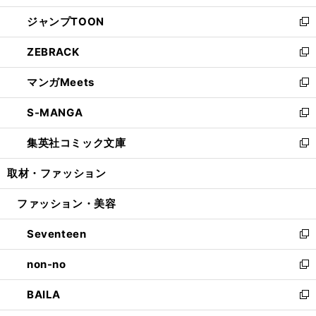
開
ウ
ン
ウ
し
ジャンプTOON
く
で
ド
ィ
い
新
開
ウ
ン
ウ
し
ZEBRACK
く
で
ド
ィ
い
新
開
ウ
ン
ウ
し
マンガMeets
く
で
ド
ィ
い
新
開
ウ
ン
ウ
し
S-MANGA
く
で
ド
ィ
い
新
開
ウ
ン
ウ
し
集英社コミック文庫
く
で
ド
ィ
い
新
開
ウ
ン
ウ
し
取材・ファッション
く
で
ド
ィ
い
開
ウ
ン
ウ
ファッション・美容
く
で
ド
ィ
開
ウ
ン
Seventeen
く
で
ド
新
開
ウ
し
non-no
く
で
い
新
開
ウ
し
BAILA
く
ィ
い
新
ン
ウ
し