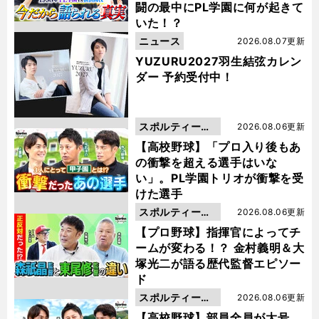
闘の最中にPL学園に何が起きて
いた！？
ニュース
2026.08.07更新
YUZURU2027羽生結弦カレン
ダー 予約受付中！
スポルティーバ
2026.08.06更新
動画
【高校野球】「プロ入り後もあ
の衝撃を超える選手はいな
い」。PL学園トリオが衝撃を受
けた選手
スポルティーバ
2026.08.06更新
動画
【プロ野球】指揮官によってチ
ームが変わる！？ 金村義明＆大
塚光二が語る歴代監督エピソー
ド
スポルティーバ
2026.08.06更新
動画
【高校野球】部員全員が大号