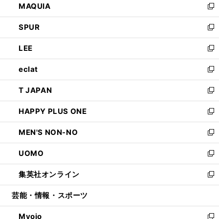
MAQUIA
ド
ィ
い
新
ウ
ン
ウ
し
SPUR
で
ド
ィ
い
新
開
ウ
ン
ウ
し
LEE
く
で
ド
ィ
い
新
開
ウ
ン
ウ
し
eclat
く
で
ド
ィ
い
新
開
ウ
ン
ウ
し
T JAPAN
く
で
ド
ィ
い
新
開
ウ
ン
ウ
し
HAPPY PLUS ONE
く
で
ド
ィ
い
新
開
ウ
ン
ウ
し
MEN'S NON-NO
く
で
ド
ィ
い
新
開
ウ
ン
ウ
し
UOMO
く
で
ド
ィ
い
新
開
ウ
ン
ウ
し
集英社オンライン
く
で
ド
ィ
い
新
開
ウ
ン
ウ
し
芸能・情報・スポーツ
く
で
ド
ィ
い
開
ウ
ン
ウ
Myojo
く
で
ド
ィ
新