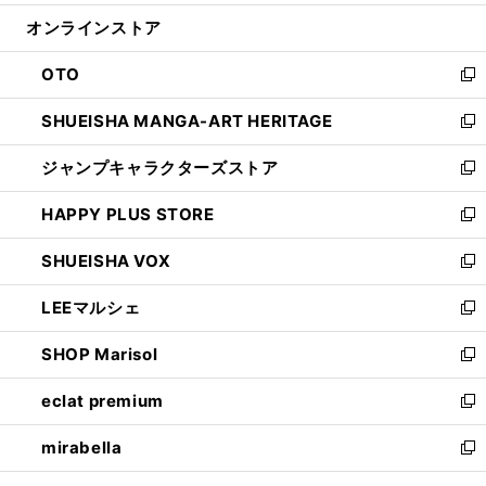
開
ン
ウ
オンラインストア
く
ド
ィ
ウ
ン
OTO
で
ド
新
開
ウ
し
SHUEISHA MANGA-ART HERITAGE
く
で
い
新
開
ウ
し
ジャンプキャラクターズストア
く
ィ
い
新
ン
ウ
し
HAPPY PLUS STORE
ド
ィ
い
新
ウ
ン
ウ
し
SHUEISHA VOX
で
ド
ィ
い
新
開
ウ
ン
ウ
し
LEEマルシェ
く
で
ド
ィ
い
新
開
ウ
ン
ウ
し
SHOP Marisol
く
で
ド
ィ
い
新
開
ウ
ン
ウ
し
eclat premium
く
で
ド
ィ
い
新
開
ウ
ン
ウ
し
mirabella
く
で
ド
ィ
い
新
開
ウ
ン
ウ
し