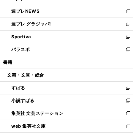
開
ウ
ン
し
週プレNEWS
く
で
ド
い
新
開
ウ
ウ
し
週プレ グラジャパ!
く
で
ィ
い
新
開
ン
ウ
し
Sportiva
く
ド
ィ
い
新
ウ
ン
ウ
し
パラスポ
で
ド
ィ
い
新
開
ウ
ン
ウ
し
書籍
く
で
ド
ィ
い
開
ウ
ン
ウ
文芸・文庫・総合
く
で
ド
ィ
開
ウ
ン
すばる
く
で
ド
新
開
ウ
し
小説すばる
く
で
い
新
開
ウ
し
集英社 文芸ステーション
く
ィ
い
新
ン
ウ
し
web 集英社文庫
ド
ィ
い
新
ウ
ン