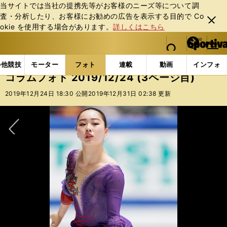
当サイトでは当社の提携先等がお客様のニーズ等について調
査・分析したり、お客様にお勧めの広告を表⽰する⽬的で Co
閉じ
okie を使⽤する場合があります。
詳しくはこちら
る
マイペ
web Sportiva (webスポルティーバ)
検索
メニュ
we
ー
フォトギャラリー
コラムフォト
コラムフォト 2019/
b
ジ
の他競技
モーター
フォト
連載
動画
インフォ
ス
コラムフォト 2019/12/24 (3ページ目)
ポ
ル
2019年12月24日 18:30 公開
2019年12月31日 02:38 更新
テ
ィ
ー
バ
次へ