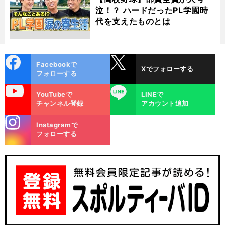
泣！？ ハードだったPL学園時
代を支えたものとは
cebo
X
Facebookで
Xでフォローする
ok
フォローする
uTube
LINE
YouTubeで
LINEで
チャンネル登録
アカウント追加
stagra
Instagramで
m
フォローする