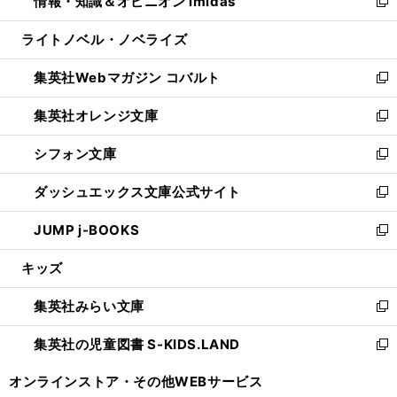
情報・知識＆オピニオン imidas
く
で
ド
ィ
い
新
開
ウ
ン
ウ
し
ライトノベル・ノベライズ
く
で
ド
ィ
い
開
ウ
ン
ウ
集英社Webマガジン コバルト
く
で
ド
ィ
新
開
ウ
ン
し
集英社オレンジ文庫
く
で
ド
い
新
開
ウ
ウ
し
シフォン文庫
く
で
ィ
い
新
開
ン
ウ
し
ダッシュエックス文庫公式サイト
く
ド
ィ
い
新
ウ
ン
ウ
し
JUMP j-BOOKS
で
ド
ィ
い
新
開
ウ
ン
ウ
し
キッズ
く
で
ド
ィ
い
開
ウ
ン
ウ
集英社みらい文庫
く
で
ド
ィ
新
開
ウ
ン
し
集英社の児童図書 S-KIDS.LAND
く
で
ド
い
新
開
ウ
ウ
し
オンラインストア・
その他WEBサービス
く
で
ィ
い