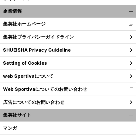
企業情報
開
く/
集英社ホームページ
新
閉
し
じ
集英社プライバシーガイドライン
い
る
ウ
SHUEISHA Privacy Guideline
ィ
ン
Setting of Cookies
ド
ウ
web Sportivaについて
で
開
Web Sportivaについてのお問い合わせ
く
新
し
広告についてのお問い合わせ
い
ウ
集英社サイト
ィ
開
ン
く/
マンガ
ド
閉
ウ