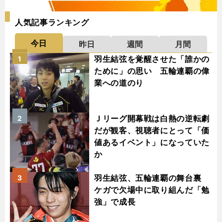
人気記事ランキング
今日
昨日
週間
月間
羽生結弦を覚醒させた「誰かの
1
ために」の思い 五輪連覇の偉
業への道のり
Ｊリーグ開幕戦は白熱の逆転劇
2
だが観客、視聴者にとって「価
値あるイベント」になっていた
か
羽生結弦、五輪連覇の舞台裏
3
ケガで欠場中に取り組んだ「勉
強」で成長