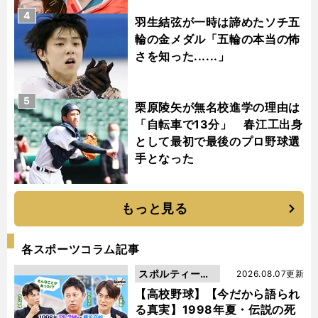
4
羽生結弦が一時は諦めたソチ五
輪の金メダル「五輪の本当の怖
さを知った......」
5
栗原陵矢が無名校進学の理由は
「自転車で13分」 春江工出身
として最初で最後のプロ野球選
手となった
もっと見る
各スポーツコラム記事
スポルティーバ
2026.08.07更新
動画
【高校野球】【今だから語られ
る真実】1998年夏・伝説の死