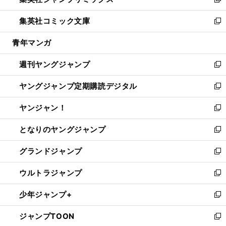
ィ
い
新
開
ウ
ン
ウ
し
集英社コミック文庫
く
で
ド
ィ
い
新
開
ウ
ン
ウ
し
青年マンガ
く
で
ド
ィ
い
開
ウ
ン
ウ
週刊ヤングジャンプ
く
で
ド
ィ
新
開
ウ
ン
し
ヤングジャンプ定期購読デジタル
く
で
ド
い
新
開
ウ
ウ
し
ヤンジャン！
く
で
ィ
い
新
開
ン
ウ
し
となりのヤングジャンプ
く
ド
ィ
い
新
ウ
ン
ウ
し
グランドジャンプ
で
ド
ィ
い
新
開
ウ
ン
ウ
し
ウルトラジャンプ
く
で
ド
ィ
い
新
開
ウ
ン
ウ
し
少年ジャンプ+
く
で
ド
ィ
い
新
開
ウ
ン
ウ
し
ジャンプTOON
く
で
ド
ィ
い
新