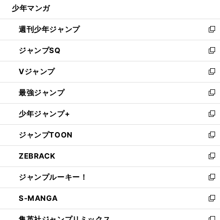
じ
少年マンガ
で
る
開
週刊少年ジャンプ
く
新
し
ジャンプSQ
い
新
ウ
し
Vジャンプ
ィ
い
新
ン
ウ
し
最強ジャンプ
ド
ィ
い
新
ウ
ン
ウ
し
少年ジャンプ+
で
ド
ィ
い
新
開
ウ
ン
ウ
し
ジャンプTOON
く
で
ド
ィ
い
新
開
ウ
ン
ウ
し
ZEBRACK
く
で
ド
ィ
い
新
開
ウ
ン
ウ
し
ジャンプルーキー！
く
で
ド
ィ
い
新
開
ウ
ン
ウ
し
S-MANGA
く
で
ド
ィ
い
新
開
ウ
ン
ウ
し
集英社ジャンプリミックス
く
で
ド