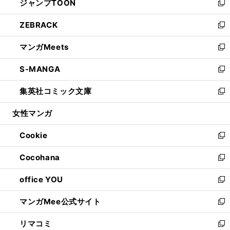
ジャンプTOON
く
で
ド
ィ
い
新
開
ウ
ン
ウ
し
ZEBRACK
く
で
ド
ィ
い
新
開
ウ
ン
ウ
し
マンガMeets
く
で
ド
ィ
い
新
開
ウ
ン
ウ
し
S-MANGA
く
で
ド
ィ
い
新
開
ウ
ン
ウ
し
集英社コミック文庫
く
で
ド
ィ
い
新
開
ウ
ン
ウ
し
女性マンガ
く
で
ド
ィ
い
開
ウ
ン
ウ
Cookie
く
で
ド
ィ
新
開
ウ
ン
し
Cocohana
く
で
ド
い
新
開
ウ
ウ
し
office YOU
く
で
ィ
い
新
開
ン
ウ
し
マンガMee公式サイト
く
ド
ィ
い
新
ウ
ン
ウ
し
リマコミ
で
ド
ィ
い
新