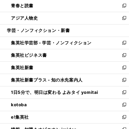
ウ
し
青春と読書
で
ド
ィ
い
新
開
ウ
ン
ウ
し
アジア人物史
く
で
ド
ィ
い
新
開
ウ
ン
ウ
し
学芸・ノンフィクション・新書
く
で
ド
ィ
い
開
ウ
ン
ウ
集英社学芸部 - 学芸・ノンフィクション
く
で
ド
ィ
新
開
ウ
ン
し
集英社ビジネス書
く
で
ド
い
新
開
ウ
ウ
し
集英社新書
く
で
ィ
い
新
開
ン
ウ
し
集英社新書プラス - 知の水先案内人
く
ド
ィ
い
新
ウ
ン
ウ
し
1日5分で、明日は変わる よみタイ yomitai
で
ド
ィ
い
新
開
ウ
ン
ウ
し
kotoba
く
で
ド
ィ
い
新
開
ウ
ン
ウ
し
e!集英社
く
で
ド
ィ
い
新
開
ウ
ン
ウ
し