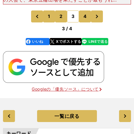
いことですが、彼にとって初の世界との戦いになる
ワールドカップを、大きな糧にしてもらいたいと思
次
1
2
3
4
のページへ
のページへ
います」 元オリ
前
3 / 4
いいね
Xでポストする
LINEで送る
line
faceboo
x
k
Googleの「優先ソース」について
一覧に戻る
キーワード