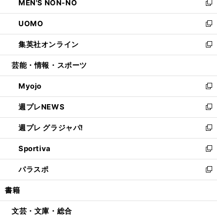
MEN'S NON-NO
く
で
ド
ィ
い
新
開
ウ
ン
ウ
し
UOMO
く
で
ド
ィ
い
新
開
ウ
ン
ウ
し
集英社オンライン
く
で
ド
ィ
い
新
開
ウ
ン
ウ
し
芸能・情報・スポーツ
く
で
ド
ィ
い
開
ウ
ン
ウ
Myojo
く
で
ド
ィ
新
開
ウ
ン
し
週プレNEWS
く
で
ド
い
新
開
ウ
ウ
し
週プレ グラジャパ!
く
で
ィ
い
新
開
ン
ウ
し
Sportiva
く
ド
ィ
い
新
ウ
ン
ウ
し
パラスポ
で
ド
ィ
い
新
開
ウ
ン
ウ
し
書籍
く
で
ド
ィ
い
開
ウ
ン
ウ
文芸・文庫・総合
く
で
ド
ィ