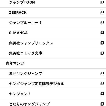
ジャンプTOON
く
で
ド
ィ
い
新
開
ウ
ン
ウ
し
ZEBRACK
く
で
ド
ィ
い
新
開
ウ
ン
ウ
し
ジャンプルーキー！
く
で
ド
ィ
い
新
開
ウ
ン
ウ
し
S-MANGA
く
で
ド
ィ
い
新
開
ウ
ン
ウ
し
集英社ジャンプリミックス
く
で
ド
ィ
い
新
開
ウ
ン
ウ
し
集英社コミック文庫
く
で
ド
ィ
い
新
開
ウ
ン
ウ
し
青年マンガ
く
で
ド
ィ
い
開
ウ
ン
ウ
週刊ヤングジャンプ
く
で
ド
ィ
新
開
ウ
ン
し
ヤングジャンプ定期購読デジタル
く
で
ド
い
新
開
ウ
ウ
し
ヤンジャン！
く
で
ィ
い
新
開
ン
ウ
し
となりのヤングジャンプ
く
ド
ィ
い
新