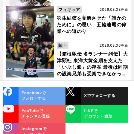
フィギュア
2026.08.08更新
羽生結弦を覚醒させた「誰かの
ために」の思い 五輪連覇の偉
業への道のり
陸上
2026.08.06更新
【箱根駅伝 名ランナー列伝】大
津顕杜 東洋大黄金期を支えた
「いぶし銀」の存在 最後は同期
の設楽兄弟も受賞できなかった
金栗杯に輝く
cebo
X
Facebookで
Xでフォローする
ok
フォローする
uTube
LINE
YouTubeで
LINEで
チャンネル登録
アカウント追加
stagra
Instagramで
m