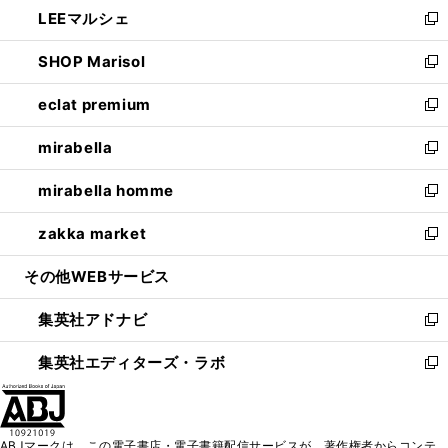
し
LEEマルシェ
く
で
ド
ィ
い
新
開
ウ
ン
ウ
し
SHOP Marisol
く
で
ド
ィ
い
新
開
ウ
ン
ウ
し
eclat premium
く
で
ド
ィ
い
新
開
ウ
ン
ウ
し
mirabella
く
で
ド
ィ
い
新
開
ウ
ン
ウ
し
mirabella homme
く
で
ド
ィ
い
新
開
ウ
ン
ウ
し
zakka market
く
で
ド
ィ
い
新
開
ウ
ン
ウ
し
その他WEBサービス
く
で
ド
ィ
い
開
ウ
ン
ウ
集英社アドナビ
く
で
ド
ィ
新
開
ウ
ン
し
集英社エディターズ・ラボ
く
で
ド
い
新
開
ウ
ウ
し
く
で
ィ
い
開
ン
ウ
ABJマークは、この電子書店・電子書籍配信サービスが、著作権者からコンテ
く