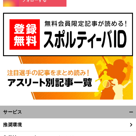
フォローする
サービス
開
く/
推奨環境
閉
じ