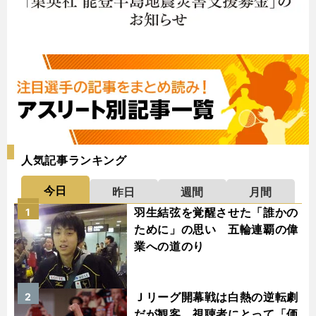
人気記事ランキング
今日
昨日
週間
月間
羽生結弦を覚醒させた「誰かの
1
ために」の思い 五輪連覇の偉
業への道のり
Ｊリーグ開幕戦は白熱の逆転劇
2
だが観客、視聴者にとって「価