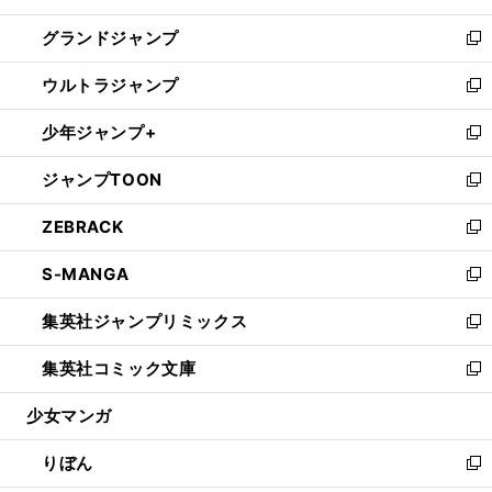
ウ
ン
ウ
し
グランドジャンプ
で
ド
ィ
い
新
開
ウ
ン
ウ
し
ウルトラジャンプ
く
で
ド
ィ
い
新
開
ウ
ン
ウ
し
少年ジャンプ+
く
で
ド
ィ
い
新
開
ウ
ン
ウ
し
ジャンプTOON
く
で
ド
ィ
い
新
開
ウ
ン
ウ
し
ZEBRACK
く
で
ド
ィ
い
新
開
ウ
ン
ウ
し
S-MANGA
く
で
ド
ィ
い
新
開
ウ
ン
ウ
し
集英社ジャンプリミックス
く
で
ド
ィ
い
新
開
ウ
ン
ウ
し
集英社コミック文庫
く
で
ド
ィ
い
新
開
ウ
ン
ウ
し
少女マンガ
く
で
ド
ィ
い
開
ウ
ン
ウ
りぼん
く
で
ド
ィ
新
開
ウ
ン
し