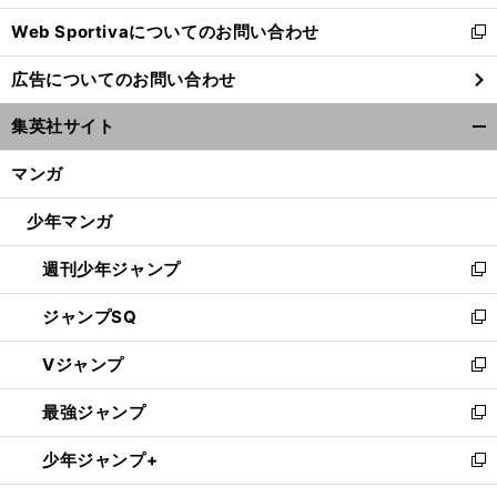
開
Web Sportivaについてのお問い合わせ
く
新
し
広告についてのお問い合わせ
い
ウ
集英社サイト
ィ
開
ン
く/
マンガ
ド
閉
ウ
じ
少年マンガ
で
る
開
週刊少年ジャンプ
く
新
し
ジャンプSQ
い
新
ウ
し
Vジャンプ
ィ
い
新
ン
ウ
し
最強ジャンプ
ド
ィ
い
新
ウ
ン
ウ
し
少年ジャンプ+
で
ド
ィ
い
新
開
ウ
ン
ウ
し