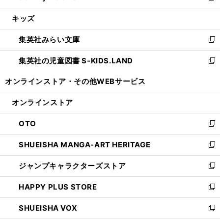
開
ウ
ン
ウ
し
キッズ
く
で
ド
ィ
い
開
ウ
ン
ウ
集英社みらい文庫
く
で
ド
ィ
新
開
ウ
ン
し
集英社の児童図書 S-KIDS.LAND
く
で
ド
い
新
開
ウ
ウ
し
オンラインストア・
その他WEBサービス
く
で
ィ
い
開
ン
ウ
オンラインストア
く
ド
ィ
ウ
ン
OTO
で
ド
新
開
ウ
し
SHUEISHA MANGA-ART HERITAGE
く
で
い
新
開
ウ
し
ジャンプキャラクターズストア
く
ィ
い
新
ン
ウ
し
HAPPY PLUS STORE
ド
ィ
い
新
ウ
ン
ウ
し
SHUEISHA VOX
で
ド
ィ
い
新
開
ウ
ン
ウ