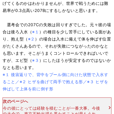
げてくるのかはわかりませんが、世界で戦うためには難
易率が0.3点高い207Bにするしかないと思います。
選考会での207Cの失敗は回りすぎでした。元々彼の場
合は後ろ入水（
※１
）の種目を少し苦手にしている面があ
り、抱え型（
※２
）の場合は入水に備えて体を伸ばす位置
がたくさんあるので、それが失敗につながったのかなと
も思います。そこがうまくコントロールできればいいで
すが、エビ型（
※３
）にしたほうが安定するのではないか
なとも思います。
※１ 後宙返りで、背中をプール側に向けた状態で入水す
ること／※２ ヒザを曲げて両手で抱える形／※３ ヒザを
伸ばして上体を前に倒す形
次のページへ
今の彼にとっては経験を積むことが一番大事。今後
の大会で、東京五輪出場を果たすことが最もうれし