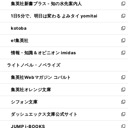
集英社新書プラス - 知の水先案内人
く
ド
ィ
い
新
ウ
ン
ウ
し
1日5分で、明日は変わる よみタイ yomitai
で
ド
ィ
い
新
開
ウ
ン
ウ
し
kotoba
く
で
ド
ィ
い
新
開
ウ
ン
ウ
し
e!集英社
く
で
ド
ィ
い
新
開
ウ
ン
ウ
し
情報・知識＆オピニオン imidas
く
で
ド
ィ
い
新
開
ウ
ン
ウ
し
ライトノベル・ノベライズ
く
で
ド
ィ
い
開
ウ
ン
ウ
集英社Webマガジン コバルト
く
で
ド
ィ
新
開
ウ
ン
し
集英社オレンジ文庫
く
で
ド
い
新
開
ウ
ウ
し
シフォン文庫
く
で
ィ
い
新
開
ン
ウ
し
ダッシュエックス文庫公式サイト
く
ド
ィ
い
新
ウ
ン
ウ
し
JUMP j-BOOKS
で
ド
ィ
い
新