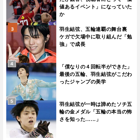
値あるイベント」になっていた
か
羽生結弦、五輪連覇の舞台裏
3
ケガで欠場中に取り組んだ「勉
強」で成長
4
「僕なりの４回転半ができた」
最後の五輪、羽生結弦がこだわ
ったジャンプの美学
5
羽生結弦が一時は諦めたソチ五
輪の金メダル「五輪の本当の怖
さを知った......」