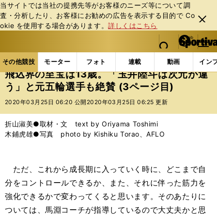
当サイトでは当社の提携先等がお客様のニーズ等について調
査・分析したり、お客様にお勧めの広告を表⽰する⽬的で Co
閉じ
okie を使⽤する場合があります。
詳しくはこちら
る
マイペ
web Sportiva (webスポルティーバ)
検索
メニュ
we
ー
その他競技の記事一覧
水泳
飛込界の至宝は13歳。
b
ジ
その他競技
モーター
フォト
連載
動画
イン
ス
飛込界の至宝は13歳。「玉井陸斗は次元が違
ポ
う」と元五輪選手も絶賛 (3ページ目)
ル
テ
2020年03月25日 06:20 公開
2020年03月25日 06:25 更新
ィ
ー
折山淑美●取材・文 text by Oriyama Toshimi
バ
木鋪虎雄●写真 photo by Kishiku Torao、AFLO
ただ、これから成長期に入っていく時に、どこまで自
分をコントロールできるか、また、それに伴った筋力を
強化できるかで変わってくると思います。そのあたりに
ついては、馬淵コーチが指導しているので大丈夫かと思