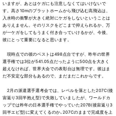
いますが、あとはケガにも注意しなくてはいけないで
す。高さ10mのプラットホームから飛び込む高飛込は、
入水時の衝撃が大きく絶対にケガをしないということは
ありえません。そのリスクをどこまで抑えられるか、万
が一ケガをしてもうまく付き合っていけるかが、今後、
彼にとって重要になると思います。
現時点での彼のベストは498点台ですが、昨年の世界
選手権では3位が541.05点だったように500点を大きく
超えなければ、世界大会での表彰台は無理です。彼はま
だ不安定な部分もあるので、まだまだこれからです。
2月の派遣選手選考会では、レベルを落とした207C(後
宙返り3回半抱え型)で失敗していましたが、ワールドカ
ップでは昨年の日本選手権でやっていた207B(後宙返り3
回半エビ型)に変えてくるのか､207Cのままで完成度を上