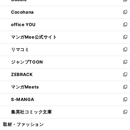
ィ
新
開
ウ
ン
し
Cocohana
く
で
ド
い
新
開
ウ
ウ
し
office YOU
く
で
ィ
い
新
開
ン
ウ
し
マンガMee公式サイト
く
ド
ィ
い
新
ウ
ン
ウ
し
リマコミ
で
ド
ィ
い
新
開
ウ
ン
ウ
し
ジャンプTOON
く
で
ド
ィ
い
新
開
ウ
ン
ウ
し
ZEBRACK
く
で
ド
ィ
い
新
開
ウ
ン
ウ
し
マンガMeets
く
で
ド
ィ
い
新
開
ウ
ン
ウ
し
S-MANGA
く
で
ド
ィ
い
新
開
ウ
ン
ウ
し
集英社コミック文庫
く
で
ド
ィ
い
新
開
ウ
ン
ウ
し
取材・ファッション
く
で
ド
ィ
い