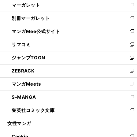
マーガレット
く
で
ド
い
新
開
ウ
ウ
し
別冊マーガレット
く
で
ィ
い
新
開
ン
ウ
し
マンガMee公式サイト
く
ド
ィ
い
新
ウ
ン
ウ
し
リマコミ
で
ド
ィ
い
新
開
ウ
ン
ウ
し
ジャンプTOON
く
で
ド
ィ
い
新
開
ウ
ン
ウ
し
ZEBRACK
く
で
ド
ィ
い
新
開
ウ
ン
ウ
し
マンガMeets
く
で
ド
ィ
い
新
開
ウ
ン
ウ
し
S-MANGA
く
で
ド
ィ
い
新
開
ウ
ン
ウ
し
集英社コミック文庫
く
で
ド
ィ
い
新
開
ウ
ン
ウ
し
女性マンガ
く
で
ド
ィ
い
開
ウ
ン
ウ
Cookie
く
で
ド