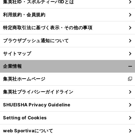
集英社ID・スポルティーバIDとは
る
利用規約・会員規約
特定商取引法に基づく表示・その他の事項
ブラウザプッシュ通知について
サイトマップ
企業情報
開
く/
集英社ホームページ
新
閉
し
じ
集英社プライバシーガイドライン
い
る
ウ
前
へ
SHUEISHA Privacy Guideline
ィ
ン
Setting of Cookies
ド
ウ
web Sportivaについて
で