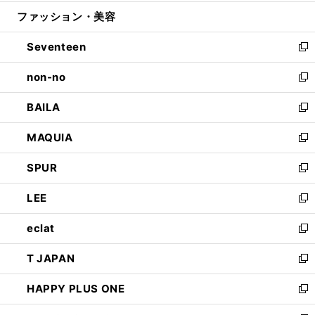
開
ウ
ン
ウ
ファッション・美容
く
で
ド
ィ
開
ウ
ン
Seventeen
く
で
ド
新
開
ウ
し
non-no
く
で
い
新
開
ウ
し
BAILA
く
ィ
い
新
ン
ウ
し
MAQUIA
ド
ィ
い
新
ウ
ン
ウ
し
SPUR
で
ド
ィ
い
新
開
ウ
ン
ウ
し
LEE
く
で
ド
ィ
い
新
開
ウ
ン
ウ
し
eclat
く
で
ド
ィ
い
新
開
ウ
ン
ウ
し
T JAPAN
く
で
ド
ィ
い
新
開
ウ
ン
ウ
し
HAPPY PLUS ONE
く
で
ド
ィ
い
新
開
ウ
ン
ウ
し