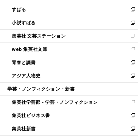
開
ウ
ン
すばる
く
で
ド
新
開
ウ
し
小説すばる
く
で
い
新
開
ウ
し
集英社 文芸ステーション
く
ィ
い
新
ン
ウ
し
web 集英社文庫
ド
ィ
い
新
ウ
ン
ウ
し
青春と読書
で
ド
ィ
い
新
開
ウ
ン
ウ
し
アジア人物史
く
で
ド
ィ
い
新
開
ウ
ン
ウ
し
学芸・ノンフィクション・新書
く
で
ド
ィ
い
開
ウ
ン
ウ
集英社学芸部 - 学芸・ノンフィクション
く
で
ド
ィ
新
開
ウ
ン
し
集英社ビジネス書
く
で
ド
い
新
開
ウ
ウ
し
集英社新書
く
で
ィ
い
新
開
ン
ウ
し