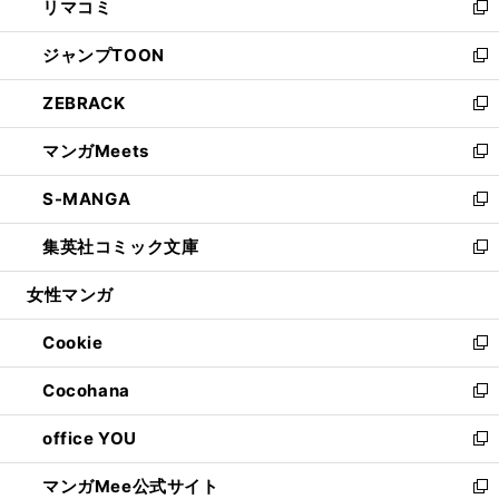
リマコミ
で
ド
ィ
い
新
開
ウ
ン
ウ
し
ジャンプTOON
く
で
ド
ィ
い
新
開
ウ
ン
ウ
し
ZEBRACK
く
で
ド
ィ
い
新
開
ウ
ン
ウ
し
マンガMeets
く
で
ド
ィ
い
新
開
ウ
ン
ウ
し
S-MANGA
く
で
ド
ィ
い
新
開
ウ
ン
ウ
し
集英社コミック文庫
く
で
ド
ィ
い
新
開
ウ
ン
ウ
し
女性マンガ
く
で
ド
ィ
い
開
ウ
ン
ウ
Cookie
く
で
ド
ィ
新
開
ウ
ン
し
Cocohana
く
で
ド
い
新
開
ウ
ウ
し
office YOU
く
で
ィ
い
新
開
ン
ウ
し
マンガMee公式サイト
く
ド
ィ
い
新