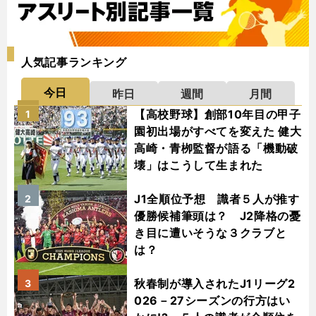
人気記事ランキング
今日
昨日
週間
月間
【高校野球】創部10年目の甲子
1
園初出場がすべてを変えた 健大
高崎・青栁監督が語る「機動破
壊」はこうして生まれた
J1全順位予想 識者５人が推す
2
優勝候補筆頭は？ J2降格の憂
き目に遭いそうな３クラブと
は？
秋春制が導入されたJ1リーグ2
3
026－27シーズンの行方はい