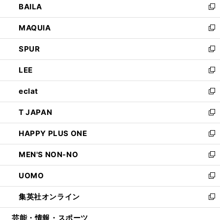
BAILA
く
ィ
い
新
ン
ウ
し
MAQUIA
ド
ィ
い
新
ウ
ン
ウ
し
SPUR
で
ド
ィ
い
新
開
ウ
ン
ウ
し
LEE
く
で
ド
ィ
い
新
開
ウ
ン
ウ
し
eclat
く
で
ド
ィ
い
新
開
ウ
ン
ウ
し
T JAPAN
く
で
ド
ィ
い
新
開
ウ
ン
ウ
し
HAPPY PLUS ONE
く
で
ド
ィ
い
新
開
ウ
ン
ウ
し
MEN'S NON-NO
く
で
ド
ィ
い
新
開
ウ
ン
ウ
し
UOMO
く
で
ド
ィ
い
新
開
ウ
ン
ウ
し
集英社オンライン
く
で
ド
ィ
い
新
開
ウ
ン
ウ
し
芸能・情報・スポーツ
く
で
ド
ィ
い