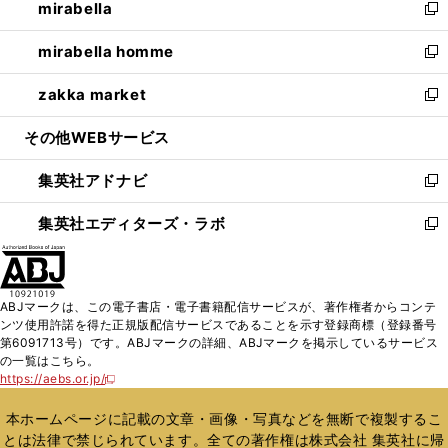
mirabella
く
で
ド
ィ
い
新
開
ウ
ン
ウ
し
mirabella homme
く
で
ド
ィ
い
新
開
ウ
ン
ウ
し
zakka market
く
で
ド
ィ
い
新
開
ウ
ン
ウ
し
その他WEBサービス
く
で
ド
ィ
い
開
ウ
ン
ウ
集英社アドナビ
く
で
ド
ィ
新
開
ウ
ン
し
集英社エディターズ・ラボ
く
で
ド
い
新
開
ウ
ウ
し
く
で
ィ
い
開
ン
ウ
ABJマークは、この電子書店・電子書籍配信サービスが、著作権者からコンテ
く
ド
ィ
ンツ使用許諾を得た正規版配信サービスであることを示す登録商標（登録番号
ウ
ン
第6091713号）です。ABJマークの詳細、ABJマークを掲示しているサービス
で
ド
の一覧はこちら。
開
ウ
https://aebs.or.jp/
新
く
で
し
い
開
本ホームページに記載の文章・画像・写真などを無断で複製するこ
ウ
く
とは法律で禁じられています。全ての著作権は株式会社 集英社に帰
ィ