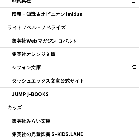
e!集英社
く
で
ド
ィ
い
新
開
ウ
ン
ウ
し
情報・知識＆オピニオン imidas
く
で
ド
ィ
い
新
開
ウ
ン
ウ
し
ライトノベル・ノベライズ
く
で
ド
ィ
い
開
ウ
ン
ウ
集英社Webマガジン コバルト
く
で
ド
ィ
新
開
ウ
ン
し
集英社オレンジ文庫
く
で
ド
い
新
開
ウ
ウ
し
シフォン文庫
く
で
ィ
い
新
開
ン
ウ
し
ダッシュエックス文庫公式サイト
く
ド
ィ
い
新
ウ
ン
ウ
し
JUMP j-BOOKS
で
ド
ィ
い
新
開
ウ
ン
ウ
し
キッズ
く
で
ド
ィ
い
開
ウ
ン
ウ
集英社みらい文庫
く
で
ド
ィ
新
開
ウ
ン
し
集英社の児童図書 S-KIDS.LAND
く
で
ド
い
新