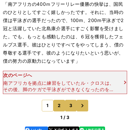
「南アフリカの400ｍフリーリレー優勝の快挙は、国民
のひとりとしてすごく嬉しかったです。それに、当時の
僕は平泳ぎの選手だったので、100m、200m平泳ぎで2
冠と活躍していた北島康介選手にすごく影響を受けまし
た。でも、もっとも感動したのは、６冠を獲得したフェ
ルプス選手。彼はひとりですべてをやってしまう、僕の
尊敬する選手です。彼のようになりたいという思いが、
僕の努力の原動力になっています」
次のページへ
南アフリカを拠点に練習をしていたル・クロスは、
その後、脚のケガで平泳ぎができなくなったのを機
に、08年からフェルプスと同じバタフライと個人
メドレーに転向。09年世界選手権は200ｍバタフ
次
1
2
3
のページへ
ライと400ｍ
1 / 3
いいね
Xでポストする
LINEで送る
line
faceboo
x