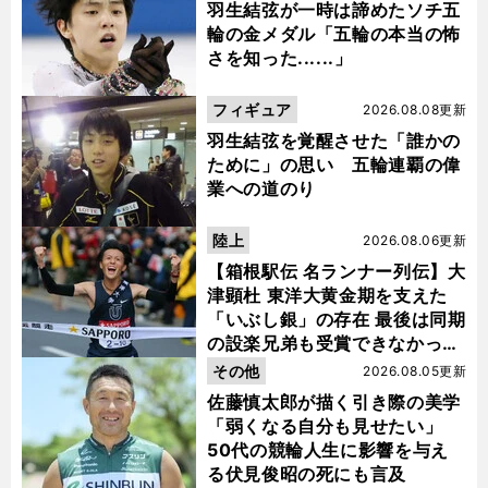
羽生結弦が一時は諦めたソチ五
輪の金メダル「五輪の本当の怖
さを知った......」
フィギュア
2026.08.08更新
羽生結弦を覚醒させた「誰かの
ために」の思い 五輪連覇の偉
業への道のり
陸上
2026.08.06更新
【箱根駅伝 名ランナー列伝】大
津顕杜 東洋大黄金期を支えた
「いぶし銀」の存在 最後は同期
の設楽兄弟も受賞できなかった
金栗杯に輝く
その他
2026.08.05更新
佐藤慎太郎が描く引き際の美学
「弱くなる自分も見せたい」
50代の競輪人生に影響を与え
る伏見俊昭の死にも言及