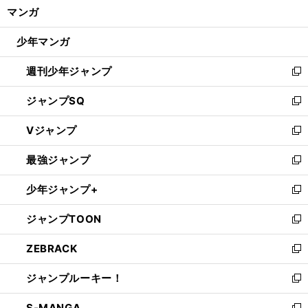
く/
マンガ
ド
閉
ウ
じ
少年マンガ
で
る
開
週刊少年ジャンプ
く
新
し
ジャンプSQ
い
新
ウ
し
Vジャンプ
ィ
い
新
ン
ウ
し
最強ジャンプ
ド
ィ
い
新
ウ
ン
ウ
し
少年ジャンプ+
で
ド
ィ
い
新
開
ウ
ン
ウ
し
ジャンプTOON
く
で
ド
ィ
い
新
開
ウ
ン
ウ
し
ZEBRACK
く
で
ド
ィ
い
新
開
ウ
ン
ウ
し
ジャンプルーキー！
く
で
ド
ィ
い
新
開
ウ
ン
ウ
し
S-MANGA
く
で