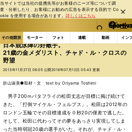
当サイトでは当社の提携先等がお客様のニーズ等について調
査・分析したり、お客様にお勧めの広告を表⽰する⽬的で Co
閉じ
okie を使⽤する場合があります。
詳しくはこちら
る
マイペ
web Sportiva (webスポルティーバ)
検索
メニュ
we
ー
その他競技の記事一覧
水泳
日本競泳陣の好敵手。2
b
ジ
その他競技
モーター
フォト
連載
動画
イン
ス
日本競泳陣の好敵手。
ポ
21歳の金メダリスト、チャド・ル・クロスの
ル
野望
テ
ィ
2013年11月27日 06:05 公開
2016年07月12日 05:43 更新
ー
バ
折山淑美●取材・文 text by Oriyama Toshimi
男子200ｍバタフライの松田丈志が目標に掲げ続けて
きた、「打倒マイケル・フェルプス」。松田は2012年の
ロンドン五輪でその目標達成を０秒20の僅差で逃した。
そして、松田に代わってその夢をあっさり実現してしま
った当時弱冠20歳の選手がいた。それが、チャド・ル・