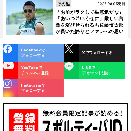
その他
2026.08.05更新
「お前がラクして生意気だな」
「あいつ若いくせに」厳しい言
葉を浴びせられるも佐藤慎太郎
が貫いた誇りとファンへの思い
cebo
X
Facebookで
Xでフォローする
ok
フォローする
uTube
LINE
YouTubeで
LINEで
チャンネル登録
アカウント追加
stagra
Instagramで
m
フォローする