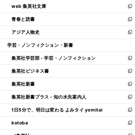
ン
ウ
し
web 集英社文庫
ド
ィ
い
新
ウ
ン
ウ
し
青春と読書
で
ド
ィ
い
新
開
ウ
ン
ウ
し
アジア人物史
く
で
ド
ィ
い
新
開
ウ
ン
ウ
し
学芸・ノンフィクション・新書
く
で
ド
ィ
い
開
ウ
ン
ウ
集英社学芸部 - 学芸・ノンフィクション
く
で
ド
ィ
新
開
ウ
ン
し
集英社ビジネス書
く
で
ド
い
新
開
ウ
ウ
し
集英社新書
く
で
ィ
い
新
開
ン
ウ
し
集英社新書プラス - 知の水先案内人
く
ド
ィ
い
新
ウ
ン
ウ
し
1日5分で、明日は変わる よみタイ yomitai
で
ド
ィ
い
新
開
ウ
ン
ウ
し
kotoba
く
で
ド
ィ
い
新
開
ウ
ン
ウ
し