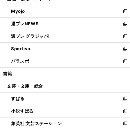
開
ウ
ン
ウ
Myojo
く
で
ド
ィ
新
開
ウ
ン
し
週プレNEWS
く
で
ド
い
新
開
ウ
ウ
し
週プレ グラジャパ!
く
で
ィ
い
新
開
ン
ウ
し
Sportiva
く
ド
ィ
い
新
ウ
ン
ウ
し
パラスポ
で
ド
ィ
い
新
開
ウ
ン
ウ
し
書籍
く
で
ド
ィ
い
開
ウ
ン
ウ
文芸・文庫・総合
く
で
ド
ィ
開
ウ
ン
すばる
く
で
ド
新
開
ウ
し
小説すばる
く
で
い
新
開
ウ
し
集英社 文芸ステーション
く
ィ
い
新