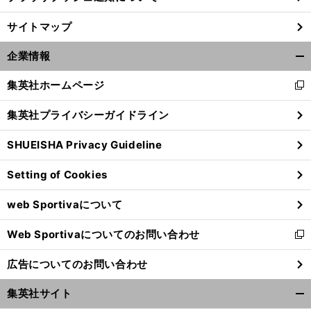
】
サイトマップ
前
へ
企業情報
開
く/
集英社ホームページ
新
閉
し
じ
集英社プライバシーガイドライン
い
る
ウ
SHUEISHA Privacy Guideline
ィ
ン
Setting of Cookies
ド
ウ
web Sportivaについて
で
開
Web Sportivaについてのお問い合わせ
く
新
し
広告についてのお問い合わせ
い
ウ
集英社サイト
ィ
開
ン