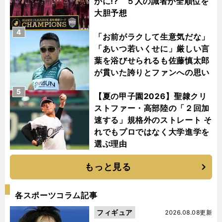
かに!? ５人の識者が全順位を
大胆予想
4
「お前がラクして生意気だな」
「あいつ若いくせに」厳しい言
葉を浴びせられるも佐藤慎太郎
が貫いた誇りとファンへの思い
5
【夏の甲子園2026】聖隷クリ
ストファー・高部陸の「２回加
速する」規格外のストレート そ
れでもプロではなく大学進学を
選ぶ理由
もっと見る
各スポーツコラム記事
フィギュア
2026.08.08更新