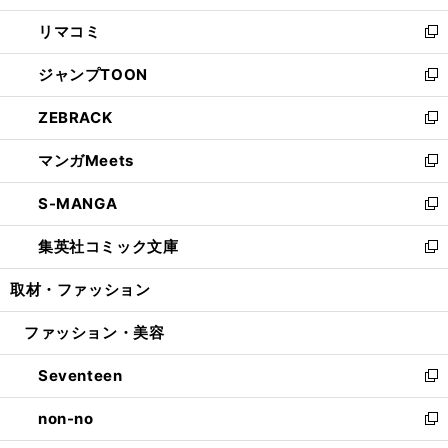
ウ
ン
ウ
し
リマコミ
で
ド
ィ
い
新
開
ウ
ン
ウ
し
ジャンプTOON
く
で
ド
ィ
い
新
開
ウ
ン
ウ
し
ZEBRACK
く
で
ド
ィ
い
新
開
ウ
ン
ウ
し
マンガMeets
く
で
ド
ィ
い
新
開
ウ
ン
ウ
し
S-MANGA
く
で
ド
ィ
い
新
開
ウ
ン
ウ
し
集英社コミック文庫
く
で
ド
ィ
い
新
開
ウ
ン
ウ
し
取材・ファッション
く
で
ド
ィ
い
開
ウ
ン
ウ
ファッション・美容
く
で
ド
ィ
開
ウ
ン
Seventeen
く
で
ド
新
開
ウ
し
non-no
く
で
い
新
開
ウ
し