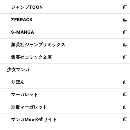
開
ウ
ン
ウ
し
ジャンプTOON
く
で
ド
ィ
い
新
開
ウ
ン
ウ
し
ZEBRACK
く
で
ド
ィ
い
新
開
ウ
ン
ウ
し
S-MANGA
く
で
ド
ィ
い
新
開
ウ
ン
ウ
し
集英社ジャンプリミックス
く
で
ド
ィ
い
新
開
ウ
ン
ウ
し
集英社コミック文庫
く
で
ド
ィ
い
新
開
ウ
ン
ウ
し
少女マンガ
く
で
ド
ィ
い
開
ウ
ン
ウ
りぼん
く
で
ド
ィ
新
開
ウ
ン
し
マーガレット
く
で
ド
い
新
開
ウ
ウ
し
別冊マーガレット
く
で
ィ
い
新
開
ン
ウ
し
マンガMee公式サイト
く
ド
ィ
い
新
ウ
ン
ウ
し