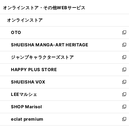
開
ウ
ウ
し
オンラインストア・
その他WEBサービス
く
で
ィ
い
開
ン
ウ
オンラインストア
く
ド
ィ
ウ
ン
OTO
で
ド
新
開
ウ
し
SHUEISHA MANGA-ART HERITAGE
く
で
い
新
開
ウ
し
ジャンプキャラクターズストア
く
ィ
い
新
ン
ウ
し
HAPPY PLUS STORE
ド
ィ
い
新
ウ
ン
ウ
し
SHUEISHA VOX
で
ド
ィ
い
新
開
ウ
ン
ウ
し
LEEマルシェ
く
で
ド
ィ
い
新
開
ウ
ン
ウ
し
SHOP Marisol
く
で
ド
ィ
い
新
開
ウ
ン
ウ
し
eclat premium
く
で
ド
ィ
い
新
開
ウ
ン
ウ
し