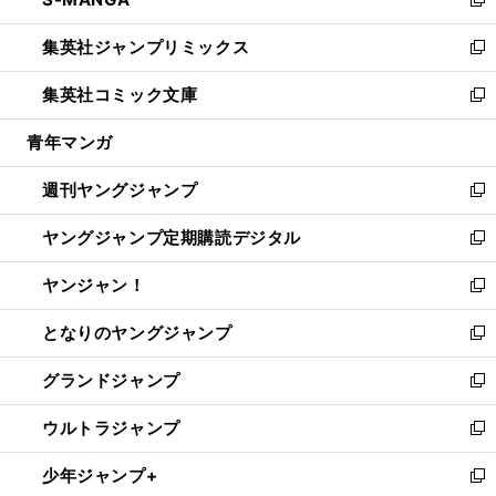
ド
ィ
い
新
開
ウ
ン
ウ
し
集英社ジャンプリミックス
く
で
ド
ィ
い
新
開
ウ
ン
ウ
し
集英社コミック文庫
く
で
ド
ィ
い
新
開
ウ
ン
ウ
し
青年マンガ
く
で
ド
ィ
い
開
ウ
ン
ウ
週刊ヤングジャンプ
く
で
ド
ィ
新
開
ウ
ン
し
ヤングジャンプ定期購読デジタル
く
で
ド
い
新
開
ウ
ウ
し
ヤンジャン！
く
で
ィ
い
新
開
ン
ウ
し
となりのヤングジャンプ
く
ド
ィ
い
新
ウ
ン
ウ
し
グランドジャンプ
で
ド
ィ
い
新
開
ウ
ン
ウ
し
ウルトラジャンプ
く
で
ド
ィ
い
新
開
ウ
ン
ウ
し
少年ジャンプ+
く
で
ド
ィ
い
新