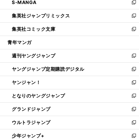
S-MANGA
く
で
ド
ィ
い
新
開
ウ
ン
ウ
し
集英社ジャンプリミックス
く
で
ド
ィ
い
新
開
ウ
ン
ウ
し
集英社コミック文庫
く
で
ド
ィ
い
新
開
ウ
ン
ウ
し
青年マンガ
く
で
ド
ィ
い
開
ウ
ン
ウ
週刊ヤングジャンプ
く
で
ド
ィ
新
開
ウ
ン
し
ヤングジャンプ定期購読デジタル
く
で
ド
い
新
開
ウ
ウ
し
ヤンジャン！
く
で
ィ
い
新
開
ン
ウ
し
となりのヤングジャンプ
く
ド
ィ
い
新
ウ
ン
ウ
し
グランドジャンプ
で
ド
ィ
い
新
開
ウ
ン
ウ
し
ウルトラジャンプ
く
で
ド
ィ
い
新
開
ウ
ン
ウ
し
少年ジャンプ+
く
で
ド
ィ
い
新