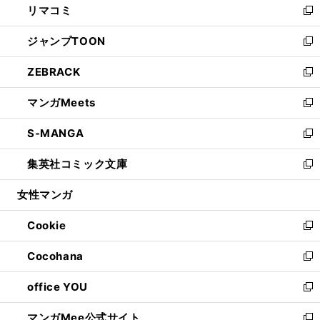
リマコミ
で
ド
ィ
い
新
開
ウ
ン
ウ
し
ジャンプTOON
く
で
ド
ィ
い
新
開
ウ
ン
ウ
し
ZEBRACK
く
で
ド
ィ
い
新
開
ウ
ン
ウ
し
マンガMeets
く
で
ド
ィ
い
新
開
ウ
ン
ウ
し
S-MANGA
く
で
ド
ィ
い
新
開
ウ
ン
ウ
し
集英社コミック文庫
く
で
ド
ィ
い
新
開
ウ
ン
ウ
し
女性マンガ
く
で
ド
ィ
い
開
ウ
ン
ウ
Cookie
く
で
ド
ィ
新
開
ウ
ン
し
Cocohana
く
で
ド
い
新
開
ウ
ウ
し
office YOU
く
で
ィ
い
新
開
ン
ウ
し
マンガMee公式サイト
く
ド
ィ
い