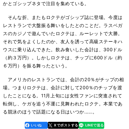
かとゴシップネタで注目を集めている。
そんな折、またもロクテがゴシップ誌に登場。今度は
レストランで大盤振る舞いをしたとのことだ。ラスベガ
スのカジノで遊んでいたロクテは、ルーレットで大勝。
それで気をよくしたのか、友人を誘って高級ステーキハ
ウスに乗り込んできた。飲み食いした会計は、300ドル
（約３万円）。しかしロクテは、チップに600ドル（約
６万円）を振る舞ったという。
アメリカのレストランでは、会計の20％がチップの相
場。つまりロクテは、会計に対して200％のチップを渡
したことになる。11月上旬には女性ファンに突進されて
転倒し、ケガを追う不運に見舞われたロクテ。本業であ
る競泳のほうで話題になる日はいつか......。
いいね
Xでポストする
LINEで送る
line
faceboo
x
k