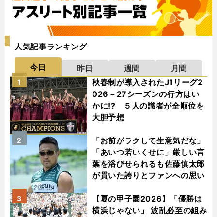
人気記事ランキング
今日
昨日
週間
月間
秋春制が導入されたJ1リーグ2
1
026－27シーズンの行方はい
かに!? ５人の識者が全順位を
大胆予想
「お前がラクして生意気だな」
2
「あいつ若いくせに」厳しい言
葉を浴びせられるも佐藤慎太郎
が貫いた誇りとファンへの思い
【夏の甲子園2026】「優勝は
3
横浜じゃない」 波乱必至の組み