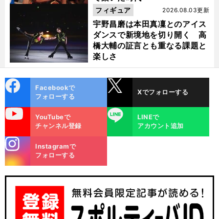
フィギュア
2026.08.03更新
宇野昌磨は本田真凜とのアイス
ダンスで新境地を切り開く 高
橋大輔の証言とも重なる課題と
楽しさ
cebo
X
Facebookで
Xでフォローする
ok
フォローする
uTube
LINE
YouTubeで
LINEで
チャンネル登録
アカウント追加
stagra
Instagramで
m
フォローする