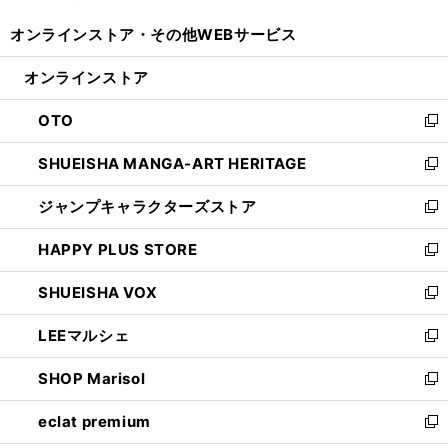
開
ウ
ウ
し
オンラインストア・
その他WEBサービス
く
で
ィ
い
開
ン
ウ
オンラインストア
く
ド
ィ
ウ
ン
OTO
で
ド
新
開
ウ
し
SHUEISHA MANGA-ART HERITAGE
く
で
い
新
開
ウ
し
ジャンプキャラクターズストア
く
ィ
い
新
ン
ウ
し
HAPPY PLUS STORE
ド
ィ
い
新
ウ
ン
ウ
し
SHUEISHA VOX
で
ド
ィ
い
新
開
ウ
ン
ウ
し
LEEマルシェ
く
で
ド
ィ
い
新
開
ウ
ン
ウ
し
SHOP Marisol
く
で
ド
ィ
い
新
開
ウ
ン
ウ
し
eclat premium
く
で
ド
ィ
い
新
開
ウ
ン
ウ
し