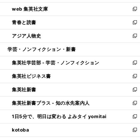
ン
ウ
し
web 集英社文庫
ド
ィ
い
新
ウ
ン
ウ
し
青春と読書
で
ド
ィ
い
新
開
ウ
ン
ウ
し
アジア人物史
く
で
ド
ィ
い
新
開
ウ
ン
ウ
し
学芸・ノンフィクション・新書
く
で
ド
ィ
い
開
ウ
ン
ウ
集英社学芸部 - 学芸・ノンフィクション
く
で
ド
ィ
新
開
ウ
ン
し
集英社ビジネス書
く
で
ド
い
新
開
ウ
ウ
し
集英社新書
く
で
ィ
い
新
開
ン
ウ
し
集英社新書プラス - 知の水先案内人
く
ド
ィ
い
新
ウ
ン
ウ
し
1日5分で、明日は変わる よみタイ yomitai
で
ド
ィ
い
新
開
ウ
ン
ウ
し
kotoba
く
で
ド
ィ
い
新
開
ウ
ン
ウ
し