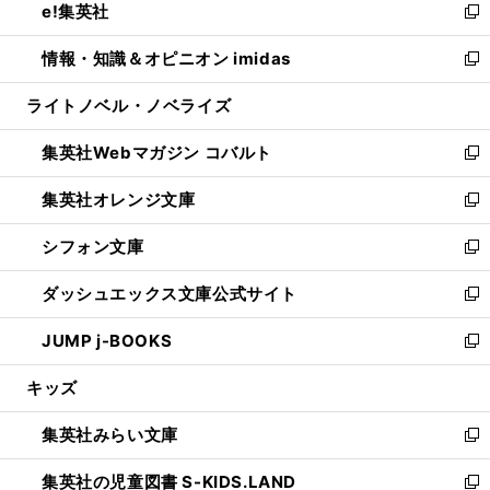
e!集英社
く
で
ド
ィ
い
新
開
ウ
ン
ウ
し
情報・知識＆オピニオン imidas
く
で
ド
ィ
い
新
開
ウ
ン
ウ
し
ライトノベル・ノベライズ
く
で
ド
ィ
い
開
ウ
ン
ウ
集英社Webマガジン コバルト
く
で
ド
ィ
新
開
ウ
ン
し
集英社オレンジ文庫
く
で
ド
い
新
開
ウ
ウ
し
シフォン文庫
く
で
ィ
い
新
開
ン
ウ
し
ダッシュエックス文庫公式サイト
く
ド
ィ
い
新
ウ
ン
ウ
し
JUMP j-BOOKS
で
ド
ィ
い
新
開
ウ
ン
ウ
し
キッズ
く
で
ド
ィ
い
開
ウ
ン
ウ
集英社みらい文庫
く
で
ド
ィ
新
開
ウ
ン
し
集英社の児童図書 S-KIDS.LAND
く
で
ド
い
新