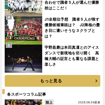
合わせで識者５人が選んだ優勝
校はここだ！
4
J1全順位予想 識者５人が推す
優勝候補筆頭は？ J2降格の憂
き目に遭いそうな３クラブと
は？
5
宇野昌磨は本田真凜とのアイス
ダンスで新境地を切り開く 高
橋大輔の証言とも重なる課題と
楽しさ
もっと見る
各スポーツコラム記事
陸上
2026.08.06更新