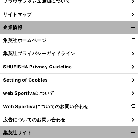
ブラウザプッシュ通知について
サイトマップ
企業情報
開
く/
集英社ホームページ
新
閉
し
じ
集英社プライバシーガイドライン
い
る
ウ
SHUEISHA Privacy Guideline
ィ
ン
Setting of Cookies
ド
ウ
web Sportivaについて
で
開
Web Sportivaについてのお問い合わせ
く
新
し
広告についてのお問い合わせ
い
ウ
集英社サイト
ィ
開