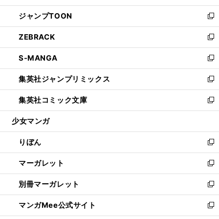
開
ウ
ン
ウ
し
ジャンプTOON
く
で
ド
ィ
い
新
開
ウ
ン
ウ
し
ZEBRACK
く
で
ド
ィ
い
新
開
ウ
ン
ウ
し
S-MANGA
く
で
ド
ィ
い
新
開
ウ
ン
ウ
し
集英社ジャンプリミックス
く
で
ド
ィ
い
新
開
ウ
ン
ウ
し
集英社コミック文庫
く
で
ド
ィ
い
新
開
ウ
ン
ウ
し
少女マンガ
く
で
ド
ィ
い
開
ウ
ン
ウ
りぼん
く
で
ド
ィ
新
開
ウ
ン
し
マーガレット
く
で
ド
い
新
開
ウ
ウ
し
別冊マーガレット
く
で
ィ
い
新
開
ン
ウ
し
マンガMee公式サイト
く
ド
ィ
い
新
ウ
ン
ウ
し