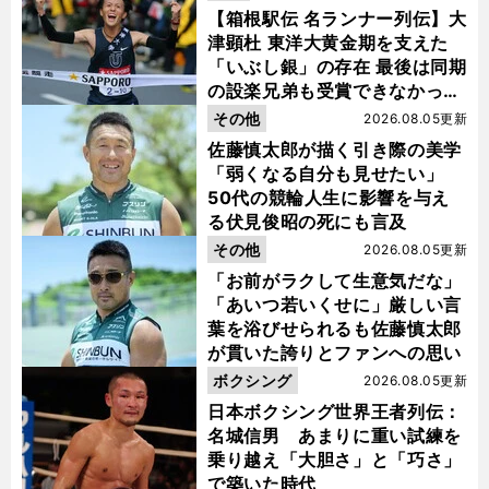
【箱根駅伝 名ランナー列伝】大
津顕杜 東洋大黄金期を支えた
「いぶし銀」の存在 最後は同期
の設楽兄弟も受賞できなかった
金栗杯に輝く
その他
2026.08.05更新
佐藤慎太郎が描く引き際の美学
「弱くなる自分も見せたい」
50代の競輪人生に影響を与え
る伏見俊昭の死にも言及
その他
2026.08.05更新
「お前がラクして生意気だな」
「あいつ若いくせに」厳しい言
葉を浴びせられるも佐藤慎太郎
が貫いた誇りとファンへの思い
ボクシング
2026.08.05更新
日本ボクシング世界王者列伝：
名城信男 あまりに重い試練を
乗り越え「大胆さ」と「巧さ」
で築いた時代