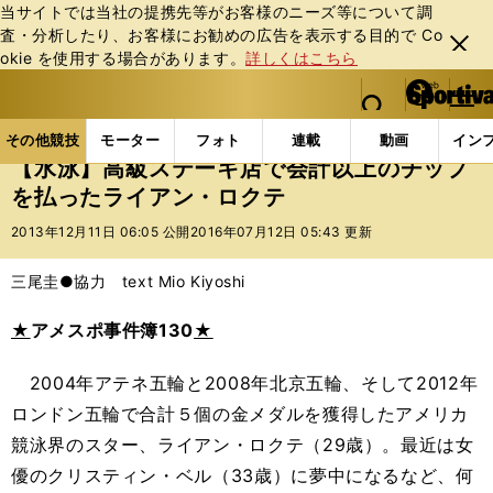
当サイトでは当社の提携先等がお客様のニーズ等について調
査・分析したり、お客様にお勧めの広告を表⽰する⽬的で Co
閉じ
okie を使⽤する場合があります。
詳しくはこちら
る
マイペ
web Sportiva (webスポルティーバ)
検索
メニュ
we
ー
その他競技の記事一覧
水泳
【水泳】高級ステーキ
b
ジ
その他競技
モーター
フォト
連載
動画
イン
ス
【水泳】高級ステーキ店で会計以上のチップ
ポ
を払ったライアン・ロクテ
ル
テ
2013年12月11日 06:05 公開
2016年07月12日 05:43 更新
ィ
ー
三尾圭●協力 text Mio Kiyoshi
バ
★
アメスポ事件簿130
★
2004年アテネ五輪と2008年北京五輪、そして2012年
ロンドン五輪で合計５個の金メダルを獲得したアメリカ
競泳界のスター、ライアン・ロクテ（29歳）。最近は女
優のクリスティン・ベル（33歳）に夢中になるなど、何