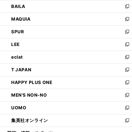
ウ
し
BAILA
く
ィ
い
新
ン
ウ
し
MAQUIA
ド
ィ
い
新
ウ
ン
ウ
し
SPUR
で
ド
ィ
い
新
開
ウ
ン
ウ
し
LEE
く
で
ド
ィ
い
新
開
ウ
ン
ウ
し
eclat
く
で
ド
ィ
い
新
開
ウ
ン
ウ
し
T JAPAN
く
で
ド
ィ
い
新
開
ウ
ン
ウ
し
HAPPY PLUS ONE
く
で
ド
ィ
い
新
開
ウ
ン
ウ
し
MEN'S NON-NO
く
で
ド
ィ
い
新
開
ウ
ン
ウ
し
UOMO
く
で
ド
ィ
い
新
開
ウ
ン
ウ
し
集英社オンライン
く
で
ド
ィ
い
新
開
ウ
ン
ウ
し