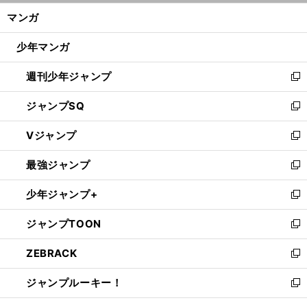
ン
く/
マンガ
ド
閉
。
、
・
・
ウ
じ
21
少年マンガ
で
る
開
週刊少年ジャンプ
く
新
し
ジャンプSQ
い
新
ウ
し
Vジャンプ
ィ
い
新
ン
ウ
し
最強ジャンプ
ド
ィ
い
新
ウ
ン
ウ
し
少年ジャンプ+
で
ド
ィ
い
新
開
ウ
ン
ウ
し
ジャンプTOON
く
で
ド
ィ
い
新
開
ウ
ン
ウ
し
ZEBRACK
く
で
ド
ィ
い
新
開
ウ
ン
ウ
し
ジャンプルーキー！
く
で
ド
ィ
い
新
開
ウ
ン
ウ
し