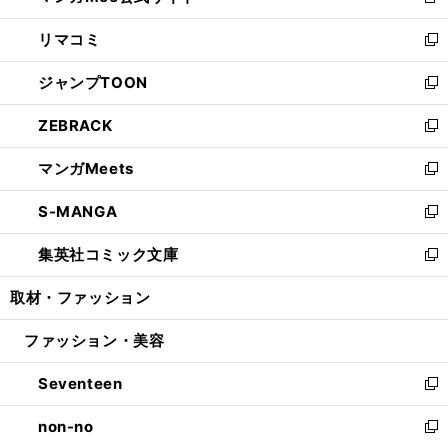
新
ウ
ン
ウ
し
リマコミ
で
ド
ィ
い
新
開
ウ
ン
ウ
し
ジャンプTOON
く
で
ド
ィ
い
新
開
ウ
ン
ウ
し
ZEBRACK
く
で
ド
ィ
い
新
開
ウ
ン
ウ
し
マンガMeets
く
で
ド
ィ
い
新
開
ウ
ン
ウ
し
S-MANGA
く
で
ド
ィ
い
新
開
ウ
ン
ウ
し
集英社コミック文庫
く
で
ド
ィ
い
新
開
ウ
ン
ウ
し
取材・ファッション
く
で
ド
ィ
い
開
ウ
ン
ウ
ファッション・美容
く
で
ド
ィ
開
ウ
ン
Seventeen
く
で
ド
新
開
ウ
し
non-no
く
で
い
新
開