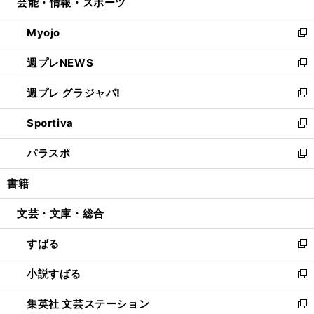
芸能・情報・スポーツ
く
で
ド
ィ
い
開
ウ
ン
ウ
Myojo
く
で
ド
ィ
新
開
ウ
ン
し
週プレNEWS
く
で
ド
い
新
開
ウ
ウ
し
週プレ グラジャパ!
く
で
ィ
い
新
開
ン
ウ
し
Sportiva
く
ド
ィ
い
新
ウ
ン
ウ
し
パラスポ
で
ド
ィ
い
新
開
ウ
ン
ウ
し
書籍
く
で
ド
ィ
い
開
ウ
ン
ウ
文芸・文庫・総合
く
で
ド
ィ
開
ウ
ン
すばる
く
で
ド
新
開
ウ
し
小説すばる
く
で
い
新
開
ウ
し
集英社 文芸ステーション
く
ィ
い
新