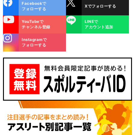
cebo
X
Facebookで
Xでフォローする
ok
フォローする
uTube
LINE
YouTubeで
LINEで
チャンネル登録
アカウント追加
stagra
Instagramで
m
フォローする