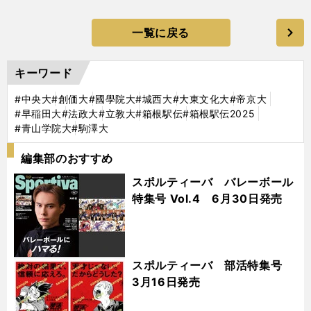
一覧に戻る
キーワード
#中央大
#創価大
#國學院大
#城西大
#大東文化大
#帝京大
#早稲田大
#法政大
#立教大
#箱根駅伝
#箱根駅伝2025
#青山学院大
#駒澤大
編集部のおすすめ
スポルティーバ バレーボール
特集号 Vol.4 6月30日発売
スポルティーバ 部活特集号
3月16日発売