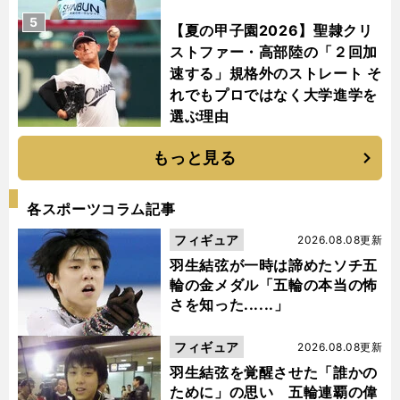
5
【夏の甲子園2026】聖隷クリ
ストファー・高部陸の「２回加
速する」規格外のストレート そ
れでもプロではなく大学進学を
選ぶ理由
もっと見る
各スポーツコラム記事
フィギュア
2026.08.08更新
羽生結弦が一時は諦めたソチ五
輪の金メダル「五輪の本当の怖
さを知った......」
フィギュア
2026.08.08更新
羽生結弦を覚醒させた「誰かの
ために」の思い 五輪連覇の偉