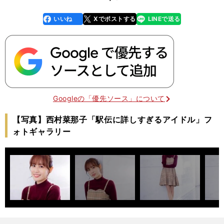
いいね
Xでポストする
LINEで送る
line
faceboo
x
k
Googleの「優先ソース」について
【写真】西村菜那子「駅伝に詳しすぎるアイドル」フ
ォトギャラリー