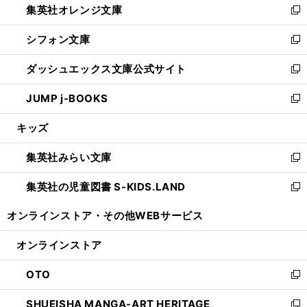
集英社オレンジ文庫
く
で
ド
い
新
開
ウ
ウ
し
シフォン文庫
く
で
ィ
い
新
開
ン
ウ
し
ダッシュエックス文庫公式サイト
く
ド
ィ
い
新
ウ
ン
ウ
し
JUMP j-BOOKS
で
ド
ィ
い
新
開
ウ
ン
ウ
し
キッズ
く
で
ド
ィ
い
開
ウ
ン
ウ
集英社みらい文庫
く
で
ド
ィ
新
開
ウ
ン
し
集英社の児童図書 S-KIDS.LAND
く
で
ド
い
新
開
ウ
ウ
し
オンラインストア・
その他WEBサービス
く
で
ィ
い
開
ン
ウ
オンラインストア
く
ド
ィ
ウ
ン
OTO
で
ド
新
開
ウ
し
SHUEISHA MANGA-ART HERITAGE
く
で
い
新