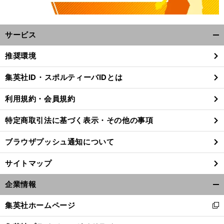
サービス
開
く/
推奨環境
閉
じ
集英社ID・スポルティーバIDとは
る
利用規約・会員規約
特定商取引法に基づく表示・その他の事項
ブラウザプッシュ通知について
サイトマップ
企業情報
開
く/
集英社ホームページ
新
閉
し
じ