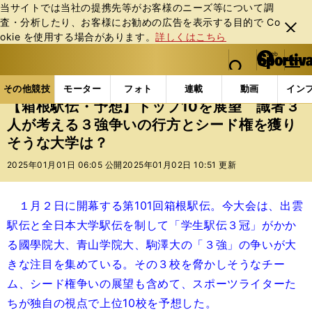
当サイトでは当社の提携先等がお客様のニーズ等について調
査・分析したり、お客様にお勧めの広告を表⽰する⽬的で Co
閉じ
okie を使⽤する場合があります。
詳しくはこちら
る
マイペ
web Sportiva (webスポルティーバ)
検索
メニュ
we
ー
その他競技の記事一覧
陸上
【箱根駅伝・予想】トッ
b
ジ
その他競技
モーター
フォト
連載
動画
イン
ス
【箱根駅伝・予想】トップ10を展望 識者３
ポ
人が考える３強争いの行方とシード権を獲り
ル
そうな大学は？
テ
ィ
2025年01月01日 06:05 公開
2025年01月02日 10:51 更新
ー
バ
１月２日に開幕する第101回箱根駅伝。今大会は、出雲
駅伝と全日本大学駅伝を制して「学生駅伝３冠」がかか
る國學院大、青山学院大、駒澤大の「３強」の争いが大
きな注目を集めている。その３校を脅かしそうなチー
ム、シード権争いの展望も含めて、スポーツライターた
ちが独自の視点で上位10校を予想した。