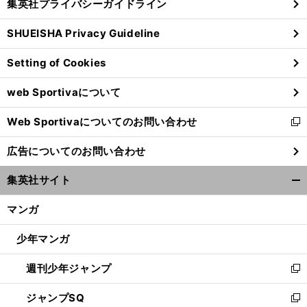
集英社プライバシーガイドライン
い
る
ウ
SHUEISHA Privacy Guideline
ィ
ン
Setting of Cookies
ド
ウ
web Sportivaについて
で
開
Web Sportivaについてのお問い合わせ
く
新
し
広告についてのお問い合わせ
い
ウ
集英社サイト
ィ
開
ン
く/
マンガ
ド
閉
ウ
じ
少年マンガ
で
る
開
週刊少年ジャンプ
く
新
し
ジャンプSQ
い
新