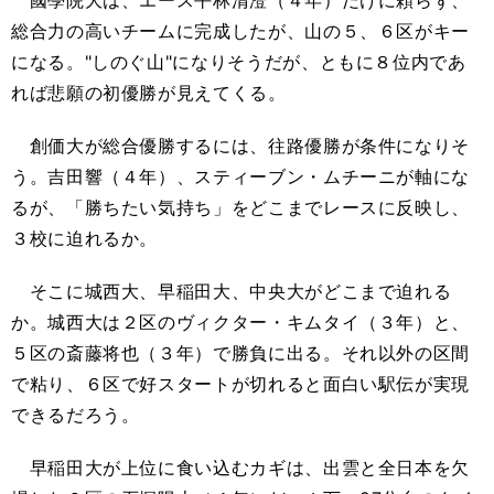
國學院大は、エース平林清澄（４年）だけに頼らず、
総合力の高いチームに完成したが、山の５、６区がキー
になる。"しのぐ山"になりそうだが、ともに８位内であ
れば悲願の初優勝が見えてくる。
創価大が総合優勝するには、往路優勝が条件になりそ
う。吉田響（４年）、スティーブン・ムチーニが軸にな
るが、「勝ちたい気持ち」をどこまでレースに反映し、
３校に迫れるか。
そこに城西大、早稲田大、中央大がどこまで迫れる
か。城西大は２区のヴィクター・キムタイ（３年）と、
５区の斎藤将也（３年）で勝負に出る。それ以外の区間
で粘り、６区で好スタートが切れると面白い駅伝が実現
できるだろう。
早稲田大が上位に食い込むカギは、出雲と全日本を欠