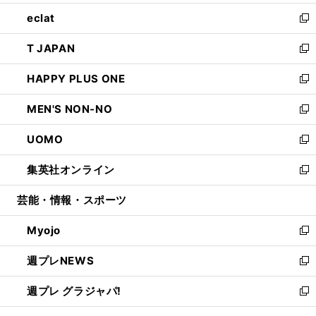
開
ウ
ン
ウ
し
eclat
く
で
ド
ィ
い
新
開
ウ
ン
ウ
し
T JAPAN
く
で
ド
ィ
い
新
開
ウ
ン
ウ
し
HAPPY PLUS ONE
く
で
ド
ィ
い
新
開
ウ
ン
ウ
し
MEN'S NON-NO
く
で
ド
ィ
い
新
開
ウ
ン
ウ
し
UOMO
く
で
ド
ィ
い
新
開
ウ
ン
ウ
し
集英社オンライン
く
で
ド
ィ
い
新
開
ウ
ン
ウ
し
芸能・情報・スポーツ
く
で
ド
ィ
い
開
ウ
ン
ウ
Myojo
く
で
ド
ィ
新
開
ウ
ン
し
週プレNEWS
く
で
ド
い
新
開
ウ
ウ
し
週プレ グラジャパ!
く
で
ィ
い
新
開
ン
ウ
し