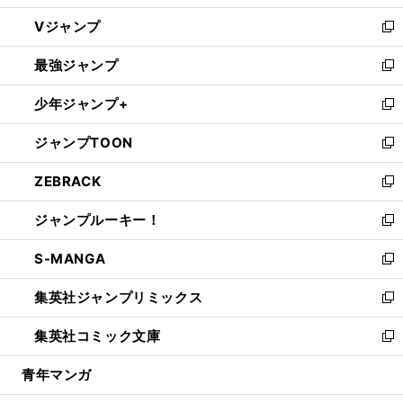
ウ
し
Vジャンプ
ィ
い
新
ン
ウ
し
最強ジャンプ
ド
ィ
い
新
ウ
ン
ウ
し
少年ジャンプ+
で
ド
ィ
い
新
開
ウ
ン
ウ
し
ジャンプTOON
く
で
ド
ィ
い
新
開
ウ
ン
ウ
し
ZEBRACK
く
で
ド
ィ
い
新
開
ウ
ン
ウ
し
ジャンプルーキー！
く
で
ド
ィ
い
新
開
ウ
ン
ウ
し
S-MANGA
く
で
ド
ィ
い
新
開
ウ
ン
ウ
し
集英社ジャンプリミックス
く
で
ド
ィ
い
新
開
ウ
ン
ウ
し
集英社コミック文庫
く
で
ド
ィ
い
新
開
ウ
ン
ウ
し
青年マンガ
く
で
ド
ィ
い
開
ウ
ン
ウ