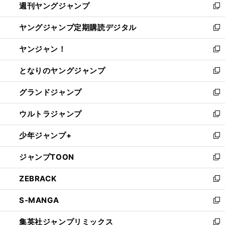
週刊ヤングジャンプ
く
で
ド
ィ
新
開
ウ
ン
し
ヤングジャンプ定期購読デジタル
く
で
ド
い
新
開
ウ
ウ
し
ヤンジャン！
く
で
ィ
い
新
開
ン
ウ
し
となりのヤングジャンプ
く
ド
ィ
い
新
ウ
ン
ウ
し
グランドジャンプ
で
ド
ィ
い
新
開
ウ
ン
ウ
し
ウルトラジャンプ
く
で
ド
ィ
い
新
開
ウ
ン
ウ
し
少年ジャンプ+
く
で
ド
ィ
い
新
開
ウ
ン
ウ
し
ジャンプTOON
く
で
ド
ィ
い
新
開
ウ
ン
ウ
し
ZEBRACK
く
で
ド
ィ
い
新
開
ウ
ン
ウ
し
S-MANGA
く
で
ド
ィ
い
新
開
ウ
ン
ウ
し
集英社ジャンプリミックス
く
で
ド
ィ
い
新