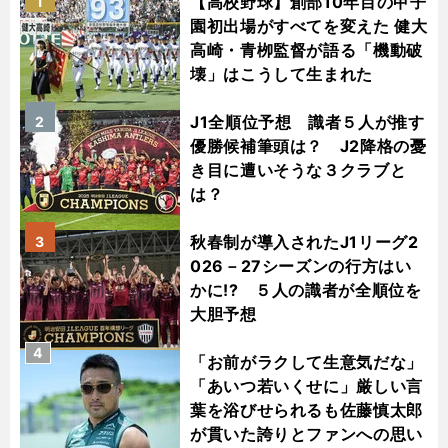
【高校野球】創部10年目の甲子
1
園初出場がすべてを変えた 健大
高崎・青栁監督が語る「機動破
壊」はこうして生まれた
J1全順位予想 識者５人が推す
2
優勝候補筆頭は？ J2降格の憂
き目に遭いそうな３クラブと
は？
秋春制が導入されたJ1リーグ2
3
026－27シーズンの行方はい
かに!? ５人の識者が全順位を
大胆予想
4
「お前がラクして生意気だな」
「あいつ若いくせに」厳しい言
葉を浴びせられるも佐藤慎太郎
が貫いた誇りとファンへの思い