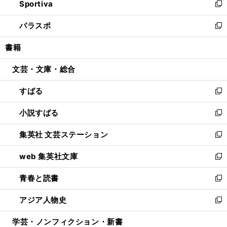
Sportiva
く
ド
ィ
い
新
ウ
ン
ウ
し
パラスポ
で
ド
ィ
い
新
開
ウ
ン
ウ
し
書籍
く
で
ド
ィ
い
開
ウ
ン
ウ
文芸・文庫・総合
く
で
ド
ィ
開
ウ
ン
すばる
く
で
ド
新
開
ウ
し
小説すばる
く
で
い
新
開
ウ
し
集英社 文芸ステーション
く
ィ
い
新
ン
ウ
し
web 集英社文庫
ド
ィ
い
新
ウ
ン
ウ
し
青春と読書
で
ド
ィ
い
新
開
ウ
ン
ウ
し
アジア人物史
く
で
ド
ィ
い
新
開
ウ
ン
ウ
し
学芸・ノンフィクション・新書
く
で
ド
ィ
い