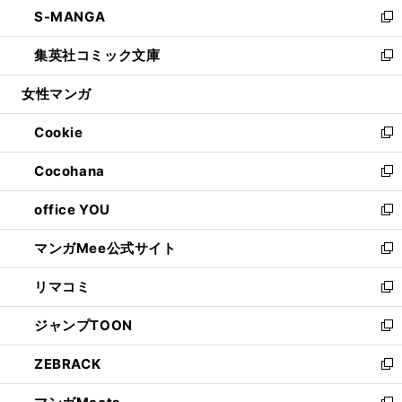
し
S-MANGA
く
で
ド
ィ
い
新
開
ウ
ン
ウ
し
集英社コミック文庫
く
で
ド
ィ
い
新
開
ウ
ン
ウ
し
女性マンガ
く
で
ド
ィ
い
開
ウ
ン
ウ
Cookie
く
で
ド
ィ
新
開
ウ
ン
し
Cocohana
く
で
ド
い
新
開
ウ
ウ
し
office YOU
く
で
ィ
い
新
開
ン
ウ
し
マンガMee公式サイト
く
ド
ィ
い
新
ウ
ン
ウ
し
リマコミ
で
ド
ィ
い
新
開
ウ
ン
ウ
し
ジャンプTOON
く
で
ド
ィ
い
新
開
ウ
ン
ウ
し
ZEBRACK
く
で
ド
ィ
い
新
開
ウ
ン
ウ
し
く