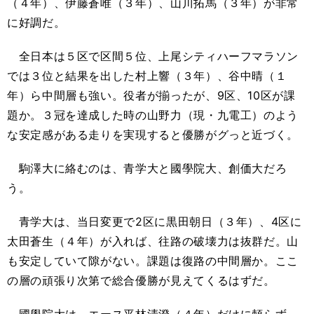
（４年）、伊藤蒼唯（３年）、山川拓馬（３年）が非常
に好調だ。
全日本は５区で区間５位、上尾シティハーフマラソン
では３位と結果を出した村上響（３年）、谷中晴（１
年）ら中間層も強い。役者が揃ったが、9区、10区が課
題か。３冠を達成した時の山野力（現・九電工）のよう
な安定感がある走りを実現すると優勝がグっと近づく。
駒澤大に絡むのは、青学大と國學院大、創価大だろ
う。
青学大は、当日変更で2区に黒田朝日（３年）、4区に
太田蒼生（４年）が入れば、往路の破壊力は抜群だ。山
も安定していて隙がない。課題は復路の中間層か。ここ
の層の頑張り次第で総合優勝が見えてくるはずだ。