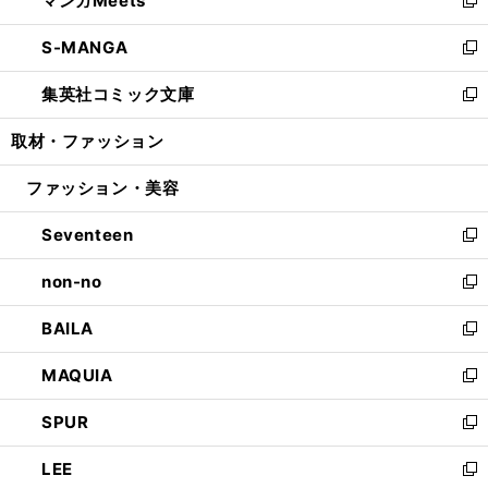
マンガMeets
で
ド
ィ
い
新
開
ウ
ン
ウ
し
S-MANGA
く
で
ド
ィ
い
新
開
ウ
ン
ウ
し
集英社コミック文庫
く
で
ド
ィ
い
新
開
ウ
ン
ウ
し
取材・ファッション
く
で
ド
ィ
い
開
ウ
ン
ウ
ファッション・美容
く
で
ド
ィ
開
ウ
ン
Seventeen
く
で
ド
新
開
ウ
し
non-no
く
で
い
新
開
ウ
し
BAILA
く
ィ
い
新
ン
ウ
し
MAQUIA
ド
ィ
い
新
ウ
ン
ウ
し
SPUR
で
ド
ィ
い
新
開
ウ
ン
ウ
し
LEE
く
で
ド
ィ
い
新