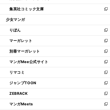
開
ウ
ン
ウ
し
集英社コミック文庫
く
で
ド
ィ
い
新
開
ウ
ン
ウ
し
少女マンガ
く
で
ド
ィ
い
開
ウ
ン
ウ
りぼん
く
で
ド
ィ
新
開
ウ
ン
し
マーガレット
く
で
ド
い
新
開
ウ
ウ
し
別冊マーガレット
く
で
ィ
い
新
開
ン
ウ
し
マンガMee公式サイト
く
ド
ィ
い
新
ウ
ン
ウ
し
リマコミ
で
ド
ィ
い
新
開
ウ
ン
ウ
し
ジャンプTOON
く
で
ド
ィ
い
新
開
ウ
ン
ウ
し
ZEBRACK
く
で
ド
ィ
い
新
開
ウ
ン
ウ
し
マンガMeets
く
で
ド
ィ
い
新
開
ウ
ン
ウ