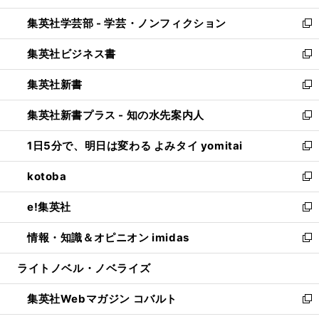
開
ウ
ン
ウ
集英社学芸部 - 学芸・ノンフィクション
く
で
ド
ィ
新
開
ウ
ン
し
集英社ビジネス書
く
で
ド
い
新
開
ウ
ウ
し
集英社新書
く
で
ィ
い
新
開
ン
ウ
し
集英社新書プラス - 知の水先案内人
く
ド
ィ
い
新
ウ
ン
ウ
し
1日5分で、明日は変わる よみタイ yomitai
で
ド
ィ
い
新
開
ウ
ン
ウ
し
kotoba
く
で
ド
ィ
い
新
開
ウ
ン
ウ
し
e!集英社
く
で
ド
ィ
い
新
開
ウ
ン
ウ
し
情報・知識＆オピニオン imidas
く
で
ド
ィ
い
新
開
ウ
ン
ウ
し
ライトノベル・ノベライズ
く
で
ド
ィ
い
開
ウ
ン
ウ
集英社Webマガジン コバルト
く
で
ド
ィ
新
開
ウ
ン
し