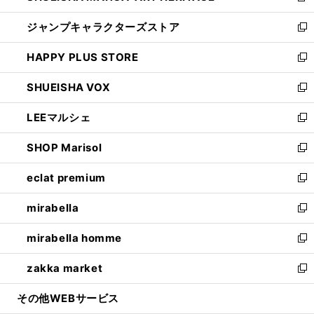
開
ウ
し
ジャンプキャラクターズストア
く
ィ
い
新
ン
ウ
し
HAPPY PLUS STORE
ド
ィ
い
新
ウ
ン
ウ
し
SHUEISHA VOX
で
ド
ィ
い
新
開
ウ
ン
ウ
し
LEEマルシェ
く
で
ド
ィ
い
新
開
ウ
ン
ウ
し
SHOP Marisol
く
で
ド
ィ
い
新
開
ウ
ン
ウ
し
eclat premium
く
で
ド
ィ
い
新
開
ウ
ン
ウ
し
mirabella
く
で
ド
ィ
い
新
開
ウ
ン
ウ
し
mirabella homme
く
で
ド
ィ
い
新
開
ウ
ン
ウ
し
zakka market
く
で
ド
ィ
い
新
開
ウ
ン
ウ
し
その他WEBサービス
く
で
ド
ィ
い
開
ウ