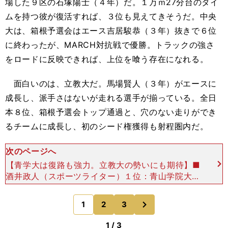
場した９区の石塚陽士（４年）だ。１万ｍ27分台のタイ
ムを持つ彼が復活すれば、３位も見えてきそうだ。中央
大は、箱根予選会はエース吉居駿恭（３年）抜きで６位
に終わったが、MARCH対抗戦で優勝。トラックの強さ
をロードに反映できれば、上位を喰う存在になれる。
面白いのは、立教大だ。馬場賢人（３年）がエースに
成長し、派手さはないが走れる選手が揃っている。全日
本８位、箱根予選会トップ通過と、穴のない走りができ
るチームに成長し、初のシード権獲得も射程圏内だ。
次のページへ
【青学大は復路も強力。立教大の勢いにも期待】■
酒井政人（スポーツライター）１位：青山学院大２
位：國學院大 ３位：創価大４位：駒澤大５位：早
稲田大６位：城西大７位：東洋大８位：法政大
次
1
2
3
のページへ
1 / 3