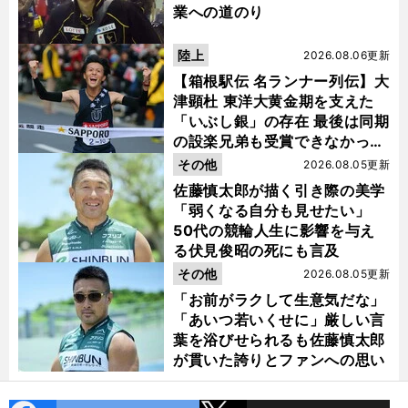
業への道のり
陸上
2026.08.06更新
【箱根駅伝 名ランナー列伝】大
津顕杜 東洋大黄金期を支えた
「いぶし銀」の存在 最後は同期
の設楽兄弟も受賞できなかった
金栗杯に輝く
その他
2026.08.05更新
佐藤慎太郎が描く引き際の美学
「弱くなる自分も見せたい」
50代の競輪人生に影響を与え
る伏見俊昭の死にも言及
その他
2026.08.05更新
「お前がラクして生意気だな」
「あいつ若いくせに」厳しい言
葉を浴びせられるも佐藤慎太郎
が貫いた誇りとファンへの思い
前
へ