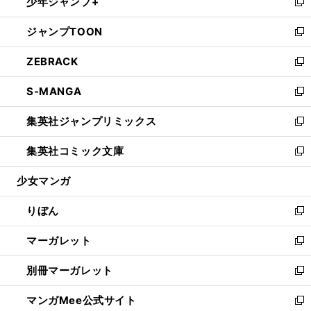
少年ジャンプ+
く
で
ド
ィ
い
新
開
ウ
ン
ウ
し
ジャンプTOON
く
で
ド
ィ
い
新
開
ウ
ン
ウ
し
ZEBRACK
く
で
ド
ィ
い
新
開
ウ
ン
ウ
し
S-MANGA
く
で
ド
ィ
い
新
開
ウ
ン
ウ
し
集英社ジャンプリミックス
く
で
ド
ィ
い
新
開
ウ
ン
ウ
し
集英社コミック文庫
く
で
ド
ィ
い
新
開
ウ
ン
ウ
し
少女マンガ
く
で
ド
ィ
い
開
ウ
ン
ウ
りぼん
く
で
ド
ィ
新
開
ウ
ン
し
マーガレット
く
で
ド
い
新
開
ウ
ウ
し
別冊マーガレット
く
で
ィ
い
新
開
ン
ウ
し
マンガMee公式サイト
く
ド
ィ
い
新