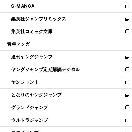
ン
ウ
し
S-MANGA
く
で
ド
ィ
い
新
開
ウ
ン
ウ
し
集英社ジャンプリミックス
く
で
ド
ィ
い
新
開
ウ
ン
ウ
し
集英社コミック文庫
く
で
ド
ィ
い
新
開
ウ
ン
ウ
し
青年マンガ
く
で
ド
ィ
い
開
ウ
ン
ウ
週刊ヤングジャンプ
く
で
ド
ィ
新
開
ウ
ン
し
ヤングジャンプ定期購読デジタル
く
で
ド
い
新
開
ウ
ウ
し
ヤンジャン！
く
で
ィ
い
新
開
ン
ウ
し
となりのヤングジャンプ
く
ド
ィ
い
新
ウ
ン
ウ
し
グランドジャンプ
で
ド
ィ
い
新
開
ウ
ン
ウ
し
ウルトラジャンプ
く
で
ド
ィ
い
新
開
ウ
ン
ウ
し