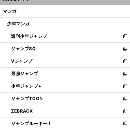
開
ン
く/
マンガ
ド
閉
ウ
じ
少年マンガ
で
る
開
週刊少年ジャンプ
く
新
し
ジャンプSQ
い
新
ウ
し
Vジャンプ
ィ
い
新
ン
ウ
し
最強ジャンプ
ド
ィ
い
新
ウ
ン
ウ
し
少年ジャンプ+
で
ド
ィ
い
新
開
ウ
ン
ウ
し
ジャンプTOON
く
で
ド
ィ
い
新
開
ウ
ン
ウ
し
ZEBRACK
く
で
ド
ィ
い
新
開
ウ
ン
ウ
し
ジャンプルーキー！
く
で
ド
ィ
い
新
開
ウ