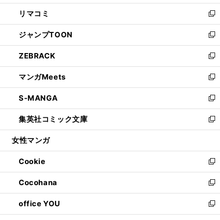
ウ
ン
ウ
し
リマコミ
で
ド
ィ
い
新
開
ウ
ン
ウ
し
ジャンプTOON
く
で
ド
ィ
い
新
開
ウ
ン
ウ
し
ZEBRACK
く
で
ド
ィ
い
新
開
ウ
ン
ウ
し
マンガMeets
く
で
ド
ィ
い
新
開
ウ
ン
ウ
し
S-MANGA
く
で
ド
ィ
い
新
開
ウ
ン
ウ
し
集英社コミック文庫
く
で
ド
ィ
い
新
開
ウ
ン
ウ
し
女性マンガ
く
で
ド
ィ
い
開
ウ
ン
ウ
Cookie
く
で
ド
ィ
新
開
ウ
ン
し
Cocohana
く
で
ド
い
新
開
ウ
ウ
し
office YOU
く
で
ィ
い
新
開
ン
ウ
し