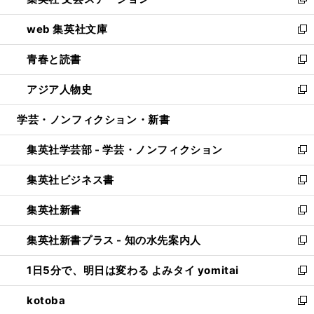
ィ
い
新
ン
ウ
し
web 集英社文庫
ド
ィ
い
新
ウ
ン
ウ
し
青春と読書
で
ド
ィ
い
新
開
ウ
ン
ウ
し
アジア人物史
く
で
ド
ィ
い
新
開
ウ
ン
ウ
し
学芸・ノンフィクション・新書
く
で
ド
ィ
い
開
ウ
ン
ウ
集英社学芸部 - 学芸・ノンフィクション
く
で
ド
ィ
新
開
ウ
ン
し
集英社ビジネス書
く
で
ド
い
新
開
ウ
ウ
し
集英社新書
く
で
ィ
い
新
開
ン
ウ
し
集英社新書プラス - 知の水先案内人
く
ド
ィ
い
新
ウ
ン
ウ
し
1日5分で、明日は変わる よみタイ yomitai
で
ド
ィ
い
新
開
ウ
ン
ウ
し
kotoba
く
で
ド
ィ
い
新