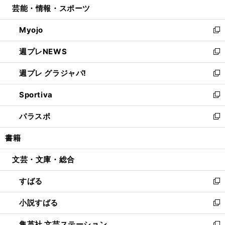
芸能・情報・スポーツ
く
で
ド
ィ
い
開
ウ
ン
ウ
Myojo
く
で
ド
ィ
新
開
ウ
ン
し
週プレNEWS
く
で
ド
い
新
開
ウ
ウ
し
週プレ グラジャパ!
く
で
ィ
い
新
開
ン
ウ
し
Sportiva
く
ド
ィ
い
新
ウ
ン
ウ
し
パラスポ
で
ド
ィ
い
新
開
ウ
ン
ウ
し
書籍
く
で
ド
ィ
い
開
ウ
ン
ウ
文芸・文庫・総合
く
で
ド
ィ
開
ウ
ン
すばる
く
で
ド
新
開
ウ
し
小説すばる
く
で
い
新
開
ウ
し
集英社 文芸ステーション
く