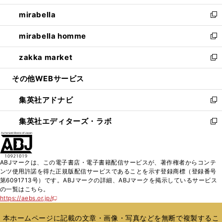
開
ウ
ン
ウ
し
mirabella
く
で
ド
ィ
い
新
開
ウ
ン
ウ
し
mirabella homme
く
で
ド
ィ
い
新
開
ウ
ン
ウ
し
zakka market
く
で
ド
ィ
い
新
開
ウ
ン
ウ
し
その他WEBサービス
く
で
ド
ィ
い
開
ウ
ン
ウ
集英社アドナビ
く
で
ド
ィ
新
開
ウ
ン
し
集英社エディターズ・ラボ
く
で
ド
い
新
開
ウ
ウ
し
く
で
ィ
い
開
ン
ウ
ABJマークは、この電子書店・電子書籍配信サービスが、著作権者からコンテ
く
ド
ィ
ンツ使用許諾を得た正規版配信サービスであることを示す登録商標（登録番号
ウ
ン
第6091713号）です。ABJマークの詳細、ABJマークを掲示しているサービス
で
ド
の一覧はこちら。
開
ウ
https://aebs.or.jp/
新
く
で
し
い
開
本ホームページに記載の文章・画像・写真などを無断で複製するこ