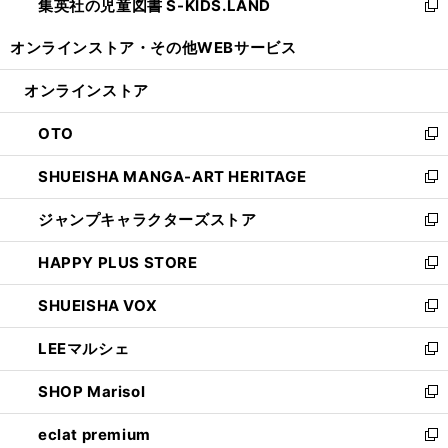
集英社の児童図書 S-KIDS.LAND
く
で
ド
い
新
開
ウ
ウ
し
オンラインストア・
その他WEBサービス
く
で
ィ
い
開
ン
ウ
オンラインストア
く
ド
ィ
ウ
ン
OTO
で
ド
新
開
ウ
し
SHUEISHA MANGA-ART HERITAGE
く
で
い
新
開
ウ
し
ジャンプキャラクターズストア
く
ィ
い
新
ン
ウ
し
HAPPY PLUS STORE
ド
ィ
い
新
ウ
ン
ウ
し
SHUEISHA VOX
で
ド
ィ
い
新
開
ウ
ン
ウ
し
LEEマルシェ
く
で
ド
ィ
い
新
開
ウ
ン
ウ
し
SHOP Marisol
く
で
ド
ィ
い
新
開
ウ
ン
ウ
し
eclat premium
く
で
ド
ィ
い
新