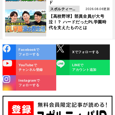
ド
スポルティーバ
2026.08.06更新
動画
【高校野球】部員全員が大号
泣！？ ハードだったPL学園時
代を支えたものとは
cebo
X
Facebookで
Xでフォローする
ok
フォローする
uTube
LINE
YouTubeで
LINEで
チャンネル登録
アカウント追加
stagra
Instagramで
m
フォローする