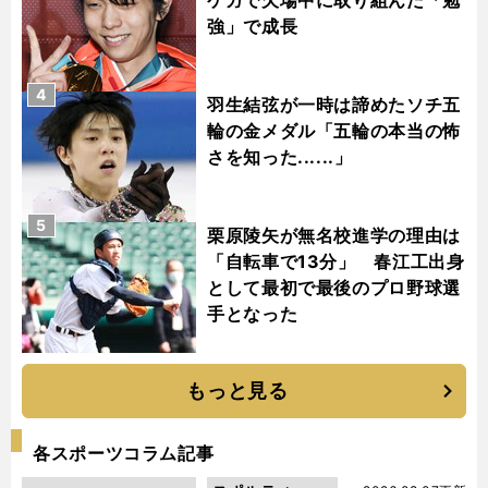
強」で成長
4
羽生結弦が一時は諦めたソチ五
輪の金メダル「五輪の本当の怖
さを知った......」
5
栗原陵矢が無名校進学の理由は
「自転車で13分」 春江工出身
として最初で最後のプロ野球選
手となった
もっと見る
各スポーツコラム記事