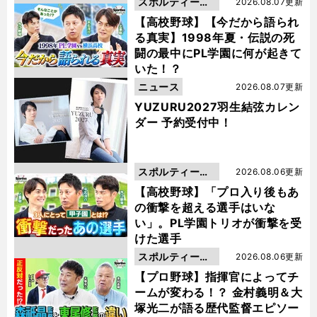
スポルティーバ
2026.08.07更新
動画
【高校野球】【今だから語られ
る真実】1998年夏・伝説の死
闘の最中にPL学園に何が起きて
いた！？
ニュース
2026.08.07更新
YUZURU2027羽生結弦カレン
ダー 予約受付中！
スポルティーバ
2026.08.06更新
動画
【高校野球】「プロ入り後もあ
の衝撃を超える選手はいな
い」。PL学園トリオが衝撃を受
けた選手
スポルティーバ
2026.08.06更新
動画
【プロ野球】指揮官によってチ
ームが変わる！？ 金村義明＆大
塚光二が語る歴代監督エピソー