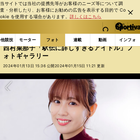
当サイトでは当社の提携先等がお客様のニーズ等について調
査・分析したり、お客様にお勧めの広告を表⽰する⽬的で Co
閉じ
okie を使⽤する場合があります。
詳しくはこちら
る
マイペ
web Sportiva (webスポルティーバ)
検索
メニュ
we
ー
フォトギャラリー
西村菜那子「駅伝に詳しすぎるアイ
b
ジ
の他競技
モーター
フォト
連載
動画
インフォ
ス
西村菜那子「駅伝に詳しすぎるアイドル」フ
ポ
ォトギャラリー
ル
テ
2024年01月13日 15:36 公開
2024年01月15日 11:21 更新
ィ
ー
バ
次へ