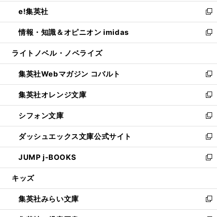
開
ウ
ン
ウ
し
e!集英社
く
で
ド
ィ
い
新
開
ウ
ン
ウ
し
情報・知識＆オピニオン imidas
く
で
ド
ィ
い
新
開
ウ
ン
ウ
し
ライトノベル・ノベライズ
く
で
ド
ィ
い
開
ウ
ン
ウ
集英社Webマガジン コバルト
く
で
ド
ィ
新
開
ウ
ン
し
集英社オレンジ文庫
く
で
ド
い
新
開
ウ
ウ
し
シフォン文庫
く
で
ィ
い
新
開
ン
ウ
し
ダッシュエックス文庫公式サイト
く
ド
ィ
い
新
ウ
ン
ウ
し
JUMP j-BOOKS
で
ド
ィ
い
新
開
ウ
ン
ウ
し
キッズ
く
で
ド
ィ
い
開
ウ
ン
ウ
集英社みらい文庫
く
で
ド
ィ
新
開
ウ
ン
し