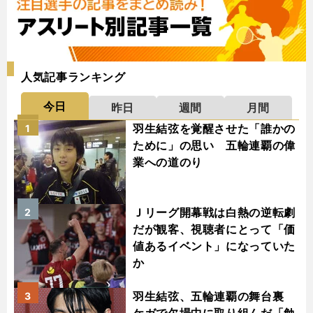
人気記事ランキング
今日
昨日
週間
月間
羽生結弦を覚醒させた「誰かの
1
ために」の思い 五輪連覇の偉
業への道のり
Ｊリーグ開幕戦は白熱の逆転劇
2
だが観客、視聴者にとって「価
値あるイベント」になっていた
か
羽生結弦、五輪連覇の舞台裏
3
ケガで欠場中に取り組んだ「勉