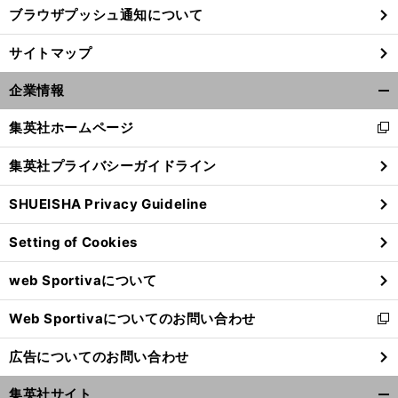
ブラウザプッシュ通知について
サイトマップ
企業情報
開
く/
集英社ホームページ
新
閉
し
じ
集英社プライバシーガイドライン
い
る
ウ
SHUEISHA Privacy Guideline
ィ
ン
Setting of Cookies
ド
ウ
web Sportivaについて
で
開
Web Sportivaについてのお問い合わせ
く
新
し
広告についてのお問い合わせ
い
ウ
集英社サイト
ィ