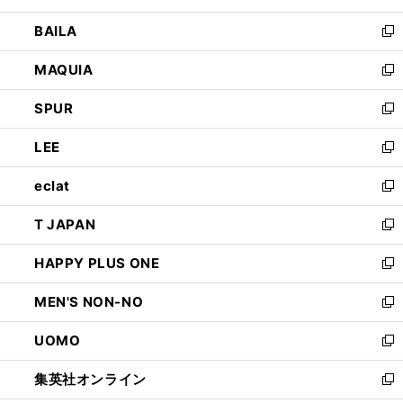
開
ウ
し
BAILA
く
ィ
い
新
ン
ウ
し
MAQUIA
ド
ィ
い
新
ウ
ン
ウ
し
SPUR
で
ド
ィ
い
新
開
ウ
ン
ウ
し
LEE
く
で
ド
ィ
い
新
開
ウ
ン
ウ
し
eclat
く
で
ド
ィ
い
新
開
ウ
ン
ウ
し
T JAPAN
く
で
ド
ィ
い
新
開
ウ
ン
ウ
し
HAPPY PLUS ONE
く
で
ド
ィ
い
新
開
ウ
ン
ウ
し
MEN'S NON-NO
く
で
ド
ィ
い
新
開
ウ
ン
ウ
し
UOMO
く
で
ド
ィ
い
新
開
ウ
ン
ウ
し
集英社オンライン
く
で
ド
ィ
い
新
開
ウ
ン
ウ
し