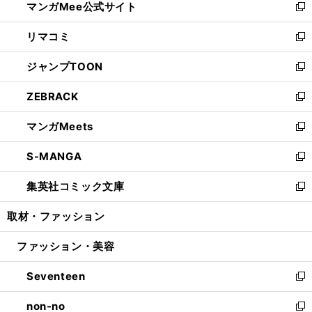
マンガMee公式サイト
く
ド
ィ
い
新
ウ
ン
ウ
し
リマコミ
で
ド
ィ
い
新
開
ウ
ン
ウ
し
ジャンプTOON
く
で
ド
ィ
い
新
開
ウ
ン
ウ
し
ZEBRACK
く
で
ド
ィ
い
新
開
ウ
ン
ウ
し
マンガMeets
く
で
ド
ィ
い
新
開
ウ
ン
ウ
し
S-MANGA
く
で
ド
ィ
い
新
開
ウ
ン
ウ
し
集英社コミック文庫
く
で
ド
ィ
い
新
開
ウ
ン
ウ
し
取材・ファッション
く
で
ド
ィ
い
開
ウ
ン
ウ
ファッション・美容
く
で
ド
ィ
開
ウ
ン
Seventeen
く
で
ド
新
開
ウ
し
non-no
く
で
い
新