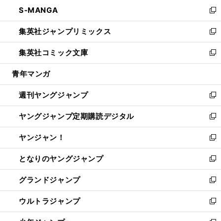
ン
ウ
し
S-MANGA
く
で
ド
ィ
い
新
開
ウ
ン
ウ
し
集英社ジャンプリミックス
く
で
ド
ィ
い
新
開
ウ
ン
ウ
し
集英社コミック文庫
く
で
ド
ィ
い
新
開
ウ
ン
ウ
し
青年マンガ
く
で
ド
ィ
い
開
ウ
ン
ウ
週刊ヤングジャンプ
く
で
ド
ィ
新
開
ウ
ン
し
ヤングジャンプ定期購読デジタル
く
で
ド
い
新
開
ウ
ウ
し
ヤンジャン！
く
で
ィ
い
新
開
ン
ウ
し
となりのヤングジャンプ
く
ド
ィ
い
新
ウ
ン
ウ
し
グランドジャンプ
で
ド
ィ
い
新
開
ウ
ン
ウ
し
ウルトラジャンプ
く
で
ド
ィ
い
新
開
ウ
ン
ウ
し