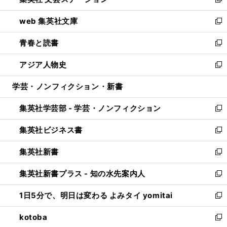
ィ
い
新
ン
ウ
し
web 集英社文庫
ド
ィ
い
新
ウ
ン
ウ
し
青春と読書
で
ド
ィ
い
新
開
ウ
ン
ウ
し
アジア人物史
く
で
ド
ィ
い
新
開
ウ
ン
ウ
し
学芸・ノンフィクション・新書
く
で
ド
ィ
い
開
ウ
ン
ウ
集英社学芸部 - 学芸・ノンフィクション
く
で
ド
ィ
新
開
ウ
ン
し
集英社ビジネス書
く
で
ド
い
新
開
ウ
ウ
し
集英社新書
く
で
ィ
い
新
開
ン
ウ
し
集英社新書プラス - 知の水先案内人
く
ド
ィ
い
新
ウ
ン
ウ
し
1日5分で、明日は変わる よみタイ yomitai
で
ド
ィ
い
新
開
ウ
ン
ウ
し
kotoba
く
で
ド
ィ
い
新