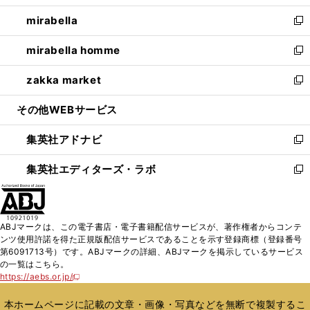
開
ウ
ン
ウ
し
mirabella
く
で
ド
ィ
い
新
開
ウ
ン
ウ
し
mirabella homme
く
で
ド
ィ
い
新
開
ウ
ン
ウ
し
zakka market
く
で
ド
ィ
い
新
開
ウ
ン
ウ
し
その他WEBサービス
く
で
ド
ィ
い
開
ウ
ン
ウ
集英社アドナビ
く
で
ド
ィ
新
開
ウ
ン
し
集英社エディターズ・ラボ
く
で
ド
い
新
開
ウ
ウ
し
く
で
ィ
い
開
ン
ウ
ABJマークは、この電子書店・電子書籍配信サービスが、著作権者からコンテ
く
ド
ィ
ンツ使用許諾を得た正規版配信サービスであることを示す登録商標（登録番号
ウ
ン
第6091713号）です。ABJマークの詳細、ABJマークを掲示しているサービス
で
ド
の一覧はこちら。
開
ウ
https://aebs.or.jp/
新
く
で
し
い
開
本ホームページに記載の文章・画像・写真などを無断で複製するこ