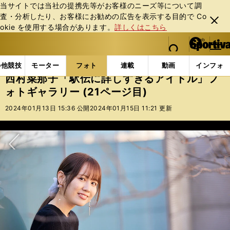
当サイトでは当社の提携先等がお客様のニーズ等について調
査・分析したり、お客様にお勧めの広告を表⽰する⽬的で Co
閉じ
okie を使⽤する場合があります。
詳しくはこちら
る
マイペ
web Sportiva (webスポルティーバ)
検索
メニュ
we
ー
フォトギャラリー
西村菜那子「駅伝に詳しすぎるアイドル
b
ジ
の他競技
モーター
フォト
連載
動画
インフォ
ス
西村菜那子「駅伝に詳しすぎるアイドル」フ
ポ
ォトギャラリー (21ページ目)
ル
テ
2024年01月13日 15:36 公開
2024年01月15日 11:21 更新
ィ
ー
バ
次へ