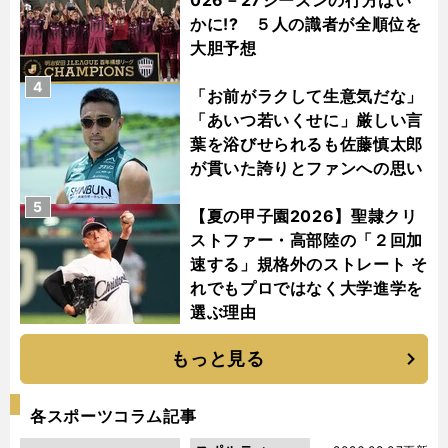
かに!? ５人の識者が全順位を
大胆予想
4
「お前がラクして生意気だな」
「あいつ若いくせに」厳しい言
葉を浴びせられるも佐藤慎太郎
が貫いた誇りとファンへの思い
5
【夏の甲子園2026】聖隷クリ
ストファー・高部陸の「２回加
速する」規格外のストレート そ
れでもプロではなく大学進学を
選ぶ理由
もっと見る
各スポーツコラム記事