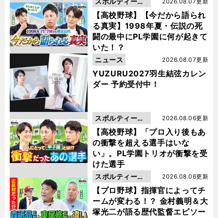
スポルティーバ
2026.08.07更新
動画
【高校野球】【今だから語られ
る真実】1998年夏・伝説の死
闘の最中にPL学園に何が起きて
いた！？
ニュース
2026.08.07更新
YUZURU2027羽生結弦カレン
ダー 予約受付中！
スポルティーバ
2026.08.06更新
動画
【高校野球】「プロ入り後もあ
の衝撃を超える選手はいな
い」。PL学園トリオが衝撃を受
けた選手
スポルティーバ
2026.08.06更新
動画
【プロ野球】指揮官によってチ
ームが変わる！？ 金村義明＆大
塚光二が語る歴代監督エピソー