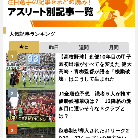
人気記事ランキング
今日
昨日
週間
月間
【高校野球】創部10年目の甲子
1
園初出場がすべてを変えた 健大
高崎・青栁監督が語る「機動破
壊」はこうして生まれた
J1全順位予想 識者５人が推す
2
優勝候補筆頭は？ J2降格の憂
き目に遭いそうな３クラブと
は？
秋春制が導入されたJ1リーグ2
3
026－27シーズンの行方はい