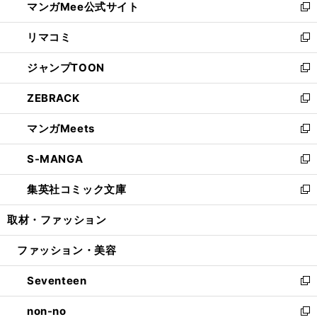
マンガMee公式サイト
く
ド
ィ
い
新
ウ
ン
ウ
し
リマコミ
で
ド
ィ
い
新
開
ウ
ン
ウ
し
ジャンプTOON
く
で
ド
ィ
い
新
開
ウ
ン
ウ
し
ZEBRACK
く
で
ド
ィ
い
新
開
ウ
ン
ウ
し
マンガMeets
く
で
ド
ィ
い
新
開
ウ
ン
ウ
し
S-MANGA
く
で
ド
ィ
い
新
開
ウ
ン
ウ
し
集英社コミック文庫
く
で
ド
ィ
い
新
開
ウ
ン
ウ
し
取材・ファッション
く
で
ド
ィ
い
開
ウ
ン
ウ
ファッション・美容
く
で
ド
ィ
開
ウ
ン
Seventeen
く
で
ド
新
開
ウ
し
non-no
く
で
い
新