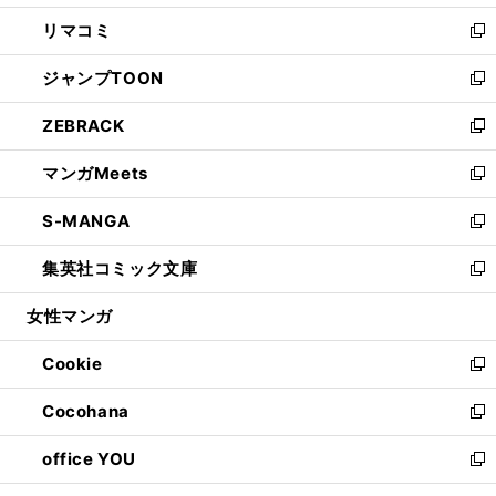
ウ
ン
ウ
し
リマコミ
で
ド
ィ
い
新
開
ウ
ン
ウ
し
ジャンプTOON
く
で
ド
ィ
い
新
開
ウ
ン
ウ
し
ZEBRACK
く
で
ド
ィ
い
新
開
ウ
ン
ウ
し
マンガMeets
く
で
ド
ィ
い
新
開
ウ
ン
ウ
し
S-MANGA
く
で
ド
ィ
い
新
開
ウ
ン
ウ
し
集英社コミック文庫
く
で
ド
ィ
い
新
開
ウ
ン
ウ
し
女性マンガ
く
で
ド
ィ
い
開
ウ
ン
ウ
Cookie
く
で
ド
ィ
新
開
ウ
ン
し
Cocohana
く
で
ド
い
新
開
ウ
ウ
し
office YOU
く
で
ィ
い
新
開
ン
ウ
し