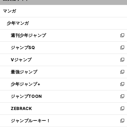
開
ン
く/
マンガ
ド
閉
ウ
じ
少年マンガ
で
る
開
週刊少年ジャンプ
く
新
し
ジャンプSQ
い
新
ウ
し
Vジャンプ
ィ
い
新
ン
ウ
し
最強ジャンプ
ド
ィ
い
新
ウ
ン
ウ
し
少年ジャンプ+
で
ド
ィ
い
新
開
ウ
ン
ウ
し
ジャンプTOON
く
で
ド
ィ
い
新
開
ウ
ン
ウ
し
ZEBRACK
く
で
ド
ィ
い
新
開
ウ
ン
ウ
し
ジャンプルーキー！
く
で
ド
ィ
い
新
開
ウ