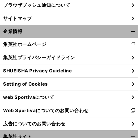
ブラウザプッシュ通知について
サイトマップ
企業情報
開
く/
集英社ホームページ
新
閉
し
じ
集英社プライバシーガイドライン
い
る
ウ
SHUEISHA Privacy Guideline
ィ
ン
Setting of Cookies
ド
ウ
web Sportivaについて
で
開
Web Sportivaについてのお問い合わせ
く
新
し
広告についてのお問い合わせ
い
ウ
集英社サイト
ィ