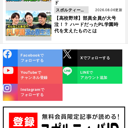
ド
スポルティーバ
2026.08.06更新
動画
【高校野球】部員全員が大号
泣！？ ハードだったPL学園時
代を支えたものとは
cebo
X
Facebookで
Xでフォローする
ok
フォローする
uTube
LINE
YouTubeで
LINEで
チャンネル登録
アカウント追加
stagra
Instagramで
m
フォローする