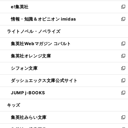
開
ウ
ン
ウ
し
e!集英社
く
で
ド
ィ
い
新
開
ウ
ン
ウ
し
情報・知識＆オピニオン imidas
く
で
ド
ィ
い
新
開
ウ
ン
ウ
し
ライトノベル・ノベライズ
く
で
ド
ィ
い
開
ウ
ン
ウ
集英社Webマガジン コバルト
く
で
ド
ィ
新
開
ウ
ン
し
集英社オレンジ文庫
く
で
ド
い
新
開
ウ
ウ
し
シフォン文庫
く
で
ィ
い
新
開
ン
ウ
し
ダッシュエックス文庫公式サイト
く
ド
ィ
い
新
ウ
ン
ウ
し
JUMP j-BOOKS
で
ド
ィ
い
新
開
ウ
ン
ウ
し
キッズ
く
で
ド
ィ
い
開
ウ
ン
ウ
集英社みらい文庫
く
で
ド
ィ
新
開
ウ
ン
し