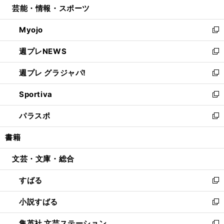
芸能・情報・スポーツ
く
で
ド
ィ
い
開
ウ
ン
ウ
Myojo
く
で
ド
ィ
新
開
ウ
ン
し
週プレNEWS
く
で
ド
い
新
開
ウ
ウ
し
週プレ グラジャパ!
く
で
ィ
い
新
開
ン
ウ
し
Sportiva
く
ド
ィ
い
新
ウ
ン
ウ
し
パラスポ
で
ド
ィ
い
新
開
ウ
ン
ウ
し
書籍
く
で
ド
ィ
い
開
ウ
ン
ウ
文芸・文庫・総合
く
で
ド
ィ
開
ウ
ン
すばる
く
で
ド
新
開
ウ
し
小説すばる
く
で
い
新
開
ウ
し
集英社 文芸ステーション
く