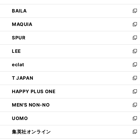
開
ウ
し
BAILA
く
ィ
い
新
ン
ウ
し
MAQUIA
ド
ィ
い
新
ウ
ン
ウ
し
SPUR
で
ド
ィ
い
新
開
ウ
ン
ウ
し
LEE
く
で
ド
ィ
い
新
開
ウ
ン
ウ
し
eclat
く
で
ド
ィ
い
新
開
ウ
ン
ウ
し
T JAPAN
く
で
ド
ィ
い
新
開
ウ
ン
ウ
し
HAPPY PLUS ONE
く
で
ド
ィ
い
新
開
ウ
ン
ウ
し
MEN'S NON-NO
く
で
ド
ィ
い
新
開
ウ
ン
ウ
し
UOMO
く
で
ド
ィ
い
新
開
ウ
ン
ウ
し
集英社オンライン
く
で
ド
ィ
い
新
開
ウ
ン
ウ
し