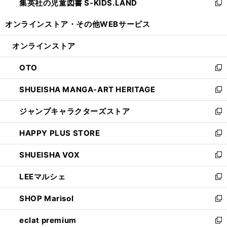
集英社の児童図書 S-KIDS.LAND
く
で
ド
い
新
開
ウ
ウ
し
オンラインストア・
その他WEBサービス
く
で
ィ
い
開
ン
ウ
オンラインストア
く
ド
ィ
ウ
ン
OTO
で
ド
新
開
ウ
し
SHUEISHA MANGA-ART HERITAGE
く
で
い
新
開
ウ
し
ジャンプキャラクターズストア
く
ィ
い
新
ン
ウ
し
HAPPY PLUS STORE
ド
ィ
い
新
ウ
ン
ウ
し
SHUEISHA VOX
で
ド
ィ
い
新
開
ウ
ン
ウ
し
LEEマルシェ
く
で
ド
ィ
い
新
開
ウ
ン
ウ
し
SHOP Marisol
く
で
ド
ィ
い
新
開
ウ
ン
ウ
し
eclat premium
く
で
ド
ィ
い
新