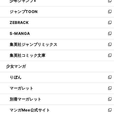
少年ジャンプ+
く
で
ド
ィ
い
新
開
ウ
ン
ウ
し
ジャンプTOON
く
で
ド
ィ
い
新
開
ウ
ン
ウ
し
ZEBRACK
く
で
ド
ィ
い
新
開
ウ
ン
ウ
し
S-MANGA
く
で
ド
ィ
い
新
開
ウ
ン
ウ
し
集英社ジャンプリミックス
く
で
ド
ィ
い
新
開
ウ
ン
ウ
し
集英社コミック文庫
く
で
ド
ィ
い
新
開
ウ
ン
ウ
し
少女マンガ
く
で
ド
ィ
い
開
ウ
ン
ウ
りぼん
く
で
ド
ィ
新
開
ウ
ン
し
マーガレット
く
で
ド
い
新
開
ウ
ウ
し
別冊マーガレット
く
で
ィ
い
新
開
ン
ウ
し
マンガMee公式サイト
く
ド
ィ
い
新