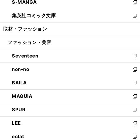
S-MANGA
く
で
ド
ィ
い
新
開
ウ
ン
ウ
し
集英社コミック文庫
く
で
ド
ィ
い
新
開
ウ
ン
ウ
し
取材・ファッション
く
で
ド
ィ
い
開
ウ
ン
ウ
ファッション・美容
く
で
ド
ィ
開
ウ
ン
Seventeen
く
で
ド
新
開
ウ
し
non-no
く
で
い
新
開
ウ
し
BAILA
く
ィ
い
新
ン
ウ
し
MAQUIA
ド
ィ
い
新
ウ
ン
ウ
し
SPUR
で
ド
ィ
い
新
開
ウ
ン
ウ
し
LEE
く
で
ド
ィ
い
新
開
ウ
ン
ウ
し
eclat
く
で
ド
ィ
い
新