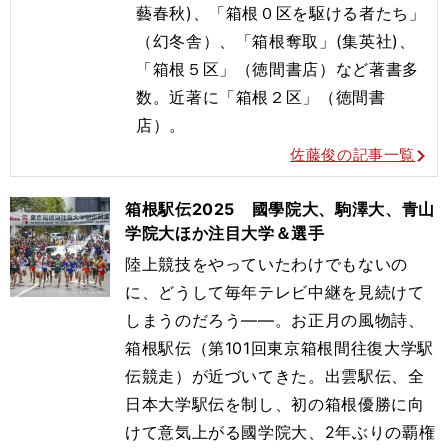
藝春秋)、「箱根０区を駆ける者たち」
（幻冬舎）、「箱根奪取」(集英社)、
「箱根５区」（徳間書店）など著書多
数。近著に「箱根２区」（徳間書
店）。
佐藤俊の記事一覧
箱根駅伝2025 國學院大、駒澤大、青山
学院大ほか注目大学＆選手
陸上競技をやっていたわけでもないの
に、どうして毎年テレビ中継を見続けて
しまうのだろう――。お正月の風物詩、
箱根駅伝（第101回東京箱根間往復大学駅
伝競走）が近づいてきた。出雲駅伝、全
日本大学駅伝を制し、初の箱根優勝に向
けて意気上がる國学院大、2年ぶりの覇権