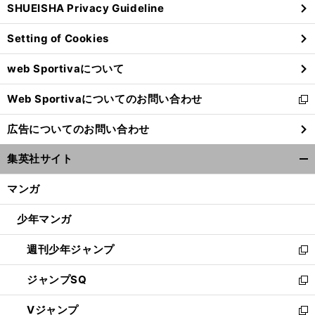
SHUEISHA Privacy Guideline
ィ
ン
Setting of Cookies
ド
ウ
web Sportivaについて
で
開
Web Sportivaについてのお問い合わせ
く
新
し
広告についてのお問い合わせ
い
ウ
集英社サイト
ィ
開
ン
く/
マンガ
ド
閉
ウ
じ
少年マンガ
で
る
開
週刊少年ジャンプ
く
新
し
ジャンプSQ
い
新
ウ
し
Vジャンプ
ィ
い
新