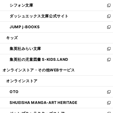
ウ
ウ
し
シフォン文庫
く
で
ィ
い
新
開
ン
ウ
し
ダッシュエックス文庫公式サイト
く
ド
ィ
い
新
ウ
ン
ウ
し
JUMP j-BOOKS
で
ド
ィ
い
新
開
ウ
ン
ウ
し
キッズ
く
で
ド
ィ
い
開
ウ
ン
ウ
集英社みらい文庫
く
で
ド
ィ
新
開
ウ
ン
し
集英社の児童図書 S-KIDS.LAND
く
で
ド
い
新
開
ウ
ウ
し
オンラインストア・
その他WEBサービス
く
で
ィ
い
開
ン
ウ
オンラインストア
く
ド
ィ
ウ
ン
OTO
で
ド
新
開
ウ
し
SHUEISHA MANGA-ART HERITAGE
く
で
い
新
開
ウ
し