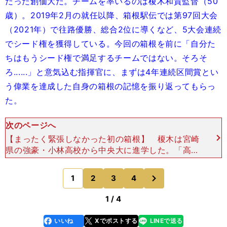
だった創価大だ。チームを率いるのは榎木和貴監督（50
歳）。2019年2月の就任以降、箱根駅伝では第97回大会
（2021年）で往路優勝、総合2位に導くなど、5大会連続
でシード権を獲得している。今回の箱根を前に「自分た
ちはもうシード権で満足するチームではない。そろそ
ろ......」と意気込む指揮官に、まずは4年連続区間賞とい
う偉業を達成した自身の箱根の記憶を振り返ってもらっ
た。
次のページへ
【まったく緊張しなかった初の箱根】 榎木は宮崎
県の強豪・小林高校から中央大に進学した。「高校
時代、12月になると、寮では都大路（全国高校駅
伝）や箱根駅伝のビデオを流しながら食事をとるよ
次
1
2
3
4
のページへ
うになるんで
1 / 4
いいね
Xでポストする
LINEで送る
line
faceboo
x
k