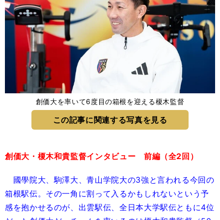
創価大を率いて6度目の箱根を迎える榎木監督
この記事に関連する写真を見る
創価大・榎木和貴監督インタビュー 前編（全2回）
國學院大、駒澤大、青山学院大の3強と言われる今回の
箱根駅伝。その一角に割って入るかもしれないという予
感を抱かせるのが、出雲駅伝、全日本大学駅伝ともに4位