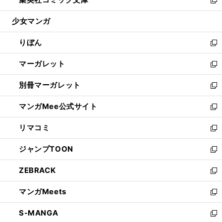
で
ド
ィ
い
新
開
ウ
ン
ウ
し
少女マンガ
く
で
ド
ィ
い
開
ウ
ン
ウ
りぼん
く
で
ド
ィ
新
開
ウ
ン
し
マーガレット
く
で
ド
い
新
開
ウ
ウ
し
別冊マーガレット
く
で
ィ
い
新
開
ン
ウ
し
マンガMee公式サイト
く
ド
ィ
い
新
ウ
ン
ウ
し
リマコミ
で
ド
ィ
い
新
開
ウ
ン
ウ
し
ジャンプTOON
く
で
ド
ィ
い
新
開
ウ
ン
ウ
し
ZEBRACK
く
で
ド
ィ
い
新
開
ウ
ン
ウ
し
マンガMeets
く
で
ド
ィ
い
新
開
ウ
ン
ウ
し
S-MANGA
く
で
ド
ィ
い
新