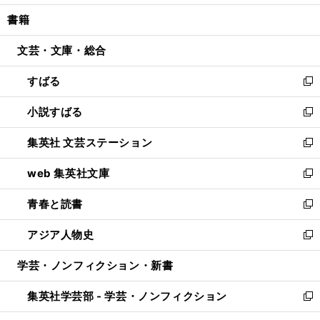
開
ウ
ン
ウ
し
書籍
く
で
ド
ィ
い
開
ウ
ン
ウ
文芸・文庫・総合
く
で
ド
ィ
開
ウ
ン
すばる
く
で
ド
新
開
ウ
し
小説すばる
く
で
い
新
開
ウ
し
集英社 文芸ステーション
く
ィ
い
新
ン
ウ
し
web 集英社文庫
ド
ィ
い
新
ウ
ン
ウ
し
青春と読書
で
ド
ィ
い
新
開
ウ
ン
ウ
し
アジア人物史
く
で
ド
ィ
い
新
開
ウ
ン
ウ
し
学芸・ノンフィクション・新書
く
で
ド
ィ
い
開
ウ
ン
ウ
集英社学芸部 - 学芸・ノンフィクション
く
で
ド
ィ
新
開
ウ
ン
し