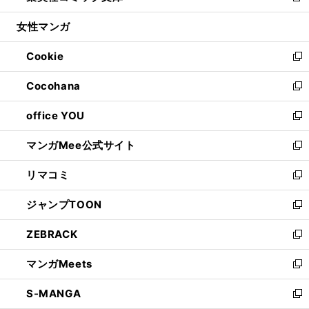
開
ウ
ン
ウ
し
女性マンガ
く
で
ド
ィ
い
開
ウ
ン
ウ
Cookie
く
で
ド
ィ
新
開
ウ
ン
し
Cocohana
く
で
ド
い
新
開
ウ
ウ
し
office YOU
く
で
ィ
い
新
開
ン
ウ
し
マンガMee公式サイト
く
ド
ィ
い
新
ウ
ン
ウ
し
リマコミ
で
ド
ィ
い
新
開
ウ
ン
ウ
し
ジャンプTOON
く
で
ド
ィ
い
新
開
ウ
ン
ウ
し
ZEBRACK
く
で
ド
ィ
い
新
開
ウ
ン
ウ
し
マンガMeets
く
で
ド
ィ
い
新
開
ウ
ン
ウ
し
S-MANGA
く
で
ド
ィ
い
新
開
ウ