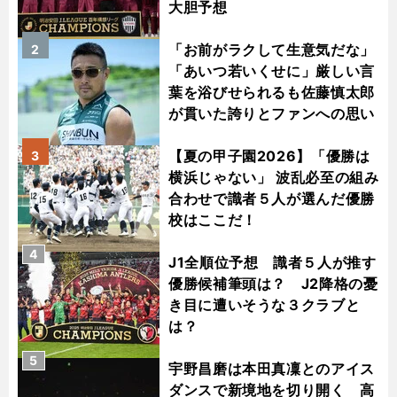
大胆予想
「お前がラクして生意気だな」
2
「あいつ若いくせに」厳しい言
葉を浴びせられるも佐藤慎太郎
が貫いた誇りとファンへの思い
【夏の甲子園2026】「優勝は
3
横浜じゃない」 波乱必至の組み
合わせで識者５人が選んだ優勝
校はここだ！
4
J1全順位予想 識者５人が推す
優勝候補筆頭は？ J2降格の憂
き目に遭いそうな３クラブと
は？
5
宇野昌磨は本田真凜とのアイス
ダンスで新境地を切り開く 高