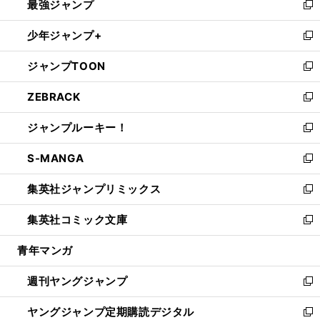
最強ジャンプ
ド
ィ
い
新
ウ
ン
ウ
し
少年ジャンプ+
で
ド
ィ
い
新
開
ウ
ン
ウ
し
ジャンプTOON
く
で
ド
ィ
い
新
開
ウ
ン
ウ
し
ZEBRACK
く
で
ド
ィ
い
新
開
ウ
ン
ウ
し
ジャンプルーキー！
く
で
ド
ィ
い
新
開
ウ
ン
ウ
し
S-MANGA
く
で
ド
ィ
い
新
開
ウ
ン
ウ
し
集英社ジャンプリミックス
く
で
ド
ィ
い
新
開
ウ
ン
ウ
し
集英社コミック文庫
く
で
ド
ィ
い
新
開
ウ
ン
ウ
し
青年マンガ
く
で
ド
ィ
い
開
ウ
ン
ウ
週刊ヤングジャンプ
く
で
ド
ィ
新
開
ウ
ン
し
ヤングジャンプ定期購読デジタル
く
で
ド
い
新