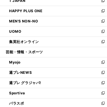
T JAPAN
く
で
ド
ィ
い
新
開
ウ
ン
ウ
し
HAPPY PLUS ONE
く
で
ド
ィ
い
新
開
ウ
ン
ウ
し
MEN'S NON-NO
く
で
ド
ィ
い
新
開
ウ
ン
ウ
し
UOMO
く
で
ド
ィ
い
新
開
ウ
ン
ウ
し
集英社オンライン
く
で
ド
ィ
い
新
開
ウ
ン
ウ
し
芸能・情報・スポーツ
く
で
ド
ィ
い
開
ウ
ン
ウ
Myojo
く
で
ド
ィ
新
開
ウ
ン
し
週プレNEWS
く
で
ド
い
新
開
ウ
ウ
し
週プレ グラジャパ!
く
で
ィ
い
新
開
ン
ウ
し
Sportiva
く
ド
ィ
い
新
ウ
ン
ウ
し
パラスポ
で
ド
ィ
い
新