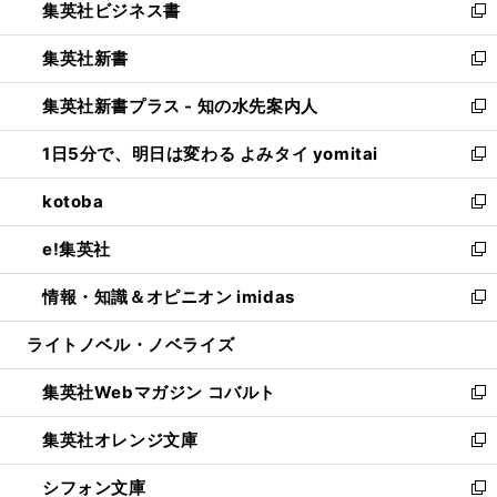
集英社ビジネス書
く
で
ド
い
新
開
ウ
ウ
し
集英社新書
く
で
ィ
い
新
開
ン
ウ
し
集英社新書プラス - 知の水先案内人
く
ド
ィ
い
新
ウ
ン
ウ
し
1日5分で、明日は変わる よみタイ yomitai
で
ド
ィ
い
新
開
ウ
ン
ウ
し
kotoba
く
で
ド
ィ
い
新
開
ウ
ン
ウ
し
e!集英社
く
で
ド
ィ
い
新
開
ウ
ン
ウ
し
情報・知識＆オピニオン imidas
く
で
ド
ィ
い
新
開
ウ
ン
ウ
し
ライトノベル・ノベライズ
く
で
ド
ィ
い
開
ウ
ン
ウ
集英社Webマガジン コバルト
く
で
ド
ィ
新
開
ウ
ン
し
集英社オレンジ文庫
く
で
ド
い
新
開
ウ
ウ
し
シフォン文庫
く
で
ィ
い
新