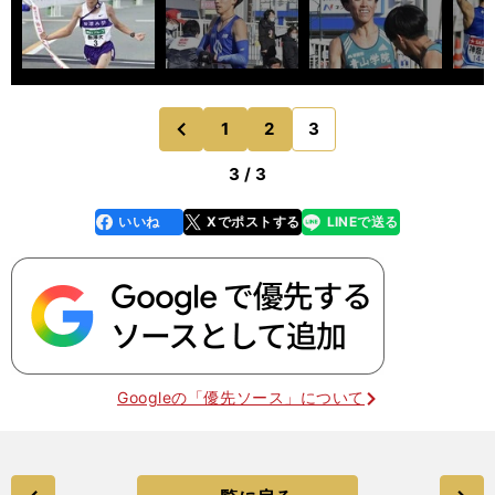
1
2
3
のページへ
前
3 / 3
いいね
Xでポストする
LINEで送る
line
faceboo
x
k
Googleの「優先ソース」について