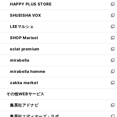
HAPPY PLUS STORE
ド
ィ
い
新
ウ
ン
ウ
し
SHUEISHA VOX
で
ド
ィ
い
新
開
ウ
ン
ウ
し
LEEマルシェ
く
で
ド
ィ
い
新
開
ウ
ン
ウ
し
SHOP Marisol
く
で
ド
ィ
い
新
開
ウ
ン
ウ
し
eclat premium
く
で
ド
ィ
い
新
開
ウ
ン
ウ
し
mirabella
く
で
ド
ィ
い
新
開
ウ
ン
ウ
し
mirabella homme
く
で
ド
ィ
い
新
開
ウ
ン
ウ
し
zakka market
く
で
ド
ィ
い
新
開
ウ
ン
ウ
し
その他WEBサービス
く
で
ド
ィ
い
開
ウ
ン
ウ
集英社アドナビ
く
で
ド
ィ
新
開
ウ
ン
し
集英社エディターズ・ラボ
く
で
ド