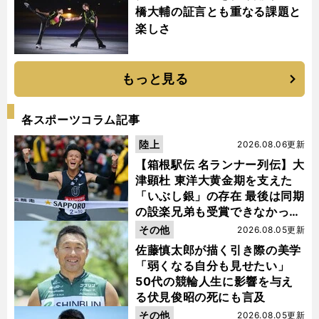
橋大輔の証言とも重なる課題と
楽しさ
もっと見る
各スポーツコラム記事
陸上
2026.08.06更新
【箱根駅伝 名ランナー列伝】大
津顕杜 東洋大黄金期を支えた
「いぶし銀」の存在 最後は同期
の設楽兄弟も受賞できなかった
金栗杯に輝く
その他
2026.08.05更新
佐藤慎太郎が描く引き際の美学
「弱くなる自分も見せたい」
50代の競輪人生に影響を与え
る伏見俊昭の死にも言及
その他
2026.08.05更新