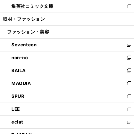
ン
ウ
し
集英社コミック文庫
く
で
ド
ィ
い
新
開
ウ
ン
ウ
し
取材・ファッション
く
で
ド
ィ
い
開
ウ
ン
ウ
ファッション・美容
く
で
ド
ィ
開
ウ
ン
Seventeen
く
で
ド
新
開
ウ
し
non-no
く
で
い
新
開
ウ
し
BAILA
く
ィ
い
新
ン
ウ
し
MAQUIA
ド
ィ
い
新
ウ
ン
ウ
し
SPUR
で
ド
ィ
い
新
開
ウ
ン
ウ
し
LEE
く
で
ド
ィ
い
新
開
ウ
ン
ウ
し
eclat
く
で
ド
ィ
い
新
開
ウ
ン
ウ
し