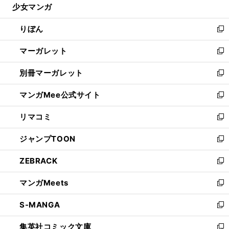
少女マンガ
く
で
ド
ィ
い
開
ウ
ン
ウ
りぼん
く
で
ド
ィ
新
開
ウ
ン
し
マーガレット
く
で
ド
い
新
開
ウ
ウ
し
別冊マーガレット
く
で
ィ
い
新
開
ン
ウ
し
マンガMee公式サイト
く
ド
ィ
い
新
ウ
ン
ウ
し
リマコミ
で
ド
ィ
い
新
開
ウ
ン
ウ
し
ジャンプTOON
く
で
ド
ィ
い
新
開
ウ
ン
ウ
し
ZEBRACK
く
で
ド
ィ
い
新
開
ウ
ン
ウ
し
マンガMeets
く
で
ド
ィ
い
新
開
ウ
ン
ウ
し
S-MANGA
く
で
ド
ィ
い
新
開
ウ
ン
ウ
し
集英社コミック文庫
く
で
ド
ィ
い
新