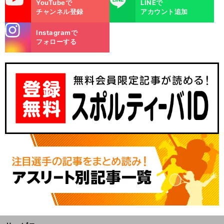
YouTubeで
LINEで
チャンネル登録
アカウント追加
stagra
Instagramで
m
フォローする