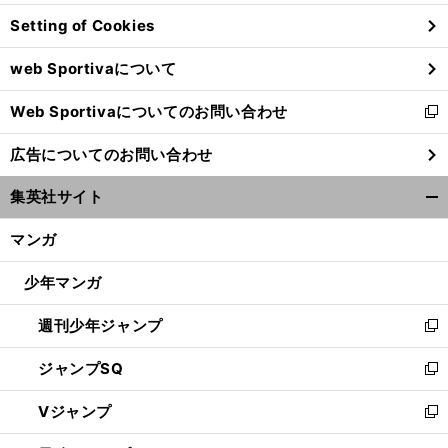
ン
Setting of Cookies
ド
ウ
web Sportivaについて
で
開
Web Sportivaについてのお問い合わせ
く
新
し
広告についてのお問い合わせ
い
ウ
集英社サイト
ィ
開
ン
く/
マンガ
ド
閉
ウ
じ
少年マンガ
で
る
開
週刊少年ジャンプ
く
新
し
ジャンプSQ
い
新
ウ
し
Vジャンプ
ィ
い
新
ン
ウ
し