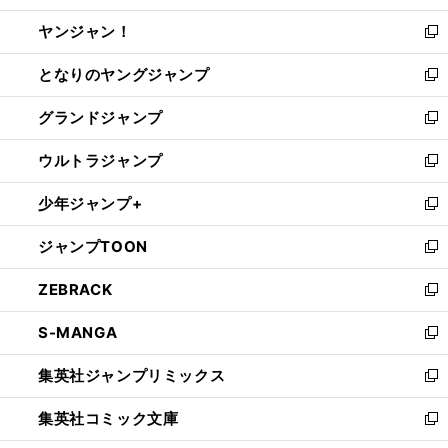
開
ウ
ウ
し
ヤンジャン！
く
で
ィ
い
新
開
ン
ウ
し
となりのヤングジャンプ
く
ド
ィ
い
新
ウ
ン
ウ
し
グランドジャンプ
で
ド
ィ
い
新
開
ウ
ン
ウ
し
ウルトラジャンプ
く
で
ド
ィ
い
新
開
ウ
ン
ウ
し
少年ジャンプ+
く
で
ド
ィ
い
新
開
ウ
ン
ウ
し
ジャンプTOON
く
で
ド
ィ
い
新
開
ウ
ン
ウ
し
ZEBRACK
く
で
ド
ィ
い
新
開
ウ
ン
ウ
し
S-MANGA
く
で
ド
ィ
い
新
開
ウ
ン
ウ
し
集英社ジャンプリミックス
く
で
ド
ィ
い
新
開
ウ
ン
ウ
し
集英社コミック文庫
く
で
ド
ィ
い
新
開
ウ
ン
ウ
し