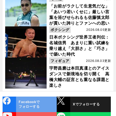
「お前がラクして生意気だな」
「あいつ若いくせに」厳しい言
葉を浴びせられるも佐藤慎太郎
が貫いた誇りとファンへの思い
ボクシング
2026.08.05更新
日本ボクシング世界王者列伝：
名城信男 あまりに重い試練を
乗り越え「大胆さ」と「巧さ」
で築いた時代
フィギュア
2026.08.03更新
宇野昌磨は本田真凜とのアイス
ダンスで新境地を切り開く 高
橋大輔の証言とも重なる課題と
楽しさ
cebo
X
Facebookで
Xでフォローする
ok
フォローする
uTube
LINE