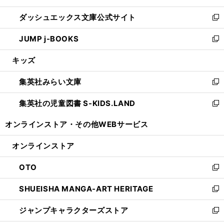
開
ン
ウ
し
ダッシュエックス文庫公式サイト
く
ド
ィ
い
新
ウ
ン
ウ
し
JUMP j-BOOKS
で
ド
ィ
い
新
開
ウ
ン
ウ
し
キッズ
く
で
ド
ィ
い
開
ウ
ン
ウ
集英社みらい文庫
く
で
ド
ィ
新
開
ウ
ン
し
集英社の児童図書 S-KIDS.LAND
く
で
ド
い
新
開
ウ
ウ
し
オンラインストア・
その他WEBサービス
く
で
ィ
い
開
ン
ウ
オンラインストア
く
ド
ィ
ウ
ン
OTO
で
ド
新
開
ウ
し
SHUEISHA MANGA-ART HERITAGE
く
で
い
新
開
ウ
し
ジャンプキャラクターズストア
く
ィ
い
新
ン
ウ
し