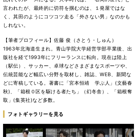
言われたが、最終的に切符を掴むのは、１発屋ではな
く、其田のようにコツコツ走る「外さない男」なのかも
しれない。
【筆者プロフィール】佐藤 俊（さとう・しゅん）
1963年北海道生まれ。青山学院大学経営学部卒業後、出
版社を経て1993年にフリーランスに転向。現在は陸上
（駅伝）、サッカー、卓球などさまざまなスポーツや、
伝統芸能など幅広い分野を取材し、雑誌、WEB、新聞な
どに寄稿している。著書に「宮本恒靖 学ぶ人」(文藝春
秋)、「箱根０区を駆ける者たち」（幻冬舎）、「箱根奪
取」(集英社)など多数。
フォトギャラリーを見る