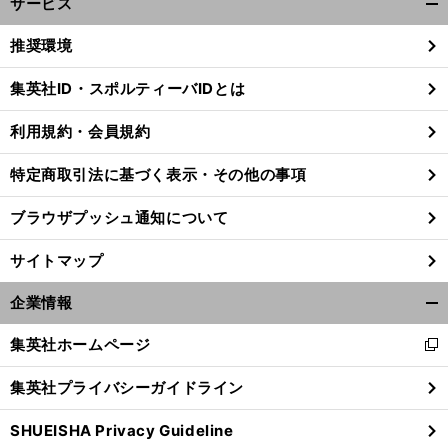
サービス
開
く/
推奨環境
閉
じ
集英社ID・スポルティーバIDとは
る
利用規約・会員規約
箱
、
。
駅
」
・
根で駒沢大が三冠達成か
青学大の連覇か
「
伝に詳しすぎるアイドル
元
NGT48西村菜那子が優勝争いを大胆予想
特定商取引法に基づく表示・その他の事項
ブラウザプッシュ通知について
サイトマップ
企業情報
開
く/
集英社ホームページ
新
閉
し
じ
集英社プライバシーガイドライン
い
る
ウ
SHUEISHA Privacy Guideline
ィ