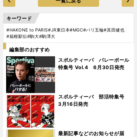
一覧に戻る
キーワード
#HAKONE to PARIS
#JR東日本
#MGC
#パリ五輪
#其田健也
#箱根駅伝
#駒大
#駒澤大
編集部のおすすめ
スポルティーバ バレーボール
特集号 Vol.4 6月30日発売
スポルティーバ 部活特集号
3月16日発売
最新記事などのお知らせが届