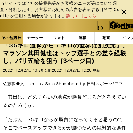
当サイトでは当社の提携先等がお客様のニーズ等について調
査・分析したり、お客様にお勧めの広告を表⽰する⽬的で Co
閉じ
okie を使⽤する場合があります。
詳しくはこちら
る
マイペ
web Sportiva (webスポルティーバ)
検索
メニュ
we
ー
その他競技の記事一覧
陸上
「35キロ過ぎから７キ
b
ジ
その他競技
モーター
フォト
連載
動画
イン
ス
「35キロ過ぎから７キロの世界は別次元」。
ポ
マラソン其田健也はトップ選手との差を経験
ル
し、パリ五輪を狙う (3ページ目)
テ
ィ
2022年12月27日 10:30 公開
2022年12月27日 12:20 更新
ー
バ
佐藤俊●文 text by Sato Shun
photo by 日刊スポーツ/アフロ
其田は、どのくらいの地点が勝負どころだと考えてい
るのだろうか。
「たぶん、35キロからが勝負になってくると思うので、
そこでペースアップできるかが勝つための絶対的な条件