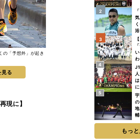
を
「
2
気
く
浴
太
【
3
ァ
「
い
くの「予想外」が起き
わ
4
だ
J
を見る
人
は
に
5
と
宇
の
再現に】
地
輔
題
もっと