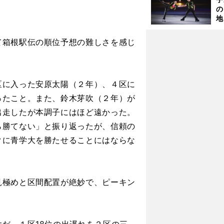
の
地
輔
題
箱根駅伝の順位予想の難しさを感じ
に入った安原太陽（２年）、４区に
ったこと。また、鈴木芽吹（２年）が
出走したが本調子にはほど遠かった。
ら勝てない」と振り返ったが、信頼の
クに青学大を勝たせることにはならな
極めと区間配置が絶妙で、ピーキン
1