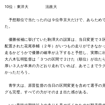
10位：東洋大 法政大
予想順位で当たったのは９位帝京大だけで、あらためて
た。
優勝候補に挙げていた駒澤大の誤算は、当日変更で３区
配置された花尾恭輔（２年）がいつもの走りができなか
走るかどうかで優勝の確率が上下すると予想し、実際に
大八木弘明監督は「３つの区間で２けた（順位）が出た
厚い３人が本来の力どおり走れていれば、あそこまでラ
かっただろう。
青学大は、原晋監督の当日の区間変更を含めて選手の見
グも完璧。すべての力がそのまま出た感がある。
、
。
チ
」
」