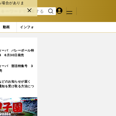
る場合がありま
マイペ
閉じ
検索
メニュ
ー
る
す
ジ
る
動画
インフォ
たこと
ィーバ バレーボール特
.4 6月30日発売
ィーバ 部活特集号 3
売
などのお知らせが届く
通知を受け取る方法につ