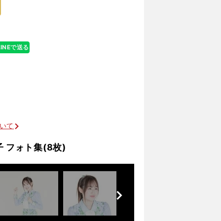
LINEで送る
ついて
 フォト集(8枚)
前
へ