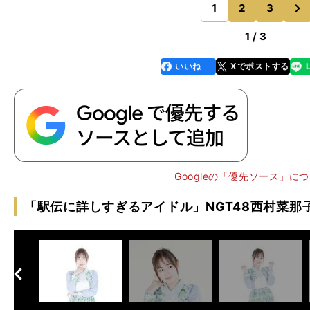
次
大 駒澤大
1
2
3
のページへ
1 / 3
いいね
Xでポストする
line
faceboo
x
k
Googleの「優先ソース」に
「駅伝に詳しすぎるアイドル」NGT48西村菜那子
へ
次