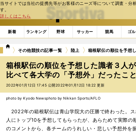
当サイトでは当社の提携先等がお客様のニーズ等について調査・分析し
web Sportiva (webスポルティーバ)
す。
詳しくはこちら
新着
ランキング
野球
サッカー
競馬
ゴル
we
その他競技の記事一覧
陸上
箱根駅伝の順位を予想
b
ス
箱根駅伝の順位を予想した識者３人
ポ
ル
比べて各大学の「予想外」だったこ
テ
2022年01月12日 17:45 公開
2022年01月12日 18:22 更新
ィ
ー
バ
photo by Kyodo News
photo by Nikkan Sports/AFLO
2022年の箱根駅伝は青山学院大の圧勝で終わった。
人にトップ10を予想してもらったが、あらためて実際の
のコメントから、各チームのうれしい・悲しい予想外を