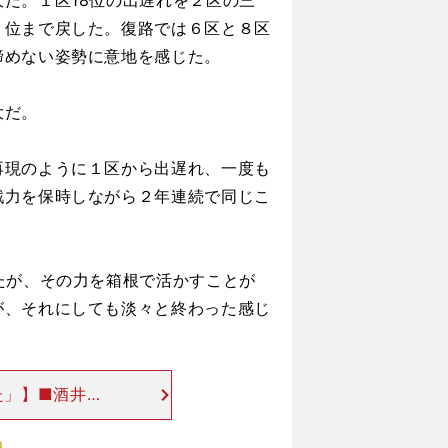
だ。１区18位の出遅れを２区の三
のレースだった
00
５位まで戻した。復路では６区と８区
諦めない姿勢に意地を感じた。
大だ。
現のように１区から出遅れ、一度も
戦力を保時しながら２年連続で同じこ
たが、その力を箱根で活かすことが
が、それにしても淡々と終わった感じ
た」】■酒井政
位】１位：青
大３位：創価