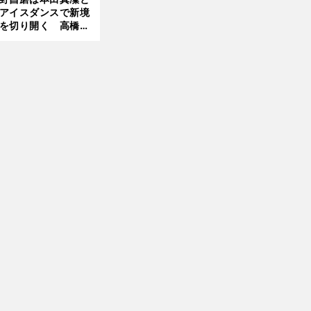
アイスダンスで新境
を切り開く 高橋大
の証言とも重なる課
と楽しさ
前