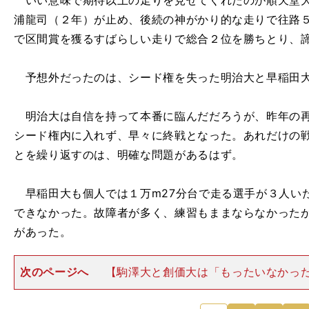
いい意味で期待以上の走りを見せてくれたのが順天堂大
浦龍司（２年）が止め、後続の神がかり的な走りで往路
で区間賞を獲るすばらしい走りで総合２位を勝ちとり、
予想外だったのは、シード権を失った明治大と早稲田
明治大は自信を持って本番に臨んだだろうが、昨年の再
シード権内に入れず、早々に終戦となった。あれだけの
とを繰り返すのは、明確な問題があるはず。
早稲田大も個人では１万m27分台で走る選手が３人い
できなかった。故障者が多く、練習もままならなかった
があった。
次のページへ
【駒澤大と創価大は「もったいなかっ
人（スポーツライター）【予想順位】 【実際の順
山学院大 青山学院大２位：駒澤大 順天堂