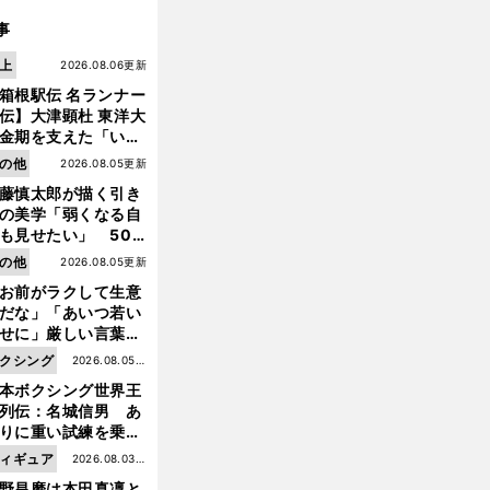
事
上
2026.08.06更新
箱根駅伝 名ランナー
伝】大津顕杜 東洋大
金期を支えた「いぶ
銀」の存在 最後は同
の他
2026.08.05更新
の設楽兄弟も受賞で
藤慎太郎が描く引き
なかった金栗杯に輝
の美学「弱くなる自
も見せたい」 50
の競輪人生に影響を
の他
2026.08.05更新
える伏見俊昭の死に
お前がラクして生意
言及
だな」「あいつ若い
せに」厳しい言葉を
びせられるも佐藤慎
クシング
2026.08.05更
郎が貫いた誇りとフ
本ボクシング世界王
新
ンへの思い
列伝：名城信男 あ
りに重い試練を乗り
え「大胆さ」と「巧
ィギュア
2026.08.03更
」で築いた時代
野昌磨は本田真凜と
新