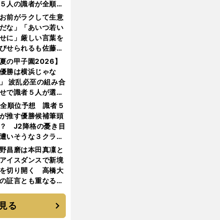
５人の識者が全順位
大胆予想
お前がラクして生意
だな」「あいつ若い
せに」厳しい言葉を
びせられるも佐藤慎
郎が貫いた誇りとフ
夏の甲子園2026】
ンへの思い
優勝は横浜じゃな
」 波乱必至の組み合
せで識者５人が選ん
優勝校はここだ！
1全順位予想 識者５
が推す優勝候補筆頭
？ J2降格の憂き目
遭いそうな３クラブ
は？
野昌磨は本田真凜と
アイスダンスで新境
を切り開く 高橋大
の証言とも重なる課
と楽しさ
見る