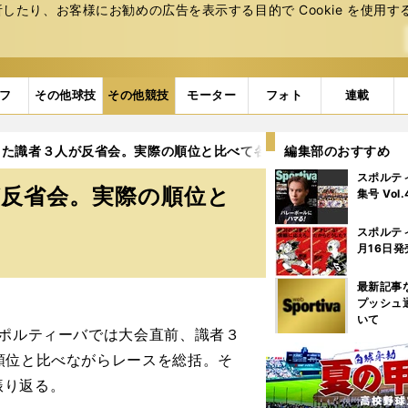
たり、お客様にお勧めの広告を表⽰する⽬的で Cookie を使⽤す
フ
その他球技
その他競技
モーター
フォト
連載
した識者３人が反省会。実際の順位と比べて各大学の「予想外」だっ
編集部のおすすめ
スポルテ
が反省会。実際の順位と
集号 Vol
と
スポルテ
月16日発
最新記事
プッシュ
いて
スポルティーバでは大会直前、識者３
順位と比べながらレースを総括。そ
振り返る。