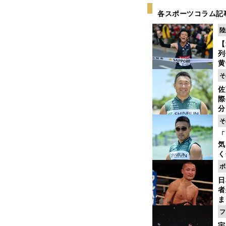
各スポーツコラム記
陸
【
列
黄
し
そ
期
佐
き
際
く
分
代
そ
与
「
も
気
く
浴
ボ
太
日
ァ
者
ま
越
フ
さ
宇