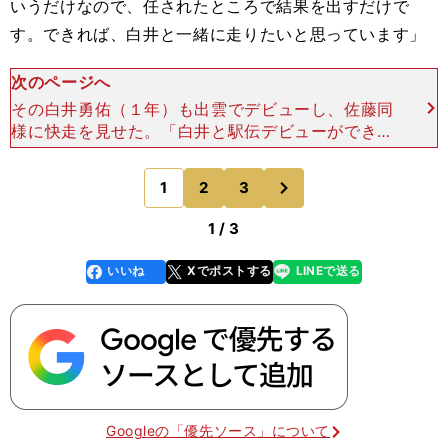
いうだけなので、任されたところで結果を出すだけで
す。できれば、白井と一緒に走りたいと思っています」
次のページへ
その白井勇佑（１年）も出雲でデビューし、佐藤同
様に快走を見せた。「白井と駅伝デビューができて
よかったです。白井は持ちタイムがよかったので負
けたくはないですけど、一緒に強くなりたいです
次
1
2
3
のページへ
ね。４年になった
1 / 3
いいね
Xでポストする
LINEで送る
line
faceboo
x
k
Googleの「優先ソース」について