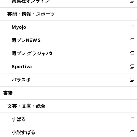
集英社オンライン
く
で
ド
ィ
い
新
開
ウ
ン
ウ
し
芸能・情報・スポーツ
く
で
ド
ィ
い
開
ウ
ン
ウ
Myojo
く
で
ド
ィ
新
開
ウ
ン
し
週プレNEWS
く
で
ド
い
新
開
ウ
ウ
し
週プレ グラジャパ!
く
で
ィ
い
新
開
ン
ウ
し
Sportiva
く
ド
ィ
い
新
ウ
ン
ウ
し
パラスポ
で
ド
ィ
い
新
開
ウ
ン
ウ
し
書籍
く
で
ド
ィ
い
開
ウ
ン
ウ
文芸・文庫・総合
く
で
ド
ィ
開
ウ
ン
すばる
く
で
ド
新
開
ウ
し
小説すばる
く
で
い
新