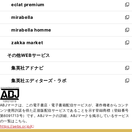
eclat premium
く
で
ド
ィ
い
新
開
ウ
ン
ウ
し
mirabella
く
で
ド
ィ
い
新
開
ウ
ン
ウ
し
mirabella homme
く
で
ド
ィ
い
新
開
ウ
ン
ウ
し
zakka market
く
で
ド
ィ
い
新
開
ウ
ン
ウ
し
その他WEBサービス
く
で
ド
ィ
い
開
ウ
ン
ウ
集英社アドナビ
く
で
ド
ィ
新
開
ウ
ン
し
集英社エディターズ・ラボ
く
で
ド
い
新
開
ウ
ウ
し
く
で
ィ
い
開
ン
ウ
ABJマークは、この電子書店・電子書籍配信サービスが、著作権者からコンテ
く
ド
ィ
ンツ使用許諾を得た正規版配信サービスであることを示す登録商標（登録番号
ウ
ン
第6091713号）です。ABJマークの詳細、ABJマークを掲示しているサービス
で
ド
の一覧はこちら。
開
ウ
https://aebs.or.jp/
新
く
で