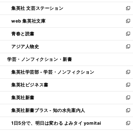
開
ウ
し
集英社 文芸ステーション
く
ィ
い
新
ン
ウ
し
web 集英社文庫
ド
ィ
い
新
ウ
ン
ウ
し
青春と読書
で
ド
ィ
い
新
開
ウ
ン
ウ
し
アジア人物史
く
で
ド
ィ
い
新
開
ウ
ン
ウ
し
学芸・ノンフィクション・新書
く
で
ド
ィ
い
開
ウ
ン
ウ
集英社学芸部 - 学芸・ノンフィクション
く
で
ド
ィ
新
開
ウ
ン
し
集英社ビジネス書
く
で
ド
い
新
開
ウ
ウ
し
集英社新書
く
で
ィ
い
新
開
ン
ウ
し
集英社新書プラス - 知の水先案内人
く
ド
ィ
い
新
ウ
ン
ウ
し
1日5分で、明日は変わる よみタイ yomitai
で
ド
ィ
い
新
開
ウ
ン
ウ
し