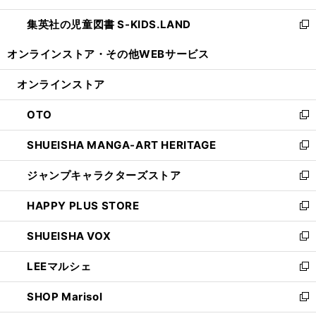
開
ウ
ン
し
集英社の児童図書 S-KIDS.LAND
く
で
ド
い
新
開
ウ
ウ
し
オンラインストア・
その他WEBサービス
く
で
ィ
い
開
ン
ウ
オンラインストア
く
ド
ィ
ウ
ン
OTO
で
ド
新
開
ウ
し
SHUEISHA MANGA-ART HERITAGE
く
で
い
新
開
ウ
し
ジャンプキャラクターズストア
く
ィ
い
新
ン
ウ
し
HAPPY PLUS STORE
ド
ィ
い
新
ウ
ン
ウ
し
SHUEISHA VOX
で
ド
ィ
い
新
開
ウ
ン
ウ
し
LEEマルシェ
く
で
ド
ィ
い
新
開
ウ
ン
ウ
し
SHOP Marisol
く
で
ド
ィ
い
新
開
ウ
ン
ウ
し