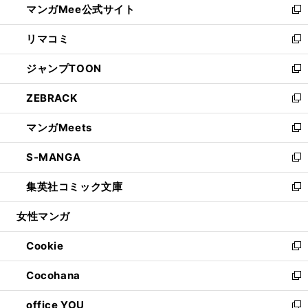
マンガMee公式サイト
く
ド
ィ
い
新
ウ
ン
ウ
し
リマコミ
で
ド
ィ
い
新
開
ウ
ン
ウ
し
ジャンプTOON
く
で
ド
ィ
い
新
開
ウ
ン
ウ
し
ZEBRACK
く
で
ド
ィ
い
新
開
ウ
ン
ウ
し
マンガMeets
く
で
ド
ィ
い
新
開
ウ
ン
ウ
し
S-MANGA
く
で
ド
ィ
い
新
開
ウ
ン
ウ
し
集英社コミック文庫
く
で
ド
ィ
い
新
開
ウ
ン
ウ
し
女性マンガ
く
で
ド
ィ
い
開
ウ
ン
ウ
Cookie
く
で
ド
ィ
新
開
ウ
ン
し
Cocohana
く
で
ド
い
新
開
ウ
ウ
し
office YOU
く
で
ィ
い
新