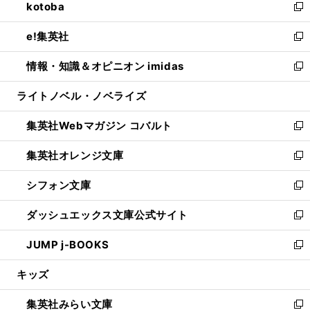
kotoba
く
で
ド
ィ
い
新
開
ウ
ン
ウ
し
e!集英社
く
で
ド
ィ
い
新
開
ウ
ン
ウ
し
情報・知識＆オピニオン imidas
く
で
ド
ィ
い
新
開
ウ
ン
ウ
し
ライトノベル・ノベライズ
く
で
ド
ィ
い
開
ウ
ン
ウ
集英社Webマガジン コバルト
く
で
ド
ィ
新
開
ウ
ン
し
集英社オレンジ文庫
く
で
ド
い
新
開
ウ
ウ
し
シフォン文庫
く
で
ィ
い
新
開
ン
ウ
し
ダッシュエックス文庫公式サイト
く
ド
ィ
い
新
ウ
ン
ウ
し
JUMP j-BOOKS
で
ド
ィ
い
新
開
ウ
ン
ウ
し
キッズ
く
で
ド
ィ
い
開
ウ
ン
ウ
集英社みらい文庫
く
で
ド
ィ
新