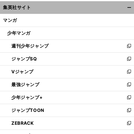
ウ
集英社サイト
ィ
開
ン
く/
マンガ
ド
閉
ウ
じ
少年マンガ
で
る
開
週刊少年ジャンプ
く
新
し
ジャンプSQ
い
新
ウ
し
Vジャンプ
ィ
い
新
ン
ウ
し
最強ジャンプ
ド
ィ
い
新
ウ
ン
ウ
し
少年ジャンプ+
で
ド
ィ
い
新
開
ウ
ン
ウ
し
ジャンプTOON
く
で
ド
ィ
い
新
開
ウ
ン
ウ
し
ZEBRACK
く
で
ド
ィ
い
新
開
ウ
ン
ウ
し