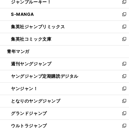
ジャンプルーキー！
く
で
ド
ィ
い
新
開
ウ
ン
ウ
し
S-MANGA
く
で
ド
ィ
い
新
開
ウ
ン
ウ
し
集英社ジャンプリミックス
く
で
ド
ィ
い
新
開
ウ
ン
ウ
し
集英社コミック文庫
く
で
ド
ィ
い
新
開
ウ
ン
ウ
し
青年マンガ
く
で
ド
ィ
い
開
ウ
ン
ウ
週刊ヤングジャンプ
く
で
ド
ィ
新
開
ウ
ン
し
ヤングジャンプ定期購読デジタル
く
で
ド
い
新
開
ウ
ウ
し
ヤンジャン！
く
で
ィ
い
新
開
ン
ウ
し
となりのヤングジャンプ
く
ド
ィ
い
新
ウ
ン
ウ
し
グランドジャンプ
で
ド
ィ
い
新
開
ウ
ン
ウ
し
ウルトラジャンプ
く
で
ド
ィ
い
新