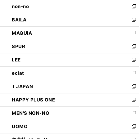
し
non-no
く
で
い
新
開
ウ
し
BAILA
く
ィ
い
新
ン
ウ
し
MAQUIA
ド
ィ
い
新
ウ
ン
ウ
し
SPUR
で
ド
ィ
い
新
開
ウ
ン
ウ
し
LEE
く
で
ド
ィ
い
新
開
ウ
ン
ウ
し
eclat
く
で
ド
ィ
い
新
開
ウ
ン
ウ
し
T JAPAN
く
で
ド
ィ
い
新
開
ウ
ン
ウ
し
HAPPY PLUS ONE
く
で
ド
ィ
い
新
開
ウ
ン
ウ
し
MEN'S NON-NO
く
で
ド
ィ
い
新
開
ウ
ン
ウ
し
UOMO
く
で
ド
ィ
い
新
開
ウ
ン
ウ
し