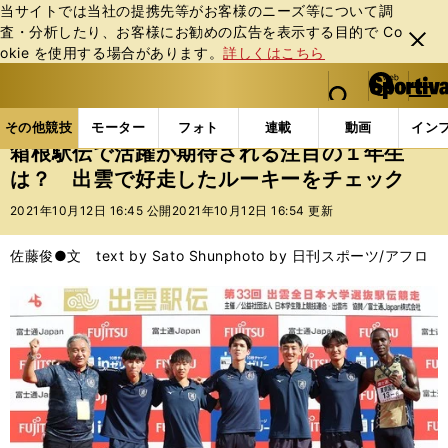
当サイトでは当社の提携先等がお客様のニーズ等について調
査・分析したり、お客様にお勧めの広告を表⽰する⽬的で Co
閉じ
okie を使⽤する場合があります。
詳しくはこちら
る
マイペ
web Sportiva (webスポルティーバ)
検索
メニュ
we
ー
その他競技の記事一覧
陸上
箱根駅伝で活躍が期待
b
ジ
その他競技
モーター
フォト
連載
動画
イン
ス
箱根駅伝で活躍が期待される注目の１年生
ポ
は？ 出雲で好走したルーキーをチェック
ル
テ
2021年10月12日 16:45 公開
2021年10月12日 16:54 更新
ィ
ー
佐藤俊●文 text by Sato Shun
photo by 日刊スポーツ/アフロ
バ