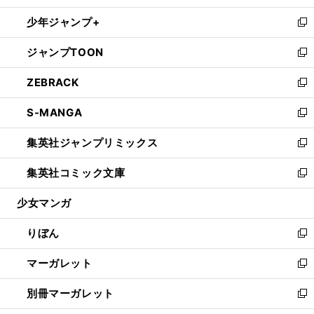
開
ウ
ン
ウ
し
少年ジャンプ+
く
で
ド
ィ
い
新
開
ウ
ン
ウ
し
ジャンプTOON
く
で
ド
ィ
い
新
開
ウ
ン
ウ
し
ZEBRACK
く
で
ド
ィ
い
新
開
ウ
ン
ウ
し
S-MANGA
く
で
ド
ィ
い
新
開
ウ
ン
ウ
し
集英社ジャンプリミックス
く
で
ド
ィ
い
新
開
ウ
ン
ウ
し
集英社コミック文庫
く
で
ド
ィ
い
新
開
ウ
ン
ウ
し
少女マンガ
く
で
ド
ィ
い
開
ウ
ン
ウ
りぼん
く
で
ド
ィ
新
開
ウ
ン
し
マーガレット
く
で
ド
い
新
開
ウ
ウ
し
別冊マーガレット
く
で
ィ
い
新
開
ン
ウ
し