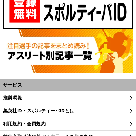
サービス
・
。
前
開
へ
く/
推奨環境
閉
じ
集英社ID・スポルティーバIDとは
る
利用規約・会員規約