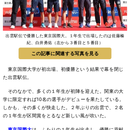
出雲駅伝で優勝した東京国際大。１年生で出場したのは佐藤榛
紀、白井勇佑（左から３番目と５番目）
この記事に関連する写真を見る
東京国際大学が初出場、初優勝という結果で幕を閉じ
た出雲駅伝。
そのなかで、多くの１年生が初陣を迎えた。関東の大
学に限定すれば10名の選手がデビューを果たしている。
しかも、その多くが快走した。２年ぶりの出雲で、２名
の１年生が区間賞をとるなど新しい風が吹いた。
東京国際大
は、ふたりの１年生が出走し、優勝に貢献