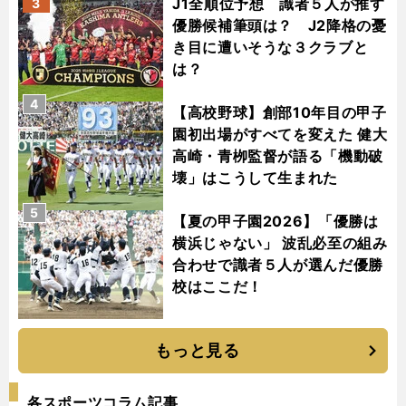
J1全順位予想 識者５人が推す
3
優勝候補筆頭は？ J2降格の憂
き目に遭いそうな３クラブと
は？
4
【高校野球】創部10年目の甲子
園初出場がすべてを変えた 健大
高崎・青栁監督が語る「機動破
壊」はこうして生まれた
5
【夏の甲子園2026】「優勝は
横浜じゃない」 波乱必至の組み
合わせで識者５人が選んだ優勝
校はここだ！
もっと見る
各スポーツコラム記事