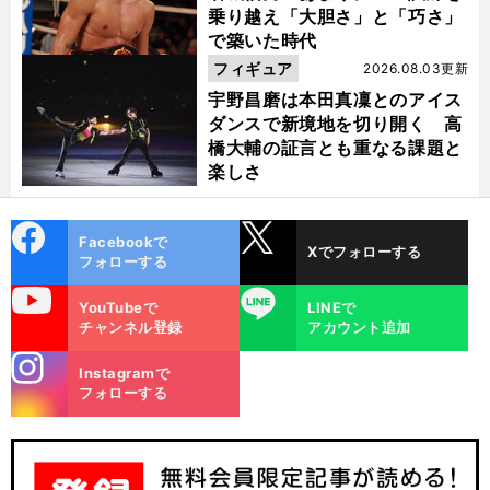
乗り越え「大胆さ」と「巧さ」
で築いた時代
フィギュア
2026.08.03更新
宇野昌磨は本田真凜とのアイス
ダンスで新境地を切り開く 高
橋大輔の証言とも重なる課題と
楽しさ
cebo
X
Facebookで
Xでフォローする
ok
フォローする
uTube
LINE
YouTubeで
LINEで
チャンネル登録
アカウント追加
stagra
Instagramで
m
フォローする