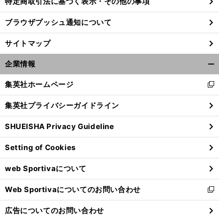
特定商取引法に基づく表示・その他の事項
ブラウザプッシュ通知について
サイトマップ
企業情報
開
く/
集英社ホームページ
新
閉
し
じ
集英社プライバシーガイドライン
い
る
ウ
SHUEISHA Privacy Guideline
ィ
ン
Setting of Cookies
ド
ウ
web Sportivaについて
で
開
Web Sportivaについてのお問い合わせ
く
新
し
広告についてのお問い合わせ
い