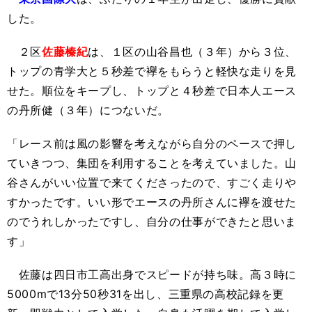
した。
２区
佐藤榛紀
は、１区の山谷昌也（３年）から３位、
トップの青学大と５秒差で襷をもらうと軽快な走りを見
せた。順位をキープし、トップと４秒差で日本人エース
の丹所健（３年）につないだ。
「レース前は風の影響を考えながら自分のペースで押し
ていきつつ、集団を利用することを考えていました。山
谷さんがいい位置で来てくださったので、すごく走りや
すかったです。いい形でエースの丹所さんに襷を渡せた
のでうれしかったですし、自分の仕事ができたと思いま
す」
佐藤は四日市工高出身でスピードが持ち味。高３時に
5000mで13分50秒31を出し、三重県の高校記録を更