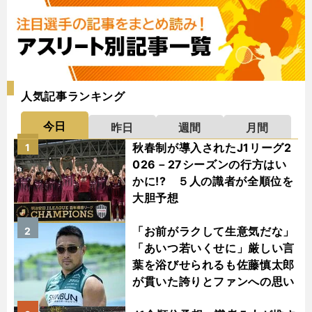
人気記事ランキング
今日
昨日
週間
月間
秋春制が導入されたJ1リーグ2
1
026－27シーズンの行方はい
かに!? ５人の識者が全順位を
大胆予想
「お前がラクして生意気だな」
2
「あいつ若いくせに」厳しい言
葉を浴びせられるも佐藤慎太郎
が貫いた誇りとファンへの思い