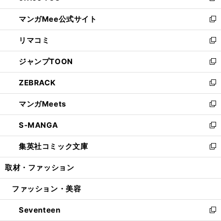
開
ン
ウ
し
マンガMee公式サイト
く
ド
ィ
い
新
ウ
ン
ウ
し
リマコミ
で
ド
ィ
い
新
開
ウ
ン
ウ
し
ジャンプTOON
く
で
ド
ィ
い
新
開
ウ
ン
ウ
し
ZEBRACK
く
で
ド
ィ
い
新
開
ウ
ン
ウ
し
マンガMeets
く
で
ド
ィ
い
新
開
ウ
ン
ウ
し
S-MANGA
く
で
ド
ィ
い
新
開
ウ
ン
ウ
し
集英社コミック文庫
く
で
ド
ィ
い
新
開
ウ
ン
ウ
し
取材・ファッション
く
で
ド
ィ
い
開
ウ
ン
ウ
ファッション・美容
く
で
ド
ィ
開
ウ
ン
Seventeen
く
で
ド
新
開
ウ