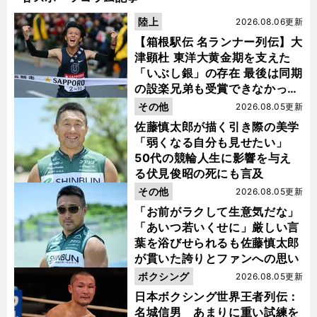
陸上
2026.08.06更新
【箱根駅伝 名ランナー列伝】大
津顕杜 東洋大黄金期を支えた
「いぶし銀」の存在 最後は同期
の設楽兄弟も受賞できなかった
金栗杯に輝く
その他
2026.08.05更新
佐藤慎太郎が描く引き際の美学
「弱くなる自分も見せたい」
50代の競輪人生に影響を与え
る伏見俊昭の死にも言及
その他
2026.08.05更新
「お前がラクして生意気だな」
「あいつ若いくせに」厳しい言
葉を浴びせられるも佐藤慎太郎
が貫いた誇りとファンへの思い
ボクシング
2026.08.05更新
日本ボクシング世界王者列伝：
名城信男 あまりに重い試練を