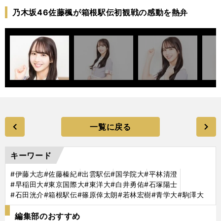
乃木坂46佐藤楓が箱根駅伝初観戦の感動を熱弁
一覧に戻る
キーワード
#伊藤大志
#佐藤榛紀
#出雲駅伝
#国学院大
#平林清澄
#早稲田大
#東京国際大
#東洋大
#白井勇佑
#石塚陽士
#石田洸介
#箱根駅伝
#篠原倖太朗
#若林宏樹
#青学大
#駒澤大
編集部のおすすめ