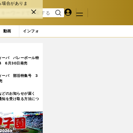
る場合がありま
マイペ
閉じ
検索
メニュ
ー
る
す
ジ
る
動画
インフォ
ージ目
ィーバ バレーボール特
.4 6月30日発売
ィーバ 部活特集号 3
売
などのお知らせが届く
通知を受け取る方法につ