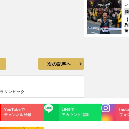
い
の
陸
【
列
黄
し
期
き
く
次の記事へ
パラリンピック
Instagra
LINE
YouTubeで
LINEで
Inst
m
チャンネル登録
アカウント追加
フォ