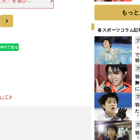
き方」を選び取
が広がるように
もっと
伝えたいことを
次
各スポーツコラム記
フ
LINEで送る
「
で
羽
ジ
フ
羽
舞
に
で
ついて
フ
羽
た
「
知
フ
羽
「