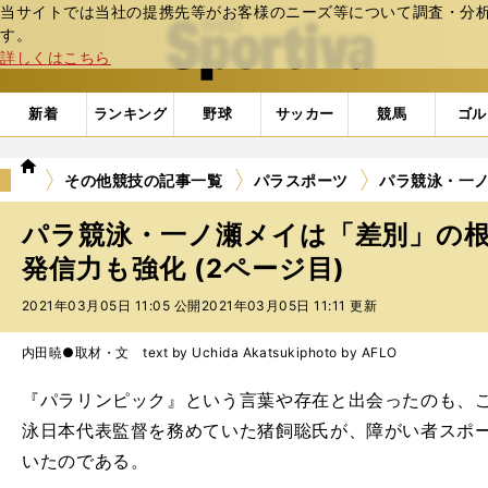
当サイトでは当社の提携先等がお客様のニーズ等について調査・分析し
web Sportiva (webスポルティーバ)
す。
詳しくはこちら
新着
ランキング
野球
サッカー
競馬
ゴル
we
その他競技の記事一覧
パラスポーツ
パラ競泳・一
b
ス
パラ競泳・一ノ瀬メイは「差別」の
ポ
ル
発信力も強化 (2ページ目)
テ
2021年03月05日 11:05 公開
2021年03月05日 11:11 更新
ィ
ー
バ
内田暁●取材・文 text by Uchida Akatsuki
photo by AFLO
『パラリンピック』という言葉や存在と出会ったのも、
泳日本代表監督を務めていた猪飼聡氏が、障がい者スポ
いたのである。