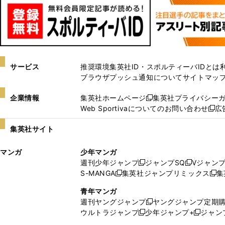
サービス
推奨環境
集英社ID・スポルティーバIDとは
ブラウザプッシュ通知について
サイトマッ
企業情報
集英社ホームページ
集英社プライバシー
新
Web Sportivaについてのお問い合わせ
広
し
新
い
し
集英社サイト
ウ
い
ィ
ウ
マンガ
少年マンガ
ン
ィ
週刊少年ジャンプ
ジャンプSQ
Vジャン
ド
ン
新
新
S-MANGA
集英社ジャンプリミックス
集
ウ
ド
新
し
し
新
で
ウ
し
い
い
し
青年マンガ
開
で
い
ウ
ウ
い
週刊ヤングジャンプ
ヤングジャンプ定期
新
く
開
ウ
ィ
ィ
ウ
ウルトラジャンプ
少年ジャンプ+
ジャン
新
し
新
く
ィ
ン
ン
ィ
し
い
し