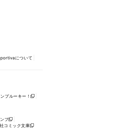
Sportivaについて
ャンプルーキー！
新
し
い
ウ
ャンプ
新
ィ
社コミック文庫
し
新
ン
い
し