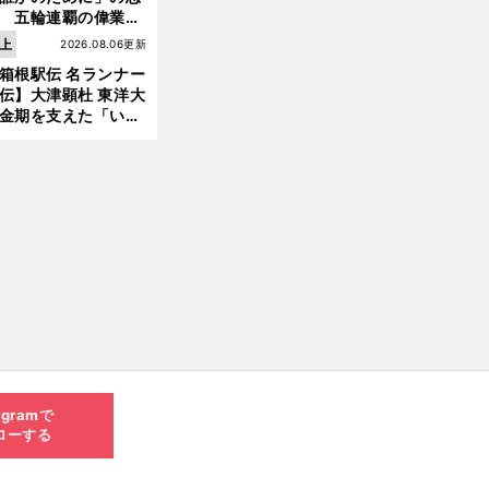
 五輪連覇の偉業へ
道のり
上
2026.08.06更新
箱根駅伝 名ランナー
伝】大津顕杜 東洋大
金期を支えた「いぶ
銀」の存在 最後は同
の設楽兄弟も受賞で
なかった金栗杯に輝
agramで
ローする