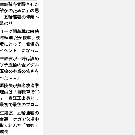
生結弦を覚醒させた
誰かのために」の思
 五輪連覇の偉業へ
道のり
リーグ開幕戦は白熱
逆転劇 だが観客、視
者にとって「価値あ
イベント」になって
たか
生結弦が一時は諦め
ソチ五輪の金メダル
五輪の本当の怖さを
った......」
原陵矢が無名校進学
理由は「自転車で13
」 春江工出身とし
最初で最後のプロ野
選手となった
生結弦、五輪連覇の
台裏 ケガで欠場中
取り組んだ「勉強」
成長