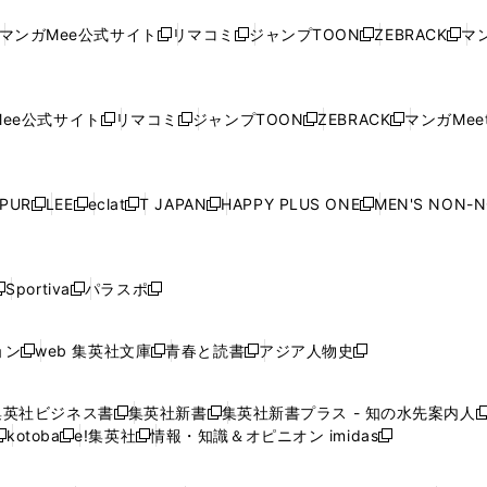
ド
ド
ン
ド
ド
ド
い
ウ
い
ウ
い
ウ
い
ウ
ウ
ド
ウ
ウ
ウ
マンガMee公式サイト
リマコミ
ジャンプTOON
ZEBRACK
マン
新
新
新
新
ウ
ィ
ウ
ィ
ウ
ィ
ウ
で
で
ウ
で
で
で
し
し
し
し
し
ィ
ン
ィ
ン
ィ
ン
ィ
開
開
で
開
開
開
い
い
い
い
い
ン
ド
ン
ド
ン
ド
ン
く
く
開
く
く
く
ウ
ウ
ウ
ウ
ウ
ド
ウ
ド
ウ
ド
ウ
ド
ee公式サイト
リマコミ
ジャンプTOON
ZEBRACK
マンガMeet
く
新
新
新
新
ィ
ィ
ィ
ィ
ィ
ウ
で
ウ
で
ウ
で
ウ
し
し
し
し
ン
ン
ン
ン
ン
で
開
で
開
で
開
で
い
い
い
い
ド
ド
ド
ド
ド
開
く
開
く
開
く
開
ウ
ウ
ウ
ウ
ウ
ウ
ウ
ウ
ウ
PUR
LEE
eclat
T JAPAN
HAPPY PLUS ONE
MEN'S NON-
く
く
く
く
新
新
新
新
新
ィ
ィ
ィ
ィ
で
で
で
で
で
し
し
し
し
し
ン
ン
ン
ン
開
開
開
開
開
い
い
い
い
い
ド
ド
ド
ド
く
く
く
く
く
ウ
ウ
ウ
ウ
ウ
ウ
ウ
ウ
ウ
Sportiva
パラスポ
新
新
ィ
ィ
ィ
ィ
ィ
で
で
で
で
し
し
し
ン
ン
ン
ン
ン
開
開
開
開
い
い
い
ド
ド
ド
ド
ド
ョン
web 集英社文庫
青春と読書
アジア人物史
く
く
く
く
新
新
新
新
ウ
ウ
ウ
ウ
ウ
ウ
ウ
ウ
し
し
し
し
ィ
ィ
ィ
で
で
で
で
で
い
い
い
い
ン
ン
ン
集英社ビジネス書
集英社新書
集英社新書プラス - 知の水先案内人
開
開
開
開
開
新
新
新
ウ
ウ
ウ
ウ
ド
ド
ド
kotoba
e!集英社
情報・知識＆オピニオン imidas
く
く
く
く
く
新
し
新
し
新
ィ
ィ
ィ
ィ
ウ
ウ
ウ
し
し
い
し
い
し
ン
ン
ン
ン
で
で
で
い
い
ウ
い
ウ
い