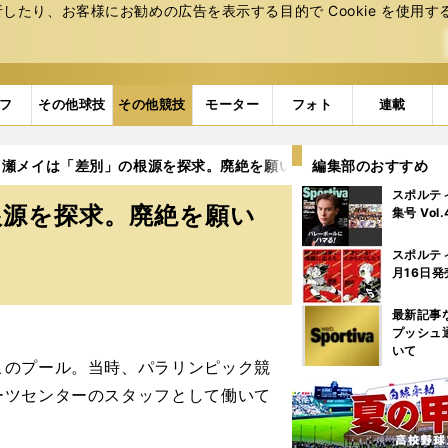
たり、お客様にお勧めの広告を表⽰する⽬的で Cookie を使⽤す
フ
その他球技
その他競技
モーター
フォト
連載
ノ瀬メイは「差別」の根源を探求。廃絶を願い発信力も強化
編集部のおすすめ
2ペ
スポルテ
根源を探求。廃絶を願い
集号 Vol
スポルテ
月16日発
最新記事
プッシュ
いて
このプール。当時、パラリンピック競
ーツセンターのスタッフとして働いて