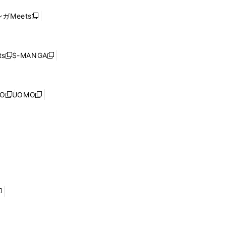
ド
ウ
い
ウ
ガMeets
新
ィ
ウ
で
し
ン
ィ
開
い
ド
ン
く
ウ
ウ
ド
s
S-MANGA
新
新
ィ
で
ウ
し
し
ン
開
で
い
い
ド
く
開
ウ
ウ
ウ
NO
UOMO
く
新
新
ィ
ィ
で
し
し
ン
ン
開
い
い
ド
ド
く
ウ
ウ
ウ
ウ
ィ
ィ
で
で
ン
ン
開
開
ド
ド
く
く
ウ
ウ
で
で
開
開
く
く
し
い
ウ