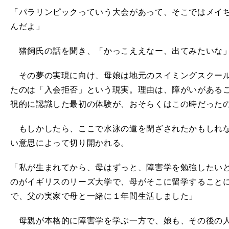
「パラリンピックっていう大会があって、そこではメイ
んだよ」
猪飼氏の話を聞き、「かっこええなー、出てみたいな」
その夢の実現に向け、母娘は地元のスイミングスクール
たのは「入会拒否」という現実。理由は、障がいがある
視的に認識した最初の体験が、おそらくはこの時だった
もしかしたら、ここで水泳の道を閉ざされたかもしれな
い意思によって切り開かれる。
「私が生まれてから、母はずっと、障害学を勉強したい
のがイギリスのリーズ大学で、母がそこに留学すること
で、父の実家で母と一緒に１年間生活しました」
母親が本格的に障害学を学ぶ一方で、娘も、その後の人