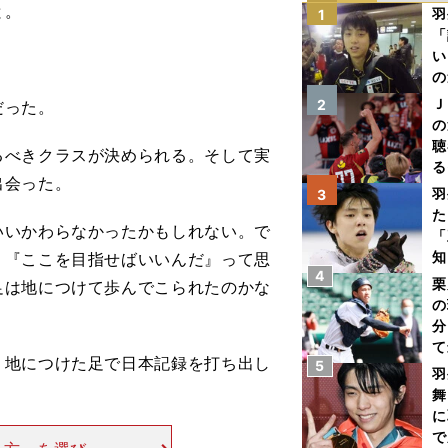
と。
羽
1
「
い
の
Ｊ
2
だった。
の
聴
べきクラスが決められる。そして実
る
出会った。
い
羽
3
た
いいかわらなかったかもしれない。で
「
知
、『ここを目指せばいいんだ』って思
4
栗
足は地につけて歩んでこられたのかな
の
分
て
地につけた足で日本記録を打ち出し
5
球
羽
舞
に
で