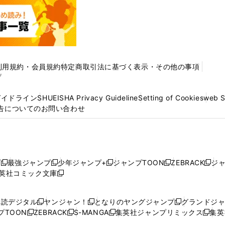
利用規約・会員規約
特定商取引法に基づく表示・その他の事項
プ
ガイドライン
SHUEISHA Privacy Guideline
Setting of Cookies
web 
告についてのお問い合わせ
プ
最強ジャンプ
少年ジャンプ+
ジャンプTOON
ZEBRACK
ジ
新
新
新
新
新
英社コミック文庫
し
新
し
し
し
し
い
い
し
い
い
い
ウ
ウ
い
ウ
ウ
ウ
購読デジタル
ヤンジャン！
となりのヤングジャンプ
グランドジ
新
新
新
ィ
ィ
ウ
ィ
ィ
ィ
プTOON
ZEBRACK
S-MANGA
集英社ジャンプリミックス
集英
新
し
新
し
新
し
新
ン
ン
ィ
ン
ン
ン
し
い
し
い
し
い
し