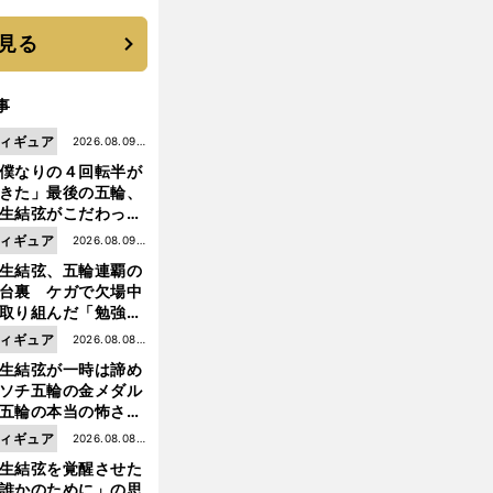
見る
事
ィギュア
2026.08.09更
僕なりの４回転半が
新
きた」最後の五輪、
生結弦がこだわった
ャンプの美学
ィギュア
2026.08.09更
生結弦、五輪連覇の
新
台裏 ケガで欠場中
取り組んだ「勉強」
成長
ィギュア
2026.08.08更
生結弦が一時は諦め
新
ソチ五輪の金メダル
五輪の本当の怖さを
った......」
ィギュア
2026.08.08更
前
へ
生結弦を覚醒させた
新
誰かのために」の思