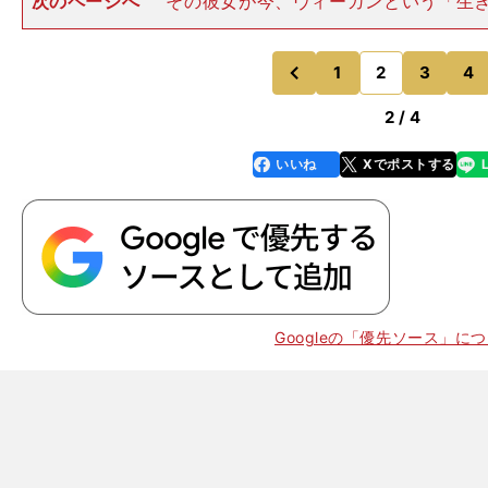
次のページへ
その彼女が今、ヴィーガンという「生
ることで、環境問題や種差別に対する意識喚起を、波紋
人から人へと伝えようとしている。「私は思ったこと、
言ってるだけで、とくに
1
2
3
4
のページへ
のページへ
前
2 / 4
いいね
Xでポストする
line
faceboo
x
k
Googleの「優先ソース」に