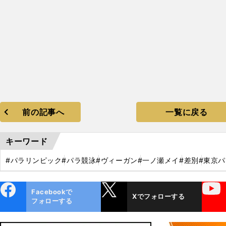
前の記事へ
一覧に戻る
キーワード
#パラリンピック
#パラ競泳
#ヴィーガン
#一ノ瀬メイ
#差別
#東京
ebo
X
YouTube
Facebookで
Xでフォローする
ok
フォローする