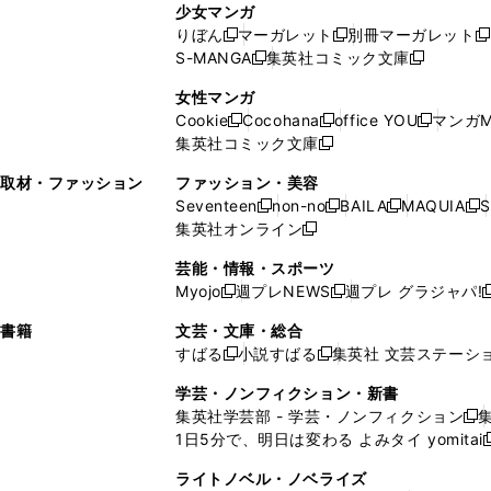
ン
ド
ド
ン
少女マンガ
い
ウ
い
ド
ウ
ウ
ド
りぼん
マーガレット
別冊マーガレット
新
新
新
ウ
ィ
ウ
ウ
で
で
ウ
S-MANGA
集英社コミック文庫
し
新
し
新
ィ
ン
ィ
で
開
開
で
い
し
い
し
ン
ド
ン
女性マンガ
開
く
く
開
ウ
い
ウ
い
ド
ウ
ド
Cookie
Cocohana
office YOU
マンガM
く
く
新
新
新
ィ
ウ
ィ
ウ
ウ
で
ウ
集英社コミック文庫
し
新
し
し
ン
ィ
ン
ィ
で
開
で
い
し
い
い
ド
ン
ド
ン
取材・ファッション
ファッション・美容
開
く
開
ウ
い
ウ
ウ
ウ
ド
ウ
ド
Seventeen
non-no
BAILA
MAQUIA
S
く
く
新
新
新
新
ィ
ウ
ィ
ィ
で
ウ
で
ウ
集英社オンライン
し
新
し
し
し
ン
ィ
ン
ン
開
で
開
で
い
し
い
い
い
ド
ン
ド
ド
芸能・情報・スポーツ
く
開
く
開
ウ
い
ウ
ウ
ウ
ウ
ド
ウ
ウ
Myojo
週プレNEWS
週プレ グラジャパ!
く
く
新
新
新
ィ
ウ
ィ
ィ
ィ
で
ウ
で
で
し
し
ン
ィ
ン
ン
ン
書籍
文芸・文庫・総合
開
で
開
開
い
い
ド
ン
ド
ド
ド
すばる
小説すばる
集英社 文芸ステーシ
く
開
く
く
新
新
ウ
ウ
ウ
ド
ウ
ウ
ウ
く
し
し
ィ
ィ
学芸・ノンフィクション・新書
で
ウ
で
で
で
い
い
ン
ン
集英社学芸部 - 学芸・ノンフィクション
開
で
開
開
開
新
ウ
ウ
ド
ド
1日5分で、明日は変わる よみタイ yomitai
く
開
く
く
く
し
新
ィ
ィ
ウ
ウ
く
い
ン
ン
ライトノベル・ノベライズ
で
で
ウ