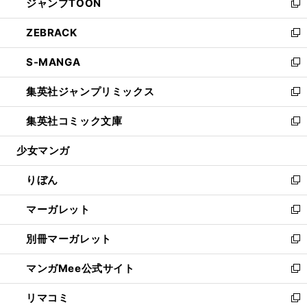
ジャンプTOON
く
で
ド
ィ
い
新
開
ウ
ン
ウ
し
ZEBRACK
く
で
ド
ィ
い
新
開
ウ
ン
ウ
し
S-MANGA
く
で
ド
ィ
い
新
開
ウ
ン
ウ
し
集英社ジャンプリミックス
く
で
ド
ィ
い
新
開
ウ
ン
ウ
し
集英社コミック文庫
く
で
ド
ィ
い
新
開
ウ
ン
ウ
し
少女マンガ
く
で
ド
ィ
い
開
ウ
ン
ウ
りぼん
く
で
ド
ィ
新
開
ウ
ン
し
マーガレット
く
で
ド
い
新
開
ウ
ウ
し
別冊マーガレット
く
で
ィ
い
新
開
ン
ウ
し
マンガMee公式サイト
く
ド
ィ
い
新
ウ
ン
ウ
し
リマコミ
で
ド
ィ
い
新