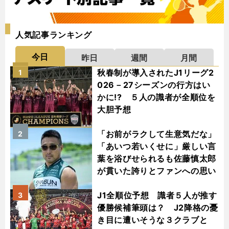
人気記事ランキング
今日
昨日
週間
月間
秋春制が導入されたJ1リーグ2
1
026－27シーズンの行方はい
かに!? ５人の識者が全順位を
大胆予想
「お前がラクして生意気だな」
2
「あいつ若いくせに」厳しい言
葉を浴びせられるも佐藤慎太郎
が貫いた誇りとファンへの思い
J1全順位予想 識者５人が推す
3
優勝候補筆頭は？ J2降格の憂
き目に遭いそうな３クラブと