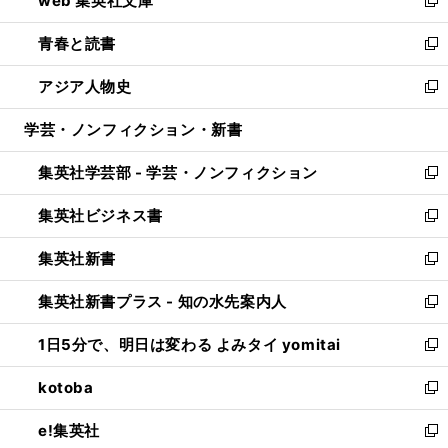
web 集英社文庫
ド
ィ
い
新
ウ
ン
ウ
し
青春と読書
で
ド
ィ
い
新
開
ウ
ン
ウ
し
アジア人物史
く
で
ド
ィ
い
新
開
ウ
ン
ウ
し
学芸・ノンフィクション・新書
く
で
ド
ィ
い
開
ウ
ン
ウ
集英社学芸部 - 学芸・ノンフィクション
く
で
ド
ィ
新
開
ウ
ン
し
集英社ビジネス書
く
で
ド
い
新
開
ウ
ウ
し
集英社新書
く
で
ィ
い
新
開
ン
ウ
し
集英社新書プラス - 知の水先案内人
く
ド
ィ
い
新
ウ
ン
ウ
し
1日5分で、明日は変わる よみタイ yomitai
で
ド
ィ
い
新
開
ウ
ン
ウ
し
kotoba
く
で
ド
ィ
い
新
開
ウ
ン
ウ
し
e!集英社
く
で
ド
ィ
い
新