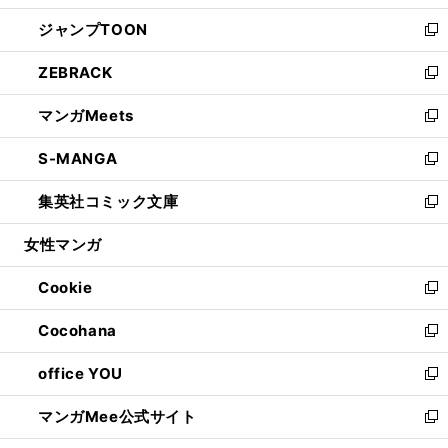
開
ウ
ン
ウ
し
ジャンプTOON
く
で
ド
ィ
い
新
開
ウ
ン
ウ
し
ZEBRACK
く
で
ド
ィ
い
新
開
ウ
ン
ウ
し
マンガMeets
く
で
ド
ィ
い
新
開
ウ
ン
ウ
し
S-MANGA
く
で
ド
ィ
い
新
開
ウ
ン
ウ
し
集英社コミック文庫
く
で
ド
ィ
い
新
開
ウ
ン
ウ
し
女性マンガ
く
で
ド
ィ
い
開
ウ
ン
ウ
Cookie
く
で
ド
ィ
新
開
ウ
ン
し
Cocohana
く
で
ド
い
新
開
ウ
ウ
し
office YOU
く
で
ィ
い
新
開
ン
ウ
し
マンガMee公式サイト
く
ド
ィ
い
新
ウ
ン
ウ
し