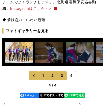
チームでよくランチします」。北海道電気保安協会勤
務。
Instagramはこちら＞＞
◆撮影協力：いわい珈琲
フォトギャラリーを見る
1
2
3
4
のページへ
前
4 / 4
いいね
Xでポストする
LINEで送る
line
faceboo
x
k