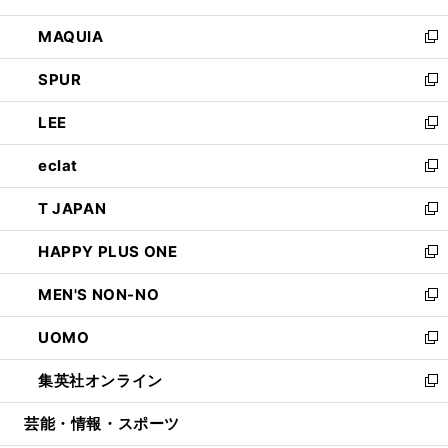
ン
ウ
し
MAQUIA
ド
ィ
い
新
ウ
ン
ウ
し
SPUR
で
ド
ィ
い
新
開
ウ
ン
ウ
し
LEE
く
で
ド
ィ
い
新
開
ウ
ン
ウ
し
eclat
く
で
ド
ィ
い
新
開
ウ
ン
ウ
し
T JAPAN
く
で
ド
ィ
い
新
開
ウ
ン
ウ
し
HAPPY PLUS ONE
く
で
ド
ィ
い
新
開
ウ
ン
ウ
し
MEN'S NON-NO
く
で
ド
ィ
い
新
開
ウ
ン
ウ
し
UOMO
く
で
ド
ィ
い
新
開
ウ
ン
ウ
し
集英社オンライン
く
で
ド
ィ
い
新
開
ウ
ン
ウ
し
芸能・情報・スポーツ
く
で
ド
ィ
い
開
ウ
ン
ウ