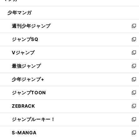
閉
ウ
じ
少年マンガ
で
る
開
週刊少年ジャンプ
く
新
し
ジャンプSQ
い
新
ウ
し
Vジャンプ
ィ
い
新
ン
ウ
し
最強ジャンプ
ド
ィ
い
新
ウ
ン
ウ
し
少年ジャンプ+
で
ド
ィ
い
新
開
ウ
ン
ウ
し
ジャンプTOON
く
で
ド
ィ
い
新
開
ウ
ン
ウ
し
ZEBRACK
く
で
ド
ィ
い
新
開
ウ
ン
ウ
し
ジャンプルーキー！
く
で
ド
ィ
い
新
開
ウ
ン
ウ
し
S-MANGA
く
で
ド
ィ
い
新