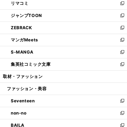
リマコミ
で
ド
ィ
い
新
開
ウ
ン
ウ
し
ジャンプTOON
く
で
ド
ィ
い
新
開
ウ
ン
ウ
し
ZEBRACK
く
で
ド
ィ
い
新
開
ウ
ン
ウ
し
マンガMeets
く
で
ド
ィ
い
新
開
ウ
ン
ウ
し
S-MANGA
く
で
ド
ィ
い
新
開
ウ
ン
ウ
し
集英社コミック文庫
く
で
ド
ィ
い
新
開
ウ
ン
ウ
し
取材・ファッション
く
で
ド
ィ
い
開
ウ
ン
ウ
ファッション・美容
く
で
ド
ィ
開
ウ
ン
Seventeen
く
で
ド
新
開
ウ
し
non-no
く
で
い
新
開
ウ
し
BAILA
く
ィ
い
新