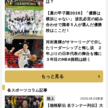
は？
4
【夏の甲子園2026】「優勝は
横浜じゃない」 波乱必至の組み
合わせで識者５人が選んだ優勝
校はここだ！
5
河村勇輝がサマーリーグで示し
たリーダーシップと悔し涙 ２
年ぶりの日本代表の舞台を糧に
３年目のNBA挑戦は続く
もっと見る
各スポーツコラム記事
陸上
2026.08.06更新
【箱根駅伝 名ランナー列伝】大