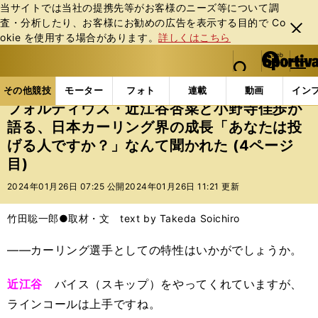
当サイトでは当社の提携先等がお客様のニーズ等について調
査・分析したり、お客様にお勧めの広告を表⽰する⽬的で Co
閉じ
okie を使⽤する場合があります。
詳しくはこちら
る
マイペ
web Sportiva (webスポルティーバ)
検索
メニュ
we
ー
その他競技の記事一覧
その他競技
冬季競技
フ
b
ジ
その他競技
モーター
フォト
連載
動画
イン
ス
フォルティウス・近江谷杏菜と小野寺佳歩が
ポ
語る、日本カーリング界の成長「あなたは投
ル
げる人ですか？」なんて聞かれた (4ページ
テ
ィ
目)
ー
2024年01月26日 07:25 公開
2024年01月26日 11:21 更新
バ
竹田聡一郎●取材・文 text by Takeda Soichiro
――カーリング選手としての特性はいかがでしょうか。
近江谷
バイス（スキップ）をやってくれていますが、
ラインコールは上手ですね。