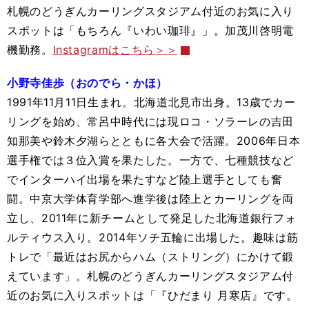
札幌のどうぎんカーリングスタジアム付近のお気に入り
スポットは「もちろん『いわい珈琲』」。加茂川啓明電
機勤務。
Instagramはこちら＞＞
小野寺佳歩（おのでら・かほ）
1991年11月11日生まれ。北海道北見市出身。13歳でカー
リングを始め、常呂中時代には現ロコ・ソラーレの吉田
知那美や鈴木夕湖らとともに各大会で活躍。2006年日本
選手権では３位入賞を果たした。一方で、七種競技など
でインターハイ出場を果たすなど陸上選手としても奮
闘。中京大学体育学部へ進学後は陸上とカーリングを両
立し、2011年に新チームとして発足した北海道銀行フォ
ルティウス入り。2014年ソチ五輪に出場した。趣味は筋
トレで「最近はお尻からハム（ストリング）にかけて鍛
えています」。札幌のどうぎんカーリングスタジアム付
近のお気に入りスポットは「『ひだまり 月寒店』です。