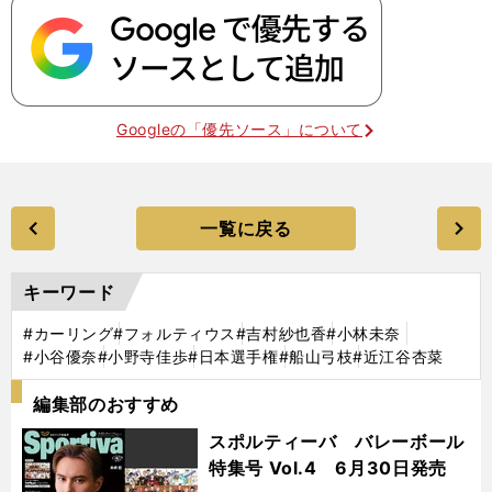
Googleの「優先ソース」について
一覧に戻る
キーワード
#カーリング
#フォルティウス
#吉村紗也香
#小林未奈
#小谷優奈
#小野寺佳歩
#日本選手権
#船山弓枝
#近江谷杏菜
編集部のおすすめ
スポルティーバ バレーボール
特集号 Vol.4 6月30日発売