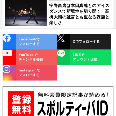
宇野昌磨は本田真凜とのアイス
ダンスで新境地を切り開く 高
橋大輔の証言とも重なる課題と
楽しさ
cebo
X
Facebookで
Xでフォローする
ok
フォローする
uTube
LINE
YouTubeで
LINEで
チャンネル登録
アカウント追加
カ
K
」
々
！
stagra
ーリング界の「
ING
など豪華面
がフォルティウスをサポート
日本選手権での飛躍を誓う近江谷杏菜と小野寺佳歩
Instagramで
m
フォローする