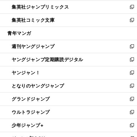
開
ウ
ン
ウ
し
集英社ジャンプリミックス
く
で
ド
ィ
い
新
開
ウ
ン
ウ
し
集英社コミック文庫
く
で
ド
ィ
い
新
開
ウ
ン
ウ
し
青年マンガ
く
で
ド
ィ
い
開
ウ
ン
ウ
週刊ヤングジャンプ
く
で
ド
ィ
新
開
ウ
ン
し
ヤングジャンプ定期購読デジタル
く
で
ド
い
新
開
ウ
ウ
し
ヤンジャン！
く
で
ィ
い
新
開
ン
ウ
し
となりのヤングジャンプ
く
ド
ィ
い
新
ウ
ン
ウ
し
グランドジャンプ
で
ド
ィ
い
新
開
ウ
ン
ウ
し
ウルトラジャンプ
く
で
ド
ィ
い
新
開
ウ
ン
ウ
し
少年ジャンプ+
く
で
ド
ィ
い
新
開
ウ
ン
ウ
し