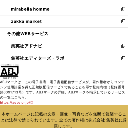
開
ウ
ン
ウ
し
mirabella homme
く
で
ド
ィ
い
新
開
ウ
ン
ウ
し
zakka market
く
で
ド
ィ
い
新
開
ウ
ン
ウ
し
その他WEBサービス
く
で
ド
ィ
い
開
ウ
ン
ウ
集英社アドナビ
く
で
ド
ィ
新
開
ウ
ン
し
集英社エディターズ・ラボ
く
で
ド
い
新
開
ウ
ウ
し
く
で
ィ
い
開
ン
ウ
ABJマークは、この電子書店・電子書籍配信サービスが、著作権者からコンテ
く
ド
ィ
ンツ使用許諾を得た正規版配信サービスであることを示す登録商標（登録番号
ウ
ン
第6091713号）です。ABJマークの詳細、ABJマークを掲示しているサービス
で
ド
の一覧はこちら。
開
ウ
https://aebs.or.jp/
新
く
で
し
い
開
本ホームページに記載の文章・画像・写真などを無断で複製するこ
ウ
く
とは法律で禁じられています。全ての著作権は株式会社 集英社に帰
ィ
属します。
ン