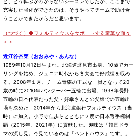
と、どう転ぶかわからないシーズンでしたが、ここまで
充実した強化ができたのは、そうやってチームで助け合
うことができたからだと思います。
（つづく）◆フォルティウスをサポートする豪華な面々
＞＞
近江谷杏菜（おおみや・あんな）
1989年10月12日生まれ。北海道北見市出身。10歳でカー
リングを始め、ジュニア時代から各大会で好成績を収め
る。2008年１月、チーム青森の正式な一員となって20
歳の時に2010年バンクーバー五輪に出場。1998年長野
五輪の日本代表だった父・好幸さんとの父娘での五輪出
場を決めた。2014年から北海道銀行フォルティウス（当
時）に加入。小野寺佳歩らとともに２度の日本選手権制
覇（2015年、2021年）に貢献した。趣味は「韓国ドラ
マの流し見。今見ているのは『ペントハウス』です」。