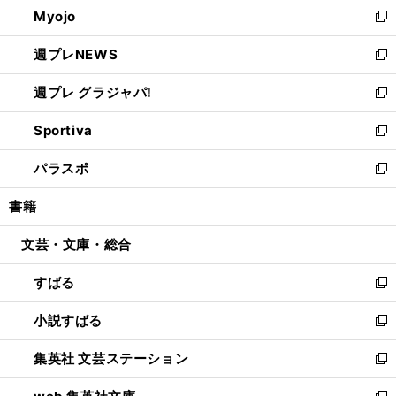
Myojo
く
で
ド
ィ
新
開
ウ
ン
し
週プレNEWS
く
で
ド
い
新
開
ウ
ウ
し
週プレ グラジャパ!
く
で
ィ
い
新
開
ン
ウ
し
Sportiva
く
ド
ィ
い
新
ウ
ン
ウ
し
パラスポ
で
ド
ィ
い
新
開
ウ
ン
ウ
し
書籍
く
で
ド
ィ
い
開
ウ
ン
ウ
文芸・文庫・総合
く
で
ド
ィ
開
ウ
ン
すばる
く
で
ド
新
開
ウ
し
小説すばる
く
で
い
新
開
ウ
し
集英社 文芸ステーション
く
ィ
い
新
ン
ウ
し