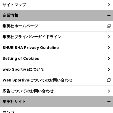
サイトマップ
企業情報
開
く/
集英社ホームページ
新
閉
し
じ
集英社プライバシーガイドライン
い
る
ウ
SHUEISHA Privacy Guideline
ィ
ン
Setting of Cookies
ド
ウ
web Sportivaについて
で
開
Web Sportivaについてのお問い合わせ
く
新
し
広告についてのお問い合わせ
い
ウ
集英社サイト
ィ
開
ン
く/
マンガ
ド