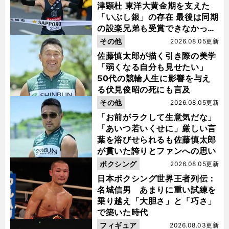
津顕杜 東洋大黄金期を支えた
「いぶし銀」の存在 最後は同期
の設楽兄弟も受賞できなかった
金栗杯に輝く
その他
2026.08.05更新
佐藤慎太郎が描く引き際の美学
「弱くなる自分も見せたい」
50代の競輪人生に影響を与え
る伏見俊昭の死にも言及
その他
2026.08.05更新
「お前がラクして生意気だな」
「あいつ若いくせに」厳しい言
葉を浴びせられるも佐藤慎太郎
が貫いた誇りとファンへの思い
ボクシング
2026.08.05更新
日本ボクシング世界王者列伝：
名城信男 あまりに重い試練を
乗り越え「大胆さ」と「巧さ」
で築いた時代
フィギュア
2026.08.03更新