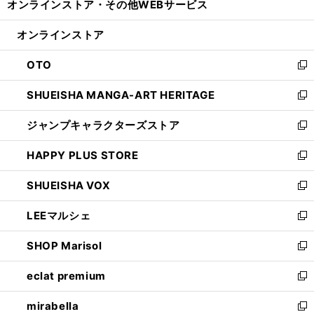
オンラインストア・
その他WEBサービス
く
で
ィ
い
開
ン
ウ
オンラインストア
く
ド
ィ
ウ
ン
OTO
で
ド
新
開
ウ
し
SHUEISHA MANGA-ART HERITAGE
く
で
い
新
開
ウ
し
ジャンプキャラクターズストア
く
ィ
い
新
ン
ウ
し
HAPPY PLUS STORE
ド
ィ
い
新
ウ
ン
ウ
し
SHUEISHA VOX
で
ド
ィ
い
新
開
ウ
ン
ウ
し
LEEマルシェ
く
で
ド
ィ
い
新
開
ウ
ン
ウ
し
SHOP Marisol
く
で
ド
ィ
い
新
開
ウ
ン
ウ
し
eclat premium
く
で
ド
ィ
い
新
開
ウ
ン
ウ
し
mirabella
く
で
ド
ィ
い
新