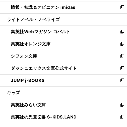
開
ウ
ン
ウ
し
情報・知識＆オピニオン imidas
く
で
ド
ィ
い
新
開
ウ
ン
ウ
し
ライトノベル・ノベライズ
く
で
ド
ィ
い
開
ウ
ン
ウ
集英社Webマガジン コバルト
く
で
ド
ィ
新
開
ウ
ン
し
集英社オレンジ文庫
く
で
ド
い
新
開
ウ
ウ
し
シフォン文庫
く
で
ィ
い
新
開
ン
ウ
し
ダッシュエックス文庫公式サイト
く
ド
ィ
い
新
ウ
ン
ウ
し
JUMP j-BOOKS
で
ド
ィ
い
新
開
ウ
ン
ウ
し
キッズ
く
で
ド
ィ
い
開
ウ
ン
ウ
集英社みらい文庫
く
で
ド
ィ
新
開
ウ
ン
し
集英社の児童図書 S-KIDS.LAND
く
で
ド
い
新
開
ウ
ウ
し