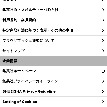
閉
じ
集英社ID・スポルティーバIDとは
る
利用規約・会員規約
特定商取引法に基づく表示・その他の事項
ブラウザプッシュ通知について
サイトマップ
企業情報
開
く/
集英社ホームページ
新
閉
し
じ
集英社プライバシーガイドライン
い
る
ウ
SHUEISHA Privacy Guideline
ィ
ン
Setting of Cookies
ド