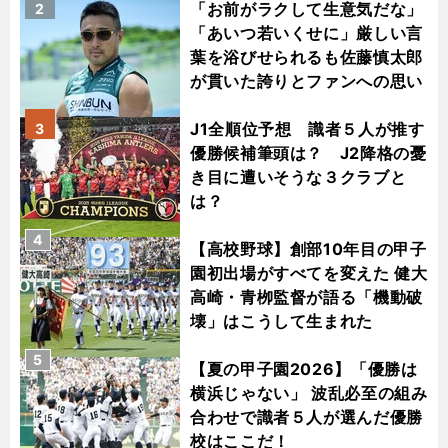
「お前がラクして生意気だな」
2
「あいつ若いくせに」厳しい言
葉を浴びせられるも佐藤慎太郎
が貫いた誇りとファンへの思い
J1全順位予想 識者５人が推す
3
優勝候補筆頭は？ J2降格の憂
き目に遭いそうな３クラブと
は？
4
【高校野球】創部10年目の甲子
園初出場がすべてを変えた 健大
高崎・青栁監督が語る「機動破
壊」はこうして生まれた
5
【夏の甲子園2026】「優勝は
横浜じゃない」 波乱必至の組み
合わせで識者５人が選んだ優勝
校はここだ！