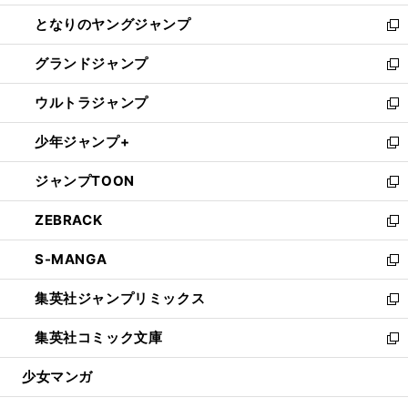
開
ン
ウ
し
となりのヤングジャンプ
く
ド
ィ
い
新
ウ
ン
ウ
し
グランドジャンプ
で
ド
ィ
い
新
開
ウ
ン
ウ
し
ウルトラジャンプ
く
で
ド
ィ
い
新
開
ウ
ン
ウ
し
少年ジャンプ+
く
で
ド
ィ
い
新
開
ウ
ン
ウ
し
ジャンプTOON
く
で
ド
ィ
い
新
開
ウ
ン
ウ
し
ZEBRACK
く
で
ド
ィ
い
新
開
ウ
ン
ウ
し
S-MANGA
く
で
ド
ィ
い
新
開
ウ
ン
ウ
し
集英社ジャンプリミックス
く
で
ド
ィ
い
新
開
ウ
ン
ウ
し
集英社コミック文庫
く
で
ド
ィ
い
新
開
ウ
ン
ウ
し
少女マンガ
く
で
ド
ィ
い
開
ウ
ン
ウ