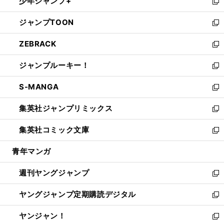
少年ジャンプ+
で
ド
ィ
い
新
開
ウ
ン
ウ
し
ジャンプTOON
く
で
ド
ィ
い
新
開
ウ
ン
ウ
し
ZEBRACK
く
で
ド
ィ
い
新
開
ウ
ン
ウ
し
ジャンプルーキー！
く
で
ド
ィ
い
新
開
ウ
ン
ウ
し
S-MANGA
く
で
ド
ィ
い
新
開
ウ
ン
ウ
し
集英社ジャンプリミックス
く
で
ド
ィ
い
新
開
ウ
ン
ウ
し
集英社コミック文庫
く
で
ド
ィ
い
新
開
ウ
ン
ウ
し
青年マンガ
く
で
ド
ィ
い
開
ウ
ン
ウ
週刊ヤングジャンプ
く
で
ド
ィ
新
開
ウ
ン
し
ヤングジャンプ定期購読デジタル
く
で
ド
い
新
開
ウ
ウ
し
ヤンジャン！
く
で
ィ
い
新