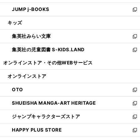
ウ
ン
ウ
し
JUMP j-BOOKS
で
ド
ィ
い
新
開
ウ
ン
ウ
し
キッズ
く
で
ド
ィ
い
開
ウ
ン
ウ
集英社みらい文庫
く
で
ド
ィ
新
開
ウ
ン
し
集英社の児童図書 S-KIDS.LAND
く
で
ド
い
新
開
ウ
ウ
し
オンラインストア・
その他WEBサービス
く
で
ィ
い
開
ン
ウ
オンラインストア
く
ド
ィ
ウ
ン
OTO
で
ド
新
開
ウ
し
SHUEISHA MANGA-ART HERITAGE
く
で
い
新
開
ウ
し
ジャンプキャラクターズストア
く
ィ
い
新
ン
ウ
し
HAPPY PLUS STORE
ド
ィ
い
新
ウ
ン
ウ
し