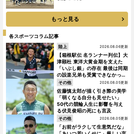
もっと見る
各スポーツコラム記事
陸上
2026.08.06更新
【箱根駅伝 名ランナー列伝】大
津顕杜 東洋大黄金期を支えた
「いぶし銀」の存在 最後は同期
の設楽兄弟も受賞できなかった
金栗杯に輝く
その他
2026.08.05更新
佐藤慎太郎が描く引き際の美学
「弱くなる自分も見せたい」
50代の競輪人生に影響を与え
る伏見俊昭の死にも言及
その他
2026.08.05更新
「お前がラクして生意気だな」
「あいつ若いくせに」厳しい言