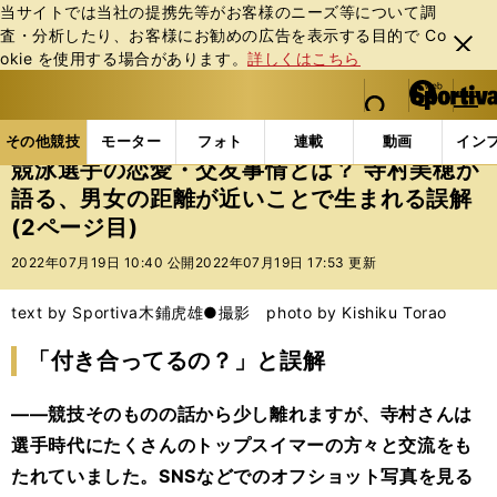
当サイトでは当社の提携先等がお客様のニーズ等について調
査・分析したり、お客様にお勧めの広告を表⽰する⽬的で Co
閉じ
okie を使⽤する場合があります。
詳しくはこちら
る
マイペ
web Sportiva (webスポルティーバ)
検索
メニュ
we
ー
その他競技の記事一覧
その他競技
その他
競泳選
b
ジ
その他競技
モーター
フォト
連載
動画
イン
ス
競泳選手の恋愛・交友事情とは？ 寺村美穂が
ポ
語る、男女の距離が近いことで生まれる誤解
ル
(2ページ目)
テ
ィ
2022年07月19日 10:40 公開
2022年07月19日 17:53 更新
ー
バ
text by Sportiva
木鋪虎雄●撮影 photo by Kishiku Torao
「付き合ってるの？」と誤解
――競技そのものの話から少し離れますが、寺村さんは
選手時代にたくさんのトップスイマーの方々と交流をも
たれていました。SNSなどでのオフショット写真を見る