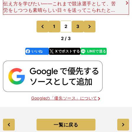
伝え方を学びたい――これまで競泳選手として、苦
労をしつつも素晴らしい日々を送ってこられたと思
います。今後はどのような目標をお持ちですか。
引退して１年くらい経ちますが、水泳に関すること
次
1
2
3
のページへ
のページへ
を第一に考え
前
2 / 3
いいね
Xでポストする
LINEで送る
line
faceboo
x
k
Googleの「優先ソース」について
一覧に戻る