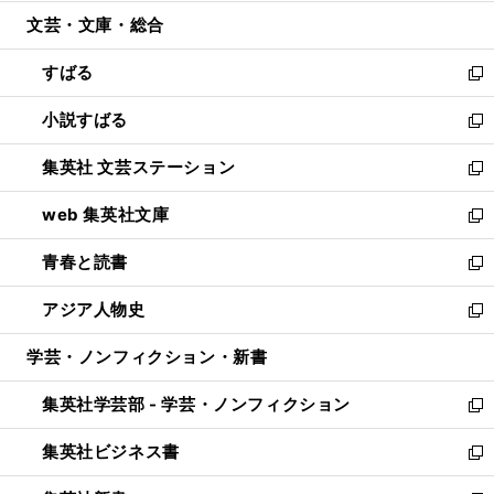
開
ウ
ン
ウ
文芸・文庫・総合
く
で
ド
ィ
開
ウ
ン
すばる
く
で
ド
新
開
ウ
し
小説すばる
く
で
い
新
開
ウ
し
集英社 文芸ステーション
く
ィ
い
新
ン
ウ
し
web 集英社文庫
ド
ィ
い
新
ウ
ン
ウ
し
青春と読書
で
ド
ィ
い
新
開
ウ
ン
ウ
し
アジア人物史
く
で
ド
ィ
い
新
開
ウ
ン
ウ
し
学芸・ノンフィクション・新書
く
で
ド
ィ
い
開
ウ
ン
ウ
集英社学芸部 - 学芸・ノンフィクション
く
で
ド
ィ
新
開
ウ
ン
し
集英社ビジネス書
く
で
ド
い
新
開
ウ
ウ
し