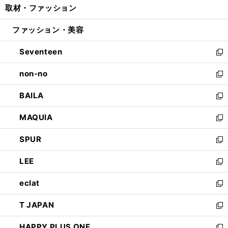
取材・ファッション
く
で
ド
ィ
い
開
ウ
ン
ウ
ファッション・美容
く
で
ド
ィ
開
ウ
ン
Seventeen
く
で
ド
新
開
ウ
し
non-no
く
で
い
新
開
ウ
し
BAILA
く
ィ
い
新
ン
ウ
し
MAQUIA
ド
ィ
い
新
ウ
ン
ウ
し
SPUR
で
ド
ィ
い
新
開
ウ
ン
ウ
し
LEE
く
で
ド
ィ
い
新
開
ウ
ン
ウ
し
eclat
く
で
ド
ィ
い
新
開
ウ
ン
ウ
し
T JAPAN
く
で
ド
ィ
い
新
開
ウ
ン
ウ
し
HAPPY PLUS ONE
く
で
ド