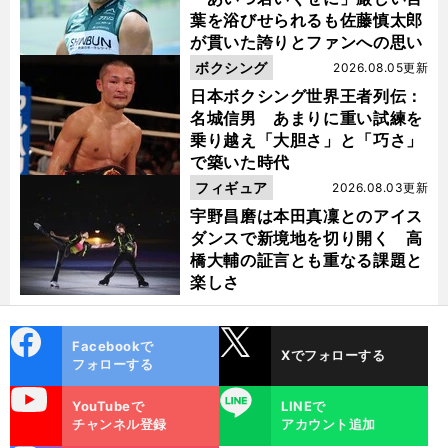
葉を浴びせられるも佐藤慎太郎
が貫いた誇りとファンへの思い
ボクシング
2026.08.05更新
日本ボクシング世界王者列伝：
名城信男 あまりに重い試練を
乗り越え「大胆さ」と「巧さ」
で築いた時代
フィギュア
2026.08.03更新
宇野昌磨は本田真凜とのアイス
ダンスで新境地を切り開く 高
橋大輔の証言とも重なる課題と
楽しさ
cebo
X
Facebookで
Xでフォローする
ok
フォローする
uTube
LINE
YouTubeで
LINEで
チャンネル登録
アカウント追加