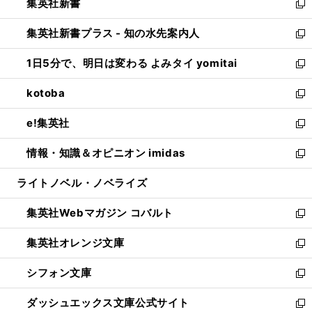
集英社新書
く
で
ィ
い
新
開
ン
ウ
し
集英社新書プラス - 知の水先案内人
く
ド
ィ
い
新
ウ
ン
ウ
し
1日5分で、明日は変わる よみタイ yomitai
で
ド
ィ
い
新
開
ウ
ン
ウ
し
kotoba
く
で
ド
ィ
い
新
開
ウ
ン
ウ
し
e!集英社
く
で
ド
ィ
い
新
開
ウ
ン
ウ
し
情報・知識＆オピニオン imidas
く
で
ド
ィ
い
新
開
ウ
ン
ウ
し
ライトノベル・ノベライズ
く
で
ド
ィ
い
開
ウ
ン
ウ
集英社Webマガジン コバルト
く
で
ド
ィ
新
開
ウ
ン
し
集英社オレンジ文庫
く
で
ド
い
新
開
ウ
ウ
し
シフォン文庫
く
で
ィ
い
新
開
ン
ウ
し
ダッシュエックス文庫公式サイト
く
ド
ィ
い
新