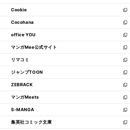
開
ウ
ン
ウ
Cookie
く
で
ド
ィ
新
開
ウ
ン
し
Cocohana
く
で
ド
い
新
開
ウ
ウ
し
office YOU
く
で
ィ
い
新
開
ン
ウ
し
マンガMee公式サイト
く
ド
ィ
い
新
ウ
ン
ウ
し
リマコミ
で
ド
ィ
い
新
開
ウ
ン
ウ
し
ジャンプTOON
く
で
ド
ィ
い
新
開
ウ
ン
ウ
し
ZEBRACK
く
で
ド
ィ
い
新
開
ウ
ン
ウ
し
マンガMeets
く
で
ド
ィ
い
新
開
ウ
ン
ウ
し
S-MANGA
く
で
ド
ィ
い
新
開
ウ
ン
ウ
し
集英社コミック文庫
く
で
ド
ィ
い
新
開
ウ
ン
ウ
し