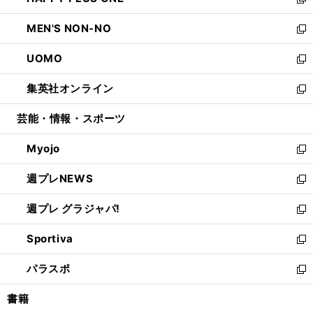
ィ
い
新
開
ウ
ン
ウ
し
MEN'S NON-NO
く
で
ド
ィ
い
新
開
ウ
ン
ウ
し
UOMO
く
で
ド
ィ
い
新
開
ウ
ン
ウ
し
集英社オンライン
く
で
ド
ィ
い
新
開
ウ
ン
ウ
し
芸能・情報・スポーツ
く
で
ド
ィ
い
開
ウ
ン
ウ
Myojo
く
で
ド
ィ
新
開
ウ
ン
し
週プレNEWS
く
で
ド
い
新
開
ウ
ウ
し
週プレ グラジャパ!
く
で
ィ
い
新
開
ン
ウ
し
Sportiva
く
ド
ィ
い
新
ウ
ン
ウ
し
パラスポ
で
ド
ィ
い
新
開
ウ
ン
ウ
し
書籍
く
で
ド
ィ
い