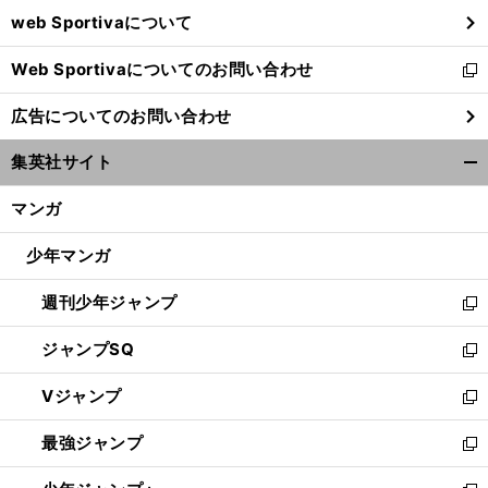
ウ
web Sportivaについて
で
開
Web Sportivaについてのお問い合わせ
く
新
し
広告についてのお問い合わせ
い
ウ
集英社サイト
ィ
開
ン
く/
マンガ
ド
閉
ウ
じ
少年マンガ
で
る
開
週刊少年ジャンプ
く
新
し
ジャンプSQ
い
新
ウ
し
Vジャンプ
ィ
い
新
ン
ウ
し
最強ジャンプ
ド
ィ
い
新
ウ
ン
ウ
し