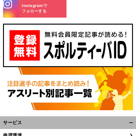
stagra
Instagramで
m
フォローする
前
へ
サービス
開
く/
推奨環境