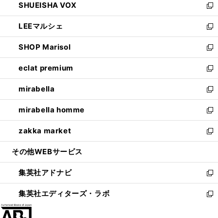
SHUEISHA VOX
で
ド
ィ
い
新
開
ウ
ン
ウ
し
LEEマルシェ
く
で
ド
ィ
い
新
開
ウ
ン
ウ
し
SHOP Marisol
く
で
ド
ィ
い
新
開
ウ
ン
ウ
し
eclat premium
く
で
ド
ィ
い
新
開
ウ
ン
ウ
し
mirabella
く
で
ド
ィ
い
新
開
ウ
ン
ウ
し
mirabella homme
く
で
ド
ィ
い
新
開
ウ
ン
ウ
し
zakka market
く
で
ド
ィ
い
新
開
ウ
ン
ウ
し
その他WEBサービス
く
で
ド
ィ
い
開
ウ
ン
ウ
集英社アドナビ
く
で
ド
ィ
新
開
ウ
ン
し
集英社エディターズ・ラボ
く
で
ド
い
新
開
ウ
ウ
し
く
で
ィ
い