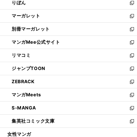
りぼん
く
で
ド
ィ
新
開
ウ
ン
し
マーガレット
く
で
ド
い
新
開
ウ
ウ
し
別冊マーガレット
く
で
ィ
い
新
開
ン
ウ
し
マンガMee公式サイト
く
ド
ィ
い
新
ウ
ン
ウ
し
リマコミ
で
ド
ィ
い
新
開
ウ
ン
ウ
し
ジャンプTOON
く
で
ド
ィ
い
新
開
ウ
ン
ウ
し
ZEBRACK
く
で
ド
ィ
い
新
開
ウ
ン
ウ
し
マンガMeets
く
で
ド
ィ
い
新
開
ウ
ン
ウ
し
S-MANGA
く
で
ド
ィ
い
新
開
ウ
ン
ウ
し
集英社コミック文庫
く
で
ド
ィ
い
新
開
ウ
ン
ウ
し
女性マンガ
く
で
ド
ィ
い