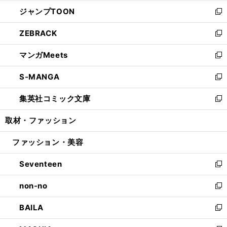
開
ウ
ン
ウ
し
ジャンプTOON
く
で
ド
ィ
い
新
開
ウ
ン
ウ
し
ZEBRACK
く
で
ド
ィ
い
新
開
ウ
ン
ウ
し
マンガMeets
く
で
ド
ィ
い
新
開
ウ
ン
ウ
し
S-MANGA
く
で
ド
ィ
い
新
開
ウ
ン
ウ
し
集英社コミック文庫
く
で
ド
ィ
い
新
開
ウ
ン
ウ
し
取材・ファッション
く
で
ド
ィ
い
開
ウ
ン
ウ
ファッション・美容
く
で
ド
ィ
開
ウ
ン
Seventeen
く
で
ド
新
開
ウ
し
non-no
く
で
い
新
開
ウ
し
BAILA
く
ィ
い
新
ン
ウ
し