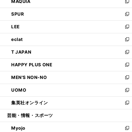
MAQUIA
ド
ィ
い
新
ウ
ン
ウ
し
SPUR
で
ド
ィ
い
新
開
ウ
ン
ウ
し
LEE
く
で
ド
ィ
い
新
開
ウ
ン
ウ
し
eclat
く
で
ド
ィ
い
新
開
ウ
ン
ウ
し
T JAPAN
く
で
ド
ィ
い
新
開
ウ
ン
ウ
し
HAPPY PLUS ONE
く
で
ド
ィ
い
新
開
ウ
ン
ウ
し
MEN'S NON-NO
く
で
ド
ィ
い
新
開
ウ
ン
ウ
し
UOMO
く
で
ド
ィ
い
新
開
ウ
ン
ウ
し
集英社オンライン
く
で
ド
ィ
い
新
開
ウ
ン
ウ
し
芸能・情報・スポーツ
く
で
ド
ィ
い
開
ウ
ン
ウ
Myojo
く
で
ド
ィ
新