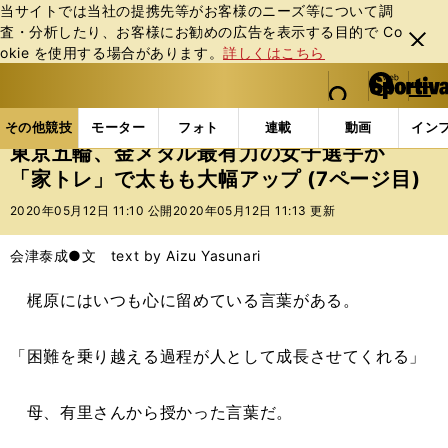
当サイトでは当社の提携先等がお客様のニーズ等について調
査・分析したり、お客様にお勧めの広告を表⽰する⽬的で Co
閉じ
okie を使⽤する場合があります。
詳しくはこちら
る
マイペ
web Sportiva (webスポルティーバ)
検索
メニュ
we
ー
その他競技の記事一覧
その他競技
その他
東京
b
ジ
その他競技
モーター
フォト
連載
動画
イン
ス
東京五輪、金メダル最有力の女子選手が
ポ
「家トレ」で太もも大幅アップ (7ページ目)
ル
テ
2020年05月12日 11:10 公開
2020年05月12日 11:13 更新
ィ
ー
会津泰成●文 text by Aizu Yasunari
バ
梶原にはいつも心に留めている言葉がある。
「困難を乗り越える過程が人として成長させてくれる」
母、有里さんから授かった言葉だ。