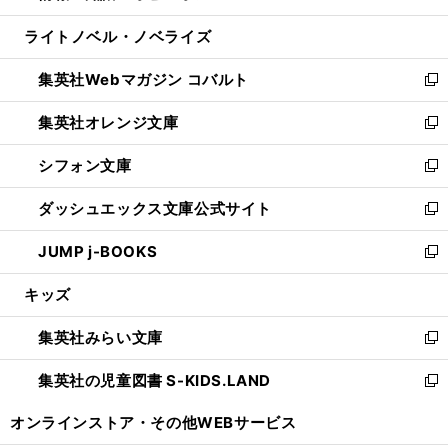
開
ウ
ン
ウ
し
ライトノベル・ノベライズ
く
で
ド
ィ
い
開
ウ
ン
ウ
集英社Webマガジン コバルト
く
で
ド
ィ
新
開
ウ
ン
し
集英社オレンジ文庫
く
で
ド
い
新
開
ウ
ウ
し
シフォン文庫
く
で
ィ
い
新
開
ン
ウ
し
ダッシュエックス文庫公式サイト
く
ド
ィ
い
新
ウ
ン
ウ
し
JUMP j-BOOKS
で
ド
ィ
い
新
開
ウ
ン
ウ
し
キッズ
く
で
ド
ィ
い
開
ウ
ン
ウ
集英社みらい文庫
く
で
ド
ィ
新
開
ウ
ン
し
集英社の児童図書 S-KIDS.LAND
く
で
ド
い
新
開
ウ
ウ
し
オンラインストア・
その他WEBサービス
く
で
ィ
い
開
ン
ウ