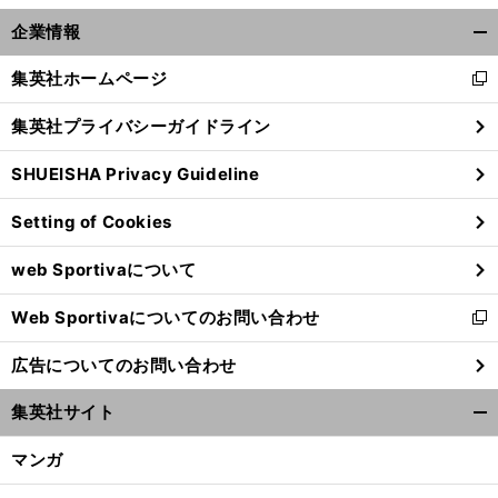
企業情報
開
く/
集英社ホームページ
新
閉
し
じ
集英社プライバシーガイドライン
い
る
ウ
SHUEISHA Privacy Guideline
ィ
ン
Setting of Cookies
ド
ウ
web Sportivaについて
で
開
Web Sportivaについてのお問い合わせ
く
新
し
広告についてのお問い合わせ
い
ウ
集英社サイト
ィ
開
ン
く/
マンガ
ド
閉
ウ
じ