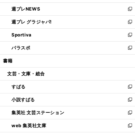
開
ウ
ン
し
週プレNEWS
く
で
ド
い
新
開
ウ
ウ
し
週プレ グラジャパ!
く
で
ィ
い
新
開
ン
ウ
し
Sportiva
く
ド
ィ
い
新
ウ
ン
ウ
し
パラスポ
で
ド
ィ
い
新
開
ウ
ン
ウ
し
書籍
く
で
ド
ィ
い
開
ウ
ン
ウ
文芸・文庫・総合
く
で
ド
ィ
開
ウ
ン
すばる
く
で
ド
新
開
ウ
し
小説すばる
く
で
い
新
開
ウ
し
集英社 文芸ステーション
く
ィ
い
新
ン
ウ
し
web 集英社文庫
ド
ィ
い
新
ウ
ン
ウ
し