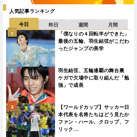
人気記事ランキング
今日
昨日
週間
月間
「僕なりの４回転半ができた」
1
最後の五輪、羽生結弦がこだわ
ったジャンプの美学
羽生結弦、五輪連覇の舞台裏
2
ケガで欠場中に取り組んだ「勉
強」で成長
【ワールドカップ】サッカー日
3
本代表を名将たちはどう見たか
ファン・ハール、クロップ、フ
リック...