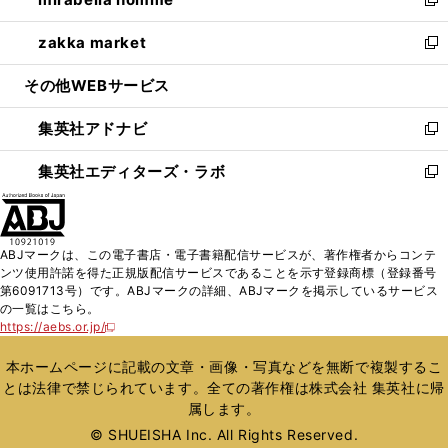
ド
ィ
い
新
開
ウ
ン
ウ
し
zakka market
く
で
ド
ィ
い
新
開
ウ
ン
ウ
し
その他WEBサービス
く
で
ド
ィ
い
開
ウ
ン
ウ
集英社アドナビ
く
で
ド
ィ
新
開
ウ
ン
し
集英社エディターズ・ラボ
く
で
ド
い
新
開
ウ
ウ
し
く
で
ィ
い
開
ン
ウ
ABJマークは、この電子書店・電子書籍配信サービスが、著作権者からコンテ
く
ド
ィ
ンツ使用許諾を得た正規版配信サービスであることを示す登録商標（登録番号
ウ
ン
第6091713号）です。ABJマークの詳細、ABJマークを掲示しているサービス
で
ド
の一覧はこちら。
開
ウ
https://aebs.or.jp/
新
く
で
し
い
開
本ホームページに記載の文章・画像・写真などを無断で複製するこ
ウ
く
とは法律で禁じられています。全ての著作権は株式会社 集英社に帰
ィ
属します。
ン
ド
© SHUEISHA Inc. All Rights Reserved.
ウ