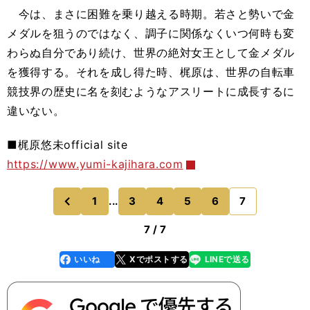
今は、まさに困難を乗り越える時期。若さと勢いで金
メダルを狙うのではなく、調子に関係なくいつ何時も変
わらぬ自分であり続け、世界の絶対女王として金メダル
を獲得する。それを成し得た時、梶原は、世界の自転車
競技界の歴史に名を刻むようなアスリートに成長するに
違いない。
■梶原悠未official site
https://www.yumi-kajihara.com
1
...
3
4
5
6
7
のページへ
前
7 / 7
いいね
Xでポストする
LINEで送る
line
faceboo
x
k