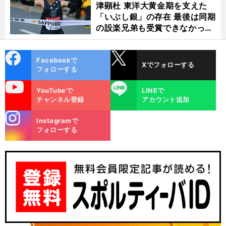
津顕杜 東洋大黄金期を支えた
「いぶし銀」の存在 最後は同期
の設楽兄弟も受賞できなかった
金栗杯に輝く
cebo
X
Facebookで
Xでフォローする
ok
フォローする
uTube
LINE
YouTubeで
LINEで
チャンネル登録
アカウント追加
stagra
Instagramで
m
フォローする