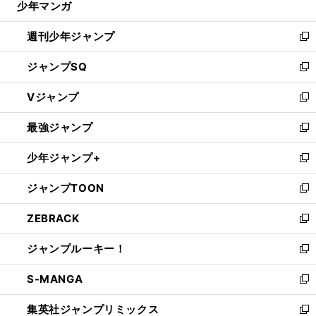
少年マンガ
で
内
魔
」
。
る
村航平が「
物
を倒したロンドン五輪
最後にやっと納得の演技
開
週刊少年ジャンプ
く
新
し
ジャンプSQ
い
新
ウ
し
Vジャンプ
ィ
い
新
ン
ウ
し
最強ジャンプ
ド
ィ
い
新
ウ
ン
ウ
し
少年ジャンプ+
で
ド
ィ
い
新
開
ウ
ン
ウ
し
ジャンプTOON
く
で
ド
ィ
い
新
開
ウ
ン
ウ
し
ZEBRACK
く
で
ド
ィ
い
新
開
ウ
ン
ウ
し
ジャンプルーキー！
く
で
ド
ィ
い
新
開
ウ
ン
ウ
し
S-MANGA
く
で
ド
ィ
い
新
開
ウ
ン
ウ
し
集英社ジャンプリミックス
く
で
ド
ィ
い
新