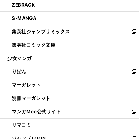
ZEBRACK
く
で
ド
ィ
い
新
開
ウ
ン
ウ
し
S-MANGA
く
で
ド
ィ
い
新
開
ウ
ン
ウ
し
集英社ジャンプリミックス
く
で
ド
ィ
い
新
開
ウ
ン
ウ
し
集英社コミック文庫
く
で
ド
ィ
い
新
開
ウ
ン
ウ
し
少女マンガ
く
で
ド
ィ
い
開
ウ
ン
ウ
りぼん
く
で
ド
ィ
新
開
ウ
ン
し
マーガレット
く
で
ド
い
新
開
ウ
ウ
し
別冊マーガレット
く
で
ィ
い
新
開
ン
ウ
し
マンガMee公式サイト
く
ド
ィ
い
新
ウ
ン
ウ
し
リマコミ
で
ド
ィ
い
新
開
ウ
ン
ウ
し
ジャンプTOON
く
で
ド
ィ