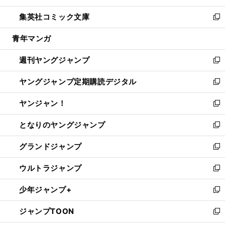
開
ウ
ン
ウ
し
集英社コミック文庫
く
で
ド
ィ
い
新
開
ウ
ン
ウ
し
青年マンガ
く
で
ド
ィ
い
開
ウ
ン
ウ
週刊ヤングジャンプ
く
で
ド
ィ
新
開
ウ
ン
し
ヤングジャンプ定期購読デジタル
く
で
ド
い
新
開
ウ
ウ
し
ヤンジャン！
く
で
ィ
い
新
開
ン
ウ
し
となりのヤングジャンプ
く
ド
ィ
い
新
ウ
ン
ウ
し
グランドジャンプ
で
ド
ィ
い
新
開
ウ
ン
ウ
し
ウルトラジャンプ
く
で
ド
ィ
い
新
開
ウ
ン
ウ
し
少年ジャンプ+
く
で
ド
ィ
い
新
開
ウ
ン
ウ
し
ジャンプTOON
く
で
ド
ィ
い
新
開
ウ
ン
ウ
し