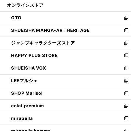
オンラインストア
く
ド
ィ
ウ
ン
OTO
で
ド
新
開
ウ
し
SHUEISHA MANGA-ART HERITAGE
く
で
い
新
開
ウ
し
ジャンプキャラクターズストア
く
ィ
い
新
ン
ウ
し
HAPPY PLUS STORE
ド
ィ
い
新
ウ
ン
ウ
し
SHUEISHA VOX
で
ド
ィ
い
新
開
ウ
ン
ウ
し
LEEマルシェ
く
で
ド
ィ
い
新
開
ウ
ン
ウ
し
SHOP Marisol
く
で
ド
ィ
い
新
開
ウ
ン
ウ
し
eclat premium
く
で
ド
ィ
い
新
開
ウ
ン
ウ
し
mirabella
く
で
ド
ィ
い
新
開
ウ
ン
ウ
し
mirabella homme
く
で