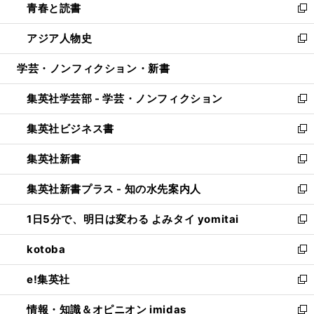
青春と読書
で
ド
ィ
い
新
開
ウ
ン
ウ
し
アジア人物史
く
で
ド
ィ
い
新
開
ウ
ン
ウ
し
学芸・ノンフィクション・新書
く
で
ド
ィ
い
開
ウ
ン
ウ
集英社学芸部 - 学芸・ノンフィクション
く
で
ド
ィ
新
開
ウ
ン
し
集英社ビジネス書
く
で
ド
い
新
開
ウ
ウ
し
集英社新書
く
で
ィ
い
新
開
ン
ウ
し
集英社新書プラス - 知の水先案内人
く
ド
ィ
い
新
ウ
ン
ウ
し
1日5分で、明日は変わる よみタイ yomitai
で
ド
ィ
い
新
開
ウ
ン
ウ
し
kotoba
く
で
ド
ィ
い
新
開
ウ
ン
ウ
し
e!集英社
く
で
ド
ィ
い
新
開
ウ
ン
ウ
し
情報・知識＆オピニオン imidas
く
で
ド
ィ
い
新