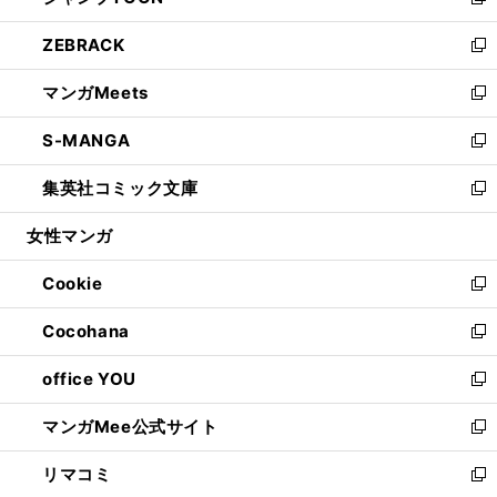
い
新
開
ウ
ン
ウ
し
ZEBRACK
く
で
ド
ィ
い
新
開
ウ
ン
ウ
し
マンガMeets
く
で
ド
ィ
い
新
開
ウ
ン
ウ
し
S-MANGA
く
で
ド
ィ
い
新
開
ウ
ン
ウ
し
集英社コミック文庫
く
で
ド
ィ
い
新
開
ウ
ン
ウ
し
女性マンガ
く
で
ド
ィ
い
開
ウ
ン
ウ
Cookie
く
で
ド
ィ
新
開
ウ
ン
し
Cocohana
く
で
ド
い
新
開
ウ
ウ
し
office YOU
く
で
ィ
い
新
開
ン
ウ
し
マンガMee公式サイト
く
ド
ィ
い
新
ウ
ン
ウ
し
リマコミ
で
ド
ィ
い
新