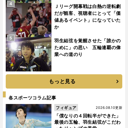
4
Ｊリーグ開幕戦は白熱の逆転劇
だが観客、視聴者にとって「価
値あるイベント」になっていた
か
5
羽生結弦を覚醒させた「誰かの
ために」の思い 五輪連覇の偉
業への道のり
もっと見る
各スポーツコラム記事
フィギュア
2026.08.10更新
「僕なりの４回転半ができた」
最後の五輪、羽生結弦がこだわ