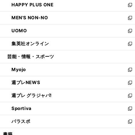
HAPPY PLUS ONE
く
で
ド
ィ
い
新
開
ウ
ン
ウ
し
MEN'S NON-NO
く
で
ド
ィ
い
新
開
ウ
ン
ウ
し
UOMO
く
で
ド
ィ
い
新
開
ウ
ン
ウ
し
集英社オンライン
く
で
ド
ィ
い
新
開
ウ
ン
ウ
し
芸能・情報・スポーツ
く
で
ド
ィ
い
開
ウ
ン
ウ
Myojo
く
で
ド
ィ
新
開
ウ
ン
し
週プレNEWS
く
で
ド
い
新
開
ウ
ウ
し
週プレ グラジャパ!
く
で
ィ
い
新
開
ン
ウ
し
Sportiva
く
ド
ィ
い
新
ウ
ン
ウ
し
パラスポ
で
ド
ィ
い
新
開
ウ
ン
ウ
し
書籍
く
で
ド