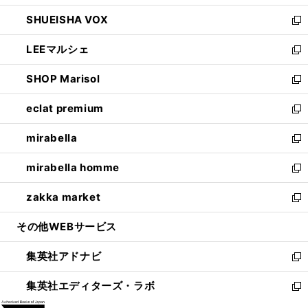
ウ
ン
ウ
し
SHUEISHA VOX
で
ド
ィ
い
新
開
ウ
ン
ウ
し
LEEマルシェ
く
で
ド
ィ
い
新
開
ウ
ン
ウ
し
SHOP Marisol
く
で
ド
ィ
い
新
開
ウ
ン
ウ
し
eclat premium
く
で
ド
ィ
い
新
開
ウ
ン
ウ
し
mirabella
く
で
ド
ィ
い
新
開
ウ
ン
ウ
し
mirabella homme
く
で
ド
ィ
い
新
開
ウ
ン
ウ
し
zakka market
く
で
ド
ィ
い
新
開
ウ
ン
ウ
し
その他WEBサービス
く
で
ド
ィ
い
開
ウ
ン
ウ
集英社アドナビ
く
で
ド
ィ
新
開
ウ
ン
し
集英社エディターズ・ラボ
く
で
ド
い
新
開
ウ
ウ
し