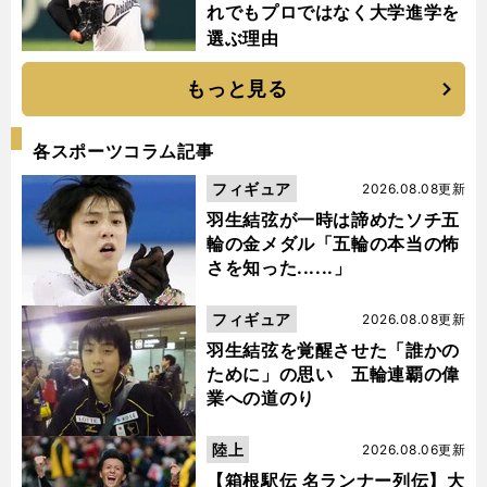
れでもプロではなく大学進学を
選ぶ理由
もっと見る
各スポーツコラム記事
フィギュア
2026.08.08更新
羽生結弦が一時は諦めたソチ五
輪の金メダル「五輪の本当の怖
さを知った......」
フィギュア
2026.08.08更新
羽生結弦を覚醒させた「誰かの
ために」の思い 五輪連覇の偉
業への道のり
陸上
2026.08.06更新
【箱根駅伝 名ランナー列伝】大