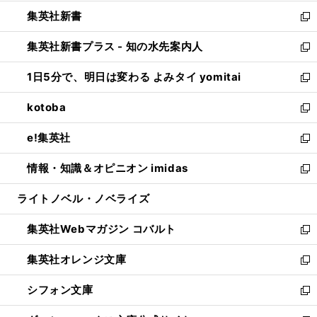
開
ウ
ウ
し
集英社新書
く
で
ィ
い
新
開
ン
ウ
し
集英社新書プラス - 知の水先案内人
く
ド
ィ
い
新
ウ
ン
ウ
し
1日5分で、明日は変わる よみタイ yomitai
で
ド
ィ
い
新
開
ウ
ン
ウ
し
kotoba
く
で
ド
ィ
い
新
開
ウ
ン
ウ
し
e!集英社
く
で
ド
ィ
い
新
開
ウ
ン
ウ
し
情報・知識＆オピニオン imidas
く
で
ド
ィ
い
新
開
ウ
ン
ウ
し
ライトノベル・ノベライズ
く
で
ド
ィ
い
開
ウ
ン
ウ
集英社Webマガジン コバルト
く
で
ド
ィ
新
開
ウ
ン
し
集英社オレンジ文庫
く
で
ド
い
新
開
ウ
ウ
し
シフォン文庫
く
で
ィ
い
新
開
ン
ウ
し