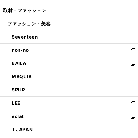
開
ウ
ン
ウ
し
取材・ファッション
く
で
ド
ィ
い
開
ウ
ン
ウ
ファッション・美容
く
で
ド
ィ
開
ウ
ン
Seventeen
く
で
ド
新
開
ウ
し
non-no
く
で
い
新
開
ウ
し
BAILA
く
ィ
い
新
ン
ウ
し
MAQUIA
ド
ィ
い
新
ウ
ン
ウ
し
SPUR
で
ド
ィ
い
新
開
ウ
ン
ウ
し
LEE
く
で
ド
ィ
い
新
開
ウ
ン
ウ
し
eclat
く
で
ド
ィ
い
新
開
ウ
ン
ウ
し
T JAPAN
く
で
ド
ィ
い
新
開
ウ
ン
ウ
し