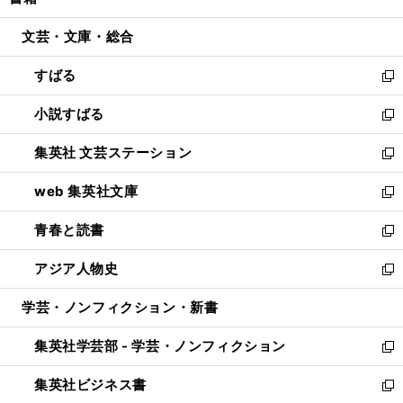
ィ
い
開
ウ
ン
ウ
文芸・文庫・総合
く
で
ド
ィ
開
ウ
ン
すばる
く
で
ド
新
開
ウ
し
小説すばる
く
で
い
新
開
ウ
し
集英社 文芸ステーション
く
ィ
い
新
ン
ウ
し
web 集英社文庫
ド
ィ
い
新
ウ
ン
ウ
し
青春と読書
で
ド
ィ
い
新
開
ウ
ン
ウ
し
アジア人物史
く
で
ド
ィ
い
新
開
ウ
ン
ウ
し
学芸・ノンフィクション・新書
く
で
ド
ィ
い
開
ウ
ン
ウ
集英社学芸部 - 学芸・ノンフィクション
く
で
ド
ィ
新
開
ウ
ン
し
集英社ビジネス書
く
で
ド
い
新