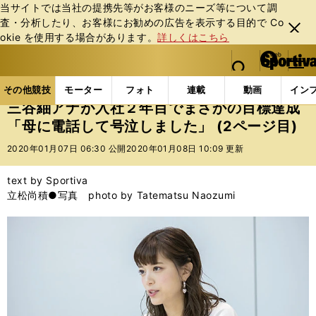
当サイトでは当社の提携先等がお客様のニーズ等について調
査・分析したり、お客様にお勧めの広告を表⽰する⽬的で Co
閉じ
okie を使⽤する場合があります。
詳しくはこちら
る
マイペ
web Sportiva (webスポルティーバ)
検索
メニュ
we
ー
その他競技の記事一覧
その他競技
その他
三谷紬
b
ジ
その他競技
モーター
フォト
連載
動画
イン
ス
三谷紬アナが入社２年目でまさかの目標達成
ポ
「母に電話して号泣しました」 (2ページ目)
ル
テ
2020年01月07日 06:30 公開
2020年01月08日 10:09 更新
ィ
ー
text by Sportiva
バ
立松尚積●写真 photo by Tatematsu Naozumi