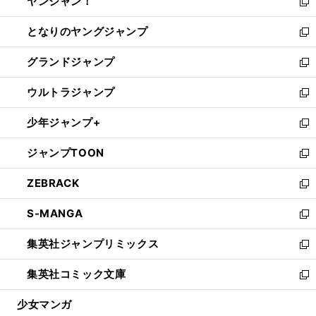
ヤンジャン！
く
で
ィ
い
新
開
ン
ウ
し
となりのヤングジャンプ
く
ド
ィ
い
新
ウ
ン
ウ
し
グランドジャンプ
で
ド
ィ
い
新
開
ウ
ン
ウ
し
ウルトラジャンプ
く
で
ド
ィ
い
新
開
ウ
ン
ウ
し
少年ジャンプ+
く
で
ド
ィ
い
新
開
ウ
ン
ウ
し
ジャンプTOON
く
で
ド
ィ
い
新
開
ウ
ン
ウ
し
ZEBRACK
く
で
ド
ィ
い
新
開
ウ
ン
ウ
し
S-MANGA
く
で
ド
ィ
い
新
開
ウ
ン
ウ
し
集英社ジャンプリミックス
く
で
ド
ィ
い
新
開
ウ
ン
ウ
し
集英社コミック文庫
く
で
ド
ィ
い
新
開
ウ
ン
ウ
し
少女マンガ
く
で
ド
ィ
い