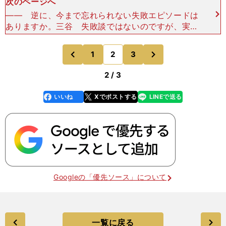
次のページへ
―― 逆に、今まで忘れられない失敗エピソードは
ありますか。三谷 失敗談ではないのですが、実況
する際の語彙が少ないことに対して反省することは
あります。実況をつける時によく「チャンスにな
次
1
2
3
のページへ
のページへ
る」と言ったり、
前
2 / 3
いいね
Xでポストする
LINEで送る
line
faceboo
x
k
Googleの「優先ソース」について
一覧に戻る