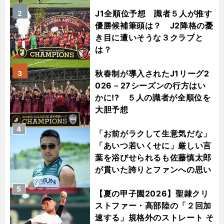
J1全順位予想 識者５人が推す
2
優勝候補筆頭は？ J2降格の憂
き目に遭いそうな３クラブと
は？
秋春制が導入されたJ1リーグ2
3
026－27シーズンの行方はい
かに!? ５人の識者が全順位を
大胆予想
4
「お前がラクして生意気だな」
「あいつ若いくせに」厳しい言
葉を浴びせられるも佐藤慎太郎
が貫いた誇りとファンへの思い
5
【夏の甲子園2026】聖隷クリ
ストファー・高部陸の「２回加
速する」規格外のストレート そ