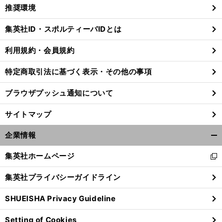
く/
推奨環境
閉
じ
集英社ID・スポルティーバIDとは
る
利用規約・会員規約
特定商取引法に基づく表示・その他の事項
ブラウザプッシュ通知について
サイトマップ
企業情報
開
く/
集英社ホームページ
新
閉
し
じ
集英社プライバシーガイドライン
い
る
ウ
SHUEISHA Privacy Guideline
ィ
ン
Setting of Cookies
ド