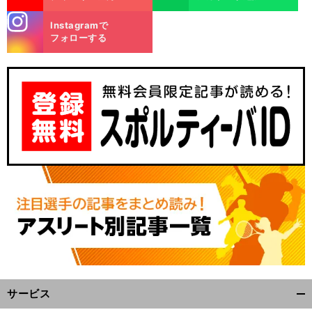
stagra
Instagramで
m
フォローする
サービス
開