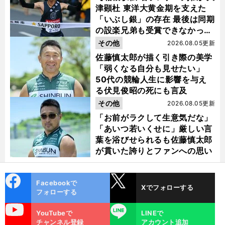
津顕杜 東洋大黄金期を支えた
「いぶし銀」の存在 最後は同期
の設楽兄弟も受賞できなかった
金栗杯に輝く
その他
2026.08.05更新
佐藤慎太郎が描く引き際の美学
「弱くなる自分も見せたい」
50代の競輪人生に影響を与え
る伏見俊昭の死にも言及
その他
2026.08.05更新
「お前がラクして生意気だな」
「あいつ若いくせに」厳しい言
葉を浴びせられるも佐藤慎太郎
が貫いた誇りとファンへの思い
cebo
X
前
Facebookで
へ
Xでフォローする
ok
フォローする
uTube
LINE
YouTubeで
LINEで
チャンネル登録
アカウント追加