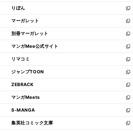
開
ウ
ン
ウ
りぼん
く
で
ド
ィ
新
開
ウ
ン
し
マーガレット
く
で
ド
い
新
開
ウ
ウ
し
別冊マーガレット
く
で
ィ
い
新
開
ン
ウ
し
マンガMee公式サイト
く
ド
ィ
い
新
ウ
ン
ウ
し
リマコミ
で
ド
ィ
い
新
開
ウ
ン
ウ
し
ジャンプTOON
く
で
ド
ィ
い
新
開
ウ
ン
ウ
し
ZEBRACK
く
で
ド
ィ
い
新
開
ウ
ン
ウ
し
マンガMeets
く
で
ド
ィ
い
新
開
ウ
ン
ウ
し
S-MANGA
く
で
ド
ィ
い
新
開
ウ
ン
ウ
し
集英社コミック文庫
く
で
ド
ィ
い
新
開
ウ
ン
ウ
し