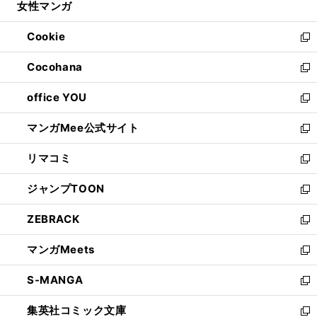
女性マンガ
く
で
ド
ィ
い
開
ウ
ン
ウ
Cookie
く
で
ド
ィ
新
開
ウ
ン
し
Cocohana
く
で
ド
い
新
開
ウ
ウ
し
office YOU
く
で
ィ
い
新
開
ン
ウ
し
マンガMee公式サイト
く
ド
ィ
い
新
ウ
ン
ウ
し
リマコミ
で
ド
ィ
い
新
開
ウ
ン
ウ
し
ジャンプTOON
く
で
ド
ィ
い
新
開
ウ
ン
ウ
し
ZEBRACK
く
で
ド
ィ
い
新
開
ウ
ン
ウ
し
マンガMeets
く
で
ド
ィ
い
新
開
ウ
ン
ウ
し
S-MANGA
く
で
ド
ィ
い
新
開
ウ
ン
ウ
し
集英社コミック文庫
く
で
ド
ィ
い
新