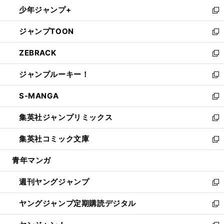
ン
ウ
し
少年ジャンプ+
で
ド
ィ
い
新
開
ウ
ン
ウ
し
ジャンプTOON
く
で
ド
ィ
い
新
開
ウ
ン
ウ
し
ZEBRACK
く
で
ド
ィ
い
新
開
ウ
ン
ウ
し
ジャンプルーキー！
く
で
ド
ィ
い
新
開
ウ
ン
ウ
し
S-MANGA
く
で
ド
ィ
い
新
開
ウ
ン
ウ
し
集英社ジャンプリミックス
く
で
ド
ィ
い
新
開
ウ
ン
ウ
し
集英社コミック文庫
く
で
ド
ィ
い
新
開
ウ
ン
ウ
し
青年マンガ
く
で
ド
ィ
い
開
ウ
ン
ウ
週刊ヤングジャンプ
く
で
ド
ィ
新
開
ウ
ン
し
ヤングジャンプ定期購読デジタル
く
で
ド
い
新
開
ウ
ウ
し