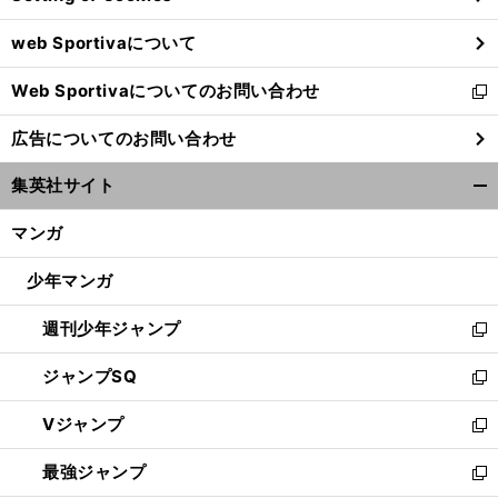
ウ
web Sportivaについて
で
開
Web Sportivaについてのお問い合わせ
く
新
し
広告についてのお問い合わせ
い
ウ
集英社サイト
ィ
開
ン
く/
マンガ
ド
閉
ウ
じ
少年マンガ
で
る
開
週刊少年ジャンプ
く
新
し
ジャンプSQ
い
新
ウ
し
Vジャンプ
ィ
い
新
ン
ウ
し
最強ジャンプ
ド
ィ
い
新
ウ