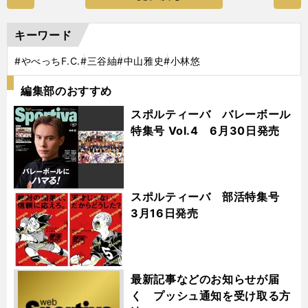
キーワード
#やべっちF.C.
#三谷紬
#中山雅史
#小林悠
編集部のおすすめ
スポルティーバ バレーボール
特集号 Vol.4 6月30日発売
スポルティーバ 部活特集号
3月16日発売
最新記事などのお知らせが届
く プッシュ通知を受け取る方