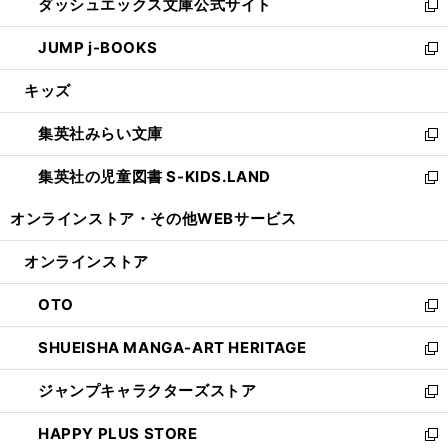
ダッシュエックス文庫公式サイト
く
ド
ィ
い
新
ウ
ン
ウ
し
JUMP j-BOOKS
で
ド
ィ
い
新
開
ウ
ン
ウ
し
キッズ
く
で
ド
ィ
い
開
ウ
ン
ウ
集英社みらい文庫
く
で
ド
ィ
新
開
ウ
ン
し
集英社の児童図書 S-KIDS.LAND
く
で
ド
い
新
開
ウ
ウ
し
オンラインストア・
その他WEBサービス
く
で
ィ
い
開
ン
ウ
オンラインストア
く
ド
ィ
ウ
ン
OTO
で
ド
新
開
ウ
し
SHUEISHA MANGA-ART HERITAGE
く
で
い
新
開
ウ
し
ジャンプキャラクターズストア
く
ィ
い
新
ン
ウ
し
HAPPY PLUS STORE
ド
ィ
い
新