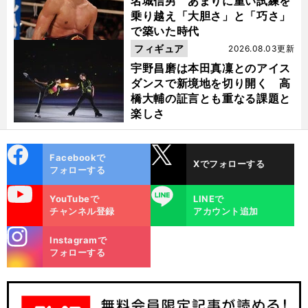
名城信男 あまりに重い試練を
乗り越え「大胆さ」と「巧さ」
で築いた時代
フィギュア
2026.08.03更新
宇野昌磨は本田真凜とのアイス
ダンスで新境地を切り開く 高
橋大輔の証言とも重なる課題と
楽しさ
cebo
X
Facebookで
Xでフォローする
ok
フォローする
uTube
LINE
YouTubeで
LINEで
チャンネル登録
アカウント追加
stagra
Instagramで
m
フォローする