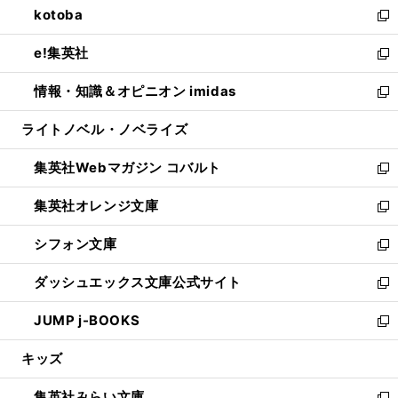
kotoba
く
で
ド
ィ
い
新
開
ウ
ン
ウ
し
e!集英社
く
で
ド
ィ
い
新
開
ウ
ン
ウ
し
情報・知識＆オピニオン imidas
く
で
ド
ィ
い
新
開
ウ
ン
ウ
し
ライトノベル・ノベライズ
く
で
ド
ィ
い
開
ウ
ン
ウ
集英社Webマガジン コバルト
く
で
ド
ィ
新
開
ウ
ン
し
集英社オレンジ文庫
く
で
ド
い
新
開
ウ
ウ
し
シフォン文庫
く
で
ィ
い
新
開
ン
ウ
し
ダッシュエックス文庫公式サイト
く
ド
ィ
い
新
ウ
ン
ウ
し
JUMP j-BOOKS
で
ド
ィ
い
新
開
ウ
ン
ウ
し
キッズ
く
で
ド
ィ
い
開
ウ
ン
ウ
集英社みらい文庫
く
で