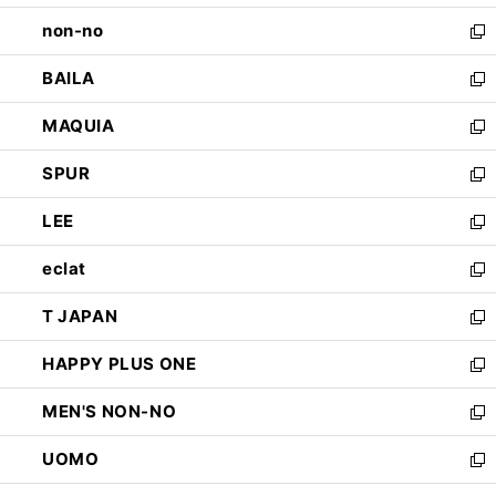
開
ウ
し
non-no
く
で
い
新
開
ウ
し
BAILA
く
ィ
い
新
ン
ウ
し
MAQUIA
ド
ィ
い
新
ウ
ン
ウ
し
SPUR
で
ド
ィ
い
新
開
ウ
ン
ウ
し
LEE
く
で
ド
ィ
い
新
開
ウ
ン
ウ
し
eclat
く
で
ド
ィ
い
新
開
ウ
ン
ウ
し
T JAPAN
く
で
ド
ィ
い
新
開
ウ
ン
ウ
し
HAPPY PLUS ONE
く
で
ド
ィ
い
新
開
ウ
ン
ウ
し
MEN'S NON-NO
く
で
ド
ィ
い
新
開
ウ
ン
ウ
し
UOMO
く
で
ド
ィ
い
新
開
ウ
ン
ウ
し