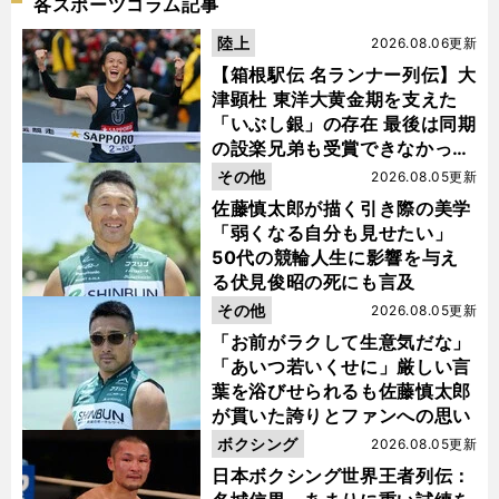
各スポーツコラム記事
陸上
2026.08.06更新
【箱根駅伝 名ランナー列伝】大
津顕杜 東洋大黄金期を支えた
「いぶし銀」の存在 最後は同期
の設楽兄弟も受賞できなかった
金栗杯に輝く
その他
2026.08.05更新
佐藤慎太郎が描く引き際の美学
「弱くなる自分も見せたい」
50代の競輪人生に影響を与え
る伏見俊昭の死にも言及
その他
2026.08.05更新
「お前がラクして生意気だな」
「あいつ若いくせに」厳しい言
葉を浴びせられるも佐藤慎太郎
が貫いた誇りとファンへの思い
ボクシング
2026.08.05更新
日本ボクシング世界王者列伝：