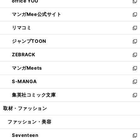
office YOU
く
で
ィ
い
新
開
ン
ウ
し
マンガMee公式サイト
く
ド
ィ
い
新
ウ
ン
ウ
し
リマコミ
で
ド
ィ
い
新
開
ウ
ン
ウ
し
ジャンプTOON
く
で
ド
ィ
い
新
開
ウ
ン
ウ
し
ZEBRACK
く
で
ド
ィ
い
新
開
ウ
ン
ウ
し
マンガMeets
く
で
ド
ィ
い
新
開
ウ
ン
ウ
し
S-MANGA
く
で
ド
ィ
い
新
開
ウ
ン
ウ
し
集英社コミック文庫
く
で
ド
ィ
い
新
開
ウ
ン
ウ
し
取材・ファッション
く
で
ド
ィ
い
開
ウ
ン
ウ
ファッション・美容
く
で
ド
ィ
開
ウ
ン
Seventeen
く
で
ド
新