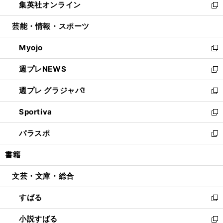
集英社オンライン
く
で
ド
ィ
い
新
開
ウ
ン
ウ
し
芸能・情報・スポーツ
く
で
ド
ィ
い
開
ウ
ン
ウ
Myojo
く
で
ド
ィ
新
開
ウ
ン
し
週プレNEWS
く
で
ド
い
新
開
ウ
ウ
し
週プレ グラジャパ!
く
で
ィ
い
新
開
ン
ウ
し
Sportiva
く
ド
ィ
い
新
ウ
ン
ウ
し
パラスポ
で
ド
ィ
い
新
開
ウ
ン
ウ
し
書籍
く
で
ド
ィ
い
開
ウ
ン
ウ
文芸・文庫・総合
く
で
ド
ィ
開
ウ
ン
すばる
く
で
ド
新
開
ウ
し
小説すばる
く
で
い
新