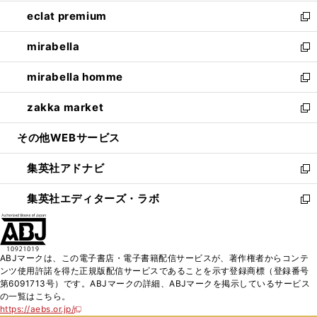
開
ウ
ン
ウ
し
eclat premium
く
で
ド
ィ
い
新
開
ウ
ン
ウ
し
mirabella
く
で
ド
ィ
い
新
開
ウ
ン
ウ
し
mirabella homme
く
で
ド
ィ
い
新
開
ウ
ン
ウ
し
zakka market
く
で
ド
ィ
い
新
開
ウ
ン
ウ
し
その他WEBサービス
く
で
ド
ィ
い
開
ウ
ン
ウ
集英社アドナビ
く
で
ド
ィ
新
開
ウ
ン
し
集英社エディターズ・ラボ
く
で
ド
い
新
開
ウ
ウ
し
く
で
ィ
い
開
ン
ウ
ABJマークは、この電子書店・電子書籍配信サービスが、著作権者からコンテ
く
ド
ィ
ンツ使用許諾を得た正規版配信サービスであることを示す登録商標（登録番号
ウ
ン
第6091713号）です。ABJマークの詳細、ABJマークを掲示しているサービス
で
ド
の一覧はこちら。
開
ウ
https://aebs.or.jp/
新