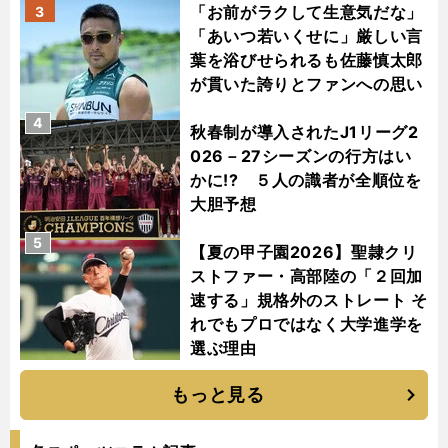
「お前がラクして生意気だな」
3
「あいつ若いくせに」厳しい言
葉を浴びせられるも佐藤慎太郎
が貫いた誇りとファンへの思い
4
秋春制が導入されたJ1リーグ2
026－27シーズンの行方はい
かに!? ５人の識者が全順位を
大胆予想
5
【夏の甲子園2026】聖隷クリ
ストファー・高部陸の「２回加
速する」規格外のストレート そ
れでもプロではなく大学進学を
選ぶ理由
もっと見る