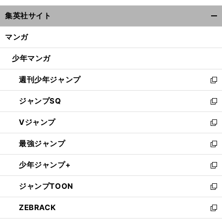
ウ
集英社サイト
ィ
開
ン
く/
マンガ
ド
閉
ウ
じ
少年マンガ
で
る
開
週刊少年ジャンプ
く
新
し
ジャンプSQ
い
新
ウ
し
Vジャンプ
ィ
い
新
ン
ウ
し
最強ジャンプ
ド
ィ
い
新
ウ
ン
ウ
し
少年ジャンプ+
で
ド
ィ
い
新
開
ウ
ン
ウ
し
ジャンプTOON
く
で
ド
ィ
い
新
開
ウ
ン
ウ
し
ZEBRACK
く
で
ド
ィ
い
新
開
ウ
ン
ウ
し