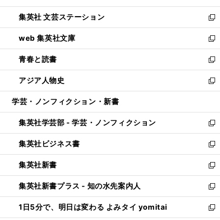
開
ウ
し
集英社 文芸ステーション
く
ィ
い
新
ン
ウ
し
web 集英社文庫
ド
ィ
い
新
ウ
ン
ウ
し
青春と読書
で
ド
ィ
い
新
開
ウ
ン
ウ
し
アジア人物史
く
で
ド
ィ
い
新
開
ウ
ン
ウ
し
学芸・ノンフィクション・新書
く
で
ド
ィ
い
開
ウ
ン
ウ
集英社学芸部 - 学芸・ノンフィクション
く
で
ド
ィ
新
開
ウ
ン
し
集英社ビジネス書
く
で
ド
い
新
開
ウ
ウ
し
集英社新書
く
で
ィ
い
新
開
ン
ウ
し
集英社新書プラス - 知の水先案内人
く
ド
ィ
い
新
ウ
ン
ウ
し
1日5分で、明日は変わる よみタイ yomitai
で
ド
ィ
い
新
開
ウ
ン
ウ
し