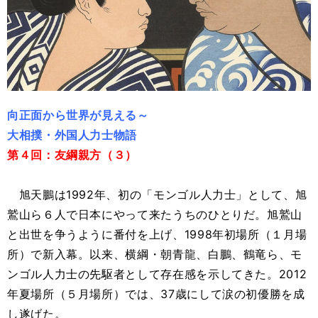
向正面から世界が見える～
大相撲・外国人力士物語
第４回：友綱親方（３）
旭天鵬は1992年、初の「モンゴル人力士」として、旭
鷲山ら６人で日本にやって来たうちのひとりだ。旭鷲山
と出世を争うように番付を上げ、1998年初場所（１月場
所）で新入幕。以来、横綱・朝青龍、白鵬、鶴竜ら、モ
ンゴル人力士の先駆者として存在感を示してきた。2012
年夏場所（５月場所）では、37歳にして涙の初優勝を成
し遂げた。