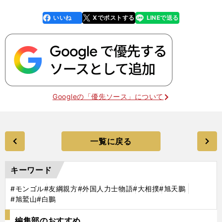
いいね
Xでポストする
LINEで送る
line
faceboo
x
k
Googleの「優先ソース」について
一覧に戻る
キーワード
#モンゴル
#友綱親方
#外国人力士物語
#大相撲
#旭天鵬
#旭鷲山
#白鵬
編集部のおすすめ