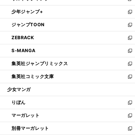
新
開
ウ
ン
ウ
し
少年ジャンプ+
く
で
ド
ィ
い
新
開
ウ
ン
ウ
し
ジャンプTOON
く
で
ド
ィ
い
新
開
ウ
ン
ウ
し
ZEBRACK
く
で
ド
ィ
い
新
開
ウ
ン
ウ
し
S-MANGA
く
で
ド
ィ
い
新
開
ウ
ン
ウ
し
集英社ジャンプリミックス
く
で
ド
ィ
い
新
開
ウ
ン
ウ
し
集英社コミック文庫
く
で
ド
ィ
い
新
開
ウ
ン
ウ
し
少女マンガ
く
で
ド
ィ
い
開
ウ
ン
ウ
りぼん
く
で
ド
ィ
新
開
ウ
ン
し
マーガレット
く
で
ド
い
新
開
ウ
ウ
し
別冊マーガレット
く
で
ィ
い
新
開