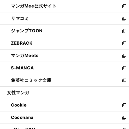
ン
ウ
し
マンガMee公式サイト
く
ド
ィ
い
新
ウ
ン
ウ
し
リマコミ
で
ド
ィ
い
新
開
ウ
ン
ウ
し
ジャンプTOON
く
で
ド
ィ
い
新
開
ウ
ン
ウ
し
ZEBRACK
く
で
ド
ィ
い
新
開
ウ
ン
ウ
し
マンガMeets
く
で
ド
ィ
い
新
開
ウ
ン
ウ
し
S-MANGA
く
で
ド
ィ
い
新
開
ウ
ン
ウ
し
集英社コミック文庫
く
で
ド
ィ
い
新
開
ウ
ン
ウ
し
女性マンガ
く
で
ド
ィ
い
開
ウ
ン
ウ
Cookie
く
で
ド
ィ
新
開
ウ
ン
し
Cocohana
く
で
ド
い
新
開
ウ
ウ
し