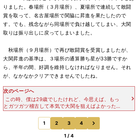
りました。春場所（３月場所）、夏場所で連続して敢闘
賞を取って、名古屋場所で関脇に昇進を果たしたので
す。でも、残念ながら同場所で負け越してしまい、大関
取りは振り出しに戻ってしまいました。
秋場所（９月場所）で再び敢闘賞を受賞しましたが、
大関昇進の基準は、３場所の通算勝ち星が33勝ですか
ら、半年の間、好調を維持しなければなりません。それ
が、なかなかクリアできませんでしたね。
次のページへ
この時、僕は29歳でしたけれど、今思えば、もっ
とガツガツ稽古して本気で大関を狙えばよかったな
ぁ......。自分で自分を「オヤジ」だと認めてしまえ
ば、それでおしまい。もちろん大関の座を諦めては
次
1
2
3
4
のページへ
いなかっ
1 / 4