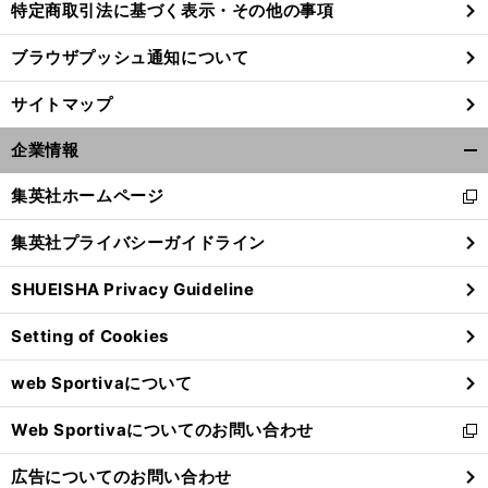
特定商取引法に基づく表示・その他の事項
ブラウザプッシュ通知について
サイトマップ
企業情報
開
く/
集英社ホームページ
新
閉
し
じ
集英社プライバシーガイドライン
い
る
ウ
SHUEISHA Privacy Guideline
ィ
ン
Setting of Cookies
ド
ウ
web Sportivaについて
で
開
Web Sportivaについてのお問い合わせ
く
新
し
広告についてのお問い合わせ
い