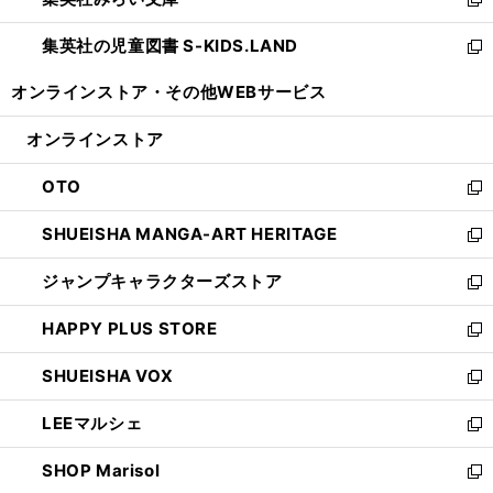
ド
ィ
新
開
ウ
ン
し
集英社の児童図書 S-KIDS.LAND
く
で
ド
い
新
開
ウ
ウ
し
オンラインストア・
その他WEBサービス
く
で
ィ
い
開
ン
ウ
オンラインストア
く
ド
ィ
ウ
ン
OTO
で
ド
新
開
ウ
し
SHUEISHA MANGA-ART HERITAGE
く
で
い
新
開
ウ
し
ジャンプキャラクターズストア
く
ィ
い
新
ン
ウ
し
HAPPY PLUS STORE
ド
ィ
い
新
ウ
ン
ウ
し
SHUEISHA VOX
で
ド
ィ
い
新
開
ウ
ン
ウ
し
LEEマルシェ
く
で
ド
ィ
い
新
開
ウ
ン
ウ
し
SHOP Marisol
く
で
ド
ィ
い
新