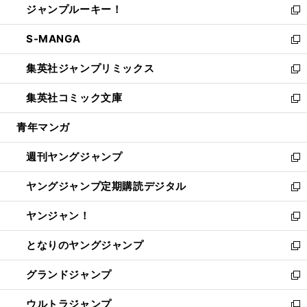
ジャンプルーキー！
く
で
ド
ィ
い
新
開
ウ
ン
ウ
し
S-MANGA
く
で
ド
ィ
い
新
開
ウ
ン
ウ
し
集英社ジャンプリミックス
く
で
ド
ィ
い
新
開
ウ
ン
ウ
し
集英社コミック文庫
く
で
ド
ィ
い
新
開
ウ
ン
ウ
し
青年マンガ
く
で
ド
ィ
い
開
ウ
ン
ウ
週刊ヤングジャンプ
く
で
ド
ィ
新
開
ウ
ン
し
ヤングジャンプ定期購読デジタル
く
で
ド
い
新
開
ウ
ウ
し
ヤンジャン！
く
で
ィ
い
新
開
ン
ウ
し
となりのヤングジャンプ
く
ド
ィ
い
新
ウ
ン
ウ
し
グランドジャンプ
で
ド
ィ
い
新
開
ウ
ン
ウ
し
ウルトラジャンプ
く
で
ド
ィ
い