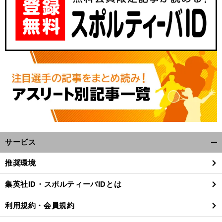
サービス
、
。
前
開
へ
PACC
く/
推奨環境
閉
じ
集英社ID・スポルティーバIDとは
る
利用規約・会員規約