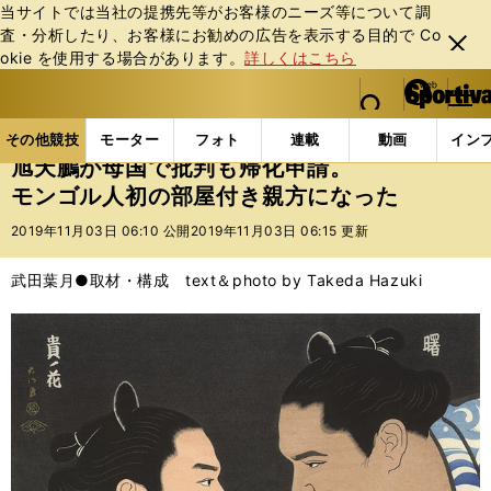
当サイトでは当社の提携先等がお客様のニーズ等について調
査・分析したり、お客様にお勧めの広告を表⽰する⽬的で Co
閉じ
okie を使⽤する場合があります。
詳しくはこちら
る
マイペ
web Sportiva (webスポルティーバ)
検索
メニュ
we
ー
その他競技の記事一覧
その他競技
大相撲
旭天
b
ジ
その他競技
モーター
フォト
連載
動画
イン
ス
旭天鵬が母国で批判も帰化申請。
ポ
モンゴル人初の部屋付き親方になった
ル
テ
2019年11月03日 06:10 公開
2019年11月03日 06:15 更新
ィ
ー
武田葉月●取材・構成 text＆photo by Takeda Hazuki
バ