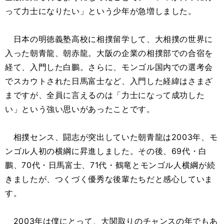
って力士になりたい」という少年が急増しました。
日本の明徳義塾高校に相撲留学して、大相撲の世界に
入った朝青龍、朝赤龍。大阪の企業の相撲部での合宿を
経て、入門した白鵬。さらに、モンゴル国内での選考会
でスカウトされた日馬富士など、入門した経緯はさまざ
まですが、全員に言えるのは「力士になって成功した
い」という強い思いがあったことです。
相撲センス、闘志が突出していた朝青龍は2003年、モ
ンゴル人初の横綱に昇進しました。その後、69代・白
鵬、70代・日馬富士、71代・鶴竜とモンゴル人横綱が続
きましたが、つくづく優秀な後輩たちだと感心していま
す。
2003年は僕にとって、大関取りのチャンスの年でもあ