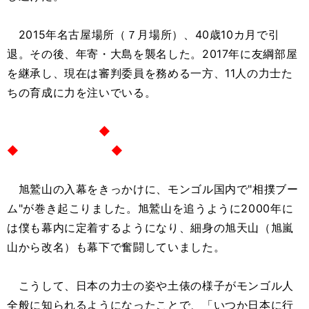
2015年名古屋場所（７月場所）、40歳10カ月で引
退。その後、年寄・大島を襲名した。2017年に友綱部屋
を継承し、現在は審判委員を務める一方、11人の力士た
ちの育成に力を注いでいる。
◆
◆ ◆
旭鷲山の入幕をきっかけに、モンゴル国内で"相撲ブー
ム"が巻き起こりました。旭鷲山を追うように2000年に
は僕も幕内に定着するようになり、細身の旭天山（旭嵐
山から改名）も幕下で奮闘していました。
こうして、日本の力士の姿や土俵の様子がモンゴル人
全般に知られるようになったことで、「いつか日本に行