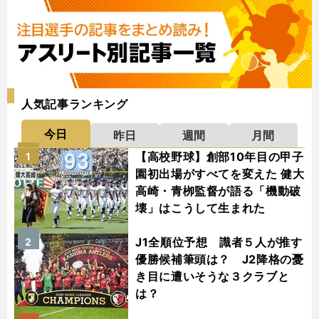
人気記事ランキング
今日
昨日
週間
月間
【高校野球】創部10年目の甲子
1
園初出場がすべてを変えた 健大
高崎・青栁監督が語る「機動破
壊」はこうして生まれた
J1全順位予想 識者５人が推す
2
優勝候補筆頭は？ J2降格の憂
き目に遭いそうな３クラブと
は？