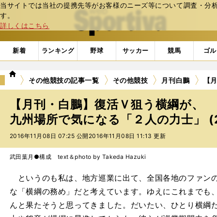
当サイトでは当社の提携先等がお客様のニーズ等について調査・分析し
web Sportiva (webスポルティーバ)
す。
詳しくはこちら
新着
ランキング
野球
サッカー
競馬
ゴル
we
その他競技の記事一覧
その他競技
月刊白鵬
【
b
ス
【月刊・白鵬】復活Ｖ狙う横綱が、
ポ
ル
九州場所で気になる「２人の力士」 (
テ
2016年11月08日 07:25 公開
2016年11月08日 11:13 更新
ィ
ー
バ
武田葉月●構成 text＆photo by Takeda Hazuki
というのも私は、地方巡業に出て、全国各地のファンの
な「横綱の務め」だと考えています。ゆえにこれまでも
んと果たそうと思ってきました。だいたい、ひとり横綱