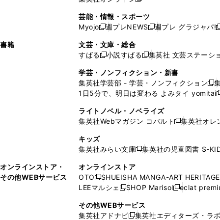
し
新
し
し
し
ン
ィ
ン
ン
開
で
開
で
い
し
い
い
い
ド
ン
ド
ド
芸能・情報・スポーツ
く
開
く
開
ウ
い
ウ
ウ
ウ
ウ
ド
ウ
ウ
Myojo
週プレNEWS
週プレ グラジャパ!
く
く
新
新
新
ィ
ウ
ィ
ィ
ィ
で
ウ
で
で
し
し
ン
ィ
ン
ン
ン
書籍
文芸・文庫・総合
開
で
開
開
い
い
ド
ン
ド
ド
ド
すばる
小説すばる
集英社 文芸ステーシ
く
開
く
く
新
新
ウ
ウ
ウ
ド
ウ
ウ
ウ
く
し
し
ィ
ィ
学芸・ノンフィクション・新書
で
ウ
で
で
で
い
い
ン
ン
集英社学芸部 - 学芸・ノンフィクション
開
で
開
開
開
新
ウ
ウ
ド
ド
1日5分で、明日は変わる よみタイ yomitai
く
開
く
く
く
し
新
ィ
ィ
ウ
ウ
く
い
ン
ン
ライトノベル・ノベライズ
で
で
ウ
ド
ド
集英社Webマガジン コバルト
集英社オレ
開
開
新
ィ
ウ
ウ
く
く
し
ン
キッズ
で
で
い
ド
集英社みらい文庫
集英社の児童図書 S-KID
開
開
新
ウ
ウ
く
く
し
ィ
オンラインストア・
オンラインストア
で
い
ン
その他WEBサービス
OTO
SHUEISHA MANGA-ART HERITAGE
開
新
ウ
ド
LEEマルシェ
SHOP Marisol
eclat prem
く
し
新
新
ィ
ウ
い
し
し
ン
その他WEBサービス
で
ウ
い
い
ド
集英社アドナビ
集英社エディターズ・ラ
開
新