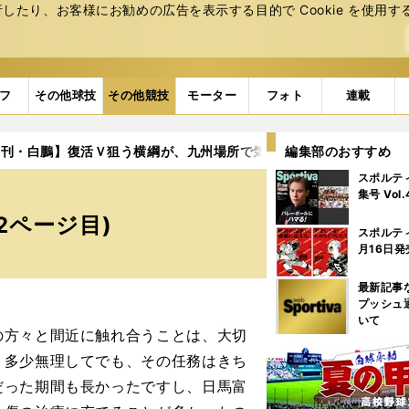
たり、お客様にお勧めの広告を表⽰する⽬的で Cookie を使⽤す
フ
その他球技
その他競技
モーター
フォト
連載
月刊・白鵬】復活Ｖ狙う横綱が、九州場所で気になる「２人の力士」
編集部のおすすめ
スポルテ
集号 Vol
2ページ目)
スポルテ
月16日発
最新記事
プッシュ
いて
方々と間近に触れ合うことは、大切
、多少無理してでも、その任務はきち
だった期間も長かったですし、日馬富