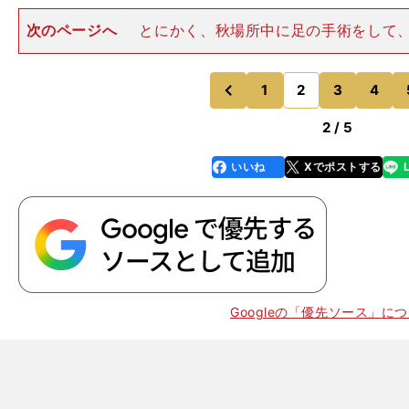
次のページへ
とにかく、秋場所中に足の手術をして
に上がる許可はドクターからなかなか出ませんでした。
頃になると、体が相撲を欲しているというか、「動きた
動がどんどん強くなってい
1
2
3
4
のページへ
のページへ
前
2 / 5
いいね
Xでポストする
line
faceboo
x
k
Googleの「優先ソース」に