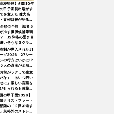
高校野球】創部10年
の甲子園初出場がす
てを変えた 健大高
・青栁監督が語る
機動破壊」はこうし
1全順位予想 識者５
生まれた
が推す優勝候補筆頭
？ J2降格の憂き目
遭いそうな３クラブ
は？
春制が導入されたJ1
ーグ2026－27シー
ンの行方はいかに!?
５人の識者が全順位
大胆予想
お前がラクして生意
だな」「あいつ若い
せに」厳しい言葉を
びせられるも佐藤慎
郎が貫いた誇りとフ
夏の甲子園2026】
ンへの思い
隷クリストファー・
部陸の「２回加速す
」規格外のストレー