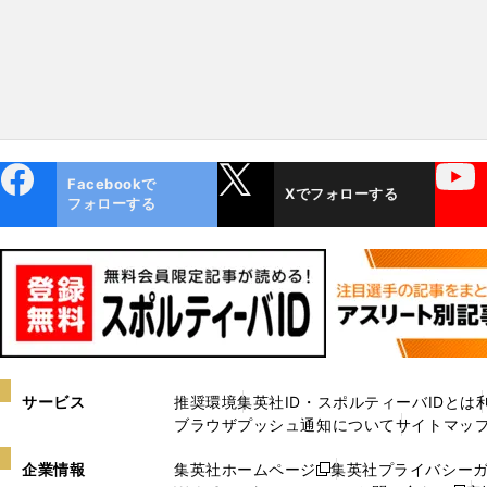
ebo
X
YouTube
Facebookで
Xでフォローする
ok
フォローする
サービス
推奨環境
集英社ID・スポルティーバIDとは
ブラウザプッシュ通知について
サイトマッ
企業情報
集英社ホームページ
集英社プライバシー
新