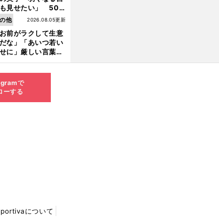
も見せたい」 50
の競輪人生に影響を
の他
2026.08.05更新
える伏見俊昭の死に
お前がラクして生意
言及
だな」「あいつ若い
せに」厳しい言葉を
びせられるも佐藤慎
郎が貫いた誇りとフ
ンへの思い
agramで
ローする
Sportivaについて