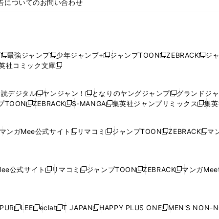
告についてのお問い合わせ
プ
最強ジャンプ
少年ジャンプ+
ジャンプTOON
ZEBRACK
ジ
新
新
新
新
新
英社コミック文庫
し
新
し
し
し
し
い
い
し
い
い
い
ウ
ウ
い
ウ
ウ
ウ
購読デジタル
ヤンジャン！
となりのヤングジャンプ
グランドジ
新
新
新
ィ
ィ
ウ
ィ
ィ
ィ
プTOON
ZEBRACK
S-MANGA
集英社ジャンプリミックス
集英
新
し
新
し
新
し
新
ン
ン
ィ
ン
ン
ン
し
い
し
い
し
い
し
ド
ド
ン
ド
ド
ド
い
ウ
い
ウ
い
ウ
い
ウ
ウ
ド
ウ
ウ
ウ
マンガMee公式サイト
リマコミ
ジャンプTOON
ZEBRACK
マン
新
新
新
新
ウ
ィ
ウ
ィ
ウ
ィ
ウ
で
で
ウ
で
で
で
し
し
し
し
し
ィ
ン
ィ
ン
ィ
ン
ィ
開
開
で
開
開
開
い
い
い
い
い
ン
ド
ン
ド
ン
ド
ン
く
く
開
く
く
く
ウ
ウ
ウ
ウ
ウ
ド
ウ
ド
ウ
ド
ウ
ド
ee公式サイト
リマコミ
ジャンプTOON
ZEBRACK
マンガMeet
く
新
新
新
新
ィ
ィ
ィ
ィ
ィ
ウ
で
ウ
で
ウ
で
ウ
し
し
し
し
ン
ン
ン
ン
ン
で
開
で
開
で
開
で
い
い
い
い
ド
ド
ド
ド
ド
開
く
開
く
開
く
開
ウ
ウ
ウ
ウ
ウ
ウ
ウ
ウ
ウ
PUR
LEE
eclat
T JAPAN
HAPPY PLUS ONE
MEN'S NON-
く
く
く
く
新
新
新
新
新
ィ
ィ
ィ
ィ
で
で
で
で
で