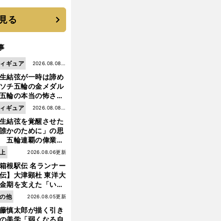
 それでもプロではな
大学進学を選ぶ理由
見る
事
ィギュア
2026.08.08更
生結弦が一時は諦め
新
ソチ五輪の金メダル
五輪の本当の怖さを
った......」
ィギュア
2026.08.08更
生結弦を覚醒させた
新
誰かのために」の思
 五輪連覇の偉業へ
前
道のり
へ
上
2026.08.06更新
箱根駅伝 名ランナー
伝】大津顕杜 東洋大
金期を支えた「いぶ
銀」の存在 最後は同
の他
2026.08.05更新
の設楽兄弟も受賞で
藤慎太郎が描く引き
なかった金栗杯に輝
の美学「弱くなる自