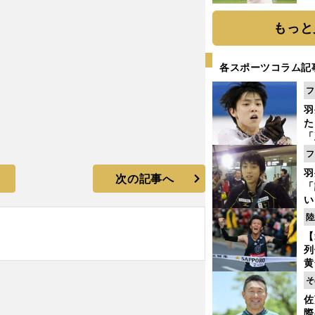
ト
く
もっと
各スポーツコラム記
フ
羽
た
「
知
フ
羽
次の記事へ
「
い
の
陸
【
列
黄
し
そ
期
佐
き
際