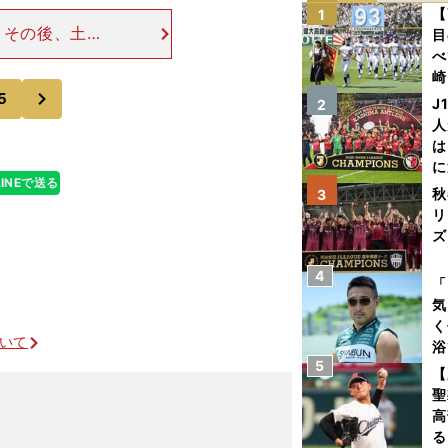
【
1
、その後、土俵
目
秋巡業が始まる
べ
い！」という衝
崎
次
5
「
J
2
て
人
は
に
LINEで送る
と
秋
3
リ
ズ
4
を
「
気
く
ついて
浴
5
太
【
ァ
聖
高
る