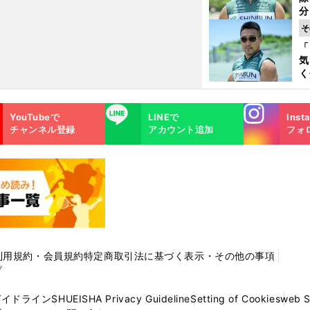
く
分
代
そ
与
「
も
気
く
浴
太
Instagra
LINE
ァ
YouTubeで
LINEで
Inst
m
チャンネル登録
アカウント追加
フォ
利用規約・会員規約
特定商取引法に基づく表示・その他の事項
プ
ガイドライン
SHUEISHA Privacy Guideline
Setting of Cookies
web 