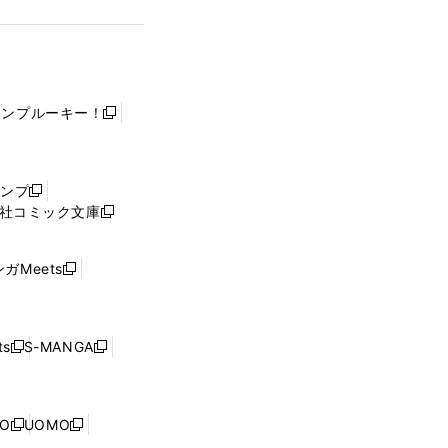
ャンプルーキー！
新
し
い
ウ
ャンプ
新
ィ
社コミック文庫
し
新
ン
い
し
ド
ウ
い
ウ
ガMeets
新
ィ
ウ
で
し
ン
ィ
開
い
ド
ン
く
ウ
ウ
ド
s
S-MANGA
新
新
ィ
で
ウ
し
し
ン
開
で
い
い
ド
く
開
ウ
ウ
ウ
NO
UOMO
く
新
新
ィ
ィ
で