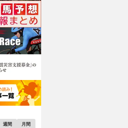
週間
月間