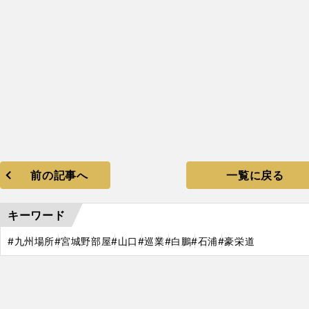
前の記事へ
一覧に戻る
キーワード
#九州場所
#宮城野部屋
#山口
#巡業
#白鵬
#石浦
#豪栄道