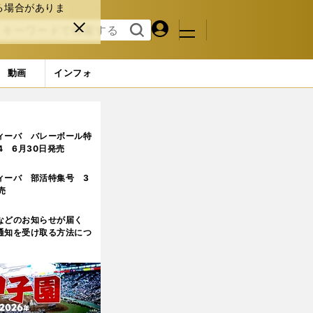
る場合がありま
マイペ
閉じ
検索
メニュ
ー
る
す
ジ
る
動画
インフォ
2ページ目
ィーバ バレーボール特
.4 6月30日発売
ィーバ 部活特集号 3
売
などのお知らせが届く
通知を受け取る方法につ