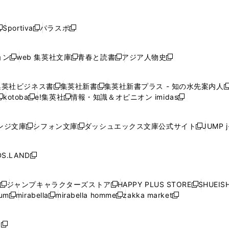
し
し
し
し
し
ン
ン
ン
ン
開
開
開
開
開
い
い
い
い
い
ド
ド
ド
ド
く
く
く
く
く
ウ
ウ
ウ
ウ
ウ
ウ
ウ
ウ
ウ
Sportiva
パラスポ
新
新
ィ
ィ
ィ
ィ
ィ
で
で
で
で
し
し
し
ン
ン
ン
ン
ン
開
開
開
開
い
い
い
ド
ド
ド
ド
ド
ョン
web 集英社文庫
青春と読書
アジア人物史
く
く
く
く
新
新
新
新
ウ
ウ
ウ
ウ
ウ
ウ
ウ
ウ
し
し
し
し
ィ
ィ
ィ
で
で
で
で
で
い
い
い
い
ン
ン
ン
集英社ビジネス書
集英社新書
集英社新書プラス - 知の水先案内人
開
開
開
開
開
新
新
新
ウ
ウ
ウ
ウ
ド
ド
ド
kotoba
e!集英社
情報・知識＆オピニオン imidas
く
く
く
く
く
新
し
新
し
新
ィ
ィ
ィ
ィ
ウ
ウ
ウ
し
し
い
し
い
し
ン
ン
ン
ン
で
で
で
い
い
ウ
い
ウ
い
ド
ド
ド
ド
ンジ文庫
シフォン文庫
ダッシュエックス文庫公式サイト
JUMP 
開
開
開
新
新
新
ウ
ウ
ィ
ウ
ィ
ウ
ウ
ウ
ウ
ウ
く
く
く
し
し
し
ィ
ィ
ン
ィ
ン
ィ
で
で
で
で
い
い
い
ン
ン
ド
ン
ド
ン
S.LAND
開
開
開
開
新
ウ
ウ
ウ
ド
ド
ウ
ド
ウ
ド
く
く
く
く
し
ィ
ィ
ィ
ウ
ウ
で
ウ
で
ウ
い
ン
ン
ン
ジャンプキャラクターズストア
HAPPY PLUS STORE
SHUEIS
で
で
開
で
開
で
新
新
新
ウ
ド
ド
ド
ium
mirabella
mirabella homme
zakka market
開
開
く
開
く
開
し
新
新
新
し
新
し
ィ
ウ
ウ
ウ
く
く
く
く
い
し
し
い
し
し
い
ン
で
で
で
ウ
い
い
ウ
い
い
ウ
ド
ボ
開
開
開
新