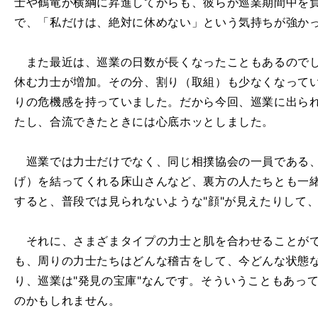
士や鶴竜が横綱に昇進してからも、彼らが巡業期間中を
で、「私だけは、絶対に休めない」という気持ちが強か
また最近は、巡業の日数が長くなったこともあるのでし
休む力士が増加。その分、割り（取組）も少なくなって
りの危機感を持っていました。だから今回、巡業に出ら
たし、合流できたときには心底ホッとしました。
巡業では力士だけでなく、同じ相撲協会の一員である、
げ）を結ってくれる床山さんなど、裏方の人たちとも一
すると、普段では見られないような"顔"が見えたりして
それに、さまざまタイプの力士と肌を合わせることがで
も、周りの力士たちはどんな稽古をして、今どんな状態
り、巡業は"発見の宝庫"なんです。そういうこともあっ
のかもしれません。