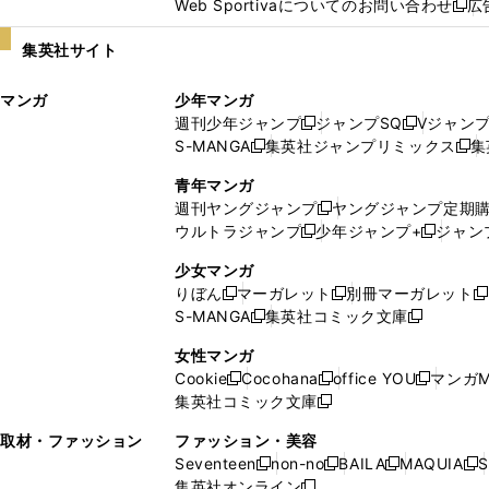
Web Sportivaについてのお問い合わせ
広
し
新
い
し
集英社サイト
ウ
い
ィ
ウ
マンガ
少年マンガ
ン
ィ
週刊少年ジャンプ
ジャンプSQ
Vジャン
ド
ン
新
新
S-MANGA
集英社ジャンプリミックス
集
ウ
ド
新
し
し
新
で
ウ
し
い
い
し
青年マンガ
開
で
い
ウ
ウ
い
週刊ヤングジャンプ
ヤングジャンプ定期
新
く
開
ウ
ィ
ィ
ウ
ウルトラジャンプ
少年ジャンプ+
ジャン
新
し
新
く
ィ
ン
ン
ィ
し
い
し
ン
ド
ド
ン
少女マンガ
い
ウ
い
ド
ウ
ウ
ド
りぼん
マーガレット
別冊マーガレット
新
新
新
ウ
ィ
ウ
ウ
で
で
ウ
S-MANGA
集英社コミック文庫
し
新
し
新
ィ
ン
ィ
で
開
開
で
い
し
い
し
ン
ド
ン
女性マンガ
開
く
く
開
ウ
い
ウ
い
ド
ウ
ド
Cookie
Cocohana
office YOU
マンガM
く
く
新
新
新
ィ
ウ
ィ
ウ
ウ
で
ウ
集英社コミック文庫
し
新
し
し
ン
ィ
ン
ィ
で
開
で
い
し
い
い
ド
ン
ド
ン
取材・ファッション
ファッション・美容
開
く
開
ウ
い
ウ
ウ
ウ
ド
ウ
ド
Seventeen
non-no
BAILA
MAQUIA
S
く
く
新
新
新
新
ィ
ウ
ィ
ィ
で
ウ
で
ウ
集英社オンライン