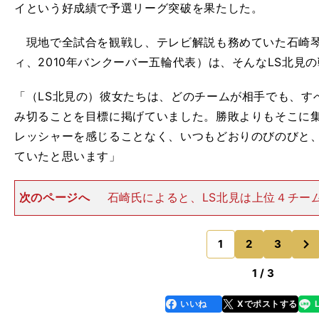
イという好成績で予選リーグ突破を果たした。
現地で全試合を観戦し、テレビ解説も務めていた石崎琴美
ィ、2010年バンクーバー五輪代表）は、そんなLS北見
「（LS北見の）彼女たちは、どのチームが相手でも、す
み切ることを目標に掲げていました。勝敗よりもそこに
レッシャーを感じることなく、いつもどおりのびのびと
ていたと思います」
次のページへ
石崎氏によると、LS北見は上位４チー
オフに入ってからも、気温やシート、ラインによって大
イスの状態を把握してプレーできていたという。そして
次
撃につながった」と評す
1
2
3
のページへ
1 / 3
いいね
Xでポストする
line
faceboo
x
k