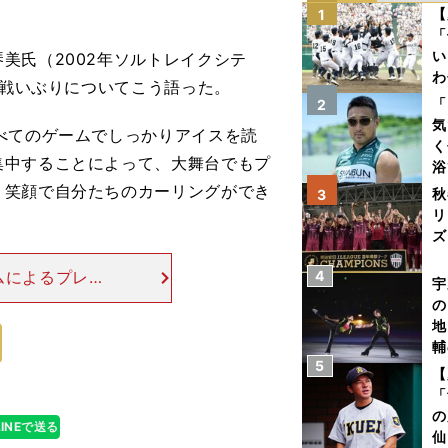
【
1
「
い
氏（2002年ソルトレイクシテ
わ
の戦いぶりについてこう語った。
だ
「
2
気
べてのゲームでしっかりアイスを読
く
集中することによって、大舞台でもプ
浴
太
、笑顔で自分たちのカーリングができ
秋
3
ァ
リ
ズ
ムによるプレー
4
を
宇
きく変化するア
の
、それが「快進
地
輔
5
題
【
「
の
LINEで送る
仙