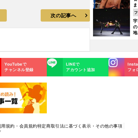
ま
越
フ
次の記事へ
さ
宇
の
地
輔
題
Instagra
LINE
YouTubeで
LINEで
Inst
m
チャンネル登録
アカウント追加
フォ
利用規約・会員規約
特定商取引法に基づく表示・その他の事項
プ