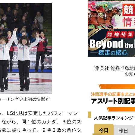
カーリング史上初の快挙だ
、LS北見は安定したパフォーマン
人気記事ランキング
）ながら、同１位のカナダ、３位のス
強豪に競り勝って、９勝２敗の首位タ
今日
昨日