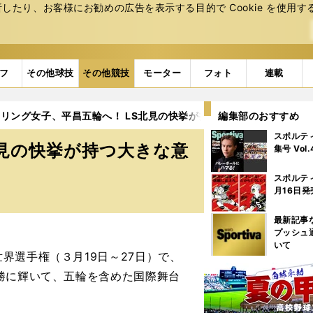
たり、お客様にお勧めの広告を表⽰する⽬的で Cookie を使⽤す
フ
その他球技
その他競技
モーター
フォト
連載
リング女子、平昌五輪へ！ LS北見の快挙が持つ大きな意味
編集部のおすすめ
スポルテ
北見の快挙が持つ大きな意
集号 Vol
スポルテ
月16日発
最新記事
プッシュ
いて
選手権（３月19日～27日）で、
勝に輝いて、五輪を含めた国際舞台