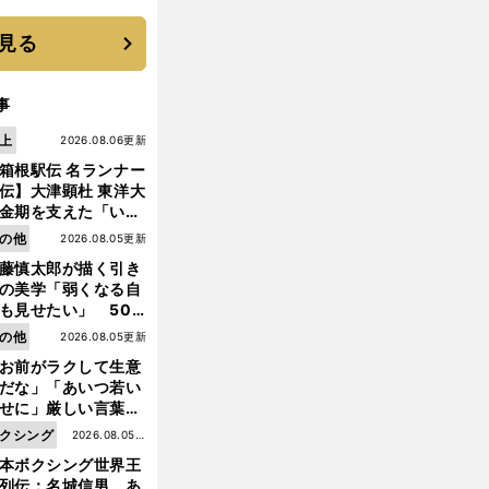
す"日本一1000日計
"のすべて
見る
事
上
2026.08.06更新
箱根駅伝 名ランナー
伝】大津顕杜 東洋大
金期を支えた「いぶ
銀」の存在 最後は同
の他
2026.08.05更新
の設楽兄弟も受賞で
藤慎太郎が描く引き
なかった金栗杯に輝
の美学「弱くなる自
も見せたい」 50
の競輪人生に影響を
の他
2026.08.05更新
える伏見俊昭の死に
前
へ
お前がラクして生意
言及
だな」「あいつ若い
せに」厳しい言葉を
びせられるも佐藤慎
クシング
2026.08.05更
郎が貫いた誇りとフ
本ボクシング世界王
新
ンへの思い
列伝：名城信男 あ