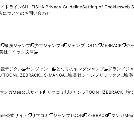
ガイドライン
SHUEISHA Privacy Guideline
Setting of Cookies
web 
告についてのお問い合わせ
プ
最強ジャンプ
少年ジャンプ+
ジャンプTOON
ZEBRACK
ジ
新
新
新
新
新
英社コミック文庫
し
新
し
し
し
し
い
い
し
い
い
い
ウ
ウ
い
ウ
ウ
ウ
購読デジタル
ヤンジャン！
となりのヤングジャンプ
グランドジ
新
新
新
ィ
ィ
ウ
ィ
ィ
ィ
プTOON
ZEBRACK
S-MANGA
集英社ジャンプリミックス
集英
新
し
新
し
新
し
新
ン
ン
ィ
ン
ン
ン
し
い
し
い
し
い
し
ド
ド
ン
ド
ド
ド
い
ウ
い
ウ
い
ウ
い
ウ
ウ
ド
ウ
ウ
ウ
マンガMee公式サイト
リマコミ
ジャンプTOON
ZEBRACK
マン
新
新
新
新
ウ
ィ
ウ
ィ
ウ
ィ
ウ
で
で
ウ
で
で
で
し
し
し
し
し
ィ
ン
ィ
ン
ィ
ン
ィ
開
開
で
開
開
開
い
い
い
い
い
ン
ド
ン
ド
ン
ド
ン
く
く
開
く
く
く
ウ
ウ
ウ
ウ
ウ
ド
ウ
ド
ウ
ド
ウ
ド
ee公式サイト
リマコミ
ジャンプTOON
ZEBRACK
マンガMeet
く
新
新
新
新
ィ
ィ
ィ
ィ
ィ
ウ
で
ウ
で
ウ
で
ウ
し
し
し
し
ン
ン
ン
ン
ン
で
開
で
開
で
開
で
い
い
い
い
ド
ド
ド
ド
ド
開
く
開
く
開
く
開