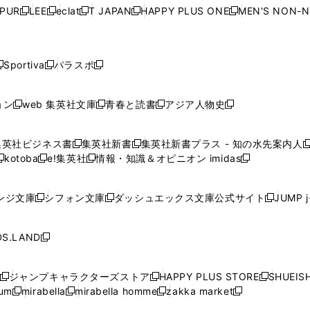
ウ
ウ
ウ
ウ
ウ
ウ
ウ
ウ
ウ
PUR
LEE
eclat
T JAPAN
HAPPY PLUS ONE
MEN'S NON-
く
く
く
く
新
新
新
新
新
ィ
ィ
ィ
ィ
で
で
で
で
で
し
し
し
し
し
ン
ン
ン
ン
開
開
開
開
開
い
い
い
い
い
ド
ド
ド
ド
く
く
く
く
く
ウ
ウ
ウ
ウ
ウ
ウ
ウ
ウ
ウ
Sportiva
パラスポ
新
新
ィ
ィ
ィ
ィ
ィ
で
で
で
で
し
し
し
ン
ン
ン
ン
ン
開
開
開
開
い
い
い
ド
ド
ド
ド
ド
ョン
web 集英社文庫
青春と読書
アジア人物史
く
く
く
く
新
新
新
新
ウ
ウ
ウ
ウ
ウ
ウ
ウ
ウ
し
し
し
し
ィ
ィ
ィ
で
で
で
で
で
い
い
い
い
ン
ン
ン
集英社ビジネス書
集英社新書
集英社新書プラス - 知の水先案内人
開
開
開
開
開
新
新
新
ウ
ウ
ウ
ウ
ド
ド
ド
kotoba
e!集英社
情報・知識＆オピニオン imidas
く
く
く
く
く
新
し
新
し
新
ィ
ィ
ィ
ィ
ウ
ウ
ウ
し
し
い
し
い
し
ン
ン
ン
ン
で
で
で
い
い
ウ
い
ウ
い
ド
ド
ド
ド
ンジ文庫
シフォン文庫
ダッシュエックス文庫公式サイト
JUMP 
開
開
開
新
新
新
ウ
ウ
ィ
ウ
ィ
ウ
ウ
ウ
ウ
ウ
く
く
く
し
し
し
ィ
ィ
ン
ィ
ン
ィ
で
で
で
で
い
い
い
ン
ン
ド
ン
ド
ン
S.LAND
開
開
開
開
新
ウ
ウ
ウ
ド
ド
ウ
ド
ウ
ド
く
く
く
く
し
ィ
ィ
ィ
ウ
ウ
で
ウ
で
ウ
い
ン
ン
ン
ジャンプキャラクターズストア
HAPPY PLUS STORE
SHUEIS
で
で
開
で
開
で
新
新
新
ウ
ド
ド
ド
ium
mirabella
mirabella homme
zakka market
開
開
く
開
く
開
し
新
新
新
し
新
し
ィ
ウ
ウ
ウ
く
く
く
く
い
し
し
い
し
し
い