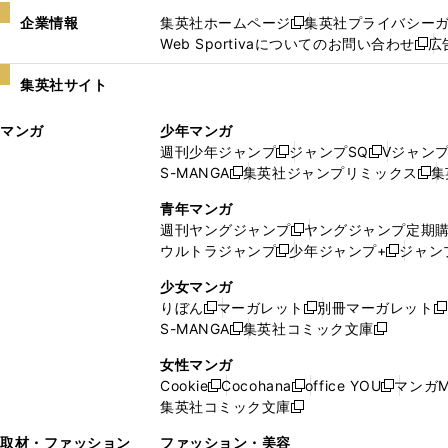
企業情報
集英社ホームページ
集英社プライバシー
新
Web Sportivaについてのお問い合わせ
広
し
新
い
し
集英社サイト
ウ
い
ィ
ウ
マンガ
少年マンガ
ン
ィ
週刊少年ジャンプ
ジャンプSQ
Vジャン
ド
ン
新
新
S-MANGA
集英社ジャンプリミックス
集
ウ
ド
新
し
し
新
で
ウ
し
い
い
し
青年マンガ
開
で
い
ウ
ウ
い
週刊ヤングジャンプ
ヤングジャンプ定期
新
く
開
ウ
ィ
ィ
ウ
ウルトラジャンプ
少年ジャンプ+
ジャン
新
し
新
く
ィ
ン
ン
ィ
し
い
し
ン
ド
ド
ン
少女マンガ
い
ウ
い
ド
ウ
ウ
ド
りぼん
マーガレット
別冊マーガレット
新
新
新
ウ
ィ
ウ
ウ
で
で
ウ
S-MANGA
集英社コミック文庫
し
新
し
新
ィ
ン
ィ
で
開
開
で
い
し
い
し
ン
ド
ン
女性マンガ
開
く
く
開
ウ
い
ウ
い
ド
ウ
ド
Cookie
Cocohana
office YOU
マンガM
く
く
新
新
新
ィ
ウ
ィ
ウ
ウ
で
ウ
集英社コミック文庫
し
新
し
し
ン
ィ
ン
ィ
で
開
で
い
し
い
い
ド
ン
ド
ン
取材・ファッション
ファッション・美容
開
く
開