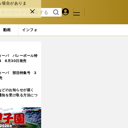
る場合がありま
マイペ
閉じ
検索
メニュ
ー
る
す
ジ
る
動画
インフォ
ィーバ バレーボール特
.4 6月30日発売
ィーバ 部活特集号 3
売
などのお知らせが届く
通知を受け取る方法につ