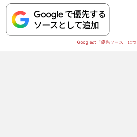
Googleの「優先ソース」に
】
。
復
」