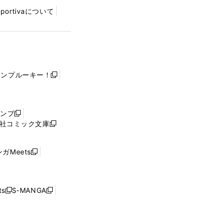
Sportivaについて
ャンプルーキー！
新
し
い
ウ
ャンプ
新
ィ
社コミック文庫
し
新
ン
い
し
ド
ウ
い
ウ
ガMeets
新
ィ
ウ
で
し
ン
ィ
開
い
ド
ン
く
ウ
ウ
ド
s
S-MANGA
新
新
ィ
で
ウ
し
し
ン
開
で
い
い
ド
く
開