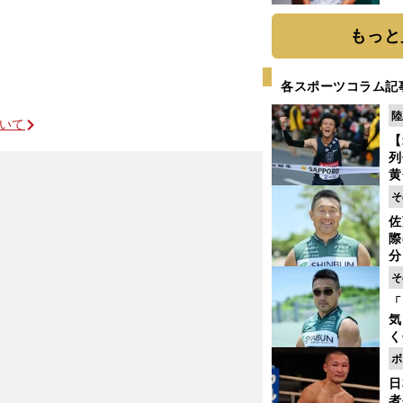
か
画
もっと
各スポーツコラム記
陸
ついて
【
列
黄
し
そ
期
佐
き
際
く
分
代
そ
与
へのプラン
「
も
気
く
浴
ボ
太
日
ァ
者