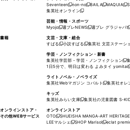
ウ
い
ウ
ウ
ウ
ド
ウ
ド
Seventeen
non-no
BAILA
MAQUIA
S
く
く
新
新
新
新
ィ
ウ
ィ
ィ
で
ウ
で
ウ
集英社オンライン
し
新
し
し
し
ン
ィ
ン
ン
開
で
開
で
い
し
い
い
い
ド
ン
ド
ド
芸能・情報・スポーツ
く
開
く
開
ウ
い
ウ
ウ
ウ
ウ
ド
ウ
ウ
Myojo
週プレNEWS
週プレ グラジャパ!
く
く
新
新
新
ィ
ウ
ィ
ィ
ィ
で
ウ
で
で
し
し
ン
ィ
ン
ン
ン
書籍
文芸・文庫・総合
開
で
開
開
い
い
ド
ン
ド
ド
ド
すばる
小説すばる
集英社 文芸ステーシ
く
開
く
く
新
新
ウ
ウ
ウ
ド
ウ
ウ
ウ
く
し
し
ィ
ィ
学芸・ノンフィクション・新書
で
ウ
で
で
で
い
い
ン
ン
集英社学芸部 - 学芸・ノンフィクション
開
で
開
開
開
新
ウ
ウ
ド
ド
1日5分で、明日は変わる よみタイ yomitai
く
開
く
く
く
し
新
ィ
ィ
ウ
ウ
く
い
ン
ン
ライトノベル・ノベライズ
で
で
ウ
ド
ド
集英社Webマガジン コバルト
集英社オレ
開
開
新
ィ
ウ
ウ
く
く
し
ン
キッズ
で
で
い
ド
集英社みらい文庫
集英社の児童図書 S-KID
開
開
新
ウ
ウ
く
く
し
ィ
オンラインストア・
オンラインストア
で
い
ン
その他WEBサービス
OTO
SHUEISHA MANGA-ART HERITAGE
開
新
ウ
ド
LEEマルシェ
SHOP Marisol
eclat prem
く
し
新
新
ィ
ウ
い
し
し