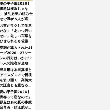
夏の甲子園2026】
優勝は横浜じゃな
」 波乱必至の組み合
せで識者５人が選ん
優勝校はここだ！
お前がラクして生意
だな」「あいつ若い
せに」厳しい言葉を
びせられるも佐藤慎
郎が貫いた誇りとフ
春制が導入されたJ1
ンへの思い
ーグ2026－27シー
ンの行方はいかに!?
５人の識者が全順位
大胆予想
野昌磨は本田真凜と
アイスダンスで新境
を切り開く 高橋大
の証言とも重なる課
と楽しさ
夏の甲子園2026】
青春って密なので」
原点はあの夏の惨敗
台育英・須江航が明