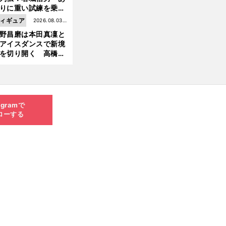
りに重い試練を乗り
え「大胆さ」と「巧
ィギュア
2026.08.03更
」で築いた時代
野昌磨は本田真凜と
新
アイスダンスで新境
を切り開く 高橋大
の証言とも重なる課
と楽しさ
agramで
ローする