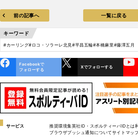
前の記事へ
一覧に戻る
キーワード
#カーリング
#ロコ・ソラーレ北見
#平昌五輪
#本橋麻里
#藤澤五月
ebo
X
YouTube
Facebookで
Xでフォローする
ok
フォローする
サービス
推奨環境
集英社ID・スポルティーバIDとは
ブラウザプッシュ通知について
サイトマッ