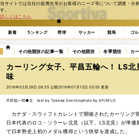
当サイトでは当社の提携先等がお客様のニーズ等について調査・分析し
web Sportiva (webスポルティーバ)
す。
詳しくはこちら
新着
ランキング
野球
サッカー
競馬
ゴル
we
その他競技の記事一覧
その他競技
冬季競技
カー
b
ス
カーリング女子、平昌五輪へ！ LS
ポ
ル
味
テ
2016年03月29日 08:35 公開
2016年07月12日 05:55 更新
ィ
ー
バ
竹田聡一郎●文 text by Takeda Soichiro
photo by AP/AFLO
カナダ・スウィフトカレントで開催されたカーリング世界
日本代表のロコ・ソラーレ北見（以下、LS北見）が準優
で日本勢史上初のメダル獲得という快挙を達成した。