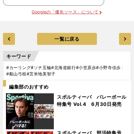
Googleの「優先ソース」について
一覧に戻る
キーワード
#カーリング
#ソチ五輪
#北海道銀行
#小笠原歩
#小野寺佳歩
#船山弓枝
#苫米地美智子
編集部のおすすめ
スポルティーバ バレーボール
特集号 Vol.4 6月30日発売
スポルティーバ 部活特集号