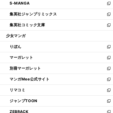
S-MANGA
く
で
ド
ィ
い
新
開
ウ
ン
ウ
し
集英社ジャンプリミックス
く
で
ド
ィ
い
新
開
ウ
ン
ウ
し
集英社コミック文庫
く
で
ド
ィ
い
新
開
ウ
ン
ウ
し
少女マンガ
く
で
ド
ィ
い
開
ウ
ン
ウ
りぼん
く
で
ド
ィ
新
開
ウ
ン
し
マーガレット
く
で
ド
い
新
開
ウ
ウ
し
別冊マーガレット
く
で
ィ
い
新
開
ン
ウ
し
マンガMee公式サイト
く
ド
ィ
い
新
ウ
ン
ウ
し
リマコミ
で
ド
ィ
い
新
開
ウ
ン
ウ
し
ジャンプTOON
く
で
ド
ィ
い
新
開
ウ
ン
ウ
し
ZEBRACK
く
で
ド
ィ
い
新