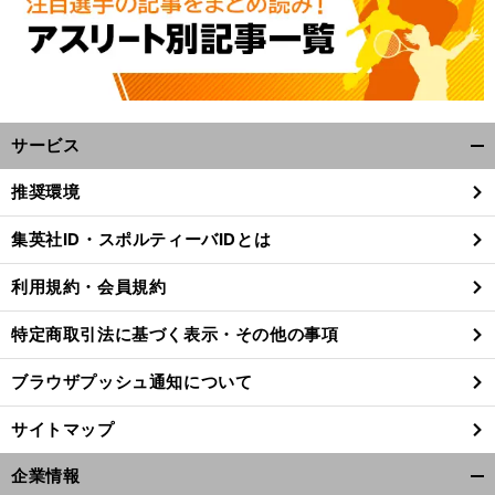
サービス
開
く/
推奨環境
閉
じ
集英社ID・スポルティーバIDとは
る
利用規約・会員規約
特定商取引法に基づく表示・その他の事項
ブラウザプッシュ通知について
サイトマップ
企業情報
?
前
開