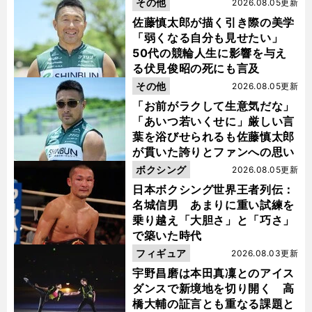
その他
2026.08.05更新
佐藤慎太郎が描く引き際の美学
「弱くなる自分も見せたい」
50代の競輪人生に影響を与え
る伏見俊昭の死にも言及
その他
2026.08.05更新
「お前がラクして生意気だな」
「あいつ若いくせに」厳しい言
葉を浴びせられるも佐藤慎太郎
が貫いた誇りとファンへの思い
ボクシング
2026.08.05更新
日本ボクシング世界王者列伝：
名城信男 あまりに重い試練を
乗り越え「大胆さ」と「巧さ」
で築いた時代
フィギュア
2026.08.03更新
宇野昌磨は本田真凜とのアイス
ダンスで新境地を切り開く 高
橋大輔の証言とも重なる課題と