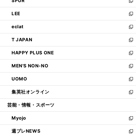
SPUR
で
ド
ィ
い
新
開
ウ
ン
ウ
し
LEE
く
で
ド
ィ
い
新
開
ウ
ン
ウ
し
eclat
く
で
ド
ィ
い
新
開
ウ
ン
ウ
し
T JAPAN
く
で
ド
ィ
い
新
開
ウ
ン
ウ
し
HAPPY PLUS ONE
く
で
ド
ィ
い
新
開
ウ
ン
ウ
し
MEN'S NON-NO
く
で
ド
ィ
い
新
開
ウ
ン
ウ
し
UOMO
く
で
ド
ィ
い
新
開
ウ
ン
ウ
し
集英社オンライン
く
で
ド
ィ
い
新
開
ウ
ン
ウ
し
芸能・情報・スポーツ
く
で
ド
ィ
い
開
ウ
ン
ウ
Myojo
く
で
ド
ィ
新
開
ウ
ン
し
週プレNEWS
く
で
ド
い
新