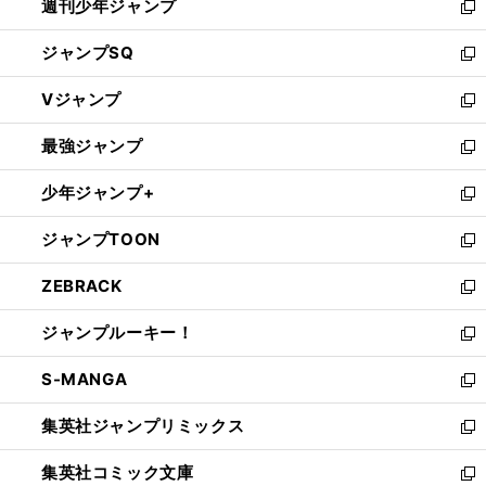
週刊少年ジャンプ
く
新
し
ジャンプSQ
い
新
ウ
し
Vジャンプ
ィ
い
新
ン
ウ
し
最強ジャンプ
ド
ィ
い
新
ウ
ン
ウ
し
少年ジャンプ+
で
ド
ィ
い
新
開
ウ
ン
ウ
し
ジャンプTOON
く
で
ド
ィ
い
新
開
ウ
ン
ウ
し
ZEBRACK
く
で
ド
ィ
い
新
開
ウ
ン
ウ
し
ジャンプルーキー！
く
で
ド
ィ
い
新
開
ウ
ン
ウ
し
S-MANGA
く
で
ド
ィ
い
新
開
ウ
ン
ウ
し
集英社ジャンプリミックス
く
で
ド
ィ
い
新
開
ウ
ン
ウ
し
集英社コミック文庫
く
で
ド
ィ
い
新