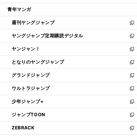
開
ウ
ン
ウ
し
青年マンガ
く
で
ド
ィ
い
開
ウ
ン
ウ
週刊ヤングジャンプ
く
で
ド
ィ
新
開
ウ
ン
し
ヤングジャンプ定期購読デジタル
く
で
ド
い
新
開
ウ
ウ
し
ヤンジャン！
く
で
ィ
い
新
開
ン
ウ
し
となりのヤングジャンプ
く
ド
ィ
い
新
ウ
ン
ウ
し
グランドジャンプ
で
ド
ィ
い
新
開
ウ
ン
ウ
し
ウルトラジャンプ
く
で
ド
ィ
い
新
開
ウ
ン
ウ
し
少年ジャンプ+
く
で
ド
ィ
い
新
開
ウ
ン
ウ
し
ジャンプTOON
く
で
ド
ィ
い
新
開
ウ
ン
ウ
し
ZEBRACK
く
で
ド
ィ
い
新
開
ウ
ン
ウ
し