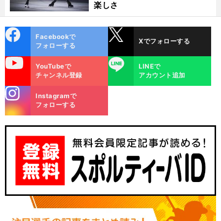
楽しさ
cebo
X
Facebookで
Xでフォローする
ok
フォローする
uTube
LINE
YouTubeで
LINEで
チャンネル登録
アカウント追加
stagra
Instagramで
m
フォローする