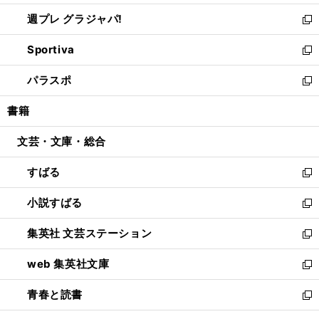
開
ウ
ウ
し
週プレ グラジャパ!
く
で
ィ
い
新
開
ン
ウ
し
Sportiva
く
ド
ィ
い
新
ウ
ン
ウ
し
パラスポ
で
ド
ィ
い
新
開
ウ
ン
ウ
し
書籍
く
で
ド
ィ
い
開
ウ
ン
ウ
文芸・文庫・総合
く
で
ド
ィ
開
ウ
ン
すばる
く
で
ド
新
開
ウ
し
小説すばる
く
で
い
新
開
ウ
し
集英社 文芸ステーション
く
ィ
い
新
ン
ウ
し
web 集英社文庫
ド
ィ
い
新
ウ
ン
ウ
し
青春と読書
で
ド
ィ
い
新
開
ウ
ン
ウ
し