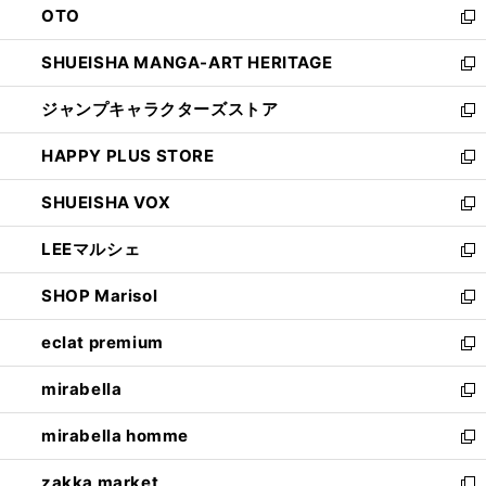
OTO
で
ド
新
開
ウ
し
SHUEISHA MANGA-ART HERITAGE
く
で
い
新
開
ウ
し
ジャンプキャラクターズストア
く
ィ
い
新
ン
ウ
し
HAPPY PLUS STORE
ド
ィ
い
新
ウ
ン
ウ
し
SHUEISHA VOX
で
ド
ィ
い
新
開
ウ
ン
ウ
し
LEEマルシェ
く
で
ド
ィ
い
新
開
ウ
ン
ウ
し
SHOP Marisol
く
で
ド
ィ
い
新
開
ウ
ン
ウ
し
eclat premium
く
で
ド
ィ
い
新
開
ウ
ン
ウ
し
mirabella
く
で
ド
ィ
い
新
開
ウ
ン
ウ
し
mirabella homme
く
で
ド
ィ
い
新
開
ウ
ン
ウ
し
zakka market
く
で
ド
ィ