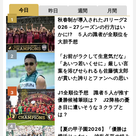
今日
昨日
週間
月間
秋春制が導入されたJ1リーグ2
1
026－27シーズンの行方はい
かに!? ５人の識者が全順位を
大胆予想
「お前がラクして生意気だな」
2
「あいつ若いくせに」厳しい言
葉を浴びせられるも佐藤慎太郎
が貫いた誇りとファンへの思い
J1全順位予想 識者５人が推す
3
優勝候補筆頭は？ J2降格の憂
き目に遭いそうな３クラブと
は？
4
【夏の甲子園2026】「優勝は