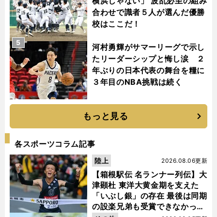
横浜じゃない」 波乱必至の組み
合わせで識者５人が選んだ優勝
校はここだ！
5
河村勇輝がサマーリーグで示し
たリーダーシップと悔し涙 ２
年ぶりの日本代表の舞台を糧に
３年目のNBA挑戦は続く
もっと見る
各スポーツコラム記事
陸上
2026.08.06更新
【箱根駅伝 名ランナー列伝】大
津顕杜 東洋大黄金期を支えた
「いぶし銀」の存在 最後は同期
の設楽兄弟も受賞できなかった
金栗杯に輝く