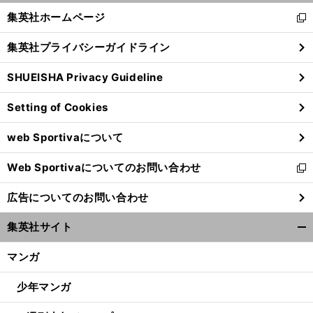
へ
く/
集英社ホームページ
新
閉
し
じ
集英社プライバシーガイドライン
い
る
ウ
SHUEISHA Privacy Guideline
ィ
ン
Setting of Cookies
ド
ウ
web Sportivaについて
で
開
Web Sportivaについてのお問い合わせ
く
新
し
広告についてのお問い合わせ
い
ウ
集英社サイト
ィ
開
ン
く/
マンガ
ド
閉
ウ
じ
少年マンガ
で
る
開