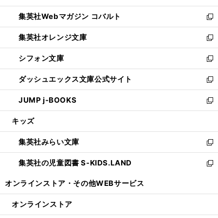
開
ウ
ン
ウ
集英社Webマガジン コバルト
く
で
ド
ィ
新
開
ウ
ン
し
集英社オレンジ文庫
く
で
ド
い
新
開
ウ
ウ
し
シフォン文庫
く
で
ィ
い
新
開
ン
ウ
し
ダッシュエックス文庫公式サイト
く
ド
ィ
い
新
ウ
ン
ウ
し
JUMP j-BOOKS
で
ド
ィ
い
新
開
ウ
ン
ウ
し
キッズ
く
で
ド
ィ
い
開
ウ
ン
ウ
集英社みらい文庫
く
で
ド
ィ
新
開
ウ
ン
し
集英社の児童図書 S-KIDS.LAND
く
で
ド
い
新
開
ウ
ウ
し
オンラインストア・
その他WEBサービス
く
で
ィ
い
開
ン
ウ
オンラインストア
く
ド
ィ
ウ
ン