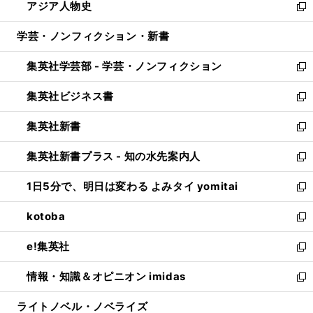
アジア人物史
く
で
ド
ィ
い
新
開
ウ
ン
ウ
し
学芸・ノンフィクション・新書
く
で
ド
ィ
い
開
ウ
ン
ウ
集英社学芸部 - 学芸・ノンフィクション
く
で
ド
ィ
新
開
ウ
ン
し
集英社ビジネス書
く
で
ド
い
新
開
ウ
ウ
し
集英社新書
く
で
ィ
い
新
開
ン
ウ
し
集英社新書プラス - 知の水先案内人
く
ド
ィ
い
新
ウ
ン
ウ
し
1日5分で、明日は変わる よみタイ yomitai
で
ド
ィ
い
新
開
ウ
ン
ウ
し
kotoba
く
で
ド
ィ
い
新
開
ウ
ン
ウ
し
e!集英社
く
で
ド
ィ
い
新
開
ウ
ン
ウ
し
情報・知識＆オピニオン imidas
く
で
ド
ィ
い
新
開
ウ
ン
ウ
し
ライトノベル・ノベライズ
く
で
ド
ィ
い