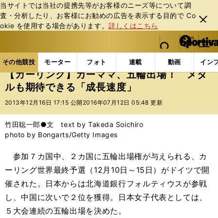
当サイトでは当社の提携先等がお客様のニーズ等について調
査・分析したり、お客様にお勧めの広告を表⽰する⽬的で Co
閉じ
okie を使⽤する場合があります。
詳しくはこちら
る
マイペ
web Sportiva (webスポルティーバ)
検索
メニュ
we
ー
その他競技の記事一覧
その他競技
冬季競技
【
b
ジ
その他競技
モーター
フォト
連載
動画
イン
ス
【カーリング】カーママ、五輪出場！ メダ
ポ
ルも期待できる「成長速度」
ル
テ
2013年12月16日 17:15 公開
2016年07月12日 05:48 更新
ィ
ー
竹田聡一郎●文 text by Takeda Soichiro
バ
photo by Bongarts/Getty Images
参加７カ国中、２カ国に五輪出場権が与えられる、カ
ーリング世界最終予選（12月10日～15日）がドイツで開
催された。日本からは北海道銀行フォルティウスが参戦
し、中国に次いで２位を獲得。日本女子代表としては、
５大会連続の五輪出場を決めた。