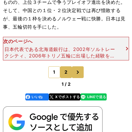
ものの、上位３チームで争うプレイオフ進出を決めた。
そして、中国との１位・２位決定戦では再び惜敗する
が、最後の１枠を決めるノルウェー戦に快勝。日本は見
事、五輪切符を手にした。
次のページへ
日本代表である北海道銀行は、2002年ソルトレー
クシティ、2006年トリノ五輪に出場した経験を持
つ、小笠原（旧姓・小野寺）と船山（旧姓・林）弓
枝を軸として結成されたチームだ。ゆえに、「豊富
次
1
2
のページへ
な経験からの
1 / 2
いいね
Xでポストする
LINEで送る
line
faceboo
x
k