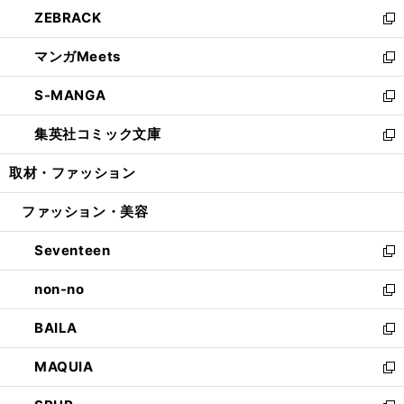
ン
ウ
し
ZEBRACK
く
で
ド
ィ
い
新
開
ウ
ン
ウ
し
マンガMeets
く
で
ド
ィ
い
新
開
ウ
ン
ウ
し
S-MANGA
く
で
ド
ィ
い
新
開
ウ
ン
ウ
し
集英社コミック文庫
く
で
ド
ィ
い
新
開
ウ
ン
ウ
し
取材・ファッション
く
で
ド
ィ
い
開
ウ
ン
ウ
ファッション・美容
く
で
ド
ィ
開
ウ
ン
Seventeen
く
で
ド
新
開
ウ
し
non-no
く
で
い
新
開
ウ
し
BAILA
く
ィ
い
新
ン
ウ
し
MAQUIA
ド
ィ
い
新
ウ
ン
ウ
し