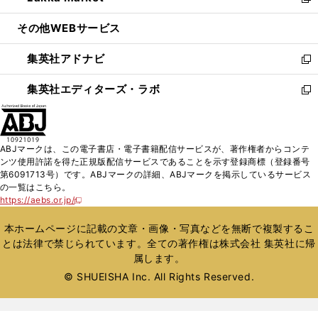
い
新
開
ウ
ン
ウ
し
その他WEBサービス
く
で
ド
ィ
い
開
ウ
ン
ウ
集英社アドナビ
く
で
ド
ィ
新
開
ウ
ン
し
集英社エディターズ・ラボ
く
で
ド
い
新
開
ウ
ウ
し
く
で
ィ
い
開
ン
ウ
ABJマークは、この電子書店・電子書籍配信サービスが、著作権者からコンテ
く
ド
ィ
ンツ使用許諾を得た正規版配信サービスであることを示す登録商標（登録番号
ウ
ン
第6091713号）です。ABJマークの詳細、ABJマークを掲示しているサービス
で
ド
の一覧はこちら。
開
ウ
https://aebs.or.jp/
新
く
で
し
い
開
本ホームページに記載の文章・画像・写真などを無断で複製するこ
ウ
く
とは法律で禁じられています。全ての著作権は株式会社 集英社に帰
ィ
属します。
ン
ド
© SHUEISHA Inc. All Rights Reserved.
ウ
で
開
く