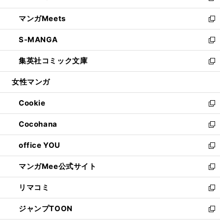
開
ウ
ン
ウ
し
マンガMeets
く
で
ド
ィ
い
新
開
ウ
ン
ウ
し
S-MANGA
く
で
ド
ィ
い
新
開
ウ
ン
ウ
し
集英社コミック文庫
く
で
ド
ィ
い
新
開
ウ
ン
ウ
し
女性マンガ
く
で
ド
ィ
い
開
ウ
ン
ウ
Cookie
く
で
ド
ィ
新
開
ウ
ン
し
Cocohana
く
で
ド
い
新
開
ウ
ウ
し
office YOU
く
で
ィ
い
新
開
ン
ウ
し
マンガMee公式サイト
く
ド
ィ
い
新
ウ
ン
ウ
し
リマコミ
で
ド
ィ
い
新
開
ウ
ン
ウ
し
ジャンプTOON
く
で
ド
ィ
い
新
開
ウ