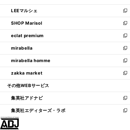
開
ウ
ン
ウ
し
LEEマルシェ
く
で
ド
ィ
い
新
開
ウ
ン
ウ
し
SHOP Marisol
く
で
ド
ィ
い
新
開
ウ
ン
ウ
し
eclat premium
く
で
ド
ィ
い
新
開
ウ
ン
ウ
し
mirabella
く
で
ド
ィ
い
新
開
ウ
ン
ウ
し
mirabella homme
く
で
ド
ィ
い
新
開
ウ
ン
ウ
し
zakka market
く
で
ド
ィ
い
新
開
ウ
ン
ウ
し
その他WEBサービス
く
で
ド
ィ
い
開
ウ
ン
ウ
集英社アドナビ
く
で
ド
ィ
新
開
ウ
ン
し
集英社エディターズ・ラボ
く
で
ド
い
新
開
ウ
ウ
し
く
で
ィ
い
開
ン
ウ