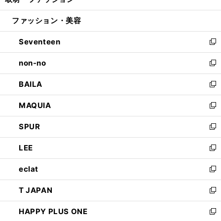
ィ
い
開
ウ
ン
ウ
ファッション・美容
く
で
ド
ィ
開
ウ
ン
Seventeen
く
で
ド
新
開
ウ
し
non-no
く
で
い
新
開
ウ
し
BAILA
く
ィ
い
新
ン
ウ
し
MAQUIA
ド
ィ
い
新
ウ
ン
ウ
し
SPUR
で
ド
ィ
い
新
開
ウ
ン
ウ
し
LEE
く
で
ド
ィ
い
新
開
ウ
ン
ウ
し
eclat
く
で
ド
ィ
い
新
開
ウ
ン
ウ
し
T JAPAN
く
で
ド
ィ
い
新
開
ウ
ン
ウ
し
HAPPY PLUS ONE
く
で
ド
ィ
い
新