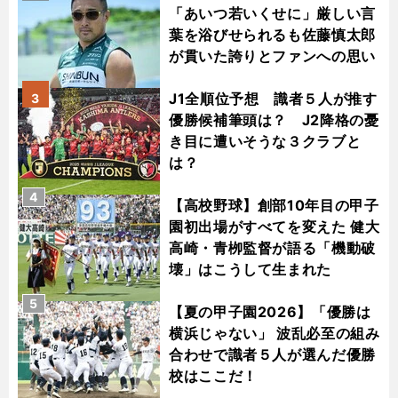
「あいつ若いくせに」厳しい言
葉を浴びせられるも佐藤慎太郎
が貫いた誇りとファンへの思い
J1全順位予想 識者５人が推す
3
優勝候補筆頭は？ J2降格の憂
き目に遭いそうな３クラブと
は？
4
【高校野球】創部10年目の甲子
園初出場がすべてを変えた 健大
高崎・青栁監督が語る「機動破
壊」はこうして生まれた
5
【夏の甲子園2026】「優勝は
横浜じゃない」 波乱必至の組み
合わせで識者５人が選んだ優勝
校はここだ！