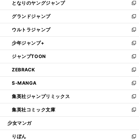
となりのヤングジャンプ
く
ド
ィ
い
新
ウ
ン
ウ
し
グランドジャンプ
で
ド
ィ
い
新
開
ウ
ン
ウ
し
ウルトラジャンプ
く
で
ド
ィ
い
新
開
ウ
ン
ウ
し
少年ジャンプ+
く
で
ド
ィ
い
新
開
ウ
ン
ウ
し
ジャンプTOON
く
で
ド
ィ
い
新
開
ウ
ン
ウ
し
ZEBRACK
く
で
ド
ィ
い
新
開
ウ
ン
ウ
し
S-MANGA
く
で
ド
ィ
い
新
開
ウ
ン
ウ
し
集英社ジャンプリミックス
く
で
ド
ィ
い
新
開
ウ
ン
ウ
し
集英社コミック文庫
く
で
ド
ィ
い
新
開
ウ
ン
ウ
し
少女マンガ
く
で
ド
ィ
い
開
ウ
ン
ウ
りぼん
く
で
ド
ィ
新