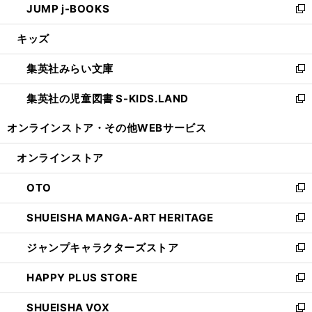
JUMP j-BOOKS
で
ド
ィ
い
新
開
ウ
ン
ウ
し
キッズ
く
で
ド
ィ
い
開
ウ
ン
ウ
集英社みらい文庫
く
で
ド
ィ
新
開
ウ
ン
し
集英社の児童図書 S-KIDS.LAND
く
で
ド
い
新
開
ウ
ウ
し
オンラインストア・
その他WEBサービス
く
で
ィ
い
開
ン
ウ
オンラインストア
く
ド
ィ
ウ
ン
OTO
で
ド
新
開
ウ
し
SHUEISHA MANGA-ART HERITAGE
く
で
い
新
開
ウ
し
ジャンプキャラクターズストア
く
ィ
い
新
ン
ウ
し
HAPPY PLUS STORE
ド
ィ
い
新
ウ
ン
ウ
し
SHUEISHA VOX
で
ド
ィ
い
新