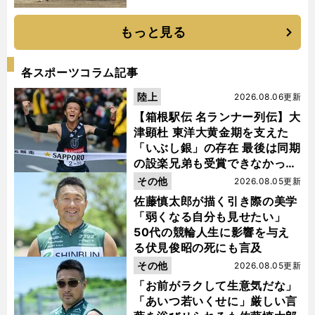
もっと見る
各スポーツコラム記事
陸上
2026.08.06更新
【箱根駅伝 名ランナー列伝】大
津顕杜 東洋大黄金期を支えた
「いぶし銀」の存在 最後は同期
の設楽兄弟も受賞できなかった
金栗杯に輝く
その他
2026.08.05更新
佐藤慎太郎が描く引き際の美学
「弱くなる自分も見せたい」
50代の競輪人生に影響を与え
る伏見俊昭の死にも言及
その他
2026.08.05更新
「お前がラクして生意気だな」
「あいつ若いくせに」厳しい言