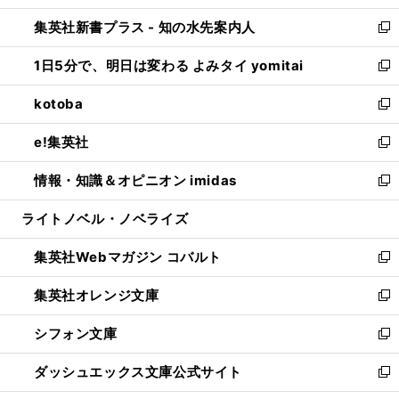
開
ン
ウ
し
集英社新書プラス - 知の水先案内人
く
ド
ィ
い
新
ウ
ン
ウ
し
1日5分で、明日は変わる よみタイ yomitai
で
ド
ィ
い
新
開
ウ
ン
ウ
し
kotoba
く
で
ド
ィ
い
新
開
ウ
ン
ウ
し
e!集英社
く
で
ド
ィ
い
新
開
ウ
ン
ウ
し
情報・知識＆オピニオン imidas
く
で
ド
ィ
い
新
開
ウ
ン
ウ
し
ライトノベル・ノベライズ
く
で
ド
ィ
い
開
ウ
ン
ウ
集英社Webマガジン コバルト
く
で
ド
ィ
新
開
ウ
ン
し
集英社オレンジ文庫
く
で
ド
い
新
開
ウ
ウ
し
シフォン文庫
く
で
ィ
い
新
開
ン
ウ
し
ダッシュエックス文庫公式サイト
く
ド
ィ
い
新
ウ
ン
ウ
し