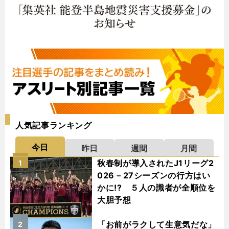
人気記事ランキング
今日
昨日
週間
月間
秋春制が導入されたJ1リーグ2
1
026－27シーズンの行方はい
かに!? ５人の識者が全順位を
大胆予想
「お前がラクして生意気だな」
2