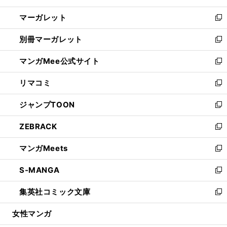
開
ウ
ン
し
マーガレット
く
で
ド
い
新
開
ウ
ウ
し
別冊マーガレット
く
で
ィ
い
新
開
ン
ウ
し
マンガMee公式サイト
く
ド
ィ
い
新
ウ
ン
ウ
し
リマコミ
で
ド
ィ
い
新
開
ウ
ン
ウ
し
ジャンプTOON
く
で
ド
ィ
い
新
開
ウ
ン
ウ
し
ZEBRACK
く
で
ド
ィ
い
新
開
ウ
ン
ウ
し
マンガMeets
く
で
ド
ィ
い
新
開
ウ
ン
ウ
し
S-MANGA
く
で
ド
ィ
い
新
開
ウ
ン
ウ
し
集英社コミック文庫
く
で
ド
ィ
い
新
開
ウ
ン
ウ
し
女性マンガ
く
で
ド
ィ
い
開
ウ
ン
ウ