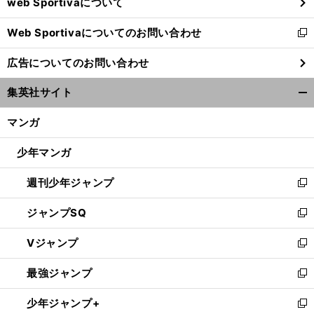
web Sportivaについて
で
開
Web Sportivaについてのお問い合わせ
く
新
し
広告についてのお問い合わせ
い
ウ
集英社サイト
ィ
開
ン
く/
マンガ
ド
閉
ウ
じ
少年マンガ
で
る
開
週刊少年ジャンプ
く
新
し
ジャンプSQ
い
新
ウ
し
Vジャンプ
ィ
い
新
ン
ウ
し
最強ジャンプ
ド
ィ
い
新
ウ
ン
ウ
し
少年ジャンプ+
で
ド
ィ
い
新