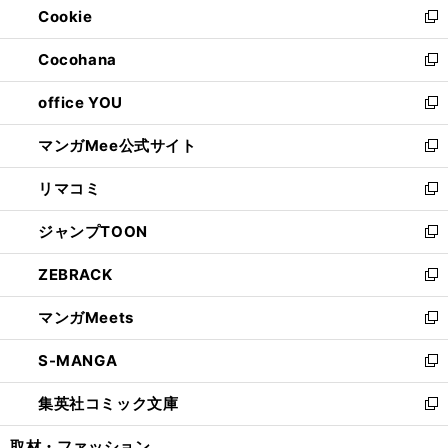
Cookie
く
で
ド
ィ
新
開
ウ
ン
し
Cocohana
く
で
ド
い
新
開
ウ
ウ
し
office YOU
く
で
ィ
い
新
開
ン
ウ
し
マンガMee公式サイト
く
ド
ィ
い
新
ウ
ン
ウ
し
リマコミ
で
ド
ィ
い
新
開
ウ
ン
ウ
し
ジャンプTOON
く
で
ド
ィ
い
新
開
ウ
ン
ウ
し
ZEBRACK
く
で
ド
ィ
い
新
開
ウ
ン
ウ
し
マンガMeets
く
で
ド
ィ
い
新
開
ウ
ン
ウ
し
S-MANGA
く
で
ド
ィ
い
新
開
ウ
ン
ウ
し
集英社コミック文庫
く
で
ド
ィ
い
新
開
ウ
ン
ウ
し
取材・ファッション
く
で
ド