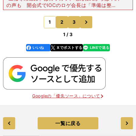
の声も 開会式でIOCのロゲ会長は「準備は整っ
た」と言っていたが、果たしていかがなものか。五
輪組織委員(LOCOG)が開幕前から「自家用車は使
次
1
2
3
のページへ
わず、公共交
1 / 3
いいね
Xでポストする
LINEで送る
line
faceboo
x
k
Googleの「優先ソース」について
一覧に戻る