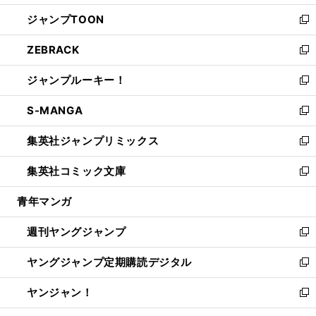
開
ウ
ン
ウ
し
ジャンプTOON
く
で
ド
ィ
い
新
開
ウ
ン
ウ
し
ZEBRACK
く
で
ド
ィ
い
新
開
ウ
ン
ウ
し
ジャンプルーキー！
く
で
ド
ィ
い
新
開
ウ
ン
ウ
し
S-MANGA
く
で
ド
ィ
い
新
開
ウ
ン
ウ
し
集英社ジャンプリミックス
く
で
ド
ィ
い
新
開
ウ
ン
ウ
し
集英社コミック文庫
く
で
ド
ィ
い
新
開
ウ
ン
ウ
し
青年マンガ
く
で
ド
ィ
い
開
ウ
ン
ウ
週刊ヤングジャンプ
く
で
ド
ィ
新
開
ウ
ン
し
ヤングジャンプ定期購読デジタル
く
で
ド
い
新
開
ウ
ウ
し
ヤンジャン！
く
で
ィ
い
新
開
ン
ウ
し