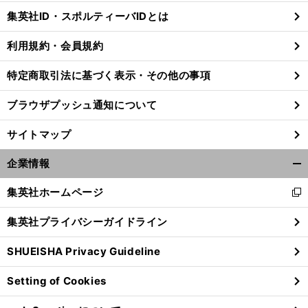
じ
集英社ID・スポルティーバIDとは
る
利用規約・会員規約
特定商取引法に基づく表示・その他の事項
前
操
んだこと
「
がいる
へ
ブラウザプッシュ通知について
サイトマップ
企業情報
開
く/
集英社ホームページ
新
閉
し
じ
集英社プライバシーガイドライン
い
る
ウ
SHUEISHA Privacy Guideline
ィ
ン
Setting of Cookies
ド
ウ