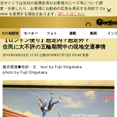
当サイトでは当社の提携先等がお客様のニーズ等について調
査・分析したり、お客様にお勧めの広告を表⽰する⽬的で Co
閉じ
okie を使⽤する場合があります。
詳しくはこちら
る
マイペ
web Sportiva (webスポルティーバ)
検索
メニュ
we
ー
その他競技の記事一覧
その他競技
その他
【ロ
b
ジ
その他競技
モーター
フォト
連載
動画
イン
ス
【ロンドン便り】想定内？想定外？
ポ
住民に大不評の五輪期間中の現地交通事情
ル
テ
2012年08月03日 17:35 公開
2016年07月12日 05:46 更新
ィ
ー
藤井重隆●取材・文 text by Fujii Shigetaka
バ
photo by Fujii Shigetaka