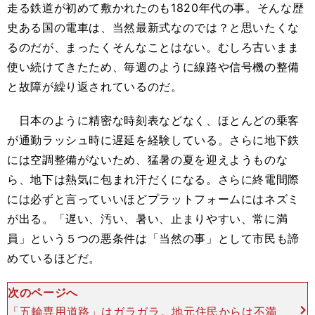
走る鉄道が初めて敷かれたのも1820年代の事。そんな歴
史ある国の電車は、当然最新式なのでは？と思いたくな
るのだが、まったくそんなことはない。むしろ古いまま
使い続けてきたため、毎週のように線路や信号機の整備
と故障が繰り返されているのだ。
日本のように精密な時刻表などなく、ほとんどの乗客
が通勤ラッシュ時に遅延を経験している。さらに地下鉄
には空調整備がないため、猛暑の夏を迎えようものな
ら、地下は熱気に包まれ汗だくになる。さらに終電間際
には必ずと言っていいほどプラットフォームにはネズミ
が出る。「遅い、汚い、暑い、止まりやすい、常に満
員」という５つの悪条件は「当然の事」として市民も諦
めているほどだ。
次のページへ
「五輪専用道路」はガラガラ。地元住民からは不満