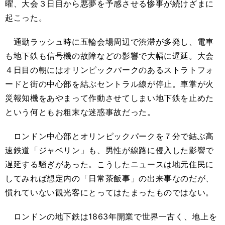
曜、大会３日目から悪夢を予感させる惨事が続けざまに
起こった。
通勤ラッシュ時に五輪会場周辺で渋滞が多発し、電車
も地下鉄も信号機の故障などの影響で大幅に遅延。大会
４日目の朝にはオリンピックパークのあるストラトフォ
ードと街の中心部を結ぶセントラル線が停止。車掌が火
災報知機をあやまって作動させてしまい地下鉄を止めた
という何ともお粗末な迷惑事故だった。
ロンドン中心部とオリンピックパークを７分で結ぶ高
速鉄道「ジャベリン」も、男性が線路に侵入した影響で
遅延する騒ぎがあった。こうしたニュースは地元住民に
してみれば想定内の「日常茶飯事」の出来事なのだが、
慣れていない観光客にとってはたまったものではない。
ロンドンの地下鉄は1863年開業で世界一古く、地上を