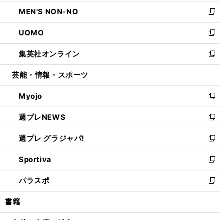
開
ウ
ン
ウ
し
MEN'S NON-NO
く
で
ド
ィ
い
新
開
ウ
ン
ウ
し
UOMO
く
で
ド
ィ
い
新
開
ウ
ン
ウ
し
集英社オンライン
く
で
ド
ィ
い
新
開
ウ
ン
ウ
し
芸能・情報・スポーツ
く
で
ド
ィ
い
開
ウ
ン
ウ
Myojo
く
で
ド
ィ
新
開
ウ
ン
し
週プレNEWS
く
で
ド
い
新
開
ウ
ウ
し
週プレ グラジャパ!
く
で
ィ
い
新
開
ン
ウ
し
Sportiva
く
ド
ィ
い
新
ウ
ン
ウ
し
パラスポ
で
ド
ィ
い
新
開
ウ
ン
ウ
し
書籍
く
で
ド
ィ
い
開
ウ
ン
ウ