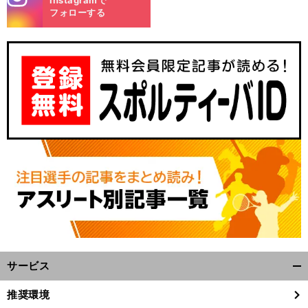
Instagramで
m
フォローする
サービス
開
く/
推奨環境
閉