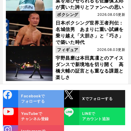
葉を浴びせられるも佐藤慎太郎
が貫いた誇りとファンへの思い
ボクシング
2026.08.05更新
日本ボクシング世界王者列伝：
名城信男 あまりに重い試練を
乗り越え「大胆さ」と「巧さ」
で築いた時代
フィギュア
2026.08.03更新
宇野昌磨は本田真凜とのアイス
ダンスで新境地を切り開く 高
橋大輔の証言とも重なる課題と
楽しさ
cebo
X
Facebookで
Xでフォローする
ok
フォローする
uTube
LINE
YouTubeで
LINEで
チャンネル登録
アカウント追加
stagra