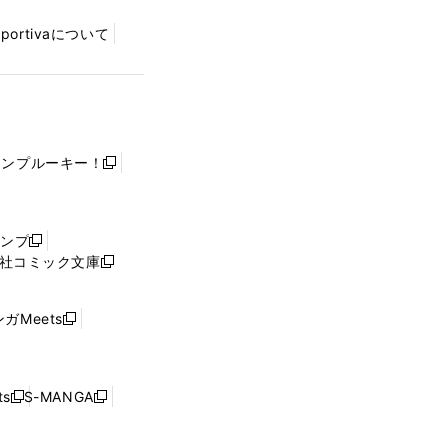
Sportivaについて
ャンプルーキー！
新
し
い
ウ
ャンプ
新
ィ
社コミック文庫
し
新
ン
い
し
ド
ウ
い
ウ
ガMeets
新
ィ
ウ
で
し
ン
ィ
開
い
ド
ン
く
ウ
ウ
ド
s
S-MANGA
新
新
ィ
で
ウ
し
し
ン
開
で
い
い