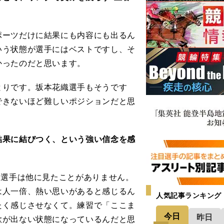
ーツだけに結果にも内容にも出るん
いう状態が選手にはベストですし、そ
かったのだと思います。
りです。坂本花織選手もそうです
できないほど難しいポジションだと思
結果に結びつく、という強い信念を感
う選手は他に見たことがありません。
は人一倍、熱い思いがあると感じるん
人気記事ランキング
たく感じさせなくて。練習で「ここま
今日
昨日
欲が出ない状態になっているんだと思