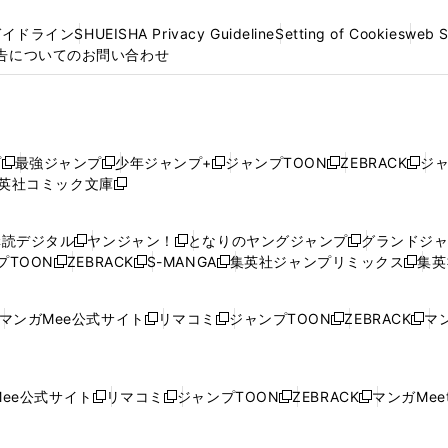
ガイドライン
SHUEISHA Privacy Guideline
Setting of Cookies
web 
告についてのお問い合わせ
プ
最強ジャンプ
少年ジャンプ+
ジャンプTOON
ZEBRACK
ジ
新
新
新
新
新
英社コミック文庫
し
新
し
し
し
し
い
い
し
い
い
い
ウ
ウ
い
ウ
ウ
ウ
購読デジタル
ヤンジャン！
となりのヤングジャンプ
グランドジ
新
新
新
ィ
ィ
ウ
ィ
ィ
ィ
プTOON
ZEBRACK
S-MANGA
集英社ジャンプリミックス
集英
新
し
新
し
新
し
新
ン
ン
ィ
ン
ン
ン
し
い
し
い
し
い
し
ド
ド
ン
ド
ド
ド
い
ウ
い
ウ
い
ウ
い
ウ
ウ
ド
ウ
ウ
ウ
マンガMee公式サイト
リマコミ
ジャンプTOON
ZEBRACK
マン
新
新
新
新
ウ
ィ
ウ
ィ
ウ
ィ
ウ
で
で
ウ
で
で
で
し
し
し
し
し
ィ
ン
ィ
ン
ィ
ン
ィ
開
開
で
開
開
開
い
い
い
い
い
ン
ド
ン
ド
ン
ド
ン
く
く
開
く
く
く
ウ
ウ
ウ
ウ
ウ
ド
ウ
ド
ウ
ド
ウ
ド
ee公式サイト
リマコミ
ジャンプTOON
ZEBRACK
マンガMeet
く
新
新
新
新
ィ
ィ
ィ
ィ
ィ
ウ
で
ウ
で
ウ
で
ウ
し
し
し
し
ン
ン
ン
ン
ン
で
開
で
開
で
開
で
い
い
い
い