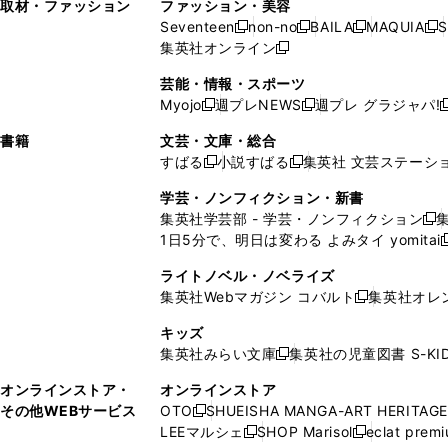
ド
ン
ド
ン
取材・ファッション
ファッション・美容
開
く
開
ウ
い
ウ
ウ
ウ
ド
ウ
ド
Seventeen
non-no
BAILA
MAQUIA
S
く
く
新
新
新
新
ィ
ウ
ィ
ィ
で
ウ
で
ウ
集英社オンライン
し
新
し
し
し
ン
ィ
ン
ン
開
で
開
で
い
し
い
い
い
ド
ン
ド
ド
芸能・情報・スポーツ
く
開
く
開
ウ
い
ウ
ウ
ウ
ウ
ド
ウ
ウ
Myojo
週プレNEWS
週プレ グラジャパ!
く
く
新
新
新
ィ
ウ
ィ
ィ
ィ
で
ウ
で
で
し
し
ン
ィ
ン
ン
ン
書籍
文芸・文庫・総合
開
で
開
開
い
い
ド
ン
ド
ド
ド
すばる
小説すばる
集英社 文芸ステーシ
く
開
く
く
新
新
ウ
ウ
ウ
ド
ウ
ウ
ウ
く
し
し
ィ
ィ
学芸・ノンフィクション・新書
で
ウ
で
で
で
い
い
ン
ン
集英社学芸部 - 学芸・ノンフィクション
開
で
開
開
開
新
ウ
ウ
ド
ド
1日5分で、明日は変わる よみタイ yomitai
く
開
く
く
く
し
新
ィ
ィ
ウ
ウ
く
い
ン
ン
ライトノベル・ノベライズ
で
で
ウ
ド
ド
集英社Webマガジン コバルト
集英社オレ
開
開
新
ィ
ウ
ウ
く
く
し
ン
キッズ
で
で
い
ド
集英社みらい文庫
集英社の児童図書 S-KID
開
開
新
ウ
ウ
く
く
し
ィ
オンラインストア・
オンラインストア
で
い
ン
その他WEBサービス
OTO
SHUEISHA MANGA-ART HERITAGE
開
新
ウ
ド
LEEマルシェ
SHOP Marisol
eclat prem
く
し
新
新
ィ
ウ