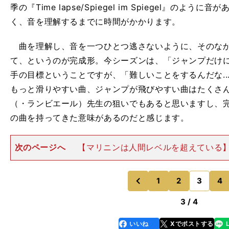
季の『Time lapse/Spiegel im Spiegel』の
く、音を理解するまでに時間がかかります。
曲を理解し、音を一つひとつ逃さないように、そのなか
て、というのが完成形。今シーズンは、「ジャンプだけ
手の目標ということですが、「難しいことをするんだな...
もっと滑りやすい曲、ジャンプが飛びやすい曲はたくさ
（・ランビエール）先生の狙いでもあると思いますし、
の曲を持ってきた意味があるのだと感じます。
次のページへ
【マリニンは人間レベルを超えている
マリニン（アメリカ）は、クワッドアクセル（４回転半
目されていますね。 ジャンプを見ても、人間レベル
（笑）。マリニン選手の
1
2
3
4
のページへ
のページへ
前
3 / 4
いいね
Xでポストする
line
faceboo
x
k