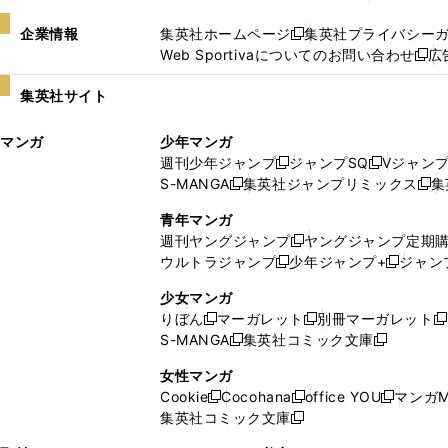
企業情報
集英社ホームページ
集英社プライバシー
新
Web Sportivaについてのお問い合わせ
広
し
新
い
し
集英社サイト
ウ
い
ィ
ウ
マンガ
少年マンガ
ン
ィ
週刊少年ジャンプ
ジャンプSQ
Vジャン
ド
ン
新
新
S-MANGA
集英社ジャンプリミックス
集
ウ
ド
新
し
し
新
で
ウ
し
い
い
し
青年マンガ
開
で
い
ウ
ウ
い
週刊ヤングジャンプ
ヤングジャンプ定期
新
く
開
ウ
ィ
ィ
ウ
ウルトラジャンプ
少年ジャンプ+
ジャン
新
し
新
く
ィ
ン
ン
ィ
し
い
し
ン
ド
ド
ン
少女マンガ
い
ウ
い
ド
ウ
ウ
ド
りぼん
マーガレット
別冊マーガレット
新
新
新
ウ
ィ
ウ
ウ
で
で
ウ
S-MANGA
集英社コミック文庫
し
新
し
新
ィ
ン
ィ
で
開
開
で
い
し
い
し
ン
ド
ン
女性マンガ
開
く
く
開
ウ
い
ウ
い
ド
ウ
ド
Cookie
Cocohana
office YOU
マンガM
く
く
新
新
新
ィ
ウ
ィ
ウ
ウ
で
ウ
集英社コミック文庫
し
新
し
し
ン
ィ
ン
ィ
で
開
で
い
し
い
い