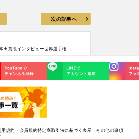
次の記事へ
#本田真凜インタビュー世界選手権
Instagra
LINE
YouTubeで
LINEで
Inst
m
チャンネル登録
アカウント追加
フォ
利用規約・会員規約
特定商取引法に基づく表示・その他の事項
プ