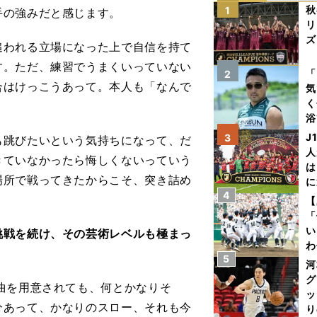
秋
1
手の強みだと感じます。
リ
ズ
われる立場になった上で自信を持て
す。ただ、練習でうまくいっていない
を
「
2
合はけっこうあって。本人も「なんで
気
く
浴
太
J
3
跳びたいという気持ちになって、だ
ァ
人
きていなかったら悔しくないっていう
は
場所で戦ってきたからこそ、突き詰め
に
4
と
【
「
い
挑戦を続け、その芸術レベルも極まっ
わ
5
だ
河
グ
曲を用意されても、何とかなりそ
ッ
分あって、かなりのスロー、それも今
り