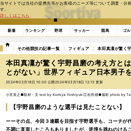
当サイトでは当社の提携先等がお客様のニーズ等について調査・分析し
web Sportiva (webスポルティーバ)
す。
詳しくはこちら
新着
ランキング
野球
サッカー
競馬
ゴル
we
その他競技の記事一覧
フィギュア
本田真凜が驚く
b
ス
本田真凜が驚く宇野昌磨の考え方と
ポ
ル
とがない」世界フィギュア日本男子を占
テ
2024年03月18日 10:30 公開
2024年03月18日 12:13 更新
ィ
ー
バ
小宮良之●取材・文 text by Komiya Yoshiyuki
立松尚積●撮影 photo by Tat
【宇野昌磨のような選手は見たことない】
ーーその点、今回３連覇を目指す宇野選手も、コーチが
不調に直面したころもありましたが、逆境を跳ねのけるこ