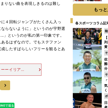
糧
ように音があまりない曲を表現しきるのは難し
は
もっと
に４回転ジャンプがたくさん入っ
各スポーツコラム記
にならないように」というのが宇野選
陸
...」というのが私の第一印象です。
【
んあるはずなので。でもステファン
列
黄
完成したすばらしいフリーを観るとあ
し
そ
期
佐
き
際
く
分
】ーーイリア・
代
アクセル）が注
そ
与
を超えています
「
も
次
気
く
浴
ボ
太
日
ァ
LINEで送る
者