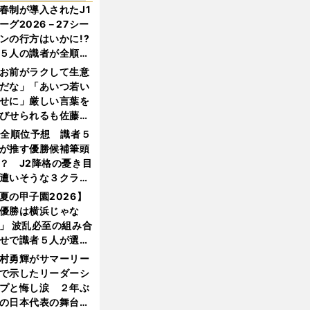
春制が導入されたJ1
ーグ2026－27シー
ンの行方はいかに!?
５人の識者が全順位
大胆予想
お前がラクして生意
だな」「あいつ若い
せに」厳しい言葉を
びせられるも佐藤慎
郎が貫いた誇りとフ
1全順位予想 識者５
ンへの思い
が推す優勝候補筆頭
？ J2降格の憂き目
遭いそうな３クラブ
は？
夏の甲子園2026】
優勝は横浜じゃな
」 波乱必至の組み合
せで識者５人が選ん
優勝校はここだ！
村勇輝がサマーリー
で示したリーダーシ
プと悔し涙 ２年ぶ
の日本代表の舞台を