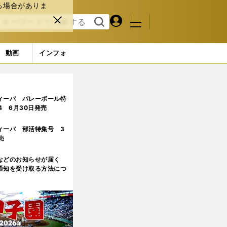
る場合がありま
マイペ
閉じ
検索
メニュ
ー
る
す
ジ
る
動画
インフォ
ア日本男子を占う
3ページ目
ィーバ バレーボール特
.4 6月30日発売
ィーバ 部活特集号 3
売
などのお知らせが届く
通知を受け取る方法につ