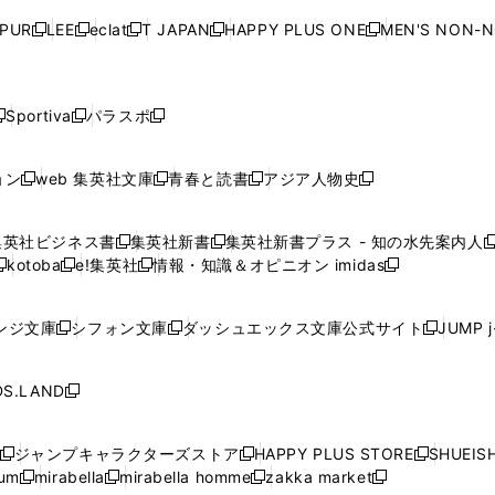
ド
ド
ド
ド
ド
開
く
開
く
開
く
開
ウ
ウ
ウ
ウ
ウ
ウ
ウ
ウ
ウ
PUR
LEE
eclat
T JAPAN
HAPPY PLUS ONE
MEN'S NON-
く
く
く
く
新
新
新
新
新
ィ
ィ
ィ
ィ
で
で
で
で
で
し
し
し
し
し
ン
ン
ン
ン
開
開
開
開
開
い
い
い
い
い
ド
ド
ド
ド
く
く
く
く
く
ウ
ウ
ウ
ウ
ウ
ウ
ウ
ウ
ウ
Sportiva
パラスポ
新
新
ィ
ィ
ィ
ィ
ィ
で
で
で
で
し
し
し
ン
ン
ン
ン
ン
開
開
開
開
い
い
い
ド
ド
ド
ド
ド
ョン
web 集英社文庫
青春と読書
アジア人物史
く
く
く
く
新
新
新
新
ウ
ウ
ウ
ウ
ウ
ウ
ウ
ウ
し
し
し
し
ィ
ィ
ィ
で
で
で
で
で
い
い
い
い
ン
ン
ン
集英社ビジネス書
集英社新書
集英社新書プラス - 知の水先案内人
開
開
開
開
開
新
新
新
ウ
ウ
ウ
ウ
ド
ド
ド
kotoba
e!集英社
情報・知識＆オピニオン imidas
く
く
く
く
く
新
し
新
し
新
ィ
ィ
ィ
ィ
ウ
ウ
ウ
し
し
い
し
い
し
ン
ン
ン
ン
で
で
で
い
い
ウ
い
ウ
い
ド
ド
ド
ド
ンジ文庫
シフォン文庫
ダッシュエックス文庫公式サイト
JUMP 
開
開
開
新
新
新
ウ
ウ
ィ
ウ
ィ
ウ
ウ
ウ
ウ
ウ
く
く
く
し
し
し
ィ
ィ
ン
ィ
ン
ィ
で
で
で
で
い
い
い
ン
ン
ド
ン
ド
ン
S.LAND
開
開
開
開
新
ウ
ウ
ウ
ド
ド
ウ
ド
ウ
ド
く
く
く
く
し
ィ
ィ
ィ
ウ
ウ
で
ウ
で
ウ
い
ン
ン
ン
ジャンプキャラクターズストア
HAPPY PLUS STORE
SHUEIS
で
で
開
で
開
で
新
新
新
ウ
ド
ド
ド
ium
mirabella
mirabella homme
zakka market
開
開
く
開
く
開
し
新
新
新
し
新
し
ィ
ウ
ウ
ウ