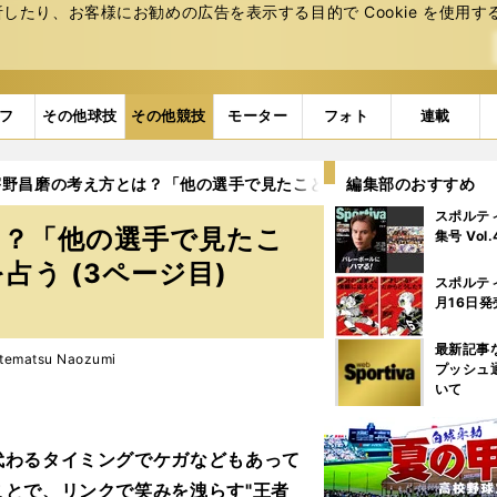
たり、お客様にお勧めの広告を表⽰する⽬的で Cookie を使⽤す
フ
その他球技
その他競技
モーター
フォト
連載
宇野昌磨の考え方とは？「他の選手で見たことがない」世界フィギュ
編集部のおすすめ
スポルテ
は？「他の選手で見たこ
集号 Vol
う (3ページ目)
スポルテ
月16日発
最新記事
ematsu Naozumi
プッシュ
いて
代わるタイミングでケガなどもあって
とで、リンクで笑みを洩らす"王者