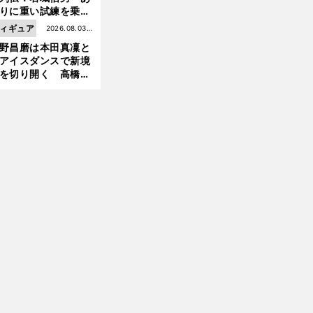
りに重い試練を乗り
え「大胆さ」と「巧
ィギュア
2026.08.03更
」で築いた時代
野昌磨は本田真凜と
新
アイスダンスで新境
前
を切り開く 高橋大
へ
の証言とも重なる課
と楽しさ