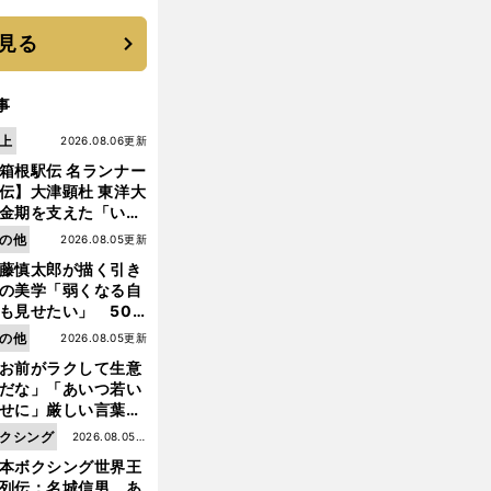
に３年目のNBA挑戦
続く
見る
事
上
2026.08.06更新
箱根駅伝 名ランナー
伝】大津顕杜 東洋大
金期を支えた「いぶ
銀」の存在 最後は同
の他
2026.08.05更新
の設楽兄弟も受賞で
藤慎太郎が描く引き
なかった金栗杯に輝
の美学「弱くなる自
も見せたい」 50
の競輪人生に影響を
の他
2026.08.05更新
える伏見俊昭の死に
お前がラクして生意
言及
だな」「あいつ若い
せに」厳しい言葉を
びせられるも佐藤慎
クシング
2026.08.05更
郎が貫いた誇りとフ
本ボクシング世界王
新
ンへの思い
列伝：名城信男 あ