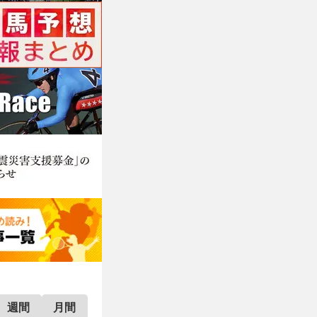
週間
月間