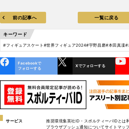
前の記事へ
一覧に戻る
キーワード
#フィギュアスケート
#世界フィギュア2024
#宇野昌磨
#本田真凜
ebo
X
YouTube
Facebookで
Xでフォローする
ok
フォローする
サービス
推奨環境
集英社ID・スポルティーバIDとは
ブラウザプッシュ通知について
サイトマッ