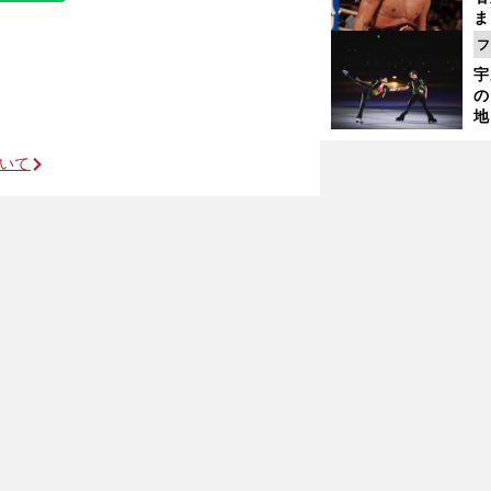
ま
越
フ
さ
宇
の
地
輔
題
ついて