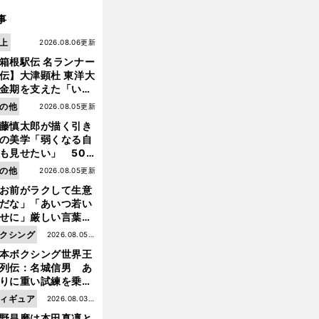
事
上
2026.08.06更新
箱根駅伝 名ランナー
伝】大津顕杜 東洋大
金期を支えた「いぶ
銀」の存在 最後は同
の他
2026.08.05更新
の設楽兄弟も受賞で
藤慎太郎が描く引き
なかった金栗杯に輝
の美学「弱くなる自
も見せたい」 50
の競輪人生に影響を
の他
2026.08.05更新
える伏見俊昭の死に
お前がラクして生意
言及
だな」「あいつ若い
せに」厳しい言葉を
修
・
・
。
びせられるも佐藤慎
正
改善
進歩
紀平梨花は女子フィギュアスケートの革命家だ
クシング
2026.08.05更
郎が貫いた誇りとフ
本ボクシング世界王
新
ンへの思い
列伝：名城信男 あ
りに重い試練を乗り
え「大胆さ」と「巧
ィギュア
2026.08.03更
」で築いた時代
野昌磨は本田真凜と
新