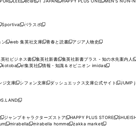
PUR
LEE
eclat
T JAPAN
HAPPY PLUS ONE
MEN'S NON-
く
く
く
く
新
新
新
新
新
ィ
ィ
ィ
ィ
で
で
で
で
で
し
し
し
し
し
ン
ン
ン
ン
開
開
開
開
開
い
い
い
い
い
ド
ド
ド
ド
く
く
く
く
く
ウ
ウ
ウ
ウ
ウ
ウ
ウ
ウ
ウ
Sportiva
パラスポ
新
新
ィ
ィ
ィ
ィ
ィ
で
で
で
で
し
し
し
ン
ン
ン
ン
ン
開
開
開
開
い
い
い
ド
ド
ド
ド
ド
ョン
web 集英社文庫
青春と読書
アジア人物史
く
く
く
く
新
新
新
新
ウ
ウ
ウ
ウ
ウ
ウ
ウ
ウ
し
し
し
し
ィ
ィ
ィ
で
で
で
で
で
い
い
い
い
ン
ン
ン
集英社ビジネス書
集英社新書
集英社新書プラス - 知の水先案内人
開
開
開
開
開
新
新
新
ウ
ウ
ウ
ウ
ド
ド
ド
kotoba
e!集英社
情報・知識＆オピニオン imidas
く
く
く
く
く
新
し
新
し
新
ィ
ィ
ィ
ィ
ウ
ウ
ウ
し
し
い
し
い
し
ン
ン
ン
ン
で
で
で
い
い
ウ
い
ウ
い
ド
ド
ド
ド
ンジ文庫
シフォン文庫
ダッシュエックス文庫公式サイト
JUMP 
開
開
開
新
新
新
ウ
ウ
ィ
ウ
ィ
ウ
ウ
ウ
ウ
ウ
く
く
く
し
し
し
ィ
ィ
ン
ィ
ン
ィ
で
で
で
で
い
い
い
ン
ン
ド
ン
ド
ン
S.LAND
開
開
開
開
新
ウ
ウ
ウ
ド
ド
ウ
ド
ウ
ド
く
く
く
く
し
ィ
ィ
ィ
ウ
ウ
で
ウ
で
ウ
い
ン
ン
ン
ジャンプキャラクターズストア
HAPPY PLUS STORE
SHUEIS
で
で
開
で
開
で
新
新
新
ウ
ド
ド
ド
ium
mirabella
mirabella homme
zakka market
開
開
く
開
く
開
し
新
新
新
し
新
し
ィ
ウ
ウ
ウ
く
く
く
く
い
し
し
い
し
し
い
ン
で
で
で