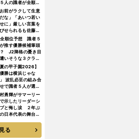
５人の識者が全順位
大胆予想
お前がラクして生意
だな」「あいつ若い
せに」厳しい言葉を
びせられるも佐藤慎
郎が貫いた誇りとフ
1全順位予想 識者５
ンへの思い
が推す優勝候補筆頭
？ J2降格の憂き目
遭いそうな３クラブ
は？
夏の甲子園2026】
優勝は横浜じゃな
」 波乱必至の組み合
せで識者５人が選ん
優勝校はここだ！
村勇輝がサマーリー
で示したリーダーシ
プと悔し涙 ２年ぶ
の日本代表の舞台を
に３年目のNBA挑戦
続く
見る