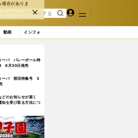
る場合がありま
マイペ
閉じ
検索
メニュ
ー
る
す
ジ
る
動画
インフォ
ィーバ バレーボール特
.4 6月30日発売
ィーバ 部活特集号 3
売
などのお知らせが届く
通知を受け取る方法につ