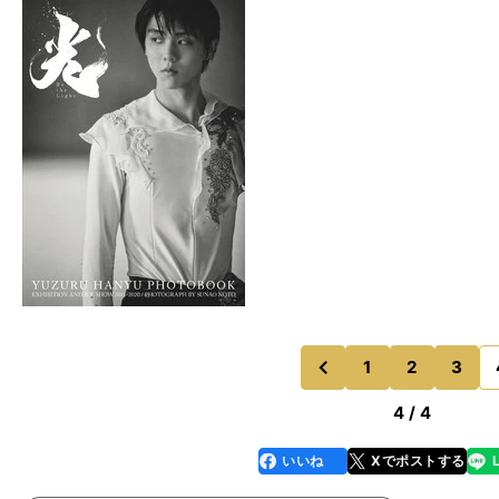
1
2
3
のページへ
前
4 / 4
いいね
Xでポストする
line
faceboo
x
k