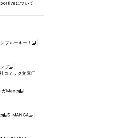
Sportivaについて
ャンプルーキー！
新
し
い
ウ
ャンプ
新
ィ
社コミック文庫
し
新
ン
い
し
ド
ウ
い
ウ
ガMeets
新
ィ
ウ
で
し
ン
ィ
開
い
ド
ン
く
ウ
ウ
ド
s
S-MANGA
新
新
ィ
で
ウ
し
し
ン
開
で
い
い
ド
く
開
ウ
ウ
ウ