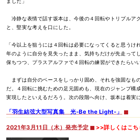
ました」
冷静な表情で話す坂本は、今後の４回転やトリプルアク
と、堅実な考えを口にした。
「今以上を狙うには４回転は必要になってくると思うけ
年のように自分を見失ったまま、気持ちだけが先走って
保ちつつ、プラスアルファで４回転の練習ができたらい
まずは自分のベースをしっかり固め、それを強固なもの
だ。４回転に挑むための足元固めも、現在のジャンプ構成
実現したといえるだろう。次の段階へ向け、坂本は着実
「羽生結弦大型写真集 光-Be the Light-」
2021年3月11日（木）発売予定
>>詳しくはこち