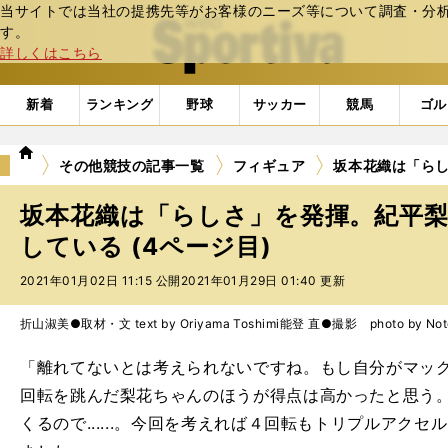
当サイトでは当社の提携先等がお客様のニーズ等について調査・分析し
web Sportiva (webスポルティーバ)
す。
詳しくはこちら
新着
ランキング
野球
サッカー
競馬
ゴル
we
その他競技の記事一覧
フィギュア
坂本花織は「ら
b
ス
坂本花織は「らしさ」を発揮。紀平
ポ
ル
している (4ページ目)
テ
2021年01月02日 11:15 公開
2021年01月29日 01:40 更新
ィ
ー
バ
折山淑美●取材・文 text by Oriyama Toshimi
能登 直●撮影 photo by Noto
「離れてないとは考えられないですね。もし自分がマッ
回転を跳んだ梨花ちゃんのほうが得点は高かったと思う
くるので......。今回を考えれば４回転もトリプルアク