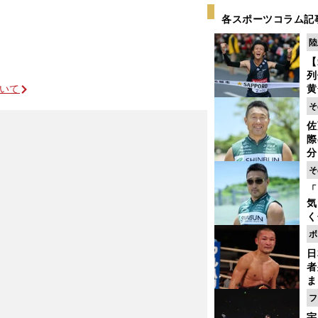
各スポーツコラム記
陸
【
列
ついて
黄
し
そ
期
佐
き
際
く
分
代
そ
与
「
も
気
く
浴
ボ
太
日
ァ
者
ま
越
フ
さ
宇