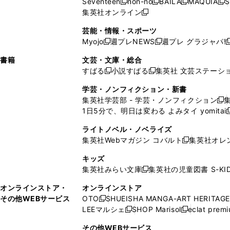
Seventeen
non-no
BAILA
MAQUIA
S
く
く
新
新
新
新
ィ
ウ
ィ
ィ
で
ウ
で
ウ
集英社オンライン
し
新
し
し
し
ン
ィ
ン
ン
開
で
開
で
い
し
い
い
い
ド
ン
ド
ド
芸能・情報・スポーツ
く
開
く
開
ウ
い
ウ
ウ
ウ
ウ
ド
ウ
ウ
Myojo
週プレNEWS
週プレ グラジャパ!
く
く
新
新
新
ィ
ウ
ィ
ィ
ィ
で
ウ
で
で
し
し
ン
ィ
ン
ン
ン
書籍
文芸・文庫・総合
開
で
開
開
い
い
ド
ン
ド
ド
ド
すばる
小説すばる
集英社 文芸ステーシ
く
開
く
く
新
新
ウ
ウ
ウ
ド
ウ
ウ
ウ
く
し
し
ィ
ィ
学芸・ノンフィクション・新書
で
ウ
で
で
で
い
い
ン
ン
集英社学芸部 - 学芸・ノンフィクション
開
で
開
開
開
新
ウ
ウ
ド
ド
1日5分で、明日は変わる よみタイ yomitai
く
開
く
く
く
し
新
ィ
ィ
ウ
ウ
く
い
ン
ン
ライトノベル・ノベライズ
で
で
ウ
ド
ド
集英社Webマガジン コバルト
集英社オレ
開
開
新
ィ
ウ
ウ
く
く
し
ン
キッズ
で
で
い
ド
集英社みらい文庫
集英社の児童図書 S-KID
開
開
新
ウ
ウ
く
く
し
ィ
オンラインストア・
オンラインストア
で
い
ン
その他WEBサービス
OTO
SHUEISHA MANGA-ART HERITAGE
開
新
ウ
ド
LEEマルシェ
SHOP Marisol
eclat prem
く
し
新
新
ィ
ウ
い
し
し
ン
その他WEBサービス
で