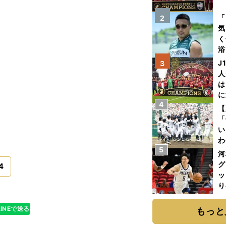
を
「
2
気
く
浴
太
J
3
ァ
人
は
に
4
と
【
「
い
わ
5
だ
河
グ
4
ッ
り
糧
は
LINEで送る
もっと