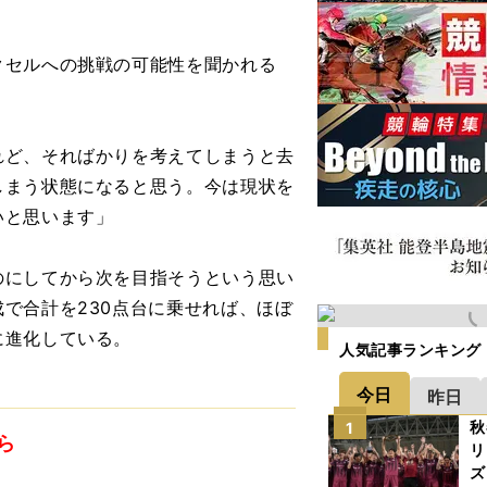
セルへの挑戦の可能性を聞かれる
れど、そればかりを考えてしまうと去
しまう状態になると思う。今は現状を
いと思います」
にしてから次を目指そうという思い
で合計を230点台に乗せれば、ほぼ
に進化している。
人気記事ランキング
今日
昨日
秋
1
ら
リ
ズ