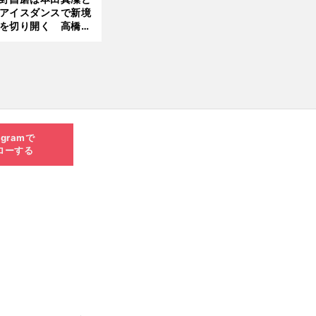
アイスダンスで新境
を切り開く 高橋大
の証言とも重なる課
と楽しさ
agramで
ローする