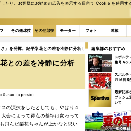
たり、お客様にお勧めの広告を表⽰する⽬的で Cookie を使⽤す
フ
その他球技
その他競技
モーター
フォト
連載
しさ」を発揮。紀平梨花との差を冷静に分析している
編集部のおすすめ
4ページ目
スポルテ
梨花との差を冷静に分析
集号 Vol
スポルテ
月16日発
最新記事
 Sunao（a presto）
プッシュ
いて
クスの演技をしたとしても、やはり４
。大会によって得点の基準は変わって
セルも飛んだ梨花ちゃんが上かなと思い