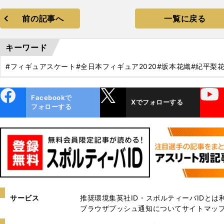
前の記事へ
一覧に戻る
キーワード
#フィギュアスケート
#全日本フィギュア2020
#坂本花織
#紀平梨
ebo
X
YouTube
Facebookで
Xでフォローする
ok
フォローする
サービス
推奨環境
集英社ID・スポルティーバIDとは
ブラウザプッシュ通知について
サイトマッ