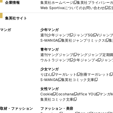
企業情報
集英社ホームページ
集英社プライバシー
新
Web Sportivaについてのお問い合わせ
広
し
新
い
し
集英社サイト
ウ
い
ィ
ウ
マンガ
少年マンガ
ン
ィ
週刊少年ジャンプ
ジャンプSQ
Vジャン
ド
ン
新
新
S-MANGA
集英社ジャンプリミックス
集
ウ
ド
新
し
し
新
で
ウ
し
い
い
し
青年マンガ
開
で
い
ウ
ウ
い
週刊ヤングジャンプ
ヤングジャンプ定期
新
く
開
ウ
ィ
ィ
ウ
ウルトラジャンプ
少年ジャンプ+
ジャン
新
し
新
く
ィ
ン
ン
ィ
し
い
し
ン
ド
ド
ン
少女マンガ
い
ウ
い
ド
ウ
ウ
ド
りぼん
マーガレット
別冊マーガレット
新
新
新
ウ
ィ
ウ
ウ
で
で
ウ
S-MANGA
集英社コミック文庫
し
新
し
新
ィ
ン
ィ
で
開
開
で
い
し
い
し
ン
ド
ン
女性マンガ
開
く
く
開
ウ
い
ウ
い
ド
ウ
ド
Cookie
Cocohana
office YOU
マンガM
く
く
新
新
新
ィ
ウ
ィ
ウ
ウ
で
ウ
集英社コミック文庫
し
新
し
し
ン
ィ
ン
ィ
で
開
で
い
し
い
い
ド
ン
ド
ン
取材・ファッション
ファッション・美容
開
く
開
ウ
い
ウ
ウ
ウ
ド
ウ
ド