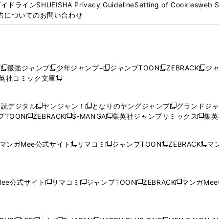
ガイドライン
SHUEISHA Privacy Guideline
Setting of Cookies
web 
告についてのお問い合わせ
プ
最強ジャンプ
少年ジャンプ+
ジャンプTOON
ZEBRACK
ジ
新
新
新
新
新
英社コミック文庫
し
新
し
し
し
し
い
い
し
い
い
い
ウ
ウ
い
ウ
ウ
ウ
購読デジタル
ヤンジャン！
となりのヤングジャンプ
グランドジ
新
新
新
ィ
ィ
ウ
ィ
ィ
ィ
プTOON
ZEBRACK
S-MANGA
集英社ジャンプリミックス
集英
新
し
新
し
新
し
新
ン
ン
ィ
ン
ン
ン
し
い
し
い
し
い
し
ド
ド
ン
ド
ド
ド
い
ウ
い
ウ
い
ウ
い
ウ
ウ
ド
ウ
ウ
ウ
マンガMee公式サイト
リマコミ
ジャンプTOON
ZEBRACK
マン
新
新
新
新
ウ
ィ
ウ
ィ
ウ
ィ
ウ
で
で
ウ
で
で
で
し
し
し
し
し
ィ
ン
ィ
ン
ィ
ン
ィ
開
開
で
開
開
開
い
い
い
い
い
ン
ド
ン
ド
ン
ド
ン
く
く
開
く
く
く
ウ
ウ
ウ
ウ
ウ
ド
ウ
ド
ウ
ド
ウ
ド
ee公式サイト
リマコミ
ジャンプTOON
ZEBRACK
マンガMeet
く
新
新
新
新
ィ
ィ
ィ
ィ
ィ
ウ
で
ウ
で
ウ
で
ウ
し
し
し
し
ン
ン
ン
ン
ン
で
開
で
開
で
開
で
い
い
い
い
ド
ド
ド
ド
ド
開
く
開
く
開
く
開
ウ
ウ
ウ
ウ
ウ
ウ
ウ
ウ
ウ