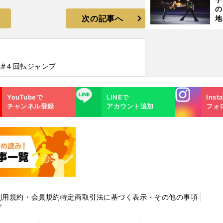
の
次の記事へ
地
輔
題
花
#４回転ジャンプ
Instagra
LINE
YouTubeで
LINEで
Inst
m
チャンネル登録
アカウント追加
フォ
利用規約・会員規約
特定商取引法に基づく表示・その他の事項
プ