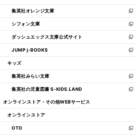
開
ウ
ン
し
集英社オレンジ文庫
く
で
ド
い
新
開
ウ
ウ
し
シフォン文庫
く
で
ィ
い
新
開
ン
ウ
し
ダッシュエックス文庫公式サイト
く
ド
ィ
い
新
ウ
ン
ウ
し
JUMP j-BOOKS
で
ド
ィ
い
新
開
ウ
ン
ウ
し
キッズ
く
で
ド
ィ
い
開
ウ
ン
ウ
集英社みらい文庫
く
で
ド
ィ
新
開
ウ
ン
し
集英社の児童図書 S-KIDS.LAND
く
で
ド
い
新
開
ウ
ウ
し
オンラインストア・
その他WEBサービス
く
で
ィ
い
開
ン
ウ
オンラインストア
く
ド
ィ
ウ
ン
OTO
で
ド
新
開
ウ
し