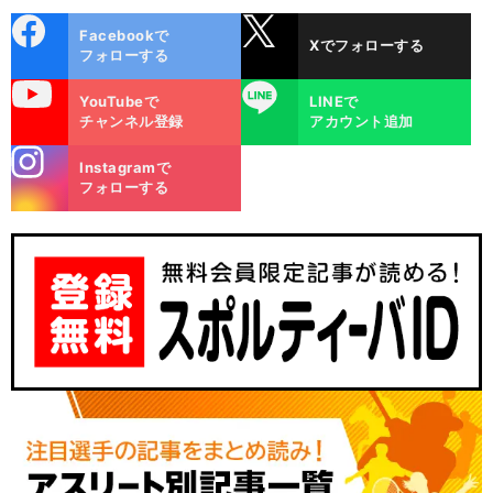
cebo
X
Facebookで
Xでフォローする
ok
フォローする
uTube
LINE
YouTubeで
LINEで
チャンネル登録
アカウント追加
stagra
Instagramで
m
フォローする