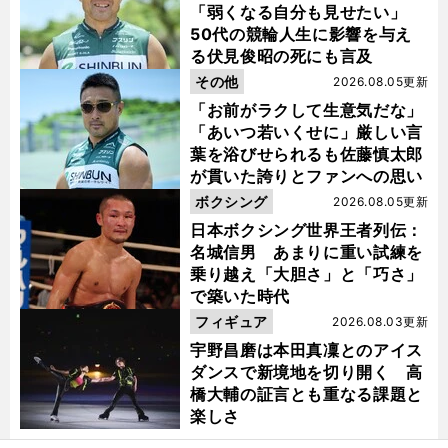
「弱くなる自分も見せたい」
50代の競輪人生に影響を与え
る伏見俊昭の死にも言及
その他
2026.08.05更新
「お前がラクして生意気だな」
「あいつ若いくせに」厳しい言
葉を浴びせられるも佐藤慎太郎
が貫いた誇りとファンへの思い
ボクシング
2026.08.05更新
日本ボクシング世界王者列伝：
名城信男 あまりに重い試練を
乗り越え「大胆さ」と「巧さ」
で築いた時代
フィギュア
2026.08.03更新
宇野昌磨は本田真凜とのアイス
ダンスで新境地を切り開く 高
橋大輔の証言とも重なる課題と
楽しさ