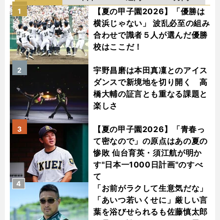
【夏の甲子園2026】「優勝は
1
横浜じゃない」 波乱必至の組み
合わせで識者５人が選んだ優勝
校はここだ！
宇野昌磨は本田真凜とのアイス
2
ダンスで新境地を切り開く 高
橋大輔の証言とも重なる課題と
楽しさ
【夏の甲子園2026】「青春っ
3
て密なので」の原点はあの夏の
惨敗 仙台育英・須江航が明か
す"日本一1000日計画"のすべ
て
4
「お前がラクして生意気だな」
「あいつ若いくせに」厳しい言
葉を浴びせられるも佐藤慎太郎