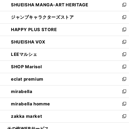
SHUEISHA MANGA-ART HERITAGE
く
で
い
新
開
ウ
し
ジャンプキャラクターズストア
く
ィ
い
新
ン
ウ
し
HAPPY PLUS STORE
ド
ィ
い
新
ウ
ン
ウ
し
SHUEISHA VOX
で
ド
ィ
い
新
開
ウ
ン
ウ
し
LEEマルシェ
く
で
ド
ィ
い
新
開
ウ
ン
ウ
し
SHOP Marisol
く
で
ド
ィ
い
新
開
ウ
ン
ウ
し
eclat premium
く
で
ド
ィ
い
新
開
ウ
ン
ウ
し
mirabella
く
で
ド
ィ
い
新
開
ウ
ン
ウ
し
mirabella homme
く
で
ド
ィ
い
新
開
ウ
ン
ウ
し
zakka market
く
で
ド
ィ
い
新
開
ウ
ン
ウ
し
その他WEBサービス
く
で
ド