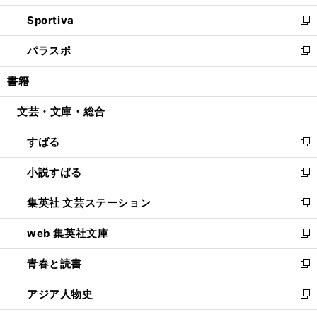
開
ン
ウ
し
Sportiva
く
ド
ィ
い
新
ウ
ン
ウ
し
パラスポ
で
ド
ィ
い
新
開
ウ
ン
ウ
し
書籍
く
で
ド
ィ
い
開
ウ
ン
ウ
文芸・文庫・総合
く
で
ド
ィ
開
ウ
ン
すばる
く
で
ド
新
開
ウ
し
小説すばる
く
で
い
新
開
ウ
し
集英社 文芸ステーション
く
ィ
い
新
ン
ウ
し
web 集英社文庫
ド
ィ
い
新
ウ
ン
ウ
し
青春と読書
で
ド
ィ
い
新
開
ウ
ン
ウ
し
アジア人物史
く
で
ド
ィ
い
新
開
ウ
ン
ウ
し