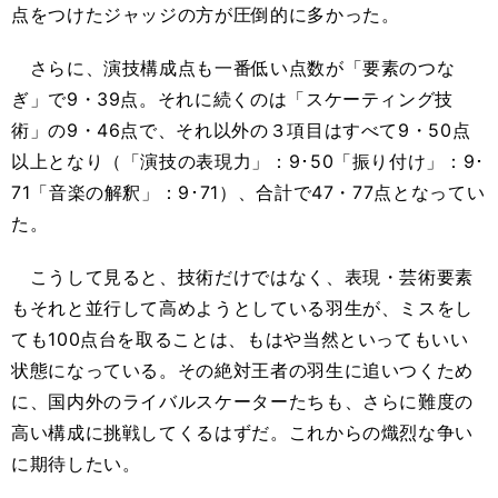
点をつけたジャッジの方が圧倒的に多かった。
さらに、演技構成点も一番低い点数が「要素のつな
ぎ」で9・39点。それに続くのは「スケーティング技
術」の9・46点で、それ以外の３項目はすべて9・50点
以上となり（「演技の表現力」：9･50「振り付け」：9･
71「音楽の解釈」：9･71）、合計で47・77点となってい
た。
こうして見ると、技術だけではなく、表現・芸術要素
もそれと並行して高めようとしている羽生が、ミスをし
ても100点台を取ることは、もはや当然といってもいい
状態になっている。その絶対王者の羽生に追いつくため
に、国内外のライバルスケーターたちも、さらに難度の
高い構成に挑戦してくるはずだ。これからの熾烈な争い
に期待したい。