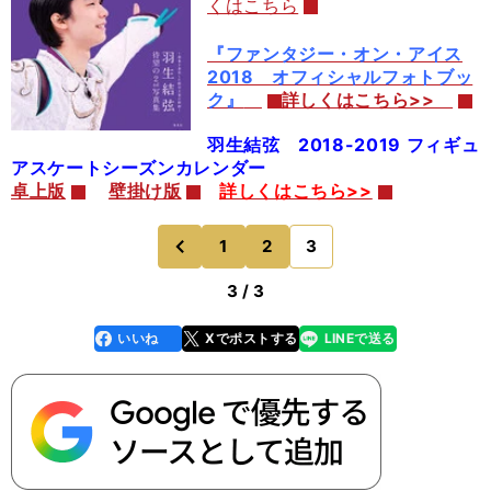
くはこちら
『ファンタジー・オン・アイス
2018 オフィシャルフォトブッ
ク』
詳しくはこちら>>
羽生結弦
2018-2019 フィギュ
アスケートシーズンカレンダー
卓上版
壁掛け版
詳しくはこちら>>
1
2
3
のページへ
前
3 / 3
いいね
Xでポストする
LINEで送る
line
faceboo
x
k