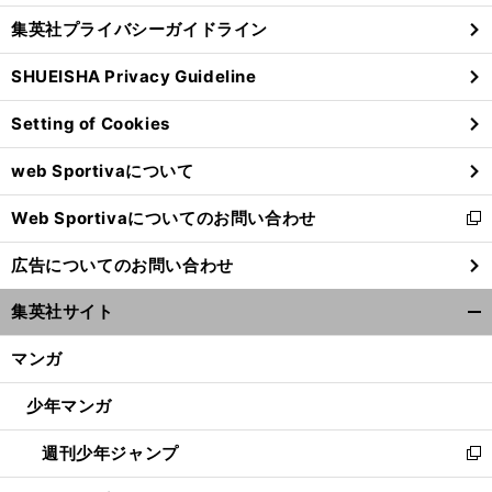
し
じ
集英社プライバシーガイドライン
い
る
ウ
SHUEISHA Privacy Guideline
ィ
ン
Setting of Cookies
ド
ウ
web Sportivaについて
で
開
Web Sportivaについてのお問い合わせ
く
新
し
広告についてのお問い合わせ
い
ウ
集英社サイト
ィ
開
ン
く/
マンガ
ド
閉
ウ
じ
少年マンガ
で
る
開
週刊少年ジャンプ
く
新
し