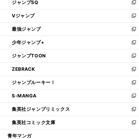
ジャンプSQ
い
新
ウ
し
Vジャンプ
ィ
い
新
ン
ウ
し
最強ジャンプ
ド
ィ
い
新
ウ
ン
ウ
し
少年ジャンプ+
で
ド
ィ
い
新
開
ウ
ン
ウ
し
ジャンプTOON
く
で
ド
ィ
い
新
開
ウ
ン
ウ
し
ZEBRACK
く
で
ド
ィ
い
新
開
ウ
ン
ウ
し
ジャンプルーキー！
く
で
ド
ィ
い
新
開
ウ
ン
ウ
し
S-MANGA
く
で
ド
ィ
い
新
開
ウ
ン
ウ
し
集英社ジャンプリミックス
く
で
ド
ィ
い
新
開
ウ
ン
ウ
し
集英社コミック文庫
く
で
ド
ィ
い
新
開
ウ
ン
ウ
し
青年マンガ
く
で
ド
ィ
い