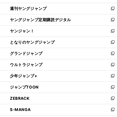
開
ウ
ン
ウ
週刊ヤングジャンプ
く
で
ド
ィ
新
開
ウ
ン
し
ヤングジャンプ定期購読デジタル
く
で
ド
い
新
開
ウ
ウ
し
ヤンジャン！
く
で
ィ
い
新
開
ン
ウ
し
となりのヤングジャンプ
く
ド
ィ
い
新
ウ
ン
ウ
し
グランドジャンプ
で
ド
ィ
い
新
開
ウ
ン
ウ
し
ウルトラジャンプ
く
で
ド
ィ
い
新
開
ウ
ン
ウ
し
少年ジャンプ+
く
で
ド
ィ
い
新
開
ウ
ン
ウ
し
ジャンプTOON
く
で
ド
ィ
い
新
開
ウ
ン
ウ
し
ZEBRACK
く
で
ド
ィ
い
新
開
ウ
ン
ウ
し
S-MANGA
く
で
ド
ィ
い
新
開
ウ
ン
ウ
し