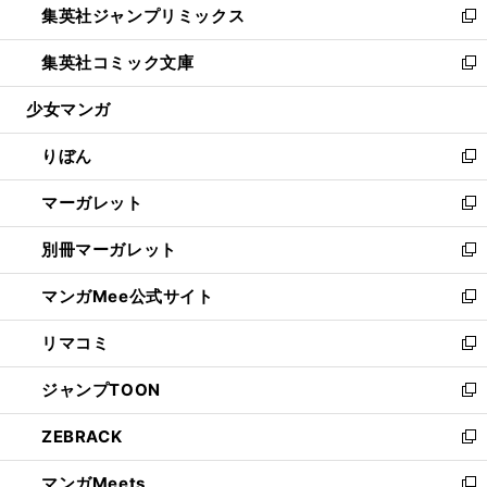
集英社ジャンプリミックス
く
で
ド
ィ
い
新
開
ウ
ン
ウ
し
集英社コミック文庫
く
で
ド
ィ
い
新
開
ウ
ン
ウ
し
少女マンガ
く
で
ド
ィ
い
開
ウ
ン
ウ
りぼん
く
で
ド
ィ
新
開
ウ
ン
し
マーガレット
く
で
ド
い
新
開
ウ
ウ
し
別冊マーガレット
く
で
ィ
い
新
開
ン
ウ
し
マンガMee公式サイト
く
ド
ィ
い
新
ウ
ン
ウ
し
リマコミ
で
ド
ィ
い
新
開
ウ
ン
ウ
し
ジャンプTOON
く
で
ド
ィ
い
新
開
ウ
ン
ウ
し
ZEBRACK
く
で
ド
ィ
い
新
開
ウ
ン
ウ
し
マンガMeets
く
で
ド
ィ
い