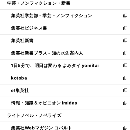
学芸・ノンフィクション・新書
く
で
ド
ィ
い
開
ウ
ン
ウ
集英社学芸部 - 学芸・ノンフィクション
く
で
ド
ィ
新
開
ウ
ン
し
集英社ビジネス書
く
で
ド
い
新
開
ウ
ウ
し
集英社新書
く
で
ィ
い
新
開
ン
ウ
し
集英社新書プラス - 知の水先案内人
く
ド
ィ
い
新
ウ
ン
ウ
し
1日5分で、明日は変わる よみタイ yomitai
で
ド
ィ
い
新
開
ウ
ン
ウ
し
kotoba
く
で
ド
ィ
い
新
開
ウ
ン
ウ
し
e!集英社
く
で
ド
ィ
い
新
開
ウ
ン
ウ
し
情報・知識＆オピニオン imidas
く
で
ド
ィ
い
新
開
ウ
ン
ウ
し
ライトノベル・ノベライズ
く
で
ド
ィ
い
開
ウ
ン
ウ
集英社Webマガジン コバルト
く
で
ド
ィ
新