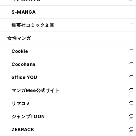
新
開
ウ
ン
ウ
し
S-MANGA
く
で
ド
ィ
い
新
開
ウ
ン
ウ
し
集英社コミック文庫
く
で
ド
ィ
い
新
開
ウ
ン
ウ
し
女性マンガ
く
で
ド
ィ
い
開
ウ
ン
ウ
Cookie
く
で
ド
ィ
新
開
ウ
ン
し
Cocohana
く
で
ド
い
新
開
ウ
ウ
し
office YOU
く
で
ィ
い
新
開
ン
ウ
し
マンガMee公式サイト
く
ド
ィ
い
新
ウ
ン
ウ
し
リマコミ
で
ド
ィ
い
新
開
ウ
ン
ウ
し
ジャンプTOON
く
で
ド
ィ
い
新
開
ウ
ン
ウ
し
ZEBRACK
く
で
ド
ィ
い
新
開