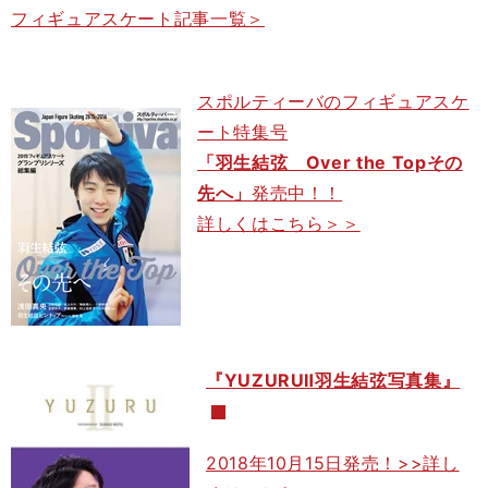
フィギュアスケート記事一覧＞
スポルティーバのフィギュアスケ
ート特集号
「羽生結弦 Over the Topその
先へ」
発売中！！
詳しくはこちら＞＞
『YUZURUⅡ羽生結弦写真集』
2018年10月15日発売！>>詳し