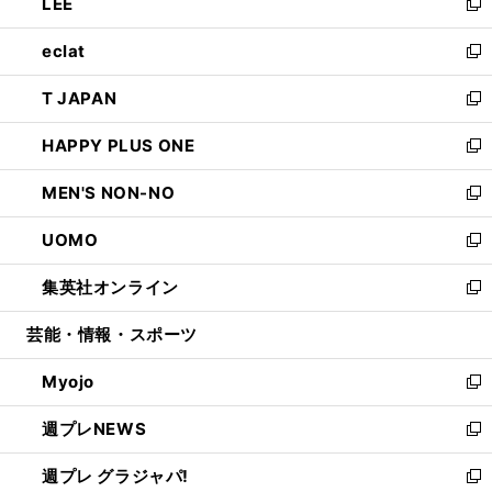
LEE
く
で
ド
ィ
い
新
開
ウ
ン
ウ
し
eclat
く
で
ド
ィ
い
新
開
ウ
ン
ウ
し
T JAPAN
く
で
ド
ィ
い
新
開
ウ
ン
ウ
し
HAPPY PLUS ONE
く
で
ド
ィ
い
新
開
ウ
ン
ウ
し
MEN'S NON-NO
く
で
ド
ィ
い
新
開
ウ
ン
ウ
し
UOMO
く
で
ド
ィ
い
新
開
ウ
ン
ウ
し
集英社オンライン
く
で
ド
ィ
い
新
開
ウ
ン
ウ
し
芸能・情報・スポーツ
く
で
ド
ィ
い
開
ウ
ン
ウ
Myojo
く
で
ド
ィ
新
開
ウ
ン
し
週プレNEWS
く
で
ド
い
新
開
ウ
ウ
し
週プレ グラジャパ!
く
で
ィ
い
新