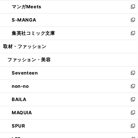
ウ
ン
ウ
し
マンガMeets
く
で
ド
ィ
い
新
開
ウ
ン
ウ
し
S-MANGA
く
で
ド
ィ
い
新
開
ウ
ン
ウ
し
集英社コミック文庫
く
で
ド
ィ
い
新
開
ウ
ン
ウ
し
取材・ファッション
く
で
ド
ィ
い
開
ウ
ン
ウ
ファッション・美容
く
で
ド
ィ
開
ウ
ン
Seventeen
く
で
ド
新
開
ウ
し
non-no
く
で
い
新
開
ウ
し
BAILA
く
ィ
い
新
ン
ウ
し
MAQUIA
ド
ィ
い
新
ウ
ン
ウ
し
SPUR
で
ド
ィ
い
新
開
ウ
ン
ウ
し