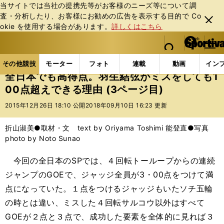
当サイトでは当社の提携先等がお客様のニーズ等について調
査・分析したり、お客様にお勧めの広告を表⽰する⽬的で Co
閉じ
okie を使⽤する場合があります。
詳しくはこちら
る
マイペ
web Sportiva (webスポルティーバ)
検索
メニュ
we
ー
その他競技の記事一覧
フィギュア
全日本でも高得点
b
ジ
その他競技
モーター
フォト
連載
動画
イン
ス
全日本でも高得点。羽生結弦がミスをしても1
ポ
00点超えできる理由 (3ページ目)
ル
テ
2015年12月26日 18:10 公開
2018年09月10日 16:23 更新
ィ
ー
折山淑美●取材・文 text by Oriyama Toshimi 能登直●写真
バ
photo by Noto Sunao
今回の全日本のSPでは、４回転トーループからの連続
ジャンプのGOEで、ジャッジ全員が3・00点をつけて満
点になっていた。１点をつけるジャッジもいたソチ五輪
の時とは違い、ミスした４回転サルコウ以外はすべて
GOEが２点と３点で、成功した要素を全体的に見れば３