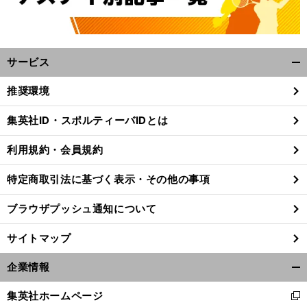
サービス
開
く/
推奨環境
閉
じ
集英社ID・スポルティーバIDとは
る
利用規約・会員規約
特定商取引法に基づく表示・その他の事項
ブラウザプッシュ通知について
サイトマップ
企業情報
開
新
。
、
く/
旧女王の明暗
自信見せる宮原知子に
浅田真央は巻き返せるか
集英社ホームページ
新
閉