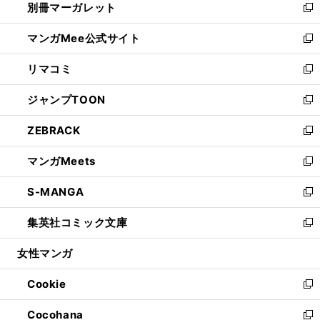
別冊マーガレット
く
で
ィ
い
新
開
ン
ウ
し
マンガMee公式サイト
く
ド
ィ
い
新
ウ
ン
ウ
し
リマコミ
で
ド
ィ
い
新
開
ウ
ン
ウ
し
ジャンプTOON
く
で
ド
ィ
い
新
開
ウ
ン
ウ
し
ZEBRACK
く
で
ド
ィ
い
新
開
ウ
ン
ウ
し
マンガMeets
く
で
ド
ィ
い
新
開
ウ
ン
ウ
し
S-MANGA
く
で
ド
ィ
い
新
開
ウ
ン
ウ
し
集英社コミック文庫
く
で
ド
ィ
い
新
開
ウ
ン
ウ
し
女性マンガ
く
で
ド
ィ
い
開
ウ
ン
ウ
Cookie
く
で
ド
ィ
新
開
ウ
ン
し
Cocohana
く
で
ド
い
新