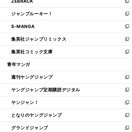
ZEBRACK
く
で
ド
ィ
い
新
開
ウ
ン
ウ
し
ジャンプルーキー！
く
で
ド
ィ
い
新
開
ウ
ン
ウ
し
S-MANGA
く
で
ド
ィ
い
新
開
ウ
ン
ウ
し
集英社ジャンプリミックス
く
で
ド
ィ
い
新
開
ウ
ン
ウ
し
集英社コミック文庫
く
で
ド
ィ
い
新
開
ウ
ン
ウ
し
青年マンガ
く
で
ド
ィ
い
開
ウ
ン
ウ
週刊ヤングジャンプ
く
で
ド
ィ
新
開
ウ
ン
し
ヤングジャンプ定期購読デジタル
く
で
ド
い
新
開
ウ
ウ
し
ヤンジャン！
く
で
ィ
い
新
開
ン
ウ
し
となりのヤングジャンプ
く
ド
ィ
い
新
ウ
ン
ウ
し
グランドジャンプ
で
ド
ィ
い
新