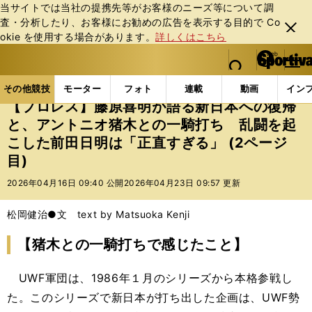
当サイトでは当社の提携先等がお客様のニーズ等について調
査・分析したり、お客様にお勧めの広告を表⽰する⽬的で Co
閉じ
okie を使⽤する場合があります。
詳しくはこちら
る
マイペ
web Sportiva (webスポルティーバ)
検索
メニュ
we
ー
その他競技の記事一覧
格闘技
プロレス
【プロ
b
ジ
その他競技
モーター
フォト
連載
動画
イン
ス
【プロレス】藤原喜明が語る新日本への復帰
ポ
と、アントニオ猪木との一騎打ち 乱闘を起
ル
こした前田日明は「正直すぎる」 (2ページ
テ
ィ
目)
ー
2026年04月16日 09:40 公開
2026年04月23日 09:57 更新
バ
松岡健治●文 text by Matsuoka Kenji
【猪木との一騎打ちで感じたこと】
UWF軍団は、1986年１月のシリーズから本格参戦し
た。このシリーズで新日本が打ち出した企画は、UWF勢