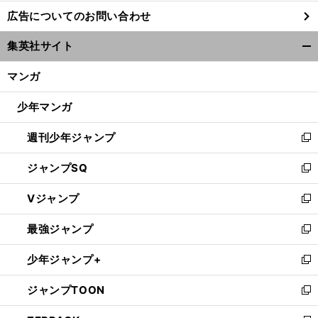
し
広告についてのお問い合わせ
い
ウ
集英社サイト
ィ
開
ン
く/
マンガ
ド
閉
ウ
じ
少年マンガ
で
る
開
週刊少年ジャンプ
く
新
し
ジャンプSQ
い
新
ウ
し
Vジャンプ
ィ
い
新
ン
ウ
し
最強ジャンプ
ド
ィ
い
新
ウ
ン
ウ
し
少年ジャンプ+
で
ド
ィ
い
新
開
ウ
ン
ウ
し
ジャンプTOON
く
で
ド
ィ
い
新
開
ウ
ン
ウ
し