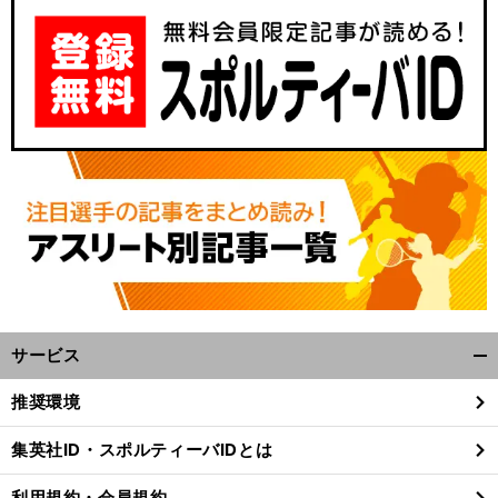
サービス
開
く/
推奨環境
閉
じ
集英社ID・スポルティーバIDとは
る
利用規約・会員規約