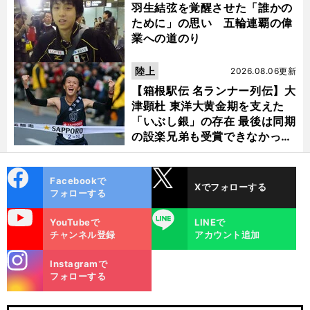
羽生結弦を覚醒させた「誰かの
ために」の思い 五輪連覇の偉
業への道のり
陸上
2026.08.06更新
【箱根駅伝 名ランナー列伝】大
津顕杜 東洋大黄金期を支えた
「いぶし銀」の存在 最後は同期
の設楽兄弟も受賞できなかった
金栗杯に輝く
cebo
X
Facebookで
Xでフォローする
ok
フォローする
uTube
LINE
YouTubeで
LINEで
チャンネル登録
アカウント追加
stagra
Instagramで
m
フォローする