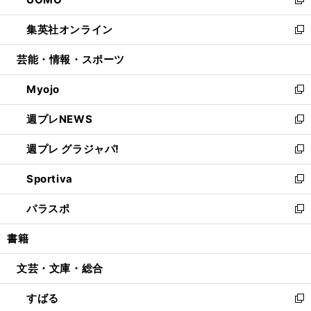
ド
ィ
い
新
開
ウ
ン
ウ
し
集英社オンライン
く
で
ド
ィ
い
新
開
ウ
ン
ウ
し
芸能・情報・スポーツ
く
で
ド
ィ
い
開
ウ
ン
ウ
Myojo
く
で
ド
ィ
新
開
ウ
ン
し
週プレNEWS
く
で
ド
い
新
開
ウ
ウ
し
週プレ グラジャパ!
く
で
ィ
い
新
開
ン
ウ
し
Sportiva
く
ド
ィ
い
新
ウ
ン
ウ
し
パラスポ
で
ド
ィ
い
新
開
ウ
ン
ウ
し
書籍
く
で
ド
ィ
い
開
ウ
ン
ウ
文芸・文庫・総合
く
で
ド
ィ
開
ウ
ン
すばる
く
で
ド
新