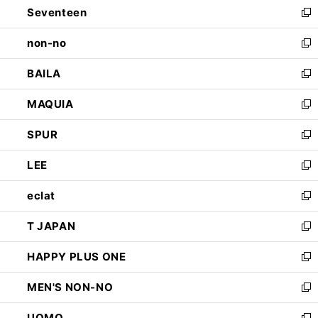
Seventeen
く
で
ド
新
開
ウ
し
non-no
く
で
い
新
開
ウ
し
BAILA
く
ィ
い
新
ン
ウ
し
MAQUIA
ド
ィ
い
新
ウ
ン
ウ
し
SPUR
で
ド
ィ
い
新
開
ウ
ン
ウ
し
LEE
く
で
ド
ィ
い
新
開
ウ
ン
ウ
し
eclat
く
で
ド
ィ
い
新
開
ウ
ン
ウ
し
T JAPAN
く
で
ド
ィ
い
新
開
ウ
ン
ウ
し
HAPPY PLUS ONE
く
で
ド
ィ
い
新
開
ウ
ン
ウ
し
MEN'S NON-NO
く
で
ド
ィ
い
新
開
ウ
ン
ウ
し
UOMO
く
で