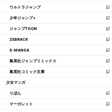
開
ウ
ン
ウ
し
ウルトラジャンプ
く
で
ド
ィ
い
新
開
ウ
ン
ウ
し
少年ジャンプ+
く
で
ド
ィ
い
新
開
ウ
ン
ウ
し
ジャンプTOON
く
で
ド
ィ
い
新
開
ウ
ン
ウ
し
ZEBRACK
く
で
ド
ィ
い
新
開
ウ
ン
ウ
し
S-MANGA
く
で
ド
ィ
い
新
開
ウ
ン
ウ
し
集英社ジャンプリミックス
く
で
ド
ィ
い
新
開
ウ
ン
ウ
し
集英社コミック文庫
く
で
ド
ィ
い
新
開
ウ
ン
ウ
し
少女マンガ
く
で
ド
ィ
い
開
ウ
ン
ウ
りぼん
く
で
ド
ィ
新
開
ウ
ン
し
マーガレット
く
で
ド
い
新
開
ウ
ウ
し