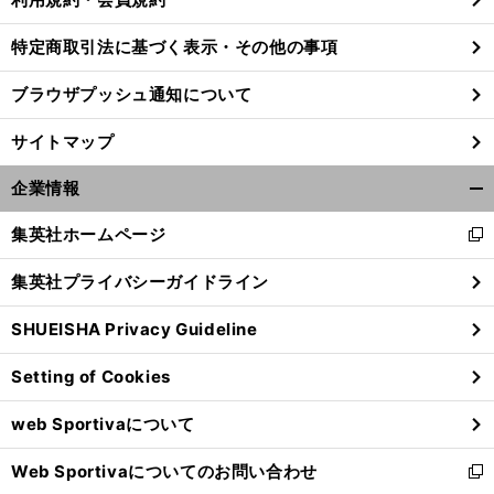
特定商取引法に基づく表示・その他の事項
前
ブラウザプッシュ通知について
へ
サイトマップ
企業情報
開
く/
集英社ホームページ
新
閉
し
じ
集英社プライバシーガイドライン
い
る
ウ
SHUEISHA Privacy Guideline
ィ
ン
Setting of Cookies
ド
ウ
web Sportivaについて
で
開
Web Sportivaについてのお問い合わせ
く
新