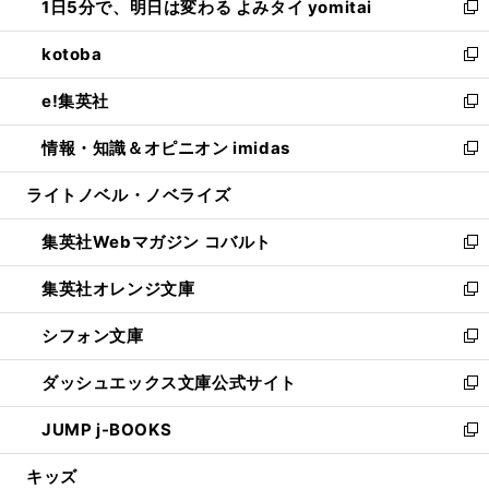
1日5分で、明日は変わる よみタイ yomitai
で
ド
ィ
い
新
開
ウ
ン
ウ
し
kotoba
く
で
ド
ィ
い
新
開
ウ
ン
ウ
し
e!集英社
く
で
ド
ィ
い
新
開
ウ
ン
ウ
し
情報・知識＆オピニオン imidas
く
で
ド
ィ
い
新
開
ウ
ン
ウ
し
ライトノベル・ノベライズ
く
で
ド
ィ
い
開
ウ
ン
ウ
集英社Webマガジン コバルト
く
で
ド
ィ
新
開
ウ
ン
し
集英社オレンジ文庫
く
で
ド
い
新
開
ウ
ウ
し
シフォン文庫
く
で
ィ
い
新
開
ン
ウ
し
ダッシュエックス文庫公式サイト
く
ド
ィ
い
新
ウ
ン
ウ
し
JUMP j-BOOKS
で
ド
ィ
い
新
開
ウ
ン
ウ
し
キッズ
く
で
ド
ィ
い