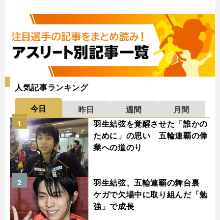
人気記事ランキング
今日
昨日
週間
月間
羽生結弦を覚醒させた「誰かの
1
ために」の思い 五輪連覇の偉
業への道のり
羽生結弦、五輪連覇の舞台裏
2
ケガで欠場中に取り組んだ「勉
強」で成長