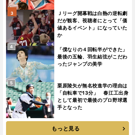
Ｊリーグ開幕戦は白熱の逆転劇
3
だが観客、視聴者にとって「価
値あるイベント」になっていた
か
4
「僕なりの４回転半ができた」
最後の五輪、羽生結弦がこだわ
ったジャンプの美学
5
栗原陵矢が無名校進学の理由は
「自転車で13分」 春江工出身
として最初で最後のプロ野球選
手となった
もっと見る