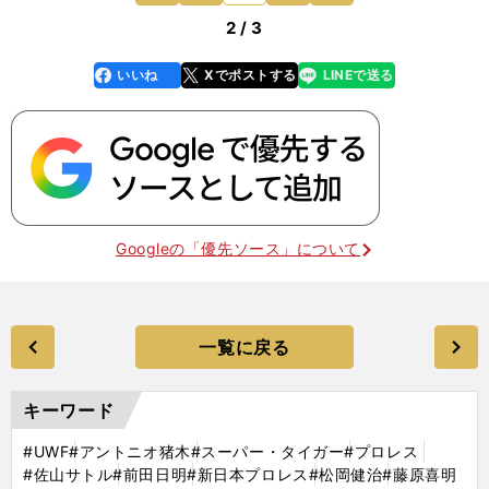
2 / 3
いいね
Xでポストする
LINEで送る
line
faceboo
x
k
Googleの「優先ソース」について
一覧に戻る
キーワード
#UWF
#アントニオ猪木
#スーパー・タイガー
#プロレス
#佐山サトル
#前田日明
#新日本プロレス
#松岡健治
#藤原喜明