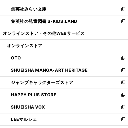
開
ウ
ン
ウ
集英社みらい文庫
く
で
ド
ィ
新
開
ウ
ン
し
集英社の児童図書 S-KIDS.LAND
く
で
ド
い
新
開
ウ
ウ
し
オンラインストア・
その他WEBサービス
く
で
ィ
い
開
ン
ウ
オンラインストア
く
ド
ィ
ウ
ン
OTO
で
ド
新
開
ウ
し
SHUEISHA MANGA-ART HERITAGE
く
で
い
新
開
ウ
し
ジャンプキャラクターズストア
く
ィ
い
新
ン
ウ
し
HAPPY PLUS STORE
ド
ィ
い
新
ウ
ン
ウ
し
SHUEISHA VOX
で
ド
ィ
い
新
開
ウ
ン
ウ
し
LEEマルシェ
く
で
ド
ィ
い
新
開
ウ
ン
ウ
し