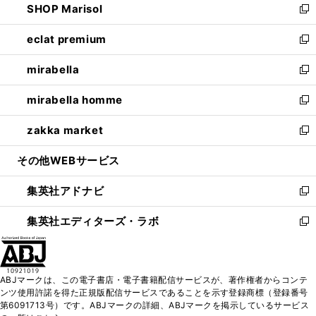
SHOP Marisol
く
で
ド
ィ
い
新
開
ウ
ン
ウ
し
eclat premium
く
で
ド
ィ
い
新
開
ウ
ン
ウ
し
mirabella
く
で
ド
ィ
い
新
開
ウ
ン
ウ
し
mirabella homme
く
で
ド
ィ
い
新
開
ウ
ン
ウ
し
zakka market
く
で
ド
ィ
い
新
開
ウ
ン
ウ
し
その他WEBサービス
く
で
ド
ィ
い
開
ウ
ン
ウ
集英社アドナビ
く
で
ド
ィ
新
開
ウ
ン
し
集英社エディターズ・ラボ
く
で
ド
い
新
開
ウ
ウ
し
く
で
ィ
い
開
ン
ウ
ABJマークは、この電子書店・電子書籍配信サービスが、著作権者からコンテ
く
ド
ィ
ンツ使用許諾を得た正規版配信サービスであることを示す登録商標（登録番号
ウ
ン
第6091713号）です。ABJマークの詳細、ABJマークを掲示しているサービス
で
ド