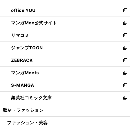
開
ウ
ウ
し
office YOU
く
で
ィ
い
新
開
ン
ウ
し
マンガMee公式サイト
く
ド
ィ
い
新
ウ
ン
ウ
し
リマコミ
で
ド
ィ
い
新
開
ウ
ン
ウ
し
ジャンプTOON
く
で
ド
ィ
い
新
開
ウ
ン
ウ
し
ZEBRACK
く
で
ド
ィ
い
新
開
ウ
ン
ウ
し
マンガMeets
く
で
ド
ィ
い
新
開
ウ
ン
ウ
し
S-MANGA
く
で
ド
ィ
い
新
開
ウ
ン
ウ
し
集英社コミック文庫
く
で
ド
ィ
い
新
開
ウ
ン
ウ
し
取材・ファッション
く
で
ド
ィ
い
開
ウ
ン
ウ
ファッション・美容
く
で
ド
ィ
開
ウ
ン