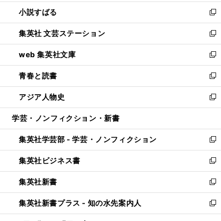
開
ウ
し
小説すばる
く
で
い
新
開
ウ
し
集英社 文芸ステーション
く
ィ
い
新
ン
ウ
し
web 集英社文庫
ド
ィ
い
新
ウ
ン
ウ
し
青春と読書
で
ド
ィ
い
新
開
ウ
ン
ウ
し
アジア人物史
く
で
ド
ィ
い
新
開
ウ
ン
ウ
し
学芸・ノンフィクション・新書
く
で
ド
ィ
い
開
ウ
ン
ウ
集英社学芸部 - 学芸・ノンフィクション
く
で
ド
ィ
新
開
ウ
ン
し
集英社ビジネス書
く
で
ド
い
新
開
ウ
ウ
し
集英社新書
く
で
ィ
い
新
開
ン
ウ
し
集英社新書プラス - 知の水先案内人
く
ド
ィ
い
新
ウ
ン
ウ
し