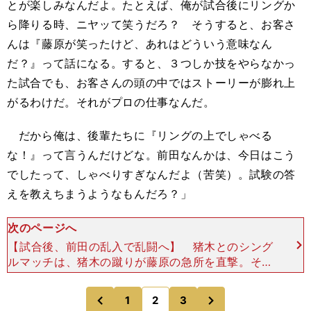
とが楽しみなんだよ。たとえば、俺が試合後にリングか
ら降りる時、ニヤッて笑うだろ？ そうすると、お客さ
んは『藤原が笑ったけど、あれはどういう意味なん
だ？』って話になる。すると、３つしか技をやらなかっ
た試合でも、お客さんの頭の中ではストーリーが膨れ上
がるわけだ。それがプロの仕事なんだ。
だから俺は、後輩たちに『リングの上でしゃべる
な！』って言うんだけどな。前田なんかは、今日はこう
でしたって、しゃべりすぎなんだよ（苦笑）。試験の答
えを教えちまうようなもんだろ？」
次のページへ
【試合後、前田の乱入で乱闘へ】 猪木とのシング
ルマッチは、猪木の蹴りが藤原の急所を直撃。その
あとのスリーパーホールドで、猪木が藤原を絞め落
とした。「あの急所蹴りが、どうかって？ 俺にと
次
1
2
3
のページへ
のページへ
ってラッキー
前