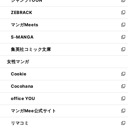
ジャンプTOON
で
ド
ィ
い
新
開
ウ
ン
ウ
し
ZEBRACK
く
で
ド
ィ
い
新
開
ウ
ン
ウ
し
マンガMeets
く
で
ド
ィ
い
新
開
ウ
ン
ウ
し
S-MANGA
く
で
ド
ィ
い
新
開
ウ
ン
ウ
し
集英社コミック文庫
く
で
ド
ィ
い
新
開
ウ
ン
ウ
し
女性マンガ
く
で
ド
ィ
い
開
ウ
ン
ウ
Cookie
く
で
ド
ィ
新
開
ウ
ン
し
Cocohana
く
で
ド
い
新
開
ウ
ウ
し
office YOU
く
で
ィ
い
新
開
ン
ウ
し
マンガMee公式サイト
く
ド
ィ
い
新
ウ
ン
ウ
し
リマコミ
で
ド
ィ
い
新