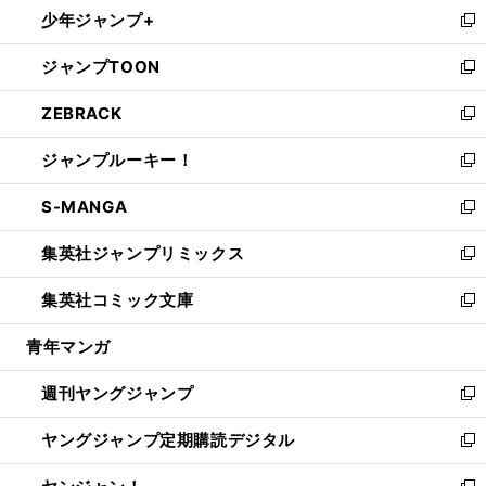
し
少年ジャンプ+
で
ド
ィ
い
新
開
ウ
ン
ウ
し
ジャンプTOON
く
で
ド
ィ
い
新
開
ウ
ン
ウ
し
ZEBRACK
く
で
ド
ィ
い
新
開
ウ
ン
ウ
し
ジャンプルーキー！
く
で
ド
ィ
い
新
開
ウ
ン
ウ
し
S-MANGA
く
で
ド
ィ
い
新
開
ウ
ン
ウ
し
集英社ジャンプリミックス
く
で
ド
ィ
い
新
開
ウ
ン
ウ
し
集英社コミック文庫
く
で
ド
ィ
い
新
開
ウ
ン
ウ
し
青年マンガ
く
で
ド
ィ
い
開
ウ
ン
ウ
週刊ヤングジャンプ
く
で
ド
ィ
新
開
ウ
ン
し
ヤングジャンプ定期購読デジタル
く
で
ド
い
新
開
ウ
ウ
し
く