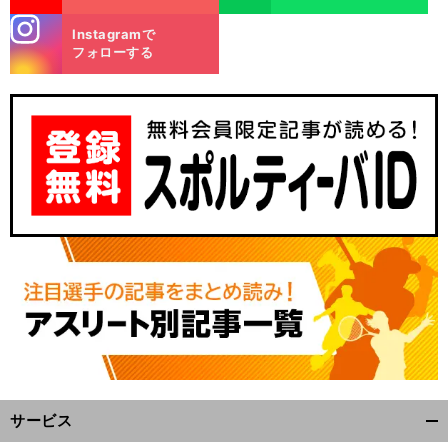
stagra
Instagramで
m
フォローする
。
前
へ
サービス
開