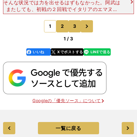
そんな状況では力を出せるはずもなかった。阿武は
またしても、初戦の２回戦でイタリアのエマヌエ
ラ・ピエラントッツィを相手に攻められず、指導１
を受ける優勢負けを喫してしまったのだ。 それで
次
1
2
3
のページへ
もその後は、01年
1 / 3
いいね
Xでポストする
LINEで送る
line
faceboo
x
k
Googleの「優先ソース」について
一覧に戻る