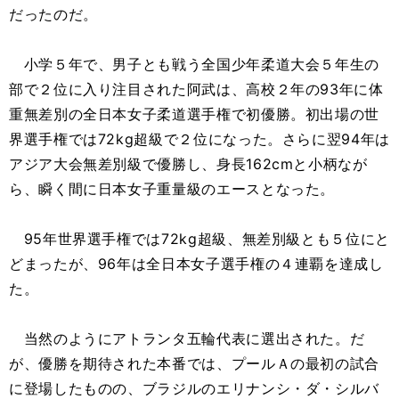
だったのだ。
小学５年で、男子とも戦う全国少年柔道大会５年生の
部で２位に入り注目された阿武は、高校２年の93年に体
重無差別の全日本女子柔道選手権で初優勝。初出場の世
界選手権では72kg超級で２位になった。さらに翌94年は
アジア大会無差別級で優勝し、身長162cmと小柄なが
ら、瞬く間に日本女子重量級のエースとなった。
95年世界選手権では72kg超級、無差別級とも５位にと
どまったが、96年は全日本女子選手権の４連覇を達成し
た。
当然のようにアトランタ五輪代表に選出された。だ
が、優勝を期待された本番では、プールＡの最初の試合
に登場したものの、ブラジルのエリナンシ・ダ・シルバ