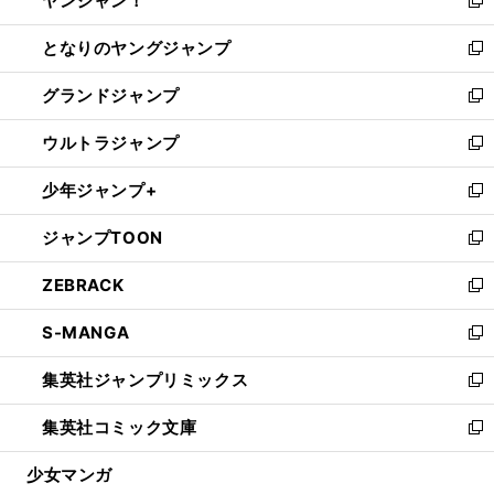
ヤンジャン！
で
ィ
い
新
開
ン
ウ
し
となりのヤングジャンプ
く
ド
ィ
い
新
ウ
ン
ウ
し
グランドジャンプ
で
ド
ィ
い
新
開
ウ
ン
ウ
し
ウルトラジャンプ
く
で
ド
ィ
い
新
開
ウ
ン
ウ
し
少年ジャンプ+
く
で
ド
ィ
い
新
開
ウ
ン
ウ
し
ジャンプTOON
く
で
ド
ィ
い
新
開
ウ
ン
ウ
し
ZEBRACK
く
で
ド
ィ
い
新
開
ウ
ン
ウ
し
S-MANGA
く
で
ド
ィ
い
新
開
ウ
ン
ウ
し
集英社ジャンプリミックス
く
で
ド
ィ
い
新
開
ウ
ン
ウ
し
集英社コミック文庫
く
で
ド
ィ
い
新
開
ウ
ン
ウ
し
少女マンガ
く
で
ド
ィ
い