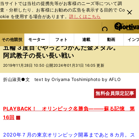
当サイトでは当社の提携先等がお客様のニーズ等について調
査・分析したり、お客様にお勧めの広告を表⽰する⽬的で Co
閉じ
okie を使⽤する場合があります。
詳しくはこちら
る
マイペ
web Sportiva (webスポルティーバ)
検索
メニュ
we
ー
その他競技の記事一覧
格闘技
その他
五輪３度
b
ジ
その他競技
モーター
フォト
連載
動画
イン
ス
五輪３度目でやっとつかんだ金メダル。
ポ
阿武教子の長い長い戦い
ル
テ
2019年11月28日 10:50 公開
2024年01月31日 16:05 更新
ィ
ー
折山淑美●文 text by Oriyama Toshimi
photo by AFLO
バ
無料会員限定記事
PLAYBACK！ オリンピック名勝負―――蘇る記憶 第
16回
2020年７月の東京オリンピック開幕まであと８カ月。ス