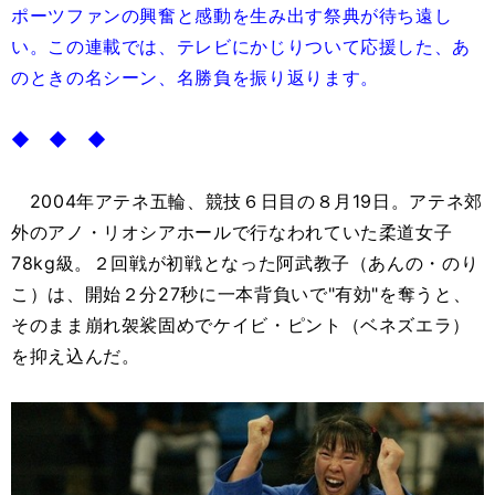
ポーツファンの興奮と感動を生み出す祭典が待ち遠し
い。この連載では、テレビにかじりついて応援した、あ
のときの名シーン、名勝負を振り返ります。
◆ ◆ ◆
2004年アテネ五輪、競技６日目の８月19日。アテネ郊
外のアノ・リオシアホールで行なわれていた柔道女子
78kg級。２回戦が初戦となった阿武教子（あんの・のり
こ）は、開始２分27秒に一本背負いで"有効"を奪うと、
そのまま崩れ袈裟固めでケイビ・ピント（ベネズエラ）
を抑え込んだ。