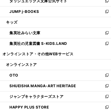
ダッシュエックス文庫公式サイト
く
ド
ィ
い
新
ウ
ン
ウ
し
JUMP j-BOOKS
で
ド
ィ
い
新
開
ウ
ン
ウ
し
キッズ
く
で
ド
ィ
い
開
ウ
ン
ウ
集英社みらい文庫
く
で
ド
ィ
新
開
ウ
ン
し
集英社の児童図書 S-KIDS.LAND
く
で
ド
い
新
開
ウ
ウ
し
オンラインストア・
その他WEBサービス
く
で
ィ
い
開
ン
ウ
オンラインストア
く
ド
ィ
ウ
ン
OTO
で
ド
新
開
ウ
し
SHUEISHA MANGA-ART HERITAGE
く
で
い
新
開
ウ
し
ジャンプキャラクターズストア
く
ィ
い
新
ン
ウ
し
HAPPY PLUS STORE
ド
ィ
い
新