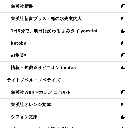
ウ
ウ
し
集英社新書
く
で
ィ
い
新
開
ン
ウ
し
集英社新書プラス - 知の水先案内人
く
ド
ィ
い
新
ウ
ン
ウ
し
1日5分で、明日は変わる よみタイ yomitai
で
ド
ィ
い
新
開
ウ
ン
ウ
し
kotoba
く
で
ド
ィ
い
新
開
ウ
ン
ウ
し
e!集英社
く
で
ド
ィ
い
新
開
ウ
ン
ウ
し
情報・知識＆オピニオン imidas
く
で
ド
ィ
い
新
開
ウ
ン
ウ
し
ライトノベル・ノベライズ
く
で
ド
ィ
い
開
ウ
ン
ウ
集英社Webマガジン コバルト
く
で
ド
ィ
新
開
ウ
ン
し
集英社オレンジ文庫
く
で
ド
い
新
開
ウ
ウ
し
シフォン文庫
く
で
ィ
い
新
開
ン
ウ
し