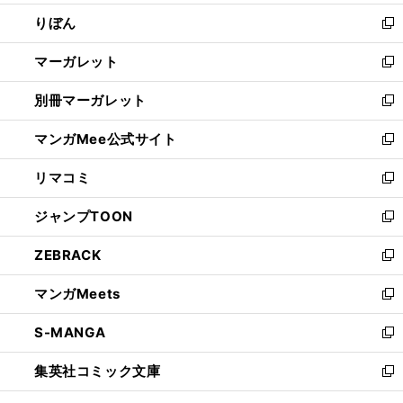
開
ウ
ン
ウ
りぼん
く
で
ド
ィ
新
開
ウ
ン
し
マーガレット
く
で
ド
い
新
開
ウ
ウ
し
別冊マーガレット
く
で
ィ
い
新
開
ン
ウ
し
マンガMee公式サイト
く
ド
ィ
い
新
ウ
ン
ウ
し
リマコミ
で
ド
ィ
い
新
開
ウ
ン
ウ
し
ジャンプTOON
く
で
ド
ィ
い
新
開
ウ
ン
ウ
し
ZEBRACK
く
で
ド
ィ
い
新
開
ウ
ン
ウ
し
マンガMeets
く
で
ド
ィ
い
新
開
ウ
ン
ウ
し
S-MANGA
く
で
ド
ィ
い
新
開
ウ
ン
ウ
し
集英社コミック文庫
く
で
ド
ィ
い
新
開
ウ
ン
ウ
し