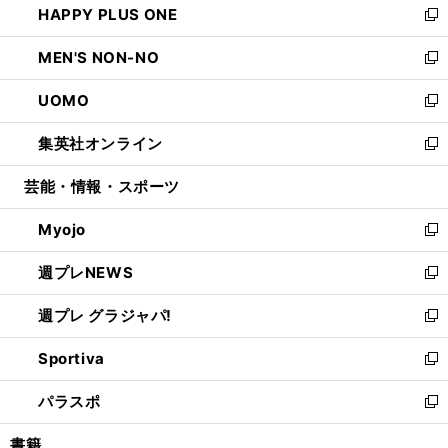
HAPPY PLUS ONE
く
で
ド
ィ
い
新
開
ウ
ン
ウ
し
MEN'S NON-NO
く
で
ド
ィ
い
新
開
ウ
ン
ウ
し
UOMO
く
で
ド
ィ
い
新
開
ウ
ン
ウ
し
集英社オンライン
く
で
ド
ィ
い
新
開
ウ
ン
ウ
し
芸能・情報・スポーツ
く
で
ド
ィ
い
開
ウ
ン
ウ
Myojo
く
で
ド
ィ
新
開
ウ
ン
し
週プレNEWS
く
で
ド
い
新
開
ウ
ウ
し
週プレ グラジャパ!
く
で
ィ
い
新
開
ン
ウ
し
Sportiva
く
ド
ィ
い
新
ウ
ン
ウ
し
パラスポ
で
ド
ィ
い
新
開
ウ
ン
ウ
し
書籍
く
で
ド
ィ
い