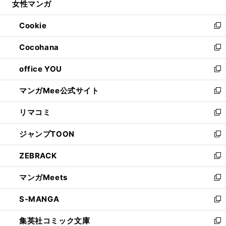
女性マンガ
く
で
ド
ィ
い
開
ウ
ン
ウ
Cookie
く
で
ド
ィ
新
開
ウ
ン
し
Cocohana
く
で
ド
い
新
開
ウ
ウ
し
office YOU
く
で
ィ
い
新
開
ン
ウ
し
マンガMee公式サイト
く
ド
ィ
い
新
ウ
ン
ウ
し
リマコミ
で
ド
ィ
い
新
開
ウ
ン
ウ
し
ジャンプTOON
く
で
ド
ィ
い
新
開
ウ
ン
ウ
し
ZEBRACK
く
で
ド
ィ
い
新
開
ウ
ン
ウ
し
マンガMeets
く
で
ド
ィ
い
新
開
ウ
ン
ウ
し
S-MANGA
く
で
ド
ィ
い
新
開
ウ
ン
ウ
し
集英社コミック文庫
く
で
ド
ィ
い
新