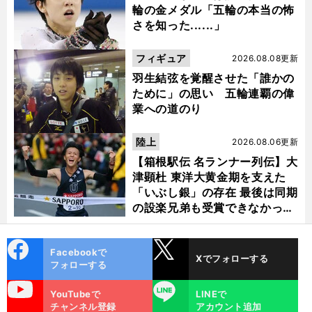
輪の金メダル「五輪の本当の怖
さを知った......」
フィギュア
2026.08.08更新
羽生結弦を覚醒させた「誰かの
ために」の思い 五輪連覇の偉
業への道のり
陸上
2026.08.06更新
【箱根駅伝 名ランナー列伝】大
津顕杜 東洋大黄金期を支えた
「いぶし銀」の存在 最後は同期
の設楽兄弟も受賞できなかった
金栗杯に輝く
cebo
X
Facebookで
Xでフォローする
ok
フォローする
uTube
LINE
YouTubeで
LINEで
チャンネル登録
アカウント追加