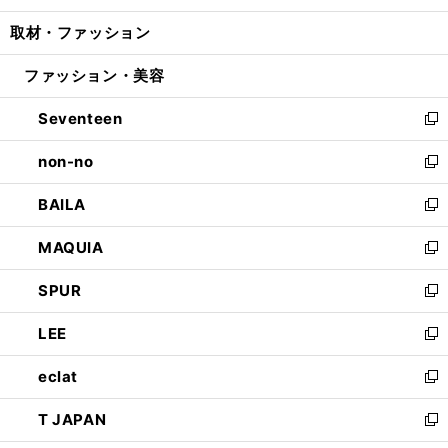
開
ウ
ン
ウ
し
取材・ファッション
く
で
ド
ィ
い
開
ウ
ン
ウ
ファッション・美容
く
で
ド
ィ
開
ウ
ン
Seventeen
く
で
ド
新
開
ウ
し
non-no
く
で
い
新
開
ウ
し
BAILA
く
ィ
い
新
ン
ウ
し
MAQUIA
ド
ィ
い
新
ウ
ン
ウ
し
SPUR
で
ド
ィ
い
新
開
ウ
ン
ウ
し
LEE
く
で
ド
ィ
い
新
開
ウ
ン
ウ
し
eclat
く
で
ド
ィ
い
新
開
ウ
ン
ウ
し
T JAPAN
く
で
ド
ィ
い
新
開
ウ
ン
ウ
し