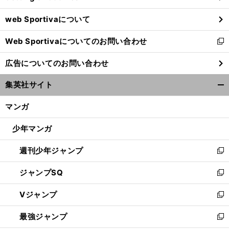
ウ
web Sportivaについて
で
開
Web Sportivaについてのお問い合わせ
く
新
し
広告についてのお問い合わせ
い
ウ
集英社サイト
ィ
開
ン
く/
マンガ
ド
閉
ウ
じ
少年マンガ
で
る
開
週刊少年ジャンプ
く
新
し
ジャンプSQ
い
新
ウ
し
Vジャンプ
ィ
い
新
ン
ウ
し
最強ジャンプ
ド
ィ
い
新
ウ
ン
ウ