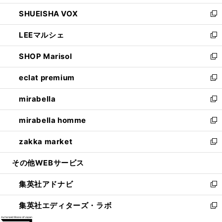
ウ
ン
ウ
し
SHUEISHA VOX
で
ド
ィ
い
新
開
ウ
ン
ウ
し
LEEマルシェ
く
で
ド
ィ
い
新
開
ウ
ン
ウ
し
SHOP Marisol
く
で
ド
ィ
い
新
開
ウ
ン
ウ
し
eclat premium
く
で
ド
ィ
い
新
開
ウ
ン
ウ
し
mirabella
く
で
ド
ィ
い
新
開
ウ
ン
ウ
し
mirabella homme
く
で
ド
ィ
い
新
開
ウ
ン
ウ
し
zakka market
く
で
ド
ィ
い
新
開
ウ
ン
ウ
し
その他WEBサービス
く
で
ド
ィ
い
開
ウ
ン
ウ
集英社アドナビ
く
で
ド
ィ
新
開
ウ
ン
し
集英社エディターズ・ラボ
く
で
ド
い
新
開
ウ
ウ
し