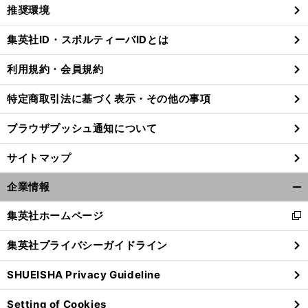
く/
推奨環境
閉
じ
集英社ID・スポルティーバIDとは
る
利用規約・会員規約
特定商取引法に基づく表示・その他の事項
ブラウザプッシュ通知について
サイトマップ
企業情報
開
く/
集英社ホームページ
新
閉
し
じ
集英社プライバシーガイドライン
い
る
ウ
SHUEISHA Privacy Guideline
ィ
ン
Setting of Cookies
ド