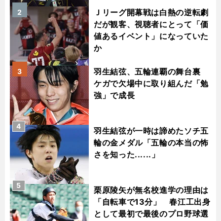
Ｊリーグ開幕戦は白熱の逆転劇
2
だが観客、視聴者にとって「価
値あるイベント」になっていた
か
羽生結弦、五輪連覇の舞台裏
3
ケガで欠場中に取り組んだ「勉
強」で成長
4
羽生結弦が一時は諦めたソチ五
輪の金メダル「五輪の本当の怖
さを知った......」
5
栗原陵矢が無名校進学の理由は
「自転車で13分」 春江工出身
として最初で最後のプロ野球選