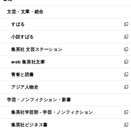
開
ウ
ン
ウ
文芸・文庫・総合
く
で
ド
ィ
開
ウ
ン
すばる
く
で
ド
新
開
ウ
し
小説すばる
く
で
い
新
開
ウ
し
集英社 文芸ステーション
く
ィ
い
新
ン
ウ
し
web 集英社文庫
ド
ィ
い
新
ウ
ン
ウ
し
青春と読書
で
ド
ィ
い
新
開
ウ
ン
ウ
し
アジア人物史
く
で
ド
ィ
い
新
開
ウ
ン
ウ
し
学芸・ノンフィクション・新書
く
で
ド
ィ
い
開
ウ
ン
ウ
集英社学芸部 - 学芸・ノンフィクション
く
で
ド
ィ
新
開
ウ
ン
し
集英社ビジネス書
く
で
ド
い
新
開