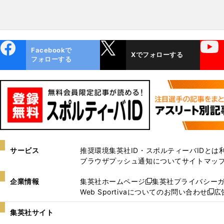
ebo
X
YouTube
Facebookで
Xでフォローする
ok
フォローする
サービス
推奨環境
集英社ID・スポルティーバIDとは
ブラウザプッシュ通知について
サイトマッ
企業情報
集英社ホームページ
集英社プライバシー
新
Web Sportivaについてのお問い合わせ
広
し
新
い
し
集英社サイト
ウ
い