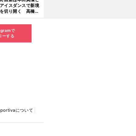
アイスダンスで新境
を切り開く 高橋大
の証言とも重なる課
と楽しさ
agramで
ローする
Sportivaについて