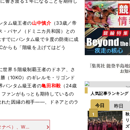
中に響き渡る１年になることを期待し
ンタム級王者の
山中慎介
（33歳／帝
ス・パヤノ（ドミニカ共和国）との
はすでにバンタム級で９度の防衛に成
Cからも「階級を上げてはどう
に世界５階級制覇王者のドネア、さ
6勝（10KO）のギレルモ・リゴンド
界バンタム級王者の
亀田和毅
（24歳
。ファンがもっとも期待しているの
人気記事ランキング
敗れた因縁の相手――、ドネアとのラ
今日
昨日
秋
1
リ
ズ
タナベ）、WBC