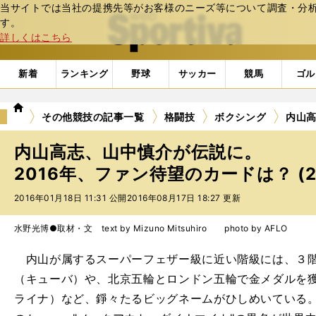
当サイトでは当社の提携先等がお客様のニーズ等について調査・分析し
web Sportiva (webスポルティーバ)
す。
詳しくはこちら
新着
ランキング
野球
サッカー
競馬
ゴル
we
その他競技の記事一覧
格闘技
ボクシング
内山高
b
ス
内山高志、山中慎介が伝説に。
ポ
ル
2016年、ファン待望のカードは？ (
テ
2016年01月18日 11:31 公開
2016年08月17日 18:27 更新
ィ
ー
バ
水野光博●取材・文 text by Mizuno Mitsuhiro photo by AFLO
内山が属するスーパーフェザー級に近い階級には、３階
（キューバ）や、北京五輪とロンドン五輪で金メダルを
ライナ）など、錚々たるビッグネームがひしめいている。