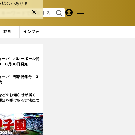
る場合がありま
マイペ
閉じ
検索
メニュ
ー
る
す
ジ
る
動画
インフォ
ージ目
ィーバ バレーボール特
.4 6月30日発売
ィーバ 部活特集号 3
売
などのお知らせが届く
通知を受け取る方法につ