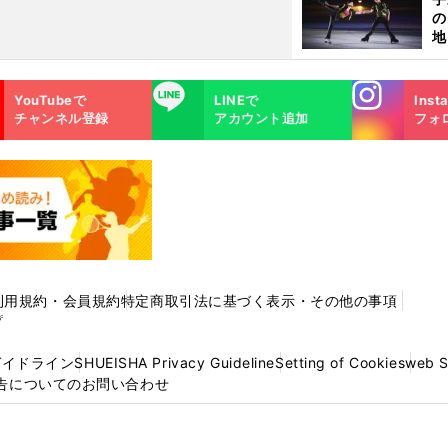
の
地
輔
題
Instagra
LINE
YouTubeで
LINEで
Inst
m
チャンネル登録
アカウント追加
フォ
利用規約・会員規約
特定商取引法に基づく表示・その他の事項
プ
ガイドライン
SHUEISHA Privacy Guideline
Setting of Cookies
web 
告についてのお問い合わせ