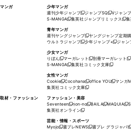
ィ
ウ
マンガ
少年マンガ
ン
ィ
週刊少年ジャンプ
ジャンプSQ
Vジャン
ド
ン
新
新
S-MANGA
集英社ジャンプリミックス
集
ウ
ド
新
し
し
新
で
ウ
し
い
い
し
青年マンガ
開
で
い
ウ
ウ
い
週刊ヤングジャンプ
ヤングジャンプ定期
新
く
開
ウ
ィ
ィ
ウ
ウルトラジャンプ
少年ジャンプ+
ジャン
新
し
新
く
ィ
ン
ン
ィ
し
い
し
ン
ド
ド
ン
少女マンガ
い
ウ
い
ド
ウ
ウ
ド
りぼん
マーガレット
別冊マーガレット
新
新
新
ウ
ィ
ウ
ウ
で
で
ウ
S-MANGA
集英社コミック文庫
し
新
し
新
ィ
ン
ィ
で
開
開
で
い
し
い
し
ン
ド
ン
女性マンガ
開
く
く
開
ウ
い
ウ
い
ド
ウ
ド
Cookie
Cocohana
office YOU
マンガM
く
く
新
新
新
ィ
ウ
ィ
ウ
ウ
で
ウ
集英社コミック文庫
し
新
し
し
ン
ィ
ン
ィ
で
開
で
い
し
い
い
ド
ン
ド
ン
取材・ファッション
ファッション・美容
開
く
開
ウ
い
ウ
ウ
ウ
ド
ウ
ド
Seventeen
non-no
BAILA
MAQUIA
S
く
く
新
新
新
新
ィ
ウ
ィ
ィ
で
ウ
で
ウ
集英社オンライン
し
新
し
し
し
ン
ィ
ン
ン
開
で
開
で
い
し
い
い
い
ド
ン
ド
ド
芸能・情報・スポーツ
く
開
く
開
ウ
い
ウ
ウ
ウ
ウ
ド
ウ
ウ
Myojo
週プレNEWS
週プレ グラジャパ!
く
く
新
新
新
ィ
ウ
ィ
ィ
ィ