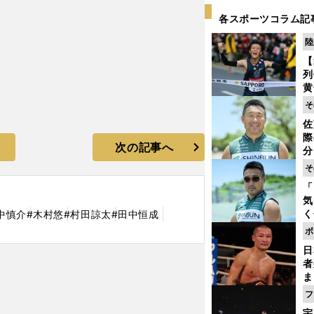
各スポーツコラム記
陸
【
列
黄
し
そ
期
佐
き
際
く
次の記事へ
分
代
そ
与
「
も
気
く
中慎介
#木村悠
#村田諒太
#田中恒成
浴
ボ
太
日
ァ
者
ま
越
フ
さ
宇