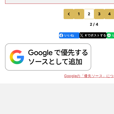
王者の木村悠（32歳／帝拳）、IBF王者の八重樫東（や
／32歳／大橋）と、主要４団体の王座のうち３つを日本
いるライトフ
1
2
3
4
のページへ
のページへ
前
2 / 4
いいね
Xでポストする
line
faceboo
x
k
Googleの「優先ソース」に