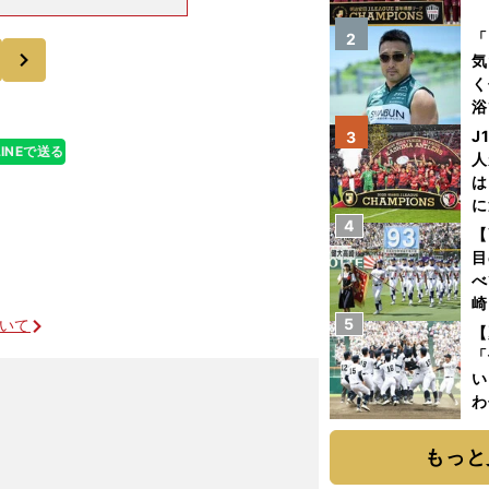
えがし・あきら
を
人選手が占めて
「
2
次
気
く
浴
太
J
3
LINEで送る
ァ
人
は
に
4
と
【
目
べ
崎
5
ついて
「
【
て
「
い
わ
だ
もっと