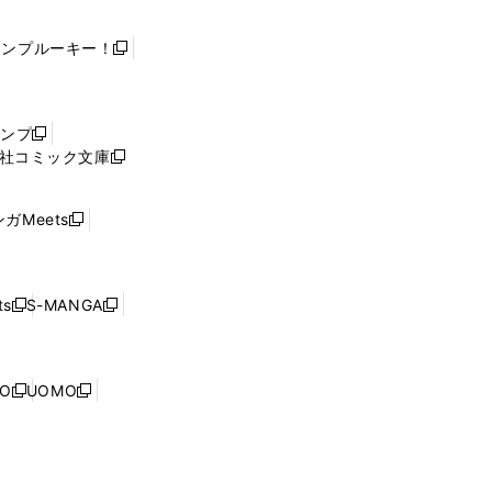
ャンプルーキー！
新
し
い
ウ
ャンプ
新
ィ
社コミック文庫
し
新
ン
い
し
ド
ウ
い
ウ
ガMeets
新
ィ
ウ
で
し
ン
ィ
開
い
ド
ン
く
ウ
ウ
ド
s
S-MANGA
新
新
ィ
で
ウ
し
し
ン
開
で
い
い
ド
く
開
ウ
ウ
ウ
NO
UOMO
く
新
新
ィ
ィ
で
し
し
ン
ン
開
い
い
ド
ド
く
ウ
ウ
ウ
ウ
ィ
ィ