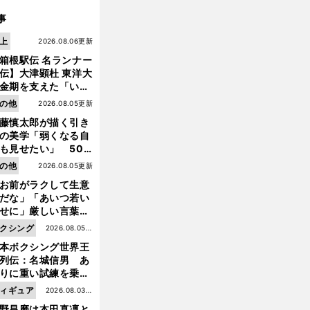
事
上
2026.08.06更新
箱根駅伝 名ランナー
伝】大津顕杜 東洋大
金期を支えた「いぶ
銀」の存在 最後は同
の他
2026.08.05更新
の設楽兄弟も受賞で
藤慎太郎が描く引き
なかった金栗杯に輝
の美学「弱くなる自
も見せたい」 50
の競輪人生に影響を
の他
2026.08.05更新
える伏見俊昭の死に
お前がラクして生意
前
言及
へ
だな」「あいつ若い
せに」厳しい言葉を
びせられるも佐藤慎
クシング
2026.08.05更
郎が貫いた誇りとフ
本ボクシング世界王
新
ンへの思い
列伝：名城信男 あ
りに重い試練を乗り
え「大胆さ」と「巧
ィギュア
2026.08.03更
」で築いた時代
野昌磨は本田真凜と
新