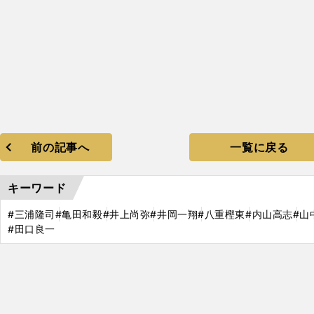
前の記事へ
一覧に戻る
キーワード
#三浦隆司
#亀田和毅
#井上尚弥
#井岡一翔
#八重樫東
#内山高志
#山
#田口良一