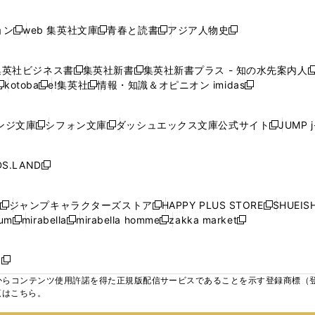
で
で
で
で
し
し
し
ン
ン
ン
ン
ン
開
開
開
開
い
い
い
ド
ド
ド
ド
ド
ョン
web 集英社文庫
青春と読書
アジア人物史
く
く
く
く
新
新
新
新
ウ
ウ
ウ
ウ
ウ
ウ
ウ
ウ
し
し
し
し
ィ
ィ
ィ
で
で
で
で
で
い
い
い
い
ン
ン
ン
集英社ビジネス書
集英社新書
集英社新書プラス - 知の水先案内人
開
開
開
開
開
新
新
新
ウ
ウ
ウ
ウ
ド
ド
ド
kotoba
e!集英社
情報・知識＆オピニオン imidas
く
く
く
く
く
新
し
新
し
新
ィ
ィ
ィ
ィ
ウ
ウ
ウ
し
し
い
し
い
し
ン
ン
ン
ン
で
で
で
い
い
ウ
い
ウ
い
ド
ド
ド
ド
ンジ文庫
シフォン文庫
ダッシュエックス文庫公式サイト
JUMP 
開
開
開
新
新
新
ウ
ウ
ィ
ウ
ィ
ウ
ウ
ウ
ウ
ウ
く
く
く
し
し
し
ィ
ィ
ン
ィ
ン
ィ
で
で
で
で
い
い
い
ン
ン
ド
ン
ド
ン
S.LAND
開
開
開
開
新
ウ
ウ
ウ
ド
ド
ウ
ド
ウ
ド
く
く
く
く
し
ィ
ィ
ィ
ウ
ウ
で
ウ
で
ウ
い
ン
ン
ン
ジャンプキャラクターズストア
HAPPY PLUS STORE
SHUEIS
で
で
開
で
開
で
新
新
新
ウ
ド
ド
ド
ium
mirabella
mirabella homme
zakka market
開
開
く
開
く
開
し
新
新
新
し
新
し
ィ
ウ
ウ
ウ
く
く
く
く
い
し
し
い
し
し
い
ン
で
で
で
ウ
い
い
ウ
い
い
ウ
ド
ボ
開
開
開
新
ィ
ウ
ウ
ィ
ウ
ウ
ィ
ウ
く
く
く
し
らコンテンツ使用許諾を得た正規版配信サービスであることを示す登録商標（登録番
ン
ィ
ィ
ン
ィ
ィ
ン
で
い
覧はこちら。
ド
ン
ン
ド
ン
ン
ド
開
ウ
ウ
ド
ド
ウ
ド
ド
ウ