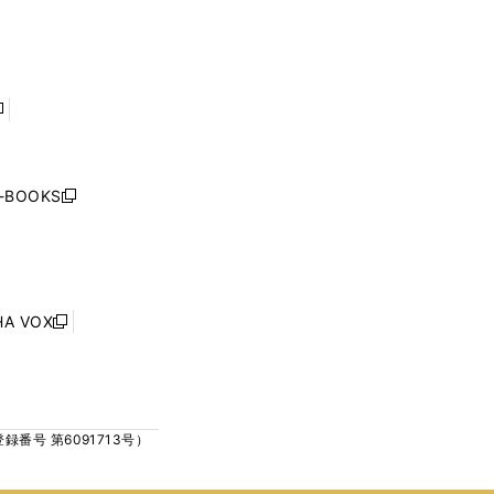
で
で
ン
ン
開
開
ド
ド
く
く
ウ
ウ
で
で
開
開
く
く
し
い
ウ
j-BOOKS
新
ィ
し
ン
い
ド
ウ
ウ
ィ
で
ン
HA VOX
開
新
ド
く
し
ウ
い
で
ウ
開
ィ
く
号 第6091713号）
ン
ド
ウ