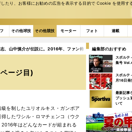
たり、お客様にお勧めの広告を表⽰する⽬的で Cookie を使⽤す
フ
その他球技
その他競技
モーター
フォト
連載
志、山中慎介が伝説に。2016年、ファン待望のカードは？
編集部のおすすめ
2ペ
スポルテ
集号 Vol
2ページ目)
スポルテ
月16日発
最新記事
プッシュ
いて
級を制したユリオルキス・ガンボア
獲得したワシル・ロマチェンコ（ウク
2016年はどんなカードが組まれる