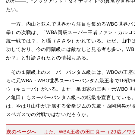
のか――。"ノックアウト・ダイナマイト"の異名が世界
たい。
一方、内山と並んで世界から注目を集めるWBC世界バ
拳）の次戦は、「WBA同級スーパー王者ファン・カルロ
統一戦では？」と囁（ささや）かれている。ただ、山中
功しており、今の同階級には敵なしと見る者も多い。WB
か？」と打診されたとの情報もある。
その１階級上のスーパーバンタム級には、WBOの王座
らに元WBA・WBO世界スーパーバンタム級王者で16戦1
ウ（キューバ）がいる。また、亀田家の三男・元WBO世
／亀田）もスーパーバンタム級への転級を宣言している
は、やはり山中が所属する帝拳ジムの先輩・西岡利晃が
スベガスでの対戦ではないだろうか。
次のページへ
また、WBA王者の田口良一（29歳／ワ