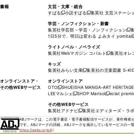
で
ウ
で
で
し
し
ン
ィ
ン
ン
ン
書籍
文芸・文庫・総合
開
で
開
開
い
い
ド
ン
ド
ド
ド
すばる
小説すばる
集英社 文芸ステーシ
く
開
く
く
新
新
ウ
ウ
ウ
ド
ウ
ウ
ウ
く
し
し
ィ
ィ
学芸・ノンフィクション・新書
で
ウ
で
で
で
い
い
ン
ン
集英社学芸部 - 学芸・ノンフィクション
開
で
開
開
開
新
ウ
ウ
ド
ド
1日5分で、明日は変わる よみタイ yomitai
く
開
く
く
く
し
新
ィ
ィ
ウ
ウ
く
い
ン
ン
ライトノベル・ノベライズ
で
で
ウ
ド
ド
集英社Webマガジン コバルト
集英社オレ
開
開
新
ィ
ウ
ウ
く
く
し
ン
キッズ
で
で
い
ド
集英社みらい文庫
集英社の児童図書 S-KID
開
開
新
ウ
ウ
く
く
し
ィ
オンラインストア・
オンラインストア
で
い
ン
その他WEBサービス
OTO
SHUEISHA MANGA-ART HERITAGE
開
新
ウ
ド
LEEマルシェ
SHOP Marisol
eclat prem
く
し
新
新
ィ
ウ
い
し
し
ン
その他WEBサービス
で
ウ
い
い
ド
集英社アドナビ
集英社エディターズ・ラ
開
新
ィ
ウ
ウ
ウ
く
し
ABJマークは、この電子書店・電子書籍配信サービスが、著作権者か
ン
ィ
ィ
で
い
です。ABJマークの詳細、ABJマークを掲示しているサービスの一
ド
ン
ン
開
https://aebs.or.jp/
ウ
新
ウ
ド
ド