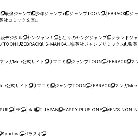
プ
最強ジャンプ
少年ジャンプ+
ジャンプTOON
ZEBRACK
ジ
新
新
新
新
新
英社コミック文庫
し
新
し
し
し
し
い
い
し
い
い
い
ウ
ウ
い
ウ
ウ
ウ
購読デジタル
ヤンジャン！
となりのヤングジャンプ
グランドジ
新
新
新
ィ
ィ
ウ
ィ
ィ
ィ
プTOON
ZEBRACK
S-MANGA
集英社ジャンプリミックス
集英
新
し
新
し
新
し
新
ン
ン
ィ
ン
ン
ン
し
い
し
い
し
い
し
ド
ド
ン
ド
ド
ド
い
ウ
い
ウ
い
ウ
い
ウ
ウ
ド
ウ
ウ
ウ
マンガMee公式サイト
リマコミ
ジャンプTOON
ZEBRACK
マン
新
新
新
新
ウ
ィ
ウ
ィ
ウ
ィ
ウ
で
で
ウ
で
で
で
し
し
し
し
し
ィ
ン
ィ
ン
ィ
ン
ィ
開
開
で
開
開
開
い
い
い
い
い
ン
ド
ン
ド
ン
ド
ン
く
く
開
く
く
く
ウ
ウ
ウ
ウ
ウ
ド
ウ
ド
ウ
ド
ウ
ド
ee公式サイト
リマコミ
ジャンプTOON
ZEBRACK
マンガMeet
く
新
新
新
新
ィ
ィ
ィ
ィ
ィ
ウ
で
ウ
で
ウ
で
ウ
し
し
し
し
ン
ン
ン
ン
ン
で
開
で
開
で
開
で
い
い
い
い
ド
ド
ド
ド
ド
開
く
開
く
開
く
開
ウ
ウ
ウ
ウ
ウ
ウ
ウ
ウ
ウ
PUR
LEE
eclat
T JAPAN
HAPPY PLUS ONE
MEN'S NON-
く
く
く
く
新
新
新
新
新
ィ
ィ
ィ
ィ
で
で
で
で
で
し
し
し
し
し
ン
ン
ン
ン
開
開
開
開
開
い
い
い
い
い
ド
ド
ド
ド
く
く
く
く
く
ウ
ウ
ウ
ウ
ウ
ウ
ウ
ウ
ウ
Sportiva
パラスポ
新
新
ィ
ィ
ィ
ィ
ィ