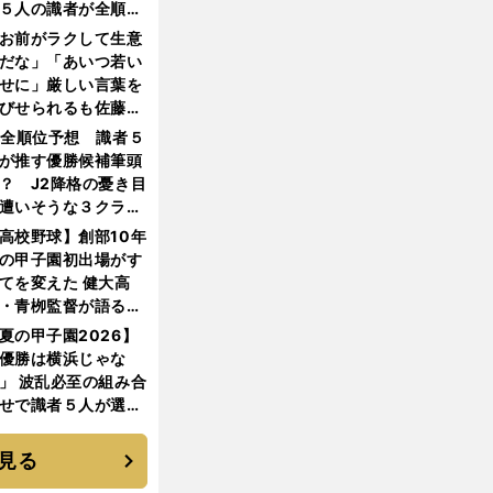
５人の識者が全順位
大胆予想
お前がラクして生意
だな」「あいつ若い
せに」厳しい言葉を
びせられるも佐藤慎
郎が貫いた誇りとフ
1全順位予想 識者５
ンへの思い
が推す優勝候補筆頭
？ J2降格の憂き目
遭いそうな３クラブ
は？
高校野球】創部10年
の甲子園初出場がす
てを変えた 健大高
・青栁監督が語る
機動破壊」はこうし
夏の甲子園2026】
生まれた
優勝は横浜じゃな
」 波乱必至の組み合
せで識者５人が選ん
優勝校はここだ！
見る