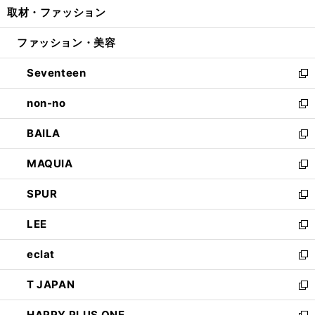
し
取材・ファッション
く
で
ド
ィ
い
開
ウ
ン
ウ
ファッション・美容
く
で
ド
ィ
開
ウ
ン
Seventeen
く
で
ド
新
開
ウ
し
non-no
く
で
い
新
開
ウ
し
BAILA
く
ィ
い
新
ン
ウ
し
MAQUIA
ド
ィ
い
新
ウ
ン
ウ
し
SPUR
で
ド
ィ
い
新
開
ウ
ン
ウ
し
LEE
く
で
ド
ィ
い
新
開
ウ
ン
ウ
し
eclat
く
で
ド
ィ
い
新
開
ウ
ン
ウ
し
T JAPAN
く
で
ド
ィ
い
新
開
ウ
ン
ウ
し
HAPPY PLUS ONE
く