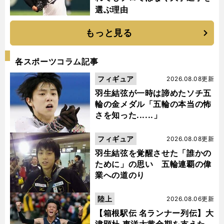
選ぶ理由
もっと見る
各スポーツコラム記事
フィギュア
2026.08.08更新
羽生結弦が一時は諦めたソチ五
輪の金メダル「五輪の本当の怖
さを知った......」
フィギュア
2026.08.08更新
羽生結弦を覚醒させた「誰かの
ために」の思い 五輪連覇の偉
業への道のり
陸上
2026.08.06更新
【箱根駅伝 名ランナー列伝】大
津顕杜 東洋大黄金期を支えた