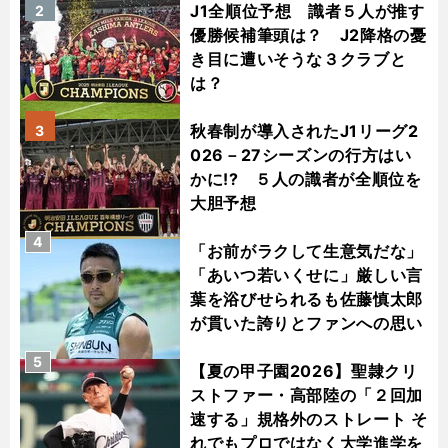
J1全順位予想 識者５人が推す
2
優勝候補筆頭は？ J2降格の憂
き目に遭いそうな３クラブと
は？
秋春制が導入されたJ1リーグ2
3
026－27シーズンの行方はい
かに!? ５人の識者が全順位を
大胆予想
4
「お前がラクして生意気だな」
「あいつ若いくせに」厳しい言
葉を浴びせられるも佐藤慎太郎
が貫いた誇りとファンへの思い
5
【夏の甲子園2026】聖隷クリ
ストファー・高部陸の「２回加
速する」規格外のストレート そ
れでもプロではなく大学進学を