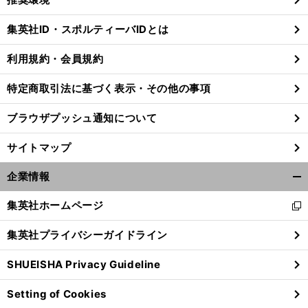
閉
じ
集英社ID・スポルティーバIDとは
る
利用規約・会員規約
特定商取引法に基づく表示・その他の事項
ブラウザプッシュ通知について
サイトマップ
企業情報
開
く/
集英社ホームページ
新
閉
し
じ
集英社プライバシーガイドライン
い
る
ウ
SHUEISHA Privacy Guideline
ィ
ン
Setting of Cookies
ド