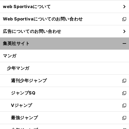
ウ
web Sportivaについて
で
開
Web Sportivaについてのお問い合わせ
く
新
し
広告についてのお問い合わせ
い
ウ
集英社サイト
ィ
開
ン
く/
マンガ
ド
閉
ウ
じ
少年マンガ
で
る
開
週刊少年ジャンプ
く
新
し
ジャンプSQ
い
新
ウ
し
Vジャンプ
ィ
い
新
ン
ウ
し
最強ジャンプ
ド
ィ
い
新
ウ
ン
ウ
し