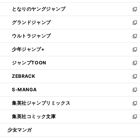
開
ン
ウ
し
となりのヤングジャンプ
く
ド
ィ
い
新
ウ
ン
ウ
し
グランドジャンプ
で
ド
ィ
い
新
開
ウ
ン
ウ
し
ウルトラジャンプ
く
で
ド
ィ
い
新
開
ウ
ン
ウ
し
少年ジャンプ+
く
で
ド
ィ
い
新
開
ウ
ン
ウ
し
ジャンプTOON
く
で
ド
ィ
い
新
開
ウ
ン
ウ
し
ZEBRACK
く
で
ド
ィ
い
新
開
ウ
ン
ウ
し
S-MANGA
く
で
ド
ィ
い
新
開
ウ
ン
ウ
し
集英社ジャンプリミックス
く
で
ド
ィ
い
新
開
ウ
ン
ウ
し
集英社コミック文庫
く
で
ド
ィ
い
新
開
ウ
ン
ウ
し
少女マンガ
く
で
ド
ィ
い
開
ウ
ン
ウ