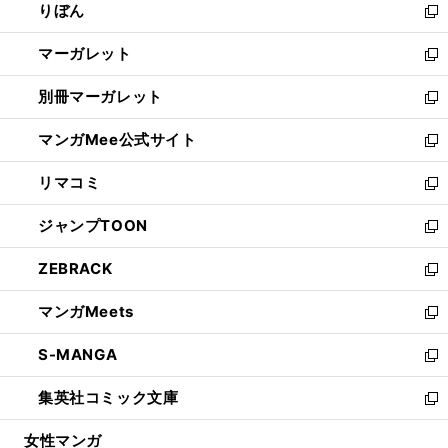
りぼん
く
で
ド
ィ
新
開
ウ
ン
し
マーガレット
く
で
ド
い
新
開
ウ
ウ
し
別冊マーガレット
く
で
ィ
い
新
開
ン
ウ
し
マンガMee公式サイト
く
ド
ィ
い
新
ウ
ン
ウ
し
リマコミ
で
ド
ィ
い
新
開
ウ
ン
ウ
し
ジャンプTOON
く
で
ド
ィ
い
新
開
ウ
ン
ウ
し
ZEBRACK
く
で
ド
ィ
い
新
開
ウ
ン
ウ
し
マンガMeets
く
で
ド
ィ
い
新
開
ウ
ン
ウ
し
S-MANGA
く
で
ド
ィ
い
新
開
ウ
ン
ウ
し
集英社コミック文庫
く
で
ド
ィ
い
新
開
ウ
ン
ウ
し
女性マンガ
く
で
ド
ィ
い