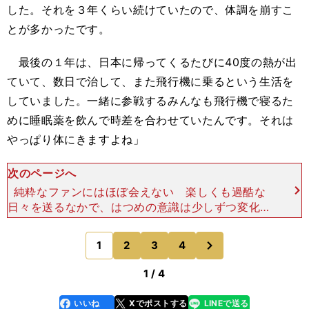
した。それを３年くらい続けていたので、体調を崩すこ
とが多かったです。
最後の１年は、日本に帰ってくるたびに40度の熱が出
ていて、数日で治して、また飛行機に乗るという生活を
していました。一緒に参戦するみんなも飛行機で寝るた
めに睡眠薬を飲んで時差を合わせていたんです。それは
やっぱり体にきますよね」
次のページへ
純粋なファンにはほぼ会えない 楽しくも過酷な
日々を送るなかで、はつめの意識は少しずつ変化し
ていった。2020年夏にプロゲーマーとしての選手
生活に区切りをつけ、2021年３月には父ノ背中を
次
1
2
3
4
のページへ
退団した。そ
1 / 4
いいね
Xでポストする
LINEで送る
line
faceboo
x