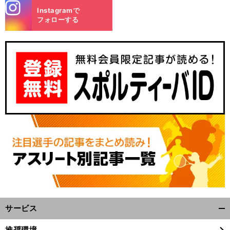
stagra
Instagramで
m
フォローする
。
前
へ
NO
e
C
サービス
開
く/
推奨環境