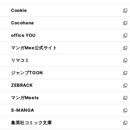
開
ウ
ン
ウ
Cookie
く
で
ド
ィ
新
開
ウ
ン
し
Cocohana
く
で
ド
い
新
開
ウ
ウ
し
office YOU
く
で
ィ
い
新
開
ン
ウ
し
マンガMee公式サイト
く
ド
ィ
い
新
ウ
ン
ウ
し
リマコミ
で
ド
ィ
い
新
開
ウ
ン
ウ
し
ジャンプTOON
く
で
ド
ィ
い
新
開
ウ
ン
ウ
し
ZEBRACK
く
で
ド
ィ
い
新
開
ウ
ン
ウ
し
マンガMeets
く
で
ド
ィ
い
新
開
ウ
ン
ウ
し
S-MANGA
く
で
ド
ィ
い
新
開
ウ
ン
ウ
し
集英社コミック文庫
く
で
ド
ィ
い
新
開
ウ
ン
ウ