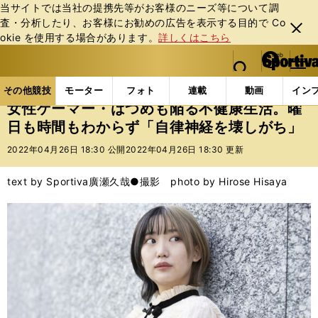
当サイトでは当社の提携先等がお客様のニーズ等について調
査・分析したり、お客様にお勧めの広告を表⽰する⽬的で Co
閉じ
okie を使⽤する場合があります。
詳しくはこちら
る
マイペ
web Sportiva (webスポルティーバ)
検索
メニュ
we
ー
その他競技の記事一覧
eスポーツ
女性ゲーマー・は
b
ジ
その他競技
モーター
フォト
連載
動画
イン
ス
女性ゲーマー・はつめも陥る不健康生活。曜
ポ
日も時間もわからず「自律神経を壊しがち」
ル
テ
2022年04月26日 18:30 公開
2022年04月26日 18:30 更新
ィ
ー
text by Sportiva
廣瀬久哉●撮影 photo by Hirose Hisaya
バ