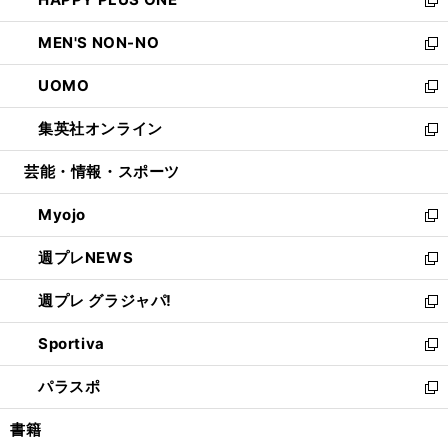
で
ド
ィ
い
新
開
ウ
ン
ウ
し
MEN'S NON-NO
く
で
ド
ィ
い
新
開
ウ
ン
ウ
し
UOMO
く
で
ド
ィ
い
新
開
ウ
ン
ウ
し
集英社オンライン
く
で
ド
ィ
い
新
開
ウ
ン
ウ
し
芸能・情報・スポーツ
く
で
ド
ィ
い
開
ウ
ン
ウ
Myojo
く
で
ド
ィ
新
開
ウ
ン
し
週プレNEWS
く
で
ド
い
新
開
ウ
ウ
し
週プレ グラジャパ!
く
で
ィ
い
新
開
ン
ウ
し
Sportiva
く
ド
ィ
い
新
ウ
ン
ウ
し
パラスポ
で
ド
ィ
い
新
開
ウ
ン
ウ
し
書籍
く
で
ド
ィ
い