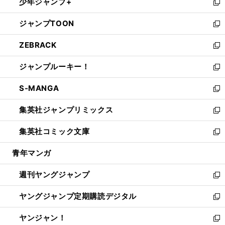
少年ジャンプ+
で
ド
ィ
い
新
開
ウ
ン
ウ
し
ジャンプTOON
く
で
ド
ィ
い
新
開
ウ
ン
ウ
し
ZEBRACK
く
で
ド
ィ
い
新
開
ウ
ン
ウ
し
ジャンプルーキー！
く
で
ド
ィ
い
新
開
ウ
ン
ウ
し
S-MANGA
く
で
ド
ィ
い
新
開
ウ
ン
ウ
し
集英社ジャンプリミックス
く
で
ド
ィ
い
新
開
ウ
ン
ウ
し
集英社コミック文庫
く
で
ド
ィ
い
新
開
ウ
ン
ウ
し
青年マンガ
く
で
ド
ィ
い
開
ウ
ン
ウ
週刊ヤングジャンプ
く
で
ド
ィ
新
開
ウ
ン
し
ヤングジャンプ定期購読デジタル
く
で
ド
い
新
開
ウ
ウ
し
ヤンジャン！
く
で
ィ
い
新