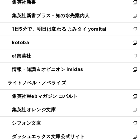
集英社新書
く
で
ィ
い
新
開
ン
ウ
し
集英社新書プラス - 知の水先案内人
く
ド
ィ
い
新
ウ
ン
ウ
し
1日5分で、明日は変わる よみタイ yomitai
で
ド
ィ
い
新
開
ウ
ン
ウ
し
kotoba
く
で
ド
ィ
い
新
開
ウ
ン
ウ
し
e!集英社
く
で
ド
ィ
い
新
開
ウ
ン
ウ
し
情報・知識＆オピニオン imidas
く
で
ド
ィ
い
新
開
ウ
ン
ウ
し
ライトノベル・ノベライズ
く
で
ド
ィ
い
開
ウ
ン
ウ
集英社Webマガジン コバルト
く
で
ド
ィ
新
開
ウ
ン
し
集英社オレンジ文庫
く
で
ド
い
新
開
ウ
ウ
し
シフォン文庫
く
で
ィ
い
新
開
ン
ウ
し
ダッシュエックス文庫公式サイト
く
ド
ィ
い
新