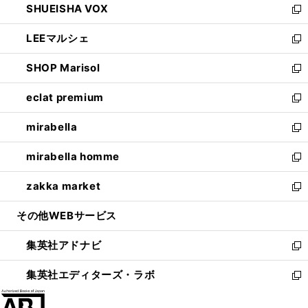
SHUEISHA VOX
で
ド
ィ
い
新
開
ウ
ン
ウ
し
LEEマルシェ
く
で
ド
ィ
い
新
開
ウ
ン
ウ
し
SHOP Marisol
く
で
ド
ィ
い
新
開
ウ
ン
ウ
し
eclat premium
く
で
ド
ィ
い
新
開
ウ
ン
ウ
し
mirabella
く
で
ド
ィ
い
新
開
ウ
ン
ウ
し
mirabella homme
く
で
ド
ィ
い
新
開
ウ
ン
ウ
し
zakka market
く
で
ド
ィ
い
新
開
ウ
ン
ウ
し
その他WEBサービス
く
で
ド
ィ
い
開
ウ
ン
ウ
集英社アドナビ
く
で
ド
ィ
新
開
ウ
ン
し
集英社エディターズ・ラボ
く
で
ド
い
新
開
ウ
ウ
し
く
で
ィ
い