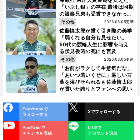
「いぶし銀」の存在 最後は同期
の設楽兄弟も受賞できなかった
金栗杯に輝く
その他
2026.08.05更新
佐藤慎太郎が描く引き際の美学
「弱くなる自分も見せたい」
50代の競輪人生に影響を与え
る伏見俊昭の死にも言及
その他
2026.08.05更新
「お前がラクして生意気だな」
「あいつ若いくせに」厳しい言
葉を浴びせられるも佐藤慎太郎
が貫いた誇りとファンへの思い
cebo
X
Facebookで
Xでフォローする
ok
フォローする
uTube
LINE
YouTubeで
LINEで
チャンネル登録
アカウント追加