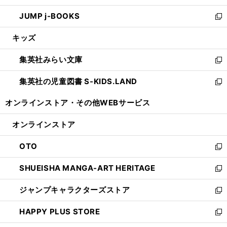
ウ
ン
ウ
し
JUMP j-BOOKS
で
ド
ィ
い
新
開
ウ
ン
ウ
し
キッズ
く
で
ド
ィ
い
開
ウ
ン
ウ
集英社みらい文庫
く
で
ド
ィ
新
開
ウ
ン
し
集英社の児童図書 S-KIDS.LAND
く
で
ド
い
新
開
ウ
ウ
し
オンラインストア・
その他WEBサービス
く
で
ィ
い
開
ン
ウ
オンラインストア
く
ド
ィ
ウ
ン
OTO
で
ド
新
開
ウ
し
SHUEISHA MANGA-ART HERITAGE
く
で
い
新
開
ウ
し
ジャンプキャラクターズストア
く
ィ
い
新
ン
ウ
し
HAPPY PLUS STORE
ド
ィ
い
新
ウ
ン
ウ
し