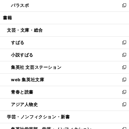
し
パラスポ
で
ド
ィ
い
新
開
ウ
ン
ウ
し
書籍
く
で
ド
ィ
い
開
ウ
ン
ウ
文芸・文庫・総合
く
で
ド
ィ
開
ウ
ン
すばる
く
で
ド
新
開
ウ
し
小説すばる
く
で
い
新
開
ウ
し
集英社 文芸ステーション
く
ィ
い
新
ン
ウ
し
web 集英社文庫
ド
ィ
い
新
ウ
ン
ウ
し
青春と読書
で
ド
ィ
い
新
開
ウ
ン
ウ
し
アジア人物史
く
で
ド
ィ
い
新
開
ウ
ン
ウ
し
学芸・ノンフィクション・新書
く
で
ド
ィ
い
開
ウ
ン
ウ
く