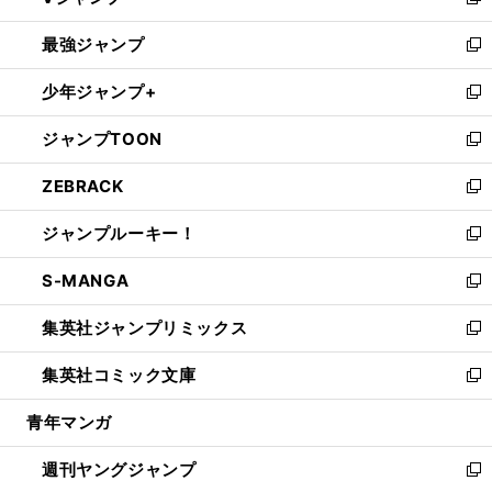
い
新
ン
ウ
し
最強ジャンプ
ド
ィ
い
新
ウ
ン
ウ
し
少年ジャンプ+
で
ド
ィ
い
新
開
ウ
ン
ウ
し
ジャンプTOON
く
で
ド
ィ
い
新
開
ウ
ン
ウ
し
ZEBRACK
く
で
ド
ィ
い
新
開
ウ
ン
ウ
し
ジャンプルーキー！
く
で
ド
ィ
い
新
開
ウ
ン
ウ
し
S-MANGA
く
で
ド
ィ
い
新
開
ウ
ン
ウ
し
集英社ジャンプリミックス
く
で
ド
ィ
い
新
開
ウ
ン
ウ
し
集英社コミック文庫
く
で
ド
ィ
い
新
開
ウ
ン
ウ
し
青年マンガ
く
で
ド
ィ
い
開
ウ
ン
ウ
週刊ヤングジャンプ
く
で
ド
ィ
新