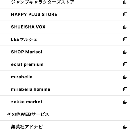
ジャンプキャラクターズストア
く
ィ
い
新
ン
ウ
し
HAPPY PLUS STORE
ド
ィ
い
新
ウ
ン
ウ
し
SHUEISHA VOX
で
ド
ィ
い
新
開
ウ
ン
ウ
し
LEEマルシェ
く
で
ド
ィ
い
新
開
ウ
ン
ウ
し
SHOP Marisol
く
で
ド
ィ
い
新
開
ウ
ン
ウ
し
eclat premium
く
で
ド
ィ
い
新
開
ウ
ン
ウ
し
mirabella
く
で
ド
ィ
い
新
開
ウ
ン
ウ
し
mirabella homme
く
で
ド
ィ
い
新
開
ウ
ン
ウ
し
zakka market
く
で
ド
ィ
い
新
開
ウ
ン
ウ
し
その他WEBサービス
く
で
ド
ィ
い
開
ウ
ン
ウ
集英社アドナビ
く
で
ド
ィ
新