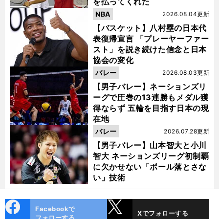
を払ってくれた
NBA
2026.08.04更新
【バスケット】八村塁の日本代
表復帰宣言 「プレーヤーファー
スト」を説き続けた信念と日本
協会の変化
バレー
2026.08.03更新
【男子バレー】ネーションズリ
ーグで圧巻の13連勝もメダル獲
得ならず 五輪を目指す日本の現
在地
バレー
2026.07.28更新
【男子バレー】山本智大と小川
智大 ネーションズリーグ初制覇
に欠かせない「ボール落とさな
い」技術
cebo
X
Facebookで
Xでフォローする
ok
フォローする