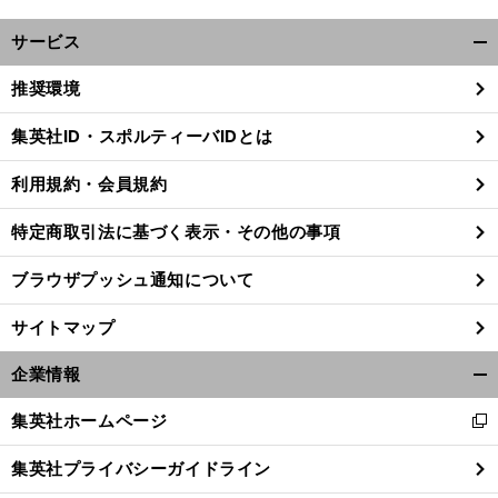
サービス
開
く/
推奨環境
閉
じ
集英社ID・スポルティーバIDとは
る
利用規約・会員規約
特定商取引法に基づく表示・その他の事項
ブラウザプッシュ通知について
サイトマップ
企業情報
開
く/
集英社ホームページ
新
閉
し
じ
集英社プライバシーガイドライン
い
る
ウ