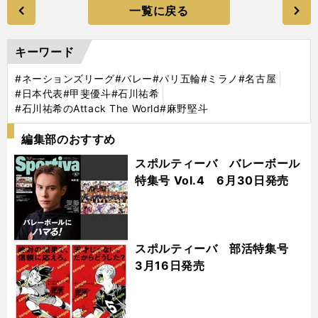
一覧に戻る
キーワード
#ネーションズリーグ
#バレー
#パリ五輪
#ミラノ
#名古屋
#日本代表
#甲斐優斗
#石川祐希
#石川祐希のAttack The World
#麻野堅斗
編集部のおすすめ
スポルティーバ バレーボール
特集号 Vol.4 6月30日発売
スポルティーバ 部活特集号
3月16日発売