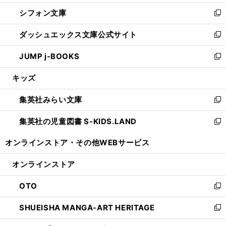
開
ウ
ウ
し
シフォン文庫
く
で
ィ
い
新
開
ン
ウ
し
ダッシュエックス文庫公式サイト
く
ド
ィ
い
新
ウ
ン
ウ
し
JUMP j-BOOKS
で
ド
ィ
い
新
開
ウ
ン
ウ
し
キッズ
く
で
ド
ィ
い
開
ウ
ン
ウ
集英社みらい文庫
く
で
ド
ィ
新
開
ウ
ン
し
集英社の児童図書 S-KIDS.LAND
く
で
ド
い
新
開
ウ
ウ
し
オンラインストア・
その他WEBサービス
く
で
ィ
い
開
ン
ウ
オンラインストア
く
ド
ィ
ウ
ン
OTO
で
ド
新
開
ウ
し
SHUEISHA MANGA-ART HERITAGE
く
で
い
新
開
ウ
し