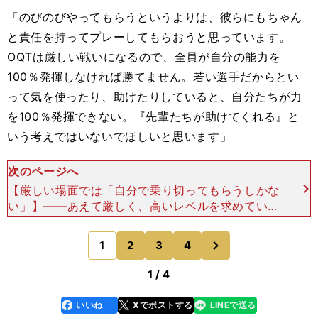
「のびのびやってもらうというよりは、彼らにもちゃん
と責任を持ってプレーしてもらおうと思っています。
OQTは厳しい戦いになるので、全員が自分の能力を
100％発揮しなければ勝てません。若い選手だからとい
って気を使ったり、助けたりしていると、自分たちが力
を100％発揮できない。『先輩たちが助けてくれる』と
いう考えではいないでほしいと思います」
次のページへ
【厳しい場面では「自分で乗り切ってもらうしかな
い」】――あえて厳しく、高いレベルを求めていく
ということでしょうか。「厳しく思われるかもしれ
ませんが、あくまで普通のことです。今はプロ選手
次
1
2
3
4
のページへ
が多くなり、自
1 / 4
いいね
Xでポストする
LINEで送る
line
faceboo
x
k