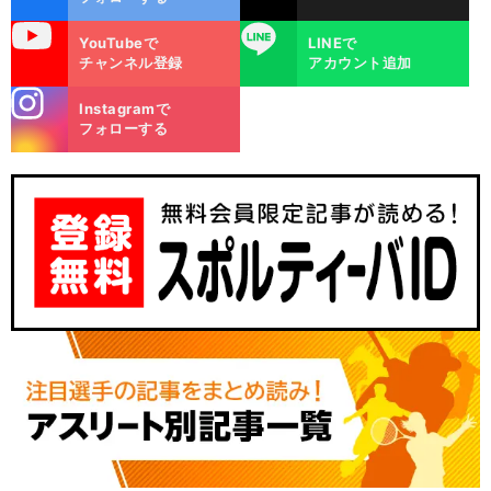
uTube
LINE
YouTubeで
LINEで
チャンネル登録
アカウント追加
stagra
Instagramで
m
フォローする
、
、
、
前
へ
10