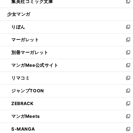
集英社コミック文庫
く
で
ド
ィ
い
新
開
ウ
ン
ウ
し
少女マンガ
く
で
ド
ィ
い
開
ウ
ン
ウ
りぼん
く
で
ド
ィ
新
開
ウ
ン
し
マーガレット
く
で
ド
い
新
開
ウ
ウ
し
別冊マーガレット
く
で
ィ
い
新
開
ン
ウ
し
マンガMee公式サイト
く
ド
ィ
い
新
ウ
ン
ウ
し
リマコミ
で
ド
ィ
い
新
開
ウ
ン
ウ
し
ジャンプTOON
く
で
ド
ィ
い
新
開
ウ
ン
ウ
し
ZEBRACK
く
で
ド
ィ
い
新
開
ウ
ン
ウ
し
マンガMeets
く
で
ド
ィ
い
新
開
ウ
ン
ウ
し
S-MANGA
く
で
ド
ィ
い
新