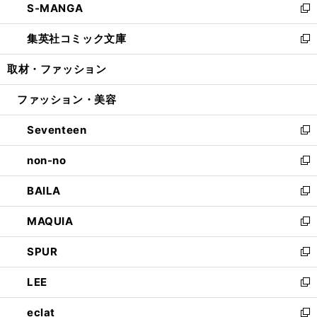
S-MANGA
く
で
ド
ィ
い
新
開
ウ
ン
ウ
し
集英社コミック文庫
く
で
ド
ィ
い
新
開
ウ
ン
ウ
し
取材・ファッション
く
で
ド
ィ
い
開
ウ
ン
ウ
ファッション・美容
く
で
ド
ィ
開
ウ
ン
Seventeen
く
で
ド
新
開
ウ
し
non-no
く
で
い
新
開
ウ
し
BAILA
く
ィ
い
新
ン
ウ
し
MAQUIA
ド
ィ
い
新
ウ
ン
ウ
し
SPUR
で
ド
ィ
い
新
開
ウ
ン
ウ
し
LEE
く
で
ド
ィ
い
新
開
ウ
ン
ウ
し
eclat
く
で
ド
ィ
い
新