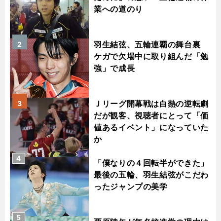
業への道のり
羽生結弦、五輪連覇の舞台裏
2
ケガで欠場中に取り組んだ「勉
強」で成長
Ｊリーグ開幕戦は白熱の逆転劇
3
だが観客、視聴者にとって「価
値あるイベント」になっていた
か
4
「僕なりの４回転半ができた」
最後の五輪、羽生結弦がこだわ
ったジャンプの美学
5