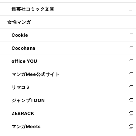
開
ウ
ン
ウ
し
集英社コミック文庫
く
で
ド
ィ
い
新
開
ウ
ン
ウ
し
女性マンガ
く
で
ド
ィ
い
開
ウ
ン
ウ
Cookie
く
で
ド
ィ
新
開
ウ
ン
し
Cocohana
く
で
ド
い
新
開
ウ
ウ
し
office YOU
く
で
ィ
い
新
開
ン
ウ
し
マンガMee公式サイト
く
ド
ィ
い
新
ウ
ン
ウ
し
リマコミ
で
ド
ィ
い
新
開
ウ
ン
ウ
し
ジャンプTOON
く
で
ド
ィ
い
新
開
ウ
ン
ウ
し
ZEBRACK
く
で
ド
ィ
い
新
開
ウ
ン
ウ
し
マンガMeets
く
で
ド
ィ
い
新
開
ウ
ン
ウ
し