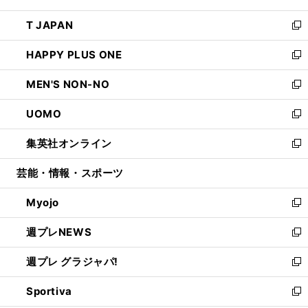
開
ウ
ン
ウ
し
T JAPAN
く
で
ド
ィ
い
新
開
ウ
ン
ウ
し
HAPPY PLUS ONE
く
で
ド
ィ
い
新
開
ウ
ン
ウ
し
MEN'S NON-NO
く
で
ド
ィ
い
新
開
ウ
ン
ウ
し
UOMO
く
で
ド
ィ
い
新
開
ウ
ン
ウ
し
集英社オンライン
く
で
ド
ィ
い
新
開
ウ
ン
ウ
し
芸能・情報・スポーツ
く
で
ド
ィ
い
開
ウ
ン
ウ
Myojo
く
で
ド
ィ
新
開
ウ
ン
し
週プレNEWS
く
で
ド
い
新
開
ウ
ウ
し
週プレ グラジャパ!
く
で
ィ
い
新
開
ン
ウ
し
Sportiva
く
ド
ィ
い
新
ウ
ン
ウ