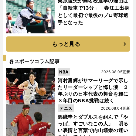
栗原陵矢が無名校進学の理由は
「自転車で13分」 春江工出身
として最初で最後のプロ野球選
手となった
もっと見る
各スポーツコラム記事
NBA
2026.08.05更新
河村勇輝がサマーリーグで示し
たリーダーシップと悔し涙 ２
年ぶりの日本代表の舞台を糧に
３年目のNBA挑戦は続く
テニス
2026.08.04更新
錦織圭とダブルスを組んで「や
っぱ、すごいなこの人」 明る
い表情と言葉で内山靖崇の迷い