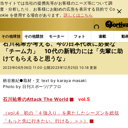
当サイトでは当社の提携先等がお客様のニーズ等について調
査・分析したり、お客様にお勧めの広告を表⽰する⽬的で Co
閉じ
okie を使⽤する場合があります。
詳しくはこちら
る
マイペ
web Sportiva (webスポルティーバ)
検索
メニュ
we
ー
その他球技の記事一覧
バレー
石川祐希が考える、今
b
ジ
その他球技
その他競技
モーター
フォト
連載
動
ス
石川祐希が考える、今の日本代表に必要な
ポ
「チーム力」 10代の新戦力には「先輩に助
ル
けてもらえると思うな」
テ
ィ
2023年06月06日 11:00 公開
2023年12月25日 10:18 更新
ー
バ
柄谷雅紀●取材・文 text by karaya masaki
Photo by 日刊スポーツ/アフロ
石川祐希のAttack The World
vol.5
（vol.4 初の「４強入り」を果たしたシーズンを総括
「もっと先に行きたい、行ける」＞＞）