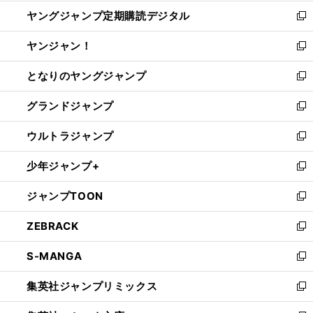
開
ウ
ン
し
ヤングジャンプ定期購読デジタル
く
で
ド
い
新
開
ウ
ウ
し
ヤンジャン！
く
で
ィ
い
新
開
ン
ウ
し
となりのヤングジャンプ
く
ド
ィ
い
新
ウ
ン
ウ
し
グランドジャンプ
で
ド
ィ
い
新
開
ウ
ン
ウ
し
ウルトラジャンプ
く
で
ド
ィ
い
新
開
ウ
ン
ウ
し
少年ジャンプ+
く
で
ド
ィ
い
新
開
ウ
ン
ウ
し
ジャンプTOON
く
で
ド
ィ
い
新
開
ウ
ン
ウ
し
ZEBRACK
く
で
ド
ィ
い
新
開
ウ
ン
ウ
し
S-MANGA
く
で
ド
ィ
い
新
開
ウ
ン
ウ
し
集英社ジャンプリミックス
く
で
ド
ィ
い
新
開
ウ
ン
ウ
し