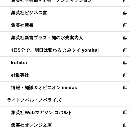
集英社学芸部 - 学芸・ノンフィクション
で
ド
ィ
新
開
ウ
ン
し
集英社ビジネス書
く
で
ド
い
新
開
ウ
ウ
し
集英社新書
く
で
ィ
い
新
開
ン
ウ
し
集英社新書プラス - 知の水先案内人
く
ド
ィ
い
新
ウ
ン
ウ
し
1日5分で、明日は変わる よみタイ yomitai
で
ド
ィ
い
新
開
ウ
ン
ウ
し
kotoba
く
で
ド
ィ
い
新
開
ウ
ン
ウ
し
e!集英社
く
で
ド
ィ
い
新
開
ウ
ン
ウ
し
情報・知識＆オピニオン imidas
く
で
ド
ィ
い
新
開
ウ
ン
ウ
し
ライトノベル・ノベライズ
く
で
ド
ィ
い
開
ウ
ン
ウ
集英社Webマガジン コバルト
く
で
ド
ィ
新
開
ウ
ン
し
集英社オレンジ文庫
く
で
ド
い
新