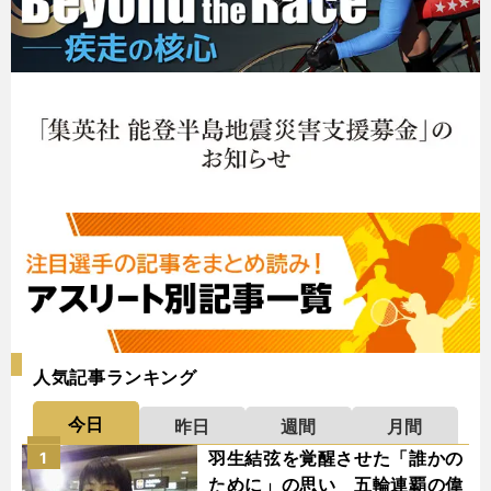
人気記事ランキング
今日
昨日
週間
月間
羽生結弦を覚醒させた「誰かの
1
ために」の思い 五輪連覇の偉