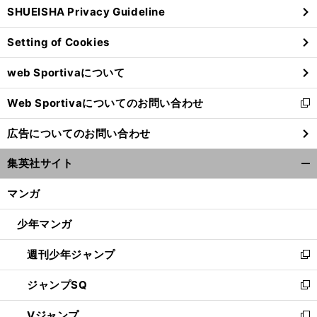
SHUEISHA Privacy Guideline
ィ
ン
Setting of Cookies
ド
ウ
web Sportivaについて
で
開
Web Sportivaについてのお問い合わせ
く
新
し
広告についてのお問い合わせ
い
ウ
集英社サイト
ィ
開
ン
く/
マンガ
ド
閉
ウ
じ
少年マンガ
で
る
開
週刊少年ジャンプ
く
新
し
ジャンプSQ
い
新
ウ
し
Vジャンプ
ィ