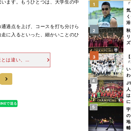
思います。もうひとつは、大学生の中
「
1
気
く
浴
通過点を上げ、コースを打ち分けら
太
秋
2
助走に入るといった、細かいことのひ
ァ
リ
ズ
を
【
3
表とは違い、チ
「
督からも、代表
い
「チームのレベ
わ
次
4
だ
J
人
は
に
LINEで送る
5
と
宇
の
地
輔