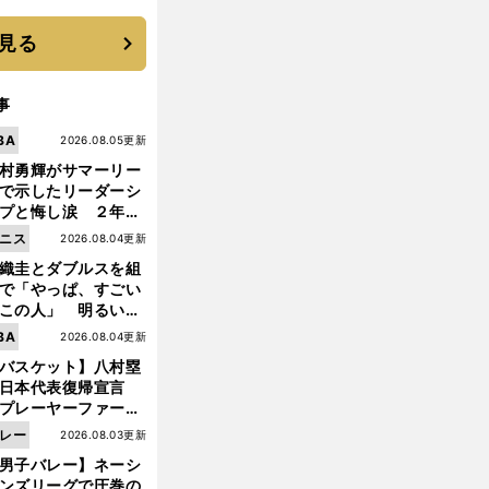
と楽しさ
見る
事
BA
2026.08.05更新
村勇輝がサマーリー
で示したリーダーシ
プと悔し涙 ２年ぶ
の日本代表の舞台を
ニス
2026.08.04更新
に３年目のNBA挑戦
織圭とダブルスを組
続く
で「やっぱ、すごい
この人」 明るい表
と言葉で内山靖崇の
前
BA
2026.08.04更新
へ
いを払ってくれた
バスケット】八村塁
日本代表復帰宣言
プレーヤーファース
」を説き続けた信念
レー
2026.08.03更新
日本協会の変化
男子バレー】ネーシ
ンズリーグで圧巻の