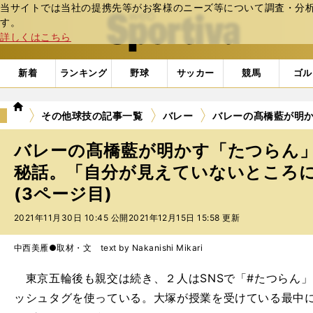
当サイトでは当社の提携先等がお客様のニーズ等について調査・分析し
web Sportiva (webスポルティーバ)
す。
詳しくはこちら
新着
ランキング
野球
サッカー
競馬
ゴル
we
その他球技の記事一覧
バレー
バレーの髙橋藍が明
b
ス
バレーの髙橋藍が明かす「たつらん
ポ
ル
秘話。「自分が見えていないところ
テ
(3ページ目)
ィ
ー
2021年11月30日 10:45 公開
2021年12月15日 15:58 更新
バ
中西美雁●取材・文 text by Nakanishi Mikari
東京五輪後も親交は続き、２人はSNSで「#たつらん
ッシュタグを使っている。大塚が授業を受けている最中