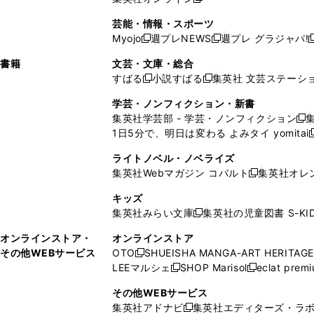
し
新
し
し
し
ン
ィ
ン
ン
開
で
開
で
い
し
い
い
い
ド
ン
ド
ド
芸能・情報・スポーツ
く
開
く
開
ウ
い
ウ
ウ
ウ
ウ
ド
ウ
ウ
Myojo
週プレNEWS
週プレ グラジャパ!
く
く
新
新
新
ィ
ウ
ィ
ィ
ィ
で
ウ
で
で
し
し
ン
ィ
ン
ン
ン
書籍
文芸・文庫・総合
開
で
開
開
い
い
ド
ン
ド
ド
ド
すばる
小説すばる
集英社 文芸ステーシ
く
開
く
く
新
新
ウ
ウ
ウ
ド
ウ
ウ
ウ
く
し
し
ィ
ィ
学芸・ノンフィクション・新書
で
ウ
で
で
で
い
い
ン
ン
集英社学芸部 - 学芸・ノンフィクション
開
で
開
開
開
新
ウ
ウ
ド
ド
1日5分で、明日は変わる よみタイ yomitai
く
開
く
く
く
し
新
ィ
ィ
ウ
ウ
く
い
ン
ン
ライトノベル・ノベライズ
で
で
ウ
ド
ド
集英社Webマガジン コバルト
集英社オレ
開
開
新
ィ
ウ
ウ
く
く
し
ン
キッズ
で
で
い
ド
集英社みらい文庫
集英社の児童図書 S-KID
開
開
新
ウ
ウ
く
く
し
ィ
オンラインストア・
オンラインストア
で
い
ン
その他WEBサービス
OTO
SHUEISHA MANGA-ART HERITAGE
開
新
ウ
ド
LEEマルシェ
SHOP Marisol
eclat prem
く
し
新
新
ィ
ウ
い
し
し
ン
その他WEBサービス
で
ウ
い
い
ド
集英社アドナビ
集英社エディターズ・ラ
開
新