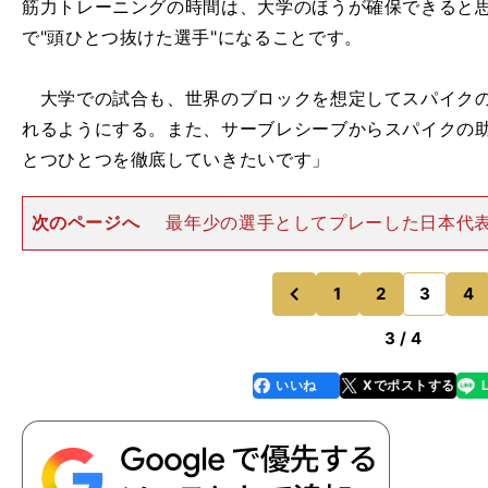
筋力トレーニングの時間は、大学のほうが確保できると
で"頭ひとつ抜けた選手"になることです。
大学での試合も、世界のブロックを想定してスパイクの
れるようにする。また、サーブレシーブからスパイクの
とつひとつを徹底していきたいです」
次のページへ
最年少の選手としてプレーした日本代
ームを牽引する役割も求められる。日体大の山本健之監
で学んだことをチームに伝えることを期待されており、
ルを上げられるように、で
1
2
3
4
のページへ
のページへ
前
3 / 4
いいね
Xでポストする
line
faceboo
x
k