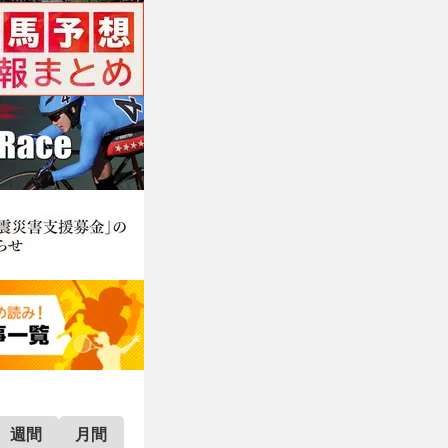
週間
月間