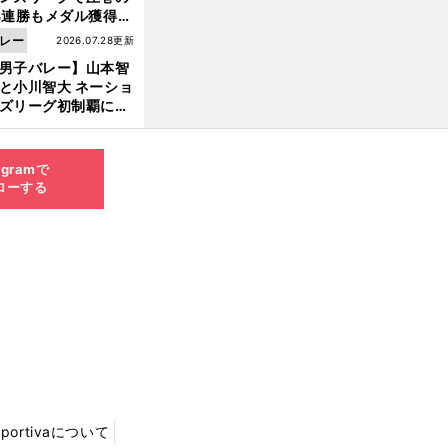
3連勝もメダル獲得な
ず 五輪を目指す日本
レー
2026.07.28更新
現在地
男子バレー】山本智
と小川智大 ネーショ
ズリーグ初制覇に欠
せない「ボール落と
ない」技術
agramで
ローする
Sportivaについて