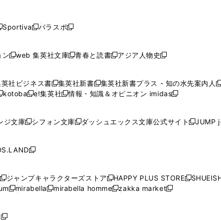
し
し
し
し
し
ン
ン
ン
ン
開
開
開
開
開
い
い
い
い
い
ド
ド
ド
ド
く
く
く
く
く
ウ
ウ
ウ
ウ
ウ
ウ
ウ
ウ
ウ
Sportiva
パラスポ
新
新
ィ
ィ
ィ
ィ
ィ
で
で
で
で
し
し
し
ン
ン
ン
ン
ン
開
開
開
開
い
い
い
ド
ド
ド
ド
ド
ョン
web 集英社文庫
青春と読書
アジア人物史
く
く
く
く
新
新
新
新
ウ
ウ
ウ
ウ
ウ
ウ
ウ
ウ
し
し
し
し
ィ
ィ
ィ
で
で
で
で
で
い
い
い
い
ン
ン
ン
集英社ビジネス書
集英社新書
集英社新書プラス - 知の水先案内人
開
開
開
開
開
新
新
新
ウ
ウ
ウ
ウ
ド
ド
ド
kotoba
e!集英社
情報・知識＆オピニオン imidas
く
く
く
く
く
新
し
新
し
新
ィ
ィ
ィ
ィ
ウ
ウ
ウ
し
し
い
し
い
し
ン
ン
ン
ン
で
で
で
い
い
ウ
い
ウ
い
ド
ド
ド
ド
ンジ文庫
シフォン文庫
ダッシュエックス文庫公式サイト
JUMP 
開
開
開
新
新
新
ウ
ウ
ィ
ウ
ィ
ウ
ウ
ウ
ウ
ウ
く
く
く
し
し
し
ィ
ィ
ン
ィ
ン
ィ
で
で
で
で
い
い
い
ン
ン
ド
ン
ド
ン
S.LAND
開
開
開
開
新
ウ
ウ
ウ
ド
ド
ウ
ド
ウ
ド
く
く
く
く
し
ィ
ィ
ィ
ウ
ウ
で
ウ
で
ウ
い
ン
ン
ン
ジャンプキャラクターズストア
HAPPY PLUS STORE
SHUEIS
で
で
開
で
開
で
新
新
新
ウ
ド
ド
ド
ium
mirabella
mirabella homme
zakka market
開
開
く
開
く
開
し
新
新
新
し
新
し
ィ
ウ
ウ
ウ
く
く
く
く
い
し
し
い
し
し
い
ン
で
で
で
ウ
い
い
ウ
い
い
ウ
ド
ボ
開
開
開
新