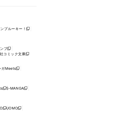
ャンプルーキー！
新
し
い
ウ
ャンプ
新
ィ
社コミック文庫
し
新
ン
い
し
ド
ウ
い
ウ
ガMeets
新
ィ
ウ
で
し
ン
ィ
開
い
ド
ン
く
ウ
ウ
ド
s
S-MANGA
新
新
ィ
で
ウ
し
し
ン
開
で
い
い
ド
く
開
ウ
ウ
ウ
NO
UOMO
く
新
新
ィ
ィ
で