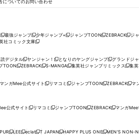
告についてのお問い合わせ
プ
最強ジャンプ
少年ジャンプ+
ジャンプTOON
ZEBRACK
ジ
新
新
新
新
新
英社コミック文庫
し
新
し
し
し
し
い
い
し
い
い
い
ウ
ウ
い
ウ
ウ
ウ
購読デジタル
ヤンジャン！
となりのヤングジャンプ
グランドジ
新
新
新
ィ
ィ
ウ
ィ
ィ
ィ
プTOON
ZEBRACK
S-MANGA
集英社ジャンプリミックス
集英
新
し
新
し
新
し
新
ン
ン
ィ
ン
ン
ン
し
い
し
い
し
い
し
ド
ド
ン
ド
ド
ド
い
ウ
い
ウ
い
ウ
い
ウ
ウ
ド
ウ
ウ
ウ
マンガMee公式サイト
リマコミ
ジャンプTOON
ZEBRACK
マン
新
新
新
新
ウ
ィ
ウ
ィ
ウ
ィ
ウ
で
で
ウ
で
で
で
し
し
し
し
し
ィ
ン
ィ
ン
ィ
ン
ィ
開
開
で
開
開
開
い
い
い
い
い
ン
ド
ン
ド
ン
ド
ン
く
く
開
く
く
く
ウ
ウ
ウ
ウ
ウ
ド
ウ
ド
ウ
ド
ウ
ド
ee公式サイト
リマコミ
ジャンプTOON
ZEBRACK
マンガMeet
く
新
新
新
新
ィ
ィ
ィ
ィ
ィ
ウ
で
ウ
で
ウ
で
ウ
し
し
し
し
ン
ン
ン
ン
ン
で
開
で
開
で
開
で
い
い
い
い
ド
ド
ド
ド
ド
開
く
開
く
開
く
開
ウ
ウ
ウ
ウ
ウ
ウ
ウ
ウ
ウ
PUR
LEE
eclat
T JAPAN
HAPPY PLUS ONE
MEN'S NON-
く
く
く
く
新
新
新
新
新
ィ
ィ
ィ
ィ
で
で
で
で
で