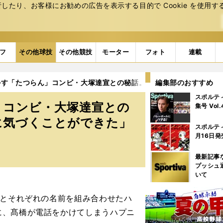
たり、お客様にお勧めの広告を表⽰する⽬的で Cookie を使⽤す
フ
その他球技
その他競技
モーター
フォト
連載
かす「たつらん」コンビ・大塚達宣との秘話。「自分が見えていない
編集部のおすすめ
スポルテ
」コンビ・大塚達宣との
集号 Vol
に気づくことができた」
スポルテ
月16日発
最新記事
プッシュ
いて
」とそれぞれの名前を組み合わせたハ
に、髙橋が電話をかけてしまうハプニ