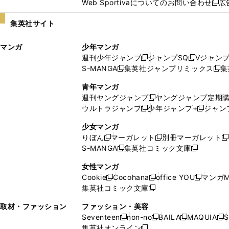
Web Sportivaについてのお問い合わせ
広
し
新
い
し
集英社サイト
ウ
い
ィ
ウ
マンガ
少年マンガ
ン
ィ
週刊少年ジャンプ
ジャンプSQ
Vジャン
ド
ン
新
新
S-MANGA
集英社ジャンプリミックス
集
ウ
ド
新
し
し
新
で
ウ
し
い
い
し
青年マンガ
開
で
い
ウ
ウ
い
週刊ヤングジャンプ
ヤングジャンプ定期
新
く
開
ウ
ィ
ィ
ウ
ウルトラジャンプ
少年ジャンプ+
ジャン
新
し
新
く
ィ
ン
ン
ィ
し
い
し
ン
ド
ド
ン
少女マンガ
い
ウ
い
ド
ウ
ウ
ド
りぼん
マーガレット
別冊マーガレット
新
新
新
ウ
ィ
ウ
ウ
で
で
ウ
S-MANGA
集英社コミック文庫
し
新
し
新
ィ
ン
ィ
で
開
開
で
い
し
い
し
ン
ド
ン
女性マンガ
開
く
く
開
ウ
い
ウ
い
ド
ウ
ド
Cookie
Cocohana
office YOU
マンガM
く
く
新
新
新
ィ
ウ
ィ
ウ
ウ
で
ウ
集英社コミック文庫
し
新
し
し
ン
ィ
ン
ィ
で
開
で
い
し
い
い
ド
ン
ド
ン
取材・ファッション
ファッション・美容
開
く
開
ウ
い
ウ
ウ
ウ
ド
ウ
ド
Seventeen
non-no
BAILA
MAQUIA
S
く
く
新
新
新
新
ィ
ウ
ィ
ィ
で
ウ
で
ウ
集英社オンライン