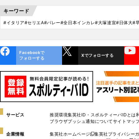
キーワード
#イタリア
#セリエA
#バレー
#全日本インカレ
#大塚達宣
#日体大
#
ebo
X
YouTube
Facebookで
Xでフォローする
ok
フォローする
サービス
推奨環境
集英社ID・スポルティーバIDとは
ブラウザプッシュ通知について
サイトマッ
企業情報
集英社ホームページ
集英社プライバシー
新