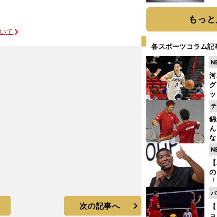
題
もっと
ついて
各スポーツコラム記
N
河
グ
ッ
り
テ
糧
錦
は
ん
な
情
N
迷
【
の
「
ト
バ
と
次の記事へ
【
ョ