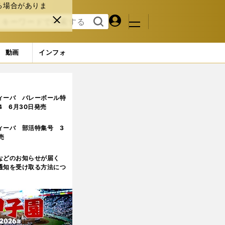
る場合がありま
マイペ
閉じ
検索
メニュ
ー
る
す
ジ
る
動画
インフォ
ところに気づくことができた」
3ページ目
ィーバ バレーボール特
.4 6月30日発売
ィーバ 部活特集号 3
売
などのお知らせが届く
通知を受け取る方法につ