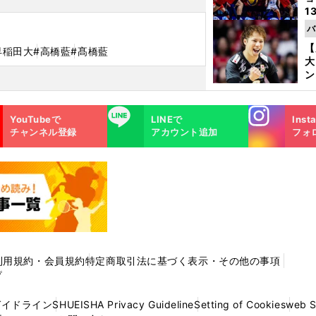
1
ら
バ
の
【
早稲田大
#高橋藍
#髙橋藍
大
ン
か
さ
Instagra
LINE
YouTubeで
LINEで
Inst
m
チャンネル登録
アカウント追加
フォ
利用規約・会員規約
特定商取引法に基づく表示・その他の事項
プ
ガイドライン
SHUEISHA Privacy Guideline
Setting of Cookies
web 