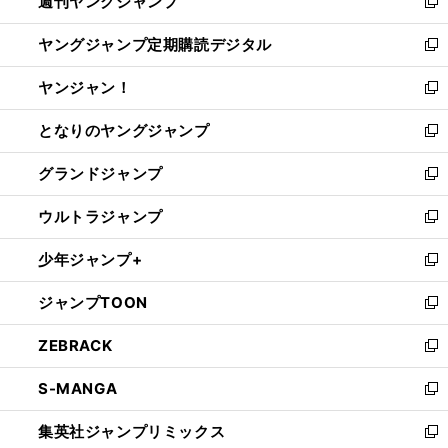
週刊ヤングジャンプ
く
で
ド
ィ
新
開
ウ
ン
し
ヤングジャンプ定期購読デジタル
く
で
ド
い
新
開
ウ
ウ
し
ヤンジャン！
く
で
ィ
い
新
開
ン
ウ
し
となりのヤングジャンプ
く
ド
ィ
い
新
ウ
ン
ウ
し
グランドジャンプ
で
ド
ィ
い
新
開
ウ
ン
ウ
し
ウルトラジャンプ
く
で
ド
ィ
い
新
開
ウ
ン
ウ
し
少年ジャンプ+
く
で
ド
ィ
い
新
開
ウ
ン
ウ
し
ジャンプTOON
く
で
ド
ィ
い
新
開
ウ
ン
ウ
し
ZEBRACK
く
で
ド
ィ
い
新
開
ウ
ン
ウ
し
S-MANGA
く
で
ド
ィ
い
新
開
ウ
ン
ウ
し
集英社ジャンプリミックス
く
で
ド
ィ
い
新