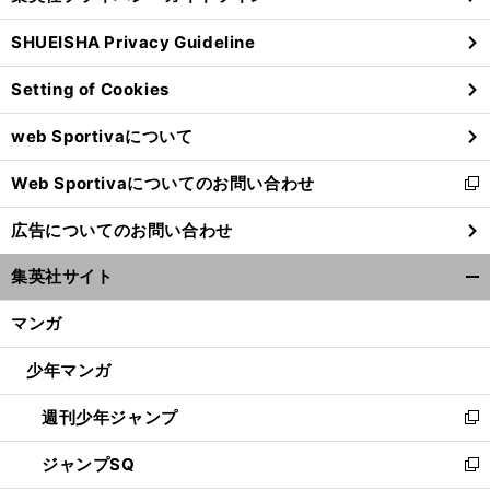
る
ウ
SHUEISHA Privacy Guideline
ィ
ン
Setting of Cookies
ド
ウ
web Sportivaについて
で
開
Web Sportivaについてのお問い合わせ
く
新
し
広告についてのお問い合わせ
い
ウ
集英社サイト
ィ
開
ン
く/
マンガ
ド
閉
ウ
じ
少年マンガ
で
る
開
週刊少年ジャンプ
く
新
し
ジャンプSQ
い
新