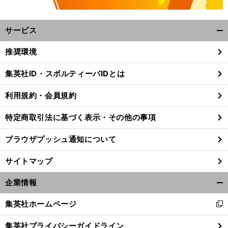
サービス
開
く/
推奨環境
閉
じ
集英社ID・スポルティーバIDとは
る
。
あ
」
前
利用規約・会員規約
へ
特定商取引法に基づく表示・その他の事項
ブラウザプッシュ通知について
サイトマップ
企業情報
開
く/
集英社ホームページ
新
閉
し
じ
集英社プライバシーガイドライン
い