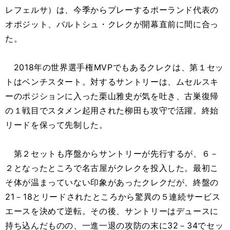
レフェルサ）は、今季からプレーするポーランド代表の
オポジット、バルトシュ・クレクが開幕直前に間に合っ
た。
2018年の世界選手権MVPでもあるクレクは、第１セッ
トはベンチスタート。対するサントリーは、ムセルスキ
ーのポジションに入った栗山雅史が気を吐き、古巣復帰
の１戦目でスタメン起用された柳田も攻守で活躍。終始
リードを保って先制した。
第２セットも序盤からサントリーが先行するが、６－
２となったところで名古屋がクレクを投入した。最初こ
そ体が温まっていない印象があったクレクだが、終盤の
21－18とリードされたところから驚異の５連続サービス
エースを決めて逆転。その後、サントリーはデュースに
持ち込んだものの、一進一退の攻防の末に32－34でセッ