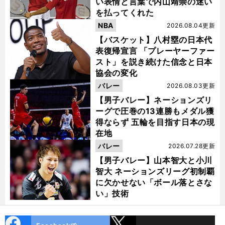
い表情と言葉で内山靖崇の迷い
を払ってくれた
NBA
2026.08.04更新
【バスケット】八村塁の日本代
表復帰宣言 「プレーヤーファー
スト」を説き続けた信念と日本
協会の変化
バレー
2026.08.03更新
【男子バレー】ネーションズリ
ーグで圧巻の13連勝もメダル獲
得ならず 五輪を目指す日本の現
在地
バレー
2026.07.28更新
【男子バレー】山本智大と小川
智大 ネーションズリーグ初制覇
に欠かせない「ボール落とさな
い」技術
cebo
X