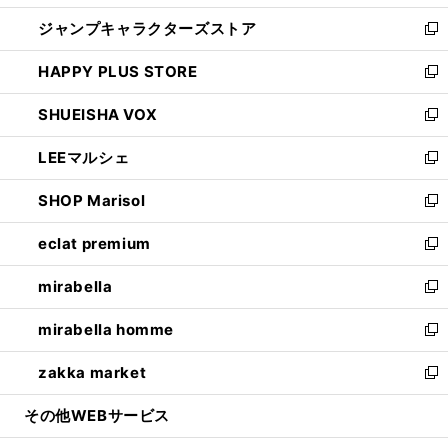
開
ウ
し
ジャンプキャラクターズストア
く
ィ
い
新
ン
ウ
し
HAPPY PLUS STORE
ド
ィ
い
新
ウ
ン
ウ
し
SHUEISHA VOX
で
ド
ィ
い
新
開
ウ
ン
ウ
し
LEEマルシェ
く
で
ド
ィ
い
新
開
ウ
ン
ウ
し
SHOP Marisol
く
で
ド
ィ
い
新
開
ウ
ン
ウ
し
eclat premium
く
で
ド
ィ
い
新
開
ウ
ン
ウ
し
mirabella
く
で
ド
ィ
い
新
開
ウ
ン
ウ
し
mirabella homme
く
で
ド
ィ
い
新
開
ウ
ン
ウ
し
zakka market
く
で
ド
ィ
い
新
開
ウ
ン
ウ
し
その他WEBサービス
く
で
ド
ィ
い
開
ウ
ン
ウ