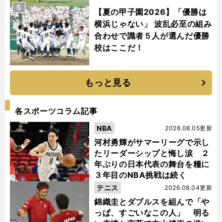
5
【夏の甲子園2026】「優勝は
横浜じゃない」 波乱必至の組み
合わせで識者５人が選んだ優勝
校はここだ！
もっと見る
各スポーツコラム記事
NBA
2026.08.05更新
河村勇輝がサマーリーグで示し
たリーダーシップと悔し涙 ２
年ぶりの日本代表の舞台を糧に
３年目のNBA挑戦は続く
テニス
2026.08.04更新
錦織圭とダブルスを組んで「や
っぱ、すごいなこの人」 明る