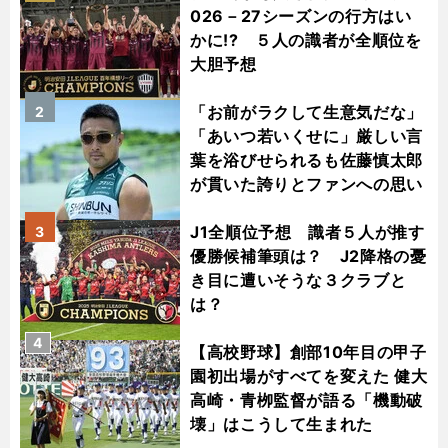
026－27シーズンの行方はい
かに!? ５人の識者が全順位を
大胆予想
「お前がラクして生意気だな」
2
「あいつ若いくせに」厳しい言
葉を浴びせられるも佐藤慎太郎
が貫いた誇りとファンへの思い
J1全順位予想 識者５人が推す
3
優勝候補筆頭は？ J2降格の憂
き目に遭いそうな３クラブと
は？
4
【高校野球】創部10年目の甲子
園初出場がすべてを変えた 健大
高崎・青栁監督が語る「機動破
壊」はこうして生まれた