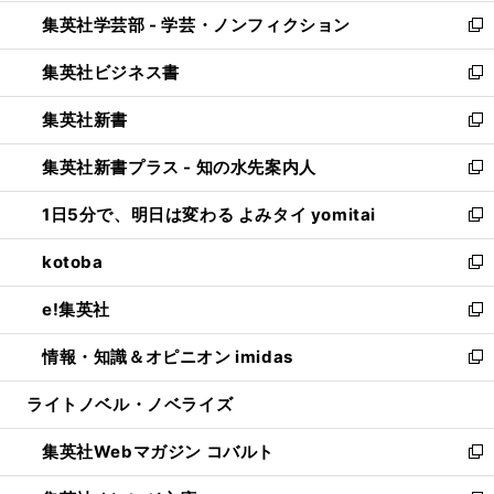
開
ウ
ン
ウ
集英社学芸部 - 学芸・ノンフィクション
く
で
ド
ィ
新
開
ウ
ン
し
集英社ビジネス書
く
で
ド
い
新
開
ウ
ウ
し
集英社新書
く
で
ィ
い
新
開
ン
ウ
し
集英社新書プラス - 知の水先案内人
く
ド
ィ
い
新
ウ
ン
ウ
し
1日5分で、明日は変わる よみタイ yomitai
で
ド
ィ
い
新
開
ウ
ン
ウ
し
kotoba
く
で
ド
ィ
い
新
開
ウ
ン
ウ
し
e!集英社
く
で
ド
ィ
い
新
開
ウ
ン
ウ
し
情報・知識＆オピニオン imidas
く
で
ド
ィ
い
新
開
ウ
ン
ウ
し
ライトノベル・ノベライズ
く
で
ド
ィ
い
開
ウ
ン
ウ
集英社Webマガジン コバルト
く
で
ド
ィ
新
開
ウ
ン
し