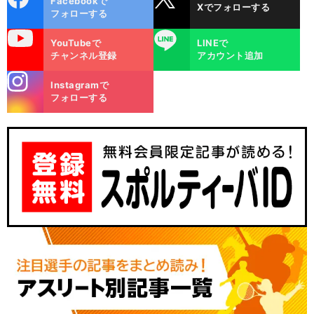
Facebookで
Xでフォローする
ok
フォローする
uTube
LINE
YouTubeで
LINEで
チャンネル登録
アカウント追加
stagra
Instagramで
m
フォローする