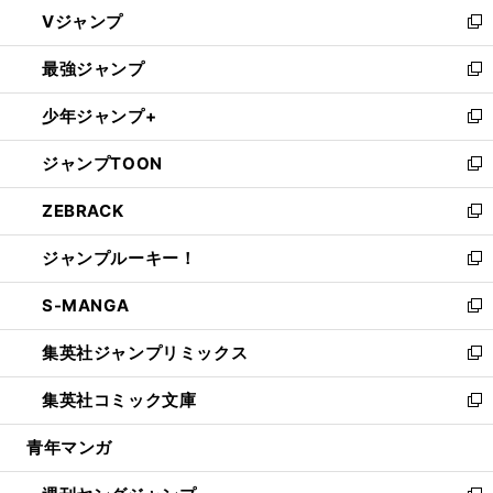
ウ
し
Vジャンプ
ィ
い
新
ン
ウ
し
最強ジャンプ
ド
ィ
い
新
ウ
ン
ウ
し
少年ジャンプ+
で
ド
ィ
い
新
開
ウ
ン
ウ
し
ジャンプTOON
く
で
ド
ィ
い
新
開
ウ
ン
ウ
し
ZEBRACK
く
で
ド
ィ
い
新
開
ウ
ン
ウ
し
ジャンプルーキー！
く
で
ド
ィ
い
新
開
ウ
ン
ウ
し
S-MANGA
く
で
ド
ィ
い
新
開
ウ
ン
ウ
し
集英社ジャンプリミックス
く
で
ド
ィ
い
新
開
ウ
ン
ウ
し
集英社コミック文庫
く
で
ド
ィ
い
新
開
ウ
ン
ウ
し
青年マンガ
く
で
ド
ィ
い
開
ウ
ン
ウ