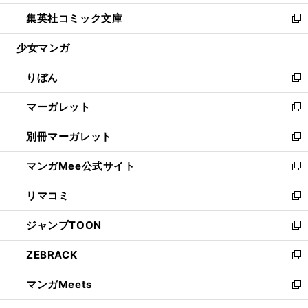
開
ウ
ン
ウ
し
集英社コミック文庫
く
で
ド
ィ
い
新
開
ウ
ン
ウ
し
少女マンガ
く
で
ド
ィ
い
開
ウ
ン
ウ
りぼん
く
で
ド
ィ
新
開
ウ
ン
し
マーガレット
く
で
ド
い
新
開
ウ
ウ
し
別冊マーガレット
く
で
ィ
い
新
開
ン
ウ
し
マンガMee公式サイト
く
ド
ィ
い
新
ウ
ン
ウ
し
リマコミ
で
ド
ィ
い
新
開
ウ
ン
ウ
し
ジャンプTOON
く
で
ド
ィ
い
新
開
ウ
ン
ウ
し
ZEBRACK
く
で
ド
ィ
い
新
開
ウ
ン
ウ
し
マンガMeets
く
で
ド
ィ
い
新
開
ウ
ン
ウ
し