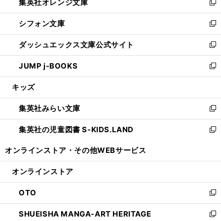
集英社オレンジ文庫
く
で
ド
い
新
開
ウ
ウ
し
シフォン文庫
く
で
ィ
い
新
開
ン
ウ
し
ダッシュエックス文庫公式サイト
く
ド
ィ
い
新
ウ
ン
ウ
し
JUMP j-BOOKS
で
ド
ィ
い
新
開
ウ
ン
ウ
し
キッズ
く
で
ド
ィ
い
開
ウ
ン
ウ
集英社みらい文庫
く
で
ド
ィ
新
開
ウ
ン
し
集英社の児童図書 S-KIDS.LAND
く
で
ド
い
新
開
ウ
ウ
し
オンラインストア・
その他WEBサービス
く
で
ィ
い
開
ン
ウ
オンラインストア
く
ド
ィ
ウ
ン
OTO
で
ド
新
開
ウ
し
SHUEISHA MANGA-ART HERITAGE
く
で
い
新