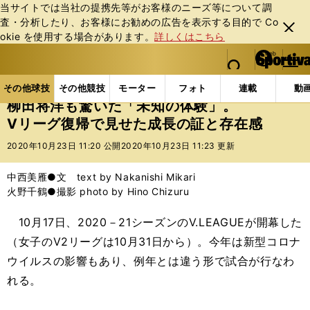
当サイトでは当社の提携先等がお客様のニーズ等について調
査・分析したり、お客様にお勧めの広告を表⽰する⽬的で Co
閉じ
okie を使⽤する場合があります。
詳しくはこちら
る
マイペ
web Sportiva (webスポルティーバ)
検索
メニュ
we
ー
その他球技の記事一覧
バレー
柳田将洋も驚いた「
b
ジ
その他球技
その他競技
モーター
フォト
連載
動
ス
柳田将洋も驚いた「未知の体験」。
ポ
Vリーグ復帰で見せた成長の証と存在感
ル
テ
2020年10月23日 11:20 公開
2020年10月23日 11:23 更新
ィ
ー
中西美雁●文 text by Nakanishi Mikari
バ
火野千鶴●撮影 photo by Hino Chizuru
10月17日、2020－21シーズンのV.LEAGUEが開幕した
（女子のV2リーグは10月31日から）。今年は新型コロナ
ウイルスの影響もあり、例年とは違う形で試合が行なわ
れる。