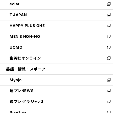
eclat
く
で
ド
ィ
い
新
開
ウ
ン
ウ
し
T JAPAN
く
で
ド
ィ
い
新
開
ウ
ン
ウ
し
HAPPY PLUS ONE
く
で
ド
ィ
い
新
開
ウ
ン
ウ
し
MEN'S NON-NO
く
で
ド
ィ
い
新
開
ウ
ン
ウ
し
UOMO
く
で
ド
ィ
い
新
開
ウ
ン
ウ
し
集英社オンライン
く
で
ド
ィ
い
新
開
ウ
ン
ウ
し
芸能・情報・スポーツ
く
で
ド
ィ
い
開
ウ
ン
ウ
Myojo
く
で
ド
ィ
新
開
ウ
ン
し
週プレNEWS
く
で
ド
い
新
開
ウ
ウ
し
週プレ グラジャパ!
く
で
ィ
い
新
開
ン
ウ
し
Sportiva
く
ド
ィ