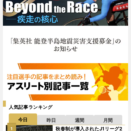
人気記事ランキング
今日
昨日
週間
月間
秋春制が導入されたJ1リーグ2
1