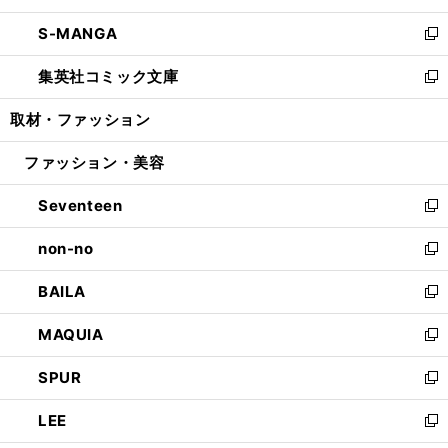
開
ウ
ン
ウ
し
S-MANGA
く
で
ド
ィ
い
新
開
ウ
ン
ウ
し
集英社コミック文庫
く
で
ド
ィ
い
新
開
ウ
ン
ウ
し
取材・ファッション
く
で
ド
ィ
い
開
ウ
ン
ウ
ファッション・美容
く
で
ド
ィ
開
ウ
ン
Seventeen
く
で
ド
新
開
ウ
し
non-no
く
で
い
新
開
ウ
し
BAILA
く
ィ
い
新
ン
ウ
し
MAQUIA
ド
ィ
い
新
ウ
ン
ウ
し
SPUR
で
ド
ィ
い
新
開
ウ
ン
ウ
し
LEE
く
で
ド
ィ
い
新
開
ウ
ン
ウ
し