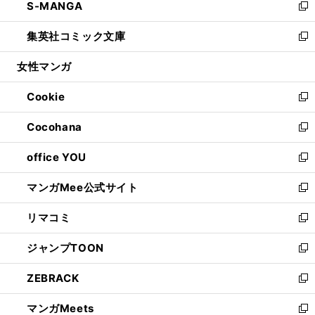
S-MANGA
く
で
ド
ィ
い
新
開
ウ
ン
ウ
し
集英社コミック文庫
く
で
ド
ィ
い
新
開
ウ
ン
ウ
し
女性マンガ
く
で
ド
ィ
い
開
ウ
ン
ウ
Cookie
く
で
ド
ィ
新
開
ウ
ン
し
Cocohana
く
で
ド
い
新
開
ウ
ウ
し
office YOU
く
で
ィ
い
新
開
ン
ウ
し
マンガMee公式サイト
く
ド
ィ
い
新
ウ
ン
ウ
し
リマコミ
で
ド
ィ
い
新
開
ウ
ン
ウ
し
ジャンプTOON
く
で
ド
ィ
い
新
開
ウ
ン
ウ
し
ZEBRACK
く
で
ド
ィ
い
新
開
ウ
ン
ウ
し
マンガMeets
く
で
ド
ィ
い
新