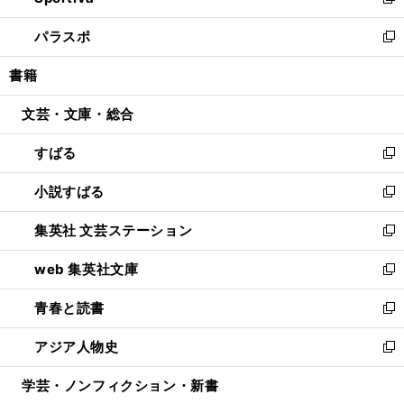
い
新
ウ
ン
ウ
し
パラスポ
で
ド
ィ
い
新
開
ウ
ン
ウ
し
書籍
く
で
ド
ィ
い
開
ウ
ン
ウ
文芸・文庫・総合
く
で
ド
ィ
開
ウ
ン
すばる
く
で
ド
新
開
ウ
し
小説すばる
く
で
い
新
開
ウ
し
集英社 文芸ステーション
く
ィ
い
新
ン
ウ
し
web 集英社文庫
ド
ィ
い
新
ウ
ン
ウ
し
青春と読書
で
ド
ィ
い
新
開
ウ
ン
ウ
し
アジア人物史
く
で
ド
ィ
い
新
開
ウ
ン
ウ
し
学芸・ノンフィクション・新書
く
で
ド
ィ
い