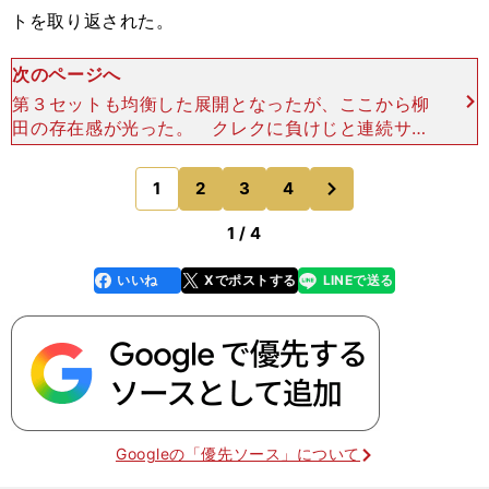
トを取り返された。
次のページへ
第３セットも均衡した展開となったが、ここから柳
田の存在感が光った。 クレクに負けじと連続サー
ビスエースを決め、栗山らと共にバックアタックな
どで得点を重ねてこのセットを奪う。続く第４セッ
次
1
2
3
4
のページへ
トも、フェイクト
1 / 4
いいね
Xでポストする
LINEで送る
line
faceboo
x
k
Googleの「優先ソース」について