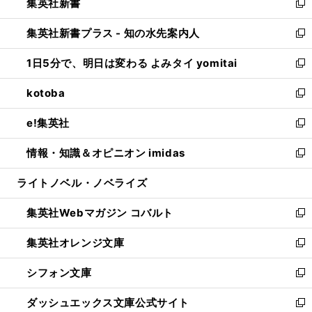
集英社新書
く
で
ィ
い
新
開
ン
ウ
し
集英社新書プラス - 知の水先案内人
く
ド
ィ
い
新
ウ
ン
ウ
し
1日5分で、明日は変わる よみタイ yomitai
で
ド
ィ
い
新
開
ウ
ン
ウ
し
kotoba
く
で
ド
ィ
い
新
開
ウ
ン
ウ
し
e!集英社
く
で
ド
ィ
い
新
開
ウ
ン
ウ
し
情報・知識＆オピニオン imidas
く
で
ド
ィ
い
新
開
ウ
ン
ウ
し
ライトノベル・ノベライズ
く
で
ド
ィ
い
開
ウ
ン
ウ
集英社Webマガジン コバルト
く
で
ド
ィ
新
開
ウ
ン
し
集英社オレンジ文庫
く
で
ド
い
新
開
ウ
ウ
し
シフォン文庫
く
で
ィ
い
新
開
ン
ウ
し
ダッシュエックス文庫公式サイト
く
ド
ィ
い
新