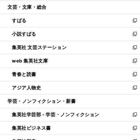
開
ウ
ン
ウ
文芸・文庫・総合
く
で
ド
ィ
開
ウ
ン
すばる
く
で
ド
新
開
ウ
し
小説すばる
く
で
い
新
開
ウ
し
集英社 文芸ステーション
く
ィ
い
新
ン
ウ
し
web 集英社文庫
ド
ィ
い
新
ウ
ン
ウ
し
青春と読書
で
ド
ィ
い
新
開
ウ
ン
ウ
し
アジア人物史
く
で
ド
ィ
い
新
開
ウ
ン
ウ
し
学芸・ノンフィクション・新書
く
で
ド
ィ
い
開
ウ
ン
ウ
集英社学芸部 - 学芸・ノンフィクション
く
で
ド
ィ
新
開
ウ
ン
し
集英社ビジネス書
く
で
ド
い
新
開
ウ
ウ
し