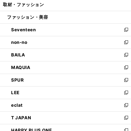
取材・ファッション
く
で
ド
ィ
い
開
ウ
ン
ウ
ファッション・美容
く
で
ド
ィ
開
ウ
ン
Seventeen
く
で
ド
新
開
ウ
し
non-no
く
で
い
新
開
ウ
し
BAILA
く
ィ
い
新
ン
ウ
し
MAQUIA
ド
ィ
い
新
ウ
ン
ウ
し
SPUR
で
ド
ィ
い
新
開
ウ
ン
ウ
し
LEE
く
で
ド
ィ
い
新
開
ウ
ン
ウ
し
eclat
く
で
ド
ィ
い
新
開
ウ
ン
ウ
し
T JAPAN
く
で
ド
ィ
い
新
開
ウ
ン
ウ
し
HAPPY PLUS ONE
く
で
ド
ィ