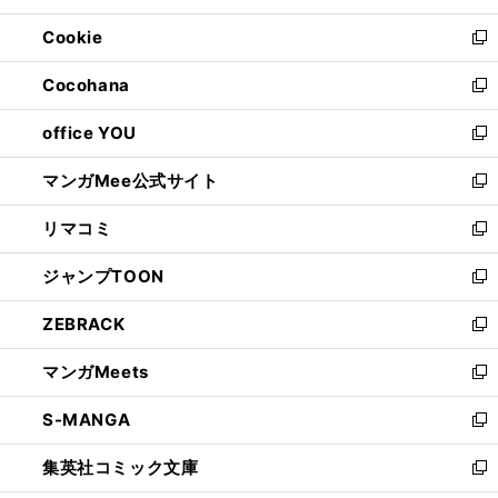
開
ウ
ン
ウ
Cookie
く
で
ド
ィ
新
開
ウ
ン
し
Cocohana
く
で
ド
い
新
開
ウ
ウ
し
office YOU
く
で
ィ
い
新
開
ン
ウ
し
マンガMee公式サイト
く
ド
ィ
い
新
ウ
ン
ウ
し
リマコミ
で
ド
ィ
い
新
開
ウ
ン
ウ
し
ジャンプTOON
く
で
ド
ィ
い
新
開
ウ
ン
ウ
し
ZEBRACK
く
で
ド
ィ
い
新
開
ウ
ン
ウ
し
マンガMeets
く
で
ド
ィ
い
新
開
ウ
ン
ウ
し
S-MANGA
く
で
ド
ィ
い
新
開
ウ
ン
ウ
し
集英社コミック文庫
く
で
ド
ィ
い
新
開
ウ
ン
ウ
し