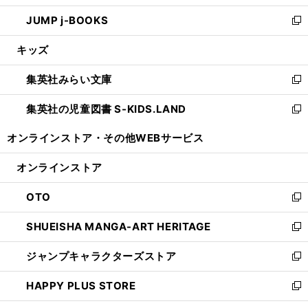
ウ
ン
ウ
し
JUMP j-BOOKS
で
ド
ィ
い
新
開
ウ
ン
ウ
し
キッズ
く
で
ド
ィ
い
開
ウ
ン
ウ
集英社みらい文庫
く
で
ド
ィ
新
開
ウ
ン
し
集英社の児童図書 S-KIDS.LAND
く
で
ド
い
新
開
ウ
ウ
し
オンラインストア・
その他WEBサービス
く
で
ィ
い
開
ン
ウ
オンラインストア
く
ド
ィ
ウ
ン
OTO
で
ド
新
開
ウ
し
SHUEISHA MANGA-ART HERITAGE
く
で
い
新
開
ウ
し
ジャンプキャラクターズストア
く
ィ
い
新
ン
ウ
し
HAPPY PLUS STORE
ド
ィ
い
新
ウ
ン
ウ
し