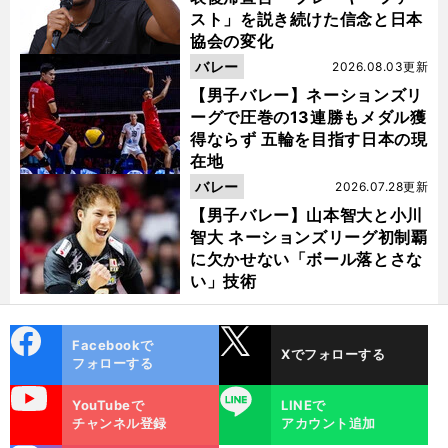
スト」を説き続けた信念と日本
協会の変化
バレー
2026.08.03更新
【男子バレー】ネーションズリ
ーグで圧巻の13連勝もメダル獲
得ならず 五輪を目指す日本の現
在地
バレー
2026.07.28更新
【男子バレー】山本智大と小川
智大 ネーションズリーグ初制覇
に欠かせない「ボール落とさな
い」技術
cebo
X
Facebookで
Xでフォローする
ok
フォローする
uTube
LINE
YouTubeで
LINEで
チャンネル登録
アカウント追加