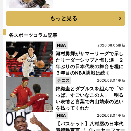
もっと見る
各スポーツコラム記事
NBA
2026.08.05更新
河村勇輝がサマーリーグで示し
たリーダーシップと悔し涙 ２
年ぶりの日本代表の舞台を糧に
３年目のNBA挑戦は続く
テニス
2026.08.04更新
錦織圭とダブルスを組んで「や
っぱ、すごいなこの人」 明る
い表情と言葉で内山靖崇の迷い
を払ってくれた
NBA
2026.08.04更新
【バスケット】八村塁の日本代
表復帰宣言 「プレーヤーファー