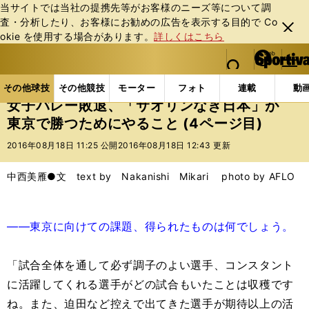
当サイトでは当社の提携先等がお客様のニーズ等について調
査・分析したり、お客様にお勧めの広告を表⽰する⽬的で Co
閉じ
okie を使⽤する場合があります。
詳しくはこちら
る
マイペ
web Sportiva (webスポルティーバ)
検索
メニュ
we
ー
その他球技の記事一覧
バレー
女子バレー敗退、「
b
ジ
その他球技
その他競技
モーター
フォト
連載
動
ス
女子バレー敗退、「サオリンなき日本」が
ポ
東京で勝つためにやること (4ページ目)
ル
テ
2016年08月18日 11:25 公開
2016年08月18日 12:43 更新
ィ
ー
中西美雁●文 text by Nakanishi Mikari photo by AFLO
バ
――東京に向けての課題、得られたものは何でしょう。
「試合全体を通して必ず調子のよい選手、コンスタント
に活躍してくれる選手がどの試合もいたことは収穫です
ね。また、迫田など控えで出てきた選手が期待以上の活