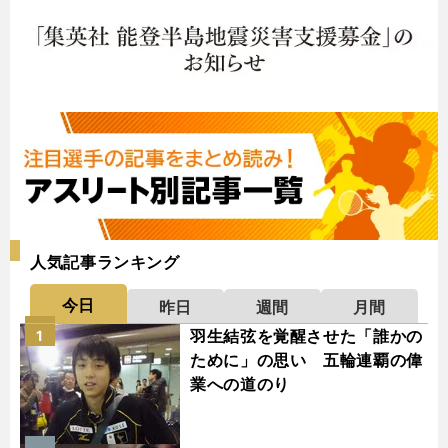
人気記事ランキング
今日
昨日
週間
月間
羽生結弦を覚醒させた「誰かの
1
ために」の思い 五輪連覇の偉
業への道のり