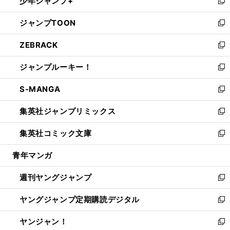
少年ジャンプ+
で
ド
ィ
い
新
開
ウ
ン
ウ
し
ジャンプTOON
く
で
ド
ィ
い
新
開
ウ
ン
ウ
し
ZEBRACK
く
で
ド
ィ
い
新
開
ウ
ン
ウ
し
ジャンプルーキー！
く
で
ド
ィ
い
新
開
ウ
ン
ウ
し
S-MANGA
く
で
ド
ィ
い
新
開
ウ
ン
ウ
し
集英社ジャンプリミックス
く
で
ド
ィ
い
新
開
ウ
ン
ウ
し
集英社コミック文庫
く
で
ド
ィ
い
新
開
ウ
ン
ウ
し
青年マンガ
く
で
ド
ィ
い
開
ウ
ン
ウ
週刊ヤングジャンプ
く
で
ド
ィ
新
開
ウ
ン
し
ヤングジャンプ定期購読デジタル
く
で
ド
い
新
開
ウ
ウ
し
ヤンジャン！
く
で
ィ
い
新