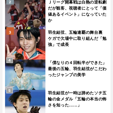
Ｊリーグ開幕戦は白熱の逆転劇
2
だが観客、視聴者にとって「価
値あるイベント」になっていた
か
羽生結弦、五輪連覇の舞台裏
3
ケガで欠場中に取り組んだ「勉
強」で成長
4
「僕なりの４回転半ができた」
最後の五輪、羽生結弦がこだわ
ったジャンプの美学
5
羽生結弦が一時は諦めたソチ五
輪の金メダル「五輪の本当の怖
さを知った......」