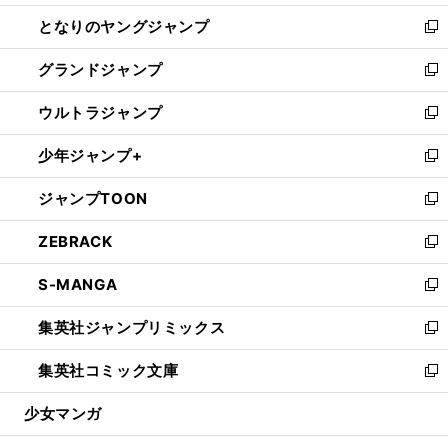
開
ン
ウ
し
となりのヤングジャンプ
く
ド
ィ
い
新
ウ
ン
ウ
し
グランドジャンプ
で
ド
ィ
い
新
開
ウ
ン
ウ
し
ウルトラジャンプ
く
で
ド
ィ
い
新
開
ウ
ン
ウ
し
少年ジャンプ+
く
で
ド
ィ
い
新
開
ウ
ン
ウ
し
ジャンプTOON
く
で
ド
ィ
い
新
開
ウ
ン
ウ
し
ZEBRACK
く
で
ド
ィ
い
新
開
ウ
ン
ウ
し
S-MANGA
く
で
ド
ィ
い
新
開
ウ
ン
ウ
し
集英社ジャンプリミックス
く
で
ド
ィ
い
新
開
ウ
ン
ウ
し
集英社コミック文庫
く
で
ド
ィ
い
新
開
ウ
ン
ウ
し
少女マンガ
く
で
ド
ィ
い
開
ウ
ン
ウ