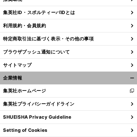
閉
じ
集英社ID・スポルティーバIDとは
る
利用規約・会員規約
特定商取引法に基づく表示・その他の事項
ブラウザプッシュ通知について
サイトマップ
企業情報
開
く/
集英社ホームページ
新
閉
し
じ
集英社プライバシーガイドライン
い
る
前
へ
ウ
SHUEISHA Privacy Guideline
ィ
ン
Setting of Cookies
ド
ウ