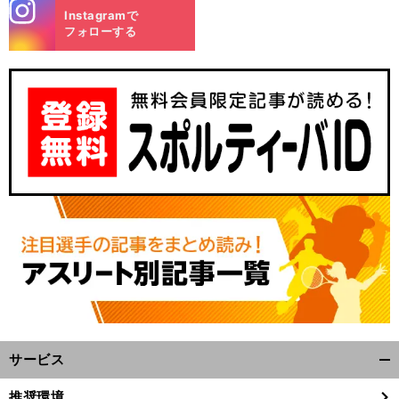
stagra
Instagramで
m
フォローする
サービス
開
く/
推奨環境