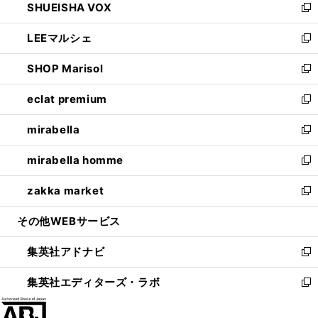
SHUEISHA VOX
で
ド
ィ
い
新
開
ウ
ン
ウ
し
LEEマルシェ
く
で
ド
ィ
い
新
開
ウ
ン
ウ
し
SHOP Marisol
く
で
ド
ィ
い
新
開
ウ
ン
ウ
し
eclat premium
く
で
ド
ィ
い
新
開
ウ
ン
ウ
し
mirabella
く
で
ド
ィ
い
新
開
ウ
ン
ウ
し
mirabella homme
く
で
ド
ィ
い
新
開
ウ
ン
ウ
し
zakka market
く
で
ド
ィ
い
新
開
ウ
ン
ウ
し
その他WEBサービス
く
で
ド
ィ
い
開
ウ
ン
ウ
集英社アドナビ
く
で
ド
ィ
新
開
ウ
ン
し
集英社エディターズ・ラボ
く
で
ド
い
新
開
ウ
ウ
し
く
で
ィ
い