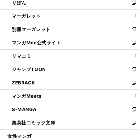
りぼん
く
で
ド
ィ
新
開
ウ
ン
し
マーガレット
く
で
ド
い
新
開
ウ
ウ
し
別冊マーガレット
く
で
ィ
い
新
開
ン
ウ
し
マンガMee公式サイト
く
ド
ィ
い
新
ウ
ン
ウ
し
リマコミ
で
ド
ィ
い
新
開
ウ
ン
ウ
し
ジャンプTOON
く
で
ド
ィ
い
新
開
ウ
ン
ウ
し
ZEBRACK
く
で
ド
ィ
い
新
開
ウ
ン
ウ
し
マンガMeets
く
で
ド
ィ
い
新
開
ウ
ン
ウ
し
S-MANGA
く
で
ド
ィ
い
新
開
ウ
ン
ウ
し
集英社コミック文庫
く
で
ド
ィ
い
新
開
ウ
ン
ウ
し
女性マンガ
く
で
ド
ィ
い