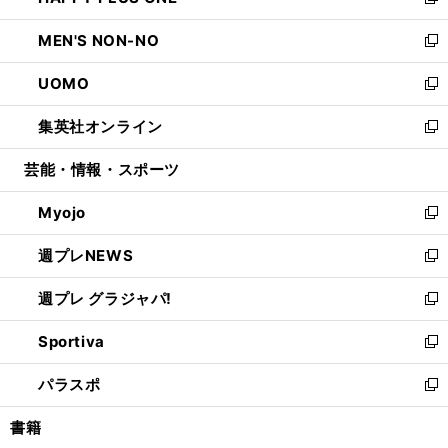
い
新
開
ウ
ン
ウ
し
MEN'S NON-NO
く
で
ド
ィ
い
新
開
ウ
ン
ウ
し
UOMO
く
で
ド
ィ
い
新
開
ウ
ン
ウ
し
集英社オンライン
く
で
ド
ィ
い
新
開
ウ
ン
ウ
し
芸能・情報・スポーツ
く
で
ド
ィ
い
開
ウ
ン
ウ
Myojo
く
で
ド
ィ
新
開
ウ
ン
し
週プレNEWS
く
で
ド
い
新
開
ウ
ウ
し
週プレ グラジャパ!
く
で
ィ
い
新
開
ン
ウ
し
Sportiva
く
ド
ィ
い
新
ウ
ン
ウ
し
パラスポ
で
ド
ィ
い
新
開
ウ
ン
ウ
し
書籍
く
で
ド
ィ
い