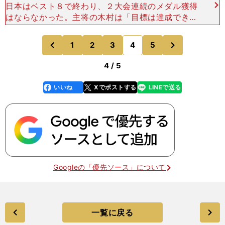
日本はベスト８で終わり、２大会連続のメダル獲得
はならなかった。主将の木村は「目標は達成できな
かったけれど、これまで支えてくれたたくさんの人
たちに感謝して、ありがとうといいたい」と涙なが
次
1
2
3
4
5
のページへ
のページへ
らに語った。 お
前
4 / 5
いいね
Xでポストする
LINEで送る
line
faceboo
x
k
Googleの「優先ソース」について
一覧に戻る