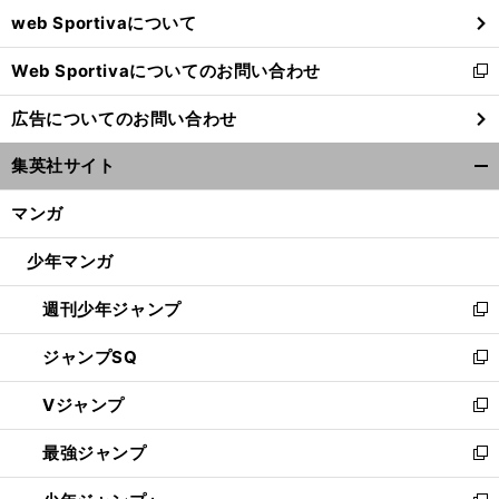
web Sportivaについて
で
開
Web Sportivaについてのお問い合わせ
く
新
し
広告についてのお問い合わせ
い
ウ
集英社サイト
ィ
開
ン
く/
マンガ
ド
閉
ウ
じ
少年マンガ
で
る
開
週刊少年ジャンプ
く
新
し
ジャンプSQ
い
新
ウ
し
Vジャンプ
ィ
い
新
ン
ウ
し
最強ジャンプ
ド
ィ
い
新
ウ
ン
ウ
し