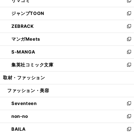
リマコミ
で
ド
ィ
い
新
開
ウ
ン
ウ
し
ジャンプTOON
く
で
ド
ィ
い
新
開
ウ
ン
ウ
し
ZEBRACK
く
で
ド
ィ
い
新
開
ウ
ン
ウ
し
マンガMeets
く
で
ド
ィ
い
新
開
ウ
ン
ウ
し
S-MANGA
く
で
ド
ィ
い
新
開
ウ
ン
ウ
し
集英社コミック文庫
く
で
ド
ィ
い
新
開
ウ
ン
ウ
し
取材・ファッション
く
で
ド
ィ
い
開
ウ
ン
ウ
ファッション・美容
く
で
ド
ィ
開
ウ
ン
Seventeen
く
で
ド
新
開
ウ
し
non-no
く
で
い
新
開
ウ
し
BAILA
く
ィ
い
新