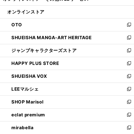
い
開
ン
ウ
オンラインストア
く
ド
ィ
ウ
ン
OTO
で
ド
新
開
ウ
し
SHUEISHA MANGA-ART HERITAGE
く
で
い
新
開
ウ
し
ジャンプキャラクターズストア
く
ィ
い
新
ン
ウ
し
HAPPY PLUS STORE
ド
ィ
い
新
ウ
ン
ウ
し
SHUEISHA VOX
で
ド
ィ
い
新
開
ウ
ン
ウ
し
LEEマルシェ
く
で
ド
ィ
い
新
開
ウ
ン
ウ
し
SHOP Marisol
く
で
ド
ィ
い
新
開
ウ
ン
ウ
し
eclat premium
く
で
ド
ィ
い
新
開
ウ
ン
ウ
し
mirabella
く
で
ド
ィ
い
新
開