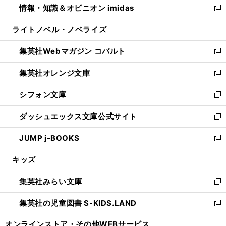
情報・知識＆オピニオン imidas
く
で
ド
ィ
い
新
開
ウ
ン
ウ
し
ライトノベル・ノベライズ
く
で
ド
ィ
い
開
ウ
ン
ウ
集英社Webマガジン コバルト
く
で
ド
ィ
新
開
ウ
ン
し
集英社オレンジ文庫
く
で
ド
い
新
開
ウ
ウ
し
シフォン文庫
く
で
ィ
い
新
開
ン
ウ
し
ダッシュエックス文庫公式サイト
く
ド
ィ
い
新
ウ
ン
ウ
し
JUMP j-BOOKS
で
ド
ィ
い
新
開
ウ
ン
ウ
し
キッズ
く
で
ド
ィ
い
開
ウ
ン
ウ
集英社みらい文庫
く
で
ド
ィ
新
開
ウ
ン
し
集英社の児童図書 S-KIDS.LAND
く
で
ド
い
新
開
ウ
ウ
し
オンラインストア・
その他WEBサービス
く
で
ィ