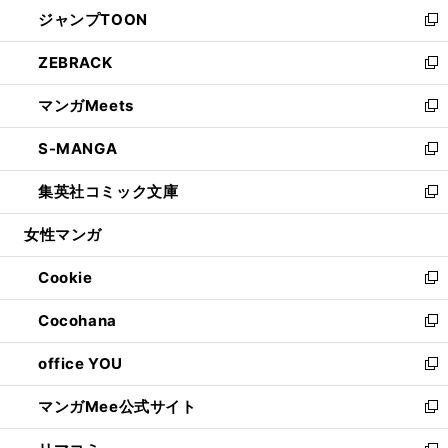
ウ
し
ジャンプTOON
く
で
ド
ィ
い
新
開
ウ
ン
ウ
し
ZEBRACK
く
で
ド
ィ
い
新
開
ウ
ン
ウ
し
マンガMeets
く
で
ド
ィ
い
新
開
ウ
ン
ウ
し
S-MANGA
く
で
ド
ィ
い
新
開
ウ
ン
ウ
し
集英社コミック文庫
く
で
ド
ィ
い
新
開
ウ
ン
ウ
し
女性マンガ
く
で
ド
ィ
い
開
ウ
ン
ウ
Cookie
く
で
ド
ィ
新
開
ウ
ン
し
Cocohana
く
で
ド
い
新
開
ウ
ウ
し
office YOU
く
で
ィ
い
新
開
ン
ウ
し
マンガMee公式サイト
く
ド
ィ
い
新
ウ
ン
ウ
し