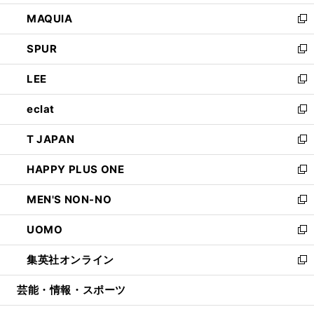
ン
ウ
し
MAQUIA
ド
ィ
い
新
ウ
ン
ウ
し
SPUR
で
ド
ィ
い
新
開
ウ
ン
ウ
し
LEE
く
で
ド
ィ
い
新
開
ウ
ン
ウ
し
eclat
く
で
ド
ィ
い
新
開
ウ
ン
ウ
し
T JAPAN
く
で
ド
ィ
い
新
開
ウ
ン
ウ
し
HAPPY PLUS ONE
く
で
ド
ィ
い
新
開
ウ
ン
ウ
し
MEN'S NON-NO
く
で
ド
ィ
い
新
開
ウ
ン
ウ
し
UOMO
く
で
ド
ィ
い
新
開
ウ
ン
ウ
し
集英社オンライン
く
で
ド
ィ
い
新
開
ウ
ン
ウ
し
芸能・情報・スポーツ
く
で
ド
ィ
い
開
ウ
ン
ウ