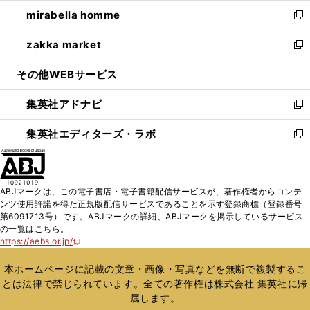
ウ
ン
ウ
し
mirabella homme
く
で
ド
ィ
い
新
開
ウ
ン
ウ
し
zakka market
く
で
ド
ィ
い
新
開
ウ
ン
ウ
し
その他WEBサービス
く
で
ド
ィ
い
開
ウ
ン
ウ
集英社アドナビ
く
で
ド
ィ
新
開
ウ
ン
し
集英社エディターズ・ラボ
く
で
ド
い
新
開
ウ
ウ
し
く
で
ィ
い
開
ン
ウ
ABJマークは、この電子書店・電子書籍配信サービスが、著作権者からコンテ
く
ド
ィ
ンツ使用許諾を得た正規版配信サービスであることを示す登録商標（登録番号
ウ
ン
第6091713号）です。ABJマークの詳細、ABJマークを掲示しているサービス
で
ド
の一覧はこちら。
開
ウ
https://aebs.or.jp/
新
く
で
し
い
開
本ホームページに記載の文章・画像・写真などを無断で複製するこ
ウ
く
とは法律で禁じられています。全ての著作権は株式会社 集英社に帰
ィ
属します。
ン
ド