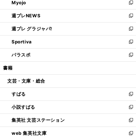
Myojo
く
で
ド
ィ
新
開
ウ
ン
し
週プレNEWS
く
で
ド
い
新
開
ウ
ウ
し
週プレ グラジャパ!
く
で
ィ
い
新
開
ン
ウ
し
Sportiva
く
ド
ィ
い
新
ウ
ン
ウ
し
パラスポ
で
ド
ィ
い
新
開
ウ
ン
ウ
し
書籍
く
で
ド
ィ
い
開
ウ
ン
ウ
文芸・文庫・総合
く
で
ド
ィ
開
ウ
ン
すばる
く
で
ド
新
開
ウ
し
小説すばる
く
で
い
新
開
ウ
し
集英社 文芸ステーション
く
ィ
い
新
ン
ウ
し
web 集英社文庫
ド
ィ
い
新