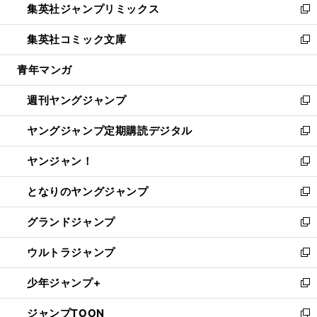
集英社ジャンプリミックス
く
で
ド
ィ
い
新
開
ウ
ン
ウ
し
集英社コミック文庫
く
で
ド
ィ
い
新
開
ウ
ン
ウ
し
青年マンガ
く
で
ド
ィ
い
開
ウ
ン
ウ
週刊ヤングジャンプ
く
で
ド
ィ
新
開
ウ
ン
し
ヤングジャンプ定期購読デジタル
く
で
ド
い
新
開
ウ
ウ
し
ヤンジャン！
く
で
ィ
い
新
開
ン
ウ
し
となりのヤングジャンプ
く
ド
ィ
い
新
ウ
ン
ウ
し
グランドジャンプ
で
ド
ィ
い
新
開
ウ
ン
ウ
し
ウルトラジャンプ
く
で
ド
ィ
い
新
開
ウ
ン
ウ
し
少年ジャンプ+
く
で
ド
ィ
い
新
開
ウ
ン
ウ
し
ジャンプTOON
く
で
ド
ィ
い
新