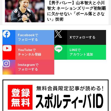
【男子バレー】山本智大と小川
智大 ネーションズリーグ初制覇
に欠かせない「ボール落とさな
い」技術
cebo
X
Facebookで
Xでフォローする
ok
フォローする
uTube
LINE
YouTubeで
LINEで
チャンネル登録
アカウント追加
stagra
Instagramで
m
フォローする