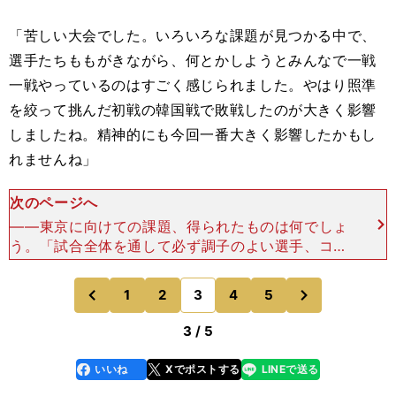
「苦しい大会でした。いろいろな課題が見つかる中で、
選手たちももがきながら、何とかしようとみんなで一戦
一戦やっているのはすごく感じられました。やはり照準
を絞って挑んだ初戦の韓国戦で敗戦したのが大きく影響
しましたね。精神的にも今回一番大きく影響したかもし
れませんね」
次のページへ
――東京に向けての課題、得られたものは何でしょ
う。「試合全体を通して必ず調子のよい選手、コン
スタントに活躍してくれる選手がどの試合もいたこ
とは収穫ですね。また、迫田など控えで出てきた選
次
1
2
3
4
5
のページへ
のページへ
手が期待以上の活
前
3 / 5
いいね
Xでポストする
LINEで送る
line
faceboo
x
k