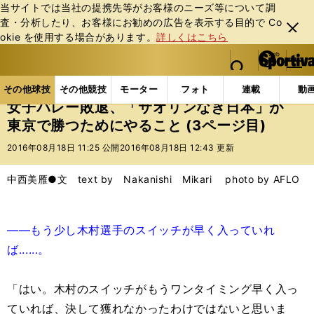
当サイトでは当社の提携先等がお客様のニーズ等について調
査・分析したり、お客様にお勧めの広告を表⽰する⽬的で Co
閉じ
okie を使⽤する場合があります。
詳しくはこちら
る
マイペ
web Sportiva (webスポルティーバ)
検索
メニュ
we
ー
その他球技の記事一覧
バレー
女子バレー敗退、「
b
ジ
その他球技
その他競技
モーター
フォト
連載
動
ス
女子バレー敗退、「サオリンなき日本」が
ポ
東京で勝つためにやること (3ページ目)
ル
テ
2016年08月18日 11:25 公開
2016年08月18日 12:43 更新
ィ
ー
中西美雁●文 text by Nakanishi Mikari photo by AFLO
バ
――もう少し木村選手のスイッチが早く入っていれ
ば......。
「はい。木村のスイッチがもうワンタイミング早く入っ
ていれば、決して獲れなかったわけではないと思いま