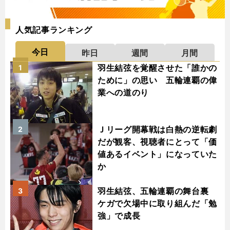
人気記事ランキング
今日
昨日
週間
月間
羽生結弦を覚醒させた「誰かの
1
ために」の思い 五輪連覇の偉
業への道のり
Ｊリーグ開幕戦は白熱の逆転劇
2
だが観客、視聴者にとって「価
値あるイベント」になっていた
か
羽生結弦、五輪連覇の舞台裏
3
ケガで欠場中に取り組んだ「勉
強」で成長