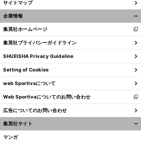
サイトマップ
企業情報
開
く/
集英社ホームページ
新
閉
し
じ
集英社プライバシーガイドライン
い
る
ウ
SHUEISHA Privacy Guideline
ィ
ン
Setting of Cookies
ド
ウ
前
へ
web Sportivaについて
で
開
Web Sportivaについてのお問い合わせ
く
新
し
広告についてのお問い合わせ
い
ウ
集英社サイト
ィ
開
ン
く/
マンガ
ド
閉