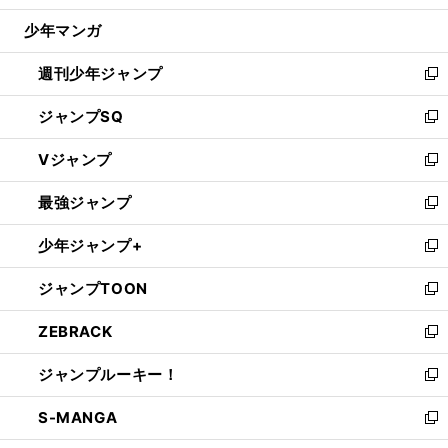
ウ
じ
少年マンガ
で
る
開
週刊少年ジャンプ
く
新
し
ジャンプSQ
い
新
ウ
し
Vジャンプ
ィ
い
新
ン
ウ
し
最強ジャンプ
ド
ィ
い
新
ウ
ン
ウ
し
少年ジャンプ+
で
ド
ィ
い
新
開
ウ
ン
ウ
し
ジャンプTOON
く
で
ド
ィ
い
新
開
ウ
ン
ウ
し
ZEBRACK
く
で
ド
ィ
い
新
開
ウ
ン
ウ
し
ジャンプルーキー！
く
で
ド
ィ
い
新
開
ウ
ン
ウ
し
S-MANGA
く
で
ド
ィ
い
新
開
ウ
ン
ウ
し