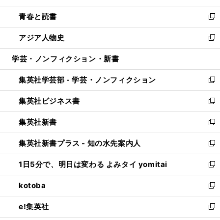
ウ
ン
ウ
し
青春と読書
で
ド
ィ
い
新
開
ウ
ン
ウ
し
アジア人物史
く
で
ド
ィ
い
新
開
ウ
ン
ウ
し
学芸・ノンフィクション・新書
く
で
ド
ィ
い
開
ウ
ン
ウ
集英社学芸部 - 学芸・ノンフィクション
く
で
ド
ィ
新
開
ウ
ン
し
集英社ビジネス書
く
で
ド
い
新
開
ウ
ウ
し
集英社新書
く
で
ィ
い
新
開
ン
ウ
し
集英社新書プラス - 知の水先案内人
く
ド
ィ
い
新
ウ
ン
ウ
し
1日5分で、明日は変わる よみタイ yomitai
で
ド
ィ
い
新
開
ウ
ン
ウ
し
kotoba
く
で
ド
ィ
い
新
開
ウ
ン
ウ
し
e!集英社
く
で
ド
ィ
い
新
開
ウ
ン
ウ
し