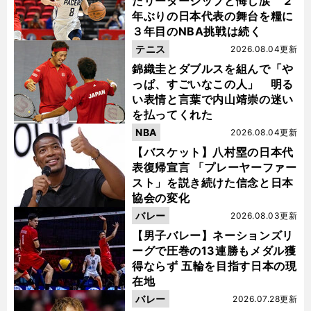
たリーダーシップと悔し涙 ２
年ぶりの日本代表の舞台を糧に
３年目のNBA挑戦は続く
テニス
2026.08.04更新
錦織圭とダブルスを組んで「や
っぱ、すごいなこの人」 明る
い表情と言葉で内山靖崇の迷い
を払ってくれた
NBA
2026.08.04更新
【バスケット】八村塁の日本代
表復帰宣言 「プレーヤーファー
スト」を説き続けた信念と日本
協会の変化
バレー
2026.08.03更新
【男子バレー】ネーションズリ
ーグで圧巻の13連勝もメダル獲
得ならず 五輪を目指す日本の現
在地
バレー
2026.07.28更新