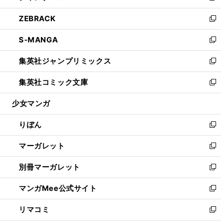
開
ウ
ン
ウ
し
ZEBRACK
く
で
ド
ィ
い
新
開
ウ
ン
ウ
し
S-MANGA
く
で
ド
ィ
い
新
開
ウ
ン
ウ
し
集英社ジャンプリミックス
く
で
ド
ィ
い
新
開
ウ
ン
ウ
し
集英社コミック文庫
く
で
ド
ィ
い
新
開
ウ
ン
ウ
し
少女マンガ
く
で
ド
ィ
い
開
ウ
ン
ウ
りぼん
く
で
ド
ィ
新
開
ウ
ン
し
マーガレット
く
で
ド
い
新
開
ウ
ウ
し
別冊マーガレット
く
で
ィ
い
新
開
ン
ウ
し
マンガMee公式サイト
く
ド
ィ
い
新
ウ
ン
ウ
し
リマコミ
で
ド
ィ
い
新
開
ウ
ン