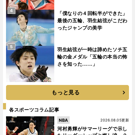
4
「僕なりの４回転半ができた」
最後の五輪、羽生結弦がこだわ
ったジャンプの美学
5
羽生結弦が一時は諦めたソチ五
輪の金メダル「五輪の本当の怖
さを知った......」
もっと見る
各スポーツコラム記事
NBA
2026.08.05更新
河村勇輝がサマーリーグで示し