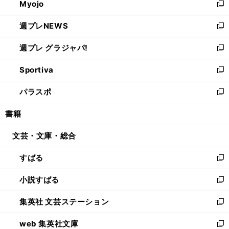
Myojo
く
で
ド
ィ
新
開
ウ
ン
し
週プレNEWS
く
で
ド
い
新
開
ウ
ウ
し
週プレ グラジャパ!
く
で
ィ
い
新
開
ン
ウ
し
Sportiva
く
ド
ィ
い
新
ウ
ン
ウ
し
パラスポ
で
ド
ィ
い
新
開
ウ
ン
ウ
し
書籍
く
で
ド
ィ
い
開
ウ
ン
ウ
文芸・文庫・総合
く
で
ド
ィ
開
ウ
ン
すばる
く
で
ド
新
開
ウ
し
小説すばる
く
で
い
新
開
ウ
し
集英社 文芸ステーション
く
ィ
い
新
ン
ウ
し
web 集英社文庫
ド
ィ
い
新