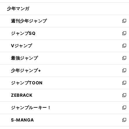
ウ
じ
少年マンガ
で
る
開
週刊少年ジャンプ
く
新
し
ジャンプSQ
い
新
ウ
し
Vジャンプ
ィ
い
新
ン
ウ
し
最強ジャンプ
ド
ィ
い
新
ウ
ン
ウ
し
少年ジャンプ+
で
ド
ィ
い
新
開
ウ
ン
ウ
し
ジャンプTOON
く
で
ド
ィ
い
新
開
ウ
ン
ウ
し
ZEBRACK
く
で
ド
ィ
い
新
開
ウ
ン
ウ
し
ジャンプルーキー！
く
で
ド
ィ
い
新
開
ウ
ン
ウ
し
S-MANGA
く
で
ド
ィ
い
新
開
ウ
ン
ウ
し