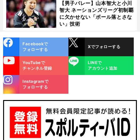
【男子バレー】山本智大と小川
智大 ネーションズリーグ初制覇
に欠かせない「ボール落とさな
い」技術
cebo
X
Facebookで
Xでフォローする
ok
フォローする
uTube
LINE
YouTubeで
LINEで
チャンネル登録
アカウント追加
stagra
Instagramで
m
フォローする