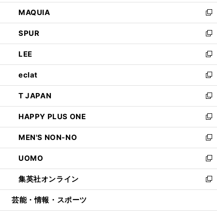
ン
ウ
し
MAQUIA
ド
ィ
い
新
ウ
ン
ウ
し
SPUR
で
ド
ィ
い
新
開
ウ
ン
ウ
し
LEE
く
で
ド
ィ
い
新
開
ウ
ン
ウ
し
eclat
く
で
ド
ィ
い
新
開
ウ
ン
ウ
し
T JAPAN
く
で
ド
ィ
い
新
開
ウ
ン
ウ
し
HAPPY PLUS ONE
く
で
ド
ィ
い
新
開
ウ
ン
ウ
し
MEN'S NON-NO
く
で
ド
ィ
い
新
開
ウ
ン
ウ
し
UOMO
く
で
ド
ィ
い
新
開
ウ
ン
ウ
し
集英社オンライン
く
で
ド
ィ
い
新
開
ウ
ン
ウ
し
芸能・情報・スポーツ
く
で
ド
ィ
い
開
ウ
ン
ウ