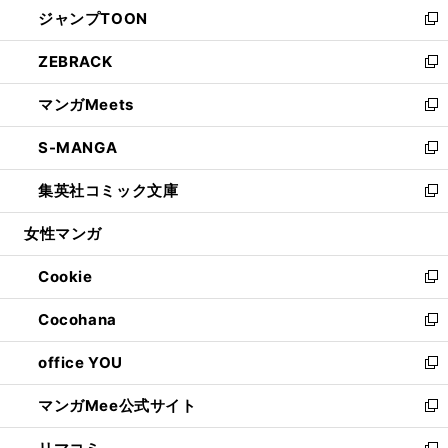
し
ジャンプTOON
く
で
ド
ィ
い
新
開
ウ
ン
ウ
し
ZEBRACK
く
で
ド
ィ
い
新
開
ウ
ン
ウ
し
マンガMeets
く
で
ド
ィ
い
新
開
ウ
ン
ウ
し
S-MANGA
く
で
ド
ィ
い
新
開
ウ
ン
ウ
し
集英社コミック文庫
く
で
ド
ィ
い
新
開
ウ
ン
ウ
し
女性マンガ
く
で
ド
ィ
い
開
ウ
ン
ウ
Cookie
く
で
ド
ィ
新
開
ウ
ン
し
Cocohana
く
で
ド
い
新
開
ウ
ウ
し
office YOU
く
で
ィ
い
新
開
ン
ウ
し
マンガMee公式サイト
く
ド
ィ
い
新
ウ
ン
ウ
し