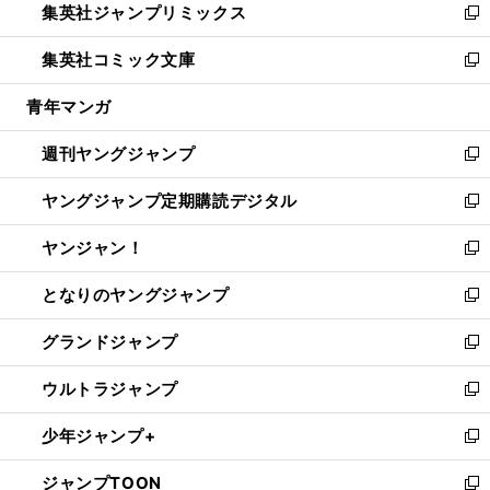
集英社ジャンプリミックス
く
で
ド
ィ
い
新
開
ウ
ン
ウ
し
集英社コミック文庫
く
で
ド
ィ
い
新
開
ウ
ン
ウ
し
青年マンガ
く
で
ド
ィ
い
開
ウ
ン
ウ
週刊ヤングジャンプ
く
で
ド
ィ
新
開
ウ
ン
し
ヤングジャンプ定期購読デジタル
く
で
ド
い
新
開
ウ
ウ
し
ヤンジャン！
く
で
ィ
い
新
開
ン
ウ
し
となりのヤングジャンプ
く
ド
ィ
い
新
ウ
ン
ウ
し
グランドジャンプ
で
ド
ィ
い
新
開
ウ
ン
ウ
し
ウルトラジャンプ
く
で
ド
ィ
い
新
開
ウ
ン
ウ
し
少年ジャンプ+
く
で
ド
ィ
い
新
開
ウ
ン
ウ
し
ジャンプTOON
く
で
ド
ィ
い
新