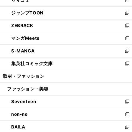
リマコミ
で
ド
ィ
い
新
開
ウ
ン
ウ
し
ジャンプTOON
く
で
ド
ィ
い
新
開
ウ
ン
ウ
し
ZEBRACK
く
で
ド
ィ
い
新
開
ウ
ン
ウ
し
マンガMeets
く
で
ド
ィ
い
新
開
ウ
ン
ウ
し
S-MANGA
く
で
ド
ィ
い
新
開
ウ
ン
ウ
し
集英社コミック文庫
く
で
ド
ィ
い
新
開
ウ
ン
ウ
し
取材・ファッション
く
で
ド
ィ
い
開
ウ
ン
ウ
ファッション・美容
く
で
ド
ィ
開
ウ
ン
Seventeen
く
で
ド
新
開
ウ
し
non-no
く
で
い
新
開
ウ
し
BAILA
く
ィ
い
新