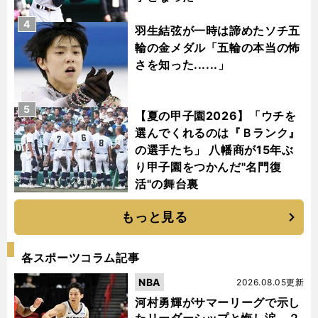
4
羽生結弦が一時は諦めたソチ五
輪の金メダル「五輪の本当の怖
さを知った......」
5
【夏の甲子園2026】「ウチを
選んでくれるのは『Ｂランク』
の選手たち」 八幡商が15年ぶ
り甲子園をつかんだ"名門復
活"の舞台裏
もっと見る
各スポーツコラム記事
NBA
2026.08.05更新
河村勇輝がサマーリーグで示し