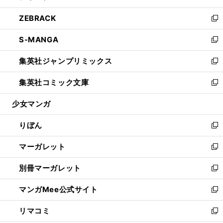
開
ウ
ン
ウ
し
ZEBRACK
く
で
ド
ィ
い
新
開
ウ
ン
ウ
し
S-MANGA
く
で
ド
ィ
い
新
開
ウ
ン
ウ
し
集英社ジャンプリミックス
く
で
ド
ィ
い
新
開
ウ
ン
ウ
し
集英社コミック文庫
く
で
ド
ィ
い
新
開
ウ
ン
ウ
し
少女マンガ
く
で
ド
ィ
い
開
ウ
ン
ウ
りぼん
く
で
ド
ィ
新
開
ウ
ン
し
マーガレット
く
で
ド
い
新
開
ウ
ウ
し
別冊マーガレット
く
で
ィ
い
新
開
ン
ウ
し
マンガMee公式サイト
く
ド
ィ
い
新
ウ
ン
ウ
し
リマコミ
で
ド
ィ
い
新
開
ウ
ン
ウ