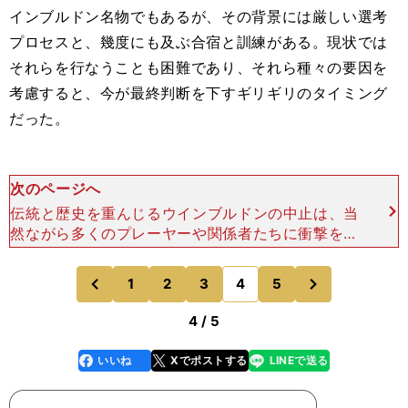
インブルドン名物でもあるが、その背景には厳しい選考
プロセスと、幾度にも及ぶ合宿と訓練がある。現状では
それらを行なうことも困難であり、それら種々の要因を
考慮すると、今が最終判断を下すギリギリのタイミング
だった。
次のページへ
伝統と歴史を重んじるウインブルドンの中止は、当
然ながら多くのプレーヤーや関係者たちに衝撃を与
えた。 大会最多８度の優勝を誇るロジャー・フェ
デラー（スイス）は、「今の気持ちを表現するGIF
次
1
2
3
4
5
のページへ
のページへ
はない」と書か
前
4 / 5
いいね
Xでポストする
LINEで送る
line
faceboo
x
k