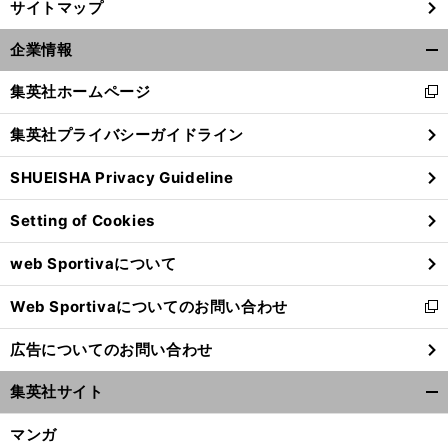
サイトマップ
企業情報
開
く/
集英社ホームページ
新
閉
し
じ
集英社プライバシーガイドライン
い
る
ウ
SHUEISHA Privacy Guideline
ィ
ン
Setting of Cookies
ド
ウ
前
へ
web Sportivaについて
で
開
Web Sportivaについてのお問い合わせ
く
新
し
広告についてのお問い合わせ
い
ウ
集英社サイト
ィ
開
ン
く/
マンガ
ド
閉