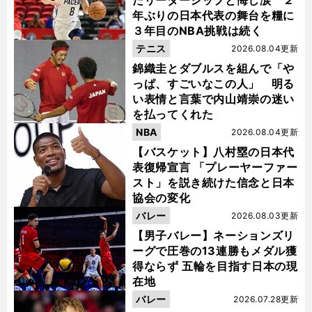
たリーダーシップと悔し涙 ２
年ぶりの日本代表の舞台を糧に
３年目のNBA挑戦は続く
テニス
2026.08.04更新
錦織圭とダブルスを組んで「や
っぱ、すごいなこの人」 明る
い表情と言葉で内山靖崇の迷い
を払ってくれた
NBA
2026.08.04更新
【バスケット】八村塁の日本代
表復帰宣言 「プレーヤーファー
スト」を説き続けた信念と日本
協会の変化
バレー
2026.08.03更新
【男子バレー】ネーションズリ
ーグで圧巻の13連勝もメダル獲
得ならず 五輪を目指す日本の現
在地
バレー
2026.07.28更新