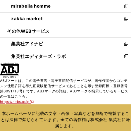
ン
ウ
し
mirabella homme
く
で
ド
ィ
い
新
開
ウ
ン
ウ
し
zakka market
く
で
ド
ィ
い
新
開
ウ
ン
ウ
し
その他WEBサービス
く
で
ド
ィ
い
開
ウ
ン
ウ
集英社アドナビ
く
で
ド
ィ
新
開
ウ
ン
し
集英社エディターズ・ラボ
く
で
ド
い
新
開
ウ
ウ
し
く
で
ィ
い
開
ン
ウ
ABJマークは、この電子書店・電子書籍配信サービスが、著作権者からコンテ
く
ド
ィ
ンツ使用許諾を得た正規版配信サービスであることを示す登録商標（登録番号
ウ
ン
第6091713号）です。ABJマークの詳細、ABJマークを掲示しているサービス
で
ド
の一覧はこちら。
開
ウ
https://aebs.or.jp/
新
く
で
し
い
開
本ホームページに記載の文章・画像・写真などを無断で複製するこ
ウ
く
とは法律で禁じられています。全ての著作権は株式会社 集英社に帰
ィ
属します。
ン
ド