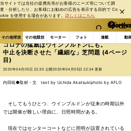
当サイトでは当社の提携先等がお客様のニーズ等について調
査・分析したり、お客様にお勧めの広告を表⽰する⽬的で Co
閉じ
okie を使⽤する場合があります。
詳しくはこちら
る
マイペ
web Sportiva (webスポルティーバ)
検索
メニュ
we
ー
その他球技の記事一覧
テニス
コロナの猛威はウイ
b
ジ
その他球技
その他競技
モーター
フォト
連載
動
ス
コロナの猛威はウインブルドンにも。
ポ
中止を決断させた「繊細な」芝問題 (4ページ
ル
目)
テ
ィ
2020年04月05日 22:30 公開
2020年04月05日 22:34 更新
ー
バ
内田暁●取材・文 text by Uchida Akatsuki
photo by AFLO
そしてもうひとつ、ウインブルドンが従来の時期以外
では開催が難しい理由に、日照時間がある。
現在ではセンターコートなどに照明が設置されている