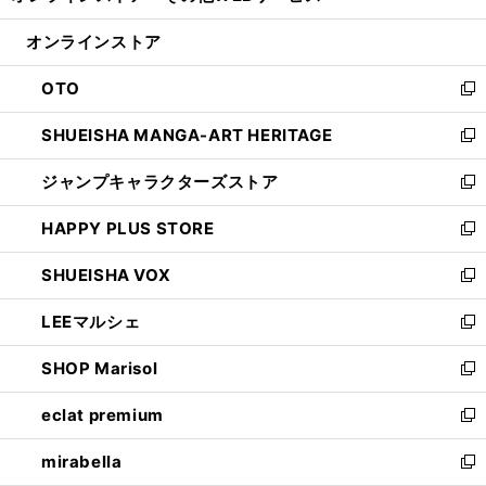
開
ン
ウ
オンラインストア
く
ド
ィ
ウ
ン
OTO
で
ド
新
開
ウ
し
SHUEISHA MANGA-ART HERITAGE
く
で
い
新
開
ウ
し
ジャンプキャラクターズストア
く
ィ
い
新
ン
ウ
し
HAPPY PLUS STORE
ド
ィ
い
新
ウ
ン
ウ
し
SHUEISHA VOX
で
ド
ィ
い
新
開
ウ
ン
ウ
し
LEEマルシェ
く
で
ド
ィ
い
新
開
ウ
ン
ウ
し
SHOP Marisol
く
で
ド
ィ
い
新
開
ウ
ン
ウ
し
eclat premium
く
で
ド
ィ
い
新
開
ウ
ン
ウ
し
mirabella
く
で
ド
ィ
い
新
開
ウ