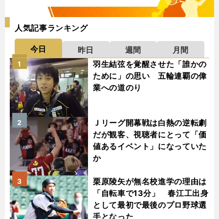
人気記事ランキング
今日
昨日
週間
月間
羽生結弦を覚醒させた「誰かの
1
ために」の思い 五輪連覇の偉
業への道のり
Ｊリーグ開幕戦は白熱の逆転劇
2
だが観客、視聴者にとって「価
値あるイベント」になっていた
か
栗原陵矢が無名校進学の理由は
3
「自転車で13分」 春江工出身
として最初で最後のプロ野球選
手となった