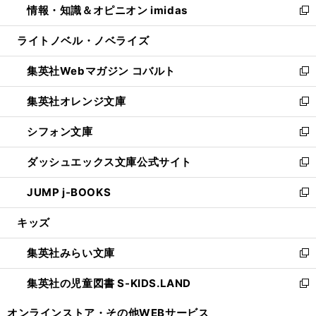
情報・知識＆オピニオン imidas
く
で
ド
ィ
い
新
開
ウ
ン
ウ
し
ライトノベル・ノベライズ
く
で
ド
ィ
い
開
ウ
ン
ウ
集英社Webマガジン コバルト
く
で
ド
ィ
新
開
ウ
ン
し
集英社オレンジ文庫
く
で
ド
い
新
開
ウ
ウ
し
シフォン文庫
く
で
ィ
い
新
開
ン
ウ
し
ダッシュエックス文庫公式サイト
く
ド
ィ
い
新
ウ
ン
ウ
し
JUMP j-BOOKS
で
ド
ィ
い
新
開
ウ
ン
ウ
し
キッズ
く
で
ド
ィ
い
開
ウ
ン
ウ
集英社みらい文庫
く
で
ド
ィ
新
開
ウ
ン
し
集英社の児童図書 S-KIDS.LAND
く
で
ド
い
新
開
ウ
ウ
し
オンラインストア・
その他WEBサービス
く
で
ィ
い