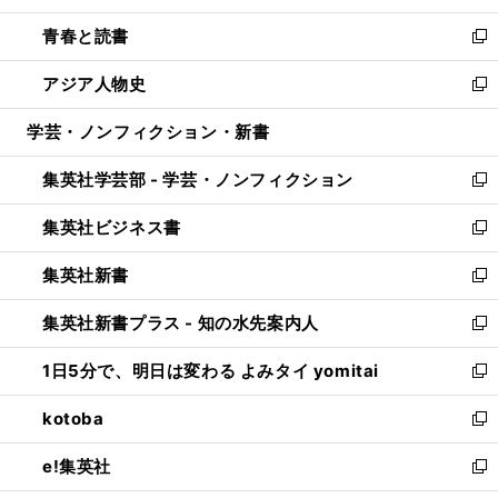
ウ
ン
ウ
し
青春と読書
で
ド
ィ
い
新
開
ウ
ン
ウ
し
アジア人物史
く
で
ド
ィ
い
新
開
ウ
ン
ウ
し
学芸・ノンフィクション・新書
く
で
ド
ィ
い
開
ウ
ン
ウ
集英社学芸部 - 学芸・ノンフィクション
く
で
ド
ィ
新
開
ウ
ン
し
集英社ビジネス書
く
で
ド
い
新
開
ウ
ウ
し
集英社新書
く
で
ィ
い
新
開
ン
ウ
し
集英社新書プラス - 知の水先案内人
く
ド
ィ
い
新
ウ
ン
ウ
し
1日5分で、明日は変わる よみタイ yomitai
で
ド
ィ
い
新
開
ウ
ン
ウ
し
kotoba
く
で
ド
ィ
い
新
開
ウ
ン
ウ
し
e!集英社
く
で
ド
ィ
い
新
開
ウ
ン
ウ
し