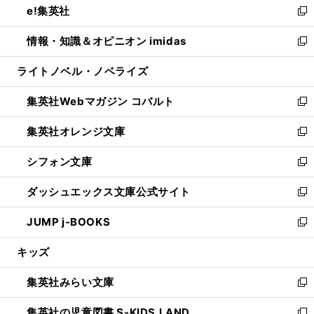
e!集英社
く
で
ド
ィ
い
新
開
ウ
ン
ウ
し
情報・知識＆オピニオン imidas
く
で
ド
ィ
い
新
開
ウ
ン
ウ
し
ライトノベル・ノベライズ
く
で
ド
ィ
い
開
ウ
ン
ウ
集英社Webマガジン コバルト
く
で
ド
ィ
新
開
ウ
ン
し
集英社オレンジ文庫
く
で
ド
い
新
開
ウ
ウ
し
シフォン文庫
く
で
ィ
い
新
開
ン
ウ
し
ダッシュエックス文庫公式サイト
く
ド
ィ
い
新
ウ
ン
ウ
し
JUMP j-BOOKS
で
ド
ィ
い
新
開
ウ
ン
ウ
し
キッズ
く
で
ド
ィ
い
開
ウ
ン
ウ
集英社みらい文庫
く
で
ド
ィ
新
開
ウ
ン
し
集英社の児童図書 S-KIDS.LAND
く
で
ド