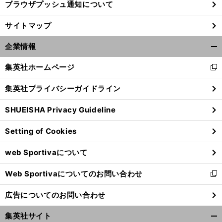
ブラウザプッシュ通知について
サイトマップ
企業情報
開
く/
集英社ホームページ
新
閉
し
じ
集英社プライバシーガイドライン
い
る
ウ
SHUEISHA Privacy Guideline
ィ
ン
Setting of Cookies
ド
前
へ
ウ
web Sportivaについて
で
開
Web Sportivaについてのお問い合わせ
く
新
し
広告についてのお問い合わせ
い
ウ
集英社サイト
ィ
開