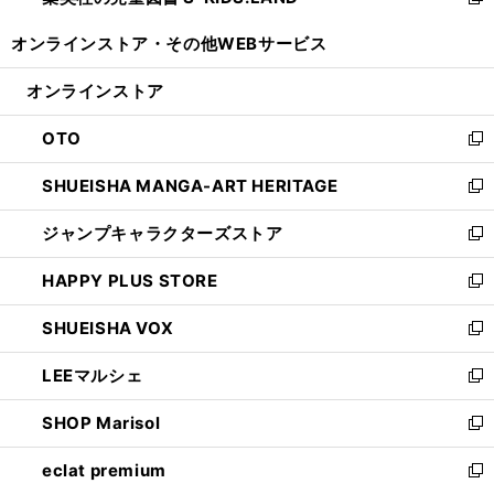
い
新
開
ウ
ウ
し
オンラインストア・
その他WEBサービス
く
で
ィ
い
開
ン
ウ
オンラインストア
く
ド
ィ
ウ
ン
OTO
で
ド
新
開
ウ
し
SHUEISHA MANGA-ART HERITAGE
く
で
い
新
開
ウ
し
ジャンプキャラクターズストア
く
ィ
い
新
ン
ウ
し
HAPPY PLUS STORE
ド
ィ
い
新
ウ
ン
ウ
し
SHUEISHA VOX
で
ド
ィ
い
新
開
ウ
ン
ウ
し
LEEマルシェ
く
で
ド
ィ
い
新
開
ウ
ン
ウ
し
SHOP Marisol
く
で
ド
ィ
い
新
開
ウ
ン
ウ
し
eclat premium
く
で
ド
ィ
い
新
開