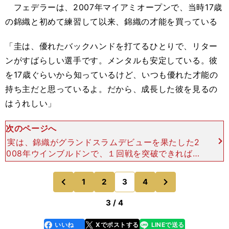
フェデラーは、2007年マイアミオープンで、当時17歳
の錦織と初めて練習して以来、錦織の才能を買っている
「圭は、優れたバックハンドを打てるひとりで、リター
ンがすばらしい選手です。メンタルも安定している。彼
を17歳ぐらいから知っているけど、いつも優れた才能の
持ち主だと思っているよ。だから、成長した彼を見るの
はうれしい」
次のページへ
実は、錦織がグランドスラムデビューを果たした2
008年ウインブルドンで、１回戦を突破できれば、
２回戦でフェデラーと当たるはずだったが、あの時
は錦織が１回戦で途中棄権をしてしまったため実現
次
1
2
3
4
のページへ
のページへ
しなかった。
前
3 / 4
いいね
Xでポストする
LINEで送る
line
faceboo
x