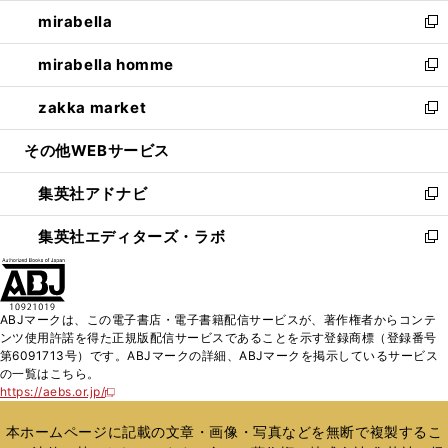
ウ
ン
ウ
し
mirabella
く
で
ド
ィ
い
新
開
ウ
ン
ウ
し
mirabella homme
く
で
ド
ィ
い
新
開
ウ
ン
ウ
し
zakka market
く
で
ド
ィ
い
新
開
ウ
ン
ウ
し
その他WEBサービス
く
で
ド
ィ
い
開
ウ
ン
ウ
集英社アドナビ
く
で
ド
ィ
新
開
ウ
ン
し
集英社エディターズ・ラボ
く
で
ド
い
新
開
ウ
ウ
し
く
で
ィ
い
開
ン
ウ
ABJマークは、この電子書店・電子書籍配信サービスが、著作権者からコンテ
く
ド
ィ
ンツ使用許諾を得た正規版配信サービスであることを示す登録商標（登録番号
ウ
ン
第6091713号）です。ABJマークの詳細、ABJマークを掲示しているサービス
で
ド
の一覧はこちら。
開
ウ
https://aebs.or.jp/
新
く
で
し
い
開
本ホームページに記載の文章・画像・写真などを無断で複製するこ
ウ