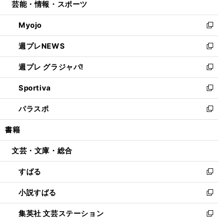
芸能・情報・スポーツ
く
で
ド
ィ
い
開
ウ
ン
ウ
Myojo
く
で
ド
ィ
新
開
ウ
ン
し
週プレNEWS
く
で
ド
い
新
開
ウ
ウ
し
週プレ グラジャパ!
く
で
ィ
い
新
開
ン
ウ
し
Sportiva
く
ド
ィ
い
新
ウ
ン
ウ
し
パラスポ
で
ド
ィ
い
新
開
ウ
ン
ウ
し
書籍
く
で
ド
ィ
い
開
ウ
ン
ウ
文芸・文庫・総合
く
で
ド
ィ
開
ウ
ン
すばる
く
で
ド
新
開
ウ
し
小説すばる
く
で
い
新
開
ウ
し
集英社 文芸ステーション
く
ィ
い
新