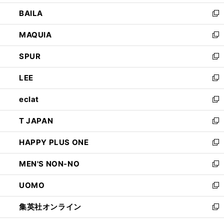
開
ウ
し
BAILA
く
ィ
い
新
ン
ウ
し
MAQUIA
ド
ィ
い
新
ウ
ン
ウ
し
SPUR
で
ド
ィ
い
新
開
ウ
ン
ウ
し
LEE
く
で
ド
ィ
い
新
開
ウ
ン
ウ
し
eclat
く
で
ド
ィ
い
新
開
ウ
ン
ウ
し
T JAPAN
く
で
ド
ィ
い
新
開
ウ
ン
ウ
し
HAPPY PLUS ONE
く
で
ド
ィ
い
新
開
ウ
ン
ウ
し
MEN'S NON-NO
く
で
ド
ィ
い
新
開
ウ
ン
ウ
し
UOMO
く
で
ド
ィ
い
新
開
ウ
ン
ウ
し
集英社オンライン
く
で
ド
ィ
い
新
開
ウ
ン
ウ
し