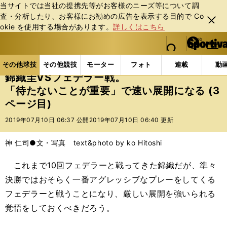
当サイトでは当社の提携先等がお客様のニーズ等について調
査・分析したり、お客様にお勧めの広告を表⽰する⽬的で Co
閉じ
okie を使⽤する場合があります。
詳しくはこちら
る
マイペ
web Sportiva (webスポルティーバ)
検索
メニュ
we
ー
その他球技の記事一覧
テニス
錦織圭VSフェデラー
b
ジ
その他球技
その他競技
モーター
フォト
連載
動
ス
錦織圭VSフェデラー戦。
ポ
「待たないことが重要」で速い展開になる (3
ル
ページ目)
テ
ィ
2019年07月10日 06:37 公開
2019年07月10日 06:40 更新
ー
バ
神 仁司●文・写真 text&photo by ko Hitoshi
これまで10回フェデラーと戦ってきた錦織だが、準々
決勝ではおそらく一番アグレッシブなプレーをしてくる
フェデラーと戦うことになり、厳しい展開を強いられる
覚悟をしておくべきだろう。