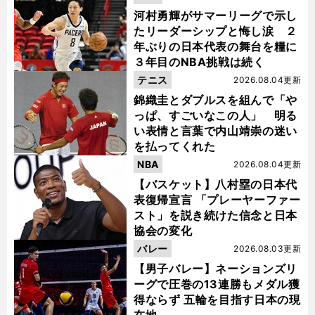
河村勇輝がサマーリーグで示し
たリーダーシップと悔し涙 ２
年ぶりの日本代表の舞台を糧に
３年目のNBA挑戦は続く
テニス
2026.08.04更新
錦織圭とダブルスを組んで「や
っぱ、すごいなこの人」 明る
い表情と言葉で内山靖崇の迷い
を払ってくれた
NBA
2026.08.04更新
【バスケット】八村塁の日本代
表復帰宣言 「プレーヤーファー
スト」を説き続けた信念と日本
協会の変化
バレー
2026.08.03更新
【男子バレー】ネーションズリ
ーグで圧巻の13連勝もメダル獲
得ならず 五輪を目指す日本の現