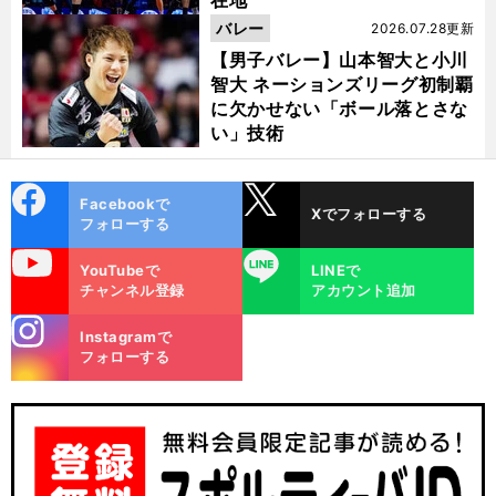
在地
バレー
2026.07.28更新
【男子バレー】山本智大と小川
智大 ネーションズリーグ初制覇
に欠かせない「ボール落とさな
い」技術
cebo
X
Facebookで
Xでフォローする
ok
フォローする
uTube
LINE
YouTubeで
LINEで
チャンネル登録
アカウント追加
stagra
Instagramで
m
フォローする