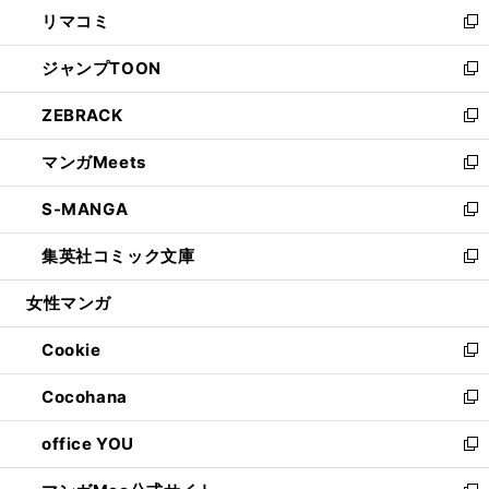
ウ
し
リマコミ
で
ド
ィ
い
新
開
ウ
ン
ウ
し
ジャンプTOON
く
で
ド
ィ
い
新
開
ウ
ン
ウ
し
ZEBRACK
く
で
ド
ィ
い
新
開
ウ
ン
ウ
し
マンガMeets
く
で
ド
ィ
い
新
開
ウ
ン
ウ
し
S-MANGA
く
で
ド
ィ
い
新
開
ウ
ン
ウ
し
集英社コミック文庫
く
で
ド
ィ
い
新
開
ウ
ン
ウ
し
女性マンガ
く
で
ド
ィ
い
開
ウ
ン
ウ
Cookie
く
で
ド
ィ
新
開
ウ
ン
し
Cocohana
く
で
ド
い
新
開
ウ
ウ
し
office YOU
く
で
ィ
い
新
開
ン
ウ
し