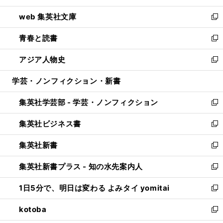
ン
ウ
し
web 集英社文庫
ド
ィ
い
新
ウ
ン
ウ
し
青春と読書
で
ド
ィ
い
新
開
ウ
ン
ウ
し
アジア人物史
く
で
ド
ィ
い
新
開
ウ
ン
ウ
し
学芸・ノンフィクション・新書
く
で
ド
ィ
い
開
ウ
ン
ウ
集英社学芸部 - 学芸・ノンフィクション
く
で
ド
ィ
新
開
ウ
ン
し
集英社ビジネス書
く
で
ド
い
新
開
ウ
ウ
し
集英社新書
く
で
ィ
い
新
開
ン
ウ
し
集英社新書プラス - 知の水先案内人
く
ド
ィ
い
新
ウ
ン
ウ
し
1日5分で、明日は変わる よみタイ yomitai
で
ド
ィ
い
新
開
ウ
ン
ウ
し
kotoba
く
で
ド
ィ
い
新
開
ウ
ン
ウ
し