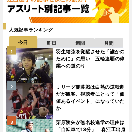
人気記事ランキング
今日
昨日
週間
月間
羽生結弦を覚醒させた「誰かの
1
ために」の思い 五輪連覇の偉
業への道のり
Ｊリーグ開幕戦は白熱の逆転劇
2
だが観客、視聴者にとって「価
値あるイベント」になっていた
か
栗原陵矢が無名校進学の理由は
3
「自転車で13分」 春江工出身