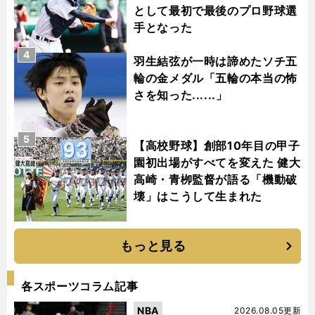
として最初で最後のプロ野球選
手となった
4
羽生結弦が一時は諦めたソチ五
輪の金メダル「五輪の本当の怖
さを知った......」
5
【高校野球】創部10年目の甲子
園初出場がすべてを変えた 健大
高崎・青栁監督が語る「機動破
壊」はこうして生まれた
もっと見る
各スポーツコラム記事
NBA
2026.08.05更新