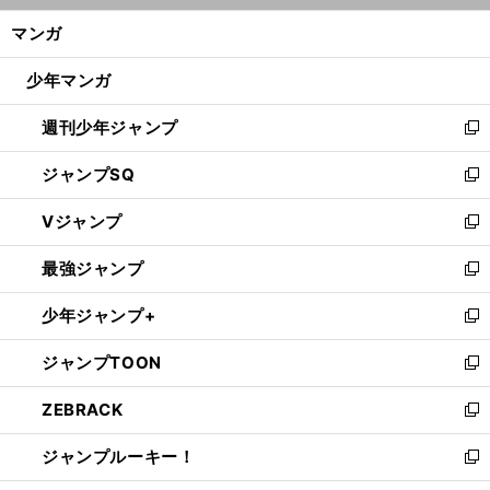
ン
く/
マンガ
ド
閉
ウ
じ
少年マンガ
で
る
開
週刊少年ジャンプ
く
新
し
ジャンプSQ
い
新
ウ
し
Vジャンプ
ィ
い
新
ン
ウ
し
最強ジャンプ
ド
ィ
い
新
ウ
ン
ウ
し
少年ジャンプ+
で
ド
ィ
い
新
開
ウ
ン
ウ
し
ジャンプTOON
く
で
ド
ィ
い
新
開
ウ
ン
ウ
し
ZEBRACK
く
で
ド
ィ
い
新
開
ウ
ン
ウ
し
ジャンプルーキー！
く
で
ド
ィ
い
新
開
ウ
ン
ウ
し