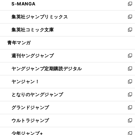
S-MANGA
く
で
ド
ィ
い
新
開
ウ
ン
ウ
し
集英社ジャンプリミックス
く
で
ド
ィ
い
新
開
ウ
ン
ウ
し
集英社コミック文庫
く
で
ド
ィ
い
新
開
ウ
ン
ウ
し
青年マンガ
く
で
ド
ィ
い
開
ウ
ン
ウ
週刊ヤングジャンプ
く
で
ド
ィ
新
開
ウ
ン
し
ヤングジャンプ定期購読デジタル
く
で
ド
い
新
開
ウ
ウ
し
ヤンジャン！
く
で
ィ
い
新
開
ン
ウ
し
となりのヤングジャンプ
く
ド
ィ
い
新
ウ
ン
ウ
し
グランドジャンプ
で
ド
ィ
い
新
開
ウ
ン
ウ
し
ウルトラジャンプ
く
で
ド
ィ
い
新
開
ウ
ン
ウ
し
少年ジャンプ+
く
で
ド
ィ
い
新