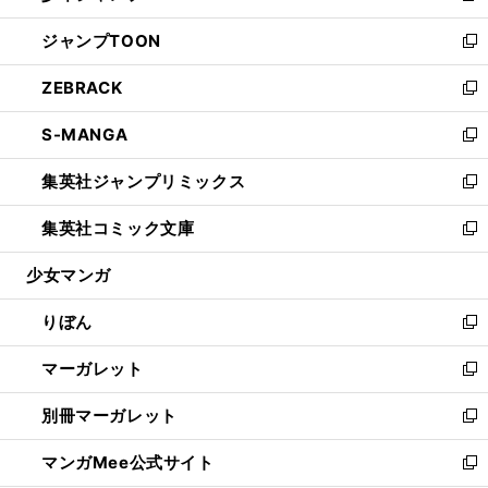
開
ウ
ン
ウ
し
ジャンプTOON
く
で
ド
ィ
い
新
開
ウ
ン
ウ
し
ZEBRACK
く
で
ド
ィ
い
新
開
ウ
ン
ウ
し
S-MANGA
く
で
ド
ィ
い
新
開
ウ
ン
ウ
し
集英社ジャンプリミックス
く
で
ド
ィ
い
新
開
ウ
ン
ウ
し
集英社コミック文庫
く
で
ド
ィ
い
新
開
ウ
ン
ウ
し
少女マンガ
く
で
ド
ィ
い
開
ウ
ン
ウ
りぼん
く
で
ド
ィ
新
開
ウ
ン
し
マーガレット
く
で
ド
い
新
開
ウ
ウ
し
別冊マーガレット
く
で
ィ
い
新
開
ン
ウ
し
マンガMee公式サイト
く
ド
ィ
い
新
ウ
ン