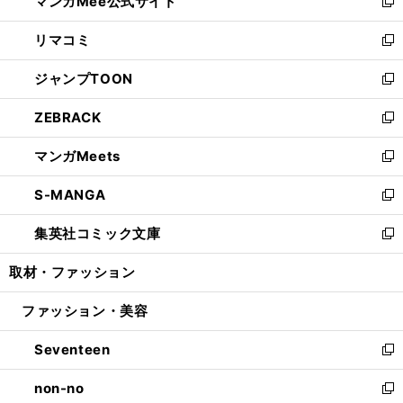
マンガMee公式サイト
く
ド
ィ
い
新
ウ
ン
ウ
し
リマコミ
で
ド
ィ
い
新
開
ウ
ン
ウ
し
ジャンプTOON
く
で
ド
ィ
い
新
開
ウ
ン
ウ
し
ZEBRACK
く
で
ド
ィ
い
新
開
ウ
ン
ウ
し
マンガMeets
く
で
ド
ィ
い
新
開
ウ
ン
ウ
し
S-MANGA
く
で
ド
ィ
い
新
開
ウ
ン
ウ
し
集英社コミック文庫
く
で
ド
ィ
い
新
開
ウ
ン
ウ
し
取材・ファッション
く
で
ド
ィ
い
開
ウ
ン
ウ
ファッション・美容
く
で
ド
ィ
開
ウ
ン
Seventeen
く
で
ド
新
開
ウ
し
non-no
く
で
い
新