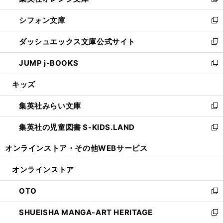
い
新
開
ウ
ウ
し
シフォン文庫
く
で
ィ
い
新
開
ン
ウ
し
ダッシュエックス文庫公式サイト
く
ド
ィ
い
新
ウ
ン
ウ
し
JUMP j-BOOKS
で
ド
ィ
い
新
開
ウ
ン
ウ
し
キッズ
く
で
ド
ィ
い
開
ウ
ン
ウ
集英社みらい文庫
く
で
ド
ィ
新
開
ウ
ン
し
集英社の児童図書 S-KIDS.LAND
く
で
ド
い
新
開
ウ
ウ
し
オンラインストア・
その他WEBサービス
く
で
ィ
い
開
ン
ウ
オンラインストア
く
ド
ィ
ウ
ン
OTO
で
ド
新
開
ウ
し
SHUEISHA MANGA-ART HERITAGE
く
で
い
新