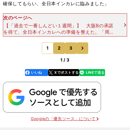
確保してもらい、全日本インカレに臨みました」
次のページへ
【「過去で一番しんどい１週間」】 大阪Bの承諾
を得て、全日本インカレへの準備を整えた。「周り
の意見はそれほど聞かずに、自分からこうしたいと
言えました」と振り返るあたり、その覚悟がうかが
次
1
2
3
のページへ
えた。「理解
1 / 3
いいね
Xでポストする
LINEで送る
line
faceboo
x
k
Googleの「優先ソース」について