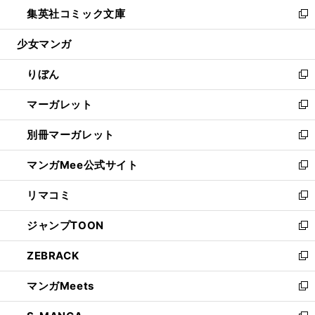
ウ
し
集英社コミック文庫
く
で
ド
ィ
い
新
開
ウ
ン
ウ
し
少女マンガ
く
で
ド
ィ
い
開
ウ
ン
ウ
りぼん
く
で
ド
ィ
新
開
ウ
ン
し
マーガレット
く
で
ド
い
新
開
ウ
ウ
し
別冊マーガレット
く
で
ィ
い
新
開
ン
ウ
し
マンガMee公式サイト
く
ド
ィ
い
新
ウ
ン
ウ
し
リマコミ
で
ド
ィ
い
新
開
ウ
ン
ウ
し
ジャンプTOON
く
で
ド
ィ
い
新
開
ウ
ン
ウ
し
ZEBRACK
く
で
ド
ィ
い
新
開
ウ
ン
ウ
し
マンガMeets
く
で
ド
ィ
い
新
開
ウ
ン
ウ
し