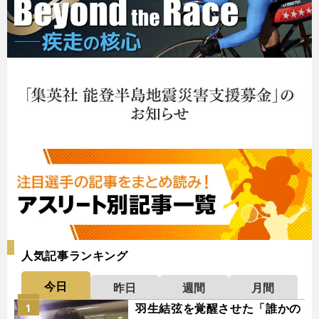
人気記事ランキング
今日
昨日
週間
月間
羽生結弦を覚醒させた「誰かの
1