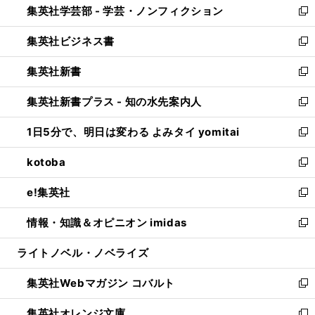
集英社学芸部 - 学芸・ノンフィクション
く
で
ド
ィ
新
開
ウ
ン
し
集英社ビジネス書
く
で
ド
い
新
開
ウ
ウ
し
集英社新書
く
で
ィ
い
新
開
ン
ウ
し
集英社新書プラス - 知の水先案内人
く
ド
ィ
い
新
ウ
ン
ウ
し
1日5分で、明日は変わる よみタイ yomitai
で
ド
ィ
い
新
開
ウ
ン
ウ
し
kotoba
く
で
ド
ィ
い
新
開
ウ
ン
ウ
し
e!集英社
く
で
ド
ィ
い
新
開
ウ
ン
ウ
し
情報・知識＆オピニオン imidas
く
で
ド
ィ
い
新
開
ウ
ン
ウ
し
ライトノベル・ノベライズ
く
で
ド
ィ
い
開
ウ
ン
ウ
集英社Webマガジン コバルト
く
で
ド
ィ
新
開
ウ
ン
し
集英社オレンジ文庫
く
で
ド