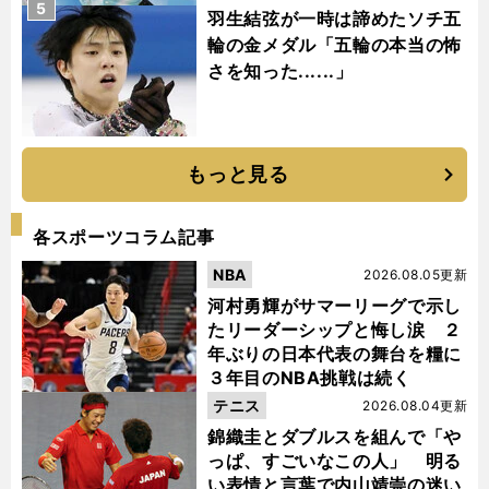
5
羽生結弦が一時は諦めたソチ五
輪の金メダル「五輪の本当の怖
さを知った......」
もっと見る
各スポーツコラム記事
NBA
2026.08.05更新
河村勇輝がサマーリーグで示し
たリーダーシップと悔し涙 ２
年ぶりの日本代表の舞台を糧に
３年目のNBA挑戦は続く
テニス
2026.08.04更新
錦織圭とダブルスを組んで「や
っぱ、すごいなこの人」 明る
い表情と言葉で内山靖崇の迷い