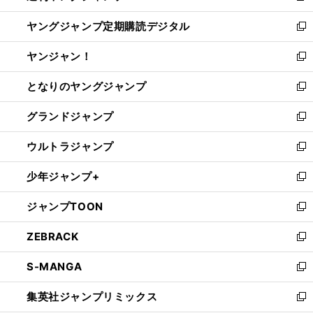
開
ウ
ン
し
ヤングジャンプ定期購読デジタル
く
で
ド
い
新
開
ウ
ウ
し
ヤンジャン！
く
で
ィ
い
新
開
ン
ウ
し
となりのヤングジャンプ
く
ド
ィ
い
新
ウ
ン
ウ
し
グランドジャンプ
で
ド
ィ
い
新
開
ウ
ン
ウ
し
ウルトラジャンプ
く
で
ド
ィ
い
新
開
ウ
ン
ウ
し
少年ジャンプ+
く
で
ド
ィ
い
新
開
ウ
ン
ウ
し
ジャンプTOON
く
で
ド
ィ
い
新
開
ウ
ン
ウ
し
ZEBRACK
く
で
ド
ィ
い
新
開
ウ
ン
ウ
し
S-MANGA
く
で
ド
ィ
い
新
開
ウ
ン
ウ
し
集英社ジャンプリミックス
く
で
ド
ィ
い
新
開
ウ
ン