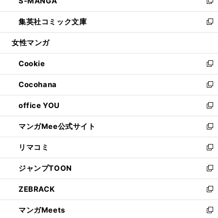
S-MANGA
く
で
ド
ィ
い
新
開
ウ
ン
ウ
し
集英社コミック文庫
く
で
ド
ィ
い
新
開
ウ
ン
ウ
し
女性マンガ
く
で
ド
ィ
い
開
ウ
ン
ウ
Cookie
く
で
ド
ィ
新
開
ウ
ン
し
Cocohana
く
で
ド
い
新
開
ウ
ウ
し
office YOU
く
で
ィ
い
新
開
ン
ウ
し
マンガMee公式サイト
く
ド
ィ
い
新
ウ
ン
ウ
し
リマコミ
で
ド
ィ
い
新
開
ウ
ン
ウ
し
ジャンプTOON
く
で
ド
ィ
い
新
開
ウ
ン
ウ
し
ZEBRACK
く
で
ド
ィ
い
新
開
ウ
ン
ウ
し
マンガMeets
く
で
ド
ィ
い
新