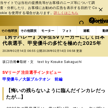
当サイトでは当社の提携先等がお客様のニーズ等について調
査・分析したり、お客様にお勧めの広告を表⽰する⽬的で Co
閉じ
okie を使⽤する場合があります。
詳しくはこちら
る
マイペ
web Sportiva (webスポルティーバ)
検索
メニュ
we
ー
その他球技の記事一覧
バレー
【男子バレー】大学生
b
ジ
その他球技
その他競技
モーター
フォト
連載
動
ス
【男子バレー】大学生SVリーガーにして日本
ポ
代表選手、甲斐優斗の多忙を極めた2025年
ル
テ
2026年02月14日 06:55 公開
2026年02月14日 06:58 更新
ィ
ー
坂口功将●取材・文 text by Kosuke Sakaguchi
バ
SVリーグ 注目選手インタビュー
甲斐優斗／大阪ブルテオン 前編
【悔いの残らないように臨んだインカレだっ
たが...】