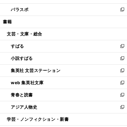
ウ
ン
ウ
し
パラスポ
で
ド
ィ
い
新
開
ウ
ン
ウ
し
書籍
く
で
ド
ィ
い
開
ウ
ン
ウ
文芸・文庫・総合
く
で
ド
ィ
開
ウ
ン
すばる
く
で
ド
新
開
ウ
し
小説すばる
く
で
い
新
開
ウ
し
集英社 文芸ステーション
く
ィ
い
新
ン
ウ
し
web 集英社文庫
ド
ィ
い
新
ウ
ン
ウ
し
青春と読書
で
ド
ィ
い
新
開
ウ
ン
ウ
し
アジア人物史
く
で
ド
ィ
い
新
開
ウ
ン
ウ
し
学芸・ノンフィクション・新書
く
で
ド
ィ
い
開
ウ
ン
ウ