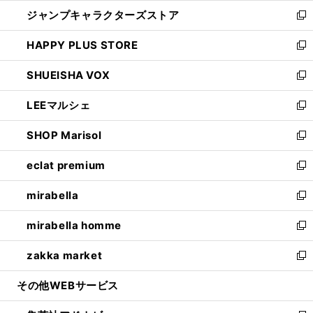
開
ウ
し
ジャンプキャラクターズストア
く
ィ
い
新
ン
ウ
し
HAPPY PLUS STORE
ド
ィ
い
新
ウ
ン
ウ
し
SHUEISHA VOX
で
ド
ィ
い
新
開
ウ
ン
ウ
し
LEEマルシェ
く
で
ド
ィ
い
新
開
ウ
ン
ウ
し
SHOP Marisol
く
で
ド
ィ
い
新
開
ウ
ン
ウ
し
eclat premium
く
で
ド
ィ
い
新
開
ウ
ン
ウ
し
mirabella
く
で
ド
ィ
い
新
開
ウ
ン
ウ
し
mirabella homme
く
で
ド
ィ
い
新
開
ウ
ン
ウ
し
zakka market
く
で
ド
ィ
い
新
開
ウ
ン
ウ
し
その他WEBサービス
く
で
ド
ィ
い
開
ウ
ン
ウ