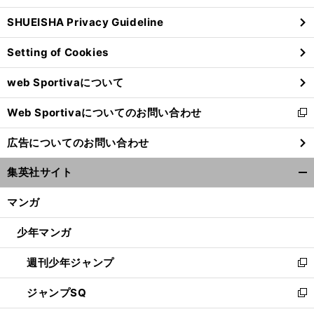
ウ
SHUEISHA Privacy Guideline
ィ
ン
Setting of Cookies
ド
ウ
web Sportivaについて
で
開
Web Sportivaについてのお問い合わせ
く
新
し
広告についてのお問い合わせ
い
ウ
集英社サイト
ィ
開
ン
く/
マンガ
ド
閉
ウ
じ
少年マンガ
で
る
開
週刊少年ジャンプ
く
新
し
ジャンプSQ
い
新
ウ
し