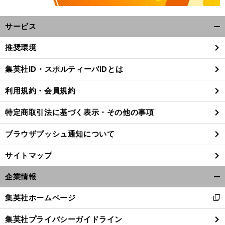
サービス
開
く/
推奨環境
閉
じ
集英社ID・スポルティーバIDとは
る
利用規約・会員規約
特定商取引法に基づく表示・その他の事項
ブラウザプッシュ通知について
サイトマップ
企業情報
開
く/
集英社ホームページ
新
閉
し
じ
集英社プライバシーガイドライン
い
る