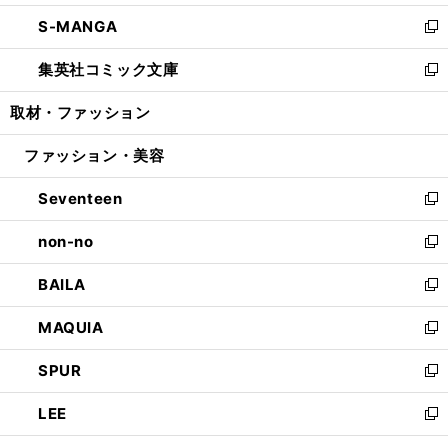
開
ウ
ン
ウ
し
S-MANGA
く
で
ド
ィ
い
新
開
ウ
ン
ウ
し
集英社コミック文庫
く
で
ド
ィ
い
新
開
ウ
ン
ウ
し
取材・ファッション
く
で
ド
ィ
い
開
ウ
ン
ウ
ファッション・美容
く
で
ド
ィ
開
ウ
ン
Seventeen
く
で
ド
新
開
ウ
し
non-no
く
で
い
新
開
ウ
し
BAILA
く
ィ
い
新
ン
ウ
し
MAQUIA
ド
ィ
い
新
ウ
ン
ウ
し
SPUR
で
ド
ィ
い
新
開
ウ
ン
ウ
し
LEE
く
で
ド
ィ
い
新
開
ウ
ン
ウ
し