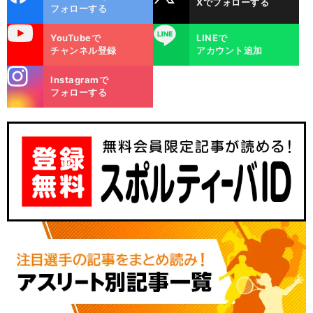
Xでフォローする
ok
フォローする
uTube
LINE
YouTubeで
LINEで
チャンネル登録
アカウント追加
stagra
Instagramで
m
フォローする
】
、
・
師
」
前
‼
へ
×SV