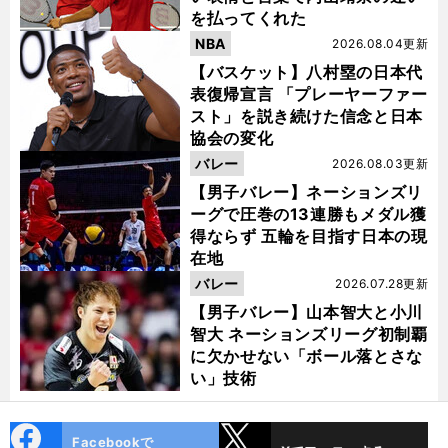
を払ってくれた
NBA
2026.08.04更新
【バスケット】八村塁の日本代
表復帰宣言 「プレーヤーファー
スト」を説き続けた信念と日本
協会の変化
バレー
2026.08.03更新
【男子バレー】ネーションズリ
ーグで圧巻の13連勝もメダル獲
得ならず 五輪を目指す日本の現
在地
バレー
2026.07.28更新
【男子バレー】山本智大と小川
智大 ネーションズリーグ初制覇
に欠かせない「ボール落とさな
い」技術
cebo
X
Facebookで