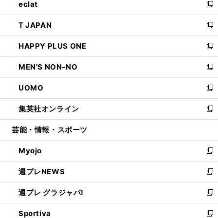
eclat
く
で
ド
ィ
い
新
開
ウ
ン
ウ
し
T JAPAN
く
で
ド
ィ
い
新
開
ウ
ン
ウ
し
HAPPY PLUS ONE
く
で
ド
ィ
い
新
開
ウ
ン
ウ
し
MEN'S NON-NO
く
で
ド
ィ
い
新
開
ウ
ン
ウ
し
UOMO
く
で
ド
ィ
い
新
開
ウ
ン
ウ
し
集英社オンライン
く
で
ド
ィ
い
新
開
ウ
ン
ウ
し
芸能・情報・スポーツ
く
で
ド
ィ
い
開
ウ
ン
ウ
Myojo
く
で
ド
ィ
新
開
ウ
ン
し
週プレNEWS
く
で
ド
い
新
開
ウ
ウ
し
週プレ グラジャパ!
く
で
ィ
い
新
開
ン
ウ
し
Sportiva
く
ド
ィ
い
新