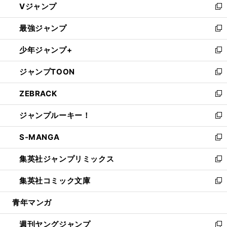
Vジャンプ
ィ
い
新
ン
ウ
し
最強ジャンプ
ド
ィ
い
新
ウ
ン
ウ
し
少年ジャンプ+
で
ド
ィ
い
新
開
ウ
ン
ウ
し
ジャンプTOON
く
で
ド
ィ
い
新
開
ウ
ン
ウ
し
ZEBRACK
く
で
ド
ィ
い
新
開
ウ
ン
ウ
し
ジャンプルーキー！
く
で
ド
ィ
い
新
開
ウ
ン
ウ
し
S-MANGA
く
で
ド
ィ
い
新
開
ウ
ン
ウ
し
集英社ジャンプリミックス
く
で
ド
ィ
い
新
開
ウ
ン
ウ
し
集英社コミック文庫
く
で
ド
ィ
い
新
開
ウ
ン
ウ
し
青年マンガ
く
で
ド
ィ
い
開
ウ
ン
ウ
週刊ヤングジャンプ
く
で
ド
ィ
新