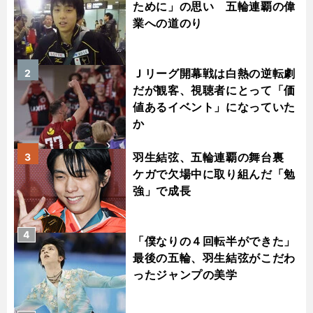
ために」の思い 五輪連覇の偉
業への道のり
Ｊリーグ開幕戦は白熱の逆転劇
2
だが観客、視聴者にとって「価
値あるイベント」になっていた
か
羽生結弦、五輪連覇の舞台裏
3
ケガで欠場中に取り組んだ「勉
強」で成長
4
「僕なりの４回転半ができた」
最後の五輪、羽生結弦がこだわ
ったジャンプの美学