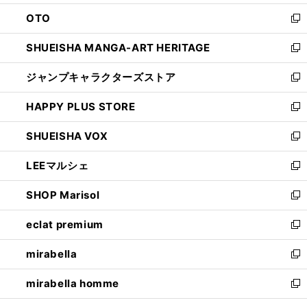
ウ
ン
OTO
で
ド
新
開
ウ
し
SHUEISHA MANGA-ART HERITAGE
く
で
い
新
開
ウ
し
ジャンプキャラクターズストア
く
ィ
い
新
ン
ウ
し
HAPPY PLUS STORE
ド
ィ
い
新
ウ
ン
ウ
し
SHUEISHA VOX
で
ド
ィ
い
新
開
ウ
ン
ウ
し
LEEマルシェ
く
で
ド
ィ
い
新
開
ウ
ン
ウ
し
SHOP Marisol
く
で
ド
ィ
い
新
開
ウ
ン
ウ
し
eclat premium
く
で
ド
ィ
い
新
開
ウ
ン
ウ
し
mirabella
く
で
ド
ィ
い
新
開
ウ
ン
ウ
し
mirabella homme
く
で
ド
ィ
い
新
開
ウ
ン
ウ
し