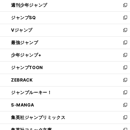
週刊少年ジャンプ
く
新
し
ジャンプSQ
い
新
ウ
し
Vジャンプ
ィ
い
新
ン
ウ
し
最強ジャンプ
ド
ィ
い
新
ウ
ン
ウ
し
少年ジャンプ+
で
ド
ィ
い
新
開
ウ
ン
ウ
し
ジャンプTOON
く
で
ド
ィ
い
新
開
ウ
ン
ウ
し
ZEBRACK
く
で
ド
ィ
い
新
開
ウ
ン
ウ
し
ジャンプルーキー！
く
で
ド
ィ
い
新
開
ウ
ン
ウ
し
S-MANGA
く
で
ド
ィ
い
新
開
ウ
ン
ウ
し
集英社ジャンプリミックス
く
で
ド
ィ
い
新
開
ウ
ン
ウ
し
集英社コミック文庫
く
で