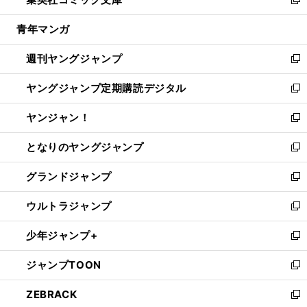
ド
ィ
い
新
開
ウ
ン
ウ
し
青年マンガ
く
で
ド
ィ
い
開
ウ
ン
ウ
週刊ヤングジャンプ
く
で
ド
ィ
新
開
ウ
ン
し
ヤングジャンプ定期購読デジタル
く
で
ド
い
新
開
ウ
ウ
し
ヤンジャン！
く
で
ィ
い
新
開
ン
ウ
し
となりのヤングジャンプ
く
ド
ィ
い
新
ウ
ン
ウ
し
グランドジャンプ
で
ド
ィ
い
新
開
ウ
ン
ウ
し
ウルトラジャンプ
く
で
ド
ィ
い
新
開
ウ
ン
ウ
し
少年ジャンプ+
く
で
ド
ィ
い
新
開
ウ
ン
ウ
し
ジャンプTOON
く
で
ド
ィ
い
新
開
ウ
ン
ウ
し
ZEBRACK
く
で
ド
ィ
い
新