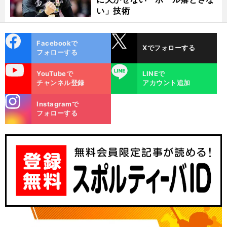
い」技術
cebo
X
Facebookで
Xでフォローする
ok
フォローする
uTube
LINE
YouTubeで
LINEで
チャンネル登録
アカウント追加
stagra
Instagramで
m
フォローする