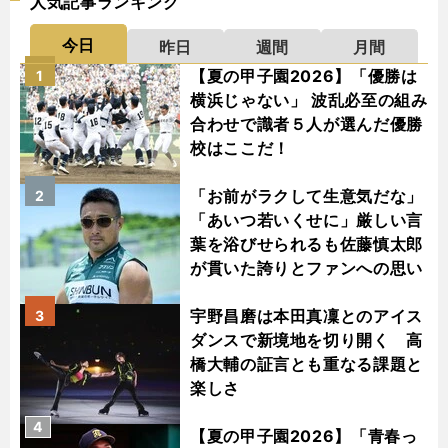
人気記事ランキング
今日
昨日
週間
月間
【夏の甲子園2026】「優勝は
1
横浜じゃない」 波乱必至の組み
合わせで識者５人が選んだ優勝
校はここだ！
「お前がラクして生意気だな」
2
「あいつ若いくせに」厳しい言
葉を浴びせられるも佐藤慎太郎
が貫いた誇りとファンへの思い
宇野昌磨は本田真凜とのアイス
3
ダンスで新境地を切り開く 高
橋大輔の証言とも重なる課題と
楽しさ
4
【夏の甲子園2026】「青春っ