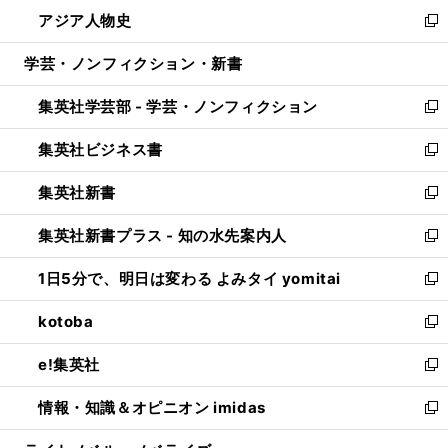
ン
ウ
し
アジア人物史
く
で
ド
ィ
い
新
開
ウ
ン
ウ
し
学芸・ノンフィクション・新書
く
で
ド
ィ
い
開
ウ
ン
ウ
集英社学芸部 - 学芸・ノンフィクション
く
で
ド
ィ
新
開
ウ
ン
し
集英社ビジネス書
く
で
ド
い
新
開
ウ
ウ
し
集英社新書
く
で
ィ
い
新
開
ン
ウ
し
集英社新書プラス - 知の水先案内人
く
ド
ィ
い
新
ウ
ン
ウ
し
1日5分で、明日は変わる よみタイ yomitai
で
ド
ィ
い
新
開
ウ
ン
ウ
し
kotoba
く
で
ド
ィ
い
新
開
ウ
ン
ウ
し
e!集英社
く
で
ド
ィ
い
新
開
ウ
ン
ウ
し
情報・知識＆オピニオン imidas
く
で
ド
ィ
い
新
開
ウ
ン
ウ
し