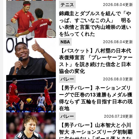
テニス
2026.08.04更新
錦織圭とダブルスを組んで「や
っぱ、すごいなこの人」 明る
い表情と言葉で内山靖崇の迷い
を払ってくれた
NBA
2026.08.04更新
【バスケット】八村塁の日本代
表復帰宣言 「プレーヤーファー
スト」を説き続けた信念と日本
協会の変化
バレー
2026.08.03更新
【男子バレー】ネーションズリ
ーグで圧巻の13連勝もメダル獲
得ならず 五輪を目指す日本の現
在地
バレー
2026.07.28更新
【男子バレー】山本智大と小川
智大 ネーションズリーグ初制覇
に欠かせない「ボール落とさな