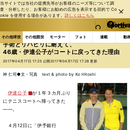
当サイトでは当社の提携先等がお客様のニーズ等について調
査・分析したり、お客様にお勧めの広告を表⽰する⽬的で Co
閉じ
okie を使⽤する場合があります。
詳しくはこちら
る
マイペ
web Sportiva (webスポルティーバ)
検索
メニュ
we
ー
その他球技の記事一覧
テニス
手術とリハビリに耐え
b
ジ
その他球技
その他競技
モーター
フォト
連載
動
ス
手術とリハビリに耐えて、
ポ
46歳・伊達公子がコートに戻ってきた理由
ル
テ
2017年04月17日 17:25 公開
2017年04月17日 17:28 更新
ィ
ー
神 仁司●文・写真 text & photo by Ko Hitoshi
バ
伊達公子
が１年３カ月ぶり
にテニスコートへ帰ってきた
――。
４月12日に「伊予銀行