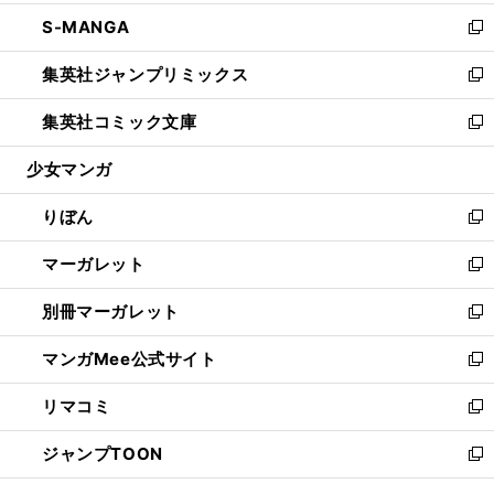
開
ウ
ン
ウ
し
S-MANGA
く
で
ド
ィ
い
新
開
ウ
ン
ウ
し
集英社ジャンプリミックス
く
で
ド
ィ
い
新
開
ウ
ン
ウ
し
集英社コミック文庫
く
で
ド
ィ
い
新
開
ウ
ン
ウ
し
少女マンガ
く
で
ド
ィ
い
開
ウ
ン
ウ
りぼん
く
で
ド
ィ
新
開
ウ
ン
し
マーガレット
く
で
ド
い
新
開
ウ
ウ
し
別冊マーガレット
く
で
ィ
い
新
開
ン
ウ
し
マンガMee公式サイト
く
ド
ィ
い
新
ウ
ン
ウ
し
リマコミ
で
ド
ィ
い
新
開
ウ
ン
ウ
し
ジャンプTOON
く
で
ド
ィ
い
新
開
ウ
ン
ウ
し