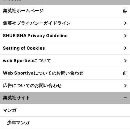
開
く/
集英社ホームページ
新
閉
し
じ
集英社プライバシーガイドライン
い
る
ウ
SHUEISHA Privacy Guideline
ィ
ン
Setting of Cookies
ド
ウ
web Sportivaについて
で
」
。
、
前
開
へ
19
35
Web Sportivaについてのお問い合わせ
く
新
し
広告についてのお問い合わせ
い
ウ
集英社サイト
ィ
開
ン
く/
マンガ
ド
閉
ウ
じ
少年マンガ
で
る
開