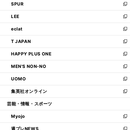
SPUR
で
ド
ィ
い
新
開
ウ
ン
ウ
し
LEE
く
で
ド
ィ
い
新
開
ウ
ン
ウ
し
eclat
く
で
ド
ィ
い
新
開
ウ
ン
ウ
し
T JAPAN
く
で
ド
ィ
い
新
開
ウ
ン
ウ
し
HAPPY PLUS ONE
く
で
ド
ィ
い
新
開
ウ
ン
ウ
し
MEN'S NON-NO
く
で
ド
ィ
い
新
開
ウ
ン
ウ
し
UOMO
く
で
ド
ィ
い
新
開
ウ
ン
ウ
し
集英社オンライン
く
で
ド
ィ
い
新
開
ウ
ン
ウ
し
芸能・情報・スポーツ
く
で
ド
ィ
い
開
ウ
ン
ウ
Myojo
く
で
ド
ィ
新
開
ウ
ン
し
週プレNEWS
く
で
ド
い
新