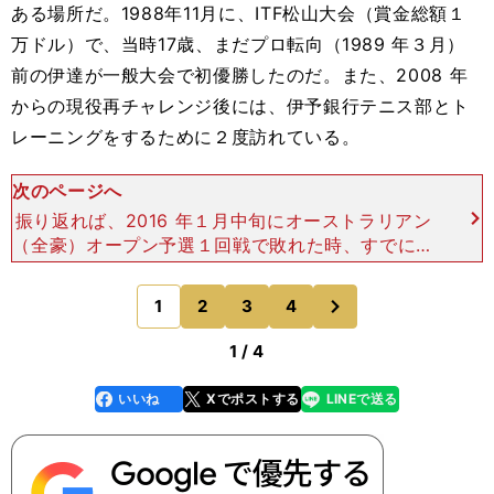
ある場所だ。1988年11月に、ITF松山大会（賞金総額１
万ドル）で、当時17歳、まだプロ転向（1989 年３月）
前の伊達が一般大会で初優勝したのだ。また、2008 年
からの現役再チャレンジ後には、伊予銀行テニス部とト
レーニングをするために２度訪れている。
次のページへ
振り返れば、2016 年１月中旬にオーストラリアン
（全豪）オープン予選１回戦で敗れた時、すでに亀
裂のあった左ひざの半月板をプレー中にさらに悪化
させて断裂。伊達が現役時代に一度もしたことがな
次
1
2
3
4
のページへ
かった手術を
1 / 4
いいね
Xでポストする
LINEで送る
line
faceboo
x
k