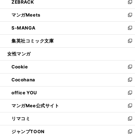
ZEBRACK
く
で
ド
ィ
い
新
開
ウ
ン
ウ
し
マンガMeets
く
で
ド
ィ
い
新
開
ウ
ン
ウ
し
S-MANGA
く
で
ド
ィ
い
新
開
ウ
ン
ウ
し
集英社コミック文庫
く
で
ド
ィ
い
新
開
ウ
ン
ウ
し
女性マンガ
く
で
ド
ィ
い
開
ウ
ン
ウ
Cookie
く
で
ド
ィ
新
開
ウ
ン
し
Cocohana
く
で
ド
い
新
開
ウ
ウ
し
office YOU
く
で
ィ
い
新
開
ン
ウ
し
マンガMee公式サイト
く
ド
ィ
い
新
ウ
ン
ウ
し
リマコミ
で
ド
ィ
い
新
開
ウ
ン
ウ
し
ジャンプTOON
く
で
ド
ィ
い
新