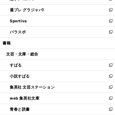
開
ウ
ウ
し
週プレ グラジャパ!
く
で
ィ
い
新
開
ン
ウ
し
Sportiva
く
ド
ィ
い
新
ウ
ン
ウ
し
パラスポ
で
ド
ィ
い
新
開
ウ
ン
ウ
し
書籍
く
で
ド
ィ
い
開
ウ
ン
ウ
文芸・文庫・総合
く
で
ド
ィ
開
ウ
ン
すばる
く
で
ド
新
開
ウ
し
小説すばる
く
で
い
新
開
ウ
し
集英社 文芸ステーション
く
ィ
い
新
ン
ウ
し
web 集英社文庫
ド
ィ
い
新
ウ
ン
ウ
し
青春と読書
で
ド
ィ
い
新
開
ウ