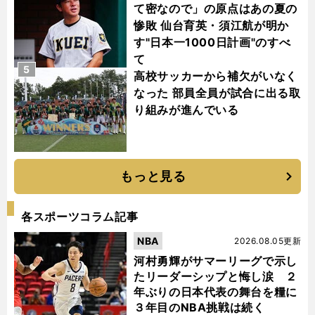
て密なので」の原点はあの夏の
惨敗 仙台育英・須江航が明か
す"日本一1000日計画"のすべ
て
5
高校サッカーから補欠がいなく
なった 部員全員が試合に出る取
り組みが進んでいる
もっと見る
各スポーツコラム記事
NBA
2026.08.05更新
河村勇輝がサマーリーグで示し
たリーダーシップと悔し涙 ２
年ぶりの日本代表の舞台を糧に
３年目のNBA挑戦は続く