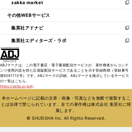
zakka market
く
で
ド
ィ
い
新
開
ウ
ン
ウ
し
その他WEBサービス
く
で
ド
ィ
い
開
ウ
ン
ウ
集英社アドナビ
く
で
ド
ィ
新
開
ウ
ン
し
集英社エディターズ・ラボ
く
で
ド
い
新
開
ウ
ウ
し
く
で
ィ
い
開
ン
ウ
ABJマークは、この電子書店・電子書籍配信サービスが、著作権者からコンテ
く
ド
ィ
ンツ使用許諾を得た正規版配信サービスであることを示す登録商標（登録番号
ウ
ン
第6091713号）です。ABJマークの詳細、ABJマークを掲示しているサービス
で
ド
の一覧はこちら。
開
ウ
https://aebs.or.jp/
新
く
で
し
い
開
本ホームページに記載の文章・画像・写真などを無断で複製するこ
ウ
く
とは法律で禁じられています。全ての著作権は株式会社 集英社に帰
ィ
属します。
ン
ド
© SHUEISHA Inc. All Rights Reserved.
ウ
で
開