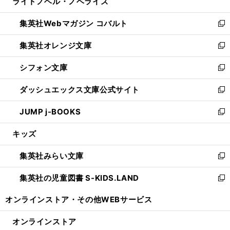
ライトノベル・ノベライズ
く
で
ド
ィ
い
開
ウ
ン
ウ
集英社Webマガジン コバルト
く
で
ド
ィ
新
開
ウ
ン
し
集英社オレンジ文庫
く
で
ド
い
新
開
ウ
ウ
し
シフォン文庫
く
で
ィ
い
新
開
ン
ウ
し
ダッシュエックス文庫公式サイト
く
ド
ィ
い
新
ウ
ン
ウ
し
JUMP j-BOOKS
で
ド
ィ
い
新
開
ウ
ン
ウ
し
キッズ
く
で
ド
ィ
い
開
ウ
ン
ウ
集英社みらい文庫
く
で
ド
ィ
新
開
ウ
ン
し
集英社の児童図書 S-KIDS.LAND
く
で
ド
い
新
開
ウ
ウ
し
オンラインストア・
その他WEBサービス
く
で
ィ
い
開
ン
ウ
オンラインストア
く
ド
ィ