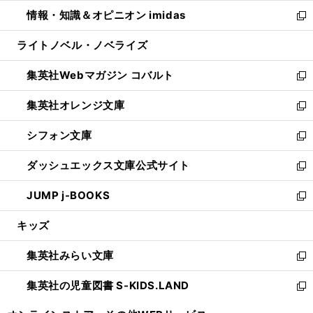
開
ウ
ン
ウ
し
情報・知識＆オピニオン imidas
く
で
ド
ィ
い
新
開
ウ
ン
ウ
し
ライトノベル・ノベライズ
く
で
ド
ィ
い
開
ウ
ン
ウ
集英社Webマガジン コバルト
く
で
ド
ィ
新
開
ウ
ン
し
集英社オレンジ文庫
く
で
ド
い
新
開
ウ
ウ
し
シフォン文庫
く
で
ィ
い
新
開
ン
ウ
し
ダッシュエックス文庫公式サイト
く
ド
ィ
い
新
ウ
ン
ウ
し
JUMP j-BOOKS
で
ド
ィ
い
新
開
ウ
ン
ウ
し
キッズ
く
で
ド
ィ
い
開
ウ
ン
ウ
集英社みらい文庫
く
で
ド
ィ
新
開
ウ
ン
し
集英社の児童図書 S-KIDS.LAND
く
で
ド
い
新
開
ウ
ウ
し