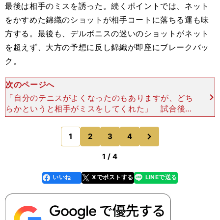
最後は相手のミスを誘った。続くポイントでは、ネット
をかすめた錦織のショットが相手コートに落ちる運も味
方する。最後も、デルボニスの迷いのショットがネット
を超えず、大方の予想に反し錦織が即座にブレークバッ
ク。
次のページへ
「自分のテニスがよくなったのもありますが、どち
らかというと相手がミスをしてくれた」 試合後、
錦織は安堵の表情を見せた。「ケガをしていても、
圭は最後までタフに戦ってくると思っていた。彼の
次
1
2
3
4
のページへ
ケガに気をとめな
1 / 4
いいね
Xでポストする
LINEで送る
line
faceboo
x
k