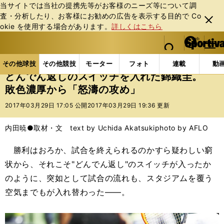
当サイトでは当社の提携先等がお客様のニーズ等について調
査・分析したり、お客様にお勧めの広告を表⽰する⽬的で Co
閉じ
okie を使⽤する場合があります。
詳しくはこちら
る
マイペ
web Sportiva (webスポルティーバ)
検索
メニュ
we
ー
その他球技の記事一覧
テニス
どんでん返しのスイ
b
ジ
その他球技
その他競技
モーター
フォト
連載
動
ス
どんでん返しのスイッチを入れた錦織圭。
ポ
敗色濃厚から「怒濤の攻め」
ル
テ
2017年03月29日 17:05 公開
2017年03月29日 19:36 更新
ィ
ー
内田暁●取材・文 text by Uchida Akatsuki
photo by AFLO
バ
勝利はおろか、試合を終えられるのかすら疑わしい窮
状から、それこそ"どんでん返し"のスイッチが入ったか
のように、突如として試合の流れも、スタジアムを覆う
空気までもが入れ替わった――。