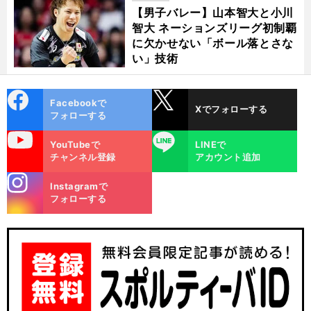
【男子バレー】山本智大と小川
智大 ネーションズリーグ初制覇
に欠かせない「ボール落とさな
い」技術
cebo
X
Facebookで
Xでフォローする
ok
フォローする
uTube
LINE
YouTubeで
LINEで
チャンネル登録
アカウント追加
stagra
Instagramで
m
フォローする