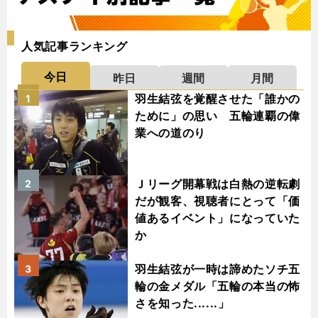
人気記事ランキング
今日
昨日
週間
月間
羽生結弦を覚醒させた「誰かの
1
ために」の思い 五輪連覇の偉
業への道のり
Ｊリーグ開幕戦は白熱の逆転劇
2
だが観客、視聴者にとって「価
値あるイベント」になっていた
か
羽生結弦が一時は諦めたソチ五
3
輪の金メダル「五輪の本当の怖
さを知った......」