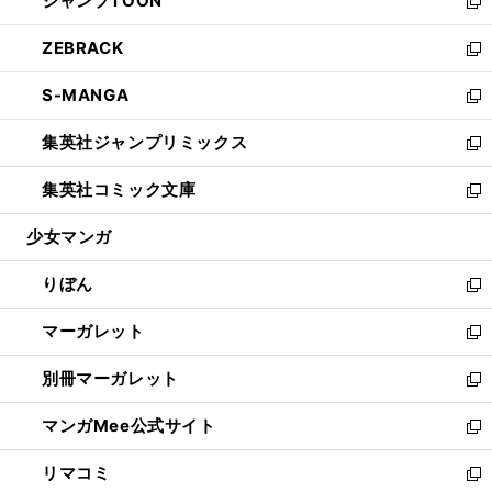
ジャンプTOON
く
で
ド
ィ
い
新
開
ウ
ン
ウ
し
ZEBRACK
く
で
ド
ィ
い
新
開
ウ
ン
ウ
し
S-MANGA
く
で
ド
ィ
い
新
開
ウ
ン
ウ
し
集英社ジャンプリミックス
く
で
ド
ィ
い
新
開
ウ
ン
ウ
し
集英社コミック文庫
く
で
ド
ィ
い
新
開
ウ
ン
ウ
し
少女マンガ
く
で
ド
ィ
い
開
ウ
ン
ウ
りぼん
く
で
ド
ィ
新
開
ウ
ン
し
マーガレット
く
で
ド
い
新
開
ウ
ウ
し
別冊マーガレット
く
で
ィ
い
新
開
ン
ウ
し
マンガMee公式サイト
く
ド
ィ
い
新
ウ
ン
ウ
し
リマコミ
で
ド
ィ
い
新