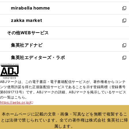
開
ウ
ン
ウ
し
mirabella homme
く
で
ド
ィ
い
新
開
ウ
ン
ウ
し
zakka market
く
で
ド
ィ
い
新
開
ウ
ン
ウ
し
その他WEBサービス
く
で
ド
ィ
い
開
ウ
ン
ウ
集英社アドナビ
く
で
ド
ィ
新
開
ウ
ン
し
集英社エディターズ・ラボ
く
で
ド
い
新
開
ウ
ウ
し
く
で
ィ
い
開
ン
ウ
ABJマークは、この電子書店・電子書籍配信サービスが、著作権者からコンテ
く
ド
ィ
ンツ使用許諾を得た正規版配信サービスであることを示す登録商標（登録番号
ウ
ン
第6091713号）です。ABJマークの詳細、ABJマークを掲示しているサービス
で
ド
の一覧はこちら。
開
ウ
https://aebs.or.jp/
新
く
で
し
い
開
本ホームページに記載の文章・画像・写真などを無断で複製するこ
ウ
く
とは法律で禁じられています。全ての著作権は株式会社 集英社に帰
ィ
属します。
ン