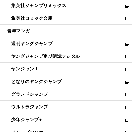
ウ
し
集英社ジャンプリミックス
く
で
ド
ィ
い
新
開
ウ
ン
ウ
し
集英社コミック文庫
く
で
ド
ィ
い
新
開
ウ
ン
ウ
し
青年マンガ
く
で
ド
ィ
い
開
ウ
ン
ウ
週刊ヤングジャンプ
く
で
ド
ィ
新
開
ウ
ン
し
ヤングジャンプ定期購読デジタル
く
で
ド
い
新
開
ウ
ウ
し
ヤンジャン！
く
で
ィ
い
新
開
ン
ウ
し
となりのヤングジャンプ
く
ド
ィ
い
新
ウ
ン
ウ
し
グランドジャンプ
で
ド
ィ
い
新
開
ウ
ン
ウ
し
ウルトラジャンプ
く
で
ド
ィ
い
新
開
ウ
ン
ウ
し
少年ジャンプ+
く
で
ド
ィ
い
新
開
ウ
ン
ウ
し