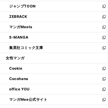
開
ウ
ン
ウ
し
ジャンプTOON
く
で
ド
ィ
い
新
開
ウ
ン
ウ
し
ZEBRACK
く
で
ド
ィ
い
新
開
ウ
ン
ウ
し
マンガMeets
く
で
ド
ィ
い
新
開
ウ
ン
ウ
し
S-MANGA
く
で
ド
ィ
い
新
開
ウ
ン
ウ
し
集英社コミック文庫
く
で
ド
ィ
い
新
開
ウ
ン
ウ
し
女性マンガ
く
で
ド
ィ
い
開
ウ
ン
ウ
Cookie
く
で
ド
ィ
新
開
ウ
ン
し
Cocohana
く
で
ド
い
新
開
ウ
ウ
し
office YOU
く
で
ィ
い
新
開
ン
ウ
し
マンガMee公式サイト
く
ド
ィ
い
新
ウ
ン
ウ
し