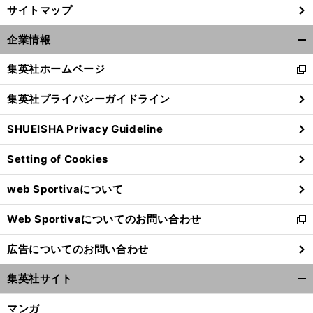
サイトマップ
。
あ
！
前
へ
企業情報
開
く/
集英社ホームページ
新
閉
し
じ
集英社プライバシーガイドライン
い
る
ウ
SHUEISHA Privacy Guideline
ィ
ン
Setting of Cookies
ド
ウ
web Sportivaについて
で
開
Web Sportivaについてのお問い合わせ
く
新
し
広告についてのお問い合わせ
い
ウ
集英社サイト
ィ
開
ン
く/
マンガ
ド