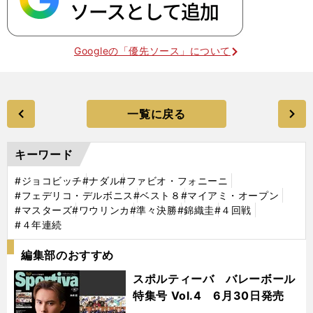
Googleの「優先ソース」について
一覧に戻る
キーワード
#ジョコビッチ
#ナダル
#ファビオ・フォニーニ
#フェデリコ・デルボニス
#ベスト８
#マイアミ・オープン
#マスターズ
#ワウリンカ
#準々決勝
#錦織圭
#４回戦
#４年連続
編集部のおすすめ
スポルティーバ バレーボール
特集号 Vol.4 6月30日発売