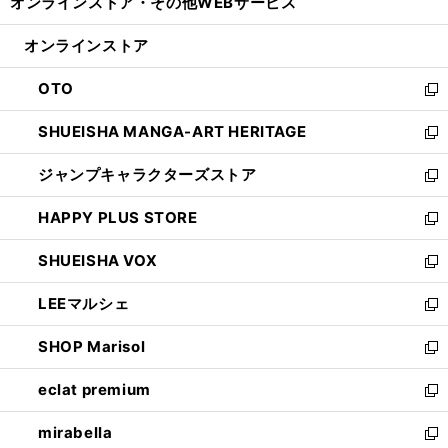
オンラインストア・
その他WEBサービス
く
で
ィ
い
開
ン
ウ
オンラインストア
く
ド
ィ
ウ
ン
OTO
で
ド
新
開
ウ
し
SHUEISHA MANGA-ART HERITAGE
く
で
い
新
開
ウ
し
ジャンプキャラクターズストア
く
ィ
い
新
ン
ウ
し
HAPPY PLUS STORE
ド
ィ
い
新
ウ
ン
ウ
し
SHUEISHA VOX
で
ド
ィ
い
新
開
ウ
ン
ウ
し
LEEマルシェ
く
で
ド
ィ
い
新
開
ウ
ン
ウ
し
SHOP Marisol
く
で
ド
ィ
い
新
開
ウ
ン
ウ
し
eclat premium
く
で
ド
ィ
い
新
開
ウ
ン
ウ
し
mirabella
く
で
ド
ィ
い
新