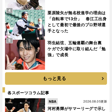
4
栗原陵矢が無名校進学の理由は
「自転車で13分」 春江工出身
として最初で最後のプロ野球選
手となった
5
羽生結弦、五輪連覇の舞台裏
ケガで欠場中に取り組んだ「勉
強」で成長
もっと見る
各スポーツコラム記事
NBA
2026.08.05更新
河村勇輝がサマーリーグで示し