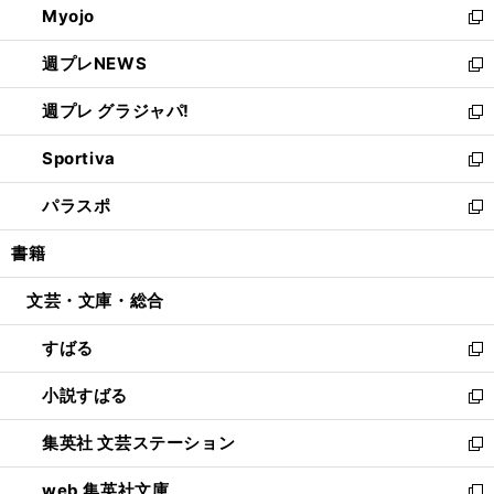
Myojo
く
で
ド
ィ
新
開
ウ
ン
し
週プレNEWS
く
で
ド
い
新
開
ウ
ウ
し
週プレ グラジャパ!
く
で
ィ
い
新
開
ン
ウ
し
Sportiva
く
ド
ィ
い
新
ウ
ン
ウ
し
パラスポ
で
ド
ィ
い
新
開
ウ
ン
ウ
し
書籍
く
で
ド
ィ
い
開
ウ
ン
ウ
文芸・文庫・総合
く
で
ド
ィ
開
ウ
ン
すばる
く
で
ド
新
開
ウ
し
小説すばる
く
で
い
新
開
ウ
し
集英社 文芸ステーション
く
ィ
い
新
ン
ウ
し
web 集英社文庫
ド
ィ