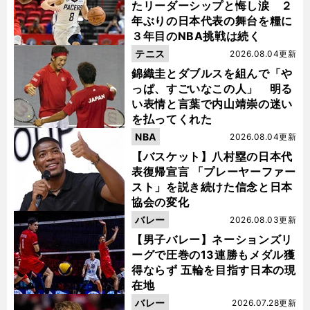
たリーダーシップと悔し涙 ２
年ぶりの日本代表の舞台を糧に
３年目のNBA挑戦は続く
テニス
2026.08.04更新
錦織圭とダブルスを組んで「や
っぱ、すごいなこの人」 明る
い表情と言葉で内山靖崇の迷い
を払ってくれた
NBA
2026.08.04更新
【バスケット】八村塁の日本代
表復帰宣言 「プレーヤーファー
スト」を説き続けた信念と日本
協会の変化
バレー
2026.08.03更新
【男子バレー】ネーションズリ
ーグで圧巻の13連勝もメダル獲
得ならず 五輪を目指す日本の現
在地
バレー
2026.07.28更新