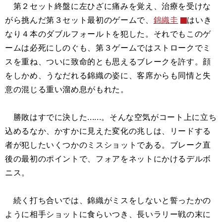
第２セット終盤に左ひざに痛みを覚え、治療を受けな
がら挑んだ第３セット最初のゲームで、
錦織圭
はいき
なり４本のダブルフォールトを犯した。それでもこのゲ
ームは必死にしのぐも、第３ゲームではストロークでミ
スを重ね、ついに致命的とも思えるブレークを許す。顔
をしかめ、うなだれる錦織の姿に、客席からも同情と失
意の混じる重い溜め息がもれた。
勝敗はすでに決した......。そんな空気がコート上に立ち
込めるなか、かすかに見えた変化の兆しは、リードする
者が犯したいくつかのミスショットである。ブレーク直
後の最初のポイントで、フォアをネットにかけるデルボ
ニス。
続く打ち合いでは、錦織がミスをしないと誓ったかの
ように相手ショットに食らいつき、長いラリー戦の末に