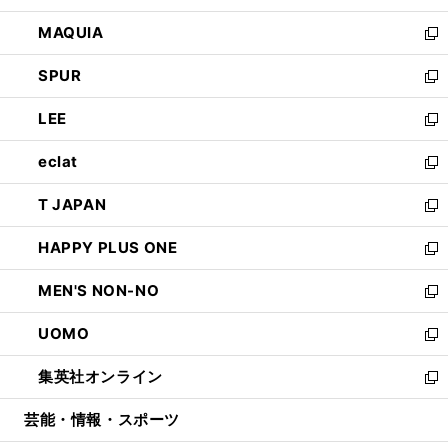
ン
ウ
し
MAQUIA
ド
ィ
い
新
ウ
ン
ウ
し
SPUR
で
ド
ィ
い
新
開
ウ
ン
ウ
し
LEE
く
で
ド
ィ
い
新
開
ウ
ン
ウ
し
eclat
く
で
ド
ィ
い
新
開
ウ
ン
ウ
し
T JAPAN
く
で
ド
ィ
い
新
開
ウ
ン
ウ
し
HAPPY PLUS ONE
く
で
ド
ィ
い
新
開
ウ
ン
ウ
し
MEN'S NON-NO
く
で
ド
ィ
い
新
開
ウ
ン
ウ
し
UOMO
く
で
ド
ィ
い
新
開
ウ
ン
ウ
し
集英社オンライン
く
で
ド
ィ
い
新
開
ウ
ン
ウ
し
芸能・情報・スポーツ
く
で
ド
ィ
い
開
ウ
ン
ウ