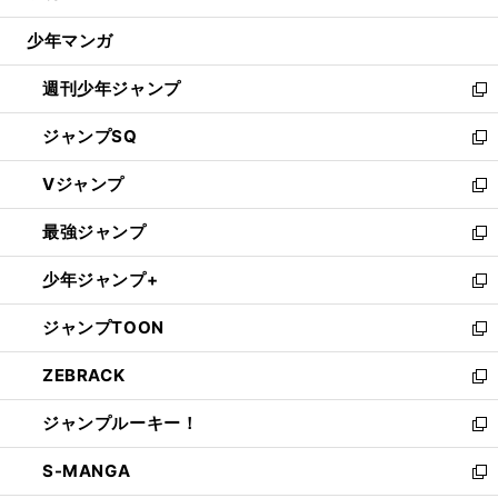
閉
ウ
じ
少年マンガ
で
る
開
週刊少年ジャンプ
く
新
し
ジャンプSQ
い
新
ウ
し
Vジャンプ
ィ
い
新
ン
ウ
し
最強ジャンプ
ド
ィ
い
新
ウ
ン
ウ
し
少年ジャンプ+
で
ド
ィ
い
新
開
ウ
ン
ウ
し
ジャンプTOON
く
で
ド
ィ
い
新
開
ウ
ン
ウ
し
ZEBRACK
く
で
ド
ィ
い
新
開
ウ
ン
ウ
し
ジャンプルーキー！
く
で
ド
ィ
い
新
開
ウ
ン
ウ
し
S-MANGA
く
で
ド
ィ
い
新
開
ウ
ン