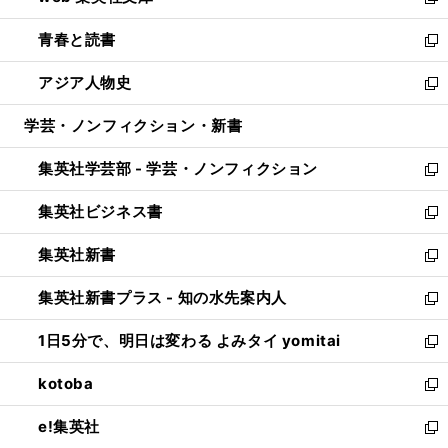
い
新
ウ
ン
ウ
し
青春と読書
で
ド
ィ
い
新
開
ウ
ン
ウ
し
アジア人物史
く
で
ド
ィ
い
新
開
ウ
ン
ウ
し
学芸・ノンフィクション・新書
く
で
ド
ィ
い
開
ウ
ン
ウ
集英社学芸部 - 学芸・ノンフィクション
く
で
ド
ィ
新
開
ウ
ン
し
集英社ビジネス書
く
で
ド
い
新
開
ウ
ウ
し
集英社新書
く
で
ィ
い
新
開
ン
ウ
し
集英社新書プラス - 知の水先案内人
く
ド
ィ
い
新
ウ
ン
ウ
し
1日5分で、明日は変わる よみタイ yomitai
で
ド
ィ
い
新
開
ウ
ン
ウ
し
kotoba
く
で
ド
ィ
い
新
開
ウ
ン
ウ
し
e!集英社
く
で
ド
ィ
い
新