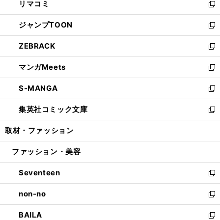
リマコミ
で
ド
ィ
い
新
開
ウ
ン
ウ
し
ジャンプTOON
く
で
ド
ィ
い
新
開
ウ
ン
ウ
し
ZEBRACK
く
で
ド
ィ
い
新
開
ウ
ン
ウ
し
マンガMeets
く
で
ド
ィ
い
新
開
ウ
ン
ウ
し
S-MANGA
く
で
ド
ィ
い
新
開
ウ
ン
ウ
し
集英社コミック文庫
く
で
ド
ィ
い
新
開
ウ
ン
ウ
し
取材・ファッション
く
で
ド
ィ
い
開
ウ
ン
ウ
ファッション・美容
く
で
ド
ィ
開
ウ
ン
Seventeen
く
で
ド
新
開
ウ
し
non-no
く
で
い
新
開
ウ
し
BAILA
く
ィ
い
新