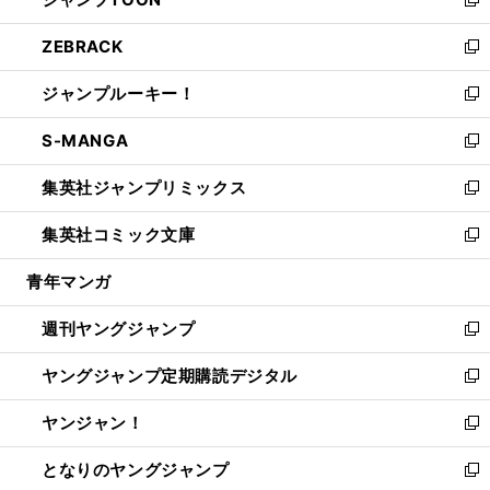
ド
ィ
い
新
開
ウ
ン
ウ
し
ZEBRACK
く
で
ド
ィ
い
新
開
ウ
ン
ウ
し
ジャンプルーキー！
く
で
ド
ィ
い
新
開
ウ
ン
ウ
し
S-MANGA
く
で
ド
ィ
い
新
開
ウ
ン
ウ
し
集英社ジャンプリミックス
く
で
ド
ィ
い
新
開
ウ
ン
ウ
し
集英社コミック文庫
く
で
ド
ィ
い
新
開
ウ
ン
ウ
し
青年マンガ
く
で
ド
ィ
い
開
ウ
ン
ウ
週刊ヤングジャンプ
く
で
ド
ィ
新
開
ウ
ン
し
ヤングジャンプ定期購読デジタル
く
で
ド
い
新
開
ウ
ウ
し
ヤンジャン！
く
で
ィ
い
新
開
ン
ウ
し
となりのヤングジャンプ
く
ド
ィ
い
新