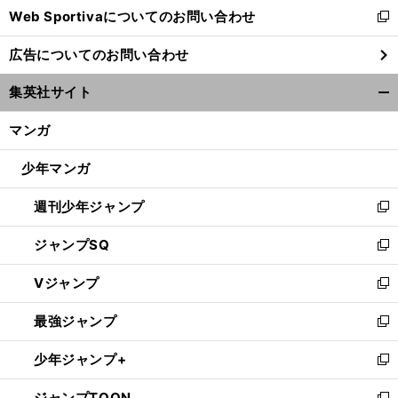
Web Sportivaについてのお問い合わせ
く
新
し
広告についてのお問い合わせ
い
ウ
集英社サイト
ィ
開
ン
く/
マンガ
ド
閉
ウ
じ
少年マンガ
で
る
開
週刊少年ジャンプ
く
新
し
ジャンプSQ
い
新
ウ
し
Vジャンプ
ィ
い
新
ン
ウ
し
最強ジャンプ
ド
ィ
い
新
ウ
ン
ウ
し
少年ジャンプ+
で
ド
ィ
い
新
開
ウ
ン
ウ
し
ジャンプTOON
く
で