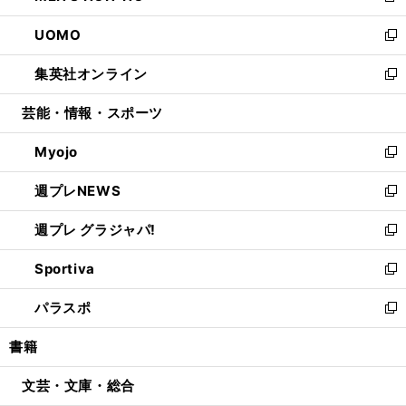
開
ウ
ン
ウ
し
UOMO
く
で
ド
ィ
い
新
開
ウ
ン
ウ
し
集英社オンライン
く
で
ド
ィ
い
新
開
ウ
ン
ウ
し
芸能・情報・スポーツ
く
で
ド
ィ
い
開
ウ
ン
ウ
Myojo
く
で
ド
ィ
新
開
ウ
ン
し
週プレNEWS
く
で
ド
い
新
開
ウ
ウ
し
週プレ グラジャパ!
く
で
ィ
い
新
開
ン
ウ
し
Sportiva
く
ド
ィ
い
新
ウ
ン
ウ
し
パラスポ
で
ド
ィ
い
新
開
ウ
ン
ウ
し
書籍
く
で
ド
ィ
い
開
ウ
ン
ウ
文芸・文庫・総合
く
で
ド
ィ
開
ウ