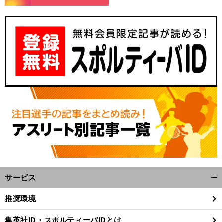
サービス
開
く/
推奨環境
閉
じ
集英社ID・スポルティーバIDとは