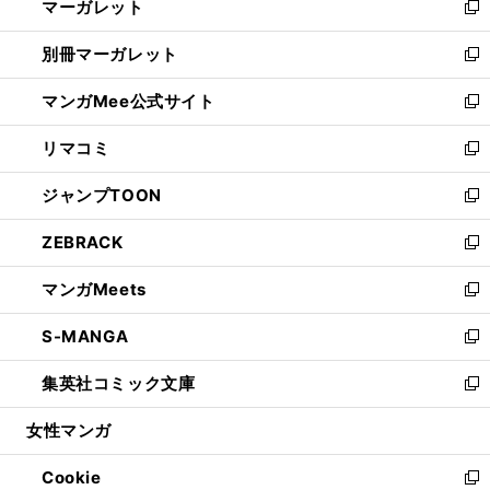
マーガレット
く
で
ド
い
新
開
ウ
ウ
し
別冊マーガレット
く
で
ィ
い
新
開
ン
ウ
し
マンガMee公式サイト
く
ド
ィ
い
新
ウ
ン
ウ
し
リマコミ
で
ド
ィ
い
新
開
ウ
ン
ウ
し
ジャンプTOON
く
で
ド
ィ
い
新
開
ウ
ン
ウ
し
ZEBRACK
く
で
ド
ィ
い
新
開
ウ
ン
ウ
し
マンガMeets
く
で
ド
ィ
い
新
開
ウ
ン
ウ
し
S-MANGA
く
で
ド
ィ
い
新
開
ウ
ン
ウ
し
集英社コミック文庫
く
で
ド
ィ
い
新
開
ウ
ン
ウ
し
女性マンガ
く
で
ド
ィ
い
開
ウ
ン
ウ
Cookie
く
で
ド
ィ
新