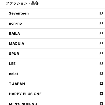
ファッション・美容
く
で
ド
ィ
開
ウ
ン
Seventeen
く
で
ド
新
開
ウ
し
non-no
く
で
い
新
開
ウ
し
BAILA
く
ィ
い
新
ン
ウ
し
MAQUIA
ド
ィ
い
新
ウ
ン
ウ
し
SPUR
で
ド
ィ
い
新
開
ウ
ン
ウ
し
LEE
く
で
ド
ィ
い
新
開
ウ
ン
ウ
し
eclat
く
で
ド
ィ
い
新
開
ウ
ン
ウ
し
T JAPAN
く
で
ド
ィ
い
新
開
ウ
ン
ウ
し
HAPPY PLUS ONE
く
で
ド
ィ
い
新
開
ウ
ン
ウ
し
MEN'S NON-NO
く
で
ド
ィ
い
新