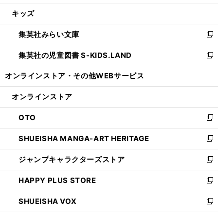
開
ウ
ン
ウ
し
キッズ
く
で
ド
ィ
い
開
ウ
ン
ウ
集英社みらい文庫
く
で
ド
ィ
新
開
ウ
ン
し
集英社の児童図書 S-KIDS.LAND
く
で
ド
い
新
開
ウ
ウ
し
オンラインストア・
その他WEBサービス
く
で
ィ
い
開
ン
ウ
オンラインストア
く
ド
ィ
ウ
ン
OTO
で
ド
新
開
ウ
し
SHUEISHA MANGA-ART HERITAGE
く
で
い
新
開
ウ
し
ジャンプキャラクターズストア
く
ィ
い
新
ン
ウ
し
HAPPY PLUS STORE
ド
ィ
い
新
ウ
ン
ウ
し
SHUEISHA VOX
で
ド
ィ
い
新
開
ウ
ン
ウ
し