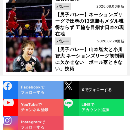
バレー
2026.08.03更新
【男子バレー】ネーションズリ
ーグで圧巻の13連勝もメダル獲
得ならず 五輪を目指す日本の現
在地
バレー
2026.07.28更新
【男子バレー】山本智大と小川
智大 ネーションズリーグ初制覇
に欠かせない「ボール落とさな
い」技術
cebo
X
Facebookで
Xでフォローする
ok
フォローする
uTube
LINE
YouTubeで
LINEで
チャンネル登録
アカウント追加
stagra
Instagramで
m
フォローする