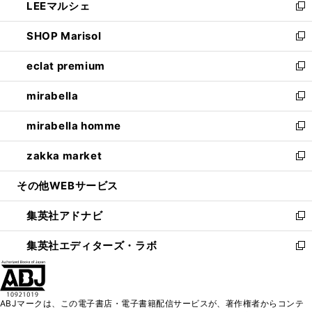
LEEマルシェ
く
で
ド
ィ
い
新
開
ウ
ン
ウ
し
SHOP Marisol
く
で
ド
ィ
い
新
開
ウ
ン
ウ
し
eclat premium
く
で
ド
ィ
い
新
開
ウ
ン
ウ
し
mirabella
く
で
ド
ィ
い
新
開
ウ
ン
ウ
し
mirabella homme
く
で
ド
ィ
い
新
開
ウ
ン
ウ
し
zakka market
く
で
ド
ィ
い
新
開
ウ
ン
ウ
し
その他WEBサービス
く
で
ド
ィ
い
開
ウ
ン
ウ
集英社アドナビ
く
で
ド
ィ
新
開
ウ
ン
し
集英社エディターズ・ラボ
く
で
ド
い
新
開
ウ
ウ
し
く
で
ィ
い
開
ン
ウ
ABJマークは、この電子書店・電子書籍配信サービスが、著作権者からコンテ
く
ド
ィ