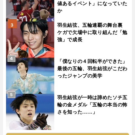
値あるイベント」になっていた
か
羽生結弦、五輪連覇の舞台裏
3
ケガで欠場中に取り組んだ「勉
強」で成長
4
「僕なりの４回転半ができた」
最後の五輪、羽生結弦がこだわ
ったジャンプの美学
5
羽生結弦が一時は諦めたソチ五
輪の金メダル「五輪の本当の怖
さを知った......」