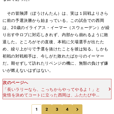
その冒険譚（ぼうけんたん）は、実は１回戦よりさら
に前の予選決勝から始まっている。この試合での西岡
は、20歳のイライアス・イーマー（スウェーデン）が繰
り出す中ロブに対応しきれず、内部から崩れるように敗
退した。ところがその直後、本戦に欠場選手が出たた
め、繰り上がりで予選を抜けたことを彼は知る。しかも
初戦の対戦相手は、今しがた敗れたばかりのイーマー
だ。期せずして訪れたリベンジの機に、無類の負けず嫌
いが燃えないはずはない。
次のページへ
「長いラリーなら、こっちからやってやるよ！」と
覚悟を決めてコートに立った西岡は、ふたたび中ロ
ブを多用する相手のボールにどこまでも食らいつ
き、最後はイーマーの心をへし折る。６－４、６－
次
1
2
3
4
のページへ
１のスコアには不釣