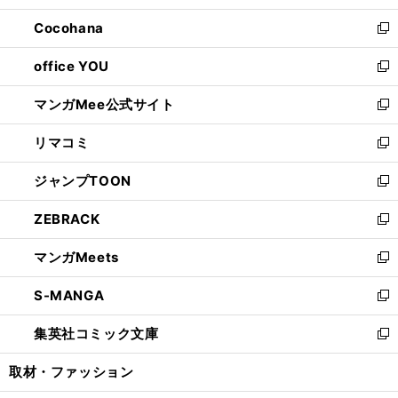
開
ウ
ン
し
Cocohana
く
で
ド
い
新
開
ウ
ウ
し
office YOU
く
で
ィ
い
新
開
ン
ウ
し
マンガMee公式サイト
く
ド
ィ
い
新
ウ
ン
ウ
し
リマコミ
で
ド
ィ
い
新
開
ウ
ン
ウ
し
ジャンプTOON
く
で
ド
ィ
い
新
開
ウ
ン
ウ
し
ZEBRACK
く
で
ド
ィ
い
新
開
ウ
ン
ウ
し
マンガMeets
く
で
ド
ィ
い
新
開
ウ
ン
ウ
し
S-MANGA
く
で
ド
ィ
い
新
開
ウ
ン
ウ
し
集英社コミック文庫
く
で
ド
ィ
い
新
開
ウ
ン
ウ
し
取材・ファッション
く
で
ド
ィ
い
開
ウ
ン
ウ