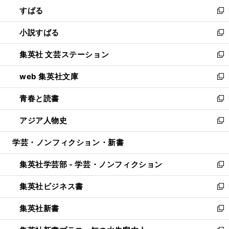
ン
すばる
く
で
ド
新
開
ウ
し
小説すばる
く
で
い
新
開
ウ
し
集英社 文芸ステーション
く
ィ
い
新
ン
ウ
し
web 集英社文庫
ド
ィ
い
新
ウ
ン
ウ
し
青春と読書
で
ド
ィ
い
新
開
ウ
ン
ウ
し
アジア人物史
く
で
ド
ィ
い
新
開
ウ
ン
ウ
し
学芸・ノンフィクション・新書
く
で
ド
ィ
い
開
ウ
ン
ウ
集英社学芸部 - 学芸・ノンフィクション
く
で
ド
ィ
新
開
ウ
ン
し
集英社ビジネス書
く
で
ド
い
新
開
ウ
ウ
し
集英社新書
く
で
ィ
い
新
開
ン
ウ
し