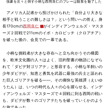
強豪を次々と倒す小柄な西岡良仁のプレーは観客を魅了した
アメリカ人記者から投げかけられた「自分より大きな
相手と戦うことの難しさは？」という問いへの答え。身
長170cmの
西岡良仁
がインディアンウェルズ・マスタ
ーズ２回戦で211cmのイボ・カロビッチ（クロアチア）
を破った後の、会見での一幕である。
小柄な挑戦者が大きな存在へと立ち向かうその構図
を、欧米文化圏の人々はよく、旧約聖書の物語になぞら
れて「ダビデ対ゴリアテ」と形容する。小柄な羊飼いの
少年ダビデが、知恵と勇気を武器に最強の兵士と謳われ
た巨人ゴリアテを破る――。その痛快な英雄譚（えいゆ
うたん）は、いつの時代も人々の心を躍らせる。インデ
ィアンウェルズ・マスターズで４回戦に到る西岡の戦い
も、ダビデが数々のゴリアテたちを破っていくかのよう
な旅であった。