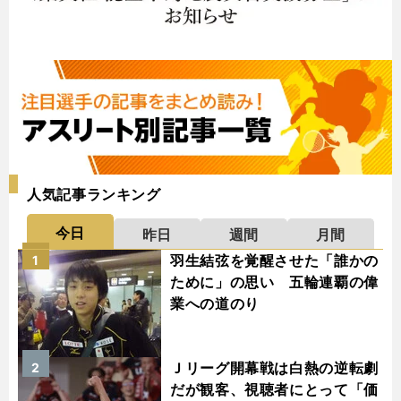
人気記事ランキング
今日
昨日
週間
月間
羽生結弦を覚醒させた「誰かの
1
ために」の思い 五輪連覇の偉
業への道のり
Ｊリーグ開幕戦は白熱の逆転劇
2
だが観客、視聴者にとって「価