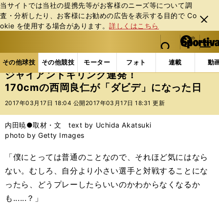
当サイトでは当社の提携先等がお客様のニーズ等について調
査・分析したり、お客様にお勧めの広告を表⽰する⽬的で Co
閉じ
okie を使⽤する場合があります。
詳しくはこちら
る
マイペ
web Sportiva (webスポルティーバ)
検索
メニュ
we
ー
その他球技の記事一覧
テニス
ジャイアントキリング
b
ジ
その他球技
その他競技
モーター
フォト
連載
動
ス
ジャイアントキリング連発！
ポ
170cmの西岡良仁が「ダビデ」になった日
ル
テ
2017年03月17日 18:04 公開
2017年03月17日 18:31 更新
ィ
ー
内田暁●取材・文 text by Uchida Akatsuki
バ
photo by Getty Images
「僕にとっては普通のことなので、それほど気にはなら
ない。むしろ、自分より小さい選手と対戦することにな
ったら、どうプレーしたらいいのかわからなくなるか
も......？」