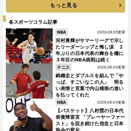
もっと見る
各スポーツコラム記事
NBA
2026.08.05更新
河村勇輝がサマーリーグで示し
たリーダーシップと悔し涙 ２
年ぶりの日本代表の舞台を糧に
３年目のNBA挑戦は続く
テニス
2026.08.04更新
錦織圭とダブルスを組んで「や
っぱ、すごいなこの人」 明る
い表情と言葉で内山靖崇の迷い
を払ってくれた
NBA
2026.08.04更新
【バスケット】八村塁の日本代
表復帰宣言 「プレーヤーファー
スト」を説き続けた信念と日本
協会の変化