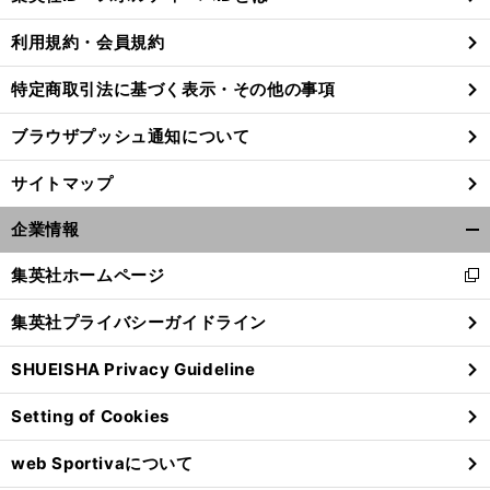
る
利用規約・会員規約
特定商取引法に基づく表示・その他の事項
、
。
ド
」
前
へ
ブラウザプッシュ通知について
サイトマップ
企業情報
開
く/
集英社ホームページ
新
閉
し
じ
集英社プライバシーガイドライン
い
る
ウ
SHUEISHA Privacy Guideline
ィ
ン
Setting of Cookies
ド
ウ
web Sportivaについて
で
開