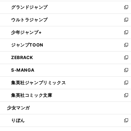
ウ
ン
ウ
し
グランドジャンプ
で
ド
ィ
い
新
開
ウ
ン
ウ
し
ウルトラジャンプ
く
で
ド
ィ
い
新
開
ウ
ン
ウ
し
少年ジャンプ+
く
で
ド
ィ
い
新
開
ウ
ン
ウ
し
ジャンプTOON
く
で
ド
ィ
い
新
開
ウ
ン
ウ
し
ZEBRACK
く
で
ド
ィ
い
新
開
ウ
ン
ウ
し
S-MANGA
く
で
ド
ィ
い
新
開
ウ
ン
ウ
し
集英社ジャンプリミックス
く
で
ド
ィ
い
新
開
ウ
ン
ウ
し
集英社コミック文庫
く
で
ド
ィ
い
新
開
ウ
ン
ウ
し
少女マンガ
く
で
ド
ィ
い
開
ウ
ン
ウ
りぼん
く
で
ド
ィ
新
開
ウ
ン
し