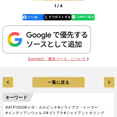
1 / 4
いいね
Xでポストする
LINEで送る
line
faceboo
x
k
Googleの「優先ソース」について
一覧に戻る
キーワード
#ATP1000
#イボ・カロビッチ
#イライアス・イーマー
#インディアンウェルズ
#ゴリアテ
#ジャイアントキリング