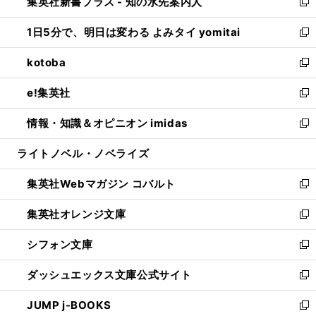
集英社新書プラス - 知の水先案内人
く
ド
ィ
い
新
ウ
ン
ウ
し
1日5分で、明日は変わる よみタイ yomitai
で
ド
ィ
い
新
開
ウ
ン
ウ
し
kotoba
く
で
ド
ィ
い
新
開
ウ
ン
ウ
し
e!集英社
く
で
ド
ィ
い
新
開
ウ
ン
ウ
し
情報・知識＆オピニオン imidas
く
で
ド
ィ
い
新
開
ウ
ン
ウ
し
ライトノベル・ノベライズ
く
で
ド
ィ
い
開
ウ
ン
ウ
集英社Webマガジン コバルト
く
で
ド
ィ
新
開
ウ
ン
し
集英社オレンジ文庫
く
で
ド
い
新
開
ウ
ウ
し
シフォン文庫
く
で
ィ
い
新
開
ン
ウ
し
ダッシュエックス文庫公式サイト
く
ド
ィ
い
新
ウ
ン
ウ
し
JUMP j-BOOKS
で
ド
ィ
い
新