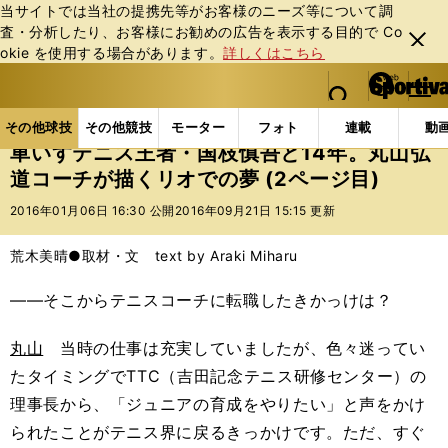
当サイトでは当社の提携先等がお客様のニーズ等について調
査・分析したり、お客様にお勧めの広告を表⽰する⽬的で Co
閉じ
okie を使⽤する場合があります。
詳しくはこちら
る
マイペ
web Sportiva (webスポルティーバ)
検索
メニュ
we
ー
その他球技の記事一覧
テニス
車いすテニス王者・国
b
ジ
その他球技
その他競技
モーター
フォト
連載
動
ス
車いすテニス王者・国枝慎吾と14年。丸山弘
ポ
道コーチが描くリオでの夢 (2ページ目)
ル
テ
2016年01月06日 16:30 公開
2016年09月21日 15:15 更新
ィ
ー
荒木美晴●取材・文 text by Araki Miharu
バ
――そこからテニスコーチに転職したきかっけは？
丸山
当時の仕事は充実していましたが、色々迷ってい
たタイミングでTTC（吉田記念テニス研修センター）の
理事長から、「ジュニアの育成をやりたい」と声をかけ
られたことがテニス界に戻るきっかけです。ただ、すぐ