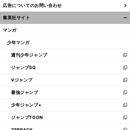
し
広告についてのお問い合わせ
い
ウ
集英社サイト
ィ
開
ン
く/
マンガ
ド
閉
ウ
じ
少年マンガ
で
る
開
週刊少年ジャンプ
く
新
し
ジャンプSQ
い
新
ウ
し
Vジャンプ
ィ
い
新
ン
ウ
し
最強ジャンプ
ド
ィ
い
新
ウ
ン
ウ
し
少年ジャンプ+
で
ド
ィ
い
新
開
ウ
ン
ウ
し
ジャンプTOON
く
で
ド
ィ
い
新
開
ウ
ン
ウ
し
ZEBRACK
く
で