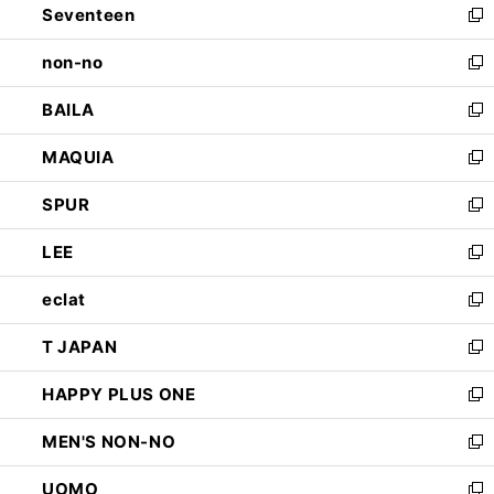
Seventeen
く
で
ド
新
開
ウ
し
non-no
く
で
い
新
開
ウ
し
BAILA
く
ィ
い
新
ン
ウ
し
MAQUIA
ド
ィ
い
新
ウ
ン
ウ
し
SPUR
で
ド
ィ
い
新
開
ウ
ン
ウ
し
LEE
く
で
ド
ィ
い
新
開
ウ
ン
ウ
し
eclat
く
で
ド
ィ
い
新
開
ウ
ン
ウ
し
T JAPAN
く
で
ド
ィ
い
新
開
ウ
ン
ウ
し
HAPPY PLUS ONE
く
で
ド
ィ
い
新
開
ウ
ン
ウ
し
MEN'S NON-NO
く
で
ド
ィ
い
新
開
ウ
ン
ウ
し
UOMO
く
で
ド
ィ
い
新