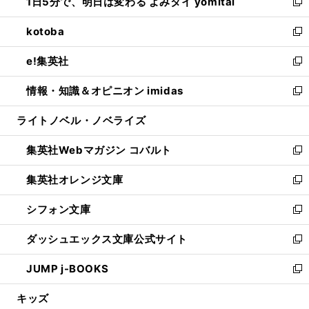
1日5分で、明日は変わる よみタイ yomitai
で
ド
ィ
い
新
開
ウ
ン
ウ
し
kotoba
く
で
ド
ィ
い
新
開
ウ
ン
ウ
し
e!集英社
く
で
ド
ィ
い
新
開
ウ
ン
ウ
し
情報・知識＆オピニオン imidas
く
で
ド
ィ
い
新
開
ウ
ン
ウ
し
ライトノベル・ノベライズ
く
で
ド
ィ
い
開
ウ
ン
ウ
集英社Webマガジン コバルト
く
で
ド
ィ
新
開
ウ
ン
し
集英社オレンジ文庫
く
で
ド
い
新
開
ウ
ウ
し
シフォン文庫
く
で
ィ
い
新
開
ン
ウ
し
ダッシュエックス文庫公式サイト
く
ド
ィ
い
新
ウ
ン
ウ
し
JUMP j-BOOKS
で
ド
ィ
い
新
開
ウ
ン
ウ
し
キッズ
く
で
ド
ィ
い