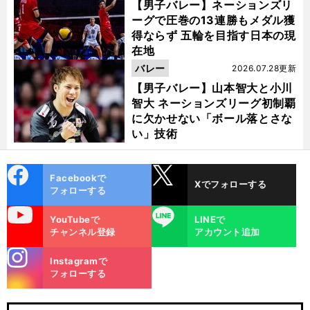
【男子バレー】ネーションズリ
ーグで圧巻の13連勝もメダル獲
得ならず 五輪を目指す日本の現
在地
バレー
2026.07.28更新
【男子バレー】山本智大と小川
智大 ネーションズリーグ初制覇
に欠かせない「ボール落とさな
い」技術
cebo
X
Facebookで
Xでフォローする
ok
フォローする
uTube
LINE
YouTubeで
LINEで
チャンネル登録
アカウント追加
stagra
Instagramで
m
フォローする