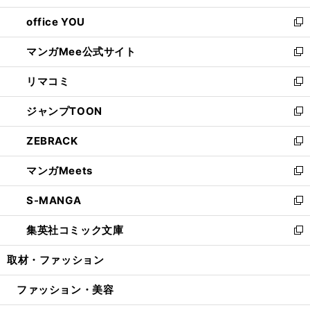
開
ウ
ウ
し
office YOU
く
で
ィ
い
新
開
ン
ウ
し
マンガMee公式サイト
く
ド
ィ
い
新
ウ
ン
ウ
し
リマコミ
で
ド
ィ
い
新
開
ウ
ン
ウ
し
ジャンプTOON
く
で
ド
ィ
い
新
開
ウ
ン
ウ
し
ZEBRACK
く
で
ド
ィ
い
新
開
ウ
ン
ウ
し
マンガMeets
く
で
ド
ィ
い
新
開
ウ
ン
ウ
し
S-MANGA
く
で
ド
ィ
い
新
開
ウ
ン
ウ
し
集英社コミック文庫
く
で
ド
ィ
い
新
開
ウ
ン
ウ
し
取材・ファッション
く
で
ド
ィ
い
開
ウ
ン
ウ
ファッション・美容
く
で
ド
ィ
開
ウ
ン