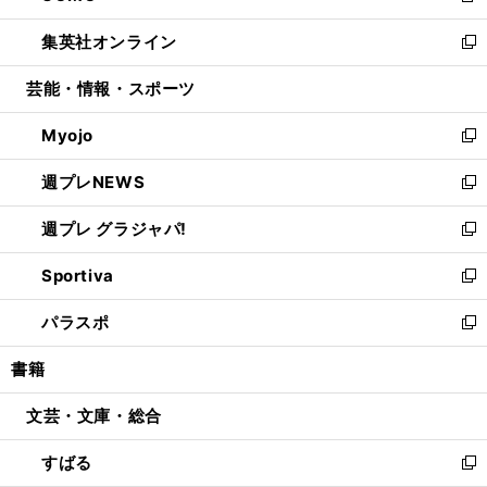
開
ウ
ン
ウ
し
集英社オンライン
く
で
ド
ィ
い
新
開
ウ
ン
ウ
し
芸能・情報・スポーツ
く
で
ド
ィ
い
開
ウ
ン
ウ
Myojo
く
で
ド
ィ
新
開
ウ
ン
し
週プレNEWS
く
で
ド
い
新
開
ウ
ウ
し
週プレ グラジャパ!
く
で
ィ
い
新
開
ン
ウ
し
Sportiva
く
ド
ィ
い
新
ウ
ン
ウ
し
パラスポ
で
ド
ィ
い
新
開
ウ
ン
ウ
し
書籍
く
で
ド
ィ
い
開
ウ
ン
ウ
文芸・文庫・総合
く
で
ド
ィ
開
ウ
ン
すばる
く
で
ド
新
開
ウ