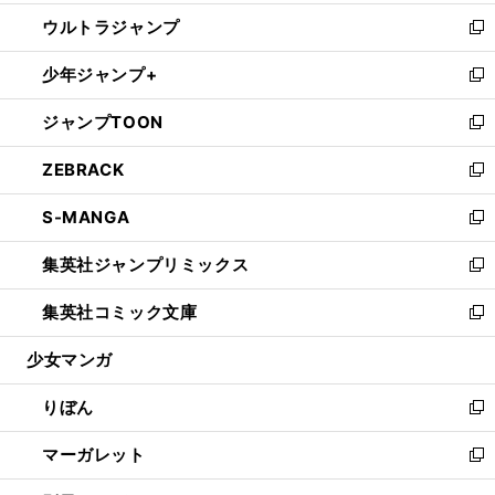
開
ウ
ン
ウ
し
ウルトラジャンプ
く
で
ド
ィ
い
新
開
ウ
ン
ウ
し
少年ジャンプ+
く
で
ド
ィ
い
新
開
ウ
ン
ウ
し
ジャンプTOON
く
で
ド
ィ
い
新
開
ウ
ン
ウ
し
ZEBRACK
く
で
ド
ィ
い
新
開
ウ
ン
ウ
し
S-MANGA
く
で
ド
ィ
い
新
開
ウ
ン
ウ
し
集英社ジャンプリミックス
く
で
ド
ィ
い
新
開
ウ
ン
ウ
し
集英社コミック文庫
く
で
ド
ィ
い
新
開
ウ
ン
ウ
し
少女マンガ
く
で
ド
ィ
い
開
ウ
ン
ウ
りぼん
く
で
ド
ィ
新
開
ウ
ン
し
マーガレット
く
で
ド
い
新
開
ウ
ウ
し