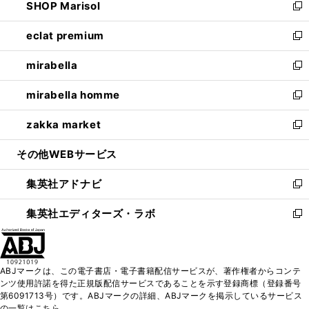
SHOP Marisol
く
で
ド
ィ
い
新
開
ウ
ン
ウ
し
eclat premium
く
で
ド
ィ
い
新
開
ウ
ン
ウ
し
mirabella
く
で
ド
ィ
い
新
開
ウ
ン
ウ
し
mirabella homme
く
で
ド
ィ
い
新
開
ウ
ン
ウ
し
zakka market
く
で
ド
ィ
い
新
開
ウ
ン
ウ
し
その他WEBサービス
く
で
ド
ィ
い
開
ウ
ン
ウ
集英社アドナビ
く
で
ド
ィ
新
開
ウ
ン
し
集英社エディターズ・ラボ
く
で
ド
い
新
開
ウ
ウ
し
く
で
ィ
い
開
ン
ウ
ABJマークは、この電子書店・電子書籍配信サービスが、著作権者からコンテ
く
ド
ィ
ンツ使用許諾を得た正規版配信サービスであることを示す登録商標（登録番号
ウ
ン
第6091713号）です。ABJマークの詳細、ABJマークを掲示しているサービス
で
ド
の一覧はこちら。