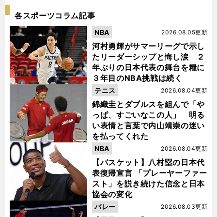
各スポーツコラム記事
NBA
2026.08.05更新
河村勇輝がサマーリーグで示し
たリーダーシップと悔し涙 ２
年ぶりの日本代表の舞台を糧に
３年目のNBA挑戦は続く
テニス
2026.08.04更新
錦織圭とダブルスを組んで「や
っぱ、すごいなこの人」 明る
い表情と言葉で内山靖崇の迷い
を払ってくれた
NBA
2026.08.04更新
【バスケット】八村塁の日本代
表復帰宣言 「プレーヤーファー
スト」を説き続けた信念と日本
協会の変化
バレー
2026.08.03更新