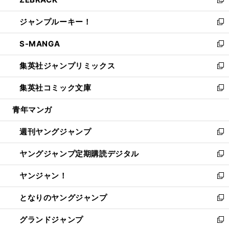
ド
ィ
い
新
開
ウ
ン
ウ
し
ジャンプルーキー！
く
で
ド
ィ
い
新
開
ウ
ン
ウ
し
S-MANGA
く
で
ド
ィ
い
新
開
ウ
ン
ウ
し
集英社ジャンプリミックス
く
で
ド
ィ
い
新
開
ウ
ン
ウ
し
集英社コミック文庫
く
で
ド
ィ
い
新
開
ウ
ン
ウ
し
青年マンガ
く
で
ド
ィ
い
開
ウ
ン
ウ
週刊ヤングジャンプ
く
で
ド
ィ
新
開
ウ
ン
し
ヤングジャンプ定期購読デジタル
く
で
ド
い
新
開
ウ
ウ
し
ヤンジャン！
く
で
ィ
い
新
開
ン
ウ
し
となりのヤングジャンプ
く
ド
ィ
い
新
ウ
ン
ウ
し
グランドジャンプ
で
ド
ィ
い
新