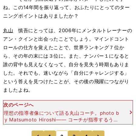
ね。この14年間を振り返って、おふたりにとってのター
ニングポイントはありましたか？
丸山
慎吾にとっては、2006年にメンタルトレーナーの
アン・クインと出会ったことでしょう。マインドコント
ロールの仕方を覚えたことで、世界ランキング７位か
ら、その年の末には３位に。また、ナンバー１になると
誰の背中も見えなくなって、自分を見失う時期もありま
した。それでも、迷いながら「自分にチャレンジする」
という答えを見つけたことが、その後の飛躍につながり
ましたよね。
次のページへ
理想の指導者像について語る丸山コーチ。photo b
y Matsumoto Hiroshi―― コーチが指導するうえ
で大事にしていることは何ですか？丸山 低年齢の
子どもには目標を見つけてあげるという
次