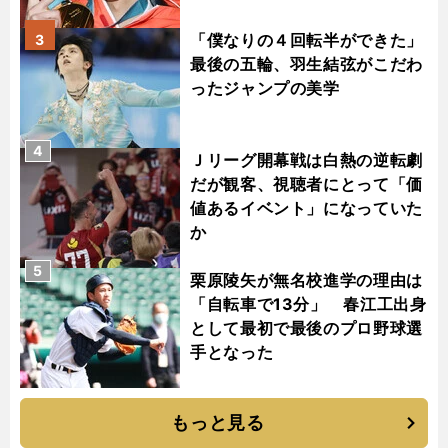
「僕なりの４回転半ができた」
3
最後の五輪、羽生結弦がこだわ
ったジャンプの美学
4
Ｊリーグ開幕戦は白熱の逆転劇
だが観客、視聴者にとって「価
値あるイベント」になっていた
か
5
栗原陵矢が無名校進学の理由は
「自転車で13分」 春江工出身
として最初で最後のプロ野球選
手となった
もっと見る