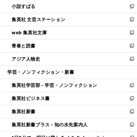
し
小説すばる
く
で
い
新
開
ウ
し
集英社 文芸ステーション
く
ィ
い
新
ン
ウ
し
web 集英社文庫
ド
ィ
い
新
ウ
ン
ウ
し
青春と読書
で
ド
ィ
い
新
開
ウ
ン
ウ
し
アジア人物史
く
で
ド
ィ
い
新
開
ウ
ン
ウ
し
学芸・ノンフィクション・新書
く
で
ド
ィ
い
開
ウ
ン
ウ
集英社学芸部 - 学芸・ノンフィクション
く
で
ド
ィ
新
開
ウ
ン
し
集英社ビジネス書
く
で
ド
い
新
開
ウ
ウ
し
集英社新書
く
で
ィ
い
新
開
ン
ウ
し
集英社新書プラス - 知の水先案内人
く
ド
ィ
い
新
ウ
ン
ウ
し