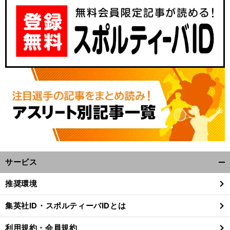
サービス
開
く/
推奨環境
閉
じ
集英社ID・スポルティーバIDとは
る
利用規約・会員規約