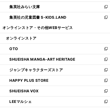
開
ウ
ン
ウ
集英社みらい文庫
く
で
ド
ィ
新
開
ウ
ン
し
集英社の児童図書 S-KIDS.LAND
く
で
ド
い
新
開
ウ
ウ
し
オンラインストア・
その他WEBサービス
く
で
ィ
い
開
ン
ウ
オンラインストア
く
ド
ィ
ウ
ン
OTO
で
ド
新
開
ウ
し
SHUEISHA MANGA-ART HERITAGE
く
で
い
新
開
ウ
し
ジャンプキャラクターズストア
く
ィ
い
新
ン
ウ
し
HAPPY PLUS STORE
ド
ィ
い
新
ウ
ン
ウ
し
SHUEISHA VOX
で
ド
ィ
い
新
開
ウ
ン
ウ
し
LEEマルシェ
く
で
ド
ィ
い
新
開
ウ
ン
ウ
し