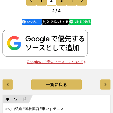
1
2
3
4
のページへ
のページへ
前
2 / 4
いいね
Xでポストする
LINEで送る
line
faceboo
x
k
Googleの「優先ソース」について
一覧に戻る
キーワード
#丸山弘道
#国枝慎吾
#車いすテニス