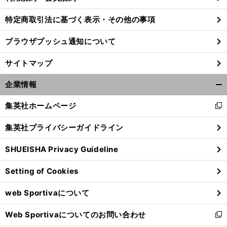
特定商取引法に基づく表示・その他の事項
ブラウザプッシュ通知について
サイトマップ
企業情報
開
く/
集英社ホームページ
新
閉
し
じ
集英社プライバシーガイドライン
い
る
ウ
SHUEISHA Privacy Guideline
ィ
前
へ
ン
Setting of Cookies
ド
ウ
web Sportivaについて
で
開
Web Sportivaについてのお問い合わせ
く
新