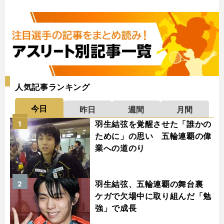
人気記事ランキング
今日
昨日
週間
月間
羽生結弦を覚醒させた「誰かの
1
ために」の思い 五輪連覇の偉
業への道のり
羽生結弦、五輪連覇の舞台裏
2
ケガで欠場中に取り組んだ「勉
強」で成長