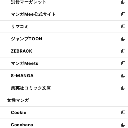
別冊マーガレット
く
で
ィ
い
新
開
ン
ウ
し
マンガMee公式サイト
く
ド
ィ
い
新
ウ
ン
ウ
し
リマコミ
で
ド
ィ
い
新
開
ウ
ン
ウ
し
ジャンプTOON
く
で
ド
ィ
い
新
開
ウ
ン
ウ
し
ZEBRACK
く
で
ド
ィ
い
新
開
ウ
ン
ウ
し
マンガMeets
く
で
ド
ィ
い
新
開
ウ
ン
ウ
し
S-MANGA
く
で
ド
ィ
い
新
開
ウ
ン
ウ
し
集英社コミック文庫
く
で
ド
ィ
い
新
開
ウ
ン
ウ
し
女性マンガ
く
で
ド
ィ
い
開
ウ
ン
ウ
Cookie
く
で
ド
ィ
新
開
ウ
ン
し
Cocohana
く
で
ド
い
新