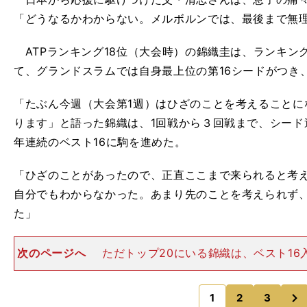
「どうなるかわからない。メルボルンでは、最後まで無
ATPランキング18位（大会時）の錦織圭は、ランキン
て、グランドスラムでは自身最上位の第16シードがつき
「たぶん今週（大会第1週）はひざのことを考えることに
ります」と語った錦織は、1回戦から３回戦まで、シード
年連続のベスト16に駒を進めた。
「ひざのことがあったので、正直ここまで来られると考
自分でもわからなかった。あまり先のことを考えられず
た」
次のページへ
ただトップ20にいる錦織は、ベスト16
け止め、4回戦から本当の実力が試されることを自覚し
意味でそんなに嬉しくないというか、舞い上がって
次
か......。今まで
1
2
3
のページへ