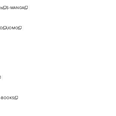
ド
ン
く
ウ
ウ
ド
s
S-MANGA
新
新
ィ
で
ウ
し
し
ン
開
で
い
い
ド
く
開
ウ
ウ
ウ
NO
UOMO
く
新
新
ィ
ィ
で
し
し
ン
ン
開
い
い
ド
ド
く
ウ
ウ
ウ
ウ
ィ
ィ
で
で
ン
ン
開
開
ド
ド
く
く
ウ
ウ
で
で
開
開
く
く
し
い
ウ
j-BOOKS
新
ィ
し
ン
い
ド
ウ