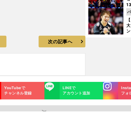
1
ら
バ
の
【
大
ン
か
次の記事へ
さ
Instagra
LINE
YouTubeで
LINEで
Inst
m
チャンネル登録
アカウント追加
フォ