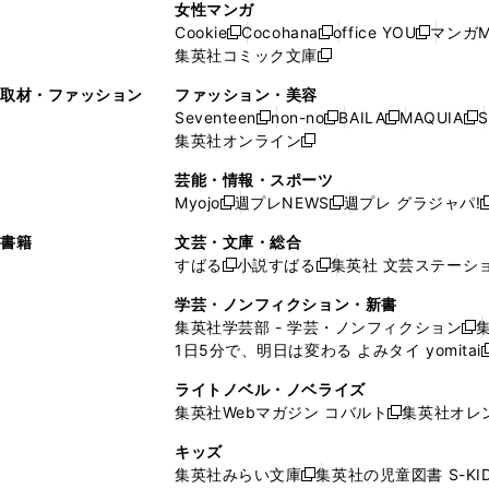
ン
ド
ン
女性マンガ
開
く
く
開
ウ
い
ウ
い
ド
ウ
ド
Cookie
Cocohana
office YOU
マンガM
く
く
新
新
新
ィ
ウ
ィ
ウ
ウ
で
ウ
集英社コミック文庫
し
新
し
し
ン
ィ
ン
ィ
で
開
で
い
し
い
い
ド
ン
ド
ン
取材・ファッション
ファッション・美容
開
く
開
ウ
い
ウ
ウ
ウ
ド
ウ
ド
Seventeen
non-no
BAILA
MAQUIA
S
く
く
新
新
新
新
ィ
ウ
ィ
ィ
で
ウ
で
ウ
集英社オンライン
し
新
し
し
し
ン
ィ
ン
ン
開
で
開
で
い
し
い
い
い
ド
ン
ド
ド
芸能・情報・スポーツ
く
開
く
開
ウ
い
ウ
ウ
ウ
ウ
ド
ウ
ウ
Myojo
週プレNEWS
週プレ グラジャパ!
く
く
新
新
新
ィ
ウ
ィ
ィ
ィ
で
ウ
で
で
し
し
ン
ィ
ン
ン
ン
書籍
文芸・文庫・総合
開
で
開
開
い
い
ド
ン
ド
ド
ド
すばる
小説すばる
集英社 文芸ステーシ
く
開
く
く
新
新
ウ
ウ
ウ
ド
ウ
ウ
ウ
く
し
し
ィ
ィ
学芸・ノンフィクション・新書
で
ウ
で
で
で
い
い
ン
ン
集英社学芸部 - 学芸・ノンフィクション
開
で
開
開
開
新
ウ
ウ
ド
ド
1日5分で、明日は変わる よみタイ yomitai
く
開
く
く
く
し
新
ィ
ィ
ウ
ウ
く
い
ン
ン
ライトノベル・ノベライズ
で
で
ウ
ド
ド
集英社Webマガジン コバルト
集英社オレ
開
開
新
ィ
ウ
ウ
く
く
し
ン
キッズ
で
で
い
ド
集英社みらい文庫
集英社の児童図書 S-KID
開
開
新
ウ