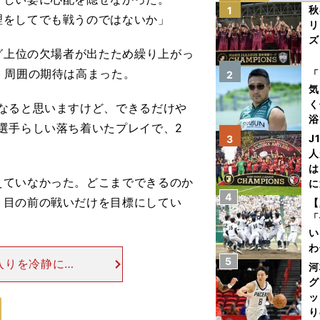
秋
1
理をしてでも戦うのではないか」
リ
ズ
グ上位の欠場者が出たため繰り上がっ
を
、周囲の期待は高まった。
「
2
気
く
なると思いますけど、できるだけや
浴
選手らしい落ち着いたプレイで、2
太
J
3
ァ
人
は
えていなかった。どこまでできるのか
に
4
と
、目の前の戦いだけを目標にしてい
【
「
い
わ
5
入りを冷静に受
だ
河
ていた。「いい
グ
いないという
ッ
り