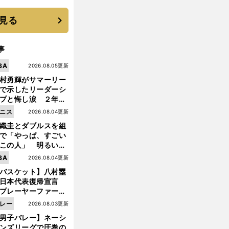
に３年目のNBA挑戦
続く
見る
事
BA
2026.08.05更新
村勇輝がサマーリー
で示したリーダーシ
プと悔し涙 ２年ぶ
の日本代表の舞台を
ニス
2026.08.04更新
に３年目のNBA挑戦
織圭とダブルスを組
続く
で「やっぱ、すごい
この人」 明るい表
と言葉で内山靖崇の
BA
2026.08.04更新
いを払ってくれた
バスケット】八村塁
日本代表復帰宣言
前
プレーヤーファース
へ
」を説き続けた信念
レー
2026.08.03更新
日本協会の変化
男子バレー】ネーシ
ンズリーグで圧巻の