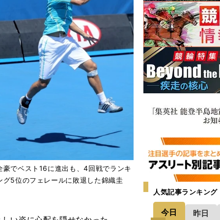
全豪でベスト16に進出も、4回戦でランキ
ング5位のフェレールに敗退した錦織圭
人気記事ランキング
今日
昨日
しい姿に心配を隠せなかった。