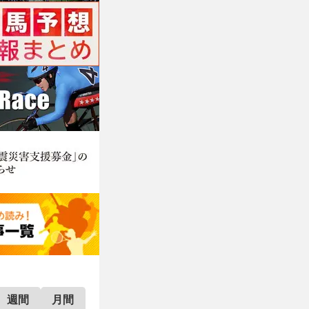
週間
月間