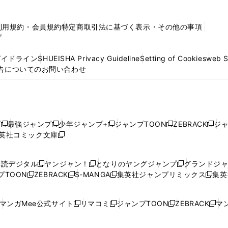
利用規約・会員規約
特定商取引法に基づく表示・その他の事項
プ
ガイドライン
SHUEISHA Privacy Guideline
Setting of Cookies
web 
告についてのお問い合わせ
プ
最強ジャンプ
少年ジャンプ+
ジャンプTOON
ZEBRACK
ジ
新
新
新
新
新
英社コミック文庫
し
新
し
し
し
し
い
い
し
い
い
い
ウ
ウ
い
ウ
ウ
ウ
購読デジタル
ヤンジャン！
となりのヤングジャンプ
グランドジ
新
新
新
ィ
ィ
ウ
ィ
ィ
ィ
プTOON
ZEBRACK
S-MANGA
集英社ジャンプリミックス
集英
新
し
新
し
新
し
新
ン
ン
ィ
ン
ン
ン
し
い
し
い
し
い
し
ド
ド
ン
ド
ド
ド
い
ウ
い
ウ
い
ウ
い
ウ
ウ
ド
ウ
ウ
ウ
マンガMee公式サイト
リマコミ
ジャンプTOON
ZEBRACK
マン
新
新
新
新
ウ
ィ
ウ
ィ
ウ
ィ
ウ
で
で
ウ
で
で
で
し
し
し
し
し
ィ
ン
ィ
ン
ィ
ン
ィ
開
開
で
開
開
開
い
い
い
い
い