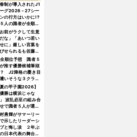
春制が導入されたJ1
ーグ2026－27シー
ンの行方はいかに!?
５人の識者が全順位
大胆予想
お前がラクして生意
だな」「あいつ若い
せに」厳しい言葉を
びせられるも佐藤慎
郎が貫いた誇りとフ
1全順位予想 識者５
ンへの思い
が推す優勝候補筆頭
？ J2降格の憂き目
遭いそうな３クラブ
は？
夏の甲子園2026】
優勝は横浜じゃな
」 波乱必至の組み合
せで識者５人が選ん
優勝校はここだ！
村勇輝がサマーリー
で示したリーダーシ
プと悔し涙 ２年ぶ
の日本代表の舞台を