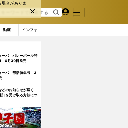
る場合がありま
マイペ
閉じ
検索
メニュ
ー
る
す
ジ
る
動画
インフォ
ィーバ バレーボール特
.4 6月30日発売
ィーバ 部活特集号 3
売
などのお知らせが届く
通知を受け取る方法につ