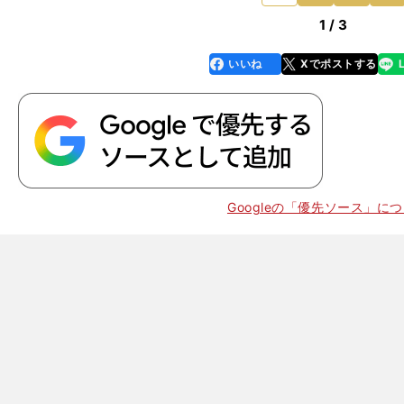
1 / 3
いいね
Xでポストする
line
faceboo
x
k
Googleの「優先ソース」に
】
？
3