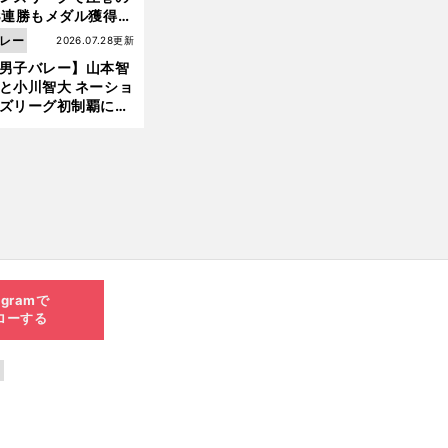
3連勝もメダル獲得な
ず 五輪を目指す日本
レー
2026.07.28更新
現在地
男子バレー】山本智
と小川智大 ネーショ
ズリーグ初制覇に欠
せない「ボール落と
ない」技術
agramで
ローする