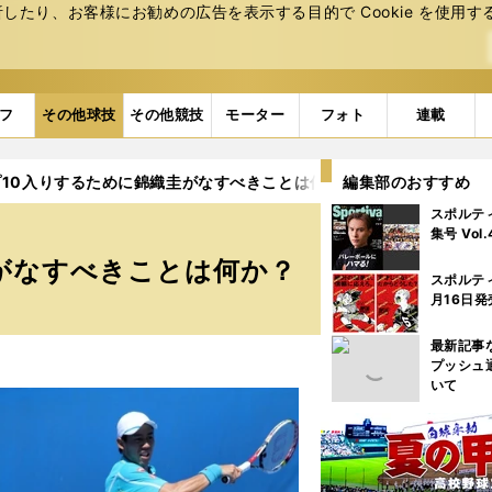
たり、お客様にお勧めの広告を表⽰する⽬的で Cookie を使⽤す
フ
その他球技
その他競技
モーター
フォト
連載
10入りするために錦織圭がなすべきことは何か？
編集部のおすすめ
スポルテ
集号 Vol
がなすべきことは何か？
スポルテ
月16日発
最新記事
プッシュ
いて