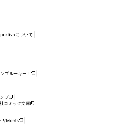
Sportivaについて
ャンプルーキー！
新
し
い
ウ
ャンプ
新
ィ
社コミック文庫
し
新
ン
い
し
ド
ウ
い
ウ
ガMeets
新
ィ
ウ
で
し
ン
ィ
開
い