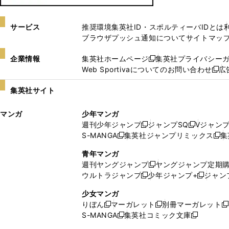
サービス
推奨環境
集英社ID・スポルティーバIDとは
ブラウザプッシュ通知について
サイトマッ
企業情報
集英社ホームページ
集英社プライバシー
新
Web Sportivaについてのお問い合わせ
広
し
新
い
し
集英社サイト
ウ
い
ィ
ウ
マンガ
少年マンガ
ン
ィ
週刊少年ジャンプ
ジャンプSQ
Vジャン
ド
ン
新
新
S-MANGA
集英社ジャンプリミックス
集
ウ
ド
新
し
し
新
で
ウ
し
い
い
し
青年マンガ
開
で
い
ウ
ウ
い
週刊ヤングジャンプ
ヤングジャンプ定期
新
く
開
ウ
ィ
ィ
ウ
ウルトラジャンプ
少年ジャンプ+
ジャン
新
し
新
く
ィ
ン
ン
ィ
し
い
し
ン
ド
ド
ン
少女マンガ
い
ウ
い
ド
ウ
ウ
ド
りぼん
マーガレット
別冊マーガレット
新
新
新
ウ
ィ
ウ
ウ
で
で
ウ
S-MANGA
集英社コミック文庫
し
新
し
新
ィ
ン
ィ
で
開
開
で
い
し
い
し