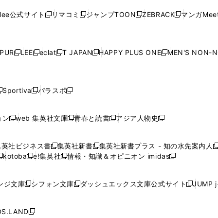
ン
ド
ン
ド
ン
ド
ン
く
く
開
く
く
く
ウ
ウ
ウ
ウ
ウ
ド
ウ
ド
ウ
ド
ウ
ド
ee公式サイト
リマコミ
ジャンプTOON
ZEBRACK
マンガMeet
く
新
新
新
新
ィ
ィ
ィ
ィ
ィ
ウ
で
ウ
で
ウ
で
ウ
し
し
し
し
ン
ン
ン
ン
ン
で
開
で
開
で
開
で
い
い
い
い
ド
ド
ド
ド
ド
開
く
開
く
開
く
開
ウ
ウ
ウ
ウ
ウ
ウ
ウ
ウ
ウ
PUR
LEE
eclat
T JAPAN
HAPPY PLUS ONE
MEN'S NON-
く
く
く
く
新
新
新
新
新
ィ
ィ
ィ
ィ
で
で
で
で
で
し
し
し
し
し
ン
ン
ン
ン
開
開
開
開
開
い
い
い
い
い
ド
ド
ド
ド
く
く
く
く
く
ウ
ウ
ウ
ウ
ウ
ウ
ウ
ウ
ウ
Sportiva
パラスポ
新
新
ィ
ィ
ィ
ィ
ィ
で
で
で
で
し
し
し
ン
ン
ン
ン
ン
開
開
開
開
い
い
い
ド
ド
ド
ド
ド
ョン
web 集英社文庫
青春と読書
アジア人物史
く
く
く
く
新
新
新
新
ウ
ウ
ウ
ウ
ウ
ウ
ウ
ウ
し
し
し
し
ィ
ィ
ィ
で
で
で
で
で
い
い
い
い
ン
ン
ン
集英社ビジネス書
集英社新書
集英社新書プラス - 知の水先案内人
開
開
開
開
開
新
新
新
ウ
ウ
ウ
ウ
ド
ド
ド
kotoba
e!集英社
情報・知識＆オピニオン imidas
く
く
く
く
く
新
し
新
し
新
ィ
ィ
ィ
ィ
ウ
ウ
ウ
し
し
い
し
い
し
ン
ン
ン
ン
で
で
で
い
い
ウ
い
ウ
い
ド
ド
ド
ド
ンジ文庫
シフォン文庫
ダッシュエックス文庫公式サイト
JUMP 
開
開
開
新
新
新
ウ
ウ
ィ
ウ
ィ
ウ
ウ
ウ
ウ
ウ
く
く
く
し
し
し
ィ
ィ
ン
ィ
ン
ィ
で
で
で
で
い
い
い
ン
ン
ド
ン
ド
ン
S.LAND
開
開
開
開
新
ウ
ウ
ウ