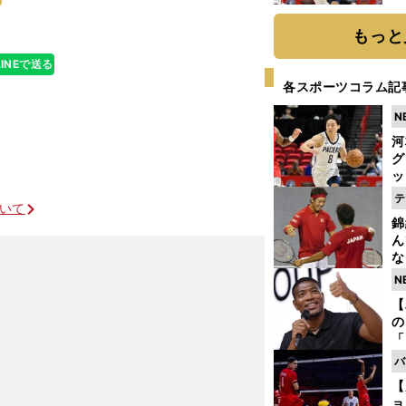
糧
は
もっと
LINEで送る
各スポーツコラム記
N
河
グ
ッ
り
テ
ついて
糧
錦
は
ん
な
情
N
迷
【
の
「
ト
バ
と
【
ョ