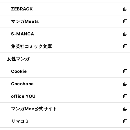
開
ウ
ン
ウ
し
ZEBRACK
く
で
ド
ィ
い
新
開
ウ
ン
ウ
し
マンガMeets
く
で
ド
ィ
い
新
開
ウ
ン
ウ
し
S-MANGA
く
で
ド
ィ
い
新
開
ウ
ン
ウ
し
集英社コミック文庫
く
で
ド
ィ
い
新
開
ウ
ン
ウ
し
女性マンガ
く
で
ド
ィ
い
開
ウ
ン
ウ
Cookie
く
で
ド
ィ
新
開
ウ
ン
し
Cocohana
く
で
ド
い
新
開
ウ
ウ
し
office YOU
く
で
ィ
い
新
開
ン
ウ
し
マンガMee公式サイト
く
ド
ィ
い
新
ウ
ン
ウ
し
リマコミ
で
ド
ィ
い
新
開
ウ
ン
ウ
し