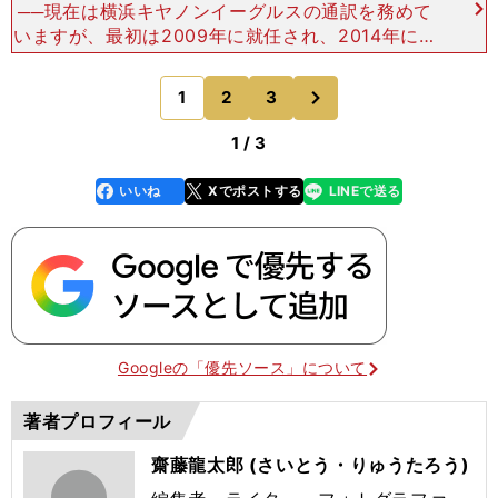
──現在は横浜キヤノンイーグルスの通訳を務めて
いますが、最初は2009年に就任され、2014年に一
度退団される際に「音楽に専念したい」と考えてい
たそうですね。「はい。海外からワールドツアーの
次
1
2
3
のページへ
オファー
1 / 3
いいね
Xでポストする
LINEで送る
line
faceboo
x
k
Googleの「優先ソース」について
著者プロフィール
齋藤龍太郎 (さいとう・りゅうたろう)