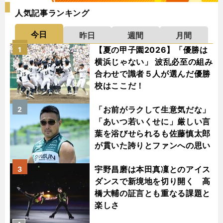
人気記事ランキング
今日
昨日
週間
月間
【夏の甲子園2026】「優勝は
1
横浜じゃない」 波乱必至の組み
合わせで識者５人が選んだ優勝
校はここだ！
「お前がラクして生意気だな」
2
「あいつ若いくせに」厳しい言
葉を浴びせられるも佐藤慎太郎
が貫いた誇りとファンへの思い
宇野昌磨は本田真凜とのアイス
3
ダンスで新境地を切り開く 高
橋大輔の証言とも重なる課題と
楽しさ