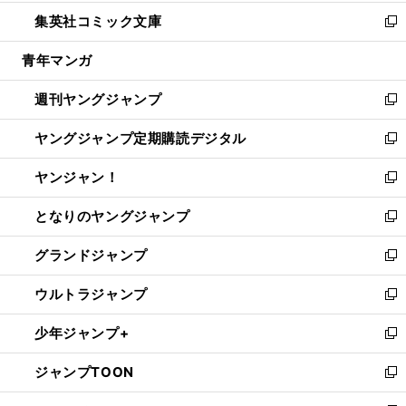
開
ウ
ン
ウ
し
集英社コミック文庫
く
で
ド
ィ
い
新
開
ウ
ン
ウ
し
青年マンガ
く
で
ド
ィ
い
開
ウ
ン
ウ
週刊ヤングジャンプ
く
で
ド
ィ
新
開
ウ
ン
し
ヤングジャンプ定期購読デジタル
く
で
ド
い
新
開
ウ
ウ
し
ヤンジャン！
く
で
ィ
い
新
開
ン
ウ
し
となりのヤングジャンプ
く
ド
ィ
い
新
ウ
ン
ウ
し
グランドジャンプ
で
ド
ィ
い
新
開
ウ
ン
ウ
し
ウルトラジャンプ
く
で
ド
ィ
い
新
開
ウ
ン
ウ
し
少年ジャンプ+
く
で
ド
ィ
い
新
開
ウ
ン
ウ
し
ジャンプTOON
く
で
ド
ィ
い
新
開
ウ
ン
ウ
し