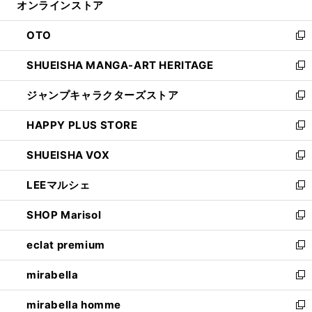
オンラインストア
く
ド
ィ
ウ
ン
OTO
で
ド
新
開
ウ
し
SHUEISHA MANGA-ART HERITAGE
く
で
い
新
開
ウ
し
ジャンプキャラクターズストア
く
ィ
い
新
ン
ウ
し
HAPPY PLUS STORE
ド
ィ
い
新
ウ
ン
ウ
し
SHUEISHA VOX
で
ド
ィ
い
新
開
ウ
ン
ウ
し
LEEマルシェ
く
で
ド
ィ
い
新
開
ウ
ン
ウ
し
SHOP Marisol
く
で
ド
ィ
い
新
開
ウ
ン
ウ
し
eclat premium
く
で
ド
ィ
い
新
開
ウ
ン
ウ
し
mirabella
く
で
ド
ィ
い
新
開
ウ
ン
ウ
し
mirabella homme
く
で
ド
ィ
い
新