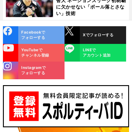
智大 ネーションズリーグ初制覇
に欠かせない「ボール落とさな
い」技術
cebo
X
Facebookで
Xでフォローする
ok
フォローする
uTube
LINE
YouTubeで
LINEで
チャンネル登録
アカウント追加
stagra
Instagramで
m
フォローする