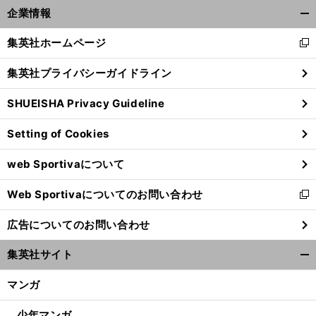
企業情報
開
く/
集英社ホームページ
新
閉
し
じ
集英社プライバシーガイドライン
い
る
ウ
SHUEISHA Privacy Guideline
ィ
ン
Setting of Cookies
ド
ウ
web Sportivaについて
で
開
Web Sportivaについてのお問い合わせ
く
新
し
広告についてのお問い合わせ
い
ウ
集英社サイト
ィ
開
ン
く/
マンガ
ド
閉
ウ
じ
少年マンガ
で