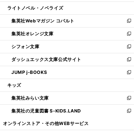
開
ウ
ン
ウ
し
ライトノベル・ノベライズ
く
で
ド
ィ
い
開
ウ
ン
ウ
集英社Webマガジン コバルト
く
で
ド
ィ
新
開
ウ
ン
し
集英社オレンジ文庫
く
で
ド
い
新
開
ウ
ウ
し
シフォン文庫
く
で
ィ
い
新
開
ン
ウ
し
ダッシュエックス文庫公式サイト
く
ド
ィ
い
新
ウ
ン
ウ
し
JUMP j-BOOKS
で
ド
ィ
い
新
開
ウ
ン
ウ
し
キッズ
く
で
ド
ィ
い
開
ウ
ン
ウ
集英社みらい文庫
く
で
ド
ィ
新
開
ウ
ン
し
集英社の児童図書 S-KIDS.LAND
く
で
ド
い
新
開
ウ
ウ
し
オンラインストア・
その他WEBサービス
く
で
ィ
い
開
ン
ウ