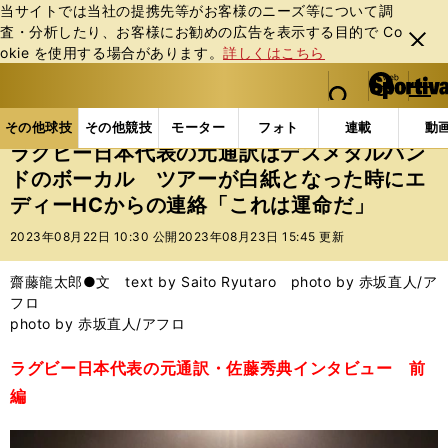
当サイトでは当社の提携先等がお客様のニーズ等について調
査・分析したり、お客様にお勧めの広告を表⽰する⽬的で Co
閉じ
okie を使⽤する場合があります。
詳しくはこちら
る
マイペ
web Sportiva (webスポルティーバ)
検索
メニュ
we
ー
その他球技の記事一覧
ラグビー
ラグビー日本代表
b
ジ
その他球技
その他競技
モーター
フォト
連載
動
ス
ラグビー日本代表の元通訳はデスメタルバン
ポ
ドのボーカル ツアーが白紙となった時にエ
ル
ディーHCからの連絡「これは運命だ」
テ
ィ
2023年08月22日 10:30 公開
2023年08月23日 15:45 更新
ー
バ
齋藤龍太郎●文 text by Saito Ryutaro photo by 赤坂直人/ア
フロ
photo by 赤坂直人/アフロ
ラグビー日本代表の元通訳・佐藤秀典インタビュー 前
編