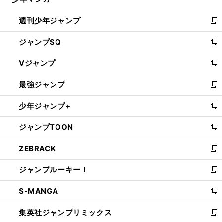
る
開
週刊少年ジャンプ
く
新
し
ジャンプSQ
い
新
ウ
し
Vジャンプ
ィ
い
新
ン
ウ
し
最強ジャンプ
ド
ィ
い
新
ウ
ン
ウ
し
少年ジャンプ+
で
ド
ィ
い
新
開
ウ
ン
ウ
し
ジャンプTOON
く
で
ド
ィ
い
新
開
ウ
ン
ウ
し
ZEBRACK
く
で
ド
ィ
い
新
開
ウ
ン
ウ
し
ジャンプルーキー！
く
で
ド
ィ
い
新
開
ウ
ン
ウ
し
S-MANGA
く
で
ド
ィ
い
新
開
ウ
ン
ウ
し
集英社ジャンプリミックス
く
で
ド
ィ
い
新