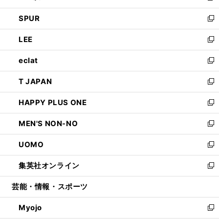
ウ
ン
ウ
し
SPUR
で
ド
ィ
い
新
開
ウ
ン
ウ
し
LEE
く
で
ド
ィ
い
新
開
ウ
ン
ウ
し
eclat
く
で
ド
ィ
い
新
開
ウ
ン
ウ
し
T JAPAN
く
で
ド
ィ
い
新
開
ウ
ン
ウ
し
HAPPY PLUS ONE
く
で
ド
ィ
い
新
開
ウ
ン
ウ
し
MEN'S NON-NO
く
で
ド
ィ
い
新
開
ウ
ン
ウ
し
UOMO
く
で
ド
ィ
い
新
開
ウ
ン
ウ
し
集英社オンライン
く
で
ド
ィ
い
新
開
ウ
ン
ウ
し
芸能・情報・スポーツ
く
で
ド
ィ
い
開
ウ
ン
ウ
Myojo
く
で
ド
ィ
新
開
ウ
ン