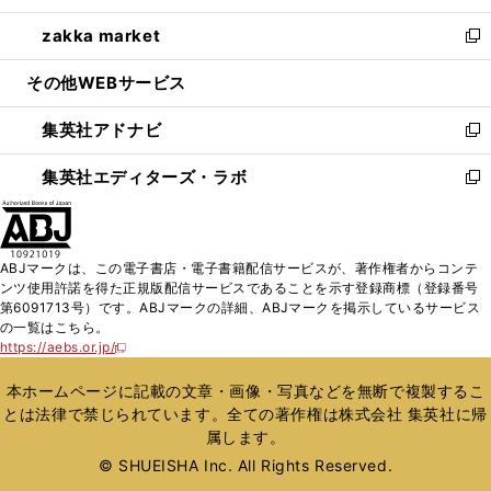
開
ウ
ン
ウ
し
zakka market
く
で
ド
ィ
い
新
開
ウ
ン
ウ
し
その他WEBサービス
く
で
ド
ィ
い
開
ウ
ン
ウ
集英社アドナビ
く
で
ド
ィ
新
開
ウ
ン
し
集英社エディターズ・ラボ
く
で
ド
い
新
開
ウ
ウ
し
く
で
ィ
い
開
ン
ウ
ABJマークは、この電子書店・電子書籍配信サービスが、著作権者からコンテ
く
ド
ィ
ンツ使用許諾を得た正規版配信サービスであることを示す登録商標（登録番号
ウ
ン
第6091713号）です。ABJマークの詳細、ABJマークを掲示しているサービス
で
ド
の一覧はこちら。
開
ウ
https://aebs.or.jp/
新
く
で
し
い
開
本ホームページに記載の文章・画像・写真などを無断で複製するこ
ウ
く
とは法律で禁じられています。全ての著作権は株式会社 集英社に帰
ィ
属します。
ン
ド
© SHUEISHA Inc. All Rights Reserved.
ウ
で