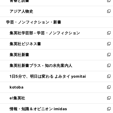
青春と読書
で
ド
ィ
い
新
開
ウ
ン
ウ
し
アジア人物史
く
で
ド
ィ
い
新
開
ウ
ン
ウ
し
学芸・ノンフィクション・新書
く
で
ド
ィ
い
開
ウ
ン
ウ
集英社学芸部 - 学芸・ノンフィクション
く
で
ド
ィ
新
開
ウ
ン
し
集英社ビジネス書
く
で
ド
い
新
開
ウ
ウ
し
集英社新書
く
で
ィ
い
新
開
ン
ウ
し
集英社新書プラス - 知の水先案内人
く
ド
ィ
い
新
ウ
ン
ウ
し
1日5分で、明日は変わる よみタイ yomitai
で
ド
ィ
い
新
開
ウ
ン
ウ
し
kotoba
く
で
ド
ィ
い
新
開
ウ
ン
ウ
し
e!集英社
く
で
ド
ィ
い
新
開
ウ
ン
ウ
し
情報・知識＆オピニオン imidas
く
で
ド
ィ
い
新