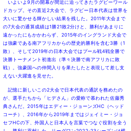
いよいよ9月の開幕が間近に迫ってきたラグビーワール
ドカップ。その直近2大会で、ラグビー日本代表は世界を
大いに驚かせる輝かしい結果を残した。2011年大会まで
の7大会の通算成績は1勝21敗2分けと、勝利があまりに
遠かったにもかかわらず、2015年のイングランド大会で
は強豪である南アフリカからの歴史的勝利を含む3勝（1
敗）、そして2019年の日本大会ではプール戦4戦全勝で
決勝トーナメント初進出（準々決勝で南アフリカに敗
戦）。強豪国への仲間入りを果たしたと表現して差し支
えない大躍進を見せた。
記憶に新しいこの2大会で日本代表の通訳を務めたの
が、選手たちから「ヒデさん」の愛称で慕われた佐藤秀
典さんだ。2015年はエディー・ジョーンズHC（ヘッド
コーチ）、2016年から2019年まではジェイミー・ジョ
セフHCの下、外国人と日本人を言葉でつなぐ役割を全う
し、勝利に貢献した。リーグワン2022-23シーズンは横