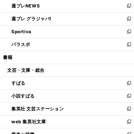
し
週プレNEWS
く
で
ド
い
新
開
ウ
ウ
し
週プレ グラジャパ!
く
で
ィ
い
新
開
ン
ウ
し
Sportiva
く
ド
ィ
い
新
ウ
ン
ウ
し
パラスポ
で
ド
ィ
い
新
開
ウ
ン
ウ
し
書籍
く
で
ド
ィ
い
開
ウ
ン
ウ
文芸・文庫・総合
く
で
ド
ィ
開
ウ
ン
すばる
く
で
ド
新
開
ウ
し
小説すばる
く
で
い
新
開
ウ
し
集英社 文芸ステーション
く
ィ
い
新
ン
ウ
し
web 集英社文庫
ド
ィ
い
新
ウ
ン
ウ
し