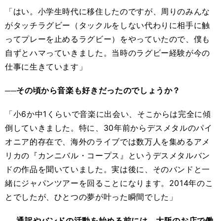
「はい。小学生時代に移住したのですが、周りのみんな
がタッチラグビー（タックルをしない代わりに相手に触
ってプレーを止めるラグビー）をやっていたので、僕も
自ずとハマっていきました。当時のラグビー経験が今の
仕事に生きています」
──その頃から音楽も好きだったのでしょうか？
「小
6
か中
1
くらいで音楽に出会い、そこからは完全に傾
倒していきました。特に、
30
年前からデスメタルのパイ
オニア的存在で、海外のライブでは数万人を集めるアメ
リカの『カンニバル・コープス』というデスメタルバン
ドの作品を聞いていました。実は後に、そのバンドと一
緒にジャパンツアーを回ることになります。
2014
年のこ
とでしたが、ひとつの夢が叶った瞬間でした」
──通訳やバンドの活動を始める前には、大阪のお店で働