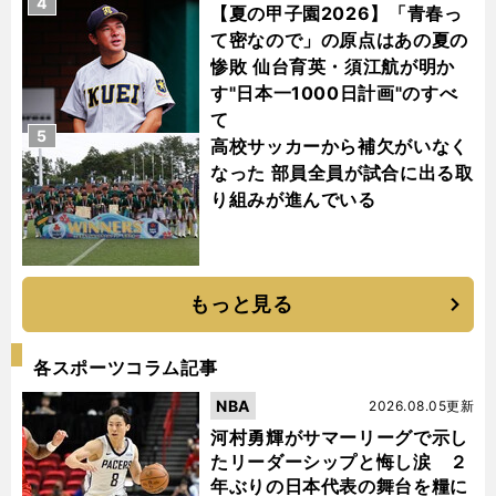
4
【夏の甲子園2026】「青春っ
て密なので」の原点はあの夏の
惨敗 仙台育英・須江航が明か
す"日本一1000日計画"のすべ
て
5
高校サッカーから補欠がいなく
なった 部員全員が試合に出る取
り組みが進んでいる
もっと見る
各スポーツコラム記事
NBA
2026.08.05更新
河村勇輝がサマーリーグで示し
たリーダーシップと悔し涙 ２
年ぶりの日本代表の舞台を糧に