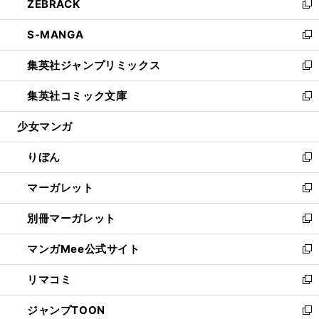
ZEBRACK
く
で
ド
ィ
い
新
開
ウ
ン
ウ
し
S-MANGA
く
で
ド
ィ
い
新
開
ウ
ン
ウ
し
集英社ジャンプリミックス
く
で
ド
ィ
い
新
開
ウ
ン
ウ
し
集英社コミック文庫
く
で
ド
ィ
い
新
開
ウ
ン
ウ
し
少女マンガ
く
で
ド
ィ
い
開
ウ
ン
ウ
りぼん
く
で
ド
ィ
新
開
ウ
ン
し
マーガレット
く
で
ド
い
新
開
ウ
ウ
し
別冊マーガレット
く
で
ィ
い
新
開
ン
ウ
し
マンガMee公式サイト
く
ド
ィ
い
新
ウ
ン
ウ
し
リマコミ
で
ド
ィ
い
新
開
ウ
ン
ウ
し
ジャンプTOON
く
で
ド
ィ
い
新