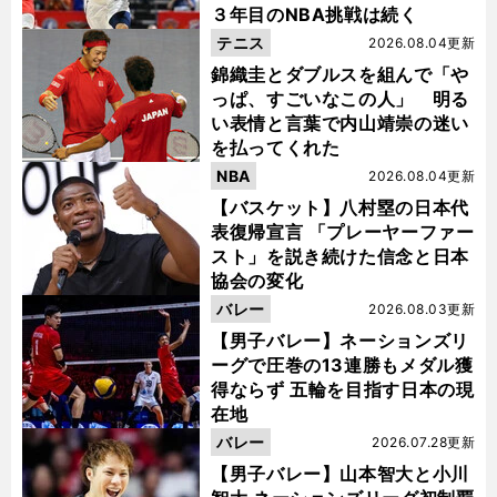
３年目のNBA挑戦は続く
テニス
2026.08.04更新
錦織圭とダブルスを組んで「や
っぱ、すごいなこの人」 明る
い表情と言葉で内山靖崇の迷い
を払ってくれた
NBA
2026.08.04更新
【バスケット】八村塁の日本代
表復帰宣言 「プレーヤーファー
スト」を説き続けた信念と日本
前
へ
協会の変化
バレー
2026.08.03更新
【男子バレー】ネーションズリ
ーグで圧巻の13連勝もメダル獲
得ならず 五輪を目指す日本の現
在地
バレー
2026.07.28更新
【男子バレー】山本智大と小川