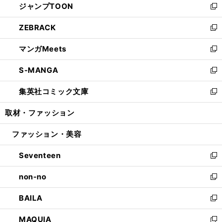
ジャンプTOON
く
で
ド
ィ
い
新
開
ウ
ン
ウ
し
ZEBRACK
く
で
ド
ィ
い
新
開
ウ
ン
ウ
し
マンガMeets
く
で
ド
ィ
い
新
開
ウ
ン
ウ
し
S-MANGA
く
で
ド
ィ
い
新
開
ウ
ン
ウ
し
集英社コミック文庫
く
で
ド
ィ
い
新
開
ウ
ン
ウ
し
取材・ファッション
く
で
ド
ィ
い
開
ウ
ン
ウ
ファッション・美容
く
で
ド
ィ
開
ウ
ン
Seventeen
く
で
ド
新
開
ウ
し
non-no
く
で
い
新
開
ウ
し
BAILA
く
ィ
い
新
ン
ウ
し
MAQUIA
ド
ィ
い
新