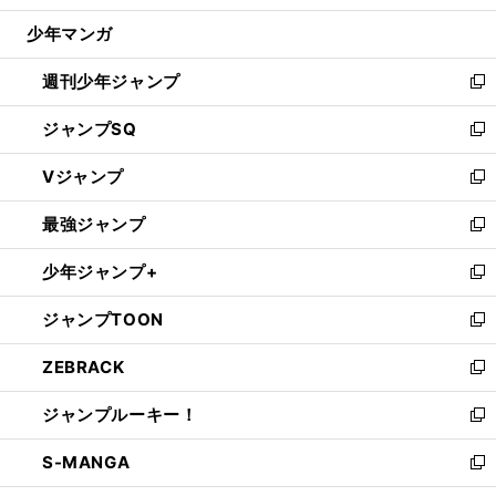
ウ
じ
少年マンガ
で
る
開
週刊少年ジャンプ
く
新
し
ジャンプSQ
い
新
ウ
し
Vジャンプ
ィ
い
新
ン
ウ
し
最強ジャンプ
ド
ィ
い
新
ウ
ン
ウ
し
少年ジャンプ+
で
ド
ィ
い
新
開
ウ
ン
ウ
し
ジャンプTOON
く
で
ド
ィ
い
新
開
ウ
ン
ウ
し
ZEBRACK
く
で
ド
ィ
い
新
開
ウ
ン
ウ
し
ジャンプルーキー！
く
で
ド
ィ
い
新
開
ウ
ン
ウ
し
S-MANGA
く
で
ド
ィ
い
新
開
ウ
ン
ウ
し