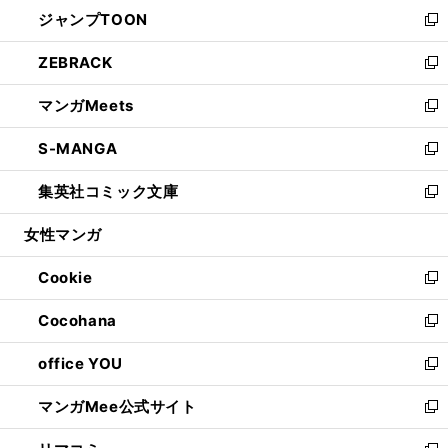
ウ
し
ジャンプTOON
く
で
ド
ィ
い
新
開
ウ
ン
ウ
し
ZEBRACK
く
で
ド
ィ
い
新
開
ウ
ン
ウ
し
マンガMeets
く
で
ド
ィ
い
新
開
ウ
ン
ウ
し
S-MANGA
く
で
ド
ィ
い
新
開
ウ
ン
ウ
し
集英社コミック文庫
く
で
ド
ィ
い
新
開
ウ
ン
ウ
し
女性マンガ
く
で
ド
ィ
い
開
ウ
ン
ウ
Cookie
く
で
ド
ィ
新
開
ウ
ン
し
Cocohana
く
で
ド
い
新
開
ウ
ウ
し
office YOU
く
で
ィ
い
新
開
ン
ウ
し
マンガMee公式サイト
く
ド
ィ
い
新
ウ
ン
ウ
し