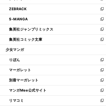
開
ウ
ン
ウ
し
ZEBRACK
く
で
ド
ィ
い
新
開
ウ
ン
ウ
し
S-MANGA
く
で
ド
ィ
い
新
開
ウ
ン
ウ
し
集英社ジャンプリミックス
く
で
ド
ィ
い
新
開
ウ
ン
ウ
し
集英社コミック文庫
く
で
ド
ィ
い
新
開
ウ
ン
ウ
し
少女マンガ
く
で
ド
ィ
い
開
ウ
ン
ウ
りぼん
く
で
ド
ィ
新
開
ウ
ン
し
マーガレット
く
で
ド
い
新
開
ウ
ウ
し
別冊マーガレット
く
で
ィ
い
新
開
ン
ウ
し
マンガMee公式サイト
く
ド
ィ
い
新
ウ
ン
ウ
し
リマコミ
で
ド
ィ
い
新
開
ウ
ン