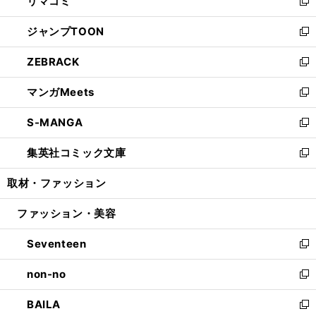
リマコミ
で
ド
ィ
い
新
開
ウ
ン
ウ
し
ジャンプTOON
く
で
ド
ィ
い
新
開
ウ
ン
ウ
し
ZEBRACK
く
で
ド
ィ
い
新
開
ウ
ン
ウ
し
マンガMeets
く
で
ド
ィ
い
新
開
ウ
ン
ウ
し
S-MANGA
く
で
ド
ィ
い
新
開
ウ
ン
ウ
し
集英社コミック文庫
く
で
ド
ィ
い
新
開
ウ
ン
ウ
し
取材・ファッション
く
で
ド
ィ
い
開
ウ
ン
ウ
ファッション・美容
く
で
ド
ィ
開
ウ
ン
Seventeen
く
で
ド
新
開
ウ
し
non-no
く
で
い
新
開
ウ
し
BAILA
く
ィ
い
新