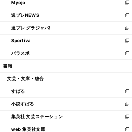
Myojo
く
で
ド
ィ
新
開
ウ
ン
し
週プレNEWS
く
で
ド
い
新
開
ウ
ウ
し
週プレ グラジャパ!
く
で
ィ
い
新
開
ン
ウ
し
Sportiva
く
ド
ィ
い
新
ウ
ン
ウ
し
パラスポ
で
ド
ィ
い
新
開
ウ
ン
ウ
し
書籍
く
で
ド
ィ
い
開
ウ
ン
ウ
文芸・文庫・総合
く
で
ド
ィ
開
ウ
ン
すばる
く
で
ド
新
開
ウ
し
小説すばる
く
で
い
新
開
ウ
し
集英社 文芸ステーション
く
ィ
い
新
ン
ウ
し
web 集英社文庫
ド
ィ
い
新