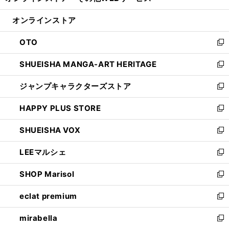
い
開
ン
ウ
オンラインストア
く
ド
ィ
ウ
ン
OTO
で
ド
新
開
ウ
し
SHUEISHA MANGA-ART HERITAGE
く
で
い
新
開
ウ
し
ジャンプキャラクターズストア
く
ィ
い
新
ン
ウ
し
HAPPY PLUS STORE
ド
ィ
い
新
ウ
ン
ウ
し
SHUEISHA VOX
で
ド
ィ
い
新
開
ウ
ン
ウ
し
LEEマルシェ
く
で
ド
ィ
い
新
開
ウ
ン
ウ
し
SHOP Marisol
く
で
ド
ィ
い
新
開
ウ
ン
ウ
し
eclat premium
く
で
ド
ィ
い
新
開
ウ
ン
ウ
し
mirabella
く
で
ド
ィ
い
新
開