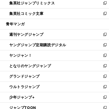
集英社ジャンプリミックス
く
で
ド
ィ
い
新
開
ウ
ン
ウ
し
集英社コミック文庫
く
で
ド
ィ
い
新
開
ウ
ン
ウ
し
青年マンガ
く
で
ド
ィ
い
開
ウ
ン
ウ
週刊ヤングジャンプ
く
で
ド
ィ
新
開
ウ
ン
し
ヤングジャンプ定期購読デジタル
く
で
ド
い
新
開
ウ
ウ
し
ヤンジャン！
く
で
ィ
い
新
開
ン
ウ
し
となりのヤングジャンプ
く
ド
ィ
い
新
ウ
ン
ウ
し
グランドジャンプ
で
ド
ィ
い
新
開
ウ
ン
ウ
し
ウルトラジャンプ
く
で
ド
ィ
い
新
開
ウ
ン
ウ
し
少年ジャンプ+
く
で
ド
ィ
い
新
開
ウ
ン
ウ
し
ジャンプTOON
く
で
ド
ィ
い
新