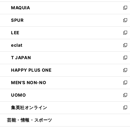
ン
ウ
し
MAQUIA
ド
ィ
い
新
ウ
ン
ウ
し
SPUR
で
ド
ィ
い
新
開
ウ
ン
ウ
し
LEE
く
で
ド
ィ
い
新
開
ウ
ン
ウ
し
eclat
く
で
ド
ィ
い
新
開
ウ
ン
ウ
し
T JAPAN
く
で
ド
ィ
い
新
開
ウ
ン
ウ
し
HAPPY PLUS ONE
く
で
ド
ィ
い
新
開
ウ
ン
ウ
し
MEN'S NON-NO
く
で
ド
ィ
い
新
開
ウ
ン
ウ
し
UOMO
く
で
ド
ィ
い
新
開
ウ
ン
ウ
し
集英社オンライン
く
で
ド
ィ
い
新
開
ウ
ン
ウ
し
芸能・情報・スポーツ
く
で
ド
ィ
い
開
ウ
ン
ウ