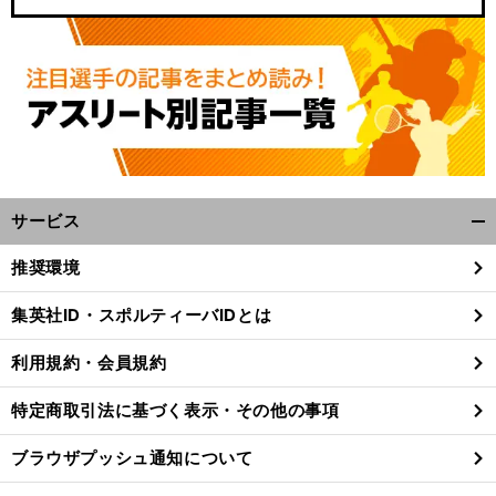
サービス
開
く/
推奨環境
。
対
」
前
閉
へ
じ
集英社ID・スポルティーバIDとは
る
利用規約・会員規約
特定商取引法に基づく表示・その他の事項
ブラウザプッシュ通知について