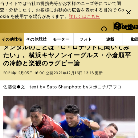
当サイトでは当社の提携先等がお客様のニーズ等について調
査・分析したり、お客様にお勧めの広告を表⽰する⽬的で Co
閉じ
okie を使⽤する場合があります。
詳しくはこちら
る
マイペ
web Sportiva (webスポルティーバ)
検索
メニュ
we
ー
その他球技の記事一覧
ラグビー
メンタルのことは
b
ジ
その他球技
その他競技
モーター
フォト
連載
動
ス
メンタルのことは「C・ロナウドに聞いてみ
ポ
たい」。横浜キヤノンイーグルス・小倉順平
ル
の冷静と楽観のラグビー論
テ
ィ
2021年12月05日 16:00 公開
2021年12月16日 13:16 更新
ー
バ
佐藤俊●文 text by Sato Shun
photo byスポニチ/アフロ