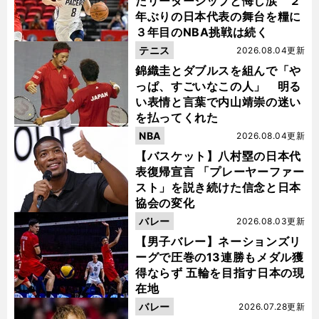
たリーダーシップと悔し涙 ２
年ぶりの日本代表の舞台を糧に
３年目のNBA挑戦は続く
テニス
2026.08.04更新
錦織圭とダブルスを組んで「や
っぱ、すごいなこの人」 明る
い表情と言葉で内山靖崇の迷い
を払ってくれた
NBA
2026.08.04更新
【バスケット】八村塁の日本代
表復帰宣言 「プレーヤーファー
スト」を説き続けた信念と日本
協会の変化
バレー
2026.08.03更新
【男子バレー】ネーションズリ
ーグで圧巻の13連勝もメダル獲
得ならず 五輪を目指す日本の現
在地
バレー
2026.07.28更新