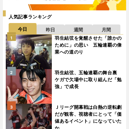
人気記事ランキング
今日
昨日
週間
月間
羽生結弦を覚醒させた「誰かの
1
ために」の思い 五輪連覇の偉
業への道のり
羽生結弦、五輪連覇の舞台裏
2
ケガで欠場中に取り組んだ「勉
強」で成長
Ｊリーグ開幕戦は白熱の逆転劇
3
だが観客、視聴者にとって「価
値あるイベント」になっていた
か