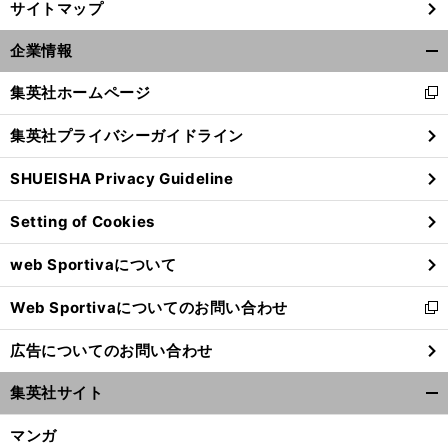
サイトマップ
企業情報
開
く/
集英社ホームページ
新
閉
し
じ
集英社プライバシーガイドライン
い
る
ウ
SHUEISHA Privacy Guideline
ィ
ン
Setting of Cookies
ド
ウ
web Sportivaについて
で
開
Web Sportivaについてのお問い合わせ
く
新
し
広告についてのお問い合わせ
い
ウ
集英社サイト
ィ
開
ン
く/
マンガ
ド
閉