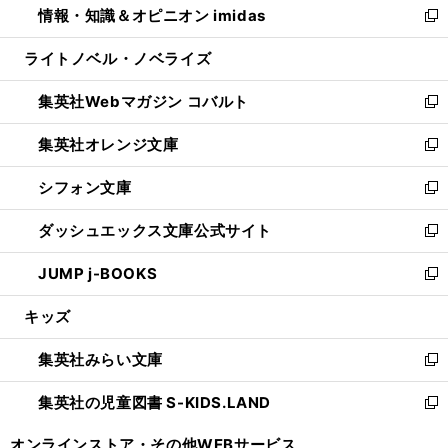
情報・知識＆オピニオン imidas
く
で
ド
ィ
い
新
開
ウ
ン
ウ
し
ライトノベル・ノベライズ
く
で
ド
ィ
い
開
ウ
ン
ウ
集英社Webマガジン コバルト
く
で
ド
ィ
新
開
ウ
ン
し
集英社オレンジ文庫
く
で
ド
い
新
開
ウ
ウ
し
シフォン文庫
く
で
ィ
い
新
開
ン
ウ
し
ダッシュエックス文庫公式サイト
く
ド
ィ
い
新
ウ
ン
ウ
し
JUMP j-BOOKS
で
ド
ィ
い
新
開
ウ
ン
ウ
し
キッズ
く
で
ド
ィ
い
開
ウ
ン
ウ
集英社みらい文庫
く
で
ド
ィ
新
開
ウ
ン
し
集英社の児童図書 S-KIDS.LAND
く
で
ド
い
新
開
ウ
ウ
し
オンラインストア・
その他WEBサービス
く
で
ィ