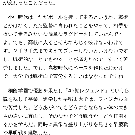
が変わったことだった。
「小中時代は、ただボールを持って走るというか、戦術
とかはなく、ただ監督に言われたことをやって、相手を
抜いて走るみたいな簡単なラグビーをしていたんです
よ。でも、高校に入るとそんなんじゃ抜けないわけで
す。２手３手先まで考えてプレーしないといけないです
し、戦術的なことでもやることが増えたので、すごく苦
労しました。でも、高校時代にベースを作れたおかげ
で、大学では戦術面で苦労することはなかったですね」
桐蔭学園で優勝を果たし「45期レジェンド」という伝
説を残して卒業、進学した早稲田大では、フィジカル面
で苦労した。どうあがいてもどうにもならない体の大き
さの違いに直面し、そのなかでどう戦うか、どう打開す
るかを学んだ。同時に異常な盛り上がりを見せる早慶戦
や早明戦を経験した。