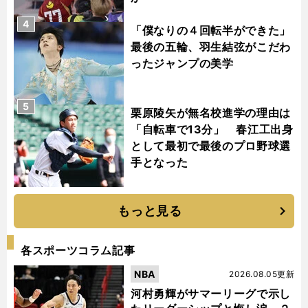
4
「僕なりの４回転半ができた」
最後の五輪、羽生結弦がこだわ
ったジャンプの美学
5
栗原陵矢が無名校進学の理由は
「自転車で13分」 春江工出身
として最初で最後のプロ野球選
手となった
もっと見る
各スポーツコラム記事
NBA
2026.08.05更新
河村勇輝がサマーリーグで示し