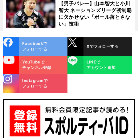
【男子バレー】山本智大と小川
智大 ネーションズリーグ初制覇
に欠かせない「ボール落とさな
い」技術
cebo
X
Facebookで
Xでフォローする
ok
フォローする
uTube
LINE
YouTubeで
LINEで
チャンネル登録
アカウント追加
stagra
Instagramで
m
フォローする