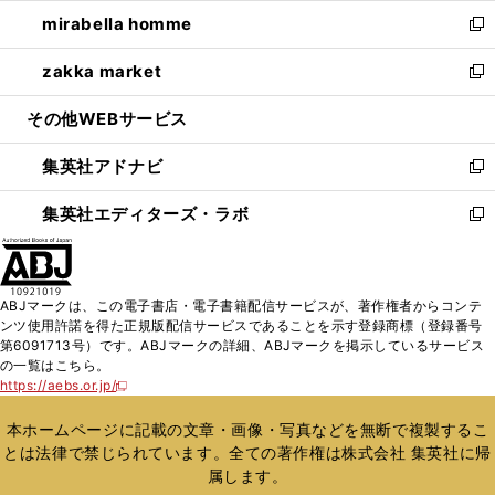
ウ
ン
ウ
し
mirabella homme
く
で
ド
ィ
い
新
開
ウ
ン
ウ
し
zakka market
く
で
ド
ィ
い
新
開
ウ
ン
ウ
し
その他WEBサービス
く
で
ド
ィ
い
開
ウ
ン
ウ
集英社アドナビ
く
で
ド
ィ
新
開
ウ
ン
し
集英社エディターズ・ラボ
く
で
ド
い
新
開
ウ
ウ
し
く
で
ィ
い
開
ン
ウ
ABJマークは、この電子書店・電子書籍配信サービスが、著作権者からコンテ
く
ド
ィ
ンツ使用許諾を得た正規版配信サービスであることを示す登録商標（登録番号
ウ
ン
第6091713号）です。ABJマークの詳細、ABJマークを掲示しているサービス
で
ド
の一覧はこちら。
開
ウ
https://aebs.or.jp/
新
く
で
し
い
開
本ホームページに記載の文章・画像・写真などを無断で複製するこ
ウ
く
とは法律で禁じられています。全ての著作権は株式会社 集英社に帰
ィ
属します。
ン
ド