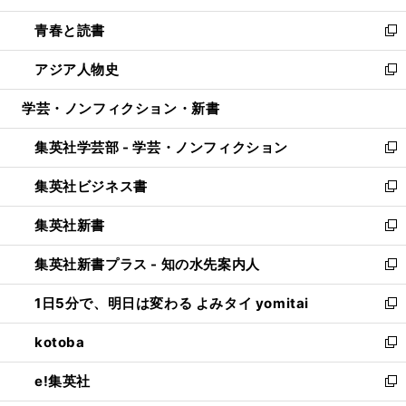
ウ
ン
ウ
し
青春と読書
で
ド
ィ
い
新
開
ウ
ン
ウ
し
アジア人物史
く
で
ド
ィ
い
新
開
ウ
ン
ウ
し
学芸・ノンフィクション・新書
く
で
ド
ィ
い
開
ウ
ン
ウ
集英社学芸部 - 学芸・ノンフィクション
く
で
ド
ィ
新
開
ウ
ン
し
集英社ビジネス書
く
で
ド
い
新
開
ウ
ウ
し
集英社新書
く
で
ィ
い
新
開
ン
ウ
し
集英社新書プラス - 知の水先案内人
く
ド
ィ
い
新
ウ
ン
ウ
し
1日5分で、明日は変わる よみタイ yomitai
で
ド
ィ
い
新
開
ウ
ン
ウ
し
kotoba
く
で
ド
ィ
い
新
開
ウ
ン
ウ
し
e!集英社
く
で
ド
ィ
い
新
開
ウ
ン
ウ
し