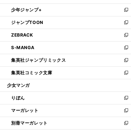
開
ウ
ン
ウ
し
少年ジャンプ+
く
で
ド
ィ
い
新
開
ウ
ン
ウ
し
ジャンプTOON
く
で
ド
ィ
い
新
開
ウ
ン
ウ
し
ZEBRACK
く
で
ド
ィ
い
新
開
ウ
ン
ウ
し
S-MANGA
く
で
ド
ィ
い
新
開
ウ
ン
ウ
し
集英社ジャンプリミックス
く
で
ド
ィ
い
新
開
ウ
ン
ウ
し
集英社コミック文庫
く
で
ド
ィ
い
新
開
ウ
ン
ウ
し
少女マンガ
く
で
ド
ィ
い
開
ウ
ン
ウ
りぼん
く
で
ド
ィ
新
開
ウ
ン
し
マーガレット
く
で
ド
い
新
開
ウ
ウ
し
別冊マーガレット
く
で
ィ
い
新
開
ン
ウ
し