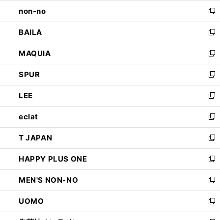
開
ウ
し
non-no
く
で
い
新
開
ウ
し
BAILA
く
ィ
い
新
ン
ウ
し
MAQUIA
ド
ィ
い
新
ウ
ン
ウ
し
SPUR
で
ド
ィ
い
新
開
ウ
ン
ウ
し
LEE
く
で
ド
ィ
い
新
開
ウ
ン
ウ
し
eclat
く
で
ド
ィ
い
新
開
ウ
ン
ウ
し
T JAPAN
く
で
ド
ィ
い
新
開
ウ
ン
ウ
し
HAPPY PLUS ONE
く
で
ド
ィ
い
新
開
ウ
ン
ウ
し
MEN'S NON-NO
く
で
ド
ィ
い
新
開
ウ
ン
ウ
し
UOMO
く
で
ド
ィ
い
新
開
ウ
ン
ウ
し