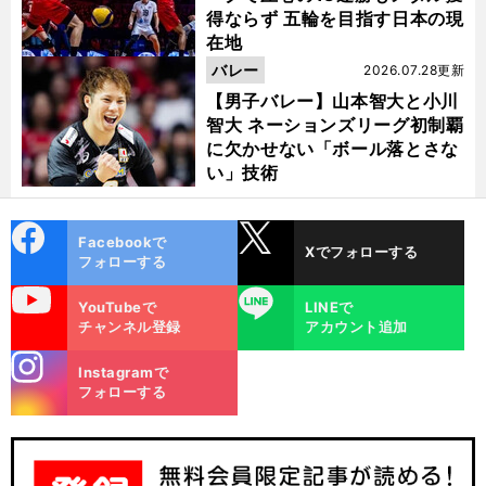
得ならず 五輪を目指す日本の現
在地
バレー
2026.07.28更新
【男子バレー】山本智大と小川
智大 ネーションズリーグ初制覇
に欠かせない「ボール落とさな
い」技術
cebo
X
Facebookで
Xでフォローする
ok
フォローする
uTube
LINE
YouTubeで
LINEで
チャンネル登録
アカウント追加
stagra
Instagramで
m
フォローする