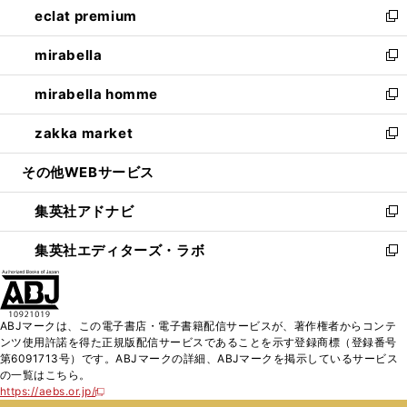
eclat premium
く
で
ド
ィ
い
新
開
ウ
ン
ウ
し
mirabella
く
で
ド
ィ
い
新
開
ウ
ン
ウ
し
mirabella homme
く
で
ド
ィ
い
新
開
ウ
ン
ウ
し
zakka market
く
で
ド
ィ
い
新
開
ウ
ン
ウ
し
その他WEBサービス
く
で
ド
ィ
い
開
ウ
ン
ウ
集英社アドナビ
く
で
ド
ィ
新
開
ウ
ン
し
集英社エディターズ・ラボ
く
で
ド
い
新
開
ウ
ウ
し
く
で
ィ
い
開
ン
ウ
ABJマークは、この電子書店・電子書籍配信サービスが、著作権者からコンテ
く
ド
ィ
ンツ使用許諾を得た正規版配信サービスであることを示す登録商標（登録番号
ウ
ン
第6091713号）です。ABJマークの詳細、ABJマークを掲示しているサービス
で
ド
の一覧はこちら。
開
ウ
https://aebs.or.jp/
新
く
で