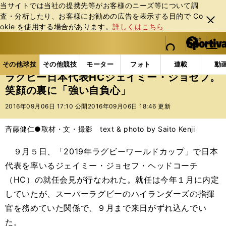
当サイトでは当社の提携先等がお客様のニーズ等について調
査・分析したり、お客様にお勧めの広告を表⽰する⽬的で Co
閉じ
okie を使⽤する場合があります。
詳しくはこちら
る
マイペ
web Sportiva (webスポルティーバ)
検索
メニュ
we
ー
その他球技の記事一覧
ラグビー
ラグビー日本代表H
b
ジ
その他球技
その他競技
モーター
フォト
連載
動
ス
ラグビー日本代表HCジェイミー・ジョセフ。
ポ
笑顔の裏に「強い自負心」
ル
テ
2016年09月06日 17:10 公開
2016年09月06日 18:46 更新
ィ
ー
斉藤健仁●取材・文・撮影 text & photo by Saito Kenji
バ
９月５日、「2019年ラグビーワールドカップ」で日本
代表を率いるジェイミー・ジョセフ・ヘッドコーチ
（HC）の就任会見が行なわれた。就任は今年１月に内定
していたが、スーパーラグビーのハイランダーズの指揮
官を務めていた関係で、９月まで来日がずれ込んでい
た。