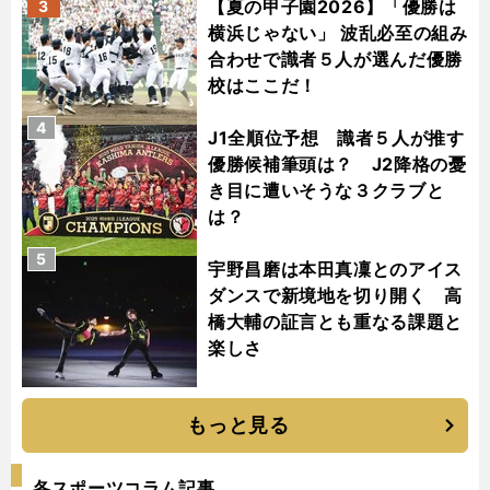
【夏の甲子園2026】「優勝は
3
横浜じゃない」 波乱必至の組み
合わせで識者５人が選んだ優勝
校はここだ！
4
J1全順位予想 識者５人が推す
優勝候補筆頭は？ J2降格の憂
き目に遭いそうな３クラブと
は？
5
宇野昌磨は本田真凜とのアイス
ダンスで新境地を切り開く 高
橋大輔の証言とも重なる課題と
楽しさ
もっと見る
各スポーツコラム記事