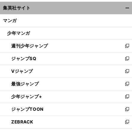
ウ
集英社サイト
ィ
開
ン
く/
マンガ
ド
閉
ウ
じ
少年マンガ
で
る
開
週刊少年ジャンプ
く
新
し
ジャンプSQ
い
新
ウ
し
Vジャンプ
ィ
い
新
ン
ウ
し
最強ジャンプ
ド
ィ
い
新
ウ
ン
ウ
し
少年ジャンプ+
で
ド
ィ
い
新
開
ウ
ン
ウ
し
ジャンプTOON
く
で
ド
ィ
い
新
開
ウ
ン
ウ
し
ZEBRACK
く
で
ド
ィ
い
新
開
ウ
ン
ウ
し