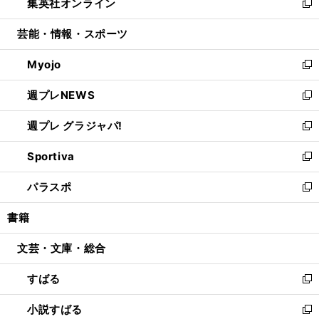
集英社オンライン
く
で
ド
ィ
い
新
開
ウ
ン
ウ
し
芸能・情報・スポーツ
く
で
ド
ィ
い
開
ウ
ン
ウ
Myojo
く
で
ド
ィ
新
開
ウ
ン
し
週プレNEWS
く
で
ド
い
新
開
ウ
ウ
し
週プレ グラジャパ!
く
で
ィ
い
新
開
ン
ウ
し
Sportiva
く
ド
ィ
い
新
ウ
ン
ウ
し
パラスポ
で
ド
ィ
い
新
開
ウ
ン
ウ
し
書籍
く
で
ド
ィ
い
開
ウ
ン
ウ
文芸・文庫・総合
く
で
ド
ィ
開
ウ
ン
すばる
く
で
ド
新
開
ウ
し
小説すばる
く
で
い
新