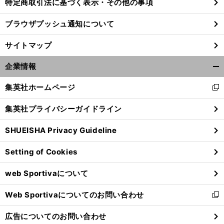
特定商取引法に基づく表示・その他の事項
ブラウザプッシュ通知について
！
・
前
へ
23
サイトマップ
企業情報
開
く/
集英社ホームページ
新
閉
し
じ
集英社プライバシーガイドライン
い
る
ウ
SHUEISHA Privacy Guideline
ィ
ン
Setting of Cookies
ド
ウ
web Sportivaについて
で
開
Web Sportivaについてのお問い合わせ
く
新
し
広告についてのお問い合わせ
い