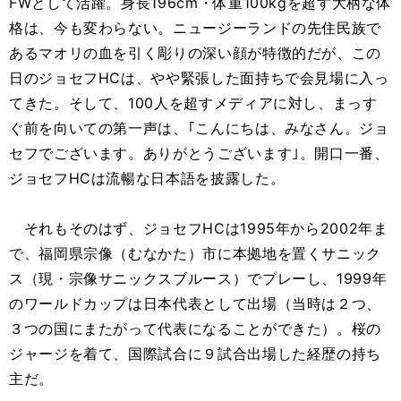
FWとして活躍。身長196cm・体重100kgを超す大柄な体
格は、今も変わらない。ニュージーランドの先住民族で
あるマオリの血を引く彫りの深い顔が特徴的だが、この
日のジョセフHCは、やや緊張した面持ちで会見場に入っ
てきた。そして、100人を超すメディアに対し、まっす
ぐ前を向いての第一声は、｢こんにちは、みなさん。ジョ
セフでございます。ありがとうございます｣。開口一番、
ジョセフHCは流暢な日本語を披露した。
それもそのはず、ジョセフHCは1995年から2002年ま
で、福岡県宗像（むなかた）市に本拠地を置くサニック
ス（現・宗像サニックスブルース）でプレーし、1999年
のワールドカップは日本代表として出場（当時は２つ、
３つの国にまたがって代表になることができた）。桜の
ジャージを着て、国際試合に９試合出場した経歴の持ち
主だ。