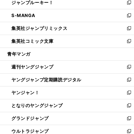
ジャンプルーキー！
く
で
ド
ィ
い
新
開
ウ
ン
ウ
し
S-MANGA
く
で
ド
ィ
い
新
開
ウ
ン
ウ
し
集英社ジャンプリミックス
く
で
ド
ィ
い
新
開
ウ
ン
ウ
し
集英社コミック文庫
く
で
ド
ィ
い
新
開
ウ
ン
ウ
し
青年マンガ
く
で
ド
ィ
い
開
ウ
ン
ウ
週刊ヤングジャンプ
く
で
ド
ィ
新
開
ウ
ン
し
ヤングジャンプ定期購読デジタル
く
で
ド
い
新
開
ウ
ウ
し
ヤンジャン！
く
で
ィ
い
新
開
ン
ウ
し
となりのヤングジャンプ
く
ド
ィ
い
新
ウ
ン
ウ
し
グランドジャンプ
で
ド
ィ
い
新
開
ウ
ン
ウ
し
ウルトラジャンプ
く
で
ド
ィ
い
新