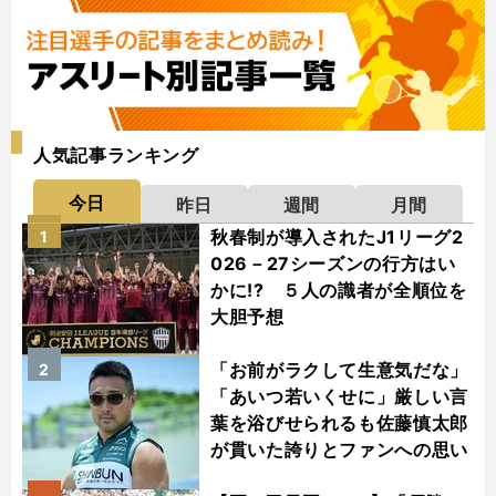
人気記事ランキング
今日
昨日
週間
月間
秋春制が導入されたJ1リーグ2
1
026－27シーズンの行方はい
かに!? ５人の識者が全順位を
大胆予想
「お前がラクして生意気だな」
2
「あいつ若いくせに」厳しい言
葉を浴びせられるも佐藤慎太郎
が貫いた誇りとファンへの思い