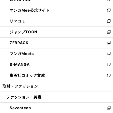
い
新
開
ン
ウ
し
マンガMee公式サイト
く
ド
ィ
い
新
ウ
ン
ウ
し
リマコミ
で
ド
ィ
い
新
開
ウ
ン
ウ
し
ジャンプTOON
く
で
ド
ィ
い
新
開
ウ
ン
ウ
し
ZEBRACK
く
で
ド
ィ
い
新
開
ウ
ン
ウ
し
マンガMeets
く
で
ド
ィ
い
新
開
ウ
ン
ウ
し
S-MANGA
く
で
ド
ィ
い
新
開
ウ
ン
ウ
し
集英社コミック文庫
く
で
ド
ィ
い
新
開
ウ
ン
ウ
し
取材・ファッション
く
で
ド
ィ
い
開
ウ
ン
ウ
ファッション・美容
く
で
ド
ィ
開
ウ
ン
Seventeen
く
で
ド
新