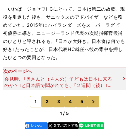
いわば、ジョセフHCにとって、日本は第二の故郷。現
役を引退した後も、サニックスのアドバイザーなどを務
めていた。2015年にハイランダーズをスーパーラグビー
初優勝に導き、ニュージーランド代表の次期指揮官候補
のひとりと評されるも、｢日本が大好き。日本食は何でも
好き｣だったことが、日本代表HC就任へ彼の背中を押し
たひとつの要因となった。
次のページへ
会見時、｢奥さんと（４人の）子どもは日本に来る
のか？｣と日本語で聞かれても、｢２週間（後）｣と
即答。ハイランダーズで４年間、薫陶（くんとう）
を受けてきた日本代表SH（スクラムハーフ）田中
次
1
2
3
4
5
のページへ
史朗は、｢ジェ
1 / 5
いいね
Xでポストする
LINEで送る
line
faceboo
x
k