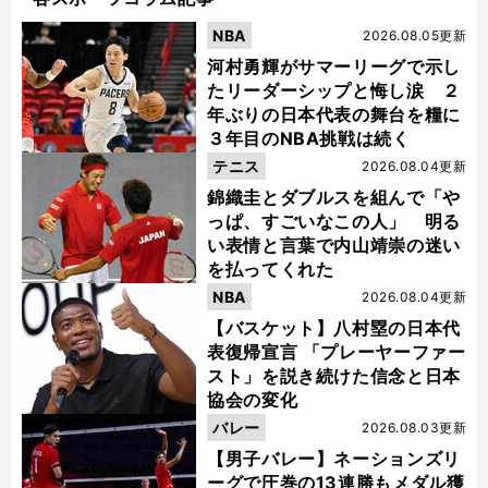
NBA
2026.08.05更新
河村勇輝がサマーリーグで示し
たリーダーシップと悔し涙 ２
年ぶりの日本代表の舞台を糧に
３年目のNBA挑戦は続く
テニス
2026.08.04更新
錦織圭とダブルスを組んで「や
っぱ、すごいなこの人」 明る
い表情と言葉で内山靖崇の迷い
を払ってくれた
NBA
2026.08.04更新
【バスケット】八村塁の日本代
表復帰宣言 「プレーヤーファー
スト」を説き続けた信念と日本
協会の変化
バレー
2026.08.03更新
【男子バレー】ネーションズリ
ーグで圧巻の13連勝もメダル獲