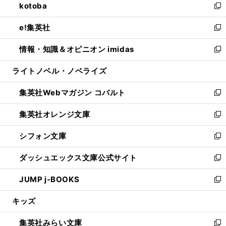
kotoba
く
で
ド
ィ
い
新
開
ウ
ン
ウ
し
e!集英社
く
で
ド
ィ
い
新
開
ウ
ン
ウ
し
情報・知識＆オピニオン imidas
く
で
ド
ィ
い
新
開
ウ
ン
ウ
し
ライトノベル・ノベライズ
く
で
ド
ィ
い
開
ウ
ン
ウ
集英社Webマガジン コバルト
く
で
ド
ィ
新
開
ウ
ン
し
集英社オレンジ文庫
く
で
ド
い
新
開
ウ
ウ
し
シフォン文庫
く
で
ィ
い
新
開
ン
ウ
し
ダッシュエックス文庫公式サイト
く
ド
ィ
い
新
ウ
ン
ウ
し
JUMP j-BOOKS
で
ド
ィ
い
新
開
ウ
ン
ウ
し
キッズ
く
で
ド
ィ
い
開
ウ
ン
ウ
集英社みらい文庫
く
で
ド
ィ
新