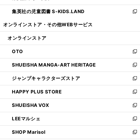
開
ウ
ン
し
集英社の児童図書 S-KIDS.LAND
く
で
ド
い
新
開
ウ
ウ
し
オンラインストア・
その他WEBサービス
く
で
ィ
い
開
ン
ウ
オンラインストア
く
ド
ィ
ウ
ン
OTO
で
ド
新
開
ウ
し
SHUEISHA MANGA-ART HERITAGE
く
で
い
新
開
ウ
し
ジャンプキャラクターズストア
く
ィ
い
新
ン
ウ
し
HAPPY PLUS STORE
ド
ィ
い
新
ウ
ン
ウ
し
SHUEISHA VOX
で
ド
ィ
い
新
開
ウ
ン
ウ
し
LEEマルシェ
く
で
ド
ィ
い
新
開
ウ
ン
ウ
し
SHOP Marisol
く
で
ド
ィ
い
新
開
ウ
ン
ウ
し