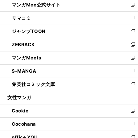
マンガMee公式サイト
く
ド
ィ
い
新
ウ
ン
ウ
し
リマコミ
で
ド
ィ
い
新
開
ウ
ン
ウ
し
ジャンプTOON
く
で
ド
ィ
い
新
開
ウ
ン
ウ
し
ZEBRACK
く
で
ド
ィ
い
新
開
ウ
ン
ウ
し
マンガMeets
く
で
ド
ィ
い
新
開
ウ
ン
ウ
し
S-MANGA
く
で
ド
ィ
い
新
開
ウ
ン
ウ
し
集英社コミック文庫
く
で
ド
ィ
い
新
開
ウ
ン
ウ
し
女性マンガ
く
で
ド
ィ
い
開
ウ
ン
ウ
Cookie
く
で
ド
ィ
新
開
ウ
ン
し
Cocohana
く
で
ド
い
新
開
ウ
ウ
し
office YOU
く
で
ィ