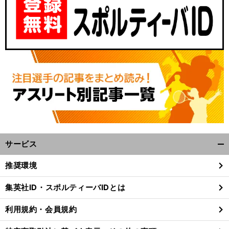
サービス
開
く/
推奨環境
閉
じ
集英社ID・スポルティーバIDとは
る
利用規約・会員規約